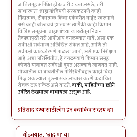
जातिसमूह अभिप्रेत होऊ जरी शकत असले, तरी
साधारणतः 'ब्राह्मणां'विषयी सरसकटपणे काही
निंदात्मक, टीकात्मक किंवा एकंदरीत वाईट स्वरूपाचे
असे काही बोलायचे झाल्यास त्यांपैकी काही किमान
विशिष्ट समूहांना 'ब्राह्मणां'च्या व्याख्येतून निदान
तेवढ्यापुरते तरी आपोआप वगळण्यात यावे, असा एक
सर्वपक्षी सर्वमान्य अलिखित संकेत आहे, आणि तो
सर्वपक्षी काटेकोरपणे पाळला जातो, असे एक निरीक्षण
आहे. अशा परिस्थितीत, हे वगळण्याचे किमान समूह
कोणते याबाबत सर्वपक्षी दुमत असल्याचे जाणवत नाही.
गोव्यातील या बाबतीतील परिस्थितीबद्दल काही विदा
मिळू शकल्यास तुलनात्मक अभ्यास करणे कदाचित
रोचक ठरू शकेल असे वाटते.
बाकी, माहितीच्या दृष्टीने
उर्वरित लेखमाला वाचायला उत्सुक आहे.
प्रतिसाद देण्यासाठी
लॉग इन करा
किंवा
सदस्य व्हा
थोडक्यात, 'ब्राह्मण' या