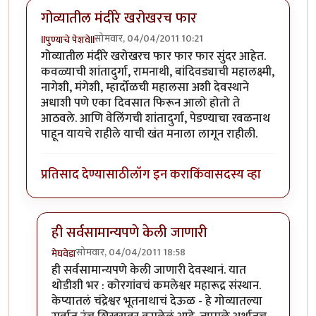
गोव्यातील मंदीरे खरोखरच फार
सोमवार, 04/04/2011 10:21
llपुण्याचे पेशवेll
गोव्यातील मंदीरे खरोखरच फार फार फार सुंदर आहेत.
कवळ्याची शांतादुर्गा, रामनाथी, बांदिवड्याची महालक्ष्मी,
नागेशी, मंगेशी, म्हार्दोळची महालसा अशी देवस्थाने
अधाशी पणे एका दिवसात फिरून आलो होतो ते
आठवले. आणि वेलिंगची शांतादुर्गा, पेडण्याचा रवळनाथ
पाहून यायचे राहीले याची खंत मनाला लागून राहीली.
प्रतिसाद देण्यासाठी
लॉग इन करा
किंवा
सदस्य व्हा
ही सर्वसामान्यपणे केली जाणारी
सोमवार, 04/04/2011 18:58
मेघवेडा
In reply to
गोव्यातील मंदीरे खरोखरच फार
by
llपुण्याचे पेशवेl
ही सर्वसामान्यपणे केली जाणारी देवस्थानं. यात
थोडीशी भर : कोरगांवचं कमलेश्वर महारूद्र संस्थान.
केप्यातलं चंद्रेश्वर भूतनाथाचं देऊळ - हे गोव्यातल्या