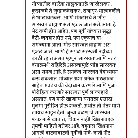
गोव्यातील बारदेश तालुक्यातले 'बारदेशकर'.
कुडाळचे ते 'कुडाळदेशकर'. राजापूर-भालावलीचे
ते 'भालावलकर'. आणि मंगलोरचे ते 'गौड
सारस्वत ब्राह्मण' असं म्हटलं जात असे. आता हे
भेद कमी होत आहेत, पण पूर्वी यांच्यात सुद्धा
बेटी-व्यवहार होत नसे. पण एकूणच या
सगळ्याना आता 'गौड सारस्वत ब्राह्मण' असं
म्हटलं जातं, आणि हे सगळे सरस्वती नदीच्या
काठी रहात असत म्हणून 'सारस्वत' आणि नंतर
बंगालमधे राहिलेले असल्यामुळे 'गौड सारस्वत'
असा समज आहे. हे सगळेच सारस्वत वेदाध्ययन
करू शकतात. गोव्यात अशा अनेक पाठशाळा
आहेत. एवढंच की वेदाध्यन करणारे आणि पूजा-
पौरोहित्य करणारे सारस्वत पूर्ण शाकाहारी
असतात. पण मासे खाणार्‍या घरातला एखादा
मुलगा पुरोहित होऊ शकतो. अर्थात तो नंतर मासे
खायचं सोडून देतो. जुन्या वळणाचे सारस्वत
फक्त मासे खातात, चिकन नाही! ख्रिश्चनांबद्दल
तुमची माहिती बरोबर आहे. बहुतांश ख्रिश्चनाना
आपली बाटवाबाटवी पूर्वीची नावे-जाती नीट