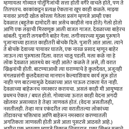
म्हणायला गोव्यात पोर्तुगिजांची सत्ता होती वगैरे वाचले होते, पण ते
तितपतच. काकांकडून प्रत्यक्ष ऐकताना खूप काही कळले. माझ्या
मनावर अगदी खोल कोरला गेलेला प्रसंग म्हणजे आम्ही एका
देवळात (बहुतेक दामोदरी का असेच काहीसे नाव होते) गेलो होतो
आणि एक लग्नाची मिरवणूक आली वाजत गाजत. देवळाच्या बाहेरच
थांबली. पुजारी लगबगीने बाहेर गेला. लगीनघरच्या मुख्य पुरूषाने
पुजार्‍याच्या हातात काहीतरी बोचके दिले. पुजारी आत आला. त्याने
ते बोचके देवाच्या पायावर घातले, एक नारळ प्रसाद म्हणून बाहेर
जाऊन त्या पुरूषाला दिला. वरात चालू पडली. मला कळे ना! हे
लोक देवळात आतमधे का नाही आले? कळले ते असे, ती वरात
ख्रिश्चनांची होती. बाटण्याआधी त्या घराण्याचे हे कुलदैवत, अजूनही
मंगलप्रसंगी कुलदैवताचा मानपान केल्याशिवाय कार्य सुरू होत
नाही! पण बाटल्यामुळे देवळाच्या आत पाऊल टाकता येत नाही.
देवळाच्या बाहेरूनच नमस्कार करायचा. असलं काही मी आयुष्यात
प्रथमच ऐकत / बघत होतो. गोव्याच्या ऊरात काही वेदना अगदी
खोलवर असाव्यात हे तेव्हा जाणवलं होतं. (वेदना असतीलही,
नसतीलही. तेव्हा मात्र एकंदरीत त्या वरातीतल्या लोकांच्या
तोंडावरचा भक्तिभाव आणि बाहेरून नमस्कार करण्यातली
अगतिकता जाणवली होती असे आता पुसटसे आठवते आहे.)
अशीच एक आठवण म्हणजे त्रिकाल चित्रपटात, एका ख्रिश्चन मुलाचे