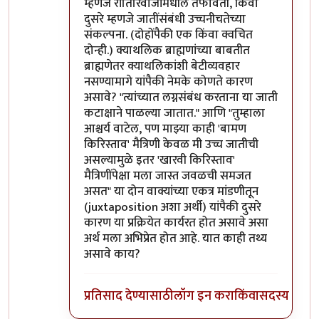
म्हणजे रीतिरिवाजांमधील तफावती, किंवा
दुसरे म्हणजे जातींसंबंधी उच्चनीचतेच्या
संकल्पना. (दोहोंपैकी एक किंवा क्वचित
दोन्ही.) क्याथलिक ब्राह्मणांच्या बाबतीत
ब्राह्मणेतर क्याथलिकांशी बेटीव्यवहार
नसण्यामागे यांपैकी नेमके कोणते कारण
असावे? "त्यांच्यात लग्नसंबंध करताना या जाती
कटाक्षाने पाळल्या जातात." आणि "तुम्हाला
आश्चर्य वाटेल, पण माझ्या काही 'बामण
किरिस्ताव' मैत्रिणी केवळ मी उच्च जातीची
असल्यामुळे इतर 'खारवी किरिस्ताव'
मैत्रिणींपेक्षा मला जास्त जवळची समजत
असत" या दोन वाक्यांच्या एकत्र मांडणीतून
(juxtaposition अशा अर्थी) यांपैकी दुसरे
कारण या प्रक्रियेत कार्यरत होत असावे असा
अर्थ मला अभिप्रेत होत आहे. यात काही तथ्य
असावे काय?
प्रतिसाद देण्यासाठी
लॉग इन करा
किंवा
सदस्य व्हा