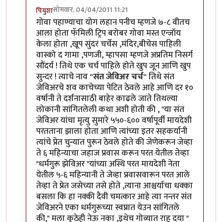
सोमवार, 04/04/2011 11:21
पियुशा
In reply to
अभिनंदन.. लवकर येऊ द्या
by
योगप्रभू
गोवा पहाण्याचा योग लहान पनीच म्हणजे ७-८ वीतच
आला होता फॅमिली ट्रिप बरोबर गोवा मस्त एन्जॉय
केला होता ,खूप सुंदर चर्चेस ,मंदिर,बीचेस पाहिली
वास्को द गामा ,पणजी, म्हापसा म्हणजे अप्रतिम निसर्ग
सौंदर्य ! तिथे एक चर्च पाहिले होते खुप जून आणि खुप
सुन्दर ! त्याचे नाव
"संत जेविअर चर्च"
तिथे संत
जेविअरचे शव काचेच्या पेटित ठेवले आहे आणि दर १०
वर्षानी ते दर्शनासाठी बाहेर काढले जाते तिथल्या
लोकानी सांगितलेली कथा अशी होती की , "या संत
जेविअर यांचा मृत्यु सुमारे ५५०-६०० वर्षापूर्वी मायदेशी
परतताना झाला होता आणि त्यांच्या इतर सहकर्यानी
त्यांचे प्रेत चुन्यात पुरून ठेवले होते की जेणेकरून जेव्हा
ते ६ महिन्याचा जहाज प्रवास करून परत येतील तेव्हा
"धर्मगुरू झेविअर "यांच्या अस्थि परत मायदेशी नेता
येतील ५-६ महिन्यानी ते जेव्हा प्रवासवारून परत आले
तेव्हा ते प्रेत जसेच्या तसे होते ,त्याना आश्चर्याचा धक्का
बसला कि हा नक्की दैवी चमत्कार आहे त्या नन्तर संत
जेविअरने एका धर्मगुरूच्या स्वप्नात येउन सांगितले
की," मला कुठेही नेऊ नका ,इथेच गोव्यात राहू दया "