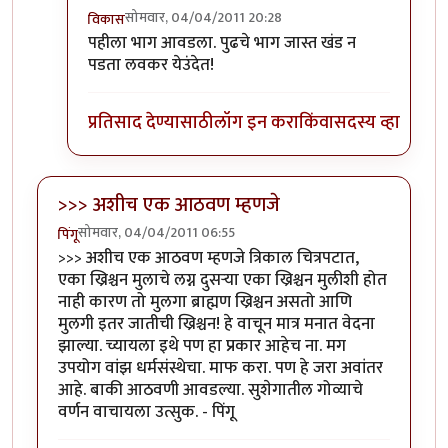
सोमवार, 04/04/2011 20:28
विकास
In reply to
लवकर येऊ द्या
by
संदीप चित्रे
पहीला भाग आवडला. पुढचे भाग जास्त खंड न
पडता लवकर येउंदेत!
प्रतिसाद देण्यासाठी
लॉग इन करा
किंवा
सदस्य व्हा
>>> अशीच एक आठवण म्हणजे
सोमवार, 04/04/2011 06:55
पिंगू
>>> अशीच एक आठवण म्हणजे त्रिकाल चित्रपटात,
एका ख्रिश्चन मुलाचे लग्न दुसर्‍या एका ख्रिश्चन मुलीशी होत
नाही कारण तो मुलगा ब्राह्मण ख्रिश्चन असतो आणि
मुलगी इतर जातीची ख्रिश्चन! हे वाचून मात्र मनात वेदना
झाल्या. च्यायला इथे पण हा प्रकार आहेच ना. मग
उपयोग वांझ धर्मसंस्थेचा. माफ करा. पण हे जरा अवांतर
आहे. बाकी आठवणी आवडल्या. सुशेगातील गोव्याचे
वर्णन वाचायला उत्सुक. - पिंगू