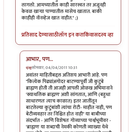
लागलो. आमच्यातील काही सारस्वत तर अजूनही
केवळ खार्‍या पाण्यातील मासेच खातात. बाकी
काहीही नॉनव्हेज खात नाहीत." ;)
प्रतिसाद देण्यासाठी
लॉग इन करा
किंवा
सदस्य व्हा
आभार, पण...
सोमवार, 04/04/2011 10:31
पंगा
In reply to
थोडक्यात, 'ब्राह्मण' या
by
llपुण्याचे पेशवेll
अवांतर माहितीबद्दल अतिशय आभारी आहे. पण
"कित्येक पिढ्यांअगोदर बाटण्यापूर्वी जी कुटुंबे
ब्राह्मण होती ती आजही आपली ओळख अभिमानाने
'क्याथलिक ब्राह्मण' अशी सांगतात, आणि (बहुधा
साधारणतः त्याच काळात) इतर जातींतून
बाटलेल्या कुटुंबांशी त्यांचा रोटी- माहीत नाही, पण
बेटीव्यवहार तर निश्चित होत नाही" या बाबीच्या
संदर्भात - आणि विशेषतः गोव्याच्या पार्श्वभूमीवर -
'ब्राह्मण' या शब्दाची नेमकी कोणती व्याख्या येथे