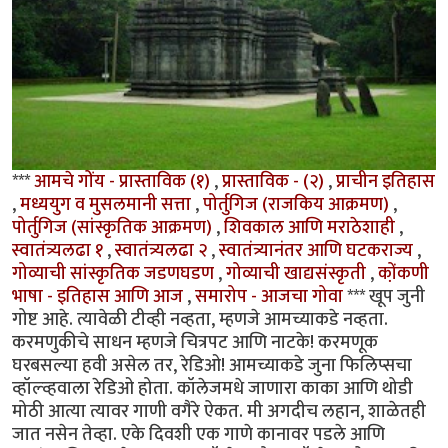
***
आमचे गोंय - प्रास्ताविक (१)
,
प्रास्ताविक - (२)
,
प्राचीन इतिहास
,
मध्ययुग व मुसलमानी सत्ता
,
पोर्तुगिज (राजकिय आक्रमण)
,
पोर्तुगिज (सांस्कृतिक आक्रमण)
,
शिवकाल आणि मराठेशाही
,
स्वातंत्र्यलढा १
,
स्वातंत्र्यलढा २
,
स्वातंत्र्यानंतर आणि घटकराज्य
,
गोव्याची सांस्कृतिक जडणघडण
,
गोव्याची खाद्यसंस्कृती
,
को़ंकणी
भाषा - इतिहास आणि आज
,
समारोप - आजचा गोवा
*** खूप जुनी
गोष्ट आहे. त्यावेळी टीव्ही नव्हता, म्हणजे आमच्याकडे नव्हता.
करमणुकीचे साधन म्हणजे चित्रपट आणि नाटके! करमणूक
घरबसल्या हवी असेल तर, रेडिओ! आमच्याकडे जुना फिलिप्सचा
व्हॉल्व्हवाला रेडिओ होता. कॉलेजमधे जाणारा काका आणि थोडी
मोठी आत्या त्यावर गाणी वगैरे ऐकत. मी अगदीच लहान, शाळेतही
जात नसेन तेव्हा. एके दिवशी एक गाणे कानावर पडले आणि