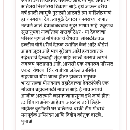
सर्वात उंच शिखरावर वसलेलं आहे. त्यामुळे अर्थातच
अतिशय निसर्गरम्य ठिकाण आहे. इथं जाऊन बरीच
वर्षं झाली त्यामुळे पुसटशी आठवते त्या माहितीप्रमाणं
हा धनगरांचा देव. त्यामुळे देवाला धनगराच्या रूपात
नटवलं जातं. देवळाजवळच सुंदर आश्रम आहे. एकूणच
सुखानुभव! नार्व्यातला सप्तकोटेश्वर - या देवळाचा
परिसर म्हणजे गोमंतकाचं वैभवच! सांखळीजवळ
हल्लीच योगेश्वरीचं देऊळ स्थापित केलं आहे! थोडंसं
आडबाजूला आहे मात्र सुरेखच आहे! हरवळ्यातलं
रूद्रेश्वराचं देऊळही सुंदर आहे! खाली उतरावं लागतं.
जवळच जलप्रपात आहे. आणखी एक नयनरम्य परिसर!
एकदा येथल्या शिवरात्रीच्या जत्रेला उपस्थित
राहण्याचा योग आला होता! झकास अनुभव!
भारतातल्या मोजक्याच ब्रह्मदेवाच्या देवळांपैकी एक
गोव्यात ब्रह्मकरमळी गावात आहे. हे गाव आमचं
आजोळ असल्याने लहानपणापासूनच इथे जाणं होतं!
:D शिवाय अनेक आहेतच. आठवेल तशी लिहीन
नाहीतर कुणीतरी भर घालेलच. बाकी टीम गोवाचं
मनःपूर्वक अभिनंदन आणि विशेष कौतुक वाटले..
पुभाप्र!