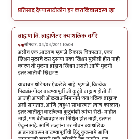
प्रतिसाद देण्यासाठी
लॉग इन करा
किंवा
सदस्य व्हा
ब्राह्मण वि. ब्राह्मणेतर क्याथलिक वगैरे
सोमवार, 04/04/2011 10:04
पंगा
अशीच एक आठवण म्हणजे त्रिकाल चित्रपटात, एका
ख्रिश्चन मुलाचे लग्न दुसर्‍या एका ख्रिश्चन मुलीशी होत नाही
कारण तो मुलगा ब्राह्मण ख्रिश्चन असतो आणि मुलगी
इतर जातीची ख्रिश्चन!!!
याबाबत थोडेफार ऐकलेले आहे. म्हणजे, कित्येक
पिढ्यांअगोदर बाटण्यापूर्वी जी कुटुंबे ब्राह्मण होती ती
आजही आपली ओळख अभिमानाने 'क्याथलिक ब्राह्मण'
अशी सांगतात, आणि (बहुधा साधारणतः त्याच काळात)
इतर जातींतून बाटलेल्या कुटुंबांशी त्यांचा रोटी- माहीत
नाही, पण बेटीव्यवहार तर निश्चित होत नाही, इतपत
ऐकून आहे. आणि तज्ज्ञांना तर गोवन क्याथलिक
आडनावांवरून बाटण्यापूर्वीची हिंदू कुलनामे आणि