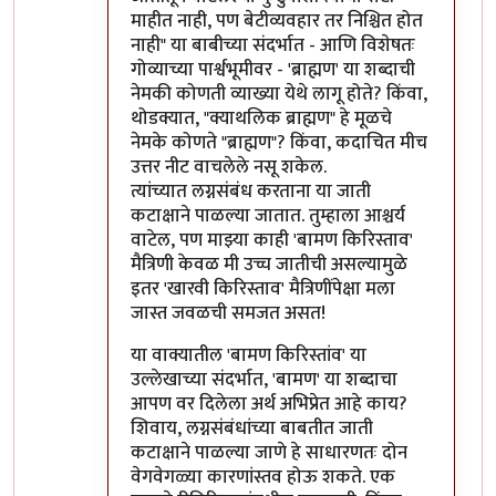
माहीत नाही, पण बेटीव्यवहार तर निश्चित होत
नाही" या बाबीच्या संदर्भात - आणि विशेषतः
गोव्याच्या पार्श्वभूमीवर - 'ब्राह्मण' या शब्दाची
नेमकी कोणती व्याख्या येथे लागू होते? किंवा,
थोडक्यात, "क्याथलिक ब्राह्मण" हे मूळचे
नेमके कोणते "ब्राह्मण"? किंवा, कदाचित मीच
उत्तर नीट वाचलेले नसू शकेल.
त्यांच्यात लग्नसंबंध करताना या जाती
कटाक्षाने पाळल्या जातात. तुम्हाला आश्चर्य
वाटेल, पण माझ्या काही 'बामण किरिस्ताव'
मैत्रिणी केवळ मी उच्च जातीची असल्यामुळे
इतर 'खारवी किरिस्ताव' मैत्रिणींपेक्षा मला
जास्त जवळची समजत असत!
या वाक्यातील 'बामण किरिस्तांव' या
उल्लेखाच्या संदर्भात, 'बामण' या शब्दाचा
आपण वर दिलेला अर्थ अभिप्रेत आहे काय?
शिवाय, लग्नसंबंधांच्या बाबतीत जाती
कटाक्षाने पाळल्या जाणे हे साधारणतः दोन
वेगवेगळ्या कारणांस्तव होऊ शकते. एक