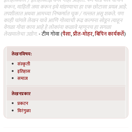
इतिहासकार / इतिहासतज्ञ वगैरे नाही आहोत. पण थोडे फार वाचन
करून, माहिती जमा करून इथे मांडण्याचा हा एक छोटासा प्रयत्न आहे.
तपशीलात अथवा आमच्या निष्कर्षात चूक / गल्लत असू शकते. पण
काही चांगले लेखन यावे आणि गोव्याची रूढ कल्पना सोडून त्याहून
वेगळा गोवा काय आहे हे लोकांना कळावे म्हणूनच हा सगळा
लेखमालेचा उद्योग.
- टीम गोवा (
पैसा
,
प्रीत-मोहर
,
बिपिन कार्यकर्ते
)
लेखनविषय:
संस्कृती
इतिहास
समाज
लेखनप्रकार
प्रकटन
विरंगुळा