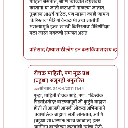
माहिती असतात, आणि त्यांच्यात लग्नसंबंध
करताना या जाती कटाक्षाने पाळल्या जातात.
तुम्हाला आश्चर्य वाटेल, पण माझ्या काही 'बामण
किरिस्ताव' मैत्रिणी केवळ मी उच्च जातीची
असल्यामुळे इतर 'खारवी किरिस्ताव' मैत्रिणींपेक्षा
मला जास्त जवळची समजत असत!
प्रतिसाद देण्यासाठी
लॉग इन करा
किंवा
सदस्य व्हा
रोचक माहिती, पण मूळ प्रश्न
(बहुधा) अजूनही अनुत्तरित
सोमवार, 04/04/2011 11:44
पंगा
In reply to
गोव्यातील ब्राह्मण
by
पैसा
पुन्हा, माहिती रोचक आहे, पण... "कित्येक
पिढ्यांअगोदर बाटण्यापूर्वी जी कुटुंबे ब्राह्मण
होती ती आजही आपली ओळख अभिमानाने
'क्याथलिक ब्राह्मण' अशी सांगतात, आणि
(बहुधा साधारणतः त्याच काळात) इतर
जातींतून बाटलेल्या कुटुंबांशी त्यांचा रोटी-