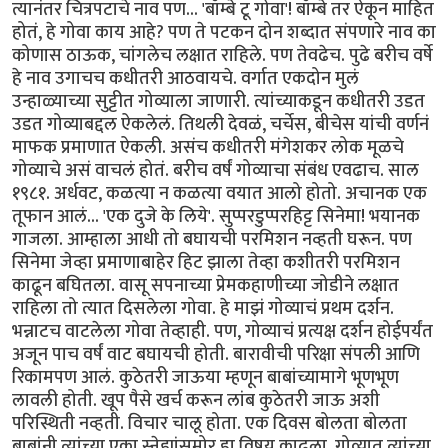
त्यानंतर चित्रपटाचे नाव पण... 'बॉम्बे टू गोवा'! बॉम्बे तर ऐकून माहित
होतं, हे गोवा काय आहे? पण ते पटकन दोन शब्दात संपणारे नाव का
कोणास ठाऊक, चांगलेच लक्षात राहिले. पण तेवढेच. पुढे बरीच वर्षे
हे नाव उगाचच कधीतरी आठवायचे. वर्गात एकदोन मुलं
उन्हाळ्याच्या सुट्टीत गोव्याला जाणारी. त्यांच्याकडून कधीतरी उडत
उडत गोव्याबद्दल ऐकलेलं. तिथली देवळं, चर्चेस, बीचेस यांची वर्णनं
माफक प्रमाणात ऐकली. असंच कधीतरी मंगेशकर लोक मूळचे
गोव्याचे असं वाचलं होतं. बरीच वर्षं गोव्याचा संबंध एवढाच. साल
१९८१. अर्धवट, कळत्या न कळत्या वयात आलो होतो. अचानक एक
तूफान आलं... 'एक दुजे के लिये'. सुप्परडुप्परहिट्ट सिनेमा! भयानक
गाजला. आम्हाला आधी तो बघायची परमिशन नव्हती घरून. पण
सिनेमा जेव्हा प्रमाणाबाहेर हिट झाला तेव्हा कशीतरी परमिशन
काढून बघितला. वासू सपनाच्या प्रेमकहाणीच्या जोडीने लक्षात
राहिला तो त्यात दिसलेला गोवा. हे माझं गोव्याचं प्रथम दर्शन.
भन्नाटच वाटलेला गोवा तेव्हाही. पण, गोव्याचं प्रत्यक्ष दर्शन होईपर्यंत
अजून पाच वर्षं वाट बघायची होती. बारावीची परिक्षा संपली आणि
रिकामपण आलं. कुठेतरी जाऊया म्हणून बाबांच्यामागे भूणभूण
लावली होती. खूप पैसे खर्च करून लांब कुठेतरी जाऊ अशी
परिस्थिती नव्हती. विचार चालू होता. एक दिवस बोलता बोलता
बाबांनी त्यांच्या एका स्नेह्यांसमोर हा विषय काढला. गोव्यात त्यांच्या