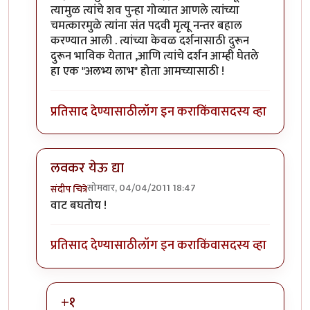
त्यामुळ त्यांचे शव पुन्हा गोव्यात आणले त्यांच्या
चमत्कारमुळे त्यांना संत पदवी मृत्यू नन्तर बहाल
करण्यात आली . त्यांच्या केवळ दर्शनासाठी दुरून
दुरून भाविक येतात ,आणि त्यांचे दर्शन आम्ही घेतले
हा एक "अलभ्य लाभ" होता आमच्यासाठी !
प्रतिसाद देण्यासाठी
लॉग इन करा
किंवा
सदस्य व्हा
लवकर येऊ द्या
सोमवार, 04/04/2011 18:47
संदीप चित्रे
In reply to
अभिनंदन.. लवकर येऊ द्या
by
योगप्रभू
वाट बघतोय !
प्रतिसाद देण्यासाठी
लॉग इन करा
किंवा
सदस्य व्हा
+१