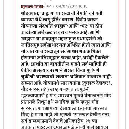
सोमवार, 04/04/2011 10:18
llपुण्याचे पेशवेll
In reply to
ब्राह्मण वि. ब्राह्मणेतर क्याथलिक वगैरे
by
पंगा
थोडक्यात, 'ब्राह्मण' या शब्दाची नेमकी कोणती
व्याख्या येथे लागू होते? कारण, विशेष करून
गोव्याच्या संदर्भात 'ब्राह्मण' आणि 'भट' या दोन
शब्दांच्या अर्थच्छटांत बराच फरक आहे, आणि
'ब्राह्मण' या शब्दातून महाराष्ट्रात प्रथमदर्शनी जो
जातिसमूह सर्वसाधारणतः अभिप्रेत होतो त्यात आणि
गोव्यात याच शब्दातून सर्वसाधारणतः अभिप्रेत
होणार्‍या जातिसमूहात फरक आहे*, असेही ऐकलेले
आहे. (अर्थात या बाबतीतील माझी सर्व माहिती ही
ऐकीव असल्याकारणाने अंशतः किंवा पूर्णपणे
चुकीची असण्याची शक्यता अजिबात नाकारत नाही.
सहमत आहे. गोव्यामधे सारस्वतांना (कुडाळ देशकर?,
गौड सारस्वत? ) ब्राम्हण म्हणतात. पुलंनी
म्हटल्याप्रमाणे हे गौड सारस्वत मूळचे बंगालातले गौड
प्रांतातले तिथून इथे स्थायिक झाले म्हणून गौड
सारस्वत. पण आमच्या देसायाला (आमचा सारस्वत
मित्र) हे मान्य नाही. तो म्हणतो "सारस्वत देखील इतर
सर्व ब्राम्हणांप्रमाणे वेदांचे अधिकारीच. १५ व्या
शतकात पडलेल्या दुष्काळामुळे आम्ही मासे खायला