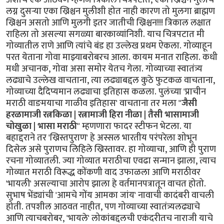
लग्न दुसर्‍या एका ख्रिश्चन मुलीशी होत नाही कारण तो मुलगा ब्राह्मण
ख्रिश्चन असतो आणि मुलगी इतर जातीची ख्रिश्चन!!! त्रिकाल लक्षात
राहिला तो असल्या सगळ्या बारकाव्यांनिशी. याच चित्रपटात मी
गोव्यातील राणे आणि त्यांचे बंड हा उल्लेख प्रथम ऐकला. गोव्याहून
परत येताना गोवा माझ्याबरोबरच आला. कायम मनात राहिला. कधी
मधी अचानक, गोवा असा समोर येतच गेला. गोव्याच्या स्वातंत्र्य
लढ्याचे उल्लेख वाचताना, त्या लढ्याबद्दल कुठे फुटकळ वाचताना,
गोव्याच्या दैदिप्यमान लढ्याचा इतिहास कळला. पुलंच्या 'प्राचीन
मराठी वाङमयाचा गाळीव इतिहास' वाचताना तर मला "
जैसी
हरळामाजी रत्नकिळा | रत्नामाजी हिरा नीळा | तैसी भासामाजी
चोखुळा | भासा मराठी
" म्हणणारा फादर स्टीफन भेटला. या
बहाद्दराने तर 'ख्रिस्तपुराण' हे अस्सल भारतीय परंपरेला शोभून
दिसेल असे पुराणच लिहिले ख्रिस्तावर. हा गोव्याचा, आणि ही पुराण
रचना गोव्यातली. ज्या गोव्यात मराठीचा एवढा सन्मान झाला, त्याच
गोव्यात मराठी विरूद्ध कोंकणी वाद उफाळला आणि मराठीवर
'भायली' असल्याचा आरोप झाला हे वर्तमानपत्रातून वाचत होतो.
सुभाष भेंड्यांची 'आमचे गोंय आमका जांय' नावाची कादंबरी वाचली
होती. तपशील आठवत नाहीत, पण गोव्याच्या स्वातंत्र्यलढ्याचे
आणि त्याचबरोबर, 'भायले' लोकांबद्दलची एकंदरीतच नाराजी याचे