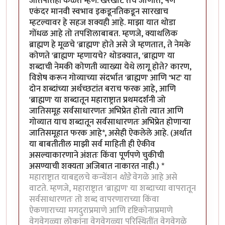
जातपातही कळते म्हणे. खरेखोटे तेच जाणोत, पण
एकंदर मानवी स्वभाव इकडूनतिकडून सारखाच
म्हटल्यावर हे सहज शक्यही आहे. माझा यात थोडा
गोंधळ आहे तो तपशिलाबाबत. म्हणजे, क्याथलिक
ब्राह्मण हे मूळचे 'ब्राह्मण' होते असे जे म्हणतात, ते नेमके
कोणते 'ब्राह्मण' म्हणायचे? थोडक्यात, 'ब्राह्मण' या
शब्दाची नेमकी कोणती व्याख्या येथे लागू होते? कारण,
विशेष करून गोव्याच्या संदर्भात 'ब्राह्मण' आणि 'भट' या
दोन शब्दांच्या अर्थच्छटांत बराच फरक आहे, आणि
'ब्राह्मण' या शब्दातून महाराष्ट्रात प्रथमदर्शनी जो
जातिसमूह सर्वसाधारणतः अभिप्रेत होतो त्यात आणि
गोव्यात याच शब्दातून सर्वसाधारणतः अभिप्रेत होणार्‍या
जातिसमूहात फरक आहे*, असेही ऐकलेले आहे. (अर्थात
या बाबतीतील माझी सर्व माहिती ही ऐकीव
असल्याकारणाने अंशतः किंवा पूर्णपणे चुकीची
असण्याची शक्यता अजिबात नाकारत नाही.) *
महाराष्ट्रात याबद्दलचे कन्वेंशन
थोडे
वेगळे आहे असे
वाटते. म्हणजे, महाराष्ट्रात 'ब्राह्मण' या शब्दाच्या वापरातून
सर्वसाधारणतः तो शब्द वापरणाराच्या किंवा
ऐकणाराच्या मगदुराप्रमाणे आणि दृष्टिकोनाप्रमाणे
वेगवेगळ्या लोकांना वेगवेगळ्या परिस्थितींत वेगवेगळे