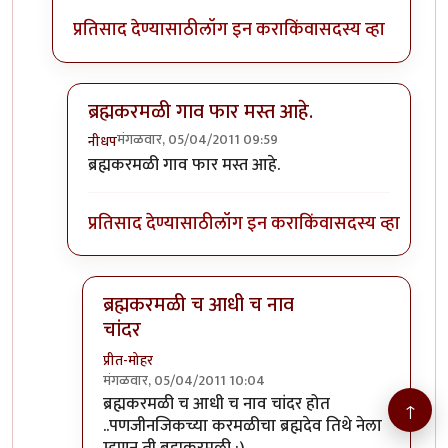
प्रतिसाद देण्यासाठी
लॉग इन करा
किंवा
सदस्य व्हा
ब्रह्मकरमळी गाव फार मस्त आहे.
मंगळवार, 05/04/2011 09:59
नीधप
In reply to
ही सर्वसामान्यपणे केली जाणारी
by
मेघवेडा
ब्रह्मकरमळी गाव फार मस्त आहे.
प्रतिसाद देण्यासाठी
लॉग इन करा
किंवा
सदस्य व्हा
ब्रह्मकरमळी च आधी च नाव
चांदर
प्रीत-मोहर
मंगळवार, 05/04/2011 10:04
In reply to
ब्रह्मकरमळी गाव फार मस्त आहे.
by
नीधप
ब्रह्मकरमळी च आधी च नाव चांदर होत
↑
..पणजीनजिकच्या करमळीचा ब्रह्मदेव तिथे नेला
म्हणुन ती ब्रह्मकरमळी :)