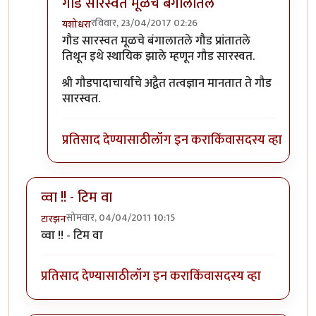
गौड सारस्वत मूळचे बंगालातले
रविवार, 23/04/2017 02:26
यशोधरा
In reply to
थोडक्यात, 'ब्राह्मण' या
by
llपुण्याचे पेशवेll
गौड सारस्वत मूळचे बंगालातले गौड प्रांतातले
तिथून इथे स्थायिक झाले म्हणून गौड सारस्वत.
श्री गौडपादाचार्यांचे अद्वैत तत्वज्ञान मानतात ते गौड
सारस्वत.
प्रतिसाद देण्यासाठी
लॉग इन करा
किंवा
सदस्य व्हा
व्वा !! - टिम वा
सोमवार, 04/04/2011 10:15
टारझन
व्वा !! - टिम वा
प्रतिसाद देण्यासाठी
लॉग इन करा
किंवा
सदस्य व्हा