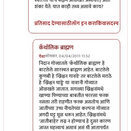
स्वतःला याच संज्ञेने ओळखत असावेत) अशी
शंका येते. यात काही तथ्य असावे काय?
प्रतिसाद देण्यासाठी
लॉग इन करा
किंवा
सदस्य व्हा
कॅथॉलिक ब्राह्मण
सोमवार, 04/04/2011 11:52
पैसा
In reply to
"बामण"बद्दल
by
पंगा
निदान गोव्यातले 'कॅथॉलिक ब्राह्मण' हे
बाटलेले सारस्वत ब्राह्मण आहेत. बाटलेले
कुणबी हे 'ख्रिश्चन गावडे' तर बाटलेले मराठे
हे 'ख्रिश्चन चाड्डे' या नावानी गोव्यात
ओळखले जातात. सगळ्या ख्रिश्चनांमधे
खाण्या पिण्याच्या बाबतीत फारसा फरक
नसला तरी राहणीत फरक असतोच आणि
जातींच्या उच्च नीचतेच्या कल्पना गोव्यात
अगदी घट्ट मूळ धरून आहेत. ख्रिश्चनांमधे
'जातीबाहेर' लग्न न होण्याचं हे दुसरं कारण
जास्त महत्त्वाचं असावं असं मी आतापर्यंत