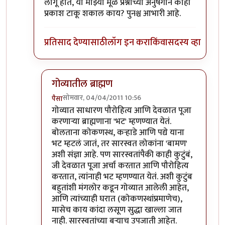
लागू होते, या माझ्या मूळ प्रश्नाच्या अनुषंगाने काही
प्रकाश टाकू शकाल काय? पुनश्च आभारी आहे.
प्रतिसाद देण्यासाठी
लॉग इन करा
किंवा
सदस्य व्हा
गोव्यातील ब्राह्मण
सोमवार, 04/04/2011 10:56
पैसा
In reply to
आभार, पण...
by
पंगा
गोव्यात साधारण पौरोहित्य आणि देवळात पूजा
करणार्‍या ब्राह्मणाना 'भट' म्हणण्यात येतं.
बोलताना कोकणस्थ, कर्‍हाडे आणि पद्ये याना
भट म्हटलं जातं, तर सारस्वत लोकांना 'बामण'
अशी संज्ञा आहे. पण सारस्वतांपैकी काही कुटुंबं,
जी देवळात पूजा अर्चा करतात आणि पौरोहित्य
करतात, त्यांनाही भट म्हणण्यात येतं. अशी कुटुंब
बहुतांशी मंगलोर कडून गोव्यात आलेली आहेत,
आणि त्यांच्याही घरात (कोकणस्थांप्रमाणेच),
मासेच काय कांदा लसूण सुद्धा खाल्ला जात
नाही. सारस्वतांच्या बर्‍याच उपजाती आहेत.