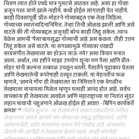
चित्रण त्यात होते एवढे मात्र पुसटसे आठवत आहे. असा हा गोवा!
अजून परत जाणे झाले नाहीये. कधी होईल सांगताही येत नाहीये.
काही दिवसांपूर्वी 'प्रीत-मोहर'ने गोव्याबद्दल एक लेख लिहिला.
गोव्याच्या स्वातंत्र्यदिनानिमित्त. तेव्हा तिची ओळख झाली आणि असे
वाटले की ती गोव्याबद्दल अजूनही बरेच काही लिहू शकेल. त्याच
वेळेस आमची 'पैसा'बायसुद्धा गोव्याची आहे असं कळलं. तीही उत्तम
लिहू शकेल असे वाटले. या सगळ्यामुळे गोव्यावर एखादी
साग्रसंगीत लेखमाला का होऊन जाऊ नये? असा विचार मनात
आला. अर्थात, त्या दृष्टीने माझा उपयोग शून्य! पण पैसा आणि प्रीत-
मोहर यांनी कल्पना तत्काळ उचलून धरली. पैसातैने पुढाकार घेतला
आणि लेखमालेची रूपरेषाही ठरवून टाकली. या मेहनतीचं फळ
म्हणजे, 'आमचे गोंय' ही लेखमाला! या निमित्ताने एक वेगळीच
लेखमाला वाचायला मिळेल म्हणून मलाही आनंद होत आहे. सर्वच
वाचकांना ही लेखमाला आवडेल आणि महाराष्ट्राच्या या नितांत सुंदर
लहान भावाची चहूअंगाने ओळख होईल ही आशा! - बिपिन कार्यकर्ते
क्रमशः **
विशेष सूचना - या लेखमालेचे स्वरूप एकंदरीतच ललित
लेखनाच्या अंगाने जाणारे पण गोव्याच्या समृद्ध इतिहासाचे, आणि
वर्तमानाचेही, दर्शन वाचकांना करून देणे एवढेच आहे. वाचकांना
विनंती की त्यांनीही ते तेवढ्याच बेताने घ्यावे. आम्ही कोणीही