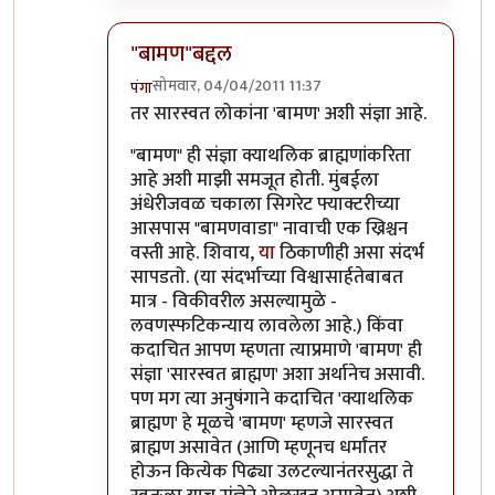
"बामण"बद्दल
सोमवार, 04/04/2011 11:37
पंगा
In reply to
गोव्यातील ब्राह्मण
by
पैसा
तर सारस्वत लोकांना 'बामण' अशी संज्ञा आहे.
"बामण" ही संज्ञा क्याथलिक ब्राह्मणांकरिता
आहे अशी माझी समजूत होती. मुंबईला
अंधेरीजवळ चकाला सिगरेट फ्याक्टरीच्या
आसपास "बामणवाडा" नावाची एक ख्रिश्चन
वस्ती आहे. शिवाय,
या
ठिकाणीही असा संदर्भ
सापडतो. (या संदर्भाच्या विश्वासार्हतेबाबत
मात्र - विकीवरील असल्यामुळे -
लवणस्फटिकन्याय लावलेला आहे.) किंवा
कदाचित आपण म्हणता त्याप्रमाणे 'बामण' ही
संज्ञा 'सारस्वत ब्राह्मण' अशा अर्थानेच असावी.
पण मग त्या अनुषंगाने कदाचित 'क्याथलिक
ब्राह्मण' हे मूळचे 'बामण' म्हणजे सारस्वत
ब्राह्मण असावेत (आणि म्हणूनच धर्मांतर
होऊन कित्येक पिढ्या उलटल्यानंतरसुद्धा ते