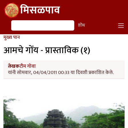
Skip to main content
मिसळपाव
शोध
शोध
मुख्य पान
आमचे गोंय - प्रास्ताविक (१)
लेखक
टीम गोवा
यांनी सोमवार, 04/04/2011 00:33 या दिवशी प्रकाशित केले.