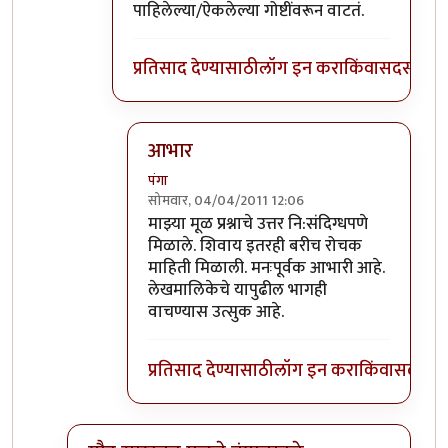
पाहिलेल्या/ऐकलेल्या गोष्टींवरून वाटतं.
प्रतिसाद देण्यासाठी
लॉग इन करा
किंवा
सदस्य व्हा
आभार
पंगा
सोमवार, 04/04/2011 12:06
In reply to
कॅथॉलिक ब्राह्मण
by
पैसा
माझ्या मूळ प्रश्नाचे उत्तर नि:संदिग्धपणे
मिळाले. शिवाय इतरही बरीच रोचक
माहिती मिळाली. मनःपूर्वक आभारी आहे.
लेखमालिकेचे यापुढील भागही
वाचण्यास उत्सुक आहे.
प्रतिसाद देण्यासाठी
लॉग इन करा
किंवा
सदस्य व्