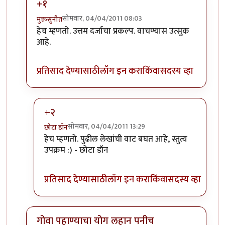
+१
सोमवार, 04/04/2011 08:03
मुक्तसुनीत
In reply to
अभिनंदन.. लवकर येऊ द्या
by
योगप्रभू
हेच म्हणतो. उत्तम दर्जाचा प्रकल्प. वाचण्यास उत्सुक
आहे.
प्रतिसाद देण्यासाठी
लॉग इन करा
किंवा
सदस्य व्हा
+२
सोमवार, 04/04/2011 13:29
छोटा डॉन
In reply to
+१
by
मुक्तसुनीत
हेच म्हणतो. पुढील लेखांची वाट बघत आहे, स्तुत्य
उपक्रम :) - छोटा डॉन
प्रतिसाद देण्यासाठी
लॉग इन करा
किंवा
सदस्य व्हा
गोवा पहाण्याचा योग लहान पनीच