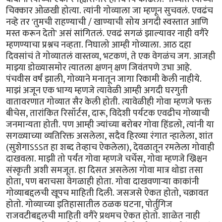
चिक्कार ओळखी होत्या. त्यांनी गोव्याला जा म्हणून सुचवलं. एवढंच
नव्हे तर 'तुमची राहण्याची / खाण्याची सोय अगदी स्वस्तात आणि
मस्त करून देतो' असं सांगितलं. एवढं सगळं झाल्यावर नाही वगैरे
म्हणण्याचा प्रश्नच नव्हता. निघालो आम्ही गोव्याला. आठ दहा
दिवसांचं ते गोव्यातलं वास्तव्य, भटकणं, ते एक वेगळंच जग. आजही
माझ्या डोळ्यासमोर त्यातला क्षणन् क्षण जिवंतपणे उभा आहे.
पंचवीस वर्षं झाली, गोव्याने मनातून जागा रिकामी केली नाहीये.
माझं अजून एक भाग्य म्हणजे त्यावेळी आम्ही अगदी घरगुती
वातावरणात गोव्यात सैर केली होती. त्यावेळीही गोवा म्हणजे फक्त
बीचेस, तारांकित रिसॉर्टस, दारू, विदेशी पर्यटक एवढीच गोव्याची
जनमान्यता होती. पण आम्ही ज्यांच्या बरोबर गोवा हिंडलो, त्यांनी या
सगळ्याच्या व्यतिरिक्त असलेला, सदैव हिरव्या रंगात न्हालेला, शांत
(सुशेगाऽऽऽत हा शब्द तेव्हाच ऐकलेला), देवळातून रमलेला गोवाही
दाखवला. माझी तो पर्यंत गोवा म्हणजे चर्चेस, गोवा म्हणजे ख्रिश्चन
संस्कृती अशी समजूत. हा दिसत असलेला गोवा मात्र थोडा तसा
होता, पण बराचसा वेगळाही होता. गोवा दाखवणार्‍या काकांनी
गोव्याबद्दलची खूपच माहिती दिली. जसजसे ऐकत होतो, चक्रावत
होतो. गोव्याच्या इतिहासातील ठळक घटना, पोर्तुगिज
राजवटीबद्दलची माहिती वगैरे प्रथमच ऐकत होतो. शाळेत नाही