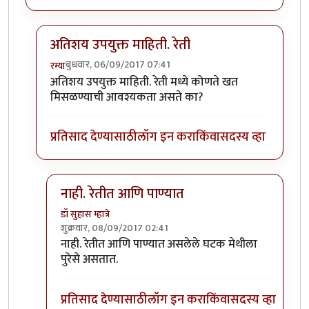
अतिशय उपयुक्त माहिती. रेती
बुधवार, 06/09/2017 07:41
रम्या
In reply to
खरडफळ्यावरून
by
कंजूस
अतिशय उपयुक्त माहिती. रेती मध्ये कोणते खत
मिसळण्याची आवश्यकता असते का?
प्रतिसाद देण्यासाठी
लॉग इन करा
किंवा
सदस्य व्हा
नाही. रेतीत आणि पाण्यात
डॉ सुहास म्हात्रे
शुक्रवार, 08/09/2017 02:41
In reply to
अतिशय उपयुक्त माहिती. रेती
by
रम्या
नाही. रेतीत आणि पाण्यात असलेले घटक मेथीला
पुरेसे असतात.
प्रतिसाद देण्यासाठी
लॉग इन करा
किंवा
सदस्य व्हा