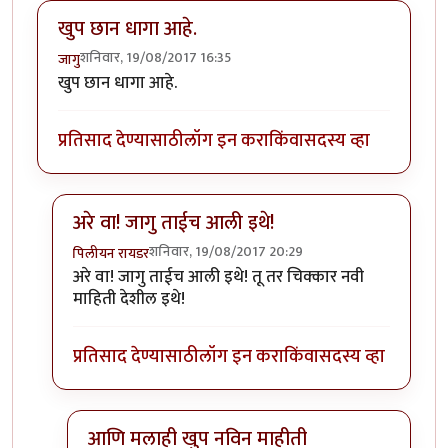
खुप छान धागा आहे.
शनिवार, 19/08/2017 16:35
जागु
खुप छान धागा आहे.
प्रतिसाद देण्यासाठी
लॉग इन करा
किंवा
सदस्य व्हा
अरे वा! जागु ताईच आली इथे!
शनिवार, 19/08/2017 20:29
पिलीयन रायडर
In reply to
खुप छान धागा आहे.
by
जागु
अरे वा! जागु ताईच आली इथे! तू तर चिक्कार नवी
माहिती देशील इथे!
प्रतिसाद देण्यासाठी
लॉग इन करा
किंवा
सदस्य व्हा
आणि मलाही खुप नविन माहीती