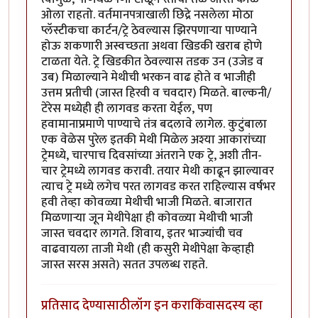
ओला राहतो. वर्तमानपत्राखाली छिद्रे नसलेला मोठा
प्लॅस्टीकचा कार्टन/ट्रे ठेवल्यास झिरपणार्‍या पाण्याने
होऊ शकणारी अस्वच्छता अथवा खिडकी खराब होणे
टाळता येते. ट्रे खिडकीत ठेवल्यास तडक उन (उजेड व
उब) मिळाल्याने मेथीची भरकन वाढ होते व भाजीही
उत्तम प्रतीची (जास्त हिरवी व चवदार) मिळते. बाल्कनी/
टेरेस मध्येही ही लागवड करता येईल, पण
हवामानाप्रमाणे पाण्याचे तंत्र बदलावे लागेल. कुटुंबाला
एक वेळेस पुरेल इतकी मेथी मिळेल अश्या आकारांच्या
ट्रेमध्ये, चारपाच दिवसांच्या अंतराने एक ट्रे, अशी तीन-
चार ट्रेमध्ये लागवड करावी. तयार मेथी काढून झाल्यावर
त्याच ट्रे मध्ये लगेच परत लागवड करत राहिल्यास वर्षभर
हवी तेव्हा कोवळ्या मेथीची भाजी मिळते. बाजारात
मिळणार्‍या जून मेथीपेक्षा ही कोवळ्या मेथीची भाजी
जास्त चवदार लागते. शिवाय, इतर भाज्यांची चव
वाढवायला ताजी मेथी (ही कसुरी मेथीपेक्षा केव्हाही
जास्त सरस असते) सतत उपलब्ध राहते.
प्रतिसाद देण्यासाठी
लॉग इन करा
किंवा
सदस्य व्हा