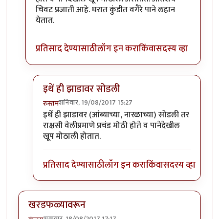
चिवट प्रजाती आहे. घरात कुंडीत वगैरे पाने लहान
येतात.
प्रतिसाद देण्यासाठी
लॉग इन करा
किंवा
सदस्य व्हा
इथें ही झाडावर सोडली
शनिवार, 19/08/2017 15:27
रुस्तम
In reply to
हो, मनीप्लॅन्ट हा नुसत्या
by
एस
इथें ही झाडावर (आंब्याच्या, नारळाच्या) सोडली तर
राक्षसी वेलीप्रमाणे प्रचंड मोठी होते व पानेदेखील
खूप मोठाली होतात.
प्रतिसाद देण्यासाठी
लॉग इन करा
किंवा
सदस्य व्हा
खरडफळ्यावरून
शुक्रवार, 18/08/2017 17:17