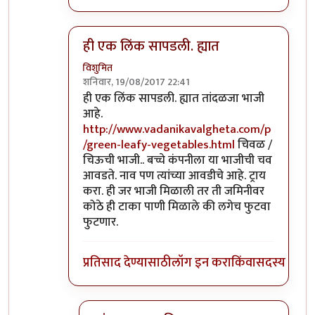
ही एक लिंक सापडली. ह्यात
विशुमित
शनिवार, 19/08/2017 22:41
In reply to
पिरा ताई,
by
विशुमित
ही एक लिंक सापडली. ह्यात तांदळजा भाजी
आहे.
http://www.vadanikavalgheta.com/p
/green-leafy-vegetables.html
चिवळ /
चिऊची भाजी.. बच्चे कंपनीला या भाजीची चव
आवडते. नाव पण त्यांच्या आवडीचे आहे. ट्राय
करा. ही जर भाजी मिळाली तर ती जमिनीवर
कोठे ही टाका पाणी मिळाले की लगेच फुटवा
फुटणार.
प्रतिसाद देण्यासाठी
लॉग इन करा
किंवा
सदस्य व्हा