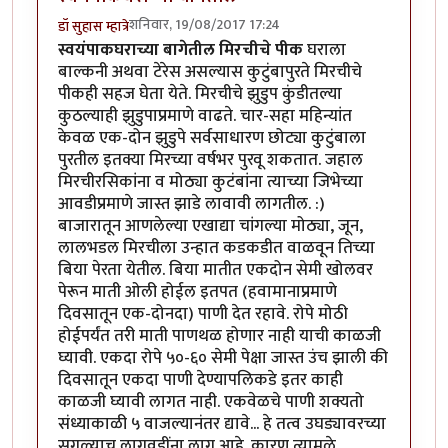
शनिवार, 19/08/2017 17:24
डॉ सुहास म्हात्रे
स्वयंपाकघराच्या बागेतील मिरचीचे पीक
घराला
बाल्कनी अथवा टेरेस असल्यास कुटुंबापुरते मिरचीचे
पीकही सहज घेता येते. मिरचीचे झुडुप कुंडीतल्या
कुठल्याही झुडुपाप्रमाणे वाढते. चार-सहा महिन्यांत
केवळ एक-दोन झुडुपे सर्वसाधारण छोट्या कुटुंबाला
पुरतील इतक्या मिरच्या वर्षभर पुरवू शकतात. जहाल
मिरचीरसिकांना व मोठ्या कुटंबांना त्याच्या जिभेच्या
आवडीप्रमाणे जास्त झाडे लावावी लागतील. :)
बाजारातून आणलेल्या एखाद्या चांगल्या मोठ्या, जून,
लालभडल मिरचीला उन्हात कडकडीत वाळवून तिच्या
बिया पेरता येतील. बिया मातीत एकदोन सेमी खोलवर
पेरून माती ओली होईल इतपत (हवामानाप्रमाणे
दिवसातून एक-दोनदा) पाणी देत रहावे. रोपे मोठी
होईपर्यंत तरी माती पाणथळ होणार नाही याची काळजी
घ्यावी. एकदा रोपे ५०-६० सेमी पेक्षा जास्त उंच झाली की
दिवसातून एकदा पाणी देण्यापलिकडे इतर काही
काळजी घ्यावी लागत नाही. एकवेळचे पाणी शक्यतो
संध्याकाळी ५ वाजल्यानंतर द्यावे... हे तत्व उघड्यावरच्या
सगळ्याच लागवडींना लागू आहे. कारण त्यामुळे,