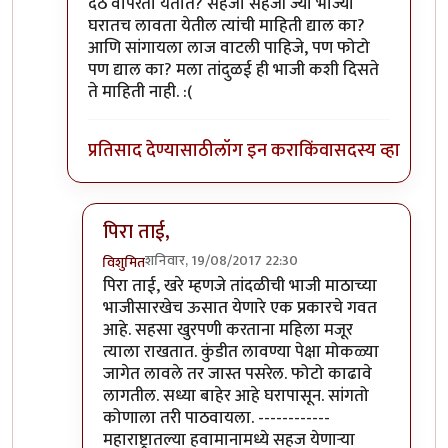
देठ वापरता येतात? सहजा सहजी ज्या भाज्या
घरातच लावता येतील त्यांची माहिती द्याल का?
आणि सांगायला लाज वाटली पाहिजे, पण फोटो
पण द्याल का? मला तांदुळई ही भाजी कशी दिसते
ते माहिती नाही. :(
प्रतिसाद देण्यासाठी
लॉग इन करा
किंवा
सदस्य व्हा
पिरा ताई,
शनिवार, 19/08/2017 22:30
विशुमित
In reply to
अरे वा! अशा अजुन कोणत्या
by
पिलीयन राय
पिरा ताई, खरे म्हणजे तांदळीची भाजी माठाच्या
भाजीसारखेच ऊसात येणारे एक प्रकारचे गवत
आहे. सहसा खुरपणी करताना महिला मजूर
त्याला राखतात. कुंडीत लावण्या पेक्षा मोकळ्या
जागेत लावले तर जास्त पसरेल. फोटो काढावे
लागतील. सध्या बाहेर आहे घरापासून. सांगतो
कोणाला तरी पाठवायला. ------------
महाराष्ट्रातल्या हवामानामध्ये सहज येणाऱ्या