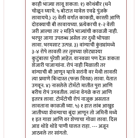
काही भाज्या लावू शकता: १) कोथंबीर (धने
चोळून घ्याचे. ५ बोटात मावेल एवढे पुंजके
लावायचे.) २) वेली वर्गात काकडी, कारली आणि
दोडक्याची बी लावायच्या. प्रत्येकाची १-२ वेली
जरी आल्या तर २ महिने भाज्यांची काळजी नाही.
भरपूर जागा उपलब्ध असेल तर दुधी भोपळा
लावा. भरमसाट उत्पन्न. ३) वांग्याची कुंड्यांमध्ये
३-४ रोपे लावली तर तुमच्या छोट्याश्या
कुटुंबाला पुरेशी आहेत. वानवळा पण देऊ शकता
शेजारी पाजाऱ्यांना. रोपं नाही मिळाली तर
वांग्याची बी आणून म्हात्रे सरांनी वर मेथी लावली
त्या प्रमाणे बिन्दास्त (फक्त विरळ) लावा. येतात
उगवून. ४) नासलेले टोमॅटो मातीत पुरा आणि
बरीच रोपं उगवतील. त्यांना वेगळे करा आणि
इतरत्र लावा. टोमॅटोची रोपं नाजूक असतात
लावताना काळजी घ्या. ५) १ हात लांब आखुड
जातीच्या शेवग्याचा बुंदा आणून तो जमिनी मध्ये
१ इत गाडा आणि वर शेणाचा गोळा लावा. दिस
आड थोडे थोडे पाणी घालत राहा. --- अजून
आठवले तर सांगतो.