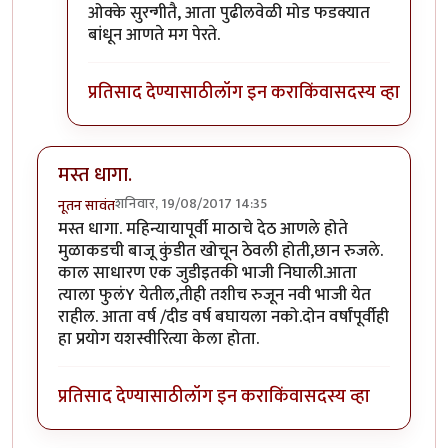
In reply to
कोणतीही बियांपासूनची झाडे
by
नूतन सावंत
ओक्के सुरन्गीतै, आता पुढीलवेळी मोड फडक्यात
बांधून आणते मग पेरते.
प्रतिसाद देण्यासाठी
लॉग इन करा
किंवा
सदस्य व्हा
मस्त धागा.
शनिवार, 19/08/2017 14:35
नूतन सावंत
मस्त धागा. महिन्यायापूर्वी माठाचे देठ आणले होते
मुळाकडची बाजू कुंडीत खोचून ठेवली होती,छान रुजले.
काल साधारण एक जुडीइतकी भाजी निघाली.आता
त्याला फुलंY येतील,तीही तशीच रुजून नवी भाजी येत
राहील. आता वर्ष /दीड वर्ष बघायला नको.दोन वर्षांपूर्वीही
हा प्रयोग यशस्वीरित्या केला होता.
प्रतिसाद देण्यासाठी
लॉग इन करा
किंवा
सदस्य व्हा