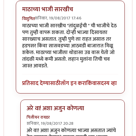
माठाच्या भाजी सारखीच
शनिवार, 19/08/2017 17:46
विशुमित
In reply to
मस्त धागा.
by
नूतन सावंत
माठाच्या भाजी सारखीच "तांदुळईची " ची भाजीचे देठ
पण तुम्ही वापरू शकता. दोन्ही भाज्या दिसायला
सारख्याच असतात. तुम्ही पुणे ला राहत असाल तर
हडपसर किंवा सासवडच्या आठवडी बाजारात मिळू
शकेल. माठाच्या भाजीला थोडासा उग्र वास येतो जो
तांदळी मध्ये कमी असतो. लहान मुलांना तिची चव
जास्त आवडते.
प्रतिसाद देण्यासाठी
लॉग इन करा
किंवा
सदस्य व्हा
अरे वा! अशा अजुन कोणत्या
पिलीयन रायडर
शनिवार, 19/08/2017 20:28
In reply to
माठाच्या भाजी सारखीच
by
विशुमित
अरे वा! अशा अजुन कोणत्या भाज्या असतात ज्यांचे