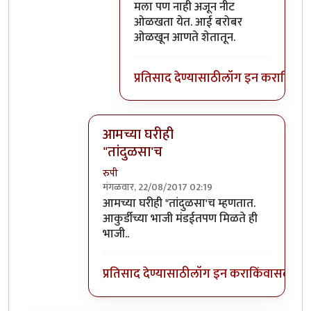
मला पण नाही अजून नीट
ओळखता येत. आई बरोबर
ओळखून आणते शेतातून.
प्रतिसाद देण्यासाठी
लॉग इन करा
किंवा
स
आमच्या घरीही
"तांदुळसा'च
रुपी
मंगळवार, 22/08/2017 02:19
In reply to
तांदुळसा, राजगिरा, करडी,
by
अभ्या..
आमच्या घरीही "तांदुळसा'च म्हणतात.
आकुर्डीच्या भाजी मंडईतपण मिळते ही
भाजी..
प्रतिसाद देण्यासाठी
लॉग इन करा
किंवा
सदस्य व्