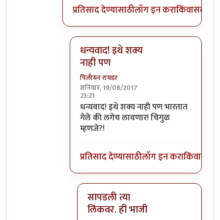
प्रतिसाद देण्यासाठी
लॉग इन करा
किंवा
सदस्य व्
धन्यवाद! इथे शक्य
नाही पण
पिलीयन रायडर
शनिवार, 19/08/2017
23:21
In reply to
चिगुळ च म्हणार होतो पण
by
विश
धन्यवाद! इथे शक्य नाही पण भारतात
गेले की लगेच लावणार! चिगुळ
म्हणजे?!
प्रतिसाद देण्यासाठी
लॉग इन करा
किंवा
सदस्य
सापडली त्या
लिंकवर. ही भाजी