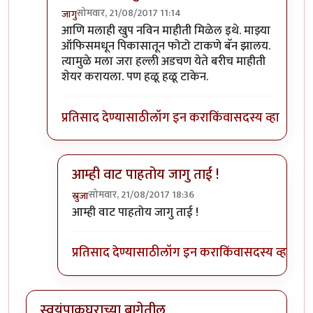
सोमवार, 21/08/2017 11:14
जागु
In reply to
अरे वा! जागु ताईच आली इथे!
by
पिलीयन रायड
आणि मलाही खुप नविन माहीती मिळेल इथे. माझ्या
ऑफिसमधून पिकासातून फोटो टाकणे बॅन झालय.
त्यामुळे मला जरा हल्ली अडचण येते बरीच माहीती
शेयर करायला. पण हळू हळू टाकेन.
प्रतिसाद देण्यासाठी
लॉग इन करा
किंवा
सदस्य व्हा
आम्ही वाट पाहतोय जागु ताई !
सोमवार, 21/08/2017 18:36
स्रुजा
In reply to
आणि मलाही खुप नविन माहीती
by
जागु
आम्ही वाट पाहतोय जागु ताई !
प्रतिसाद देण्यासाठी
लॉग इन करा
किंवा
सदस्य व्हा
स्वयंपाकघराच्या बागेतील