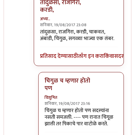
तांदुळसा, राजगिरा,
करडी,
अभ्या..
शनिवार, 19/08/2017 23:08
In reply to
ही एक लिंक सापडली. ह्यात
by
विशुमि
तांदुळसा, राजगिरा, करडी, चाकवत,
अंबाडी, चिगुळ, सगळ्या भाज्या एक लंबर.
प्रतिसाद देण्यासाठी
लॉग इन करा
किंवा
सदस्य व्हा
चिगुळ च म्हणार होतो
पण
विशुमित
शनिवार, 19/08/2017 23:16
In reply to
तांदुळसा, राजगिरा, करडी,
by
अभ्या..
चिगुळ च म्हणार होतो पण सदस्यांना
नसती समजली. ---- पण रानात चिगूळ
झाली तर पिकाचे पार वाटोळे करते.