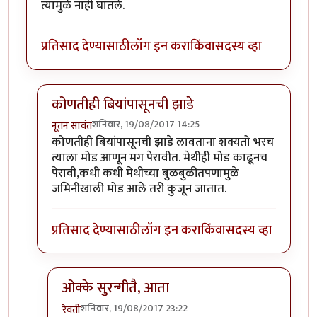
त्यामुळे नाही घातले.
प्रतिसाद देण्यासाठी
लॉग इन करा
किंवा
सदस्य व्हा
कोणतीही बियांपासूनची झाडे
शनिवार, 19/08/2017 14:25
नूतन सावंत
In reply to
अरेच्च्या! मी मोदकाच्या
by
रेवती
कोणतीही बियांपासूनची झाडे लावताना शक्यतो भरच
त्याला मोड आणून मग पेरावीत. मेथीही मोड काढूनच
पेरावी,कधी कधी मेथीच्या बुळबुळीतपणामुळे
जमिनीखाली मोड आले तरी कुजून जातात.
प्रतिसाद देण्यासाठी
लॉग इन करा
किंवा
सदस्य व्हा
ओक्के सुरन्गीतै, आता
शनिवार, 19/08/2017 23:22
रेवती