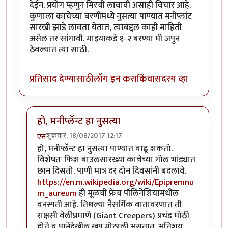
देईन. प्रयोग म्हणुन मिरची लावावी असाही विचार आहे.
कुणाला काचेच्या बरणीमध्ये नुसत्या पाण्यात मनीप्लांट
सारखी झाडे लावता येतात, त्याबद्दल काही माहिती
असेल तर सांगावी. माझ्याकडे १-२ बरण्या मी जपुन
ठेवल्यात त्या साठी.
प्रतिसाद देण्यासाठी
लॉग इन करा
किंवा
सदस्य व्हा
हो, मनीप्लॅन्ट हा नुसत्या
शुक्रवार, 18/08/2017 12:17
एस
In reply to
धन्यवाद!
by
पिलीयन रायडर
हो, मनीप्लॅन्ट हा नुसत्या पाण्यात वाढू शकतो.
विशेषतः फिश बाउलसारख्या काचेच्या गोल भांड्यात
छान दिसतो. पाणी मात्र दर दोन दिवसांनी बदलावे.
https://en.m.wikipedia.org/wiki/Epipremnu
m_aureum
ही मूळची फ्रेंच पॉलिनेशियामधील
वनस्पती आहे. तिथल्या नैसर्गिक वातावरणात ती
राक्षसी वेलीप्रमाणे (Giant Creepers) प्रचंड मोठी
होते व पानेदेखील खूप मोठाली असतात. अतिशय