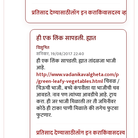
प्रतिसाद देण्यासाठी
लॉग इन करा
किंवा
सदस्य व्हा
ही एक लिंक सापडली. ह्यात
विशुमित
शनिवार, 19/08/2017 22:40
In reply to
पिरा ताई,
by
विशुमित
ही एक लिंक सापडली. ह्यात तांदळजा भाजी
आहे.
http://www.vadanikavalgheta.com/p
/green-leafy-vegetables.html
चिवळ /
चिऊची भाजी.. बच्चे कंपनीला या भाजीची चव
आवडते. नाव पण त्यांच्या आवडीचे आहे. ट्राय
करा. ही जर भाजी मिळाली तर ती जमिनीवर
कोठे ही टाका पाणी मिळाले की लगेच फुटवा
फुटणार.
प्रतिसाद देण्यासाठी
लॉग इन करा
किंवा
सदस्य व्हा