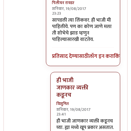
पिलीयन रायडर
शनिवार, 19/08/2017
23:23
In reply to
धन्यवाद! इथे शक्य नाही पण
by
सापडली त्या लिंकवर. ही भाजी मी
पाहिलीये. पण का कोण जाणे मला
ती शोभेचे झाड म्हणुन
पाहिल्यासारखी वाटतेय.
प्रतिसाद देण्यासाठी
लॉग इन करा
किंवा
सदस
ही भाजी
जाणकार व्यक्ती
कडूनच
विशुमित
शनिवार, 19/08/2017
23:41
In reply to
सापडली त्या लिंकवर. ही भाज
ही भाजी जाणकार व्यक्ती कडूनच
घ्या. ह्या मध्ये खूप प्रकार असतात.