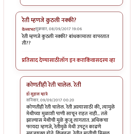
रेती म्हणजे कुठली नक्की?
शुक्रवार, 08/09/2017 19:06
वेल्लाभट
In reply to
खरडफळ्यावरून
by
कंजूस
रेती म्हणजे कुठली नक्की? बांधकामाला वापरतात
ती??
प्रतिसाद देण्यासाठी
लॉग इन करा
किंवा
सदस्य व्हा
कोणतीही रेती चालेल. रेती
डॉ सुहास म्हात्रे
शनिवार, 09/09/2017 00:20
In reply to
रेती म्हणजे कुठली नक्की?
by
वेल्लाभट
कोणतीही रेती चालेल. रेती अश्यासाठी की, त्यामुळे
मेथीच्या मुळाशी पाणी साचून राहत नाही... तसे
झाल्यास मेथीची मुळे कुजू लागतात. अधिकचा
फायदा म्हणजे, रेतीमुळे मेथी उपटून काढणे
सहजशक्य होते. किंबहुना, रेतीत मातीची मिसळ