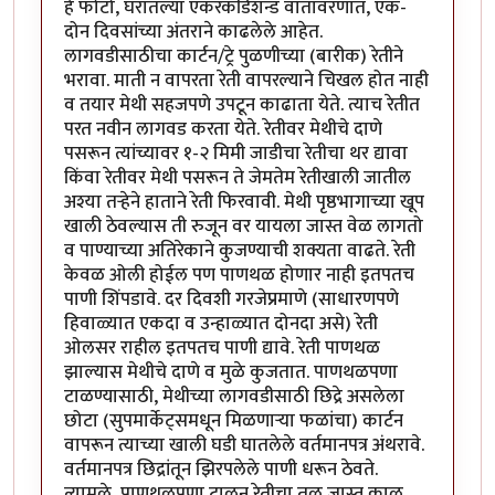
हे फोटो, घरातल्या एकरकंडिशन्ड वातावरणात, एक-
दोन दिवसांच्या अंतराने काढलेले आहेत.
लागवडीसाठीचा कार्टन/ट्रे पुळणीच्या (बारीक) रेतीने
भरावा. माती न वापरता रेती वापरल्याने चिखल होत नाही
व तयार मेथी सहजपणे उपटून काढाता येते. त्याच रेतीत
परत नवीन लागवड करता येते. रेतीवर मेथीचे दाणे
पसरून त्यांच्यावर १-२ मिमी जाडीचा रेतीचा थर द्यावा
किंवा रेतीवर मेथी पसरून ते जेमतेम रेतीखाली जातील
अश्या तर्‍हेने हाताने रेती फिरवावी. मेथी पृष्ठभागाच्या खूप
खाली ठेवल्यास ती रुजून वर यायला जास्त वेळ लागतो
व पाण्याच्या अतिरेकाने कुजण्याची शक्यता वाढते. रेती
केवळ ओली होईल पण पाणथळ होणार नाही इतपतच
पाणी शिंपडावे. दर दिवशी गरजेप्रमाणे (साधारणपणे
हिवाळ्यात एकदा व उन्हाळ्यात दोनदा असे) रेती
ओलसर राहील इतपतच पाणी द्यावे. रेती पाणथळ
झाल्यास मेथीचे दाणे व मुळे कुजतात. पाणथळपणा
टाळण्यासाठी, मेथीच्या लागवडीसाठी छिद्रे असलेला
छोटा (सुपमार्केट्समधून मिळणार्‍या फळांचा) कार्टन
वापरून त्याच्या खाली घडी घातलेले वर्तमानपत्र अंथरावे.
वर्तमानपत्र छिद्रांतून झिरपलेले पाणी धरून ठेवते.
त्यामुळे, पाणथळपणा टाळून रेतीचा तळ जास्त काळ