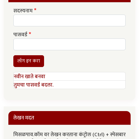
सदस्यनाम
पासवर्ड
लॉग इन करा
नवीन खाते बनवा
तुमचा पासवर्ड बदला.
लेखन मदत
मिसळपाव.कॉम वर लेखन करताना कंट्रोल (Ctrl) + स्पेसबार