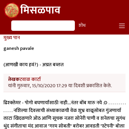
Skip to main content
मिसळपाव
शोध
शोध
मुख्य पान
ganesh pavale
(आणखी काय हवं?) - अच्रत बव्लत
लेखक
टवाळ कार्टा
यांनी गुरुवार, 15/10/2020 17:29 या दिवशी प्रकाशित केले.
ढिश्क्लेमर - पोगो बघणार्यांसाठी नाही....नंतर बोंब मारु नये :D . . . . . . . . .
. . . . . नशिल्या दिवसाची संध्याकाळची वेळ शुभ्र वाळूसोबत गुंजणार्या
लाटा खिदळणारे ओठ आणि सूचक नजरा सोनेरी पाणी व शनेलचा सुगंध
धुंद संगीताचा मंद आवाज "गरम सोबती" बरोबर आवडती "श्टेपनी" बोला