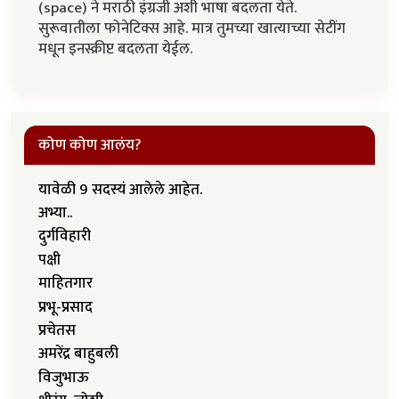
(space) ने मराठी इंग्रजी अशी भाषा बदलता येते.
सुरूवातीला फोनेटिक्स आहे. मात्र तुमच्या खात्याच्या सेटींग
मधून इनस्क्रीप्ट बदलता येईल.
कोण कोण आलंय?
यावेळी 9 सदस्यं आलेले आहेत.
अभ्या..
दुर्गविहारी
पक्षी
माहितगार
प्रभू-प्रसाद
प्रचेतस
अमरेंद्र बाहुबली
विजुभाऊ