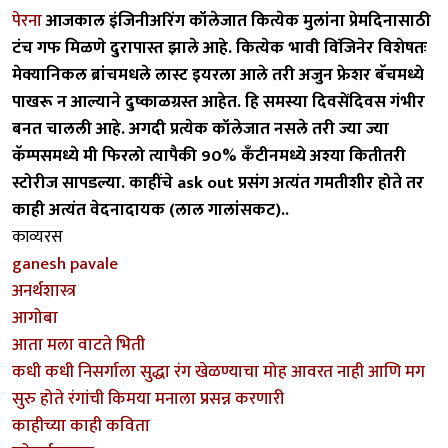
पेरना
आजकाल इंजिनीअरिंग कॉलेजात कित्येक मुलांना प्रेमदिनासाठी
टंच गफ मिळणे दुरापास्त झाले आहे. कित्येक भावी विंजिनेर विशेषतः
मेक्यानिकल ब्रांचमधले लास्ट इयरला आले तरी अजुन फ्रेशर बॅचमध्ये
पाखरू न आल्याने दुष्काळग्रस्त आहेत. हि समस्या दिवसेंदिवस गंभीर
बनत चालली आहे. अगदी प्रत्येक कॉलेजात नसले तरी ज्या ज्या
कॅम्पसमध्ये मी फिरलो त्यापैकी 90% कँटीनमध्ये अश्या कितीतरी
स्टोरीज सापडल्या. काहींचे ask out प्रसंग अत्यंत गमतीशीर होते तर
काही अत्यंत वेदनादायक (लाल गालांसकट)..
काव्यरस
ganesh pavale
अनर्थशास्त्र
आगोबा
आता मला वाटते भिती
कधी कधी निसर्गाला सुद्धा रंग खेळण्याचा मोह आवरत नाही आणि मग
सुरु होते रंगांची किमया मनाला प्रसन्न करणारी
काहीच्या काही कविता