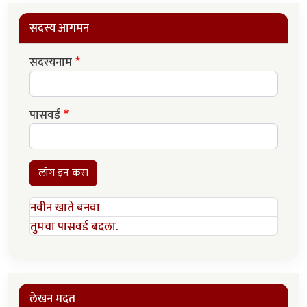
सदस्य आगमन
सदस्यनाम
पासवर्ड
लॉग इन करा
नवीन खाते बनवा
तुमचा पासवर्ड बदला.
लेखन मदत