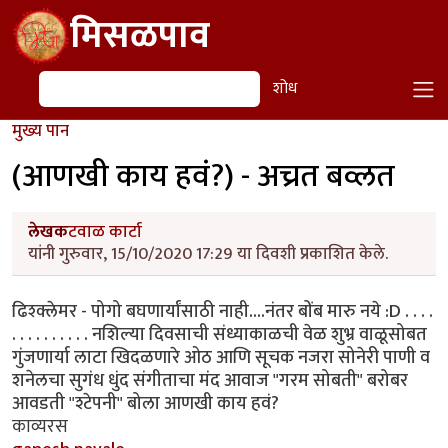
Skip to main content
मिसळपाव
शोध
शोध
मुख्य पान
(आणखी काय हवं?) - अच्रत बव्लत
लेखक
टवाळ कार्टा
यांनी गुरुवार, 15/10/2020 17:29 या दिवशी प्रकाशित केले.
ढिश्क्लेमर - पोगो बघणार्यांसाठी नाही....नंतर बोंब मारु नये :D . . . .
. . . . . . . . . . नशिल्या दिवसाची संध्याकाळची वेळ शुभ्र वाळूसोबत
गुंजणार्या लाटा खिदळणारे ओठ आणि सूचक नजरा सोनेरी पाणी व
शनेलचा सुगंध धुंद संगीताचा मंद आवाज "गरम सोबती" बरोबर
आवडती "श्टेपनी" बोला आणखी काय हवं?
काव्यरस