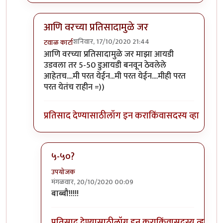
आणि वरच्या प्रतिसादामुळे जर
शनिवार, 17/10/2020 21:44
टवाळ कार्टा
In reply to
मिपावर खुलेआम ट्रोलिंग करणारे
by
टवाळ कार्
आणि वरच्या प्रतिसादामुळे जर माझा आयडी
उडवला तर 5-50 डुआयडी बनवून ठेवलेले
आहेतच....मी परत येईन...मी परत येईन....मीही परत
परत येतंच राहीन =))
प्रतिसाद देण्यासाठी
लॉग इन करा
किंवा
सदस्य व्हा
५-५०?
उपयोजक
मंगळवार, 20/10/2020 00:09
In reply to
आणि वरच्या प्रतिसादामुळे जर
by
टवाळ कार्
बाब्बौ!!!!!
प्रतिसाद देण्यासाठी
लॉग इन करा
किंवा
सदस्य व्हा