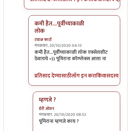
कमी हैत....पूर्वीच्याकाळी
लोक
टवाळ कार्टा
मंगळवार, 20/10/2020 04:15
In reply to
५-५०?
by
उपयोजक
कमी हैत....पूर्वीच्याकाळी लोक एक्सेलशीट
ठेवायचे =)) पूमिराना कॉम्प्लेक्स आला ना
प्रतिसाद देण्यासाठी
लॉग इन करा
किंवा
सदस्य व्हा
म्हणजे ?
डॅनी ओशन
मंगळवार, 20/10/2020 08:52
In reply to
कमी हैत....पूर्वीच्याकाळी लोक
by
टवाळ 
पूमिराना म्हणजे काय ?