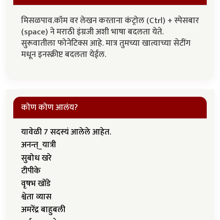
मिसळपाव.कॉम वर लेखन करताना कंट्रोल (Ctrl) + स्पेसबार
(space) ने मराठी इंग्रजी अशी भाषा बदलता येते.
सुरूवातीला फोनेटिक्स आहे. मात्र तुमच्या खात्याच्या सेटींग
मधून इनस्क्रीप्ट बदलता येईल.
कोण कोण आलंय?
यावेळी 7 सदस्यं आलेले आहेत.
अनन्त्_यात्री
सुबोध खरे
टीपीके
वृषभ खोंडे
श्वेता व्यास
अमरेंद्र बाहुबली