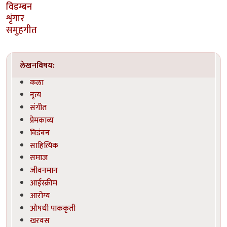
विडम्बन
शृंगार
समुहगीत
लेखनविषय:
कला
नृत्य
संगीत
प्रेमकाव्य
विडंबन
साहित्यिक
समाज
जीवनमान
आईस्क्रीम
आरोग्य
औषधी पाककृती
खरवस