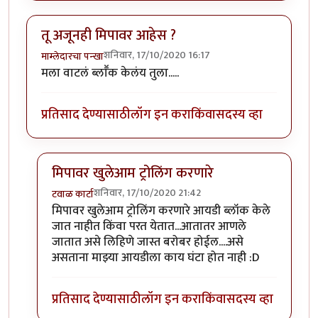
तू अजूनही मिपावर आहेस ?
शनिवार, 17/10/2020 16:17
माम्लेदारचा पन्खा
मला वाटलं ब्लाॕक केलंय तुला.....
प्रतिसाद देण्यासाठी
लॉग इन करा
किंवा
सदस्य व्हा
मिपावर खुलेआम ट्रोलिंग करणारे
शनिवार, 17/10/2020 21:42
टवाळ कार्टा
In reply to
तू अजूनही मिपावर आहेस ?
by
माम्लेदारचा पन्खा
मिपावर खुलेआम ट्रोलिंग करणारे आयडी ब्लॉक केले
जात नाहीत किंवा परत येतात...आतातर आणले
जातात असे लिहिणे जास्त बरोबर होईल....असे
असताना माझ्या आयडीला काय घंटा होत नाही :D
प्रतिसाद देण्यासाठी
लॉग इन करा
किंवा
सदस्य व्हा