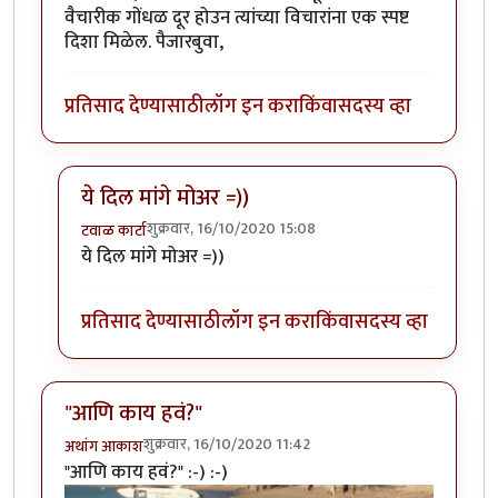
वैचारीक गोंधळ दूर होउन त्यांच्या विचारांना एक स्पष्ट
दिशा मिळेल. पैजारबुवा,
प्रतिसाद देण्यासाठी
लॉग इन करा
किंवा
सदस्य व्हा
ये दिल मांगे मोअर =))
शुक्रवार, 16/10/2020 15:08
टवाळ कार्टा
In reply to
अत्यंत वंदनिय अन रात्रस्ममरणीय काव्य
by
ज्ञानोब
ये दिल मांगे मोअर =))
प्रतिसाद देण्यासाठी
लॉग इन करा
किंवा
सदस्य व्हा
"आणि काय हवं?"
शुक्रवार, 16/10/2020 11:42
अथांग आकाश
"आणि काय हवं?" :-) :-)