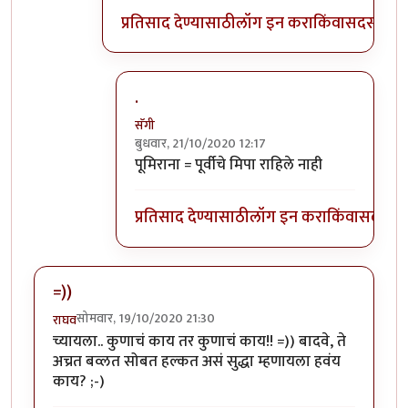
प्रतिसाद देण्यासाठी
लॉग इन करा
किंवा
सदस्य व्हा
.
सॅगी
बुधवार, 21/10/2020 12:17
In reply to
म्हणजे ?
by
डॅनी ओशन
पूमिराना = पूर्वीचे मिपा राहिले नाही
प्रतिसाद देण्यासाठी
लॉग इन करा
किंवा
सदस्य व्
=))
सोमवार, 19/10/2020 21:30
राघव
च्यायला.. कुणाचं काय तर कुणाचं काय!! =)) बादवे, ते
अच्रत बव्लत सोबत हल्कत असं सुद्धा म्हणायला हवंय
काय? ;-)