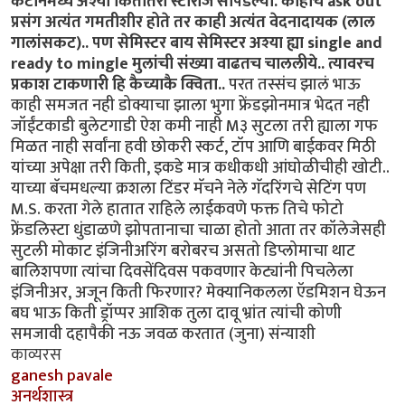
कँटीनमध्ये अश्या कितीतरी स्टोरीज सापडल्या. काहींचे ask out
प्रसंग अत्यंत गमतीशीर होते तर काही अत्यंत वेदनादायक (लाल
गालांसकट).. पण सेमिस्टर बाय सेमिस्टर अश्या ह्या single and
ready to mingle मुलांची संख्या वाढतच चाललीये.. त्यावरच
प्रकाश टाकणारी हि कैच्याकै क्विता..
परत तस्संच झालं भाऊ
काही समजत नही डोक्याचा झाला भुगा फ्रेंडझोनमात्र भेदत नही
जॉईंटकाडी बुलेटगाडी ऐश कमी नाही M३ सुटला तरी ह्याला गफ
मिळत नाही सर्वांना हवी छोकरी स्कर्ट, टॉप आणि बाईकवर मिठी
यांच्या अपेक्षा तरी किती, इकडे मात्र कधीकधी आंघोळीचीही खोटी..
याच्या बॅचमधल्या क्रशला टिंडर मॅचने नेले गॅदरिंगचे सेटिंग पण
M.S. करता गेले हातात राहिले लाईकवणे फक्त तिचे फोटो
फ्रेंडलिस्टा धुंडाळणे झोपतानाचा चाळा होतो आता तर कॉलेजेसही
सुटली मोकाट इंजिनीअरिंग बरोबरच असतो डिप्लोमाचा थाट
बालिशपणा त्यांचा दिवसेंदिवस पकवणार केट्यांनी पिचलेला
इंजिनीअर, अजून किती फिरणार? मेक्यानिकलला ऍडमिशन घेऊन
बघ भाऊ किती ड्रॉप्पर आशिक तुला दावू भ्रांत त्यांची कोणी
समजावी दहापैकी नऊ जवळ करतात (जुना) संन्याशी
काव्यरस
ganesh pavale
अनर्थशास्त्र