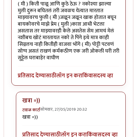
( मी ) किती पाळू आणि कुठे ठेऊ ? नकोश्या झाल्या
मुली दुरून बघितलं तरी जवळच येत्यात मारतात
माझ्यावरच फुली ( मी )जळून जळून खाक होतात बघून
बायकोवरचे माझे प्रेम ( मुली )काश आधी भेटला
असतास तर माझ्यावरही केले असतेस सेम आमचं मेलं
नशीबच खोटं मारतायत नको ते पिंगे इथे मात्र काही
सिग्नलच नाही कितीही वाजवा भोंगे ( मी) पोट्टी पटवणं
सोप्प असतं राखणं कर्मकठीण एक जरी ओकली घरी तरी
सुट्टेल घराबाहेर वाघीण
प्रतिसाद देण्यासाठी
लॉग इन करा
किंवा
सदस्य व्हा
खत्रा =))
सोमवार, 27/05/2019 20:32
टवाळ कार्टा
In reply to
मस्तय आवडली
by
खिलजि
खत्रा =))
प्रतिसाद देण्यासाठी
लॉग इन करा
किंवा
सदस्य व्हा