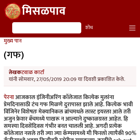
Skip to main content
मिसळपाव
शोध
शोध
मुख्य पान
(गफ)
लेखक
टवाळ कार्टा
यांनी सोमवार, 27/05/2019 20:09 या दिवशी प्रकाशित केले.
पेरना
आजकाल इंजिनीअरिंग कॉलेजात कित्येक मुलांना
प्रेमदिनासाठी टंच गफ मिळणे दुरापास्त झाले आहे. कित्येक भावी
विंजिनेर विशेषतः मेक्यानिकल ब्रांचमधले लास्ट इयरला आले तरी
अजुन फ्रेशर बॅचमध्ये पाखरू न आल्याने दुष्काळग्रस्त आहेत. हि
समस्या दिवसेंदिवस गंभीर बनत चालली आहे. अगदी प्रत्येक
कॉलेजात नसले तरी ज्या ज्या कॅम्पसमध्ये मी फिरलो त्यापैकी 90%