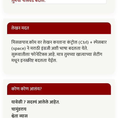
तुमचा पासवर्ड बदला.
लेखन मदत
मिसळपाव.कॉम वर लेखन करताना कंट्रोल (Ctrl) + स्पेसबार
(space) ने मराठी इंग्रजी अशी भाषा बदलता येते.
सुरूवातीला फोनेटिक्स आहे. मात्र तुमच्या खात्याच्या सेटींग
मधून इनस्क्रीप्ट बदलता येईल.
कोण कोण आलंय?
यावेळी 7 सदस्यं आलेले आहेत.
चामुंडराय
श्वेता व्यास