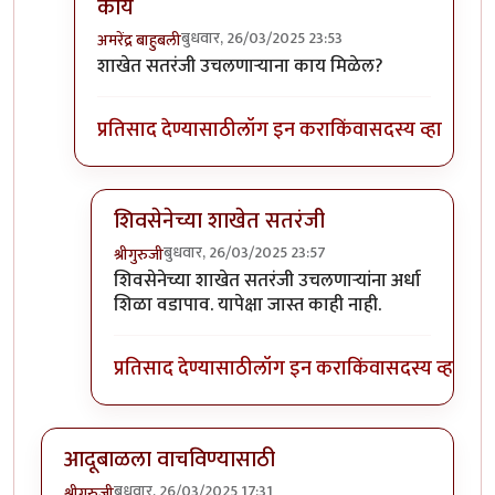
काय
बुधवार, 26/03/2025 23:53
अमरेंद्र बाहुबली
In reply to
माईडे,
by
श्रीगुरुजी
शाखेत सतरंजी उचलणाऱ्याना काय मिळेल?
प्रतिसाद देण्यासाठी
लॉग इन करा
किंवा
सदस्य व्हा
शिवसेनेच्या शाखेत सतरंजी
बुधवार, 26/03/2025 23:57
श्रीगुरुजी
In reply to
शाखेत सतरंजी उचलणाऱ्याना काय
by
अमरेंद
शिवसेनेच्या शाखेत सतरंजी उचलणाऱ्यांना अर्धा
शिळा वडापाव. यापेक्षा जास्त काही नाही.
प्रतिसाद देण्यासाठी
लॉग इन करा
किंवा
सदस्य व्हा
आदूबाळला वाचविण्यासाठी
बुधवार, 26/03/2025 17:31
श्रीगुरुजी