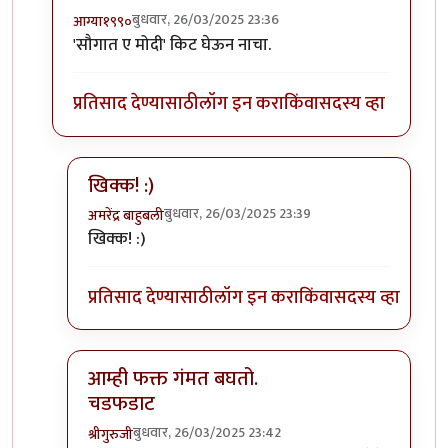
बुधवार, 26/03/2025 23:36
आग्या१९९०
In reply to
सरकार ने माझी निवड केली नाही,
by
श्रीगुरुजी
'सौगात ए मोदी' किट घेऊन नाचा.
प्रतिसाद देण्यासाठी
लॉग इन करा
किंवा
सदस्य व्हा
खिक्क! :)
बुधवार, 26/03/2025 23:39
अमरेंद्र बाहुबली
In reply to
'सौगात ए मोदी' किट घेऊन नाचा.
by
आग्या१९
खिक्क! :)
प्रतिसाद देण्यासाठी
लॉग इन करा
किंवा
सदस्य व्हा
आम्ही फक्त गंमत बघतो.
चडफडाट
बुधवार, 26/03/2025 23:42
श्रीगुरुजी