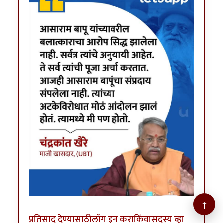
↑
प्रतिसाद देण्यासाठी
लॉग इन करा
किंवा
सदस्य व्हा