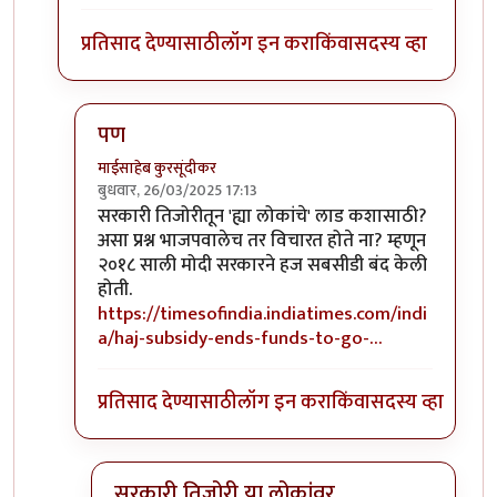
प्रतिसाद देण्यासाठी
लॉग इन करा
किंवा
सदस्य व्हा
पण
माईसाहेब कुरसूंदीकर
बुधवार, 26/03/2025 17:13
In reply to
हाजला जायला दिलेल्या सवलतीचा
by
श्रीगुरु
सरकारी तिजोरीतून 'ह्या लोकांचे' लाड कशासाठी?
असा प्रश्न भाजपवालेच तर विचारत होते ना? म्हणून
२०१८ साली मोदी सरकारने हज सबसीडी बंद केली
होती.
https://timesofindia.indiatimes.com/indi
a/haj-subsidy-ends-funds-to-go-…
प्रतिसाद देण्यासाठी
लॉग इन करा
किंवा
सदस्य व्हा
सरकारी तिजोरी या लोकांवर