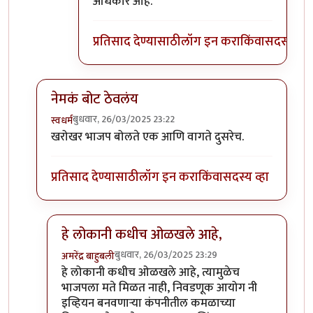
अधिकार आहे.
प्रतिसाद देण्यासाठी
लॉग इन करा
किंवा
सदस्य व्हा
नेमकं बोट ठेवलंय
बुधवार, 26/03/2025 23:22
स्वधर्म
In reply to
छान
by
माईसाहेब कुरसूंदीकर
खरोखर भाजप बोलते एक आणि वागते दुसरेच.
प्रतिसाद देण्यासाठी
लॉग इन करा
किंवा
सदस्य व्हा
हे लोकानी कधीच ओळखले आहे,
बुधवार, 26/03/2025 23:29
अमरेंद्र बाहुबली
In reply to
नेमकं बोट ठेवलंय
by
स्वधर्म
हे लोकानी कधीच ओळखले आहे, त्यामुळेच
भाजपला मते मिळत नाही, निवडणूक आयोग नी
इव्हियन बनवणाऱ्या कंपनीतील कमळाच्या