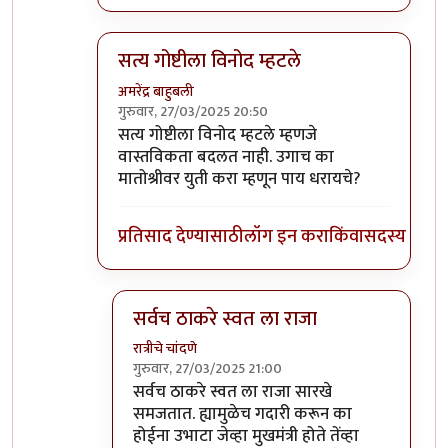
सत्य गोष्टीला विनोद म्हटले
अमरेंद्र बाहुबली
गुरुवार, 27/03/2025 20:50
In reply to
ज्या सेनेच्या जीवावर मोठे
by
सुबोध खरे
सत्य गोष्टीला विनोद म्हटले म्हणजे
वास्तविकता बदलत नाही. उगाच का
मातोश्रीवर युती करा म्हणून पाय धरायचे?
प्रतिसाद देण्यासाठी
लॉग इन करा
किंवा
सदस्य व्हा
सर्वच ठाकरे स्वत ला राजा
रात्रीचे चांदणे
गुरुवार, 27/03/2025 21:00
In reply to
सत्य गोष्टीला विनोद म्हटले
by
अमरेंद्र 
सर्वच ठाकरे स्वत ला राजा सारखे
समजतात. ह्यामुळेच गदारी करून का
होईना उभाटा जेव्हा मुखमंत्री होते तेंव्हा