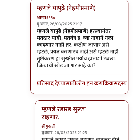
म्हणजे यापुढे (नेहमीप्रमाणे)
आग्या१९९०
बुधवार, 26/03/2025 21:17
In reply to
म्हणजे यापुढे (नेहमीप्रमाणे)
by
श्रीगुरुजी
म्हणजे यापुढे (नेहमीप्रमाणे) हरल्यानंतर
मतदार यादी, मतयंत्र इ. च्या नावाने गळा
काढणार नाही तर.
कठीण जाणार असे
म्हटले, प्रयत्न करणारच नाही असे म्हटले नाही.
तुष्टीकरण हा सुरक्षीत पर्याय हाताशी ठेवला.
जित्याची खोड जाणार आहे का?
प्रतिसाद देण्यासाठी
लॉग इन करा
किंवा
सदस्य व्हा
म्हणजे रडारड सुरूच
राहणार.
श्रीगुरुजी
बुधवार, 26/03/2025 21:25
In reply to
म्हणजे यापुढे (नेहमीप्रमाणे)
by
आग्या१