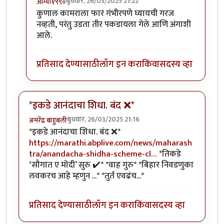
बुधवार, 26/03/2025 21:22
आग्या१९९०
In reply to
एकदा
by
माईसाहेब कुरसूंदीकर
कुणाल कामराला फार गंभीरपणे घ्यायची गरज
नव्हती, परंतु उडता तीर पकडायला गेले आणि अंगाशी
आले.
प्रतिसाद देण्यासाठी
लॉग इन करा
किंवा
सदस्य व्हा
*इकडे आनंदाचा शिधा. बंद ❌*
बुधवार, 26/03/2025 21:16
अमरेंद्र बाहुबली
*इकडे आनंदाचा शिधा. बंद ❌*
https://marathi.abplive.com/news/maharash
tra/anandacha-shidha-scheme-cl…
*तिकडे
‘सौगात ए मोदी’ सुरु ✔️* *वाह गुरु* *बिहार निवडणुका
लवकरच आहे म्हणुन ...* *तुर्त एवढंच...*
प्रतिसाद देण्यासाठी
लॉग इन करा
किंवा
सदस्य व्हा