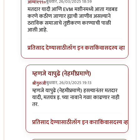
बुधवार, 26/03/2025 18:59
आग्या१९९०
In reply to
मुस्लीमान वाटलेल्या कीटचा
by
अमरेंद्र बाहुबली
मतदार यादी आणि EVM मशीनमध्ये आता गडबड
करणे कठीण जाणार ह्याची जाणीव असल्याने
ठराविक समाजाचे तुष्टीकरण करण्याची पाळी
आली आहे.
प्रतिसाद देण्यासाठी
लॉग इन करा
किंवा
सदस्य व्हा
म्हणजे यापुढे (नेहमीप्रमाणे)
बुधवार, 26/03/2025 19:13
श्रीगुरुजी
In reply to
मतदार यादी आणि EVM मशीनमध्ये
by
आग्य
म्हणजे यापुढे (नेहमीप्रमाणे) हरल्यानंतर मतदार
यादी, मतयंत्र इ. च्या नावाने गळा काढणार नाही
तर.
प्रतिसाद देण्यासाठी
लॉग इन करा
किंवा
सदस्य व्हा