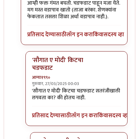
In reply to
'सौगात ए मोदी' किट घेऊन नाचा.
by
आग्या१९
आम्ही फक्त गंमत बघतो. चडफडाट पाहून मजा येते.
मग मस्त वडापाव खातो (ताजा बरंका. शेणक्यांना
फेकतात तसला शिळा अर्धा वडापाव नाही.).
प्रतिसाद देण्यासाठी
लॉग इन करा
किंवा
सदस्य व्हा
'सौगात ए मोदी' किटचा
चडफडाट
आग्या१९९०
गुरुवार, 27/03/2025 00:03
In reply to
आम्ही फक्त गंमत बघतो. चडफडाट
by
श्रीगुर
'सौगात ए मोदी' किटचा चडफडाट सतरंजीखाली
लपवता का? की होतच नाही.
प्रतिसाद देण्यासाठी
लॉग इन करा
किंवा
सदस्य व्हा