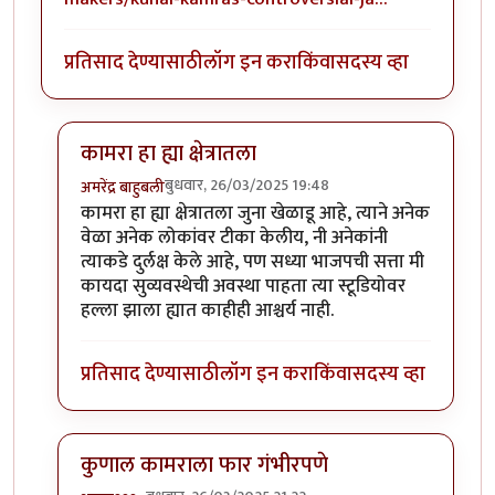
प्रतिसाद देण्यासाठी
लॉग इन करा
किंवा
सदस्य व्हा
कामरा हा ह्या क्षेत्रातला
बुधवार, 26/03/2025 19:48
अमरेंद्र बाहुबली
In reply to
एकदा
by
माईसाहेब कुरसूंदीकर
कामरा हा ह्या क्षेत्रातला जुना खेळाडू आहे, त्याने अनेक
वेळा अनेक लोकांवर टीका केलीय, नी अनेकांनी
त्याकडे दुर्लक्ष केले आहे, पण सध्या भाजपची सत्ता मी
कायदा सुव्यवस्थेची अवस्था पाहता त्या स्टूडियोवर
हल्ला झाला ह्यात काहीही आश्चर्य नाही.
प्रतिसाद देण्यासाठी
लॉग इन करा
किंवा
सदस्य व्हा
कुणाल कामराला फार गंभीरपणे