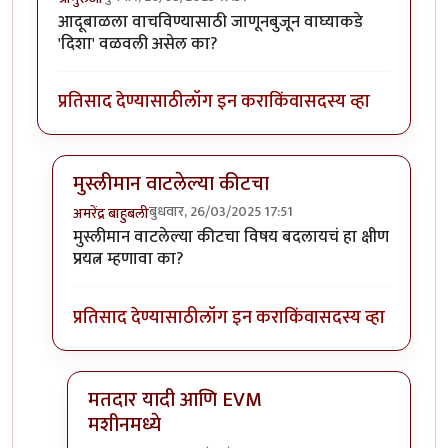
आदूबाळला वाचविण्यासाठी जाणूनबुजून वाघ्याकडे
'दिशा' वळवली असेल का?
प्रतिसाद देण्यासाठी
लॉग इन करा
किंवा
सदस्य व्हा
मुस्लीमान वाटलेल्या कीटचा
बुधवार, 26/03/2025 17:51
अमरेंद्र बाहुबली
In reply to
आदूबाळला वाचविण्यासाठी
by
श्रीगुरुजी
मुस्लीमान वाटलेल्या कीटचा विषय बदलायचं हा क्षीण
प्रयत्न म्हणावा का?
प्रतिसाद देण्यासाठी
लॉग इन करा
किंवा
सदस्य व्हा
मतदार यादी आणि EVM
मशीनमध्ये