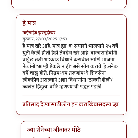
हे मात्र
माईसाहेब कुरसूंदीकर
गुरुवार, 27/03/2025 17:53
In reply to
जन्मापासून किंवा त्याआधीपासून
by
श्रीगुरुजी
हे मात्र खरे आहे. मात्र ह्या 'ब' संघाशी भाजपाने २५ वर्षे
युती केली होती हेही तेवढेच खरे आहे. बाळासाहेबांनी
वाट्टेल तशी भडकाउ विधाने करावीत आणि भाजपा
नेत्यांनी "आम्ही ऐकले नाही" असे सोंग करावे. हे अनेक
वर्षे चालु होते. निम्नमध्यम तरूणांमध्ये शिवसेना
लोकप्रिय असल्याने अशा विधानांना 'ठाकरी शैली/
ज्वलंत हिंदुत्व' वगैरे म्हणण्याची पद्धत पडली.
प्रतिसाद देण्यासाठी
लॉग इन करा
किंवा
सदस्य व्हा
ज्या सेनेच्या जीवावर मोठे