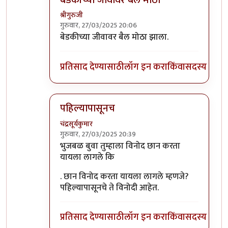
श्रीगुरुजी
गुरुवार, 27/03/2025 20:06
In reply to
ज्या सेनेच्या जीवावर मोठे
by
सुबोध खरे
बेडकीच्या जीवावर बैल मोठा झाला.
प्रतिसाद देण्यासाठी
लॉग इन करा
किंवा
सदस्य व्हा
पहिल्यापासूनच
चंद्रसूर्यकुमार
गुरुवार, 27/03/2025 20:39
In reply to
ज्या सेनेच्या जीवावर मोठे
by
सुबोध खरे
भुजबळ बुवा तुम्हाला विनोद छान करता
यायला लागले कि
. छान विनोद करता यायला लागले म्हणजे?
पहिल्यापासूनचे ते विनोदी आहेत.
प्रतिसाद देण्यासाठी
लॉग इन करा
किंवा
सदस्य व्हा