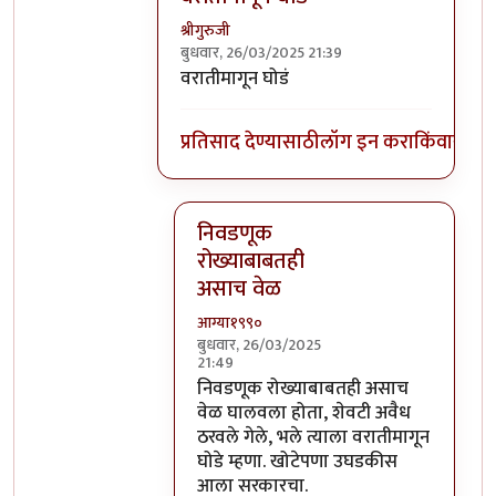
श्रीगुरुजी
बुधवार, 26/03/2025 21:39
In reply to
वाढीव मतदारांची यादी जाहीर
by
वरातीमागून घोडं
प्रतिसाद देण्यासाठी
लॉग इन करा
किंवा
सदस्य
निवडणूक
रोख्याबाबतही
असाच वेळ
आग्या१९९०
बुधवार, 26/03/2025
21:49
In reply to
वरातीमागून घोडं
by
श्रीगुरुजी
निवडणूक रोख्याबाबतही असाच
वेळ घालवला होता, शेवटी अवैध
ठरवले गेले, भले त्याला वरातीमागून
घोडे म्हणा. खोटेपणा उघडकीस
आला सरकारचा.