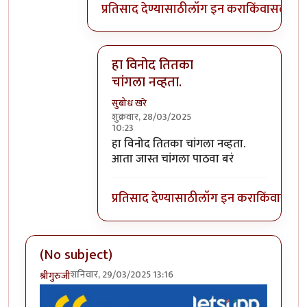
प्रतिसाद देण्यासाठी
लॉग इन करा
किंवा
सदस्य व्
हा विनोद तितका
चांगला नव्हता.
सुबोध खरे
शुक्रवार, 28/03/2025
10:23
In reply to
ठाकरे स्वतःला काहीही समजो, पण
हा विनोद तितका चांगला नव्हता.
आता जास्त चांगला पाठवा बरं
प्रतिसाद देण्यासाठी
लॉग इन करा
किंवा
सदस्य
(No subject)
शनिवार, 29/03/2025 13:16
श्रीगुरुजी