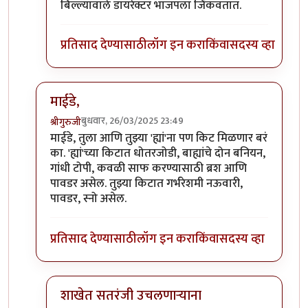
बिल्ल्यावाले डायरेक्टर भाजपला जिंकवतात.
प्रतिसाद देण्यासाठी
लॉग इन करा
किंवा
सदस्य व्हा
माईडे,
बुधवार, 26/03/2025 23:49
श्रीगुरुजी
In reply to
छान
by
माईसाहेब कुरसूंदीकर
माईडे, तुला आणि तुझ्या 'ह्यां'ना पण किट मिळणार बरं
का. 'ह्यां'च्या किटात धोतरजोडी, बाह्यांचे दोन बनियन,
गांधी टोपी, कवळी साफ करण्यासाठी ब्रश आणि
पावडर असेल. तुझ्या किटात गर्भरेशमी नऊवारी,
पावडर, स्नो असेल.
प्रतिसाद देण्यासाठी
लॉग इन करा
किंवा
सदस्य व्हा
शाखेत सतरंजी उचलणाऱ्याना