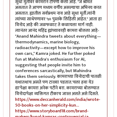
सुधा मुर्तींवर कामराने टीपणी केली आहे. "जे श्रीमंत
असतात ते आपण मध्यम वर्गीय असल्याचा अभिनय करत
असतात. ह्यातील सर्वप्रथम नाव आहे सूधा मूर्ती.त्यांनी
त्यांच्या साधेपणावर ५० पुस्तके लिहिली आहेत." आता हा
विनोद आहे की जळफळाट ते कळायला मार्ग नाही.
त्यानंतर आनंद महिंद्र ह्यांच्यावरही कामरा बोलला आहे-
"Anand Mahindra tweets about everything—
thermodynamics, marine biology,
radioactivity—except how to improve his
own cars," Kamra joked. He further poked
fun at Mahindra's enthusiasm for AI,
suggesting that people invite him to
conferences sarcastically, but Mahindra
takes them seriously. कामराच्या विनोदाची पातळी
यथातथाच असते पण टाळ्या पडतात.'चला हवा येउ
द्या'पेक्षा कामरा अनेक पटीने बरा. कामराच्या बोलण्यात
विनोदापेक्षा व्यक्तिगत टीकाच जास्त असते असे दिसते.
https://www.deccanherald.com/india/wrote-
50-books-on-her-simplicity-kun…
https://www.storyboard18.com/brand-
makers/kunal-kamras-controversial-ja…