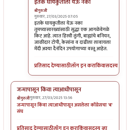
इतके घायकुतीला येऊ नका
श्रीगुरुजी
गुरुवार, 27/03/2025 07:05
In reply to
'सौगात ए मोदी' किटचा चडफडाट
by
आग्
इतके घायकुतीला येऊ नका
तुमच्यासारख्यांसाठी सुद्धा एक आगळेवेगळे
किट आहे. त्यात हिरवी लुंगी, बाह्यांचे बनियन,
जाळीदार टोपी, केसांना व दाढीला लावायला
मेंदी अश्या दैनंदिन उपयोगाच्या वस्तू आहेत.
प्रतिसाद देण्यासाठी
लॉग इन करा
किंवा
सदस्य व्हा
जन्मापासून किंवा त्याआधीपासून
गुरुवार, 27/03/2025 13:56
श्रीगुरुजी
जन्मापासून किंवा त्याआधीपासून असलेला कॉंग्रेसचा 'ब'
संघ
प्रतिसाद देण्यासाठी
लॉग इन करा
किंवा
सदस्य व्हा