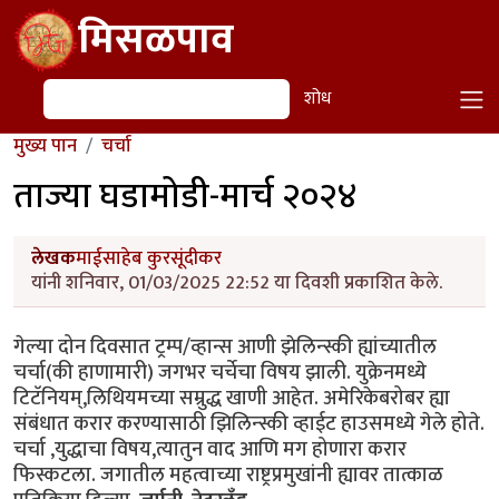
Skip to main content
मिसळपाव
शोध
शोध
मुख्य पान
चर्चा
ताज्या घडामोडी-मार्च २०२४
लेखक
माईसाहेब कुरसूंदीकर
यांनी शनिवार, 01/03/2025 22:52 या दिवशी प्रकाशित केले.
गेल्या दोन दिवसात ट्रम्प/व्हान्स आणी झेलिन्स्की ह्यांच्यातील
चर्चा(की हाणामारी) जगभर चर्चेचा विषय झाली. युक्रेनमध्ये
टिटॅनियम्,लिथियमच्या सम्रुद्ध खाणी आहेत. अमेरिकेबरोबर ह्या
संबंधात करार करण्यासाठी झिलिन्स्की व्हाईट हाउसमध्ये गेले होते.
चर्चा ,युद्धाचा विषय,त्यातुन वाद आणि मग होणारा करार
फिस्कटला. जगातील महत्वाच्या राष्ट्रप्रमुखांनी ह्यावर तात्काळ