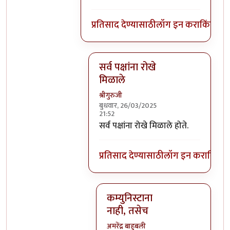
प्रतिसाद देण्यासाठी
लॉग इन करा
किंवा
सदस
सर्व पक्षांना रोखे
मिळाले
श्रीगुरुजी
बुधवार, 26/03/2025
21:52
In reply to
निवडणूक रोख्याबाबतही अस
सर्व पक्षांना रोखे मिळाले होते.
प्रतिसाद देण्यासाठी
लॉग इन करा
किंवा
स
कम्युनिस्टाना
नाही, तसेच
अमरेंद्र बाहुबली