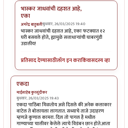
भास्कर जाधवांची दहशत आहे,
एका
बुधवार, 26/03/2025 19:40
अमरेंद्र बाहुबली
In reply to
विधावसभेचा उपाध्यक्ष निवडला,
by
श्रीगुरुजी
भास्कर जाधवांची दहशत आहे, एका फटक्यात १२
घरी बसवले होते, ह्यामुळे सत्ताधाऱ्यांची घाबरगुंडी
उडालीय!
प्रतिसाद देण्यासाठी
लॉग इन करा
किंवा
सदस्य व्हा
एकदा
माईसाहेब कुरसूंदीकर
बुधवार, 26/03/2025 19:43
एकदा पाठिंबा मिळतोय असे दिसले की अनेक कलाकार
वाटेल ते बोलायला लागतात. सध्याचे ताजे उदाहरण
म्हणजे कुणाल कामरा. दिल तो पागल है मधील
गाण्याच्या चालीवर केलेले त्याचे विडंबन छान होते.आता