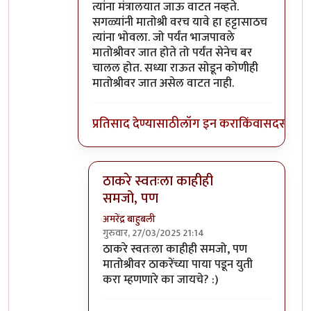
त्यांना मंत्रालयात जाऊ वाटत नव्हते.
सगळ्यांनी मातोश्री वरच यावे हा हट्टासाठच
त्यांना भोवला. जो पर्यंत भाजपावले
मातोश्रीवर जात होते तो पर्यंत सेनेच बर
चालल होत. सध्या राऊत सोडून कोणीही
मातोश्रीवर जात असेल वाटत नाही.
प्रतिसाद देण्यासाठी
लॉग इन करा
किंवा
सदस्य व्हा
ठाकरे स्वतःला काहीही
समजो, पण
अमरेंद्र बाहुबली
गुरुवार, 27/03/2025 21:14
In reply to
सर्वच ठाकरे स्वत ला राजा
by
रात्रीच
ठाकरे स्वतःला काहीही समजो, पण
मातोश्रीवर ठाकरेंच्या पाया पडून युती
करा म्हणणारे का जायचे? :)