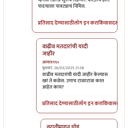
म्हणजे रडारड सुरूच राहणार. वाटल़च होतं.
पादऱ्याला पावट्याचं निमित्त.
प्रतिसाद देण्यासाठी
लॉग इन करा
किंवा
सदस्य व्हा
वाढीव मतदारांची यादी
जाहीर
आग्या१९९०
बुधवार, 26/03/2025 21:38
In reply to
म्हणजे रडारड सुरूच राहणार.
by
श्रीग
वाढीव मतदारांची यादी जाहीर केल्यास
खरं ते कळेल. उगाच टाळाटाळ करत
आहेत काय?
प्रतिसाद देण्यासाठी
लॉग इन करा
किंवा
सदस्य व्
वरातीमागून घोडं