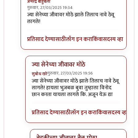
अमरेंद्र बाहुबली
गुरुवार, 27/03/2025 19:34
In reply to
हे मात्र
by
माईसाहेब कुरसूंदीकर
ज्या सेनेच्या जीवावर मोठे झाले तिलाच नावे ठेवू
लागले!
प्रतिसाद देण्यासाठी
लॉग इन करा
किंवा
सदस्य व्हा
ज्या सेनेच्या जीवावर मोठे
गुरुवार, 27/03/2025 19:56
सुबोध खरे
In reply to
ज्या सेनेच्या जीवावर मोठे
by
अमरेंद्र बाहुबली
ज्या सेनेच्या जीवावर मोठे झाले तिलाच नावे ठेवू
लागले! हायला भुजबळ बुवा तुम्हाला विनोद
छान करता यायला लागले कि. अजून येऊ द्या
प्रतिसाद देण्यासाठी
लॉग इन करा
किंवा
सदस्य व्हा
बेडकीच्या जीवावर बैल मोठा