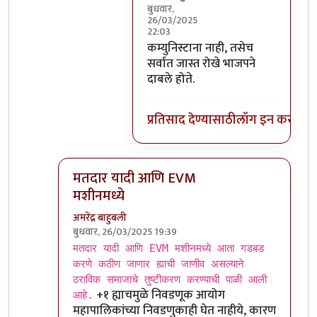
बुधवार,
26/03/2025
22:03
In reply to
सर्व पक्षांना रोखे मिळाले
b
कम्युनिस्टाना नाही, तसेच
सर्वात जास्त रोखे भाजपने
दाबले होते.
प्रतिसाद देण्यासाठी
लॉग इन करा
किंव
मतदार यादी आणि EVM
मशीनमध्ये
अमरेंद्र बाहुबली
बुधवार, 26/03/2025 19:39
In reply to
मतदार यादी आणि EVM मशीनमध्ये
by
आग्य
मतदार यादी आणि EVM मशीनमध्ये आता गडबड
करणे कठीण जाणार ह्याची जाणीव असल्याने
ठराविक समाजाचे तुष्टीकरण करण्याची पाळी आली
+१ ह्याचमुळे निवडणूक आयोग
आहे.
महापालिकांच्या निवडणुकाही घेत नाहीये, कारण