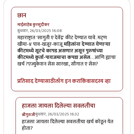
छान
माईसाहेब कुरसूंदीकर
बुधवार, 26/03/2025 16:08
महाराष्ट्रात 'सागुती ए देवेंद्र' कीट देण्यात यावे. मट्ण
खीमा-४ पाव-खजूर-काजू
महिलांना देण्यात येणाऱ्या
कीटमध्ये सूटचे कापड असणार असून पुरुषांच्या
कीटमध्ये कुर्ता-पायजमाचा कपडा असेल
. . आणि ह्याचा
खर्च ?एज्युकेशन सेस सारखा, सौगात ए सेस?
प्रतिसाद देण्यासाठी
लॉग इन करा
किंवा
सदस्य व्हा
हाजला जायला दिलेल्या सवलतीचा
बुधवार, 26/03/2025 16:32
श्रीगुरुजी
In reply to
छान
by
माईसाहेब कुरसूंदीकर
हाजला जायला दिलेल्या सवलतीचा खर्च कोठून येत
होता?