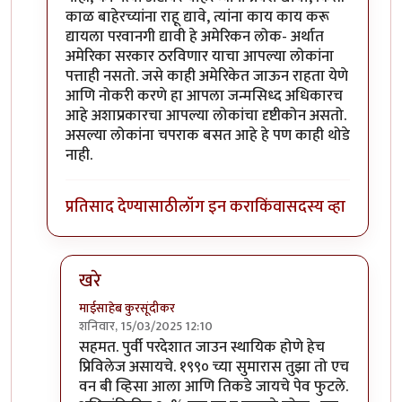
काळ बाहेरच्यांना राहू द्यावे, त्यांना काय काय करू
द्यायला परवानगी द्यावी हे अमेरिकन लोक- अर्थात
अमेरिका सरकार ठरविणार याचा आपल्या लोकांना
पत्ताही नसतो. जसे काही अमेरिकेत जाऊन राहता येणे
आणि नोकरी करणे हा आपला जन्मसिध्द अधिकारच
आहे अशाप्रकारचा आपल्या लोकांचा दृष्टीकोन असतो.
असल्या लोकांना चपराक बसत आहे हे पण काही थोडे
नाही.
प्रतिसाद देण्यासाठी
लॉग इन करा
किंवा
सदस्य व्हा
खरे
माईसाहेब कुरसूंदीकर
शनिवार, 15/03/2025 12:10
In reply to
+१
by
चंद्रसूर्यकुमार
सहमत. पुर्वी परदेशात जाउन स्थायिक होणे हेच
प्रिविलेज असायचे. १९९० च्या सुमारास तुझा तो एच
वन बी व्हिसा आला आणि तिकडे जायचे पेव फुटले.