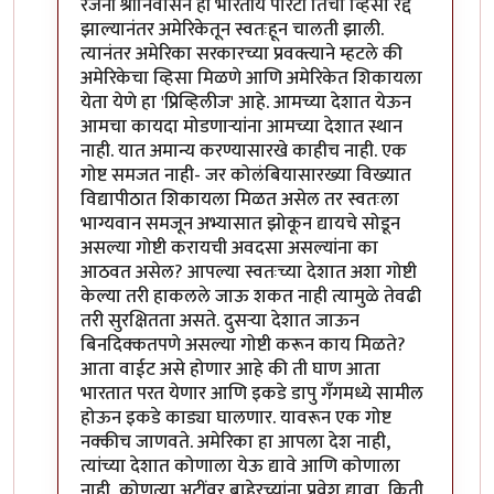
In reply to
भारतीय विद्ध्यार्थी बहुदा
by
सुक्या
रंजनी श्रीनिवासन ही भारतीय पोरटी तिचा व्हिसा रद्द
झाल्यानंतर अमेरिकेतून स्वतःहून चालती झाली.
त्यानंतर अमेरिका सरकारच्या प्रवक्त्याने म्हटले की
अमेरिकेचा व्हिसा मिळणे आणि अमेरिकेत शिकायला
येता येणे हा 'प्रिव्हिलीज' आहे. आमच्या देशात येऊन
आमचा कायदा मोडणार्‍यांना आमच्या देशात स्थान
नाही. यात अमान्य करण्यासारखे काहीच नाही. एक
गोष्ट समजत नाही- जर कोलंबियासारख्या विख्यात
विद्यापीठात शिकायला मिळत असेल तर स्वतःला
भाग्यवान समजून अभ्यासात झोकून द्यायचे सोडून
असल्या गोष्टी करायची अवदसा असल्यांना का
आठवत असेल? आपल्या स्वतःच्या देशात अशा गोष्टी
केल्या तरी हाकलले जाऊ शकत नाही त्यामुळे तेवढी
तरी सुरक्षितता असते. दुसर्‍या देशात जाऊन
बिनदिक्कतपणे असल्या गोष्टी करून काय मिळते?
आता वाईट असे होणार आहे की ती घाण आता
भारतात परत येणार आणि इकडे डापु गँगमध्ये सामील
होऊन इकडे काड्या घालणार. यावरून एक गोष्ट
नक्कीच जाणवते. अमेरिका हा आपला देश नाही,
त्यांच्या देशात कोणाला येऊ द्यावे आणि कोणाला
नाही, कोणत्या अटींवर बाहेरच्यांना प्रवेश द्यावा, किती