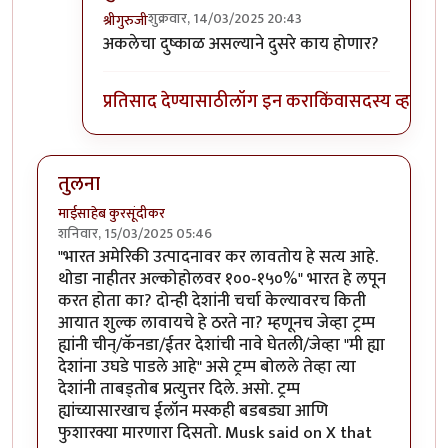
शुक्रवार, 14/03/2025 20:43
श्रीगुरुजी
In reply to
गुलामांकडे उत्तर नसलं की
by
रात्रीचे चांदणे
अकलेचा दुष्काळ असल्याने दुसरे काय होणार?
प्रतिसाद देण्यासाठी
लॉग इन करा
किंवा
सदस्य व्हा
तुलना
माईसाहेब कुरसूंदीकर
शनिवार, 15/03/2025 05:46
"भारत अमेरिकी उत्पादनावर कर लावतोय हे सत्य आहे.
थोडा नाहीतर अल्कोहोलवर १००-१५०%" भारत हे लपून
करत होता का? दोन्ही देशांनी चर्चा केल्यावरच किती
आयात शुल्क लावायचे हे ठरते ना? म्हणूनच जेव्हा ट्रम्प
ह्यांनी चीन्/कॅनडा/ईतर देशांची नावे घेतली/जेव्हा "मी ह्या
देशांना उघडे पाडले आहे" असे ट्रम्प बोलले तेव्हा त्या
देशांनी ताबड्तोब प्रत्युत्तर दिले. असो. ट्रम्प
ह्यांच्यासारखाच ईलॉन मस्कही बडबड्या आणि
फुशारक्या मारणारा दिसतो. Musk said on X that