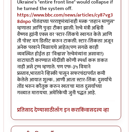
Ukraine's "entire front line" would collapse if
he turned the system off.
https://www.bbc.com/news/articles/cy87vg3
8dnpo
पोलंडच्या परराष्ट्रमंत्र्यांनाही मस्क "लहान माणुस"
म्हणाला आणि पुन्हा टीका झाली. रेल्वे मंत्री अश्विनी
वैष्णव ह्यांनी एक्स वर 'स्टार-लिंकचे स्वागत केले आणि
ती पोस्ट मग डिलीट करुन टाकली. स्टार-लिंकला अजून
अनेक परवाने मिळायचे आहेत(पण सगळे काही
व्यवस्थित होईल हा 'विश्वास' रेल्वेमंत्र्यांना असावा!)
वाटाघाटी करण्यात मोदींशी कोणी स्पर्धा करू शकत
नाही असे ट्रम्प म्हणाले. पण एफ-३५ विमाने
प्रस्ताव,भारताने व्हिस्की पासुन सफरचंदापर्यंत कमी
केलेले आयात शुल्क.. आणी आता स्टार-लिंक. दुसर्याचे
तोंड भरुन कौतुक करुन स्वतःचा माल दुसर्याच्या
गळ्यात मारायचा. अमेरिकेची जुनी पद्धत आहे.
प्रतिसाद देण्यासाठी
लॉग इन करा
किंवा
सदस्य व्हा