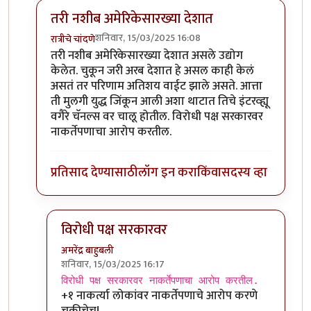
तरी नशीब अमेरिकेसारख्या देशात
शनिवार, 15/03/2025 16:08
रात्रीचे चांदणे
In reply to
भारतीय विद्ध्यार्थी बहुदा
by
सुक्या
तरी नशीब अमेरिकेसारख्या देशात असले उद्योग
केलेत. चुकून जरी अरब देशात हे असल काही केलं
असतं तर परिणाम अतिशय वाईट झाले असते. आत्ता
ती मुलगी युद्ध जिंकून आली अशा थाटात तिचे इंटरव्ह्यू
वगैरे चॅनल्स वर चालू होतील. विरोधी पक्ष सरकारवर
नाकर्तेपणाचा आरोप करतील.
प्रतिसाद देण्यासाठी
लॉग इन करा
किंवा
सदस्य व्हा
विरोधी पक्ष सरकारवर
अमरेंद्र बाहुबली
शनिवार, 15/03/2025 16:17
In reply to
तरी नशीब अमेरिकेसारख्या देशात
by
रात्रीचे चा
विरोधी पक्ष सरकारवर नाकर्तेपणाचा आरोप करतील.
+१ नाकर्त्या लोकांवर नाकर्तेपणाचे आरोप करणे