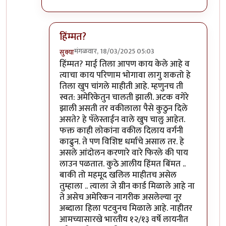
हिंम्मत?
मंगळवार, 18/03/2025 05:03
सुक्या
In reply to
ज्या
by
माईसाहेब कुरसूंदीकर
हिंम्मत? माई तिला आपण काय केले आहे व
त्याचा काय परिणाम भोगावा लागु शकतो हे
तिला खुप चांगले माहीती आहे. म्हणुनच ती
स्वत: अमेरिकेतुन चालती झाली. अटक वगेरे
झाली असती तर वकीलाला पैसे कुठुन दिले
असते? हे पॅलेस्ताईन वाले खुप चालु आहेत.
फक्त काही लोकांना वकील दिलाय वर्गनी
काढुन. ते पण विशिष्ट धर्माचे असाल तर. हे
असले आंदोलन करणारे वारे फिरले की पाय
लाउन पळतात. कुठे आलीय हिंमत बिंमत ..
बाकी तो महमूद खलिल माहीतच असेल
तुम्हाला .. त्याला जे ग्रीन कार्ड मिळाले आहे ना
ते असेच अमेरिकन नागरीक असलेल्या नूर
अब्दाला हिला पटवुनच मिळाले आहे. नाहीतर
आमच्यासारखे भारतीय १२/१३ वर्षे लायनीत