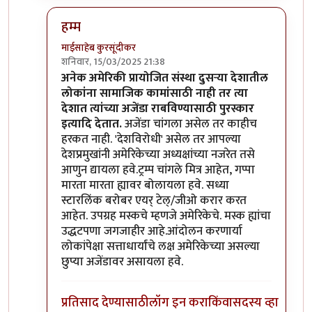
हम्म
माईसाहेब कुरसूंदीकर
शनिवार, 15/03/2025 21:38
In reply to
1990 चे दशक. माझ्या ओळखीचा एक
by
विव
अनेक अमेरिकी प्रायोजित संस्था दुसर्‍या देशातील
लोकांना सामाजिक कामांसाठी नाही तर त्या
देशात त्यांच्या अजेंडा राबविण्यासाठी पुरस्कार
इत्यादि देतात.
अजेंडा चांगला असेल तर काहीच
हरकत नाही. 'देशविरोधी' असेल तर आपल्या
देशप्रमुखांनी अमेरिकेच्या अध्यक्षांच्या नजरेत तसे
आणुन द्यायला हवे.ट्रम्प चांगले मित्र आहेत, गप्पा
मारता मारता ह्यावर बोलायला हवे. सध्या
स्टारलिंक बरोबर एयर् टेल्/जीओ करार करत
आहेत. उपग्रह मस्कचे म्हणजे अमेरिकेचे. मस्क ह्यांचा
उद्धटपणा जगजाहीर आहे.आंदोलन करणार्या
लोकांपेक्षा सत्ताधार्यांचे लक्ष अमेरिकेच्या असल्या
छुप्या अजेंडावर असायला हवे.
प्रतिसाद देण्यासाठी
लॉग इन करा
किंवा
सदस्य व्हा