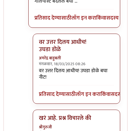
गोलपोस्ट बदलेल बघा ...
प्रतिसाद देण्यासाठी
लॉग इन करा
किंवा
सदस्य व्हा
वर उत्तर दिलय आधीच!
उघडा डोळे
अमरेंद्र बाहुबली
मंगळवार, 18/03/2025 08:26
In reply to
ह्या प्रश्नांची उत्तरे कधीही
by
सुक्या
वर उत्तर दिलय आधीच! उघडा डोळे बघा
नीट!
प्रतिसाद देण्यासाठी
लॉग इन करा
किंवा
सदस्य व्हा
खरं आहे. प्रश्न विचारले की
श्रीगुरुजी