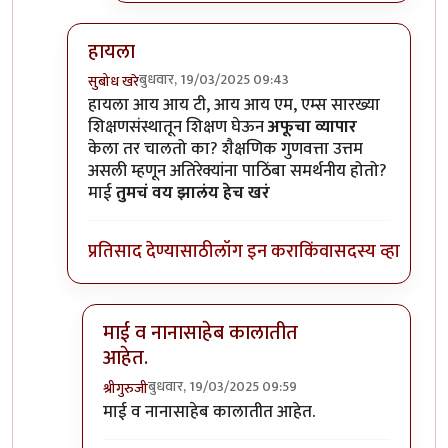
हायला
बुधवार, 19/03/2025 09:43
सुबोध खरे
In reply to
दे दणादण
by
माईसाहेब कुरसूंदीकर
हायला आय आय टी, आय आय एम, एम्स सारख्या
शिक्षणसंस्थातून शिक्षण घेऊन
अफूचा व्यापार
केला तर चालतो का? शैक्षणिक गुणवत्ता उत्तम
असली म्हणून अतिरेक्यांना पाठिंबा समर्थनीय होतो?
माई
तुमचं वय झालंय हेच खरं
प्रतिसाद देण्यासाठी
लॉग इन करा
किंवा
सदस्य व्हा
माई व नानासाहेब कालातीत
आहेत.
बुधवार, 19/03/2025 09:59
श्रीगुरुजी
In reply to
हायला
by
सुबोध खरे
माई व नानासाहेब कालातीत आहेत.