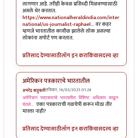
लागणार आहे. तरीही केवळ प्रसिध्दी मिळवण्यासाठी
असले थेर करतात.
https://www.nationalheraldindia.com/inter
national/us-journalist-raphael…
वर कहर
म्हणजे भारतातील कावीळ झालेले लोक असल्या
लोकांना सपोर्ट पण करतात.
प्रतिसाद देण्यासाठी
लॉग इन करा
किंवा
सदस्य व्हा
अमेरिकन पत्रकाराचे भारतातील
रविवार, 16/03/2025 01:24
अमरेंद्र बाहुबली
In reply to
अमेरिकन पत्रकाराचे भारतातील
by
श्रीगुरुजी
अमेरिकन पत्रकाराचे भारतातील विशिष्ट अधिकार काढून
एका पत्रकाराची गळचेपी करून मोठा तीर
घेतले.
मारला नाही?
प्रतिसाद देण्यासाठी
लॉग इन करा
किंवा
सदस्य व्हा