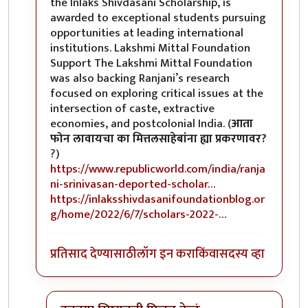
the Inlaks Shivdasani Scholarship, is
awarded to exceptional students pursuing
opportunities at leading international
institutions. Lakshmi Mittal Foundation
Support The Lakshmi Mittal Foundation
was also backing Ranjani’s research
focused on exploring critical issues at the
intersection of caste, extractive
economies, and postcolonial India. (
आता
फोन लावायचा का मित्तलसाहेबांना ह्या प्रकरणावर?
?)
https://www.republicworld.com/india/ranja
ni-srinivasan-deported-scholar…
https://inlaksshivdasanifoundationblog.or
g/home/2022/6/7/scholars-2022-…
प्रतिसाद देण्यासाठी
लॉग इन करा
किंवा
सदस्य व्हा