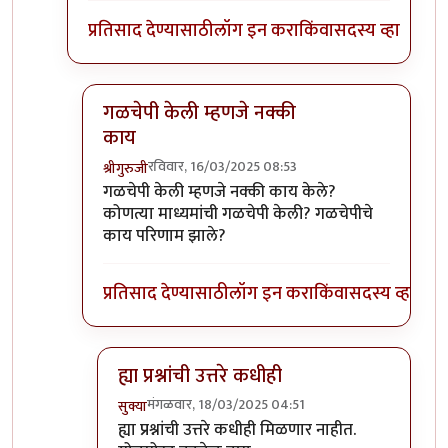
प्रतिसाद देण्यासाठी
लॉग इन करा
किंवा
सदस्य व्हा
गळचेपी केली म्हणजे नक्की
काय
रविवार, 16/03/2025 08:53
श्रीगुरुजी
In reply to
एका पत्रकाराची गळचेपी करून
by
आग्या१९
गळचेपी केली म्हणजे नक्की काय केले?
कोणत्या माध्यमांची गळचेपी केली? गळचेपीचे
काय परिणाम झाले?
प्रतिसाद देण्यासाठी
लॉग इन करा
किंवा
सदस्य व्हा
ह्या प्रश्नांची उत्तरे कधीही
मंगळवार, 18/03/2025 04:51
सुक्या
In reply to
गळचेपी केली म्हणजे नक्की काय
by
श्रीगु
ह्या प्रश्नांची उत्तरे कधीही मिळणार नाहीत.