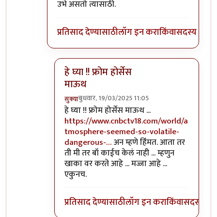
उभे असतो त्यासाठी.
प्रतिसाद देण्यासाठी
लॉग इन करा
किंवा
सदस्य व्हा
हे घ्या !! फ्रोम होर्सेस
माऊथ
बुधवार, 19/03/2025 11:05
सुक्या
In reply to
हिंम्मत?
by
सुक्या
हे घ्या !! फ्रोम होर्सेस माऊथ ...
https://www.cnbctv18.com/world/a
tmosphere-seemed-so-volatile-
dangerous-…
अन म्हणे हिंंमत. आता तर
ती मी तर बॉ काईच केलं नाही ... म्हणुन
खाका वर करते आहे ... मज्जा आहे ...
एकुनच.
प्रतिसाद देण्यासाठी
लॉग इन करा
किंवा
सदस्य व्हा