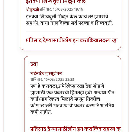
इतक्या शिष्यवृत्ती मिळून केलं
शनिवार, 15/03/2025 19:16
श्रीगुरुजी
In reply to
दे दणादण
by
माईसाहेब कुरसूंदीकर
इतक्या शिष्यवृत्ती मिळून केलं काय तर हमासचे
समर्थन. वाया घालविल्या सर्व पदव्या व शिष्यवृत्ती.
प्रतिसाद देण्यासाठी
लॉग इन करा
किंवा
सदस्य व्हा
ज्या
माईसाहेब कुरसूंदीकर
शनिवार, 15/03/2025 22:23
In reply to
इतक्या शिष्यवृत्ती मिळून केलं
by
श्रीगुरुजी
पण हे करायला,अमेरिकेसारखा देश सोडणे
ह्यासाठी एक प्रकारची हिंमतही हवी. अन्यथा ग्रीन
कार्ड/नागरिकत्व मिळावे म्हणून तिकडेच
कोणालातरी 'पटवण्याचे' प्रकार करणारे भारतिय
कमी नाहीत.
प्रतिसाद देण्यासाठी
लॉग इन करा
किंवा
सदस्य व्हा