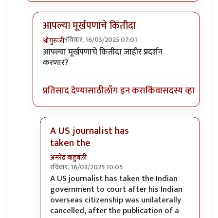
आपल्या मूर्खपणाचे कितीदा
रविवार, 16/03/2025 07:01
श्रीगुरुजी
In reply to
अमेरिकन पत्रकाराचे भारतातील
by
अमरेंद्र बाह
आपल्या मूर्खपणाचे कितीदा जाहीर प्रदर्शन
करणार?
प्रतिसाद देण्यासाठी
लॉग इन करा
किंवा
सदस्य व्हा
A US journalist has
taken the
अमरेंद्र बाहुबली
रविवार, 16/03/2025 10:05
In reply to
आपल्या मूर्खपणाचे कितीदा
by
श्रीगुरुजी
A US journalist has taken the Indian
government to court after his Indian
overseas citizenship was unilaterally
cancelled, after the publication of a