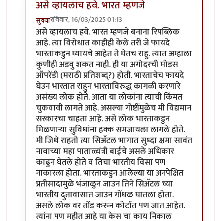
असे व्हायलाच हवे. भारत म्हणजे
रविवार, 16/03/2025 01:13
सुक्या
In reply to
अमेरिकन पत्रकाराचे भारतातील
by
श्रीगुरुजी
असे व्हायलाच हवे. भारत म्हणजे बनाना रिपब्लिक
आहे. त्या विरोधात काहीही केले तरी जे फायदे
भारताकडुन घ्यायचे आहेत ते घेतच राहु. त्यात अम्हाला
कुणीही अडवु शकत नाही. ही या अगोदरची मोडस
ऑपरेंडी (मराठी प्रतिशब्द्?) होती. भारताचेच फायदे
घेउन भारतात राहुन भारताविरुद्ध कागळी करणारे
असंख्य लोक होते. आता या लोकांना त्याची किंमत
चुकवावी लागते आहे. असल्या गोष्टींमुळेच मी विद्यमान
सरकारचा चाहता आहे. असे लोक भारताकडुन
मिळणार्‍या सुविधांना हक्क समजायला लागले होते.
मी जिथे राहतो त्या सिअ‍ॅटल भागात सुध्दा क्षमा सावंत
नावाच्या महा पाताळ्यंत्री बाईचे असले अधिकार
काढुन घेतले होते व तिचा भारतीय विसा पण
नाकारला होता. भारताकडुन आलेल्या या अनपेक्षित
प्रतीसादामुळे भंजाळुन जाउन तिने सिअ‍ॅटल च्या
भारतीय दुतावासात जाउन गोंधळ घातला होता.
असले लोक वर तोंड करुन कोर्टात पण जात आहेत.
त्यांना पण महीत आहे या केस चा काय निकाल