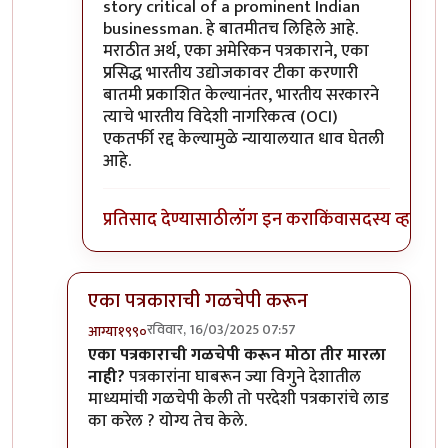
story critical of a prominent Indian
businessman. हे बातमीतच लिहिले आहे.
मराठीत अर्थ, एका अमेरिकन पत्रकाराने, एका
प्रसिद्ध भारतीय उद्योजकावर टीका करणारी
बातमी प्रकाशित केल्यानंतर, भारतीय सरकारने
त्याचे भारतीय विदेशी नागरिकत्व (OCI)
एकतर्फी रद्द केल्यामुळे न्यायालयात धाव घेतली
आहे.
प्रतिसाद देण्यासाठी
लॉग इन करा
किंवा
सदस्य व्हा
एका पत्रकाराची गळचेपी करून
रविवार, 16/03/2025 07:57
आग्या१९९०
In reply to
अमेरिकन पत्रकाराचे भारतातील
by
अमरेंद्र बाह
एका पत्रकाराची गळचेपी करून मोठा तीर मारला
नाही?
पत्रकारांना घाबरून ज्या विगुने देशातील
माध्यमांची गळचेपी केली तो परदेशी पत्रकारांचे लाड
का करेल ? योग्य तेच केले.