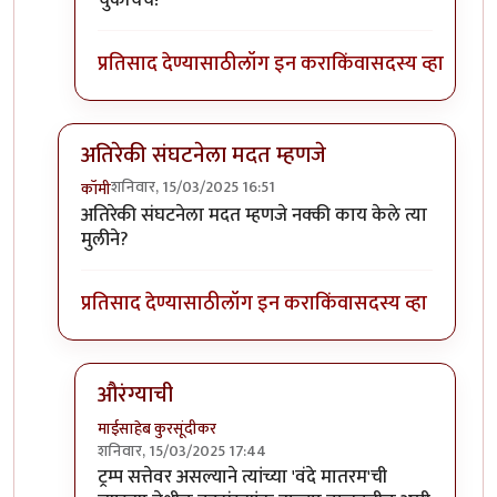
चुकीचेच!
प्रतिसाद देण्यासाठी
लॉग इन करा
किंवा
सदस्य व्हा
अतिरेकी संघटनेला मदत म्हणजे
शनिवार, 15/03/2025 16:51
कॉमी
In reply to
भारतीय विद्ध्यार्थी बहुदा
by
सुक्या
अतिरेकी संघटनेला मदत म्हणजे नक्की काय केले त्या
मुलीने?
प्रतिसाद देण्यासाठी
लॉग इन करा
किंवा
सदस्य व्हा
औरंग्याची
माईसाहेब कुरसूंदीकर
शनिवार, 15/03/2025 17:44
In reply to
अतिरेकी संघटनेला मदत म्हणजे
by
कॉमी
ट्रम्प सत्तेवर असल्याने त्यांच्या 'वंदे मातरम'ची