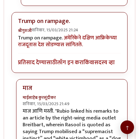
Trump on rampage.
शनिवार, 15/03/2025 21:24
श्रीगुरुजी
Trump on rampage.
अमेरिकेने दक्षिण आफ्रिकेच्या
राजदूतास देश सोडण्यास सांगितले.
प्रतिसाद देण्यासाठी
लॉग इन करा
किंवा
सदस्य व्हा
माज
माईसाहेब कुरसूंदीकर
शनिवार, 15/03/2025 21:49
In reply to
Trump on rampage.
by
श्रीगुरुजी
माज आणि मस्ती. "Rubio linked his remarks to
an article by the right-wing media outlet
Breitbart, wherein Rasool is quoted as
↑
saying Trump mobilised a “supremacist
instinct” and “white victimhood” as a “dog