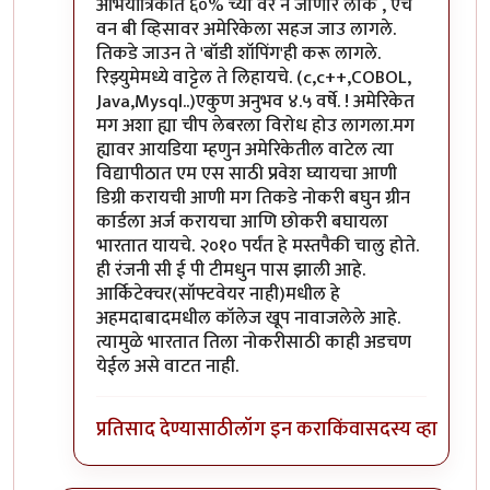
अभियांत्रिकीत ६०% च्या वर न जाणारे लोक , एच
वन बी व्हिसावर अमेरिकेला सहज जाउ लागले.
तिकडे जाउन ते 'बॉडी शॉपिंग'ही करू लागले.
रिझ्युमेमध्ये वाट्टेल ते लिहायचे. (c,c++,COBOL,
Java,Mysql..)एकुण अनुभव ४.५ वर्षे. ! अमेरिकेत
मग अशा ह्या चीप लेबरला विरोध होउ लागला.मग
ह्यावर आयडिया म्हणुन अमेरिकेतील वाटेल त्या
विद्यापीठात एम एस साठी प्रवेश घ्यायचा आणी
डिग्री करायची आणी मग तिकडे नोकरी बघुन ग्रीन
कार्डला अर्ज करायचा आणि छोकरी बघायला
भारतात यायचे. २०१० पर्यंत हे मस्तपैकी चालु होते.
ही रंजनी सी ई पी टीमधुन पास झाली आहे.
आर्किटेक्चर(सॉफ्टवेयर नाही)मधील हे
अहमदाबादमधील कॉलेज खूप नावाजलेले आहे.
त्यामुळे भारतात तिला नोकरीसाठी काही अडचण
येईल असे वाटत नाही.
प्रतिसाद देण्यासाठी
लॉग इन करा
किंवा
सदस्य व्हा