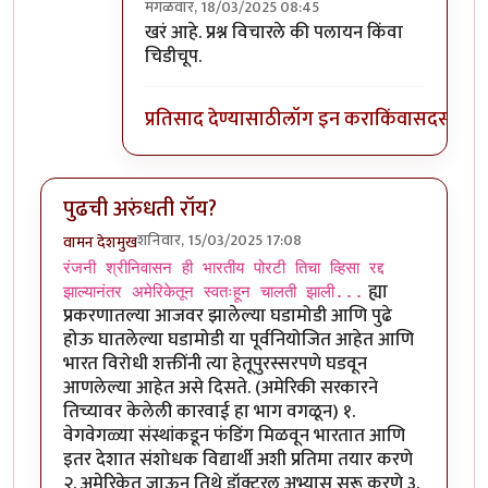
मंगळवार, 18/03/2025 08:45
In reply to
ह्या प्रश्नांची उत्तरे कधीही
by
सुक्या
खरं आहे. प्रश्न विचारले की पलायन किंवा
चिडीचूप.
प्रतिसाद देण्यासाठी
लॉग इन करा
किंवा
सदस्य व्हा
पुढची अरुंधती रॉय?
शनिवार, 15/03/2025 17:08
वामन देशमुख
रंजनी श्रीनिवासन ही भारतीय पोरटी तिचा व्हिसा रद्द
ह्या
झाल्यानंतर अमेरिकेतून स्वतःहून चालती झाली...
प्रकरणातल्या आजवर झालेल्या घडामोडी आणि पुढे
होऊ घातलेल्या घडामोडी या पूर्वनियोजित आहेत आणि
भारत विरोधी शक्तींनी त्या हेतूपुरस्सरपणे घडवून
आणलेल्या आहेत असे दिसते.‌ (अमेरिकी सरकारने
तिच्यावर केलेली कारवाई हा भाग वगळून) १.
वेगवेगळ्या संस्थांकडून फंडिंग मिळवून भारतात आणि
इतर देशात संशोधक विद्यार्थी अशी प्रतिमा तयार करणे
२. अमेरिकेत जाऊन तिथे डॉक्टरल अभ्यास सुरू करणे ३.