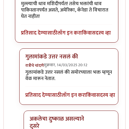
In reply to
भारत अमेरिकी उत्पादनावर कर
by
रात्रीचे चांदणे
मुल्ल्याची धाव मशिदीपर्यंत! तसेच भक्तांची धाव
पाकिस्तानपर्यंत असते, अमेरिका, कॅनेडा ते विचारात
घेत नाहीत!
प्रतिसाद देण्यासाठी
लॉग इन करा
किंवा
सदस्य व्हा
गुलामांकडे उत्तर नसलं की
शुक्रवार, 14/03/2025 20:12
रात्रीचे चांदणे
In reply to
मुल्ल्याची धाव मशिदीपर्यंत!
by
अमरेंद्र बाहुबली
गुलामांकडे उत्तर नसलं की समोरच्याला भक्त म्हणून
वेळ मारून नेतात.
प्रतिसाद देण्यासाठी
लॉग इन करा
किंवा
सदस्य व्हा
अकलेचा दुष्काळ असल्याने
दुसरे