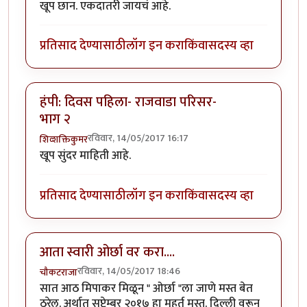
खूप छान. एकदातरी जायचं आहे.
प्रतिसाद देण्यासाठी
लॉग इन करा
किंवा
सदस्य व्हा
हंपी: दिवस पहिला- राजवाडा परिसर-
भाग २
रविवार, 14/05/2017 16:17
शिव्शक्तिकुमर
खूप सुंदर माहिती आहे.
प्रतिसाद देण्यासाठी
लॉग इन करा
किंवा
सदस्य व्हा
आता स्वारी ओर्छा वर करा....
रविवार, 14/05/2017 18:46
चौकटराजा
सात आठ मिपाकर मिळून " ओर्छा "ला जाणे मस्त बेत
ठरेल. अर्थात सप्टेम्बर २०१७ हा मूहूर्त मस्त. दिल्ली वरून