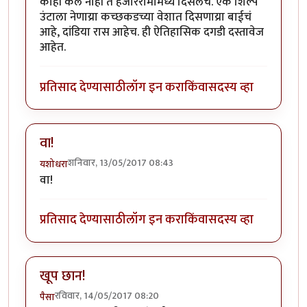
काही केलं नाही ते हजाररामामध्ये दिसेलच. एक शिल्प
उंटाला नेणाय्रा कच्छकडच्या वेशात दिसणाय्रा बाईचं
आहे, दांडिया रास आहेच. ही ऐतिहासिक दगडी दस्तावेज
आहेत.
प्रतिसाद देण्यासाठी
लॉग इन करा
किंवा
सदस्य व्हा
वा!
शनिवार, 13/05/2017 08:43
यशोधरा
वा!
प्रतिसाद देण्यासाठी
लॉग इन करा
किंवा
सदस्य व्हा
खूप छान!
रविवार, 14/05/2017 08:20
पैसा