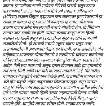
इमारतीचा दर्शनी भाग मोकळा असून एका दगडी जिन्याने लोक वर
जातात. इमारतीच्या खाली सभोवार चिरेबंदी फरशी असून उत्सव
पाहण्यासाठी आलेले काही लोक तिथे उभे राहतात. ओरियाच्या
(ओरिसा) राजास जिंकून युद्धावरुन परत आल्यावर कृष्णदेवरायाने हा
राजवाडा बांधला म्हणून त्यास विजयमहाल म्हणतात. चौकाच्या
उजव्या बाजूस अरुंद पण लाकडी मचाणे बांधलेली होत. ती भिंतीच्या
तटावर जात इतकी उंच होती. त्यांच्या वरच्या बाजूस लाल हिरवी
मखमल लावलेली असून सर्वत्र खाली-वर सुंदर कापडाने ही मचाणे
सजवलेली होती...ही लाकडी मचाणे एकूण अकरा असून फक्त
उत्सवासाठीच ती उभारण्यात येतात, एरवी नाही. दरवाजासमोरील दोन
वर्तुळाकार आकारात सोन्यामोत्याचे व जवाहिराचे अलंकार घातलेल्या
नर्तिका होत्या...इमारतींवर जाण्याला दोन सुरेख घोटीव दगडाचे जिने
आहेत. पैकी एक मध्यभागी असून, दुसरा टोकाला आहे. ह्या इमारतीचे
सर्व खांब, भिंती आणि छत भारी कापडाने मढवलेले आहे. भिंतीवरील
कापडावर वेलबुटीचे नक्षीकाम केलेले आहे. या इमार्तींना एकावर एक
असे दोन चबुतरे आहेत. चबुतर्‍यांवर शिल्पकाम सुंदर असून त्यांच्या
बाजूवर कोरीव काम आहे. ह्या चबुतर्‍यांवर राजाच्या मर्जीतील लोकांची
मुले आणि त्यांच्या पदरचे हिजडे उत्सव पाहण्यासाठी येतात. यापैकी
वरच्या चबुतर्‍यावर राजाच्या जवळ क्रिस्ताव्हो-दि-फिगैरेदुला याला
बसवले होते. आम्हीही त्याच्या बरोबर होतो. सगळा उत्सव आणि