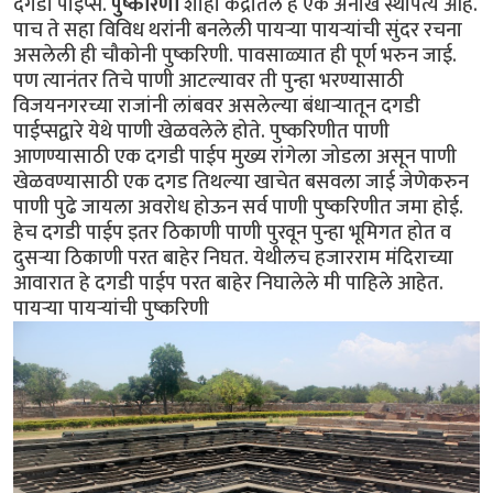
दगडी पाइप्स.
पुष्करिणी
शाही केंद्रातले हे एक अनोखे स्थापत्य आहे.
पाच ते सहा विविध थरांनी बनलेली पायर्‍या पायर्‍यांची सुंदर रचना
असलेली ही चौकोनी पुष्करिणी. पावसाळ्यात ही पूर्ण भरुन जाई.
पण त्यानंतर तिचे पाणी आटल्यावर ती पुन्हा भरण्यासाठी
विजयनगरच्या राजांनी लांबवर असलेल्या बंधार्‍यातून दगडी
पाईप्सद्वारे येथे पाणी खेळवलेले होते. पुष्करिणीत पाणी
आणण्यासाठी एक दगडी पाईप मुख्य रांगेला जोडला असून पाणी
खेळवण्यासाठी एक दगड तिथल्या खाचेत बसवला जाई जेणेकरुन
पाणी पुढे जायला अवरोध होऊन सर्व पाणी पुष्करिणीत जमा होई.
हेच दगडी पाईप इतर ठिकाणी पाणी पुरवून पुन्हा भूमिगत होत व
दुसर्‍या ठिकाणी परत बाहेर निघत. येथीलच हजारराम मंदिराच्या
आवारात हे दगडी पाईप परत बाहेर निघालेले मी पाहिले आहेत.
पायर्‍या पायर्‍यांची पुष्करिणी