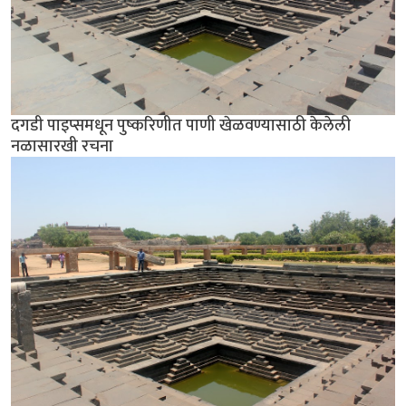
दगडी पाइप्समधून पुष्करिणीत पाणी खेळवण्यासाठी केलेली
नळासारखी रचना