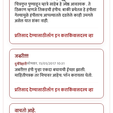
चित्रगुप्त पुण्याहून म्हात्रे साहेब हे ज्येष्ठ आवश्यक . ते
ठिकाण म्हणजे तिकडची हंपीच. बाकी प्रचेतस हे हंपीला
गेल्यामुळे हंपीलाच आपल्यातले दडलेले काही उमगले
असेल यात शंका नाही.
प्रतिसाद देण्यासाठी
लॉग इन करा
किंवा
सदस्य व्हा
जबरी!!!!
सोमवार, 15/05/2017 10:31
दुर्गविहारी
जबरी!!!! हंपी पुन्हा एकदा बघायची ईच्छा झाली.
माहितीपत्रक तर मिपावर आहेच. प्लॅन करायला घेतो.
प्रतिसाद देण्यासाठी
लॉग इन करा
किंवा
सदस्य व्हा
वाचतो आहे.