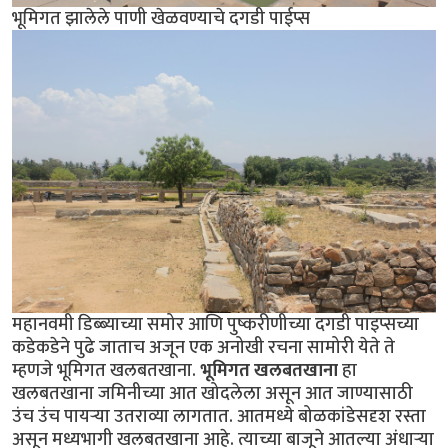
भूमिगत झालेले पाणी खेळवण्याचे दगडी पाईप्स
महानवमी डिब्ब्याच्या समोर आणि पुष्करीणीच्या दगडी पाइप्सच्या
कडेकडेने पुढे जाताच अजून एक अनोखी रचना सामोरी येते ते
म्हणजे भूमिगत खलबतखाना.
भूमिगत खलबतखाना
हा
खलबतखाना जमिनीच्या आत खोदलेला असून आत जाण्यासाठी
उंच उंच पायर्‍या उतराव्या लागतात. आतमध्ये बोळकांडेसदृश रस्ता
असून मध्यभागी खलबतखाना आहे. त्याच्या बाजूने आतल्या अंधार्‍या