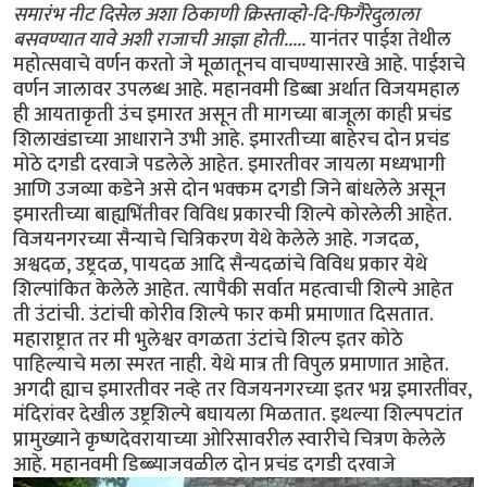
समारंभ नीट दिसेल अशा ठिकाणी क्रिस्ताव्हो-दि-फिगैरेदुलाला
बसवण्यात यावे अशी राजाची आज्ञा होती.....
यानंतर पाईश तेथील
महोत्सवाचे वर्णन करतो जे मूळातूनच वाचण्यासारखे आहे. पाईशचे
वर्णन जालावर उपलब्ध आहे. महानवमी डिब्बा अर्थात विजयमहाल
ही आयताकृती उंच इमारत असून ती मागच्या बाजूला काही प्रचंड
शिलाखंडाच्या आधाराने उभी आहे. इमारतीच्या बाहेरच दोन प्रचंड
मोठे दगडी दरवाजे पडलेले आहेत. इमारतीवर जायला मध्यभागी
आणि उजव्या कडेने असे दोन भक्कम दगडी जिने बांधलेले असून
इमारतीच्या बाह्यभिंतीवर विविध प्रकारची शिल्पे कोरलेली आहेत.
विजयनगरच्या सैन्याचे चित्रिकरण येथे केलेले आहे. गजदळ,
अश्वदळ, उष्ट्रदळ, पायदळ आदि सैन्यदळांचे विविध प्रकार येथे
शिल्पांकित केलेले आहेत. त्यापैकी सर्वात महत्वाची शिल्पे आहेत
ती उंटांची. उंटांची कोरीव शिल्पे फार कमी प्रमाणात दिसतात.
महाराष्ट्रात तर मी भुलेश्वर वगळता उंटांचे शिल्प इतर कोठे
पाहिल्याचे मला स्मरत नाही. येथे मात्र ती विपुल प्रमाणात आहेत.
अगदी ह्याच इमारतीवर नव्हे तर विजयनगरच्या इतर भग्न इमारतींवर,
मंदिरांवर देखील उष्ट्रशिल्पे बघायला मिळतात. इथल्या शिल्पपटांत
प्रामुख्याने कृष्णदेवरायाच्या ओरिसावरील स्वारीचे चित्रण केलेले
आहे. महानवमी डिब्ब्याजवळील दोन प्रचंड दगडी दरवाजे