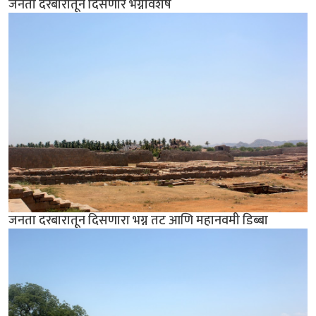
जनता दरबारातून दिसणारे भग्नावशेष
जनता दरबारातून दिसणारा भग्न तट आणि महानवमी डिब्बा