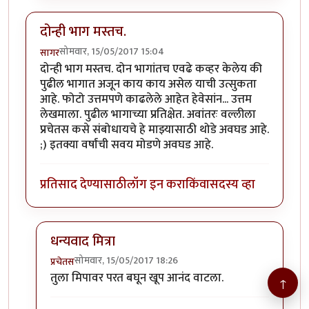
दोन्ही भाग मस्तच.
सोमवार, 15/05/2017 15:04
सागर
दोन्ही भाग मस्तच. दोन भागांतच एवढे कव्हर केलेय की
पुढील भागात अजून काय काय असेल याची उत्सुकता
आहे. फोटो उत्तमपणे काढलेले आहेत हेवेसांन... उत्तम
लेखमाला. पुढील भागाच्या प्रतिक्षेत. अवांतरः वल्लीला
प्रचेतस कसे संबोधायचे हे माझ्यासाठी थोडे अवघड आहे.
;) इतक्या वर्षांची सवय मोडणे अवघड आहे.
प्रतिसाद देण्यासाठी
लॉग इन करा
किंवा
सदस्य व्हा
धन्यवाद मित्रा
सोमवार, 15/05/2017 18:26
प्रचेतस
In reply to
दोन्ही भाग मस्तच.
by
सागर
तुला मिपावर परत बघून खूप आनंद वाटला.
↑