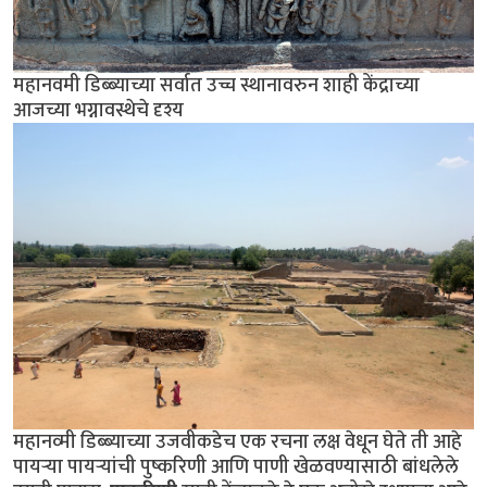
महानवमी डिब्ब्याच्या सर्वात उच्च स्थानावरुन शाही केंद्राच्या
आजच्या भग्नावस्थेचे दृश्य
महानव्मी डिब्ब्याच्या उजवीकडेच एक रचना लक्ष वेधून घेते ती आहे
पायर्‍या पायर्‍यांची पुष्करिणी आणि पाणी खेळवण्यासाठी बांधलेले