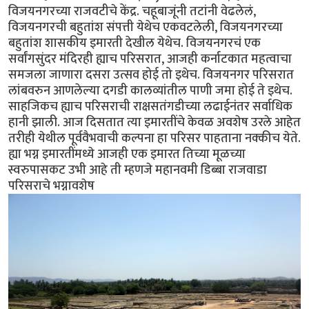
विजयनगरच्या राजवटीचे केंद्र. चहूबाजूंनी तटांनी वेढलेलं,
विजयनगरची बहुतांश संपत्ती येथेच एकवटलेली, विजयनगरच्या
बहुतांश शासकीय इमारती देखील येथेच. विजयनगरचं एक
सर्वांगसुंदर मंदिरही ह्याच परिसरात, आजही कर्नाटकात महत्वाचा
समजला जाणारा दसरा उत्सव होई तो इथेच. विजयनगर परिसरात
लांबवरुन आणलेल्या दगडी कालव्यांतील पाणी जमा होई ते इथेच.
साहजिकच ह्याच परिसराची राक्षसतंगडीच्या लढाईनंतर सर्वाधिक
हानी झाली. आज दिसतात त्या इमारतींचे केवळ अवशेष उरले आहेत
तरीही येथील पूर्ववैभवाची कल्पना हा परिसर पाहताना नक्कीच येते.
ह्या भग्न इमारतींमध्ये आजही एक इमारत तिच्या मूळच्या
स्वरुपासकट उभी आहे ती म्हणजे महानवमी डिब्बा राजवाडा
परिसराचे भग्नावशेष