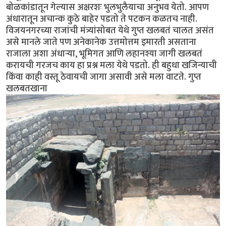
बोळकांडातून गेल्यास अक्षरशः भुलभुलैयाचा अनुभव येतो. आपण
अंधारातून अचान्क कुठे बाहेर पडतो ते पटकन कळतच नाही.
विजयनगरच्या राजांची मंत्र्यांसोबत येथे गुप्त खलबतं चालत असंत
असे मानले जाते पण अनेकानेक उत्तमोत्तम इमारती असताना
राजाला अशा अंधार्‍या, भूमिगत आणि लहानश्या जागी खलबतं
करायची गरजच काय हा प्रश्न मला येथे पडतो. ही बहुधा खजिन्याची
किंवा काही वस्तू ठेवायची जागा असावी असे मला वाटते. गुप्त
खलबतखाना