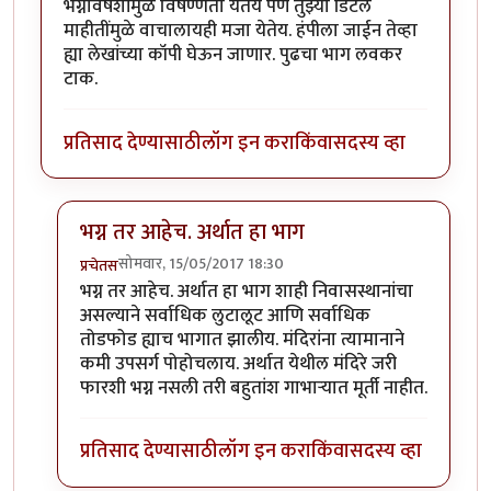
भग्नावषेशांमुळे विषण्णता येतेय पण तुझ्या डिटेल
माहीतींमुळे वाचालायही मजा येतेय. हंपीला जाईन तेव्हा
ह्या लेखांच्या कॉपी घेऊन जाणार. पुढचा भाग लवकर
टाक.
प्रतिसाद देण्यासाठी
लॉग इन करा
किंवा
सदस्य व्हा
भग्न तर आहेच. अर्थात हा भाग
सोमवार, 15/05/2017 18:30
प्रचेतस
In reply to
मस्त माहीती
by
स्वच्छंदी_मनोज
भग्न तर आहेच. अर्थात हा भाग शाही निवासस्थानांचा
असल्याने सर्वाधिक लुटालूट आणि सर्वाधिक
तोडफोड ह्याच भागात झालीय. मंदिरांना त्यामानाने
कमी उपसर्ग पोहोचलाय. अर्थात येथील मंदिरे जरी
फारशी भग्न नसली तरी बहुतांश गाभाऱ्यात मूर्ती नाहीत.
प्रतिसाद देण्यासाठी
लॉग इन करा
किंवा
सदस्य व्हा