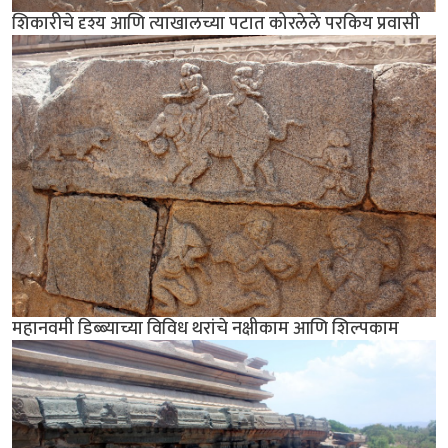
शिकारीचे दृश्य आणि त्याखालच्या पटात कोरलेले परकिय प्रवासी
महानवमी डिब्ब्याच्या विविध थरांचे नक्षीकाम आणि शिल्पकाम