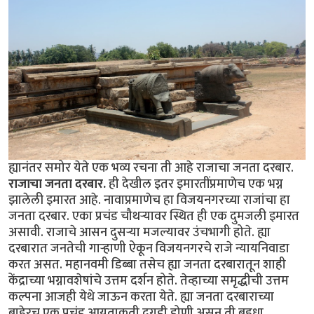
ह्यानंतर समोर येते एक भव्य रचना ती आहे राजाचा जनता दरबार.
राजाचा जनता दरबार.
ही देखील इतर इमारतींप्रमाणेच एक भग्न
झालेली इमारत आहे. नावाप्रमाणेच हा विजयनगरच्या राजांचा हा
जनता दरबार. एका प्रचंड चौथर्‍यावर स्थित ही एक दुमजली इमारत
असावी. राजाचे आसन दुसर्‍या मजल्यावर उंचभागी होते. ह्या
दरबारात जनतेची गार्‍हाणी ऐकून विजयनगरचे राजे न्यायनिवाडा
करत असत. महानवमी डिब्बा तसेच ह्या जनता दरबारातून शाही
केंद्राच्या भग्नावशेषांचे उत्तम दर्शन होते. तेव्हाच्या समृद्धीची उत्तम
कल्पना आजही येथे जाऊन करता येते. ह्या जनता दरबाराच्या
बाहेरच एक प्रचंड आयताकृती दगडी डोणी असून ती बहुधा