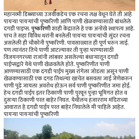
महानव्मी डिब्ब्याच्या उजवीकडेच एक रचना लक्ष वेधून घेते ती आहे
पायर्‍या पायर्‍यांची पुष्करिणी आणि पाणी खेळवण्यासाठी बांधलेले
दगडी पाइप्स.
पुष्करिणी
शाही केंद्रातले हे एक अनोखे स्थापत्य आहे.
पाच ते सहा विविध थरांनी बनलेली पायर्‍या पायर्‍यांची सुंदर रचना
असलेली ही चौकोनी पुष्करिणी. पावसाळ्यात ही पूर्ण भरुन जाई.
पण त्यानंतर तिचे पाणी आटल्यावर ती पुन्हा भरण्यासाठी
विजयनगरच्या राजांनी लांबवर असलेल्या बंधार्‍यातून दगडी
पाईप्सद्वारे येथे पाणी खेळवलेले होते. पुष्करिणीत पाणी
आणण्यासाठी एक दगडी पाईप मुख्य रांगेला जोडला असून पाणी
खेळवण्यासाठी एक दगड तिथल्या खाचेत बसवला जाई जेणेकरुन
पाणी पुढे जायला अवरोध होऊन सर्व पाणी पुष्करिणीत जमा होई.
हेच दगडी पाईप इतर ठिकाणी पाणी पुरवून पुन्हा भूमिगत होत व
दुसर्‍या ठिकाणी परत बाहेर निघत. येथीलच हजारराम मंदिराच्या
आवारात हे दगडी पाईप परत बाहेर निघालेले मी पाहिले आहेत.
पायर्‍या पायर्‍यांची पुष्करिणी