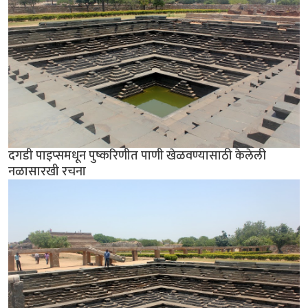
दगडी पाइप्समधून पुष्करिणीत पाणी खेळवण्यासाठी केलेली
नळासारखी रचना