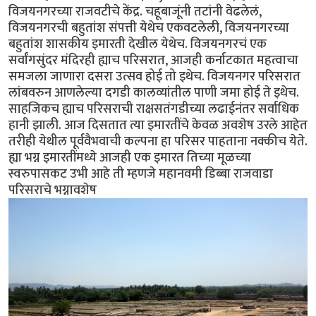
विजयनगरच्या राजवटीचे केंद्र. चहूबाजूंनी तटांनी वेढलेलं,
विजयनगरची बहुतांश संपत्ती येथेच एकवटलेली, विजयनगरच्या
बहुतांश शासकीय इमारती देखील येथेच. विजयनगरचं एक
सर्वांगसुंदर मंदिरही ह्याच परिसरात, आजही कर्नाटकात महत्वाचा
समजला जाणारा दसरा उत्सव होई तो इथेच. विजयनगर परिसरात
लांबवरुन आणलेल्या दगडी कालव्यांतील पाणी जमा होई ते इथेच.
साहजिकच ह्याच परिसराची राक्षसतंगडीच्या लढाईनंतर सर्वाधिक
हानी झाली. आज दिसतात त्या इमारतींचे केवळ अवशेष उरले आहेत
तरीही येथील पूर्ववैभवाची कल्पना हा परिसर पाहताना नक्कीच येते.
ह्या भग्न इमारतींमध्ये आजही एक इमारत तिच्या मूळच्या
स्वरुपासकट उभी आहे ती म्हणजे महानवमी डिब्बा राजवाडा
परिसराचे भग्नावशेष