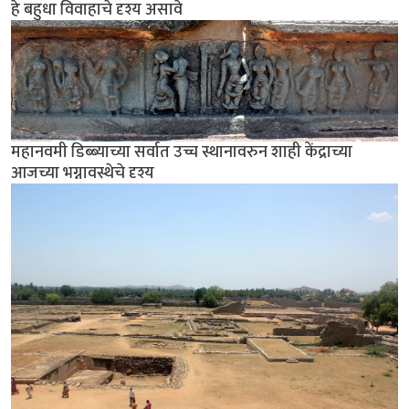
हे बहुधा विवाहाचे दृश्य असावे
महानवमी डिब्ब्याच्या सर्वात उच्च स्थानावरुन शाही केंद्राच्या
आजच्या भग्नावस्थेचे दृश्य