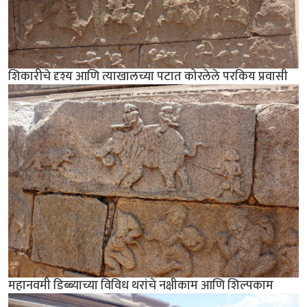
शिकारीचे दृश्य आणि त्याखालच्या पटात कोरलेले परकिय प्रवासी
महानवमी डिब्ब्याच्या विविध थरांचे नक्षीकाम आणि शिल्पकाम