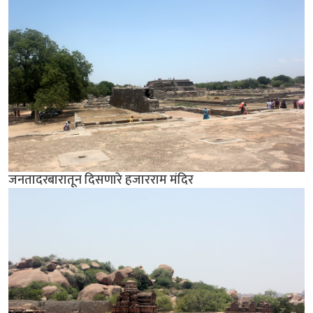
जनतादरबारातून दिसणारे हजारराम मंदिर