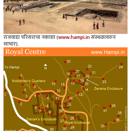
राजवाडा परिसराचा नकाशा (
www.hampi.in
संस्थळावरुन
साभार).