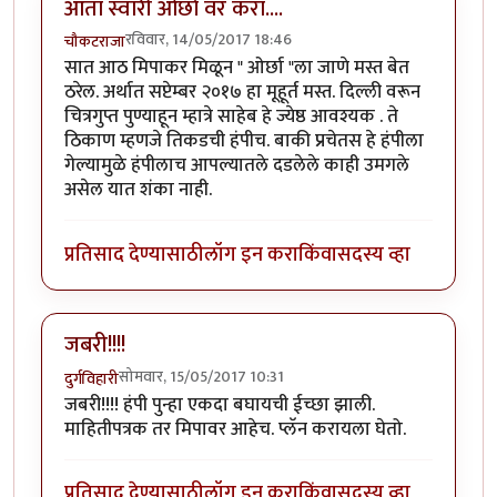
आता स्वारी ओर्छा वर करा....
रविवार, 14/05/2017 18:46
चौकटराजा
सात आठ मिपाकर मिळून " ओर्छा "ला जाणे मस्त बेत
ठरेल. अर्थात सप्टेम्बर २०१७ हा मूहूर्त मस्त. दिल्ली वरून
चित्रगुप्त पुण्याहून म्हात्रे साहेब हे ज्येष्ठ आवश्यक . ते
ठिकाण म्हणजे तिकडची हंपीच. बाकी प्रचेतस हे हंपीला
गेल्यामुळे हंपीलाच आपल्यातले दडलेले काही उमगले
असेल यात शंका नाही.
प्रतिसाद देण्यासाठी
लॉग इन करा
किंवा
सदस्य व्हा
जबरी!!!!
सोमवार, 15/05/2017 10:31
दुर्गविहारी
जबरी!!!! हंपी पुन्हा एकदा बघायची ईच्छा झाली.
माहितीपत्रक तर मिपावर आहेच. प्लॅन करायला घेतो.
प्रतिसाद देण्यासाठी
लॉग इन करा
किंवा
सदस्य व्हा