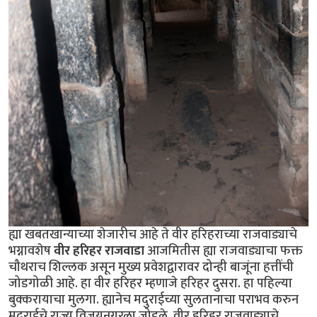
ह्या खबतखान्याच्या शेजारीच आहे ते वीर हरिहराच्या राजवाड्याचे
भग्नावशेष
वीर हरिहर राजवाडा
आजमितीस ह्या राजवाड्याचा फक्त
चौथराच शिल्लक असून मुख्य प्रवेशद्वारावर दोन्ही बाजूंना हत्तींची
जोडगोळी आहे. हा वीर हरिहर म्हणाजे हरिहर दुसरा. हा पहिल्या
बुक्करायाचा मुलगा. ह्यानेच मदुराईच्या सुलतानाचा पराभव करुन
मदुराईचे राज्य विजयनगरला जोडले. वीर हरिहर राजवाड्याचे