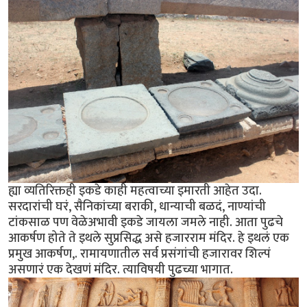
ह्या व्यतिरिक्तही इकडे काही महत्वाच्या इमारती आहेत उदा.
सरदारांची घरं, सैनिकांच्या बराकी, धान्याची बळदं, नाण्यांची
टांकसाळ पण वेळेअभावी इकडे जायला जमले नाही. आता पुढचे
आकर्षण होते ते इथले सुप्रसिद्ध असे हजारराम मंदिर. हे इथलं एक
प्रमुख आकर्षण,. रामायणातील सर्व प्रसंगांची हजारावर शिल्पं
असणारं एक देखणं मंदिर. त्याविषयी पुढच्या भागात.