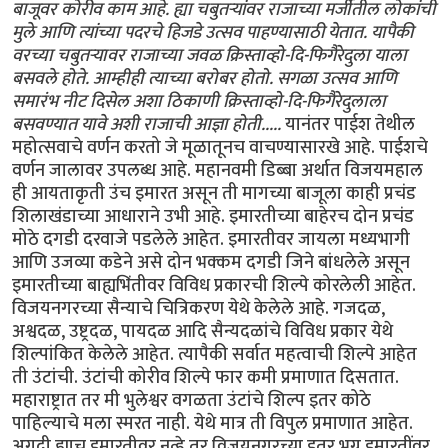
बाजूवर कोरीव काम आहे. ह्या चबुतर्‍यांवर राजाच्या मर्जीतील लोकांची
मुले आणि त्यांच्या पदरचे हिजडे उत्सव पाहण्यासाठी येतात. यापैकी
वरच्या चबुतर्‍यावर राजाच्या जवळ क्रिस्ताव्हो-दि-फिगैरेदुला याला
बसवले होते. आम्हीही त्याच्या बरोबर होतो. सगळा उत्सव आणि
समारंभ नीट दिसेल अशा ठिकाणी क्रिस्ताव्हो-दि-फिगैरेदुलाला
बसवण्यात यावे अशी राजाची आज्ञा होती.....
यानंतर पाईश तेथील
महोत्सवाचे वर्णन करतो जे मूळातूनच वाचण्यासारखे आहे. पाईशचे
वर्णन जालावर उपलब्ध आहे. महानवमी डिब्बा अर्थात विजयमहाल
ही आयताकृती उंच इमारत असून ती मागच्या बाजूला काही प्रचंड
शिलाखंडाच्या आधाराने उभी आहे. इमारतीच्या बाहेरच दोन प्रचंड
मोठे दगडी दरवाजे पडलेले आहेत. इमारतीवर जायला मध्यभागी
आणि उजव्या कडेने असे दोन भक्कम दगडी जिने बांधलेले असून
इमारतीच्या बाह्यभिंतीवर विविध प्रकारची शिल्पे कोरलेली आहेत.
विजयनगरच्या सैन्याचे चित्रिकरण येथे केलेले आहे. गजदळ,
अश्वदळ, उष्ट्रदळ, पायदळ आदि सैन्यदळांचे विविध प्रकार येथे
शिल्पांकित केलेले आहेत. त्यापैकी सर्वात महत्वाची शिल्पे आहेत
ती उंटांची. उंटांची कोरीव शिल्पे फार कमी प्रमाणात दिसतात.
महाराष्ट्रात तर मी भुलेश्वर वगळता उंटांचे शिल्प इतर कोठे
पाहिल्याचे मला स्मरत नाही. येथे मात्र ती विपुल प्रमाणात आहेत.
अगदी ह्याच इमारतीवर नव्हे तर विजयनगरच्या इतर भग्न इमारतींवर,