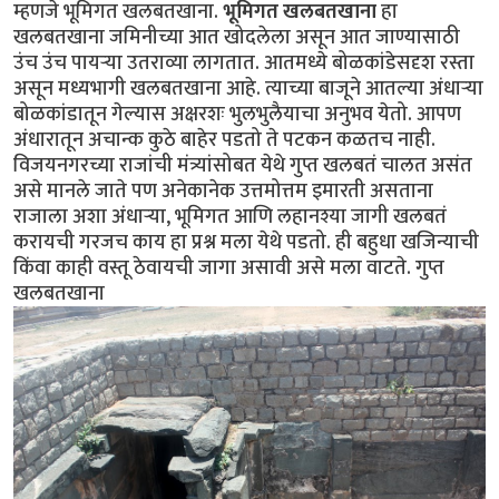
म्हणजे भूमिगत खलबतखाना.
भूमिगत खलबतखाना
हा
खलबतखाना जमिनीच्या आत खोदलेला असून आत जाण्यासाठी
उंच उंच पायर्‍या उतराव्या लागतात. आतमध्ये बोळकांडेसदृश रस्ता
असून मध्यभागी खलबतखाना आहे. त्याच्या बाजूने आतल्या अंधार्‍या
बोळकांडातून गेल्यास अक्षरशः भुलभुलैयाचा अनुभव येतो. आपण
अंधारातून अचान्क कुठे बाहेर पडतो ते पटकन कळतच नाही.
विजयनगरच्या राजांची मंत्र्यांसोबत येथे गुप्त खलबतं चालत असंत
असे मानले जाते पण अनेकानेक उत्तमोत्तम इमारती असताना
राजाला अशा अंधार्‍या, भूमिगत आणि लहानश्या जागी खलबतं
करायची गरजच काय हा प्रश्न मला येथे पडतो. ही बहुधा खजिन्याची
किंवा काही वस्तू ठेवायची जागा असावी असे मला वाटते. गुप्त
खलबतखाना