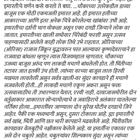
इमारतीचे वर्णन कसे करतो ते बघा.
...चौकाच्या उत्तरेकडील डाव्या
बाजूस एक मोठी एकमजली इमारत आहे. ही इमारत हत्तीच्या
आकाराच्या आणि इतर अनेक चित्रे कोरलेल्या खांबांवर उभी आहे.
इमारतीचा दर्शनी भाग मोकळा असून एका दगडी जिन्याने लोक वर
जातात. इमारतीच्या खाली सभोवार चिरेबंदी फरशी असून उत्सव
पाहण्यासाठी आलेले काही लोक तिथे उभे राहतात. ओरियाच्या
(ओरिसा) राजास जिंकून युद्धावरुन परत आल्यावर कृष्णदेवरायाने हा
राजवाडा बांधला म्हणून त्यास विजयमहाल म्हणतात. चौकाच्या
उजव्या बाजूस अरुंद पण लाकडी मचाणे बांधलेली होत. ती भिंतीच्या
तटावर जात इतकी उंच होती. त्यांच्या वरच्या बाजूस लाल हिरवी
मखमल लावलेली असून सर्वत्र खाली-वर सुंदर कापडाने ही मचाणे
सजवलेली होती...ही लाकडी मचाणे एकूण अकरा असून फक्त
उत्सवासाठीच ती उभारण्यात येतात, एरवी नाही. दरवाजासमोरील दोन
वर्तुळाकार आकारात सोन्यामोत्याचे व जवाहिराचे अलंकार घातलेल्या
नर्तिका होत्या...इमारतींवर जाण्याला दोन सुरेख घोटीव दगडाचे जिने
आहेत. पैकी एक मध्यभागी असून, दुसरा टोकाला आहे. ह्या इमारतीचे
सर्व खांब, भिंती आणि छत भारी कापडाने मढवलेले आहे. भिंतीवरील
कापडावर वेलबुटीचे नक्षीकाम केलेले आहे. या इमार्तींना एकावर एक
असे दोन चबुतरे आहेत. चबुतर्‍यांवर शिल्पकाम सुंदर असून त्यांच्या