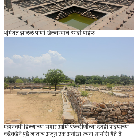
भूमिगत झालेले पाणी खेळवण्याचे दगडी पाईप्स
महानवमी डिब्ब्याच्या समोर आणि पुष्करीणीच्या दगडी पाइप्सच्या
कडेकडेने पुढे जाताच अजून एक अनोखी रचना सामोरी येते ते