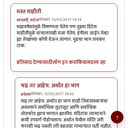
मस्त माहीती
सोमवार, 15/05/2017 14:14
स्वच्छंदी_मनोज
भग्नावषेशांमुळे विषण्णता येतेय पण तुझ्या डिटेल
माहीतींमुळे वाचालायही मजा येतेय. हंपीला जाईन तेव्हा
ह्या लेखांच्या कॉपी घेऊन जाणार. पुढचा भाग लवकर
टाक.
प्रतिसाद देण्यासाठी
लॉग इन करा
किंवा
सदस्य व्हा
भग्न तर आहेच. अर्थात हा भाग
सोमवार, 15/05/2017 18:30
प्रचेतस
In reply to
मस्त माहीती
by
स्वच्छंदी_मनोज
भग्न तर आहेच. अर्थात हा भाग शाही निवासस्थानांचा
असल्याने सर्वाधिक लुटालूट आणि सर्वाधिक
तोडफोड ह्याच भागात झालीय. मंदिरांना त्यामानाने
↑
कमी उपसर्ग पोहोचलाय. अर्थात येथील मंदिरे जरी
फारशी भग्न नसली तरी बहुतांश गाभाऱ्यात मूर्ती नाहीत.