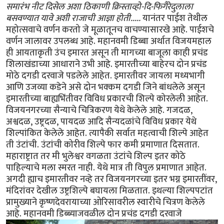
समारंभ नीट दिसेल अशा ठिकाणी क्रिस्ताव्हो-दि-फिगैरेदुलाला
बसवण्यात यावे अशी राजाची आज्ञा होती.....
यानंतर पाईश तेथील
महोत्सवाचे वर्णन करतो जे मूळातूनच वाचण्यासारखे आहे. पाईशचे
वर्णन जालावर उपलब्ध आहे. महानवमी डिब्बा अर्थात विजयमहाल
ही आयताकृती उंच इमारत असून ती मागच्या बाजूला काही प्रचंड
शिलाखंडाच्या आधाराने उभी आहे. इमारतीच्या बाहेरच दोन प्रचंड
मोठे दगडी दरवाजे पडलेले आहेत. इमारतीवर जायला मध्यभागी
आणि उजव्या कडेने असे दोन भक्कम दगडी जिने बांधलेले असून
इमारतीच्या बाह्यभिंतीवर विविध प्रकारची शिल्पे कोरलेली आहेत.
विजयनगरच्या सैन्याचे चित्रिकरण येथे केलेले आहे. गजदळ,
अश्वदळ, उष्ट्रदळ, पायदळ आदि सैन्यदळांचे विविध प्रकार येथे
शिल्पांकित केलेले आहेत. त्यापैकी सर्वात महत्वाची शिल्पे आहेत
ती उंटांची. उंटांची कोरीव शिल्पे फार कमी प्रमाणात दिसतात.
महाराष्ट्रात तर मी भुलेश्वर वगळता उंटांचे शिल्प इतर कोठे
पाहिल्याचे मला स्मरत नाही. येथे मात्र ती विपुल प्रमाणात आहेत.
अगदी ह्याच इमारतीवर नव्हे तर विजयनगरच्या इतर भग्न इमारतींवर,
मंदिरांवर देखील उष्ट्रशिल्पे बघायला मिळतात. इथल्या शिल्पपटांत
प्रामुख्याने कृष्णदेवरायाच्या ओरिसावरील स्वारीचे चित्रण केलेले
आहे. महानवमी डिब्ब्याजवळील दोन प्रचंड दगडी दरवाजे