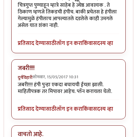
चित्रगुप्त पुण्याहून म्हात्रे साहेब हे ज्येष्ठ आवश्यक . ते
ठिकाण म्हणजे तिकडची हंपीच. बाकी प्रचेतस हे हंपीला
गेल्यामुळे हंपीलाच आपल्यातले दडलेले काही उमगले
असेल यात शंका नाही.
प्रतिसाद देण्यासाठी
लॉग इन करा
किंवा
सदस्य व्हा
जबरी!!!!
सोमवार, 15/05/2017 10:31
दुर्गविहारी
जबरी!!!! हंपी पुन्हा एकदा बघायची ईच्छा झाली.
माहितीपत्रक तर मिपावर आहेच. प्लॅन करायला घेतो.
प्रतिसाद देण्यासाठी
लॉग इन करा
किंवा
सदस्य व्हा
वाचतो आहे.