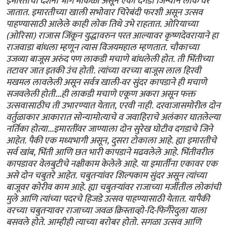
इमारतीचा दर्शनी भाग मोकळा असून एका दगडी जिन्याने लोक वर
जातात. इमारतीच्या खाली सभोवार चिरेबंदी फरशी असून उत्सव
पाहण्यासाठी आलेले काही लोक तिथे उभे राहतात. ओरियाच्या
(ओरिसा) राजास जिंकून युद्धावरुन परत आल्यावर कृष्णदेवरायाने हा
राजवाडा बांधला म्हणून त्यास विजयमहाल म्हणतात. चौकाच्या
उजव्या बाजूस अरुंद पण लाकडी मचाणे बांधलेली होत. ती भिंतीच्या
तटावर जात इतकी उंच होती. त्यांच्या वरच्या बाजूस लाल हिरवी
मखमल लावलेली असून सर्वत्र खाली-वर सुंदर कापडाने ही मचाणे
सजवलेली होती...ही लाकडी मचाणे एकूण अकरा असून फक्त
उत्सवासाठीच ती उभारण्यात येतात, एरवी नाही. दरवाजासमोरील दोन
वर्तुळाकार आकारात सोन्यामोत्याचे व जवाहिराचे अलंकार घातलेल्या
नर्तिका होत्या...इमारतींवर जाण्याला दोन सुरेख घोटीव दगडाचे जिने
आहेत. पैकी एक मध्यभागी असून, दुसरा टोकाला आहे. ह्या इमारतीचे
सर्व खांब, भिंती आणि छत भारी कापडाने मढवलेले आहे. भिंतीवरील
कापडावर वेलबुटीचे नक्षीकाम केलेले आहे. या इमार्तींना एकावर एक
असे दोन चबुतरे आहेत. चबुतर्‍यांवर शिल्पकाम सुंदर असून त्यांच्या
बाजूवर कोरीव काम आहे. ह्या चबुतर्‍यांवर राजाच्या मर्जीतील लोकांची
मुले आणि त्यांच्या पदरचे हिजडे उत्सव पाहण्यासाठी येतात. यापैकी
वरच्या चबुतर्‍यावर राजाच्या जवळ क्रिस्ताव्हो-दि-फिगैरेदुला याला
बसवले होते. आम्हीही त्याच्या बरोबर होतो. सगळा उत्सव आणि