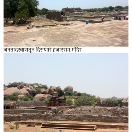
जनतादरबारातून दिसणारे हजारराम मंदिर