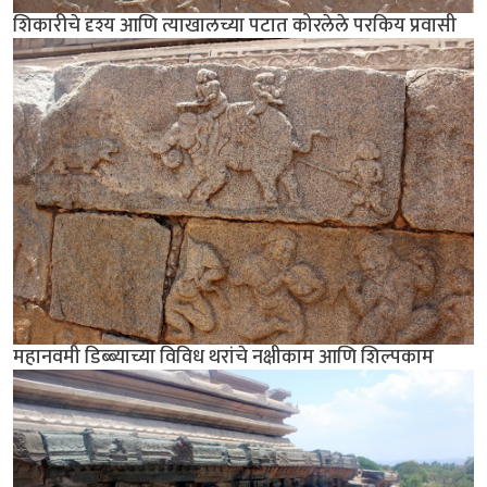
शिकारीचे दृश्य आणि त्याखालच्या पटात कोरलेले परकिय प्रवासी
महानवमी डिब्ब्याच्या विविध थरांचे नक्षीकाम आणि शिल्पकाम