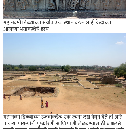
महानवमी डिब्ब्याच्या सर्वात उच्च स्थानावरुन शाही केंद्राच्या
आजच्या भग्नावस्थेचे दृश्य
महानव्मी डिब्ब्याच्या उजवीकडेच एक रचना लक्ष वेधून घेते ती आहे
पायर्‍या पायर्‍यांची पुष्करिणी आणि पाणी खेळवण्यासाठी बांधलेले