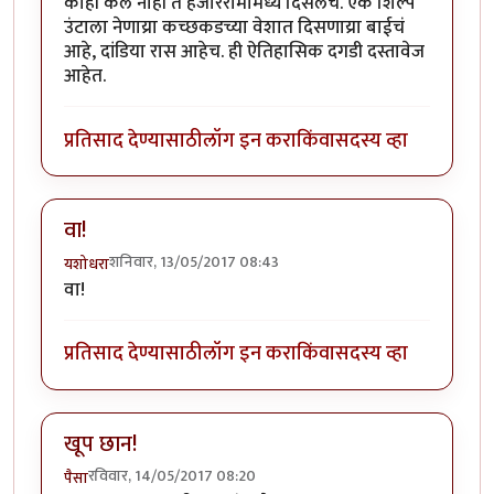
काही केलं नाही ते हजाररामामध्ये दिसेलच. एक शिल्प
उंटाला नेणाय्रा कच्छकडच्या वेशात दिसणाय्रा बाईचं
आहे, दांडिया रास आहेच. ही ऐतिहासिक दगडी दस्तावेज
आहेत.
प्रतिसाद देण्यासाठी
लॉग इन करा
किंवा
सदस्य व्हा
वा!
शनिवार, 13/05/2017 08:43
यशोधरा
वा!
प्रतिसाद देण्यासाठी
लॉग इन करा
किंवा
सदस्य व्हा
खूप छान!
रविवार, 14/05/2017 08:20
पैसा