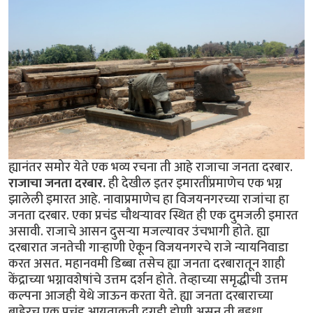
ह्यानंतर समोर येते एक भव्य रचना ती आहे राजाचा जनता दरबार.
राजाचा जनता दरबार.
ही देखील इतर इमारतींप्रमाणेच एक भग्न
झालेली इमारत आहे. नावाप्रमाणेच हा विजयनगरच्या राजांचा हा
जनता दरबार. एका प्रचंड चौथर्‍यावर स्थित ही एक दुमजली इमारत
असावी. राजाचे आसन दुसर्‍या मजल्यावर उंचभागी होते. ह्या
दरबारात जनतेची गार्‍हाणी ऐकून विजयनगरचे राजे न्यायनिवाडा
करत असत. महानवमी डिब्बा तसेच ह्या जनता दरबारातून शाही
केंद्राच्या भग्नावशेषांचे उत्तम दर्शन होते. तेव्हाच्या समृद्धीची उत्तम
कल्पना आजही येथे जाऊन करता येते. ह्या जनता दरबाराच्या
बाहेरच एक प्रचंड आयताकृती दगडी डोणी असून ती बहुधा