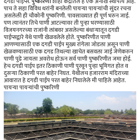
दगडी पाइप्स.
पुष्करिणी
शाही केंद्रातले हे एक अनोखे स्थापत्य आहे.
पाच ते सहा विविध थरांनी बनलेली पायर्‍या पायर्‍यांची सुंदर रचना
असलेली ही चौकोनी पुष्करिणी. पावसाळ्यात ही पूर्ण भरुन जाई.
पण त्यानंतर तिचे पाणी आटल्यावर ती पुन्हा भरण्यासाठी
विजयनगरच्या राजांनी लांबवर असलेल्या बंधार्‍यातून दगडी
पाईप्सद्वारे येथे पाणी खेळवलेले होते. पुष्करिणीत पाणी
आणण्यासाठी एक दगडी पाईप मुख्य रांगेला जोडला असून पाणी
खेळवण्यासाठी एक दगड तिथल्या खाचेत बसवला जाई जेणेकरुन
पाणी पुढे जायला अवरोध होऊन सर्व पाणी पुष्करिणीत जमा होई.
हेच दगडी पाईप इतर ठिकाणी पाणी पुरवून पुन्हा भूमिगत होत व
दुसर्‍या ठिकाणी परत बाहेर निघत. येथीलच हजारराम मंदिराच्या
आवारात हे दगडी पाईप परत बाहेर निघालेले मी पाहिले आहेत.
पायर्‍या पायर्‍यांची पुष्करिणी