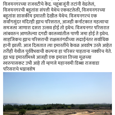
विजयनगरच्या राजवटीचे केंद्र. चहूबाजूंनी तटांनी वेढलेलं,
विजयनगरची बहुतांश संपत्ती येथेच एकवटलेली, विजयनगरच्या
बहुतांश शासकीय इमारती देखील येथेच. विजयनगरचं एक
सर्वांगसुंदर मंदिरही ह्याच परिसरात, आजही कर्नाटकात महत्वाचा
समजला जाणारा दसरा उत्सव होई तो इथेच. विजयनगर परिसरात
लांबवरुन आणलेल्या दगडी कालव्यांतील पाणी जमा होई ते इथेच.
साहजिकच ह्याच परिसराची राक्षसतंगडीच्या लढाईनंतर सर्वाधिक
हानी झाली. आज दिसतात त्या इमारतींचे केवळ अवशेष उरले आहेत
तरीही येथील पूर्ववैभवाची कल्पना हा परिसर पाहताना नक्कीच येते.
ह्या भग्न इमारतींमध्ये आजही एक इमारत तिच्या मूळच्या
स्वरुपासकट उभी आहे ती म्हणजे महानवमी डिब्बा राजवाडा
परिसराचे भग्नावशेष