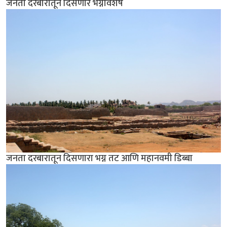
जनता दरबारातून दिसणारे भग्नावशेष
जनता दरबारातून दिसणारा भग्न तट आणि महानवमी डिब्बा