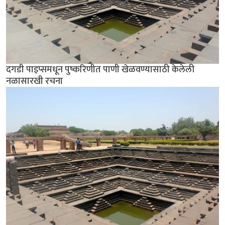
दगडी पाइप्समधून पुष्करिणीत पाणी खेळवण्यासाठी केलेली
नळासारखी रचना