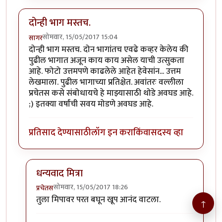
दोन्ही भाग मस्तच.
सोमवार, 15/05/2017 15:04
सागर
दोन्ही भाग मस्तच. दोन भागांतच एवढे कव्हर केलेय की
पुढील भागात अजून काय काय असेल याची उत्सुकता
आहे. फोटो उत्तमपणे काढलेले आहेत हेवेसांन... उत्तम
लेखमाला. पुढील भागाच्या प्रतिक्षेत. अवांतरः वल्लीला
प्रचेतस कसे संबोधायचे हे माझ्यासाठी थोडे अवघड आहे.
;) इतक्या वर्षांची सवय मोडणे अवघड आहे.
प्रतिसाद देण्यासाठी
लॉग इन करा
किंवा
सदस्य व्हा
धन्यवाद मित्रा
सोमवार, 15/05/2017 18:26
प्रचेतस
In reply to
दोन्ही भाग मस्तच.
by
सागर
तुला मिपावर परत बघून खूप आनंद वाटला.
↑