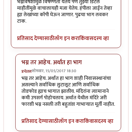
भग्नावषेशांमुळे विषण्णता येतेय पण तुझ्या डिटेल
माहीतींमुळे वाचालायही मजा येतेय. हंपीला जाईन तेव्हा
ह्या लेखांच्या कॉपी घेऊन जाणार. पुढचा भाग लवकर
टाक.
प्रतिसाद देण्यासाठी
लॉग इन करा
किंवा
सदस्य व्हा
भग्न तर आहेच. अर्थात हा भाग
सोमवार, 15/05/2017 18:30
प्रचेतस
In reply to
मस्त माहीती
by
स्वच्छंदी_मनोज
भग्न तर आहेच. अर्थात हा भाग शाही निवासस्थानांचा
असल्याने सर्वाधिक लुटालूट आणि सर्वाधिक
तोडफोड ह्याच भागात झालीय. मंदिरांना त्यामानाने
कमी उपसर्ग पोहोचलाय. अर्थात येथील मंदिरे जरी
फारशी भग्न नसली तरी बहुतांश गाभाऱ्यात मूर्ती नाहीत.
प्रतिसाद देण्यासाठी
लॉग इन करा
किंवा
सदस्य व्हा