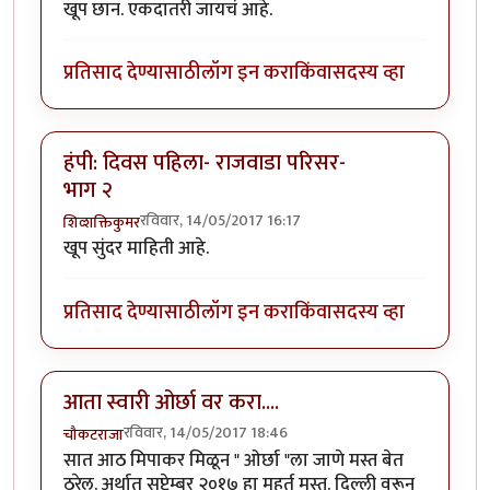
खूप छान. एकदातरी जायचं आहे.
प्रतिसाद देण्यासाठी
लॉग इन करा
किंवा
सदस्य व्हा
हंपी: दिवस पहिला- राजवाडा परिसर-
भाग २
रविवार, 14/05/2017 16:17
शिव्शक्तिकुमर
खूप सुंदर माहिती आहे.
प्रतिसाद देण्यासाठी
लॉग इन करा
किंवा
सदस्य व्हा
आता स्वारी ओर्छा वर करा....
रविवार, 14/05/2017 18:46
चौकटराजा
सात आठ मिपाकर मिळून " ओर्छा "ला जाणे मस्त बेत
ठरेल. अर्थात सप्टेम्बर २०१७ हा मूहूर्त मस्त. दिल्ली वरून