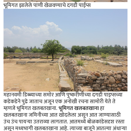
भूमिगत झालेले पाणी खेळवण्याचे दगडी पाईप्स
महानवमी डिब्ब्याच्या समोर आणि पुष्करीणीच्या दगडी पाइप्सच्या
कडेकडेने पुढे जाताच अजून एक अनोखी रचना सामोरी येते ते
म्हणजे भूमिगत खलबतखाना.
भूमिगत खलबतखाना
हा
खलबतखाना जमिनीच्या आत खोदलेला असून आत जाण्यासाठी
उंच उंच पायर्‍या उतराव्या लागतात. आतमध्ये बोळकांडेसदृश रस्ता
असून मध्यभागी खलबतखाना आहे. त्याच्या बाजूने आतल्या अंधार्‍या