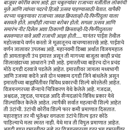
बाजूवर कोरीव काम आहे. ह्या चबुतर्‍यांवर राजाच्या मर्जीतील लोकांची
मुले आणि त्यांच्या पदरचे हिजडे उत्सव पाहण्यासाठी येतात. यापैकी
वरच्या चबुतर्‍यावर राजाच्या जवळ क्रिस्ताव्हो-दि-फिगैरेदुला याला
बसवले होते. आम्हीही त्याच्या बरोबर होतो. सगळा उत्सव आणि
समारंभ नीट दिसेल अशा ठिकाणी क्रिस्ताव्हो-दि-फिगैरेदुलाला
बसवण्यात यावे अशी राजाची आज्ञा होती.....
यानंतर पाईश तेथील
महोत्सवाचे वर्णन करतो जे मूळातूनच वाचण्यासारखे आहे. पाईशचे
वर्णन जालावर उपलब्ध आहे. महानवमी डिब्बा अर्थात विजयमहाल
ही आयताकृती उंच इमारत असून ती मागच्या बाजूला काही प्रचंड
शिलाखंडाच्या आधाराने उभी आहे. इमारतीच्या बाहेरच दोन प्रचंड
मोठे दगडी दरवाजे पडलेले आहेत. इमारतीवर जायला मध्यभागी
आणि उजव्या कडेने असे दोन भक्कम दगडी जिने बांधलेले असून
इमारतीच्या बाह्यभिंतीवर विविध प्रकारची शिल्पे कोरलेली आहेत.
विजयनगरच्या सैन्याचे चित्रिकरण येथे केलेले आहे. गजदळ,
अश्वदळ, उष्ट्रदळ, पायदळ आदि सैन्यदळांचे विविध प्रकार येथे
शिल्पांकित केलेले आहेत. त्यापैकी सर्वात महत्वाची शिल्पे आहेत
ती उंटांची. उंटांची कोरीव शिल्पे फार कमी प्रमाणात दिसतात.
महाराष्ट्रात तर मी भुलेश्वर वगळता उंटांचे शिल्प इतर कोठे
पाहिल्याचे मला स्मरत नाही. येथे मात्र ती विपुल प्रमाणात आहेत.
अगदी ह्याच इमारतीवर नव्हे तर विजयनगरच्या इतर भग्न इमारतींवर,