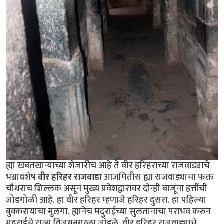
ह्या खबतखान्याच्या शेजारीच आहे ते वीर हरिहराच्या राजवाड्याचे
भग्नावशेष
वीर हरिहर राजवाडा
आजमितीस ह्या राजवाड्याचा फक्त
चौथराच शिल्लक असून मुख्य प्रवेशद्वारावर दोन्ही बाजूंना हत्तींची
जोडगोळी आहे. हा वीर हरिहर म्हणाजे हरिहर दुसरा. हा पहिल्या
बुक्करायाचा मुलगा. ह्यानेच मदुराईच्या सुलतानाचा पराभव करुन
मदुराईचे राज्य विजयनगरला जोडले. वीर हरिहर राजवाड्याचे