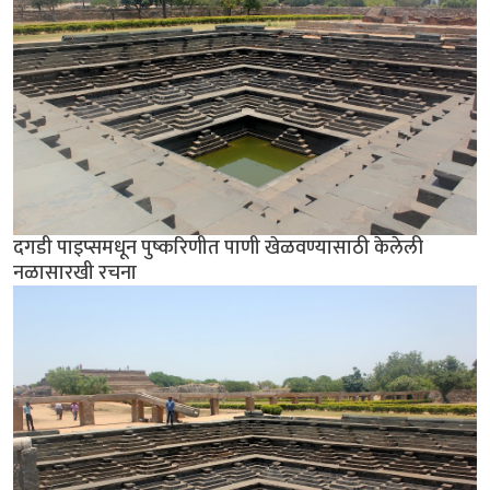
दगडी पाइप्समधून पुष्करिणीत पाणी खेळवण्यासाठी केलेली
नळासारखी रचना