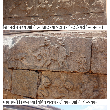
शिकारीचे दृश्य आणि त्याखालच्या पटात कोरलेले परकिय प्रवासी
महानवमी डिब्ब्याच्या विविध थरांचे नक्षीकाम आणि शिल्पकाम