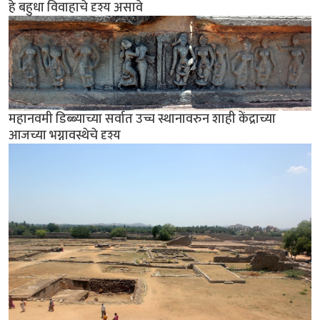
हे बहुधा विवाहाचे दृश्य असावे
महानवमी डिब्ब्याच्या सर्वात उच्च स्थानावरुन शाही केंद्राच्या
आजच्या भग्नावस्थेचे दृश्य