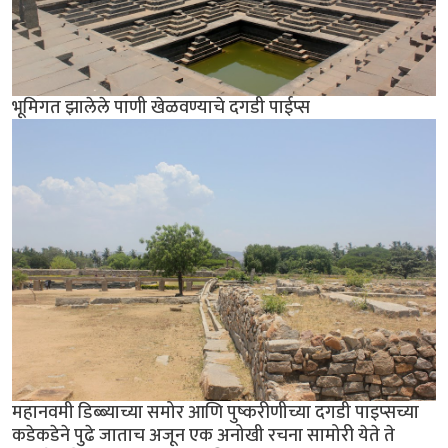
भूमिगत झालेले पाणी खेळवण्याचे दगडी पाईप्स
महानवमी डिब्ब्याच्या समोर आणि पुष्करीणीच्या दगडी पाइप्सच्या
कडेकडेने पुढे जाताच अजून एक अनोखी रचना सामोरी येते ते