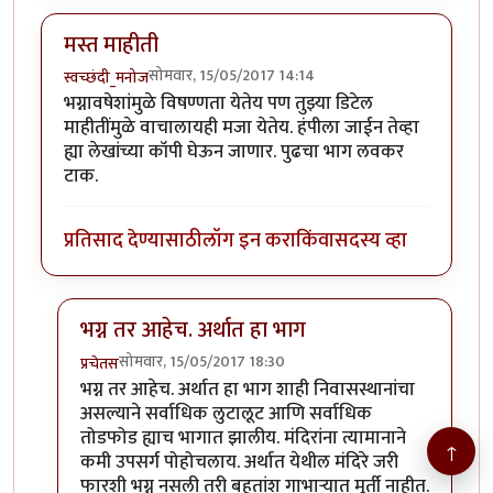
मस्त माहीती
सोमवार, 15/05/2017 14:14
स्वच्छंदी_मनोज
भग्नावषेशांमुळे विषण्णता येतेय पण तुझ्या डिटेल
माहीतींमुळे वाचालायही मजा येतेय. हंपीला जाईन तेव्हा
ह्या लेखांच्या कॉपी घेऊन जाणार. पुढचा भाग लवकर
टाक.
प्रतिसाद देण्यासाठी
लॉग इन करा
किंवा
सदस्य व्हा
भग्न तर आहेच. अर्थात हा भाग
सोमवार, 15/05/2017 18:30
प्रचेतस
In reply to
मस्त माहीती
by
स्वच्छंदी_मनोज
भग्न तर आहेच. अर्थात हा भाग शाही निवासस्थानांचा
असल्याने सर्वाधिक लुटालूट आणि सर्वाधिक
तोडफोड ह्याच भागात झालीय. मंदिरांना त्यामानाने
↑
कमी उपसर्ग पोहोचलाय. अर्थात येथील मंदिरे जरी
फारशी भग्न नसली तरी बहुतांश गाभाऱ्यात मूर्ती नाहीत.