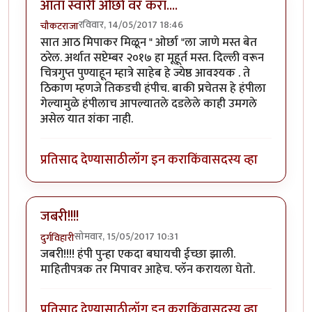
आता स्वारी ओर्छा वर करा....
रविवार, 14/05/2017 18:46
चौकटराजा
सात आठ मिपाकर मिळून " ओर्छा "ला जाणे मस्त बेत
ठरेल. अर्थात सप्टेम्बर २०१७ हा मूहूर्त मस्त. दिल्ली वरून
चित्रगुप्त पुण्याहून म्हात्रे साहेब हे ज्येष्ठ आवश्यक . ते
ठिकाण म्हणजे तिकडची हंपीच. बाकी प्रचेतस हे हंपीला
गेल्यामुळे हंपीलाच आपल्यातले दडलेले काही उमगले
असेल यात शंका नाही.
प्रतिसाद देण्यासाठी
लॉग इन करा
किंवा
सदस्य व्हा
जबरी!!!!
सोमवार, 15/05/2017 10:31
दुर्गविहारी
जबरी!!!! हंपी पुन्हा एकदा बघायची ईच्छा झाली.
माहितीपत्रक तर मिपावर आहेच. प्लॅन करायला घेतो.
प्रतिसाद देण्यासाठी
लॉग इन करा
किंवा
सदस्य व्हा