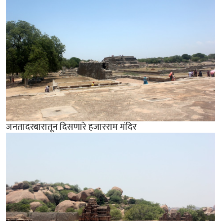
जनतादरबारातून दिसणारे हजारराम मंदिर