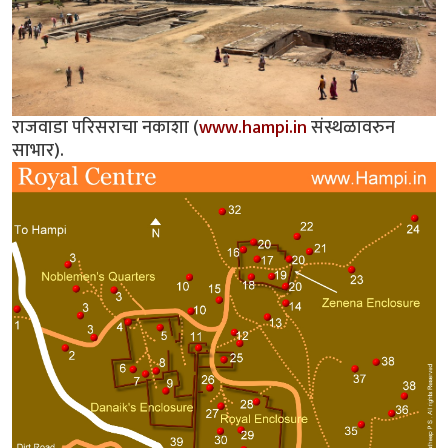
राजवाडा परिसराचा नकाशा (
www.hampi.in
संस्थळावरुन
साभार).