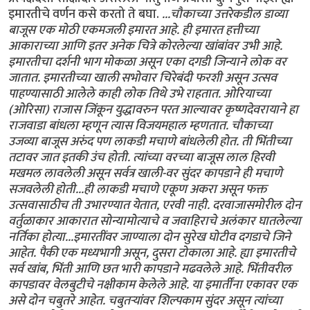
इमारतीचे वर्णन कसे करतो ते बघा.
...चौकाच्या उत्तरेकडील डाव्या
बाजूस एक मोठी एकमजली इमारत आहे. ही इमारत हत्तीच्या
आकाराच्या आणि इतर अनेक चित्रे कोरलेल्या खांबांवर उभी आहे.
इमारतीचा दर्शनी भाग मोकळा असून एका दगडी जिन्याने लोक वर
जातात. इमारतीच्या खाली सभोवार चिरेबंदी फरशी असून उत्सव
पाहण्यासाठी आलेले काही लोक तिथे उभे राहतात. ओरियाच्या
(ओरिसा) राजास जिंकून युद्धावरुन परत आल्यावर कृष्णदेवरायाने हा
राजवाडा बांधला म्हणून त्यास विजयमहाल म्हणतात. चौकाच्या
उजव्या बाजूस अरुंद पण लाकडी मचाणे बांधलेली होत. ती भिंतीच्या
तटावर जात इतकी उंच होती. त्यांच्या वरच्या बाजूस लाल हिरवी
मखमल लावलेली असून सर्वत्र खाली-वर सुंदर कापडाने ही मचाणे
सजवलेली होती...ही लाकडी मचाणे एकूण अकरा असून फक्त
उत्सवासाठीच ती उभारण्यात येतात, एरवी नाही. दरवाजासमोरील दोन
वर्तुळाकार आकारात सोन्यामोत्याचे व जवाहिराचे अलंकार घातलेल्या
नर्तिका होत्या...इमारतींवर जाण्याला दोन सुरेख घोटीव दगडाचे जिने
आहेत. पैकी एक मध्यभागी असून, दुसरा टोकाला आहे. ह्या इमारतीचे
सर्व खांब, भिंती आणि छत भारी कापडाने मढवलेले आहे. भिंतीवरील
कापडावर वेलबुटीचे नक्षीकाम केलेले आहे. या इमार्तींना एकावर एक
असे दोन चबुतरे आहेत. चबुतर्‍यांवर शिल्पकाम सुंदर असून त्यांच्या