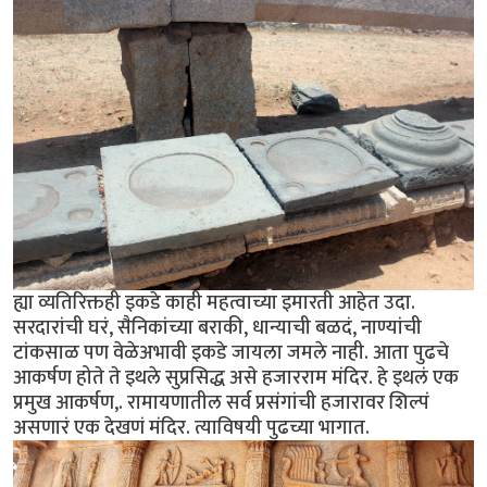
ह्या व्यतिरिक्तही इकडे काही महत्वाच्या इमारती आहेत उदा.
सरदारांची घरं, सैनिकांच्या बराकी, धान्याची बळदं, नाण्यांची
टांकसाळ पण वेळेअभावी इकडे जायला जमले नाही. आता पुढचे
आकर्षण होते ते इथले सुप्रसिद्ध असे हजारराम मंदिर. हे इथलं एक
प्रमुख आकर्षण,. रामायणातील सर्व प्रसंगांची हजारावर शिल्पं
असणारं एक देखणं मंदिर. त्याविषयी पुढच्या भागात.