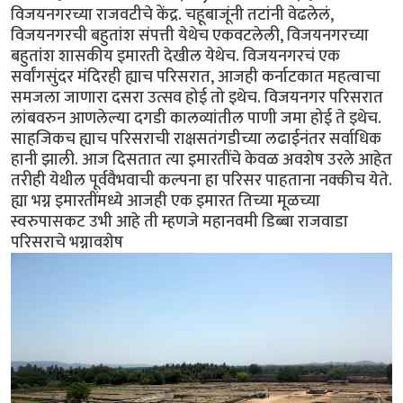
विजयनगरच्या राजवटीचे केंद्र. चहूबाजूंनी तटांनी वेढलेलं,
विजयनगरची बहुतांश संपत्ती येथेच एकवटलेली, विजयनगरच्या
बहुतांश शासकीय इमारती देखील येथेच. विजयनगरचं एक
सर्वांगसुंदर मंदिरही ह्याच परिसरात, आजही कर्नाटकात महत्वाचा
समजला जाणारा दसरा उत्सव होई तो इथेच. विजयनगर परिसरात
लांबवरुन आणलेल्या दगडी कालव्यांतील पाणी जमा होई ते इथेच.
साहजिकच ह्याच परिसराची राक्षसतंगडीच्या लढाईनंतर सर्वाधिक
हानी झाली. आज दिसतात त्या इमारतींचे केवळ अवशेष उरले आहेत
तरीही येथील पूर्ववैभवाची कल्पना हा परिसर पाहताना नक्कीच येते.
ह्या भग्न इमारतींमध्ये आजही एक इमारत तिच्या मूळच्या
स्वरुपासकट उभी आहे ती म्हणजे महानवमी डिब्बा राजवाडा
परिसराचे भग्नावशेष