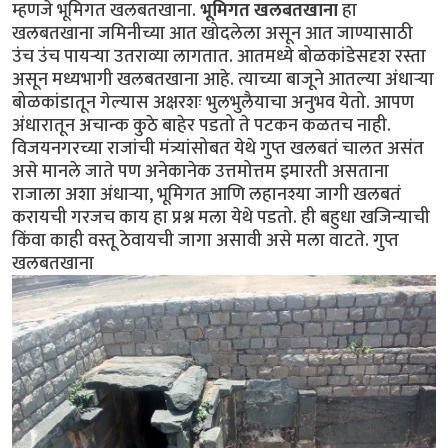
म्हणजे भूमिगत खलबतखाना.
भूमिगत खलबतखाना
हा
खलबतखाना जमिनीच्या आत खोदलेला असून आत जाण्यासाठी
उंच उंच पायर्‍या उतराव्या लागतात. आतमध्ये बोळकांडेसदृश रस्ता
असून मध्यभागी खलबतखाना आहे. त्याच्या बाजूने आतल्या अंधार्‍या
बोळकांडातून गेल्यास अक्षरशः भुलभुलैयाचा अनुभव येतो. आपण
अंधारातून अचान्क कुठे बाहेर पडतो ते पटकन कळतच नाही.
विजयनगरच्या राजांची मंत्र्यांसोबत येथे गुप्त खलबतं चालत असंत
असे मानले जाते पण अनेकानेक उत्तमोत्तम इमारती असताना
राजाला अशा अंधार्‍या, भूमिगत आणि लहानश्या जागी खलबतं
करायची गरजच काय हा प्रश्न मला येथे पडतो. ही बहुधा खजिन्याची
किंवा काही वस्तू ठेवायची जागा असावी असे मला वाटते. गुप्त
खलबतखाना