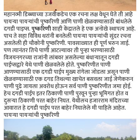
महानव्मी डिब्ब्याच्या उजवीकडेच एक रचना लक्ष वेधून घेते ती आहे
पायर्‍या पायर्‍यांची पुष्करिणी आणि पाणी खेळवण्यासाठी बांधलेले
दगडी पाइप्स.
पुष्करिणी
शाही केंद्रातले हे एक अनोखे स्थापत्य आहे.
पाच ते सहा विविध थरांनी बनलेली पायर्‍या पायर्‍यांची सुंदर रचना
असलेली ही चौकोनी पुष्करिणी. पावसाळ्यात ही पूर्ण भरुन जाई.
पण त्यानंतर तिचे पाणी आटल्यावर ती पुन्हा भरण्यासाठी
विजयनगरच्या राजांनी लांबवर असलेल्या बंधार्‍यातून दगडी
पाईप्सद्वारे येथे पाणी खेळवलेले होते. पुष्करिणीत पाणी
आणण्यासाठी एक दगडी पाईप मुख्य रांगेला जोडला असून पाणी
खेळवण्यासाठी एक दगड तिथल्या खाचेत बसवला जाई जेणेकरुन
पाणी पुढे जायला अवरोध होऊन सर्व पाणी पुष्करिणीत जमा होई.
हेच दगडी पाईप इतर ठिकाणी पाणी पुरवून पुन्हा भूमिगत होत व
दुसर्‍या ठिकाणी परत बाहेर निघत. येथीलच हजारराम मंदिराच्या
आवारात हे दगडी पाईप परत बाहेर निघालेले मी पाहिले आहेत.
पायर्‍या पायर्‍यांची पुष्करिणी