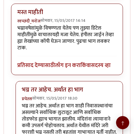
मस्त माहीती
सोमवार, 15/05/2017 14:14
स्वच्छंदी_मनोज
भग्नावषेशांमुळे विषण्णता येतेय पण तुझ्या डिटेल
माहीतींमुळे वाचालायही मजा येतेय. हंपीला जाईन तेव्हा
ह्या लेखांच्या कॉपी घेऊन जाणार. पुढचा भाग लवकर
टाक.
प्रतिसाद देण्यासाठी
लॉग इन करा
किंवा
सदस्य व्हा
भग्न तर आहेच. अर्थात हा भाग
सोमवार, 15/05/2017 18:30
प्रचेतस
In reply to
मस्त माहीती
by
स्वच्छंदी_मनोज
भग्न तर आहेच. अर्थात हा भाग शाही निवासस्थानांचा
असल्याने सर्वाधिक लुटालूट आणि सर्वाधिक
तोडफोड ह्याच भागात झालीय. मंदिरांना त्यामानाने
↑
कमी उपसर्ग पोहोचलाय. अर्थात येथील मंदिरे जरी
फारशी भग्न नसली तरी बहुतांश गाभाऱ्यात मूर्ती नाहीत.