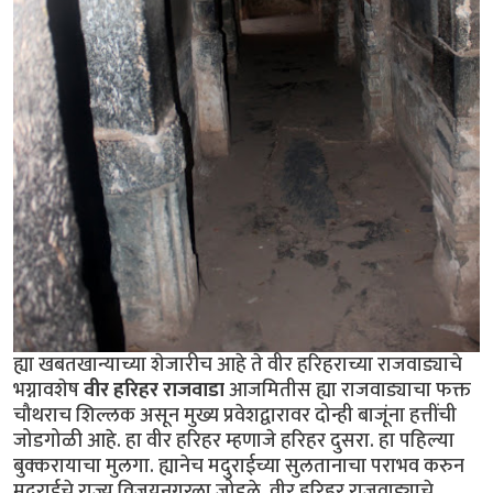
ह्या खबतखान्याच्या शेजारीच आहे ते वीर हरिहराच्या राजवाड्याचे
भग्नावशेष
वीर हरिहर राजवाडा
आजमितीस ह्या राजवाड्याचा फक्त
चौथराच शिल्लक असून मुख्य प्रवेशद्वारावर दोन्ही बाजूंना हत्तींची
जोडगोळी आहे. हा वीर हरिहर म्हणाजे हरिहर दुसरा. हा पहिल्या
बुक्करायाचा मुलगा. ह्यानेच मदुराईच्या सुलतानाचा पराभव करुन
मदुराईचे राज्य विजयनगरला जोडले. वीर हरिहर राजवाड्याचे