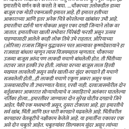
इमारतीचे वर्णन कसे करतो ते बघा.
...चौकाच्या उत्तरेकडील डाव्या
बाजूस एक मोठी एकमजली इमारत आहे. ही इमारत हत्तीच्या
आकाराच्या आणि इतर अनेक चित्रे कोरलेल्या खांबांवर उभी आहे.
इमारतीचा दर्शनी भाग मोकळा असून एका दगडी जिन्याने लोक वर
जातात. इमारतीच्या खाली सभोवार चिरेबंदी फरशी असून उत्सव
पाहण्यासाठी आलेले काही लोक तिथे उभे राहतात. ओरियाच्या
(ओरिसा) राजास जिंकून युद्धावरुन परत आल्यावर कृष्णदेवरायाने हा
राजवाडा बांधला म्हणून त्यास विजयमहाल म्हणतात. चौकाच्या
उजव्या बाजूस अरुंद पण लाकडी मचाणे बांधलेली होत. ती भिंतीच्या
तटावर जात इतकी उंच होती. त्यांच्या वरच्या बाजूस लाल हिरवी
मखमल लावलेली असून सर्वत्र खाली-वर सुंदर कापडाने ही मचाणे
सजवलेली होती...ही लाकडी मचाणे एकूण अकरा असून फक्त
उत्सवासाठीच ती उभारण्यात येतात, एरवी नाही. दरवाजासमोरील दोन
वर्तुळाकार आकारात सोन्यामोत्याचे व जवाहिराचे अलंकार घातलेल्या
नर्तिका होत्या...इमारतींवर जाण्याला दोन सुरेख घोटीव दगडाचे जिने
आहेत. पैकी एक मध्यभागी असून, दुसरा टोकाला आहे. ह्या इमारतीचे
सर्व खांब, भिंती आणि छत भारी कापडाने मढवलेले आहे. भिंतीवरील
कापडावर वेलबुटीचे नक्षीकाम केलेले आहे. या इमार्तींना एकावर एक
असे दोन चबुतरे आहेत. चबुतर्‍यांवर शिल्पकाम सुंदर असून त्यांच्या