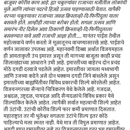
बाजूवर कोरीव काम आहे. ह्या चबुतर्‍यांवर राजाच्या मर्जीतील लोकांची
मुले आणि त्यांच्या पदरचे हिजडे उत्सव पाहण्यासाठी येतात. यापैकी
वरच्या चबुतर्‍यावर राजाच्या जवळ क्रिस्ताव्हो-दि-फिगैरेदुला याला
बसवले होते. आम्हीही त्याच्या बरोबर होतो. सगळा उत्सव आणि
समारंभ नीट दिसेल अशा ठिकाणी क्रिस्ताव्हो-दि-फिगैरेदुलाला
बसवण्यात यावे अशी राजाची आज्ञा होती.....
यानंतर पाईश तेथील
महोत्सवाचे वर्णन करतो जे मूळातूनच वाचण्यासारखे आहे. पाईशचे
वर्णन जालावर उपलब्ध आहे. महानवमी डिब्बा अर्थात विजयमहाल
ही आयताकृती उंच इमारत असून ती मागच्या बाजूला काही प्रचंड
शिलाखंडाच्या आधाराने उभी आहे. इमारतीच्या बाहेरच दोन प्रचंड
मोठे दगडी दरवाजे पडलेले आहेत. इमारतीवर जायला मध्यभागी
आणि उजव्या कडेने असे दोन भक्कम दगडी जिने बांधलेले असून
इमारतीच्या बाह्यभिंतीवर विविध प्रकारची शिल्पे कोरलेली आहेत.
विजयनगरच्या सैन्याचे चित्रिकरण येथे केलेले आहे. गजदळ,
अश्वदळ, उष्ट्रदळ, पायदळ आदि सैन्यदळांचे विविध प्रकार येथे
शिल्पांकित केलेले आहेत. त्यापैकी सर्वात महत्वाची शिल्पे आहेत
ती उंटांची. उंटांची कोरीव शिल्पे फार कमी प्रमाणात दिसतात.
महाराष्ट्रात तर मी भुलेश्वर वगळता उंटांचे शिल्प इतर कोठे
पाहिल्याचे मला स्मरत नाही. येथे मात्र ती विपुल प्रमाणात आहेत.
अगदी ह्याच इमारतीवर नव्हे तर विजयनगरच्या इतर भग्न इमारतींवर,