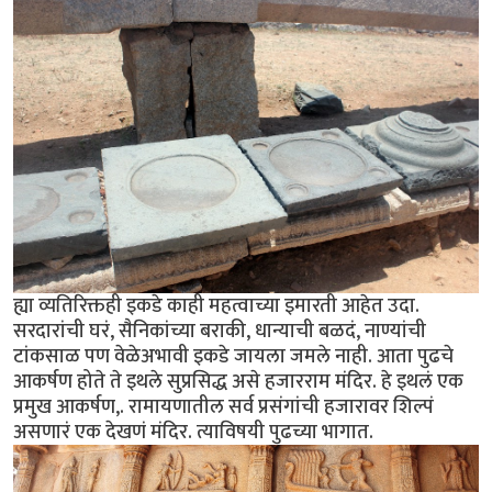
ह्या व्यतिरिक्तही इकडे काही महत्वाच्या इमारती आहेत उदा.
सरदारांची घरं, सैनिकांच्या बराकी, धान्याची बळदं, नाण्यांची
टांकसाळ पण वेळेअभावी इकडे जायला जमले नाही. आता पुढचे
आकर्षण होते ते इथले सुप्रसिद्ध असे हजारराम मंदिर. हे इथलं एक
प्रमुख आकर्षण,. रामायणातील सर्व प्रसंगांची हजारावर शिल्पं
असणारं एक देखणं मंदिर. त्याविषयी पुढच्या भागात.