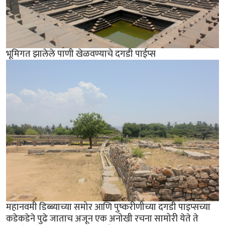
भूमिगत झालेले पाणी खेळवण्याचे दगडी पाईप्स
महानवमी डिब्ब्याच्या समोर आणि पुष्करीणीच्या दगडी पाइप्सच्या
कडेकडेने पुढे जाताच अजून एक अनोखी रचना सामोरी येते ते