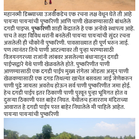
महानव्मी डिब्ब्याच्या उजवीकडेच एक रचना लक्ष वेधून घेते ती आहे
पायर्‍या पायर्‍यांची पुष्करिणी आणि पाणी खेळवण्यासाठी बांधलेले
दगडी पाइप्स.
पुष्करिणी
शाही केंद्रातले हे एक अनोखे स्थापत्य आहे.
पाच ते सहा विविध थरांनी बनलेली पायर्‍या पायर्‍यांची सुंदर रचना
असलेली ही चौकोनी पुष्करिणी. पावसाळ्यात ही पूर्ण भरुन जाई.
पण त्यानंतर तिचे पाणी आटल्यावर ती पुन्हा भरण्यासाठी
विजयनगरच्या राजांनी लांबवर असलेल्या बंधार्‍यातून दगडी
पाईप्सद्वारे येथे पाणी खेळवलेले होते. पुष्करिणीत पाणी
आणण्यासाठी एक दगडी पाईप मुख्य रांगेला जोडला असून पाणी
खेळवण्यासाठी एक दगड तिथल्या खाचेत बसवला जाई जेणेकरुन
पाणी पुढे जायला अवरोध होऊन सर्व पाणी पुष्करिणीत जमा होई.
हेच दगडी पाईप इतर ठिकाणी पाणी पुरवून पुन्हा भूमिगत होत व
दुसर्‍या ठिकाणी परत बाहेर निघत. येथीलच हजारराम मंदिराच्या
आवारात हे दगडी पाईप परत बाहेर निघालेले मी पाहिले आहेत.
पायर्‍या पायर्‍यांची पुष्करिणी