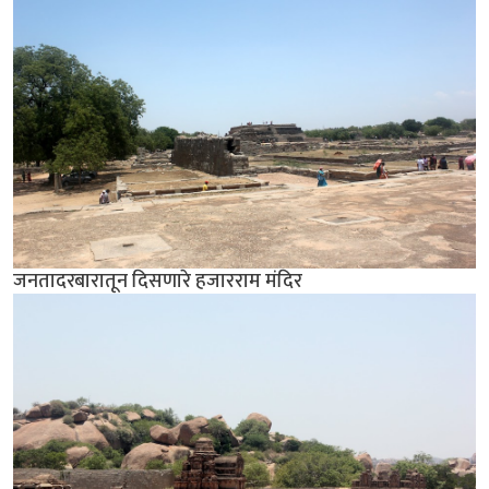
जनतादरबारातून दिसणारे हजारराम मंदिर