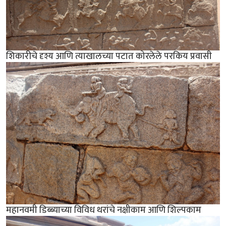
शिकारीचे दृश्य आणि त्याखालच्या पटात कोरलेले परकिय प्रवासी
महानवमी डिब्ब्याच्या विविध थरांचे नक्षीकाम आणि शिल्पकाम