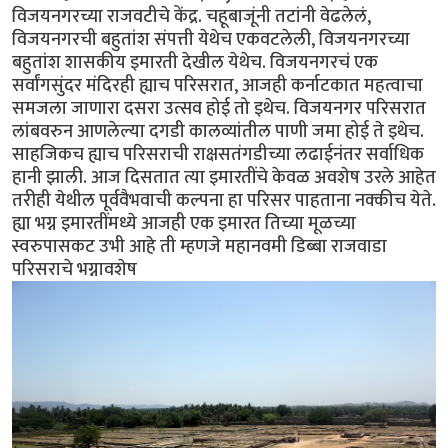
विजयनगरच्या राजवटीचे केंद्र. चहूबाजूंनी तटांनी वेढलेलं,
विजयनगरची बहुतांश संपत्ती येथेच एकवटलेली, विजयनगरच्या
बहुतांश शासकीय इमारती देखील येथेच. विजयनगरचं एक
सर्वांगसुंदर मंदिरही ह्याच परिसरात, आजही कर्नाटकात महत्वाचा
समजला जाणारा दसरा उत्सव होई तो इथेच. विजयनगर परिसरात
लांबवरुन आणलेल्या दगडी कालव्यांतील पाणी जमा होई ते इथेच.
साहजिकच ह्याच परिसराची राक्षसतंगडीच्या लढाईनंतर सर्वाधिक
हानी झाली. आज दिसतात त्या इमारतींचे केवळ अवशेष उरले आहेत
तरीही येथील पूर्ववैभवाची कल्पना हा परिसर पाहताना नक्कीच येते.
ह्या भग्न इमारतींमध्ये आजही एक इमारत तिच्या मूळच्या
स्वरुपासकट उभी आहे ती म्हणजे महानवमी डिब्बा राजवाडा
परिसराचे भग्नावशेष