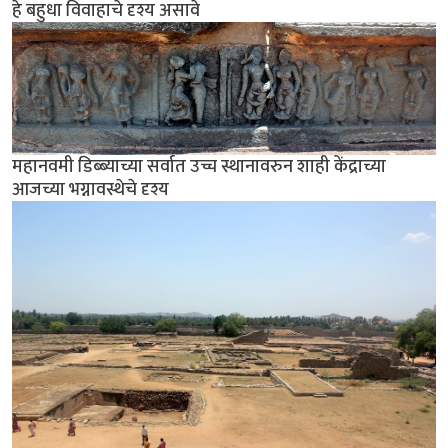
हे बहुधा विवाहाचे दृश्य असावे
महानवमी डिब्ब्याच्या सर्वात उच्च स्थानावरुन शाही केंद्राच्या
आजच्या भग्नावस्थेचे दृश्य