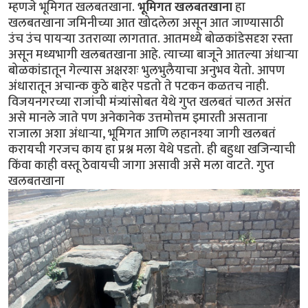
म्हणजे भूमिगत खलबतखाना.
भूमिगत खलबतखाना
हा
खलबतखाना जमिनीच्या आत खोदलेला असून आत जाण्यासाठी
उंच उंच पायर्‍या उतराव्या लागतात. आतमध्ये बोळकांडेसदृश रस्ता
असून मध्यभागी खलबतखाना आहे. त्याच्या बाजूने आतल्या अंधार्‍या
बोळकांडातून गेल्यास अक्षरशः भुलभुलैयाचा अनुभव येतो. आपण
अंधारातून अचान्क कुठे बाहेर पडतो ते पटकन कळतच नाही.
विजयनगरच्या राजांची मंत्र्यांसोबत येथे गुप्त खलबतं चालत असंत
असे मानले जाते पण अनेकानेक उत्तमोत्तम इमारती असताना
राजाला अशा अंधार्‍या, भूमिगत आणि लहानश्या जागी खलबतं
करायची गरजच काय हा प्रश्न मला येथे पडतो. ही बहुधा खजिन्याची
किंवा काही वस्तू ठेवायची जागा असावी असे मला वाटते. गुप्त
खलबतखाना