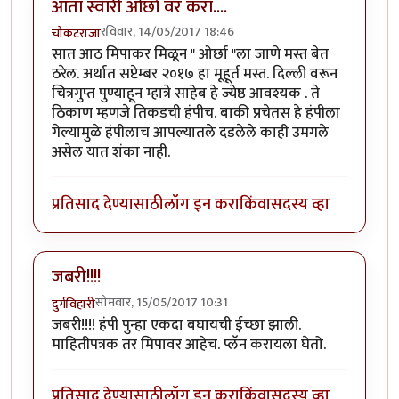
आता स्वारी ओर्छा वर करा....
रविवार, 14/05/2017 18:46
चौकटराजा
सात आठ मिपाकर मिळून " ओर्छा "ला जाणे मस्त बेत
ठरेल. अर्थात सप्टेम्बर २०१७ हा मूहूर्त मस्त. दिल्ली वरून
चित्रगुप्त पुण्याहून म्हात्रे साहेब हे ज्येष्ठ आवश्यक . ते
ठिकाण म्हणजे तिकडची हंपीच. बाकी प्रचेतस हे हंपीला
गेल्यामुळे हंपीलाच आपल्यातले दडलेले काही उमगले
असेल यात शंका नाही.
प्रतिसाद देण्यासाठी
लॉग इन करा
किंवा
सदस्य व्हा
जबरी!!!!
सोमवार, 15/05/2017 10:31
दुर्गविहारी
जबरी!!!! हंपी पुन्हा एकदा बघायची ईच्छा झाली.
माहितीपत्रक तर मिपावर आहेच. प्लॅन करायला घेतो.
प्रतिसाद देण्यासाठी
लॉग इन करा
किंवा
सदस्य व्हा