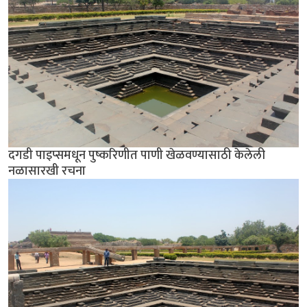
दगडी पाइप्समधून पुष्करिणीत पाणी खेळवण्यासाठी केलेली
नळासारखी रचना