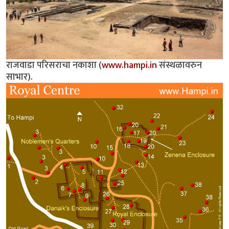
राजवाडा परिसराचा नकाशा (
www.hampi.in
संस्थळावरुन
साभार).