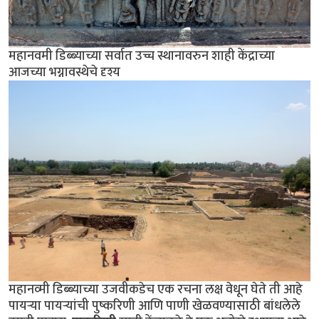
महानवमी डिब्ब्याच्या सर्वात उच्च स्थानावरुन शाही केंद्राच्या
आजच्या भग्नावस्थेचे दृश्य
महानव्मी डिब्ब्याच्या उजवीकडेच एक रचना लक्ष वेधून घेते ती आहे
पायर्‍या पायर्‍यांची पुष्करिणी आणि पाणी खेळवण्यासाठी बांधलेले