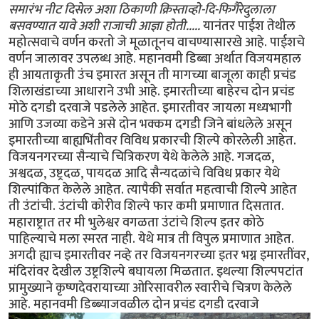
समारंभ नीट दिसेल अशा ठिकाणी क्रिस्ताव्हो-दि-फिगैरेदुलाला
बसवण्यात यावे अशी राजाची आज्ञा होती.....
यानंतर पाईश तेथील
महोत्सवाचे वर्णन करतो जे मूळातूनच वाचण्यासारखे आहे. पाईशचे
वर्णन जालावर उपलब्ध आहे. महानवमी डिब्बा अर्थात विजयमहाल
ही आयताकृती उंच इमारत असून ती मागच्या बाजूला काही प्रचंड
शिलाखंडाच्या आधाराने उभी आहे. इमारतीच्या बाहेरच दोन प्रचंड
मोठे दगडी दरवाजे पडलेले आहेत. इमारतीवर जायला मध्यभागी
आणि उजव्या कडेने असे दोन भक्कम दगडी जिने बांधलेले असून
इमारतीच्या बाह्यभिंतीवर विविध प्रकारची शिल्पे कोरलेली आहेत.
विजयनगरच्या सैन्याचे चित्रिकरण येथे केलेले आहे. गजदळ,
अश्वदळ, उष्ट्रदळ, पायदळ आदि सैन्यदळांचे विविध प्रकार येथे
शिल्पांकित केलेले आहेत. त्यापैकी सर्वात महत्वाची शिल्पे आहेत
ती उंटांची. उंटांची कोरीव शिल्पे फार कमी प्रमाणात दिसतात.
महाराष्ट्रात तर मी भुलेश्वर वगळता उंटांचे शिल्प इतर कोठे
पाहिल्याचे मला स्मरत नाही. येथे मात्र ती विपुल प्रमाणात आहेत.
अगदी ह्याच इमारतीवर नव्हे तर विजयनगरच्या इतर भग्न इमारतींवर,
मंदिरांवर देखील उष्ट्रशिल्पे बघायला मिळतात. इथल्या शिल्पपटांत
प्रामुख्याने कृष्णदेवरायाच्या ओरिसावरील स्वारीचे चित्रण केलेले
आहे. महानवमी डिब्ब्याजवळील दोन प्रचंड दगडी दरवाजे