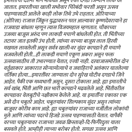
इमारतीचा दर्शनी भाग मोकळा असून एका दगडी जिन्याने लोक वर
जातात. इमारतीच्या खाली सभोवार चिरेबंदी फरशी असून उत्सव
पाहण्यासाठी आलेले काही लोक तिथे उभे राहतात. ओरियाच्या
(ओरिसा) राजास जिंकून युद्धावरुन परत आल्यावर कृष्णदेवरायाने हा
राजवाडा बांधला म्हणून त्यास विजयमहाल म्हणतात. चौकाच्या
उजव्या बाजूस अरुंद पण लाकडी मचाणे बांधलेली होत. ती भिंतीच्या
तटावर जात इतकी उंच होती. त्यांच्या वरच्या बाजूस लाल हिरवी
मखमल लावलेली असून सर्वत्र खाली-वर सुंदर कापडाने ही मचाणे
सजवलेली होती...ही लाकडी मचाणे एकूण अकरा असून फक्त
उत्सवासाठीच ती उभारण्यात येतात, एरवी नाही. दरवाजासमोरील दोन
वर्तुळाकार आकारात सोन्यामोत्याचे व जवाहिराचे अलंकार घातलेल्या
नर्तिका होत्या...इमारतींवर जाण्याला दोन सुरेख घोटीव दगडाचे जिने
आहेत. पैकी एक मध्यभागी असून, दुसरा टोकाला आहे. ह्या इमारतीचे
सर्व खांब, भिंती आणि छत भारी कापडाने मढवलेले आहे. भिंतीवरील
कापडावर वेलबुटीचे नक्षीकाम केलेले आहे. या इमार्तींना एकावर एक
असे दोन चबुतरे आहेत. चबुतर्‍यांवर शिल्पकाम सुंदर असून त्यांच्या
बाजूवर कोरीव काम आहे. ह्या चबुतर्‍यांवर राजाच्या मर्जीतील लोकांची
मुले आणि त्यांच्या पदरचे हिजडे उत्सव पाहण्यासाठी येतात. यापैकी
वरच्या चबुतर्‍यावर राजाच्या जवळ क्रिस्ताव्हो-दि-फिगैरेदुला याला
बसवले होते. आम्हीही त्याच्या बरोबर होतो. सगळा उत्सव आणि