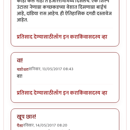
काही केलं नाही ते हजाररामामध्ये दिसेलच. एक शिल्प
उंटाला नेणाय्रा कच्छकडच्या वेशात दिसणाय्रा बाईचं
आहे, दांडिया रास आहेच. ही ऐतिहासिक दगडी दस्तावेज
आहेत.
प्रतिसाद देण्यासाठी
लॉग इन करा
किंवा
सदस्य व्हा
वा!
शनिवार, 13/05/2017 08:43
यशोधरा
वा!
प्रतिसाद देण्यासाठी
लॉग इन करा
किंवा
सदस्य व्हा
खूप छान!
रविवार, 14/05/2017 08:20
पैसा