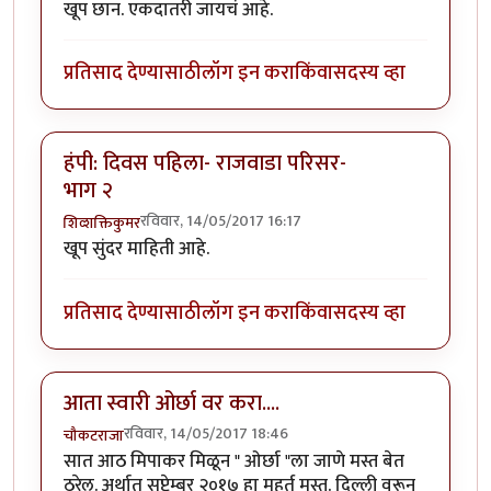
खूप छान. एकदातरी जायचं आहे.
प्रतिसाद देण्यासाठी
लॉग इन करा
किंवा
सदस्य व्हा
हंपी: दिवस पहिला- राजवाडा परिसर-
भाग २
रविवार, 14/05/2017 16:17
शिव्शक्तिकुमर
खूप सुंदर माहिती आहे.
प्रतिसाद देण्यासाठी
लॉग इन करा
किंवा
सदस्य व्हा
आता स्वारी ओर्छा वर करा....
रविवार, 14/05/2017 18:46
चौकटराजा
सात आठ मिपाकर मिळून " ओर्छा "ला जाणे मस्त बेत
ठरेल. अर्थात सप्टेम्बर २०१७ हा मूहूर्त मस्त. दिल्ली वरून