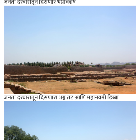
जनता दरबारातून दिसणारे भग्नावशेष
जनता दरबारातून दिसणारा भग्न तट आणि महानवमी डिब्बा