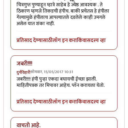
चित्रगुप्त पुण्याहून म्हात्रे साहेब हे ज्येष्ठ आवश्यक . ते
ठिकाण म्हणजे तिकडची हंपीच. बाकी प्रचेतस हे हंपीला
गेल्यामुळे हंपीलाच आपल्यातले दडलेले काही उमगले
असेल यात शंका नाही.
प्रतिसाद देण्यासाठी
लॉग इन करा
किंवा
सदस्य व्हा
जबरी!!!!
सोमवार, 15/05/2017 10:31
दुर्गविहारी
जबरी!!!! हंपी पुन्हा एकदा बघायची ईच्छा झाली.
माहितीपत्रक तर मिपावर आहेच. प्लॅन करायला घेतो.
प्रतिसाद देण्यासाठी
लॉग इन करा
किंवा
सदस्य व्हा
वाचतो आहे.