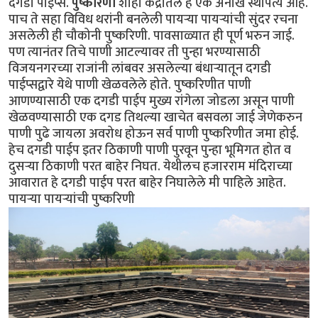
दगडी पाइप्स.
पुष्करिणी
शाही केंद्रातले हे एक अनोखे स्थापत्य आहे.
पाच ते सहा विविध थरांनी बनलेली पायर्‍या पायर्‍यांची सुंदर रचना
असलेली ही चौकोनी पुष्करिणी. पावसाळ्यात ही पूर्ण भरुन जाई.
पण त्यानंतर तिचे पाणी आटल्यावर ती पुन्हा भरण्यासाठी
विजयनगरच्या राजांनी लांबवर असलेल्या बंधार्‍यातून दगडी
पाईप्सद्वारे येथे पाणी खेळवलेले होते. पुष्करिणीत पाणी
आणण्यासाठी एक दगडी पाईप मुख्य रांगेला जोडला असून पाणी
खेळवण्यासाठी एक दगड तिथल्या खाचेत बसवला जाई जेणेकरुन
पाणी पुढे जायला अवरोध होऊन सर्व पाणी पुष्करिणीत जमा होई.
हेच दगडी पाईप इतर ठिकाणी पाणी पुरवून पुन्हा भूमिगत होत व
दुसर्‍या ठिकाणी परत बाहेर निघत. येथीलच हजारराम मंदिराच्या
आवारात हे दगडी पाईप परत बाहेर निघालेले मी पाहिले आहेत.
पायर्‍या पायर्‍यांची पुष्करिणी