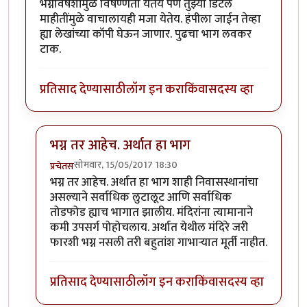
भग्नावषेशांमुळे विषण्णता येतेय पण तुझ्या डिटेल
माहीतींमुळे वाचालायही मजा येतेय. हंपीला जाईन तेव्हा
ह्या लेखांच्या कॉपी घेऊन जाणार. पुढचा भाग लवकर
टाक.
प्रतिसाद देण्यासाठी
लॉग इन करा
किंवा
सदस्य व्हा
भग्न तर आहेच. अर्थात हा भाग
सोमवार, 15/05/2017 18:30
प्रचेतस
In reply to
मस्त माहीती
by
स्वच्छंदी_मनोज
भग्न तर आहेच. अर्थात हा भाग शाही निवासस्थानांचा
असल्याने सर्वाधिक लुटालूट आणि सर्वाधिक
तोडफोड ह्याच भागात झालीय. मंदिरांना त्यामानाने
कमी उपसर्ग पोहोचलाय. अर्थात येथील मंदिरे जरी
फारशी भग्न नसली तरी बहुतांश गाभाऱ्यात मूर्ती नाहीत.
प्रतिसाद देण्यासाठी
लॉग इन करा
किंवा
सदस्य व्हा