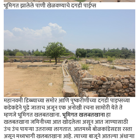
भूमिगत झालेले पाणी खेळवण्याचे दगडी पाईप्स
महानवमी डिब्ब्याच्या समोर आणि पुष्करीणीच्या दगडी पाइप्सच्या
कडेकडेने पुढे जाताच अजून एक अनोखी रचना सामोरी येते ते
म्हणजे भूमिगत खलबतखाना.
भूमिगत खलबतखाना
हा
खलबतखाना जमिनीच्या आत खोदलेला असून आत जाण्यासाठी
उंच उंच पायर्‍या उतराव्या लागतात. आतमध्ये बोळकांडेसदृश रस्ता
असून मध्यभागी खलबतखाना आहे. त्याच्या बाजूने आतल्या अंधार्‍या