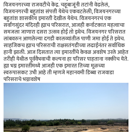
विजयनगरच्या राजवटीचे केंद्र. चहूबाजूंनी तटांनी वेढलेलं,
विजयनगरची बहुतांश संपत्ती येथेच एकवटलेली, विजयनगरच्या
बहुतांश शासकीय इमारती देखील येथेच. विजयनगरचं एक
सर्वांगसुंदर मंदिरही ह्याच परिसरात, आजही कर्नाटकात महत्वाचा
समजला जाणारा दसरा उत्सव होई तो इथेच. विजयनगर परिसरात
लांबवरुन आणलेल्या दगडी कालव्यांतील पाणी जमा होई ते इथेच.
साहजिकच ह्याच परिसराची राक्षसतंगडीच्या लढाईनंतर सर्वाधिक
हानी झाली. आज दिसतात त्या इमारतींचे केवळ अवशेष उरले आहेत
तरीही येथील पूर्ववैभवाची कल्पना हा परिसर पाहताना नक्कीच येते.
ह्या भग्न इमारतींमध्ये आजही एक इमारत तिच्या मूळच्या
स्वरुपासकट उभी आहे ती म्हणजे महानवमी डिब्बा राजवाडा
परिसराचे भग्नावशेष