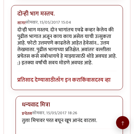
दोन्ही भाग मस्तच.
सोमवार, 15/05/2017 15:04
सागर
दोन्ही भाग मस्तच. दोन भागांतच एवढे कव्हर केलेय की
पुढील भागात अजून काय काय असेल याची उत्सुकता
आहे. फोटो उत्तमपणे काढलेले आहेत हेवेसांन... उत्तम
लेखमाला. पुढील भागाच्या प्रतिक्षेत. अवांतरः वल्लीला
प्रचेतस कसे संबोधायचे हे माझ्यासाठी थोडे अवघड आहे.
;) इतक्या वर्षांची सवय मोडणे अवघड आहे.
प्रतिसाद देण्यासाठी
लॉग इन करा
किंवा
सदस्य व्हा
धन्यवाद मित्रा
सोमवार, 15/05/2017 18:26
प्रचेतस
In reply to
दोन्ही भाग मस्तच.
by
सागर
तुला मिपावर परत बघून खूप आनंद वाटला.
↑