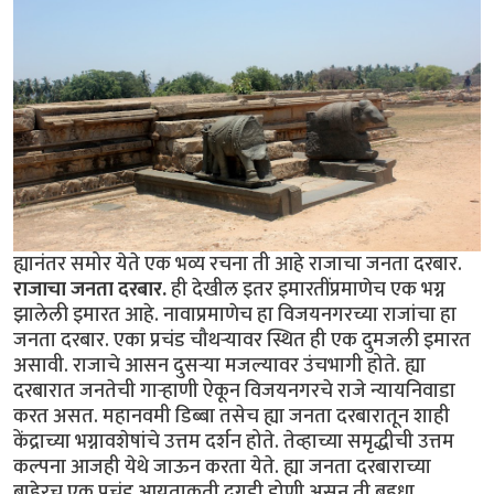
ह्यानंतर समोर येते एक भव्य रचना ती आहे राजाचा जनता दरबार.
राजाचा जनता दरबार.
ही देखील इतर इमारतींप्रमाणेच एक भग्न
झालेली इमारत आहे. नावाप्रमाणेच हा विजयनगरच्या राजांचा हा
जनता दरबार. एका प्रचंड चौथर्‍यावर स्थित ही एक दुमजली इमारत
असावी. राजाचे आसन दुसर्‍या मजल्यावर उंचभागी होते. ह्या
दरबारात जनतेची गार्‍हाणी ऐकून विजयनगरचे राजे न्यायनिवाडा
करत असत. महानवमी डिब्बा तसेच ह्या जनता दरबारातून शाही
केंद्राच्या भग्नावशेषांचे उत्तम दर्शन होते. तेव्हाच्या समृद्धीची उत्तम
कल्पना आजही येथे जाऊन करता येते. ह्या जनता दरबाराच्या
बाहेरच एक प्रचंड आयताकृती दगडी डोणी असून ती बहुधा