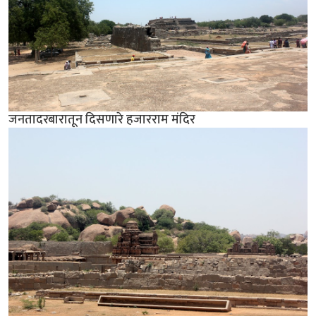
जनतादरबारातून दिसणारे हजारराम मंदिर