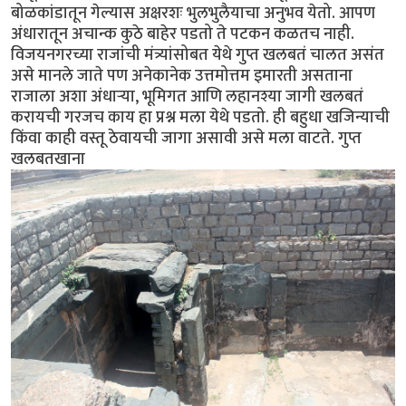
बोळकांडातून गेल्यास अक्षरशः भुलभुलैयाचा अनुभव येतो. आपण
अंधारातून अचान्क कुठे बाहेर पडतो ते पटकन कळतच नाही.
विजयनगरच्या राजांची मंत्र्यांसोबत येथे गुप्त खलबतं चालत असंत
असे मानले जाते पण अनेकानेक उत्तमोत्तम इमारती असताना
राजाला अशा अंधार्‍या, भूमिगत आणि लहानश्या जागी खलबतं
करायची गरजच काय हा प्रश्न मला येथे पडतो. ही बहुधा खजिन्याची
किंवा काही वस्तू ठेवायची जागा असावी असे मला वाटते. गुप्त
खलबतखाना