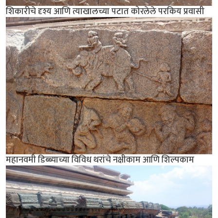
शिकारीचे दृश्य आणि त्याखालच्या पटात कोरलेले परकिय प्रवासी
महानवमी डिब्ब्याच्या विविध थरांचे नक्षीकाम आणि शिल्पकाम