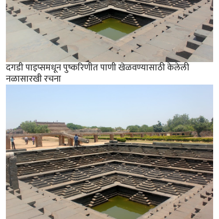
दगडी पाइप्समधून पुष्करिणीत पाणी खेळवण्यासाठी केलेली
नळासारखी रचना