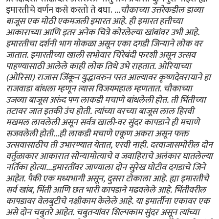
इमारतीचे वर्णन कसे करतो ते बघा.
...चौकाच्या उत्तरेकडील डाव्या
बाजूस एक मोठी एकमजली इमारत आहे. ही इमारत हत्तीच्या
आकाराच्या आणि इतर अनेक चित्रे कोरलेल्या खांबांवर उभी आहे.
इमारतीचा दर्शनी भाग मोकळा असून एका दगडी जिन्याने लोक वर
जातात. इमारतीच्या खाली सभोवार चिरेबंदी फरशी असून उत्सव
पाहण्यासाठी आलेले काही लोक तिथे उभे राहतात. ओरियाच्या
(ओरिसा) राजास जिंकून युद्धावरुन परत आल्यावर कृष्णदेवरायाने हा
राजवाडा बांधला म्हणून त्यास विजयमहाल म्हणतात. चौकाच्या
उजव्या बाजूस अरुंद पण लाकडी मचाणे बांधलेली होत. ती भिंतीच्या
तटावर जात इतकी उंच होती. त्यांच्या वरच्या बाजूस लाल हिरवी
मखमल लावलेली असून सर्वत्र खाली-वर सुंदर कापडाने ही मचाणे
सजवलेली होती...ही लाकडी मचाणे एकूण अकरा असून फक्त
उत्सवासाठीच ती उभारण्यात येतात, एरवी नाही. दरवाजासमोरील दोन
वर्तुळाकार आकारात सोन्यामोत्याचे व जवाहिराचे अलंकार घातलेल्या
नर्तिका होत्या...इमारतींवर जाण्याला दोन सुरेख घोटीव दगडाचे जिने
आहेत. पैकी एक मध्यभागी असून, दुसरा टोकाला आहे. ह्या इमारतीचे
सर्व खांब, भिंती आणि छत भारी कापडाने मढवलेले आहे. भिंतीवरील
कापडावर वेलबुटीचे नक्षीकाम केलेले आहे. या इमार्तींना एकावर एक
असे दोन चबुतरे आहेत. चबुतर्‍यांवर शिल्पकाम सुंदर असून त्यांच्या