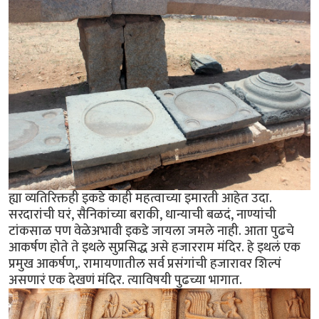
ह्या व्यतिरिक्तही इकडे काही महत्वाच्या इमारती आहेत उदा.
सरदारांची घरं, सैनिकांच्या बराकी, धान्याची बळदं, नाण्यांची
टांकसाळ पण वेळेअभावी इकडे जायला जमले नाही. आता पुढचे
आकर्षण होते ते इथले सुप्रसिद्ध असे हजारराम मंदिर. हे इथलं एक
प्रमुख आकर्षण,. रामायणातील सर्व प्रसंगांची हजारावर शिल्पं
असणारं एक देखणं मंदिर. त्याविषयी पुढच्या भागात.