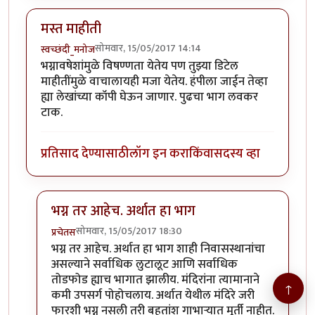
मस्त माहीती
सोमवार, 15/05/2017 14:14
स्वच्छंदी_मनोज
भग्नावषेशांमुळे विषण्णता येतेय पण तुझ्या डिटेल
माहीतींमुळे वाचालायही मजा येतेय. हंपीला जाईन तेव्हा
ह्या लेखांच्या कॉपी घेऊन जाणार. पुढचा भाग लवकर
टाक.
प्रतिसाद देण्यासाठी
लॉग इन करा
किंवा
सदस्य व्हा
भग्न तर आहेच. अर्थात हा भाग
सोमवार, 15/05/2017 18:30
प्रचेतस
In reply to
मस्त माहीती
by
स्वच्छंदी_मनोज
भग्न तर आहेच. अर्थात हा भाग शाही निवासस्थानांचा
असल्याने सर्वाधिक लुटालूट आणि सर्वाधिक
तोडफोड ह्याच भागात झालीय. मंदिरांना त्यामानाने
↑
कमी उपसर्ग पोहोचलाय. अर्थात येथील मंदिरे जरी
फारशी भग्न नसली तरी बहुतांश गाभाऱ्यात मूर्ती नाहीत.