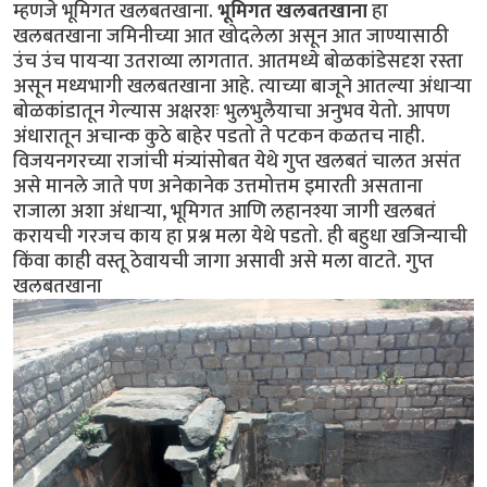
म्हणजे भूमिगत खलबतखाना.
भूमिगत खलबतखाना
हा
खलबतखाना जमिनीच्या आत खोदलेला असून आत जाण्यासाठी
उंच उंच पायर्‍या उतराव्या लागतात. आतमध्ये बोळकांडेसदृश रस्ता
असून मध्यभागी खलबतखाना आहे. त्याच्या बाजूने आतल्या अंधार्‍या
बोळकांडातून गेल्यास अक्षरशः भुलभुलैयाचा अनुभव येतो. आपण
अंधारातून अचान्क कुठे बाहेर पडतो ते पटकन कळतच नाही.
विजयनगरच्या राजांची मंत्र्यांसोबत येथे गुप्त खलबतं चालत असंत
असे मानले जाते पण अनेकानेक उत्तमोत्तम इमारती असताना
राजाला अशा अंधार्‍या, भूमिगत आणि लहानश्या जागी खलबतं
करायची गरजच काय हा प्रश्न मला येथे पडतो. ही बहुधा खजिन्याची
किंवा काही वस्तू ठेवायची जागा असावी असे मला वाटते. गुप्त
खलबतखाना