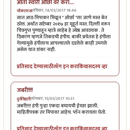
आता स्वारी ओर्छा वर करा....
रविवार, 14/05/2017 18:46
चौकटराजा
सात आठ मिपाकर मिळून " ओर्छा "ला जाणे मस्त बेत
ठरेल. अर्थात सप्टेम्बर २०१७ हा मूहूर्त मस्त. दिल्ली वरून
चित्रगुप्त पुण्याहून म्हात्रे साहेब हे ज्येष्ठ आवश्यक . ते
ठिकाण म्हणजे तिकडची हंपीच. बाकी प्रचेतस हे हंपीला
गेल्यामुळे हंपीलाच आपल्यातले दडलेले काही उमगले
असेल यात शंका नाही.
प्रतिसाद देण्यासाठी
लॉग इन करा
किंवा
सदस्य व्हा
जबरी!!!!
सोमवार, 15/05/2017 10:31
दुर्गविहारी
जबरी!!!! हंपी पुन्हा एकदा बघायची ईच्छा झाली.
माहितीपत्रक तर मिपावर आहेच. प्लॅन करायला घेतो.
प्रतिसाद देण्यासाठी
लॉग इन करा
किंवा
सदस्य व्हा