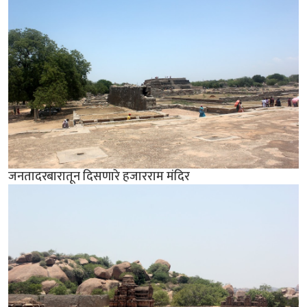
जनतादरबारातून दिसणारे हजारराम मंदिर