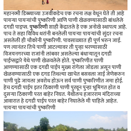
महानव्मी डिब्ब्याच्या उजवीकडेच एक रचना लक्ष वेधून घेते ती आहे
पायर्‍या पायर्‍यांची पुष्करिणी आणि पाणी खेळवण्यासाठी बांधलेले
दगडी पाइप्स.
पुष्करिणी
शाही केंद्रातले हे एक अनोखे स्थापत्य आहे.
पाच ते सहा विविध थरांनी बनलेली पायर्‍या पायर्‍यांची सुंदर रचना
असलेली ही चौकोनी पुष्करिणी. पावसाळ्यात ही पूर्ण भरुन जाई.
पण त्यानंतर तिचे पाणी आटल्यावर ती पुन्हा भरण्यासाठी
विजयनगरच्या राजांनी लांबवर असलेल्या बंधार्‍यातून दगडी
पाईप्सद्वारे येथे पाणी खेळवलेले होते. पुष्करिणीत पाणी
आणण्यासाठी एक दगडी पाईप मुख्य रांगेला जोडला असून पाणी
खेळवण्यासाठी एक दगड तिथल्या खाचेत बसवला जाई जेणेकरुन
पाणी पुढे जायला अवरोध होऊन सर्व पाणी पुष्करिणीत जमा होई.
हेच दगडी पाईप इतर ठिकाणी पाणी पुरवून पुन्हा भूमिगत होत व
दुसर्‍या ठिकाणी परत बाहेर निघत. येथीलच हजारराम मंदिराच्या
आवारात हे दगडी पाईप परत बाहेर निघालेले मी पाहिले आहेत.
पायर्‍या पायर्‍यांची पुष्करिणी