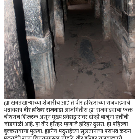
ह्या खबतखान्याच्या शेजारीच आहे ते वीर हरिहराच्या राजवाड्याचे
भग्नावशेष
वीर हरिहर राजवाडा
आजमितीस ह्या राजवाड्याचा फक्त
चौथराच शिल्लक असून मुख्य प्रवेशद्वारावर दोन्ही बाजूंना हत्तींची
जोडगोळी आहे. हा वीर हरिहर म्हणाजे हरिहर दुसरा. हा पहिल्या
बुक्करायाचा मुलगा. ह्यानेच मदुराईच्या सुलतानाचा पराभव करुन
मदुराईचे राज्य विजयनगरला जोडले. वीर हरिहर राजवाड्याचे