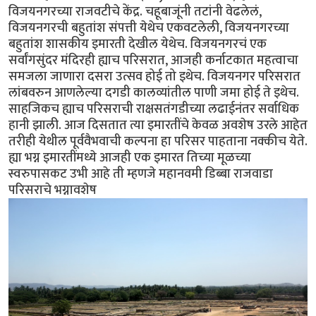
विजयनगरच्या राजवटीचे केंद्र. चहूबाजूंनी तटांनी वेढलेलं,
विजयनगरची बहुतांश संपत्ती येथेच एकवटलेली, विजयनगरच्या
बहुतांश शासकीय इमारती देखील येथेच. विजयनगरचं एक
सर्वांगसुंदर मंदिरही ह्याच परिसरात, आजही कर्नाटकात महत्वाचा
समजला जाणारा दसरा उत्सव होई तो इथेच. विजयनगर परिसरात
लांबवरुन आणलेल्या दगडी कालव्यांतील पाणी जमा होई ते इथेच.
साहजिकच ह्याच परिसराची राक्षसतंगडीच्या लढाईनंतर सर्वाधिक
हानी झाली. आज दिसतात त्या इमारतींचे केवळ अवशेष उरले आहेत
तरीही येथील पूर्ववैभवाची कल्पना हा परिसर पाहताना नक्कीच येते.
ह्या भग्न इमारतींमध्ये आजही एक इमारत तिच्या मूळच्या
स्वरुपासकट उभी आहे ती म्हणजे महानवमी डिब्बा राजवाडा
परिसराचे भग्नावशेष