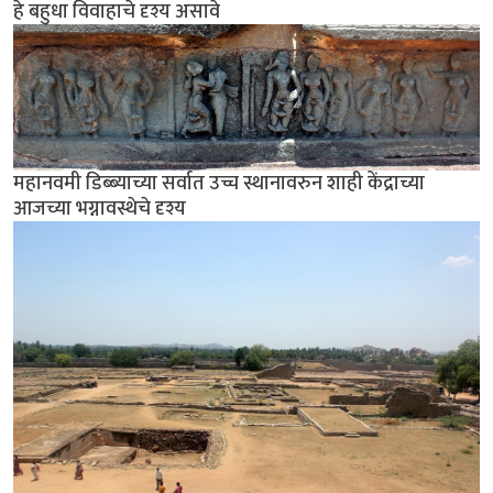
हे बहुधा विवाहाचे दृश्य असावे
महानवमी डिब्ब्याच्या सर्वात उच्च स्थानावरुन शाही केंद्राच्या
आजच्या भग्नावस्थेचे दृश्य