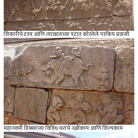
शिकारीचे दृश्य आणि त्याखालच्या पटात कोरलेले परकिय प्रवासी
महानवमी डिब्ब्याच्या विविध थरांचे नक्षीकाम आणि शिल्पकाम