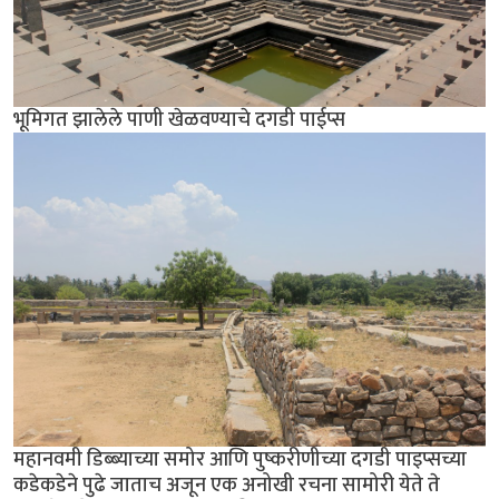
भूमिगत झालेले पाणी खेळवण्याचे दगडी पाईप्स
महानवमी डिब्ब्याच्या समोर आणि पुष्करीणीच्या दगडी पाइप्सच्या
कडेकडेने पुढे जाताच अजून एक अनोखी रचना सामोरी येते ते