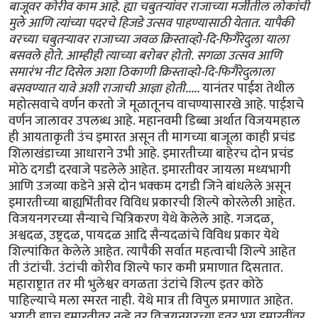
बाजूवर कोरीव काम आहे. ह्या चबुतर्‍यांवर राजाच्या मर्जीतील लोकांची
मुले आणि त्यांच्या पदरचे हिजडे उत्सव पाहण्यासाठी येतात. यापैकी
वरच्या चबुतर्‍यावर राजाच्या जवळ क्रिस्ताव्हो-दि-फिगैरेदुला याला
बसवले होते. आम्हीही त्याच्या बरोबर होतो. सगळा उत्सव आणि
समारंभ नीट दिसेल अशा ठिकाणी क्रिस्ताव्हो-दि-फिगैरेदुलाला
बसवण्यात यावे अशी राजाची आज्ञा होती.....
यानंतर पाईश तेथील
महोत्सवाचे वर्णन करतो जे मूळातूनच वाचण्यासारखे आहे. पाईशचे
वर्णन जालावर उपलब्ध आहे. महानवमी डिब्बा अर्थात विजयमहाल
ही आयताकृती उंच इमारत असून ती मागच्या बाजूला काही प्रचंड
शिलाखंडाच्या आधाराने उभी आहे. इमारतीच्या बाहेरच दोन प्रचंड
मोठे दगडी दरवाजे पडलेले आहेत. इमारतीवर जायला मध्यभागी
आणि उजव्या कडेने असे दोन भक्कम दगडी जिने बांधलेले असून
इमारतीच्या बाह्यभिंतीवर विविध प्रकारची शिल्पे कोरलेली आहेत.
विजयनगरच्या सैन्याचे चित्रिकरण येथे केलेले आहे. गजदळ,
अश्वदळ, उष्ट्रदळ, पायदळ आदि सैन्यदळांचे विविध प्रकार येथे
शिल्पांकित केलेले आहेत. त्यापैकी सर्वात महत्वाची शिल्पे आहेत
ती उंटांची. उंटांची कोरीव शिल्पे फार कमी प्रमाणात दिसतात.
महाराष्ट्रात तर मी भुलेश्वर वगळता उंटांचे शिल्प इतर कोठे
पाहिल्याचे मला स्मरत नाही. येथे मात्र ती विपुल प्रमाणात आहेत.
अगदी ह्याच इमारतीवर नव्हे तर विजयनगरच्या इतर भग्न इमारतींवर,