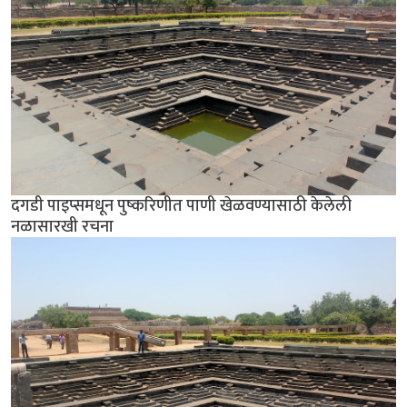
दगडी पाइप्समधून पुष्करिणीत पाणी खेळवण्यासाठी केलेली
नळासारखी रचना