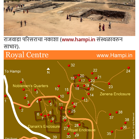
राजवाडा परिसराचा नकाशा (
www.hampi.in
संस्थळावरुन
साभार).