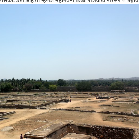
ुपासकट उभी आहे ती म्हणजे महानवमी डिब्बा राजवाडा परिसराचे भग्नाव