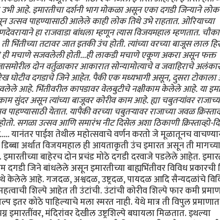
र उभी आहे. इमारतीचा दर्शनी भाग मोकळा असून एका दगडी जिन्याने लोक
ून उत्सव पाहण्यासाठी आलेले काही लोक तिथे उभे राहतात. ओरियाच्या
णदेवरायाने हा राजवाडा बांधला म्हणून त्यास विजयमहाल म्हणतात. चौका
ी भिंतीच्या तटावर जात इतकी उंच होती. त्यांच्या वरच्या बाजूस लाल हि
ने ही मचाणे सजवलेली होती...ही लाकडी मचाणे एकूण अकरा असून फक्त
जासमोरील दोन वर्तुळाकार आकारात सोन्यामोत्याचे व जवाहिराचे अलंका
सुरेख घोटीव दगडाचे जिने आहेत. पैकी एक मध्यभागी असून, दुसरा टोकाला आ
लेले आहे. भिंतीवरील कापडावर वेलबुटीचे नक्षीकाम केलेले आहे. या इमार्
 सुंदर असून त्यांच्या बाजूवर कोरीव काम आहे. ह्या चबुतर्‍यांवर राजाच्य
व पाहण्यासाठी येतात. यापैकी वरच्या चबुतर्‍यावर राजाच्या जवळ क्रिस्ताव्
र होतो. सगळा उत्सव आणि समारंभ नीट दिसेल अशा ठिकाणी क्रिस्ताव्हो-दि
....
यानंतर पाईश तेथील महोत्सवाचे वर्णन करतो जे मूळातूनच वाचण्य
 डिब्बा अर्थात विजयमहाल ही आयताकृती उंच इमारत असून ती मागच्य
. इमारतीच्या बाहेरच दोन प्रचंड मोठे दगडी दरवाजे पडलेले आहेत. इमा
गडी जिने बांधलेले असून इमारतीच्या बाह्यभिंतीवर विविध प्रकारची श
थे केलेले आहे. गजदळ, अश्वदळ, उष्ट्रदळ, पायदळ आदि सैन्यदळांचे वि
त महत्वाची शिल्पे आहेत ती उंटांची. उंटांची कोरीव शिल्पे फार कमी प्रमा
शिल्प इतर कोठे पाहिल्याचे मला स्मरत नाही. येथे मात्र ती विपुल प्रमाणा
न इमारतींवर, मंदिरांवर देखील उष्ट्रशिल्पे बघायला मिळतात. इथल्या