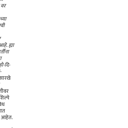
 वर
च्या
रवी
र
हे. ह्या
तींना
ा
हो-दि-
-
ासारखे
ा
रतीवर
िल्पे
विध
णात
त आहेत.