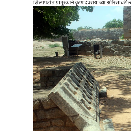
शिल्पपटांत प्रामुख्याने कृष्णदेवरायाच्या ओरिसावरी