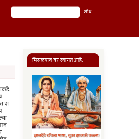
शोध
शोध
मिसळपाव वर स्वागत आहे.
ाकडे.
ब
ुतांश
च
्या
 आज
न