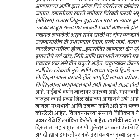
आकाराच्या आणि इतर अनेक चित्रे कोरलेल्या खांबांव
जातात. इमारतीच्या खाली सभोवार चिरेबंदी फरशी अस
(ओरिसा) राजास जिंकून युद्धावरुन परत आल्यावर कृष्
उजव्या बाजूस अरुंद पण लाकडी मचाणे बांधलेली होत. त
मखमल लावलेली असून सर्वत्र खाली-वर सुंदर कापडा
उत्सवासाठीच ती उभारण्यात येतात, एरवी नाही. दरवा
घातलेल्या नर्तिका होत्या...इमारतींवर जाण्याला दोन 
इमारतीचे सर्व खांब, भिंती आणि छत भारी कापडाने मढव
एकावर एक असे दोन चबुतरे आहेत. चबुतर्‍यांवर शिल्पकाम
मर्जीतील लोकांची मुले आणि त्यांच्या पदरचे हिजडे उत्स
फिगैरेदुला याला बसवले होते. आम्हीही त्याच्या बरोब
फिगैरेदुलाला बसवण्यात यावे अशी राजाची आज्ञा होती.
आहे. पाईशचे वर्णन जालावर उपलब्ध आहे. महानवमी
बाजूला काही प्रचंड शिलाखंडाच्या आधाराने उभी आहे
जायला मध्यभागी आणि उजव्या कडेने असे दोन भक्कम द
कोरलेली आहेत. विजयनगरच्या सैन्याचे चित्रिकरण ये
प्रकार येथे शिल्पांकित केलेले आहेत. त्यापैकी सर्वा
दिसतात. महाराष्ट्रात तर मी भुलेश्वर वगळता उंटांचे 
अगदी ह्याच इमारतीवर नव्हे तर विजयनगरच्या इतर भग्