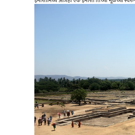
इमारतींमध्ये आजही एक इमारत तिच्या मूळच्या स्वर