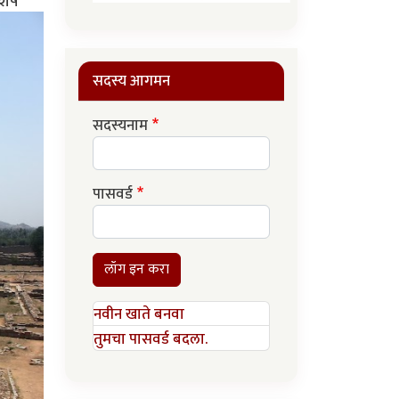
शेष
सदस्य आगमन
सदस्यनाम
पासवर्ड
लॉग इन करा
नवीन खाते बनवा
तुमचा पासवर्ड बदला.