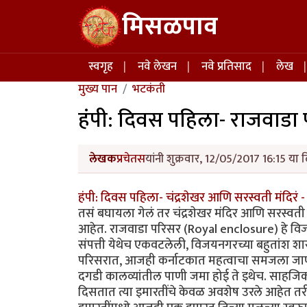
Skip to main content
मिसळपाव
Main navigation
स्वगृह
नवे लेखन
नवे प्रतिसाद
लेख
मुख्य पान
भटकंती
हंपी: दिवस पहिला- राजवाडा
लेखक
प्रचेतस
यांनी शुक्रवार, 12/05/2017 16:15 या 
हंपी: दिवस पहिला- चंद्रशेखर आणि सरस्वती मंदिरं -
तसं बघायला गेलं तर चंद्रशेखर मंदिर आणि सरस्वती 
आहेत. राजवाडा परिसर (Royal enclosure) हे विजयन
संपत्ती येथेच एकवटलेली, विजयनगरच्या बहुतांश शा
परिसरात, आजही कर्नाटकात महत्वाचा समजला जाण
दगडी कालव्यांतील पाणी जमा होई ते इथेच. साहजिक
दिसतात त्या इमारतींचे केवळ अवशेष उरले आहेत तरीही