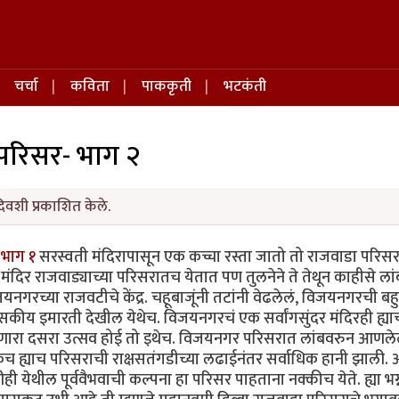
चर्चा
कविता
पाककृती
भटकंती
 परिसर- भाग २
दिवशी प्रकाशित केले.
 भाग १
सरस्वती मंदिरापासून एक कच्चा रस्ता जातो तो राजवाडा परिसर
मंदिर राजवाड्याच्या परिसरातच येतात पण तुलनेने ते तेथून काहीसे लां
गरच्या राजवटीचे केंद्र. चहूबाजूंनी तटांनी वेढलेलं, विजयनगरची बह
सकीय इमारती देखील येथेच. विजयनगरचं एक सर्वांगसुंदर मंदिरही ह्या
ारा दसरा उत्सव होई तो इथेच. विजयनगर परिसरात लांबवरुन आणलेल
च ह्याच परिसराची राक्षसतंगडीच्या लढाईनंतर सर्वाधिक हानी झाली.
 येथील पूर्ववैभवाची कल्पना हा परिसर पाहताना नक्कीच येते. ह्या भग्