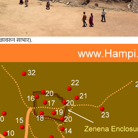
ळावरुन साभार).