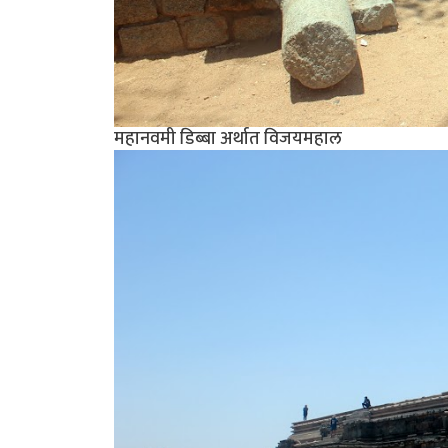
महानवमी डिब्बा अर्थात विजयमहाल