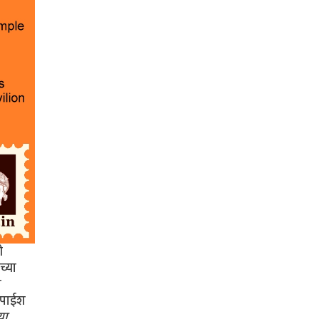
ी
च्या
ा
श पाईश
या