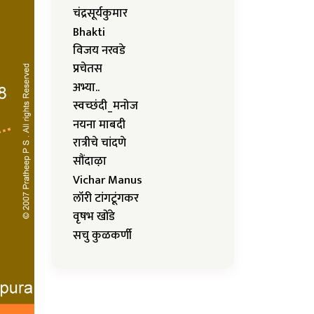
चंद्रसूर्यकुमार
Bhakti
विजय नरवडे
प्रचेतस
अभ्या..
स्वच्छंदी_मनोज
नयना माबदी
रात्रीचे चांदणे
सौंदाऴा
Vichar Manus
लॉरी टांगटूंगकर
वृषभ खोंडे
सचु कुळकर्णी