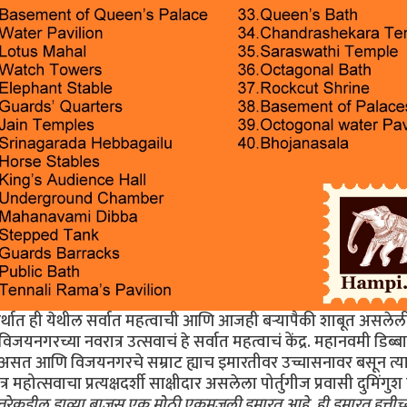
र्थात ही येथील सर्वात महत्वाची आणि आजही बर्‍यापैकी शाबूत असलेल
यनगरच्या नवरात्र उत्सवाचं हे सर्वात महत्वाचं केंद्र. महानवमी डिब्बा
 असत आणि विजयनगरचे सम्राट ह्याच इमारतीवर उच्चासनावर बसून त्य
महोत्सवाचा प्रत्यक्षदर्शी साक्षीदार असलेला पोर्तुगीज प्रवासी दुमिंगु
उत्तरेकडील डाव्या बाजूस एक मोठी एकमजली इमारत आहे. ही इमारत हत्तीच्