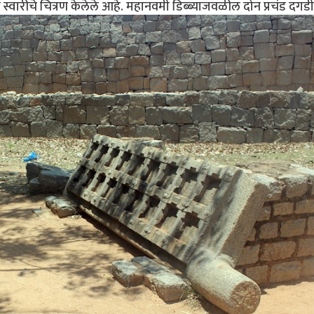
ल स्वारीचे चित्रण केलेले आहे. महानवमी डिब्ब्याजवळील दोन प्रचंड दगड