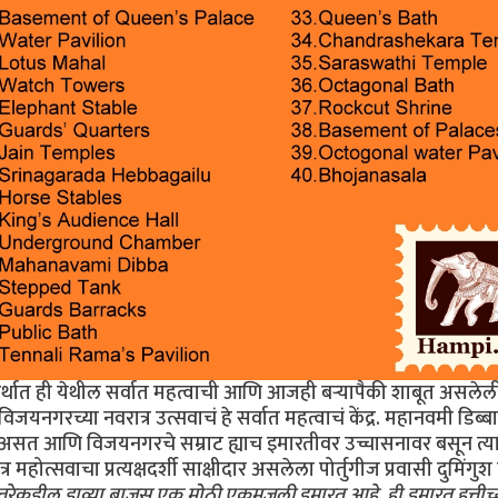
र्थात ही येथील सर्वात महत्वाची आणि आजही बर्‍यापैकी शाबूत असलेल
यनगरच्या नवरात्र उत्सवाचं हे सर्वात महत्वाचं केंद्र. महानवमी डिब्बा
 असत आणि विजयनगरचे सम्राट ह्याच इमारतीवर उच्चासनावर बसून त्य
महोत्सवाचा प्रत्यक्षदर्शी साक्षीदार असलेला पोर्तुगीज प्रवासी दुमिंगु
उत्तरेकडील डाव्या बाजूस एक मोठी एकमजली इमारत आहे. ही इमारत हत्तीच्