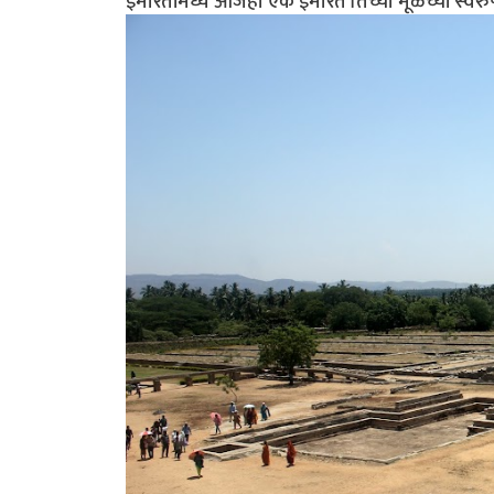
इमारतींमध्ये आजही एक इमारत तिच्या मूळच्या स्वर