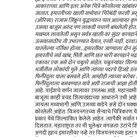
आकाराच्या आणि इतर अनेक चित्रे कोरलेल्या खांबांव
जातात. इमारतीच्या खाली सभोवार चिरेबंदी फरशी अस
(ओरिसा) राजास जिंकून युद्धावरुन परत आल्यावर कृष्
उजव्या बाजूस अरुंद पण लाकडी मचाणे बांधलेली होत. त
मखमल लावलेली असून सर्वत्र खाली-वर सुंदर कापडा
उत्सवासाठीच ती उभारण्यात येतात, एरवी नाही. दरवा
घातलेल्या नर्तिका होत्या...इमारतींवर जाण्याला दोन 
इमारतीचे सर्व खांब, भिंती आणि छत भारी कापडाने मढव
एकावर एक असे दोन चबुतरे आहेत. चबुतर्‍यांवर शिल्पकाम
मर्जीतील लोकांची मुले आणि त्यांच्या पदरचे हिजडे उत्स
फिगैरेदुला याला बसवले होते. आम्हीही त्याच्या बरोब
फिगैरेदुलाला बसवण्यात यावे अशी राजाची आज्ञा होती.
आहे. पाईशचे वर्णन जालावर उपलब्ध आहे. महानवमी
बाजूला काही प्रचंड शिलाखंडाच्या आधाराने उभी आहे
जायला मध्यभागी आणि उजव्या कडेने असे दोन भक्कम द
कोरलेली आहेत. विजयनगरच्या सैन्याचे चित्रिकरण ये
प्रकार येथे शिल्पांकित केलेले आहेत. त्यापैकी सर्वा
दिसतात. महाराष्ट्रात तर मी भुलेश्वर वगळता उंटांचे 
अगदी ह्याच इमारतीवर नव्हे तर विजयनगरच्या इतर भग्