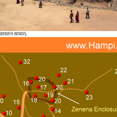
ळावरुन साभार).