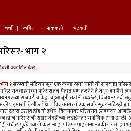
चर्चा
कविता
पाककृती
भटकंती
 परिसर- भाग २
दिवशी प्रकाशित केले.
 भाग १
सरस्वती मंदिरापासून एक कच्चा रस्ता जातो तो राजवाडा परिसर
मंदिर राजवाड्याच्या परिसरातच येतात पण तुलनेने ते तेथून काहीसे लां
गरच्या राजवटीचे केंद्र. चहूबाजूंनी तटांनी वेढलेलं, विजयनगरची बह
सकीय इमारती देखील येथेच. विजयनगरचं एक सर्वांगसुंदर मंदिरही ह्या
ारा दसरा उत्सव होई तो इथेच. विजयनगर परिसरात लांबवरुन आणलेल
च ह्याच परिसराची राक्षसतंगडीच्या लढाईनंतर सर्वाधिक हानी झाली.
 येथील पूर्ववैभवाची कल्पना हा परिसर पाहताना नक्कीच येते. ह्या भग्