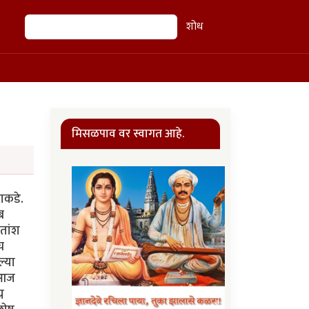
शोध
शोध
मिसळपाव वर स्वागत आहे.
ाकडे.
ब
ुतांश
च
्या
 आज
न