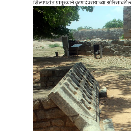
शिल्पपटांत प्रामुख्याने कृष्णदेवरायाच्या ओरिसावरी