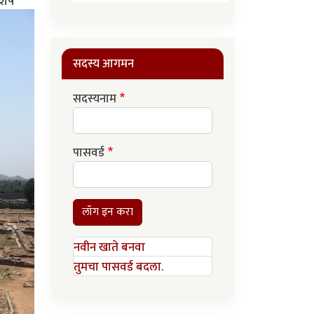
शेष
सदस्य आगमन
सदस्यनाम
पासवर्ड
लॉग इन करा
नवीन खाते बनवा
तुमचा पासवर्ड बदला.