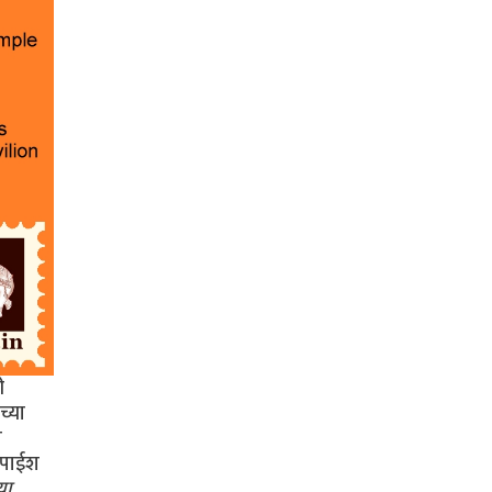
ी
च्या
ा
श पाईश
या