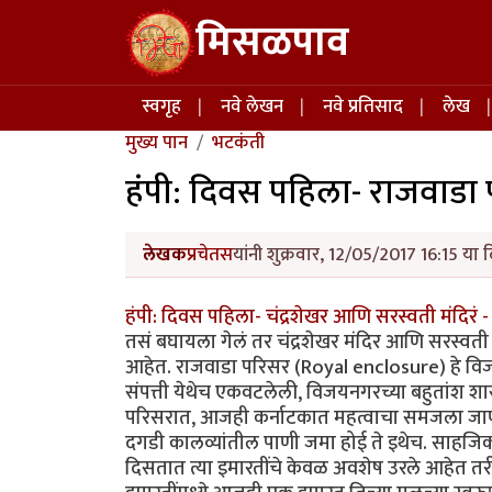
Skip to main content
मिसळपाव
Main navigation
स्वगृह
नवे लेखन
नवे प्रतिसाद
लेख
मुख्य पान
भटकंती
हंपी: दिवस पहिला- राजवाडा
लेखक
प्रचेतस
यांनी शुक्रवार, 12/05/2017 16:15 या 
हंपी: दिवस पहिला- चंद्रशेखर आणि सरस्वती मंदिरं -
तसं बघायला गेलं तर चंद्रशेखर मंदिर आणि सरस्वती 
आहेत. राजवाडा परिसर (Royal enclosure) हे विजयन
संपत्ती येथेच एकवटलेली, विजयनगरच्या बहुतांश शा
परिसरात, आजही कर्नाटकात महत्वाचा समजला जाण
दगडी कालव्यांतील पाणी जमा होई ते इथेच. साहजिक
दिसतात त्या इमारतींचे केवळ अवशेष उरले आहेत तरीही