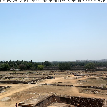
ुपासकट उभी आहे ती म्हणजे महानवमी डिब्बा राजवाडा परिसराचे भग्नाव