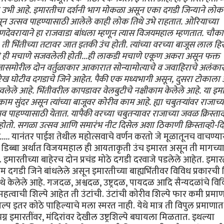
र उभी आहे. इमारतीचा दर्शनी भाग मोकळा असून एका दगडी जिन्याने लोक
ून उत्सव पाहण्यासाठी आलेले काही लोक तिथे उभे राहतात. ओरियाच्या
णदेवरायाने हा राजवाडा बांधला म्हणून त्यास विजयमहाल म्हणतात. चौका
ी भिंतीच्या तटावर जात इतकी उंच होती. त्यांच्या वरच्या बाजूस लाल हि
ने ही मचाणे सजवलेली होती...ही लाकडी मचाणे एकूण अकरा असून फक्त
जासमोरील दोन वर्तुळाकार आकारात सोन्यामोत्याचे व जवाहिराचे अलंका
सुरेख घोटीव दगडाचे जिने आहेत. पैकी एक मध्यभागी असून, दुसरा टोकाला आ
लेले आहे. भिंतीवरील कापडावर वेलबुटीचे नक्षीकाम केलेले आहे. या इमार्
 सुंदर असून त्यांच्या बाजूवर कोरीव काम आहे. ह्या चबुतर्‍यांवर राजाच्य
व पाहण्यासाठी येतात. यापैकी वरच्या चबुतर्‍यावर राजाच्या जवळ क्रिस्ताव्
र होतो. सगळा उत्सव आणि समारंभ नीट दिसेल अशा ठिकाणी क्रिस्ताव्हो-दि
....
यानंतर पाईश तेथील महोत्सवाचे वर्णन करतो जे मूळातूनच वाचण्य
 डिब्बा अर्थात विजयमहाल ही आयताकृती उंच इमारत असून ती मागच्य
. इमारतीच्या बाहेरच दोन प्रचंड मोठे दगडी दरवाजे पडलेले आहेत. इमा
गडी जिने बांधलेले असून इमारतीच्या बाह्यभिंतीवर विविध प्रकारची श
थे केलेले आहे. गजदळ, अश्वदळ, उष्ट्रदळ, पायदळ आदि सैन्यदळांचे वि
त महत्वाची शिल्पे आहेत ती उंटांची. उंटांची कोरीव शिल्पे फार कमी प्रमा
शिल्प इतर कोठे पाहिल्याचे मला स्मरत नाही. येथे मात्र ती विपुल प्रमाणा
न इमारतींवर, मंदिरांवर देखील उष्ट्रशिल्पे बघायला मिळतात. इथल्या