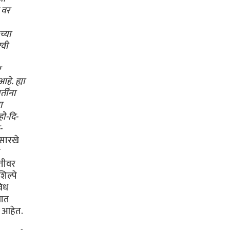
 वर
च्या
रवी
र
हे. ह्या
तींना
ा
हो-दि-
-
ासारखे
ा
रतीवर
िल्पे
विध
णात
त आहेत.