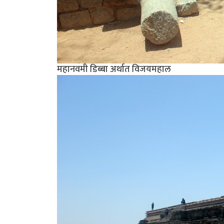
महानवमी डिब्बा अर्थात विजयमहाल