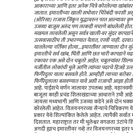
आकाराच्या आणि इतर अनेक चित्रे कोरलेल्या खांबांव
जातात. इमारतीच्या खाली सभोवार चिरेबंदी फरशी अस
(ओरिसा) राजास जिंकून युद्धावरुन परत आल्यावर कृष्
उजव्या बाजूस अरुंद पण लाकडी मचाणे बांधलेली होत. त
मखमल लावलेली असून सर्वत्र खाली-वर सुंदर कापडा
उत्सवासाठीच ती उभारण्यात येतात, एरवी नाही. दरवा
घातलेल्या नर्तिका होत्या...इमारतींवर जाण्याला दोन 
इमारतीचे सर्व खांब, भिंती आणि छत भारी कापडाने मढव
एकावर एक असे दोन चबुतरे आहेत. चबुतर्‍यांवर शिल्पकाम
मर्जीतील लोकांची मुले आणि त्यांच्या पदरचे हिजडे उत्स
फिगैरेदुला याला बसवले होते. आम्हीही त्याच्या बरोब
फिगैरेदुलाला बसवण्यात यावे अशी राजाची आज्ञा होती.
आहे. पाईशचे वर्णन जालावर उपलब्ध आहे. महानवमी
बाजूला काही प्रचंड शिलाखंडाच्या आधाराने उभी आहे
जायला मध्यभागी आणि उजव्या कडेने असे दोन भक्कम द
कोरलेली आहेत. विजयनगरच्या सैन्याचे चित्रिकरण ये
प्रकार येथे शिल्पांकित केलेले आहेत. त्यापैकी सर्वा
दिसतात. महाराष्ट्रात तर मी भुलेश्वर वगळता उंटांचे 
अगदी ह्याच इमारतीवर नव्हे तर विजयनगरच्या इतर भग्