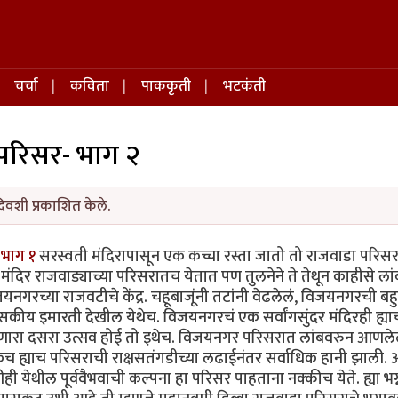
चर्चा
कविता
पाककृती
भटकंती
 परिसर- भाग २
दिवशी प्रकाशित केले.
 भाग १
सरस्वती मंदिरापासून एक कच्चा रस्ता जातो तो राजवाडा परिसर
मंदिर राजवाड्याच्या परिसरातच येतात पण तुलनेने ते तेथून काहीसे लां
गरच्या राजवटीचे केंद्र. चहूबाजूंनी तटांनी वेढलेलं, विजयनगरची बह
सकीय इमारती देखील येथेच. विजयनगरचं एक सर्वांगसुंदर मंदिरही ह्या
ारा दसरा उत्सव होई तो इथेच. विजयनगर परिसरात लांबवरुन आणलेल
च ह्याच परिसराची राक्षसतंगडीच्या लढाईनंतर सर्वाधिक हानी झाली.
 येथील पूर्ववैभवाची कल्पना हा परिसर पाहताना नक्कीच येते. ह्या भग्