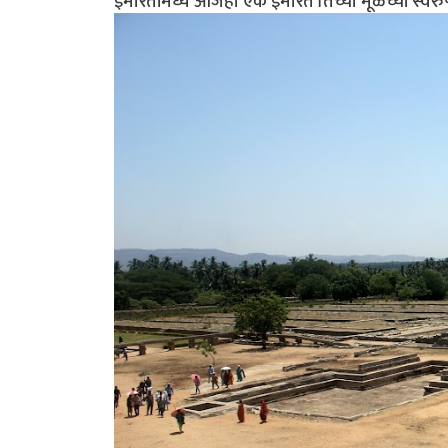
इमारतींमध्ये आजही एक इमारत तिच्या मूळच्या स्वर