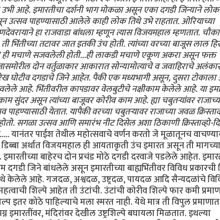
र उभी आहे. इमारतीचा दर्शनी भाग मोकळा असून एका दगडी जिन्याने लोक
ून उत्सव पाहण्यासाठी आलेले काही लोक तिथे उभे राहतात. ओरियाच्या
णदेवरायाने हा राजवाडा बांधला म्हणून त्यास विजयमहाल म्हणतात. चौका
ी भिंतीच्या तटावर जात इतकी उंच होती. त्यांच्या वरच्या बाजूस लाल हि
ने ही मचाणे सजवलेली होती...ही लाकडी मचाणे एकूण अकरा असून फक्त
जासमोरील दोन वर्तुळाकार आकारात सोन्यामोत्याचे व जवाहिराचे अलंका
सुरेख घोटीव दगडाचे जिने आहेत. पैकी एक मध्यभागी असून, दुसरा टोकाला आ
लेले आहे. भिंतीवरील कापडावर वेलबुटीचे नक्षीकाम केलेले आहे. या इमार्
 सुंदर असून त्यांच्या बाजूवर कोरीव काम आहे. ह्या चबुतर्‍यांवर राजाच्य
व पाहण्यासाठी येतात. यापैकी वरच्या चबुतर्‍यावर राजाच्या जवळ क्रिस्ताव्
र होतो. सगळा उत्सव आणि समारंभ नीट दिसेल अशा ठिकाणी क्रिस्ताव्हो-दि
....
यानंतर पाईश तेथील महोत्सवाचे वर्णन करतो जे मूळातूनच वाचण्य
 डिब्बा अर्थात विजयमहाल ही आयताकृती उंच इमारत असून ती मागच्य
. इमारतीच्या बाहेरच दोन प्रचंड मोठे दगडी दरवाजे पडलेले आहेत. इमा
गडी जिने बांधलेले असून इमारतीच्या बाह्यभिंतीवर विविध प्रकारची श
थे केलेले आहे. गजदळ, अश्वदळ, उष्ट्रदळ, पायदळ आदि सैन्यदळांचे वि
त महत्वाची शिल्पे आहेत ती उंटांची. उंटांची कोरीव शिल्पे फार कमी प्रमा
शिल्प इतर कोठे पाहिल्याचे मला स्मरत नाही. येथे मात्र ती विपुल प्रमाणा
न इमारतींवर, मंदिरांवर देखील उष्ट्रशिल्पे बघायला मिळतात. इथल्या