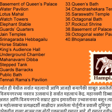
र्थात ही येथील सर्वात महत्वाची आणि आजही बर्‍यापैकी शाबूत असलेल
यनगरच्या नवरात्र उत्सवाचं हे सर्वात महत्वाचं केंद्र. महानवमी डिब्बा
 असत आणि विजयनगरचे सम्राट ह्याच इमारतीवर उच्चासनावर बसून त्य
महोत्सवाचा प्रत्यक्षदर्शी साक्षीदार असलेला पोर्तुगीज प्रवासी दुमिंगु
उत्तरेकडील डाव्या बाजूस एक मोठी एकमजली इमारत आहे. ही इमारत हत्तीच्