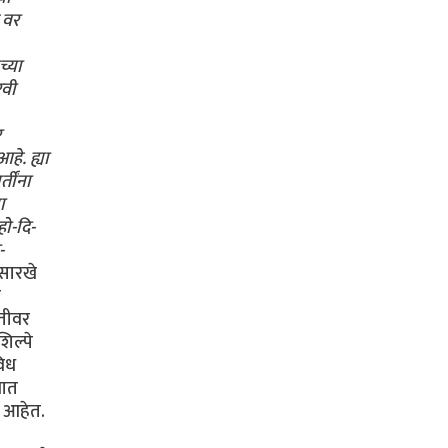
 वर
च्या
रवी
र
हे. ह्या
तींना
ा
हो-दि-
-
ासारखे
ा
रतीवर
िल्पे
विध
णात
त आहेत.