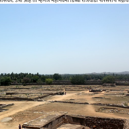
ुपासकट उभी आहे ती म्हणजे महानवमी डिब्बा राजवाडा परिसराचे भग्नाव