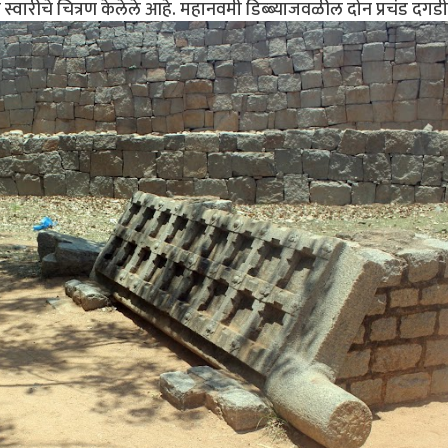
ल स्वारीचे चित्रण केलेले आहे. महानवमी डिब्ब्याजवळील दोन प्रचंड दगड