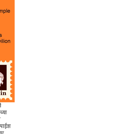
ी
च्या
ा
श पाईश
या