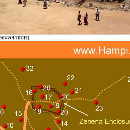
ळावरुन साभार).