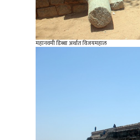
महानवमी डिब्बा अर्थात विजयमहाल