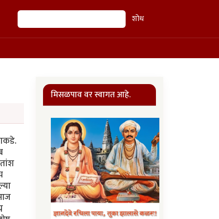
शोध
शोध
मिसळपाव वर स्वागत आहे.
ाकडे.
ब
ुतांश
च
्या
 आज
न