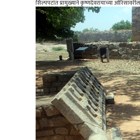
शिल्पपटांत प्रामुख्याने कृष्णदेवरायाच्या ओरिसावरी