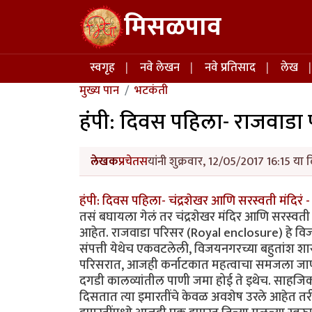
Skip to main content
मिसळपाव
Main navigation
स्वगृह
नवे लेखन
नवे प्रतिसाद
लेख
मुख्य पान
भटकंती
हंपी: दिवस पहिला- राजवाडा
लेखक
प्रचेतस
यांनी शुक्रवार, 12/05/2017 16:15 या 
हंपी: दिवस पहिला- चंद्रशेखर आणि सरस्वती मंदिरं -
तसं बघायला गेलं तर चंद्रशेखर मंदिर आणि सरस्वती 
आहेत. राजवाडा परिसर (Royal enclosure) हे विजयन
संपत्ती येथेच एकवटलेली, विजयनगरच्या बहुतांश शा
परिसरात, आजही कर्नाटकात महत्वाचा समजला जाण
दगडी कालव्यांतील पाणी जमा होई ते इथेच. साहजिक
दिसतात त्या इमारतींचे केवळ अवशेष उरले आहेत तरीही