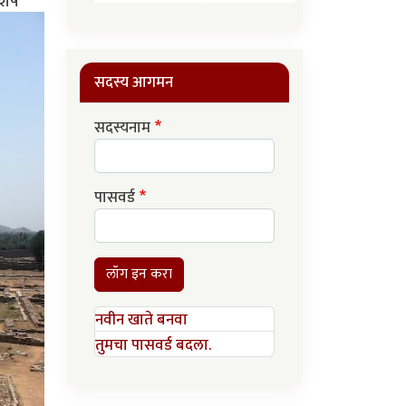
शेष
सदस्य आगमन
सदस्यनाम
पासवर्ड
लॉग इन करा
नवीन खाते बनवा
तुमचा पासवर्ड बदला.