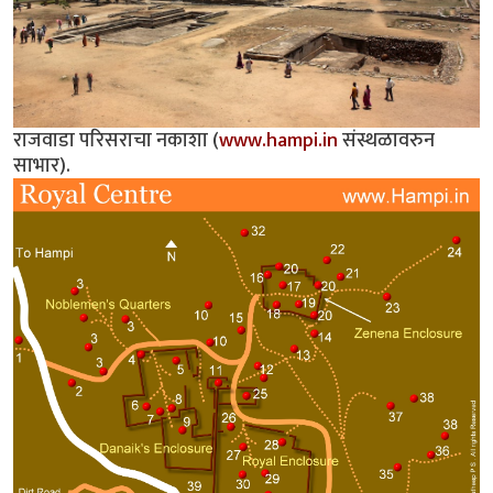
राजवाडा परिसराचा नकाशा (
www.hampi.in
संस्थळावरुन
साभार).