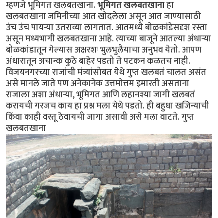
म्हणजे भूमिगत खलबतखाना.
भूमिगत खलबतखाना
हा
खलबतखाना जमिनीच्या आत खोदलेला असून आत जाण्यासाठी
उंच उंच पायर्‍या उतराव्या लागतात. आतमध्ये बोळकांडेसदृश रस्ता
असून मध्यभागी खलबतखाना आहे. त्याच्या बाजूने आतल्या अंधार्‍या
बोळकांडातून गेल्यास अक्षरशः भुलभुलैयाचा अनुभव येतो. आपण
अंधारातून अचान्क कुठे बाहेर पडतो ते पटकन कळतच नाही.
विजयनगरच्या राजांची मंत्र्यांसोबत येथे गुप्त खलबतं चालत असंत
असे मानले जाते पण अनेकानेक उत्तमोत्तम इमारती असताना
राजाला अशा अंधार्‍या, भूमिगत आणि लहानश्या जागी खलबतं
करायची गरजच काय हा प्रश्न मला येथे पडतो. ही बहुधा खजिन्याची
किंवा काही वस्तू ठेवायची जागा असावी असे मला वाटते. गुप्त
खलबतखाना