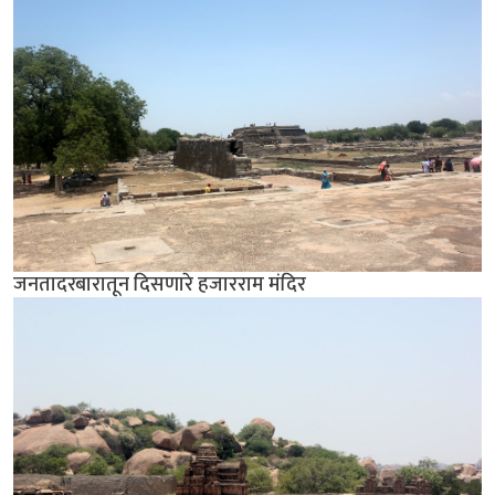
जनतादरबारातून दिसणारे हजारराम मंदिर