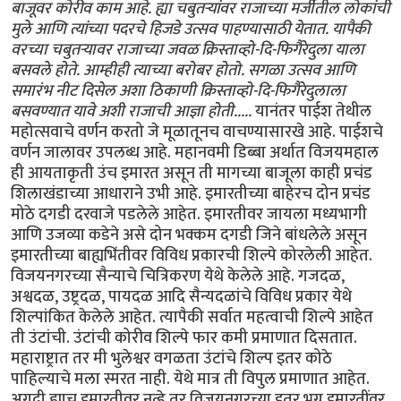
बाजूवर कोरीव काम आहे. ह्या चबुतर्‍यांवर राजाच्या मर्जीतील लोकांची
मुले आणि त्यांच्या पदरचे हिजडे उत्सव पाहण्यासाठी येतात. यापैकी
वरच्या चबुतर्‍यावर राजाच्या जवळ क्रिस्ताव्हो-दि-फिगैरेदुला याला
बसवले होते. आम्हीही त्याच्या बरोबर होतो. सगळा उत्सव आणि
समारंभ नीट दिसेल अशा ठिकाणी क्रिस्ताव्हो-दि-फिगैरेदुलाला
बसवण्यात यावे अशी राजाची आज्ञा होती.....
यानंतर पाईश तेथील
महोत्सवाचे वर्णन करतो जे मूळातूनच वाचण्यासारखे आहे. पाईशचे
वर्णन जालावर उपलब्ध आहे. महानवमी डिब्बा अर्थात विजयमहाल
ही आयताकृती उंच इमारत असून ती मागच्या बाजूला काही प्रचंड
शिलाखंडाच्या आधाराने उभी आहे. इमारतीच्या बाहेरच दोन प्रचंड
मोठे दगडी दरवाजे पडलेले आहेत. इमारतीवर जायला मध्यभागी
आणि उजव्या कडेने असे दोन भक्कम दगडी जिने बांधलेले असून
इमारतीच्या बाह्यभिंतीवर विविध प्रकारची शिल्पे कोरलेली आहेत.
विजयनगरच्या सैन्याचे चित्रिकरण येथे केलेले आहे. गजदळ,
अश्वदळ, उष्ट्रदळ, पायदळ आदि सैन्यदळांचे विविध प्रकार येथे
शिल्पांकित केलेले आहेत. त्यापैकी सर्वात महत्वाची शिल्पे आहेत
ती उंटांची. उंटांची कोरीव शिल्पे फार कमी प्रमाणात दिसतात.
महाराष्ट्रात तर मी भुलेश्वर वगळता उंटांचे शिल्प इतर कोठे
पाहिल्याचे मला स्मरत नाही. येथे मात्र ती विपुल प्रमाणात आहेत.
अगदी ह्याच इमारतीवर नव्हे तर विजयनगरच्या इतर भग्न इमारतींवर,