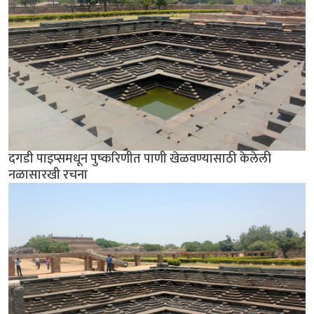
दगडी पाइप्समधून पुष्करिणीत पाणी खेळवण्यासाठी केलेली
नळासारखी रचना