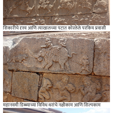
शिकारीचे दृश्य आणि त्याखालच्या पटात कोरलेले परकिय प्रवासी
महानवमी डिब्ब्याच्या विविध थरांचे नक्षीकाम आणि शिल्पकाम