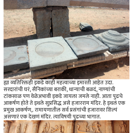
ह्या व्यतिरिक्तही इकडे काही महत्वाच्या इमारती आहेत उदा.
सरदारांची घरं, सैनिकांच्या बराकी, धान्याची बळदं, नाण्यांची
टांकसाळ पण वेळेअभावी इकडे जायला जमले नाही. आता पुढचे
आकर्षण होते ते इथले सुप्रसिद्ध असे हजारराम मंदिर. हे इथलं एक
प्रमुख आकर्षण,. रामायणातील सर्व प्रसंगांची हजारावर शिल्पं
असणारं एक देखणं मंदिर. त्याविषयी पुढच्या भागात.