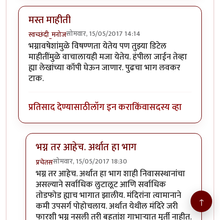
मस्त माहीती
सोमवार, 15/05/2017 14:14
स्वच्छंदी_मनोज
भग्नावषेशांमुळे विषण्णता येतेय पण तुझ्या डिटेल
माहीतींमुळे वाचालायही मजा येतेय. हंपीला जाईन तेव्हा
ह्या लेखांच्या कॉपी घेऊन जाणार. पुढचा भाग लवकर
टाक.
प्रतिसाद देण्यासाठी
लॉग इन करा
किंवा
सदस्य व्हा
भग्न तर आहेच. अर्थात हा भाग
सोमवार, 15/05/2017 18:30
प्रचेतस
In reply to
मस्त माहीती
by
स्वच्छंदी_मनोज
भग्न तर आहेच. अर्थात हा भाग शाही निवासस्थानांचा
असल्याने सर्वाधिक लुटालूट आणि सर्वाधिक
तोडफोड ह्याच भागात झालीय. मंदिरांना त्यामानाने
↑
कमी उपसर्ग पोहोचलाय. अर्थात येथील मंदिरे जरी
फारशी भग्न नसली तरी बहुतांश गाभाऱ्यात मूर्ती नाहीत.