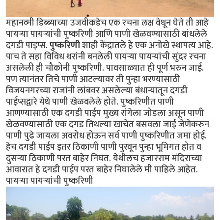
महानव्मी डिब्ब्याच्या उजवीकडेच एक रचना लक्ष वेधून घेते ती आहे
पायर्‍या पायर्‍यांची पुष्करिणी आणि पाणी खेळवण्यासाठी बांधलेले
दगडी पाइप्स.
पुष्करिणी
शाही केंद्रातले हे एक अनोखे स्थापत्य आहे.
पाच ते सहा विविध थरांनी बनलेली पायर्‍या पायर्‍यांची सुंदर रचना
असलेली ही चौकोनी पुष्करिणी. पावसाळ्यात ही पूर्ण भरुन जाई.
पण त्यानंतर तिचे पाणी आटल्यावर ती पुन्हा भरण्यासाठी
विजयनगरच्या राजांनी लांबवर असलेल्या बंधार्‍यातून दगडी
पाईप्सद्वारे येथे पाणी खेळवलेले होते. पुष्करिणीत पाणी
आणण्यासाठी एक दगडी पाईप मुख्य रांगेला जोडला असून पाणी
खेळवण्यासाठी एक दगड तिथल्या खाचेत बसवला जाई जेणेकरुन
पाणी पुढे जायला अवरोध होऊन सर्व पाणी पुष्करिणीत जमा होई.
हेच दगडी पाईप इतर ठिकाणी पाणी पुरवून पुन्हा भूमिगत होत व
दुसर्‍या ठिकाणी परत बाहेर निघत. येथीलच हजारराम मंदिराच्या
आवारात हे दगडी पाईप परत बाहेर निघालेले मी पाहिले आहेत.
पायर्‍या पायर्‍यांची पुष्करिणी