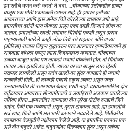
इमारतीचे वर्णन कसे करतो ते बघा.
...चौकाच्या उत्तरेकडील डाव्या
बाजूस एक मोठी एकमजली इमारत आहे. ही इमारत हत्तीच्या
आकाराच्या आणि इतर अनेक चित्रे कोरलेल्या खांबांवर उभी आहे.
इमारतीचा दर्शनी भाग मोकळा असून एका दगडी जिन्याने लोक वर
जातात. इमारतीच्या खाली सभोवार चिरेबंदी फरशी असून उत्सव
पाहण्यासाठी आलेले काही लोक तिथे उभे राहतात. ओरियाच्या
(ओरिसा) राजास जिंकून युद्धावरुन परत आल्यावर कृष्णदेवरायाने हा
राजवाडा बांधला म्हणून त्यास विजयमहाल म्हणतात. चौकाच्या
उजव्या बाजूस अरुंद पण लाकडी मचाणे बांधलेली होत. ती भिंतीच्या
तटावर जात इतकी उंच होती. त्यांच्या वरच्या बाजूस लाल हिरवी
मखमल लावलेली असून सर्वत्र खाली-वर सुंदर कापडाने ही मचाणे
सजवलेली होती...ही लाकडी मचाणे एकूण अकरा असून फक्त
उत्सवासाठीच ती उभारण्यात येतात, एरवी नाही. दरवाजासमोरील दोन
वर्तुळाकार आकारात सोन्यामोत्याचे व जवाहिराचे अलंकार घातलेल्या
नर्तिका होत्या...इमारतींवर जाण्याला दोन सुरेख घोटीव दगडाचे जिने
आहेत. पैकी एक मध्यभागी असून, दुसरा टोकाला आहे. ह्या इमारतीचे
सर्व खांब, भिंती आणि छत भारी कापडाने मढवलेले आहे. भिंतीवरील
कापडावर वेलबुटीचे नक्षीकाम केलेले आहे. या इमार्तींना एकावर एक
असे दोन चबुतरे आहेत. चबुतर्‍यांवर शिल्पकाम सुंदर असून त्यांच्या