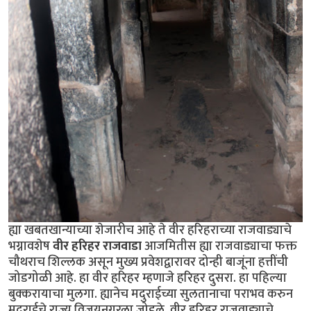
ह्या खबतखान्याच्या शेजारीच आहे ते वीर हरिहराच्या राजवाड्याचे
भग्नावशेष
वीर हरिहर राजवाडा
आजमितीस ह्या राजवाड्याचा फक्त
चौथराच शिल्लक असून मुख्य प्रवेशद्वारावर दोन्ही बाजूंना हत्तींची
जोडगोळी आहे. हा वीर हरिहर म्हणाजे हरिहर दुसरा. हा पहिल्या
बुक्करायाचा मुलगा. ह्यानेच मदुराईच्या सुलतानाचा पराभव करुन
मदुराईचे राज्य विजयनगरला जोडले. वीर हरिहर राजवाड्याचे