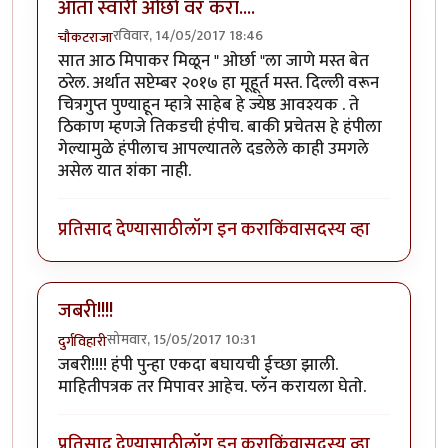
आता स्वारी ओर्छा वर करा....
रविवार, 14/05/2017 18:46
चौकटराजा
सात आठ मिपाकर मिळून " ओर्छा "ला जाणे मस्त बेत
ठरेल. अर्थात सप्टेम्बर २०१७ हा मूहूर्त मस्त. दिल्ली वरून
चित्रगुप्त पुण्याहून म्हात्रे साहेब हे ज्येष्ठ आवश्यक . ते
ठिकाण म्हणजे तिकडची हंपीच. बाकी प्रचेतस हे हंपीला
गेल्यामुळे हंपीलाच आपल्यातले दडलेले काही उमगले
असेल यात शंका नाही.
प्रतिसाद देण्यासाठी
लॉग इन करा
किंवा
सदस्य व्हा
जबरी!!!!
सोमवार, 15/05/2017 10:31
दुर्गविहारी
जबरी!!!! हंपी पुन्हा एकदा बघायची ईच्छा झाली.
माहितीपत्रक तर मिपावर आहेच. प्लॅन करायला घेतो.
प्रतिसाद देण्यासाठी
लॉग इन करा
किंवा
सदस्य व्हा