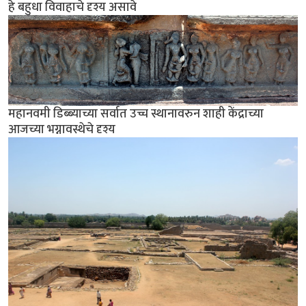
हे बहुधा विवाहाचे दृश्य असावे
महानवमी डिब्ब्याच्या सर्वात उच्च स्थानावरुन शाही केंद्राच्या
आजच्या भग्नावस्थेचे दृश्य