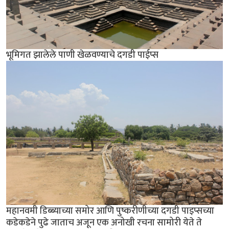
भूमिगत झालेले पाणी खेळवण्याचे दगडी पाईप्स
महानवमी डिब्ब्याच्या समोर आणि पुष्करीणीच्या दगडी पाइप्सच्या
कडेकडेने पुढे जाताच अजून एक अनोखी रचना सामोरी येते ते