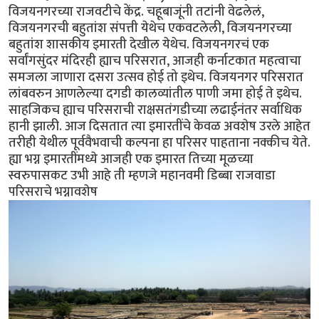
विजयनगरच्या राजवटीचे केंद्र. चहूबाजूंनी तटांनी वेढलेलं,
विजयनगरची बहुतांश संपत्ती येथेच एकवटलेली, विजयनगरच्या
बहुतांश शासकीय इमारती देखील येथेच. विजयनगरचं एक
सर्वांगसुंदर मंदिरही ह्याच परिसरात, आजही कर्नाटकात महत्वाचा
समजला जाणारा दसरा उत्सव होई तो इथेच. विजयनगर परिसरात
लांबवरुन आणलेल्या दगडी कालव्यांतील पाणी जमा होई ते इथेच.
साहजिकच ह्याच परिसराची राक्षसतंगडीच्या लढाईनंतर सर्वाधिक
हानी झाली. आज दिसतात त्या इमारतींचे केवळ अवशेष उरले आहेत
तरीही येथील पूर्ववैभवाची कल्पना हा परिसर पाहताना नक्कीच येते.
ह्या भग्न इमारतींमध्ये आजही एक इमारत तिच्या मूळच्या
स्वरुपासकट उभी आहे ती म्हणजे महानवमी डिब्बा राजवाडा
परिसराचे भग्नावशेष