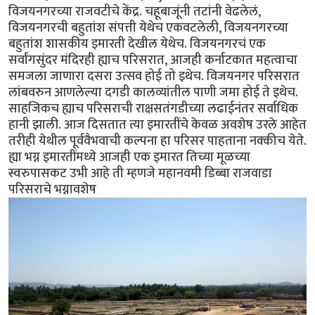
विजयनगरच्या राजवटीचे केंद्र. चहूबाजूंनी तटांनी वेढलेलं,
विजयनगरची बहुतांश संपत्ती येथेच एकवटलेली, विजयनगरच्या
बहुतांश शासकीय इमारती देखील येथेच. विजयनगरचं एक
सर्वांगसुंदर मंदिरही ह्याच परिसरात, आजही कर्नाटकात महत्वाचा
समजला जाणारा दसरा उत्सव होई तो इथेच. विजयनगर परिसरात
लांबवरुन आणलेल्या दगडी कालव्यांतील पाणी जमा होई ते इथेच.
साहजिकच ह्याच परिसराची राक्षसतंगडीच्या लढाईनंतर सर्वाधिक
हानी झाली. आज दिसतात त्या इमारतींचे केवळ अवशेष उरले आहेत
तरीही येथील पूर्ववैभवाची कल्पना हा परिसर पाहताना नक्कीच येते.
ह्या भग्न इमारतींमध्ये आजही एक इमारत तिच्या मूळच्या
स्वरुपासकट उभी आहे ती म्हणजे महानवमी डिब्बा राजवाडा
परिसराचे भग्नावशेष