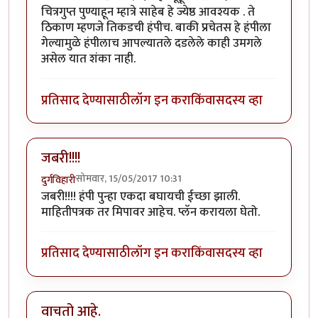
चित्रगुप्त पुण्याहून म्हात्रे साहेब हे ज्येष्ठ आवश्यक . ते
ठिकाण म्हणजे तिकडची हंपीच. बाकी प्रचेतस हे हंपीला
गेल्यामुळे हंपीलाच आपल्यातले दडलेले काही उमगले
असेल यात शंका नाही.
प्रतिसाद देण्यासाठी
लॉग इन करा
किंवा
सदस्य व्हा
जबरी!!!!
सोमवार, 15/05/2017 10:31
दुर्गविहारी
जबरी!!!! हंपी पुन्हा एकदा बघायची ईच्छा झाली.
माहितीपत्रक तर मिपावर आहेच. प्लॅन करायला घेतो.
प्रतिसाद देण्यासाठी
लॉग इन करा
किंवा
सदस्य व्हा
वाचतो आहे.