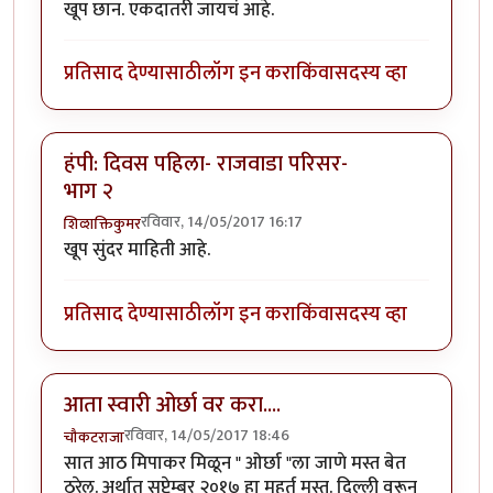
खूप छान. एकदातरी जायचं आहे.
प्रतिसाद देण्यासाठी
लॉग इन करा
किंवा
सदस्य व्हा
हंपी: दिवस पहिला- राजवाडा परिसर-
भाग २
रविवार, 14/05/2017 16:17
शिव्शक्तिकुमर
खूप सुंदर माहिती आहे.
प्रतिसाद देण्यासाठी
लॉग इन करा
किंवा
सदस्य व्हा
आता स्वारी ओर्छा वर करा....
रविवार, 14/05/2017 18:46
चौकटराजा
सात आठ मिपाकर मिळून " ओर्छा "ला जाणे मस्त बेत
ठरेल. अर्थात सप्टेम्बर २०१७ हा मूहूर्त मस्त. दिल्ली वरून