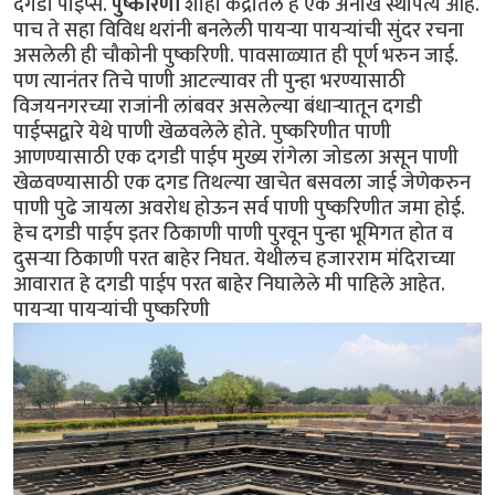
दगडी पाइप्स.
पुष्करिणी
शाही केंद्रातले हे एक अनोखे स्थापत्य आहे.
पाच ते सहा विविध थरांनी बनलेली पायर्‍या पायर्‍यांची सुंदर रचना
असलेली ही चौकोनी पुष्करिणी. पावसाळ्यात ही पूर्ण भरुन जाई.
पण त्यानंतर तिचे पाणी आटल्यावर ती पुन्हा भरण्यासाठी
विजयनगरच्या राजांनी लांबवर असलेल्या बंधार्‍यातून दगडी
पाईप्सद्वारे येथे पाणी खेळवलेले होते. पुष्करिणीत पाणी
आणण्यासाठी एक दगडी पाईप मुख्य रांगेला जोडला असून पाणी
खेळवण्यासाठी एक दगड तिथल्या खाचेत बसवला जाई जेणेकरुन
पाणी पुढे जायला अवरोध होऊन सर्व पाणी पुष्करिणीत जमा होई.
हेच दगडी पाईप इतर ठिकाणी पाणी पुरवून पुन्हा भूमिगत होत व
दुसर्‍या ठिकाणी परत बाहेर निघत. येथीलच हजारराम मंदिराच्या
आवारात हे दगडी पाईप परत बाहेर निघालेले मी पाहिले आहेत.
पायर्‍या पायर्‍यांची पुष्करिणी