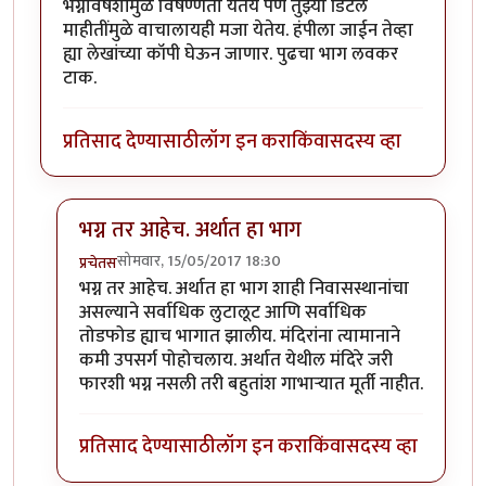
भग्नावषेशांमुळे विषण्णता येतेय पण तुझ्या डिटेल
माहीतींमुळे वाचालायही मजा येतेय. हंपीला जाईन तेव्हा
ह्या लेखांच्या कॉपी घेऊन जाणार. पुढचा भाग लवकर
टाक.
प्रतिसाद देण्यासाठी
लॉग इन करा
किंवा
सदस्य व्हा
भग्न तर आहेच. अर्थात हा भाग
सोमवार, 15/05/2017 18:30
प्रचेतस
In reply to
मस्त माहीती
by
स्वच्छंदी_मनोज
भग्न तर आहेच. अर्थात हा भाग शाही निवासस्थानांचा
असल्याने सर्वाधिक लुटालूट आणि सर्वाधिक
तोडफोड ह्याच भागात झालीय. मंदिरांना त्यामानाने
कमी उपसर्ग पोहोचलाय. अर्थात येथील मंदिरे जरी
फारशी भग्न नसली तरी बहुतांश गाभाऱ्यात मूर्ती नाहीत.
प्रतिसाद देण्यासाठी
लॉग इन करा
किंवा
सदस्य व्हा