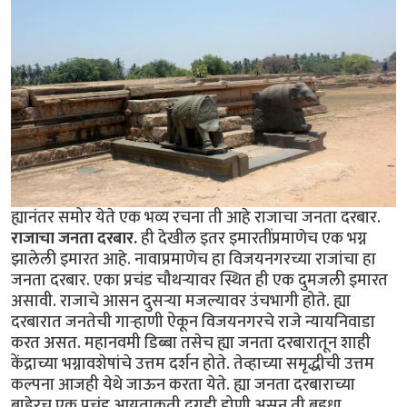
ह्यानंतर समोर येते एक भव्य रचना ती आहे राजाचा जनता दरबार.
राजाचा जनता दरबार.
ही देखील इतर इमारतींप्रमाणेच एक भग्न
झालेली इमारत आहे. नावाप्रमाणेच हा विजयनगरच्या राजांचा हा
जनता दरबार. एका प्रचंड चौथर्‍यावर स्थित ही एक दुमजली इमारत
असावी. राजाचे आसन दुसर्‍या मजल्यावर उंचभागी होते. ह्या
दरबारात जनतेची गार्‍हाणी ऐकून विजयनगरचे राजे न्यायनिवाडा
करत असत. महानवमी डिब्बा तसेच ह्या जनता दरबारातून शाही
केंद्राच्या भग्नावशेषांचे उत्तम दर्शन होते. तेव्हाच्या समृद्धीची उत्तम
कल्पना आजही येथे जाऊन करता येते. ह्या जनता दरबाराच्या
बाहेरच एक प्रचंड आयताकृती दगडी डोणी असून ती बहुधा