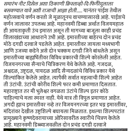
समारंभ नीट दिसेल अशा ठिकाणी क्रिस्ताव्हो-दि-फिगैरेदुलाला
बसवण्यात यावे अशी राजाची आज्ञा होती.....
यानंतर पाईश तेथील
महोत्सवाचे वर्णन करतो जे मूळातूनच वाचण्यासारखे आहे. पाईशचे
वर्णन जालावर उपलब्ध आहे. महानवमी डिब्बा अर्थात विजयमहाल
ही आयताकृती उंच इमारत असून ती मागच्या बाजूला काही प्रचंड
शिलाखंडाच्या आधाराने उभी आहे. इमारतीच्या बाहेरच दोन प्रचंड
मोठे दगडी दरवाजे पडलेले आहेत. इमारतीवर जायला मध्यभागी
आणि उजव्या कडेने असे दोन भक्कम दगडी जिने बांधलेले असून
इमारतीच्या बाह्यभिंतीवर विविध प्रकारची शिल्पे कोरलेली आहेत.
विजयनगरच्या सैन्याचे चित्रिकरण येथे केलेले आहे. गजदळ,
अश्वदळ, उष्ट्रदळ, पायदळ आदि सैन्यदळांचे विविध प्रकार येथे
शिल्पांकित केलेले आहेत. त्यापैकी सर्वात महत्वाची शिल्पे आहेत
ती उंटांची. उंटांची कोरीव शिल्पे फार कमी प्रमाणात दिसतात.
महाराष्ट्रात तर मी भुलेश्वर वगळता उंटांचे शिल्प इतर कोठे
पाहिल्याचे मला स्मरत नाही. येथे मात्र ती विपुल प्रमाणात आहेत.
अगदी ह्याच इमारतीवर नव्हे तर विजयनगरच्या इतर भग्न इमारतींवर,
मंदिरांवर देखील उष्ट्रशिल्पे बघायला मिळतात. इथल्या शिल्पपटांत
प्रामुख्याने कृष्णदेवरायाच्या ओरिसावरील स्वारीचे चित्रण केलेले
आहे. महानवमी डिब्ब्याजवळील दोन प्रचंड दगडी दरवाजे