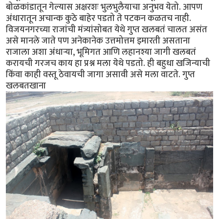
बोळकांडातून गेल्यास अक्षरशः भुलभुलैयाचा अनुभव येतो. आपण
अंधारातून अचान्क कुठे बाहेर पडतो ते पटकन कळतच नाही.
विजयनगरच्या राजांची मंत्र्यांसोबत येथे गुप्त खलबतं चालत असंत
असे मानले जाते पण अनेकानेक उत्तमोत्तम इमारती असताना
राजाला अशा अंधार्‍या, भूमिगत आणि लहानश्या जागी खलबतं
करायची गरजच काय हा प्रश्न मला येथे पडतो. ही बहुधा खजिन्याची
किंवा काही वस्तू ठेवायची जागा असावी असे मला वाटते. गुप्त
खलबतखाना