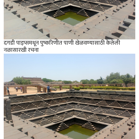
दगडी पाइप्समधून पुष्करिणीत पाणी खेळवण्यासाठी केलेली
नळासारखी रचना