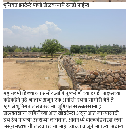
भूमिगत झालेले पाणी खेळवण्याचे दगडी पाईप्स
महानवमी डिब्ब्याच्या समोर आणि पुष्करीणीच्या दगडी पाइप्सच्या
कडेकडेने पुढे जाताच अजून एक अनोखी रचना सामोरी येते ते
म्हणजे भूमिगत खलबतखाना.
भूमिगत खलबतखाना
हा
खलबतखाना जमिनीच्या आत खोदलेला असून आत जाण्यासाठी
उंच उंच पायर्‍या उतराव्या लागतात. आतमध्ये बोळकांडेसदृश रस्ता
असून मध्यभागी खलबतखाना आहे. त्याच्या बाजूने आतल्या अंधार्‍या