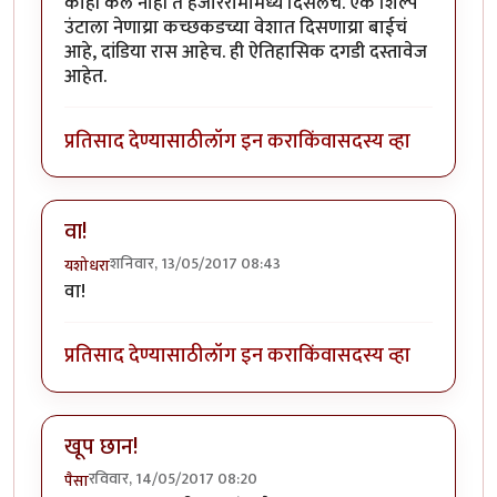
काही केलं नाही ते हजाररामामध्ये दिसेलच. एक शिल्प
उंटाला नेणाय्रा कच्छकडच्या वेशात दिसणाय्रा बाईचं
आहे, दांडिया रास आहेच. ही ऐतिहासिक दगडी दस्तावेज
आहेत.
प्रतिसाद देण्यासाठी
लॉग इन करा
किंवा
सदस्य व्हा
वा!
शनिवार, 13/05/2017 08:43
यशोधरा
वा!
प्रतिसाद देण्यासाठी
लॉग इन करा
किंवा
सदस्य व्हा
खूप छान!
रविवार, 14/05/2017 08:20
पैसा