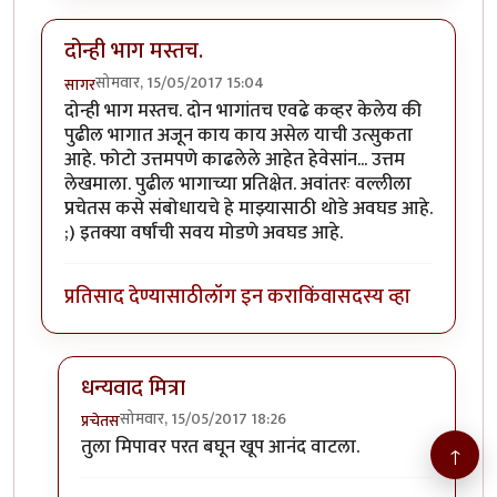
दोन्ही भाग मस्तच.
सोमवार, 15/05/2017 15:04
सागर
दोन्ही भाग मस्तच. दोन भागांतच एवढे कव्हर केलेय की
पुढील भागात अजून काय काय असेल याची उत्सुकता
आहे. फोटो उत्तमपणे काढलेले आहेत हेवेसांन... उत्तम
लेखमाला. पुढील भागाच्या प्रतिक्षेत. अवांतरः वल्लीला
प्रचेतस कसे संबोधायचे हे माझ्यासाठी थोडे अवघड आहे.
;) इतक्या वर्षांची सवय मोडणे अवघड आहे.
प्रतिसाद देण्यासाठी
लॉग इन करा
किंवा
सदस्य व्हा
धन्यवाद मित्रा
सोमवार, 15/05/2017 18:26
प्रचेतस
In reply to
दोन्ही भाग मस्तच.
by
सागर
तुला मिपावर परत बघून खूप आनंद वाटला.
↑