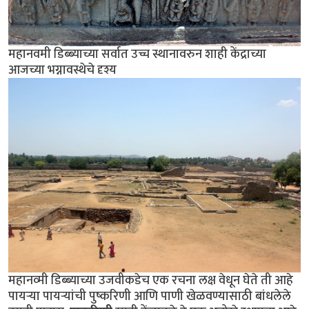
महानवमी डिब्ब्याच्या सर्वात उच्च स्थानावरुन शाही केंद्राच्या
आजच्या भग्नावस्थेचे दृश्य
महानव्मी डिब्ब्याच्या उजवीकडेच एक रचना लक्ष वेधून घेते ती आहे
पायर्‍या पायर्‍यांची पुष्करिणी आणि पाणी खेळवण्यासाठी बांधलेले