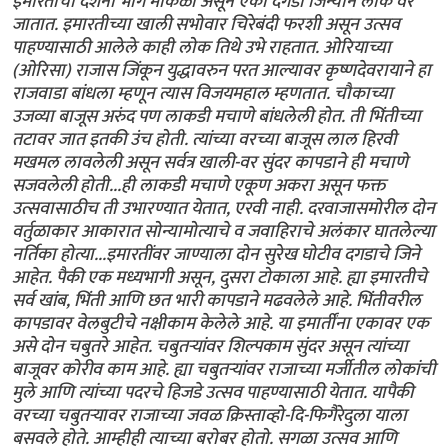
इमारतीचा दर्शनी भाग मोकळा असून एका दगडी जिन्याने लोक वर
जातात. इमारतीच्या खाली सभोवार चिरेबंदी फरशी असून उत्सव
पाहण्यासाठी आलेले काही लोक तिथे उभे राहतात. ओरियाच्या
(ओरिसा) राजास जिंकून युद्धावरुन परत आल्यावर कृष्णदेवरायाने हा
राजवाडा बांधला म्हणून त्यास विजयमहाल म्हणतात. चौकाच्या
उजव्या बाजूस अरुंद पण लाकडी मचाणे बांधलेली होत. ती भिंतीच्या
तटावर जात इतकी उंच होती. त्यांच्या वरच्या बाजूस लाल हिरवी
मखमल लावलेली असून सर्वत्र खाली-वर सुंदर कापडाने ही मचाणे
सजवलेली होती...ही लाकडी मचाणे एकूण अकरा असून फक्त
उत्सवासाठीच ती उभारण्यात येतात, एरवी नाही. दरवाजासमोरील दोन
वर्तुळाकार आकारात सोन्यामोत्याचे व जवाहिराचे अलंकार घातलेल्या
नर्तिका होत्या...इमारतींवर जाण्याला दोन सुरेख घोटीव दगडाचे जिने
आहेत. पैकी एक मध्यभागी असून, दुसरा टोकाला आहे. ह्या इमारतीचे
सर्व खांब, भिंती आणि छत भारी कापडाने मढवलेले आहे. भिंतीवरील
कापडावर वेलबुटीचे नक्षीकाम केलेले आहे. या इमार्तींना एकावर एक
असे दोन चबुतरे आहेत. चबुतर्‍यांवर शिल्पकाम सुंदर असून त्यांच्या
बाजूवर कोरीव काम आहे. ह्या चबुतर्‍यांवर राजाच्या मर्जीतील लोकांची
मुले आणि त्यांच्या पदरचे हिजडे उत्सव पाहण्यासाठी येतात. यापैकी
वरच्या चबुतर्‍यावर राजाच्या जवळ क्रिस्ताव्हो-दि-फिगैरेदुला याला
बसवले होते. आम्हीही त्याच्या बरोबर होतो. सगळा उत्सव आणि