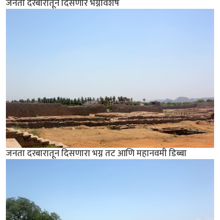
जनता दरबारातून दिसणारे भग्नावशेष
जनता दरबारातून दिसणारा भग्न तट आणि महानवमी डिब्बा