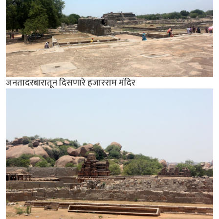
जनतादरबारातून दिसणारे हजारराम मंदिर