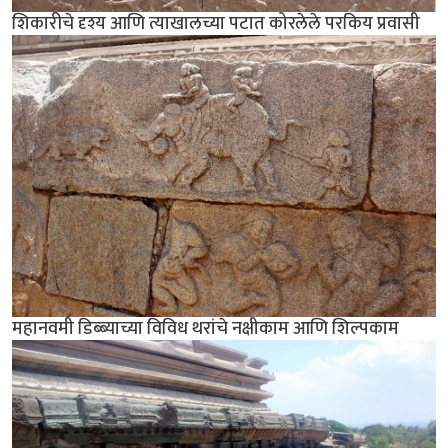
शिकारीचे दृश्य आणि त्याखालच्या पटात कोरलेले परकिय प्रवासी
महानवमी डिब्ब्याच्या विविध थरांचे नक्षीकाम आणि शिल्पकाम