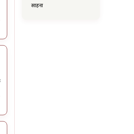
साहना
त