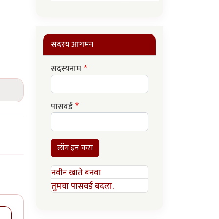
सदस्य आगमन
सदस्यनाम
पासवर्ड
लॉग इन करा
नवीन खाते बनवा
तुमचा पासवर्ड बदला.