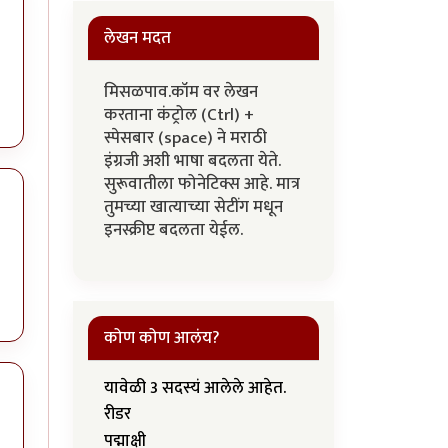
लेखन मदत
मिसळपाव.कॉम वर लेखन
करताना कंट्रोल (Ctrl) +
स्पेसबार (space) ने मराठी
इंग्रजी अशी भाषा बदलता येते.
सुरूवातीला फोनेटिक्स आहे. मात्र
तुमच्या खात्याच्या सेटींग मधून
इनस्क्रीप्ट बदलता येईल.
कोण कोण आलंय?
यावेळी 3 सदस्यं आलेले आहेत.
रीडर
पद्माक्षी