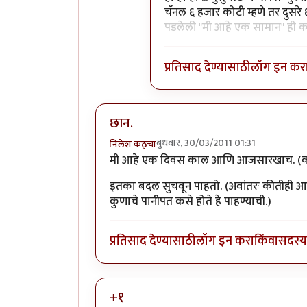
चॅनल ६ हजार कोटी म्हणे तर दुसर
पडलेली "मी आहे एक सामान" ही
प्रतिसाद देण्यासाठी
लॉग इन कर
छान.
बुधवार, 30/03/2011 01:31
निलेश कठ्चा
मी आहे एक दिवस काल आणि आजसारखाच. (कध
इतका बदल सुचवून पाहतो. (अवांतरः कीतीही आवा
कुणाचे पानीपत कसे होते हे पाहण्याची.)
प्रतिसाद देण्यासाठी
लॉग इन करा
किंवा
सदस्य 
+१