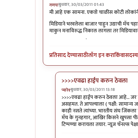
बुधवार, 30/03/2011 01:43
गणपा
मी आहे एक सामना. एकशे चाळीस कोटी लोकांनी
मिडियाने भरवलेला बाजार पाहुन उद्याची मॅच प
माकुन मनाविरुद्ध निकाल लागला तर मिडियाव
मुख्य कारण आहेच)
.
प्रतिसाद देण्यासाठी
लॉग इन करा
किंवा
सदस्य 
>>>>एवढा हाईप करुन ठेवला
बुधवार, 30/03/2011 13:18
प्यारे१
In reply to
+१
by
गणपा
>>>>एवढा हाईप करुन ठेवला आहे... जर
असहमत. ते आपल्याला ( पक्षी: सामान्य 
काही नसते त्यांच्या. भारतीय संघ जिंक
मॅच के गुनहगार, आखिर किसने खुपसा पी
टिप्पण्या करायला तयार. न्यूज चॅनल्स प