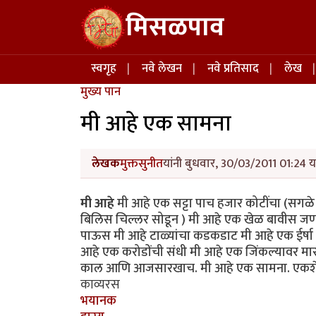
Skip to main content
मिसळपाव
Main navigation
स्वगृह
नवे लेखन
नवे प्रतिसाद
लेख
मुख्य पान
मी आहे एक सामना
लेखक
मुक्तसुनीत
यांनी बुधवार, 30/03/2011 01:24 य
मी आहे
मी आहे एक सट्टा पाच हजार कोटींचा (सगळे 
बिलिस चिल्लर सोडून ) मी आहे एक खेळ बावीस जणांचा
पाऊस मी आहे टाळ्यांचा कडकडाट मी आहे एक ईर्षा मी
आहे एक करोडोंची संधी मी आहे एक जिंकल्यावर मा
काल आणि आजसारखाच. मी आहे एक सामना. एकशे चा
काव्यरस
भयानक