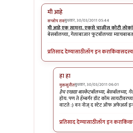
मी आहे
बुधवार, 30/03/2011 05:44
सन्जोप राव
मी आहे एक सामना. एकशे चाळीस कोटी लोकांन
बेसबॉलच्या, गेलाबाजार फूटबॉलच्या म्याचबाब
प्रतिसाद देण्यासाठी
लॉग इन करा
किंवा
सदस्य 
हा हा
बुधवार, 30/03/2011 06:01
मुक्तसुनीत
In reply to
मी आहे
by
सन्जोप राव
हेच एखद्या बास्केटबॉलच्या, बेसबॉलच्या,
होय. पण ते हॅम्बर्गर डॉट कॉम सायटीवरच्
वाटते :) वन नोज् द स्टेट ऑफ अफेअर्स इन 
प्रतिसाद देण्यासाठी
लॉग इन करा
किंवा