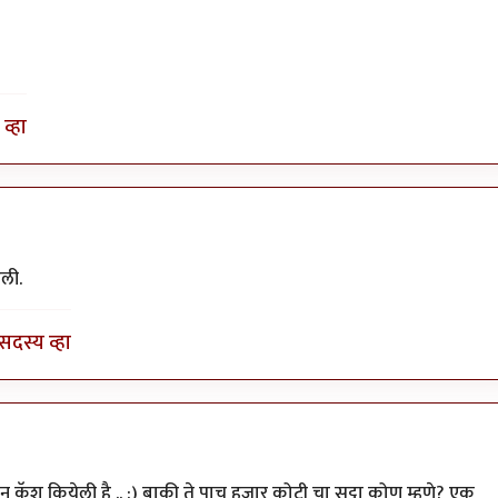
व्हा
ली.
सदस्य व्हा
पला. कविता
by
रेवती
ुएशन कॅश कियेली है .. :) बाकी ते पाच हजार कोटी चा सट्टा कोण म्हणे? एक