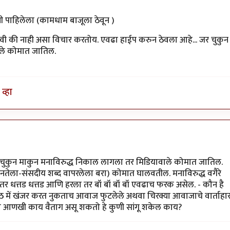
 पाहिलेला (कामधाम बाजूला ठेवून )
हावी की नाही असा विचार करतोय. एवढा हाईप करुन ठेवला आहे... जर चुकुन
ाले कोमात जातिल.
(ऑफिस मधुन सुट्टी मिळण अंमळ अशक्य आहे हे ही एक
व्हा
 चुकुन माकुन मनाविरुद्ध निकाल लागला तर मिडियावाले कोमात जातिल.
जनतेला-संसदीय शब्द वापरलेला बरा) कोमात घालवतील. मनाविरुद्ध वगैरे
ला तर धत्तड धत्तड आणि हरला तर बॉ बॉ बॉ बॉ एवढाच फरक असेल. - कौन है
ठ में खंजर करत नुकताच आवाज फुटलेले अथवा चिरक्या आवाजाचे वार्ताहा
ेक्षा आणखी काय वैताग असू शकतो हे कुणी सांगू शकेल काय?