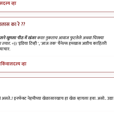
सदस्य व्हा
झालास का रे ??
न ठेवला
by
प्यारे१
सने खुपसा पीठ में खंजर
करत नुकताच आवाज फुटलेले अथवा चिरक्या
ला तयार.
=)) 'इंडिया टिव्ही ', 'आज तक' चैनेल्स हमखास अशीच काहितरी
याचार.
ा
किंवा
सदस्य व्हा
ी असते..! इनफॅक्ट नेहमीच्या खेळासारखाच हा खेळ व्हायला हवा. असो.. उद्या