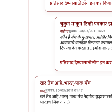
प्रतिसाद देण्यासाठी
लॉग इन करा
किंवा
चुकुन माकून टिव्ही पत्रकार 
बुधवार, 30/03/2011 14:23
वाहीदा
In reply to
>>>>एवढा हाईप करु
कौन है मॅच के गुनहगार, आखिर कि
आवाजाचे वार्ताहार टिप्पण्या कराय
टिपण्या देत करतात .. इमोशनल अत्
प्रतिसाद देण्यासाठी
लॉग इन कर
खरं तेच आहे..भारत्-पाक मॅच
बुधवार, 30/03/2011 01:47
प्राजु
खरं तेच आहे..भारत्-पाक मॅच नेहमीच युद्धासारख
भारतच जिंकणार. :)