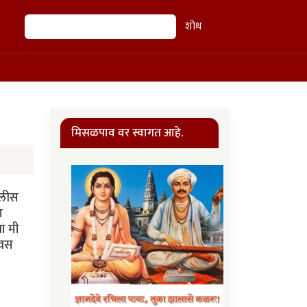
शोध
शोध
मिसळपाव वर स्वागत आहे.
ोलीस
ा
ा मी
िवस