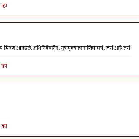
व्हा
याचं चित्रण आवडलं. अभिनिवेषहीन, गुणमूल्यात्मनाशिवायचं, जसं आहे तसं.
व्हा
व्हा