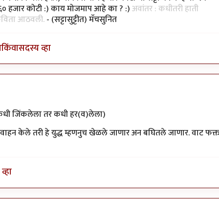
े ६० हजार कोटी :) काय मोजमाप आहे का ? :)
अवांतर : कधीतरी हाती
 कविता आठवली.
- (सट्टासुट्टीत) मॅचसुनित
ा
किंवा
सदस्य व्हा
ी जिंकलेला तर कधी हर(व)लेला)
हन केले तरी हे युद्ध म्हणनुच खेळले जाणार अन बघितले जाणार. वाट फक्
व्हा