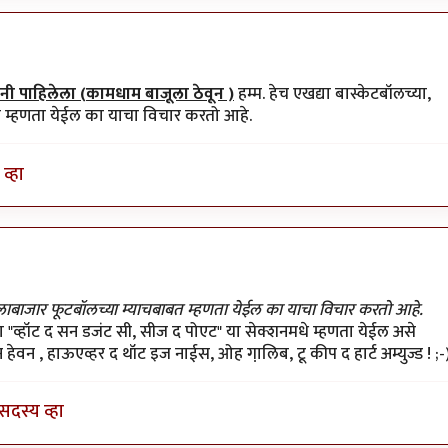
ी पाहिलेला (कामधाम बाजूला ठेवून )
हम्म. हेच एखद्या बास्केटबॉलच्या,
त म्हणता येईल का याचा विचार करतो आहे.
व्हा
 गेलाबाजार फूटबॉलच्या म्याचबाबत म्हणता येईल का याचा विचार करतो आहे.
या "व्हॉट द सन डजंट सी, सीज द पोएट" या सेक्शनमधे म्हणता येईल असे
हेवन , हाऊएव्हर द थॉट इज नाईस, ओह गा़लिब, टू कीप द हार्ट अम्युज्ड ! ;-
सदस्य व्हा