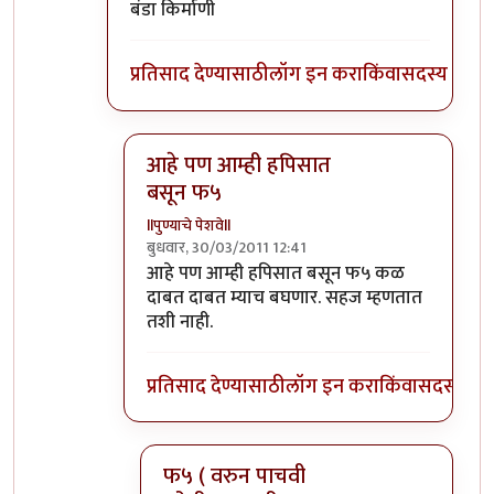
बंडा किर्माणी
प्रतिसाद देण्यासाठी
लॉग इन करा
किंवा
सदस्य व्हा
आहे पण आम्ही हपिसात
बसून फ५
llपुण्याचे पेशवेll
बुधवार, 30/03/2011 12:41
In reply to
होय , तुला नाहीये काय उर्मी
by
टारझन
आहे पण आम्ही हपिसात बसून फ५ कळ
दाबत दाबत म्याच बघणार. सहज म्हणतात
तशी नाही.
प्रतिसाद देण्यासाठी
लॉग इन करा
किंवा
सदस्य व्हा
फ५ ( वरुन पाचवी