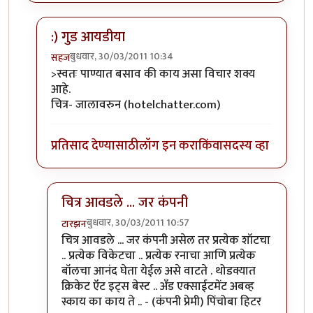
:) गुड आयडीया
बुधवार, 30/03/2011 10:34
सहज
In reply to
अग्दी अगदी ! मला तर आत्ता
by
स्पंदना
>स्वतः पाण्यात बसाव की काय असा विचार शक्य
आहे.
चित्र- जालावरुन (hotelchatter.com)
प्रतिसाद देण्यासाठी
लॉग इन करा
किंवा
सदस्य व्हा
चित्र आवडले ... जर कंपनी
बुधवार, 30/03/2011 10:57
टारझन
In reply to
:) गुड आयडीया
by
सहज
चित्र आवडले ... जर कंपनी असेल तर प्रत्येक शॉटचा
.. प्रत्येक विकेटचा .. प्रत्येक रनाचा आणि प्रत्येक
बॉलचा आनंद घेता येईल असे वाटते . थोडक्यात
क्रिकेट ऍट इट्स बेस्ट .. अँड एक्साईटमेंट अबव्ह
स्काय का काय ते .. - (कंपनी प्रेमी) पिंचोबा हिटर