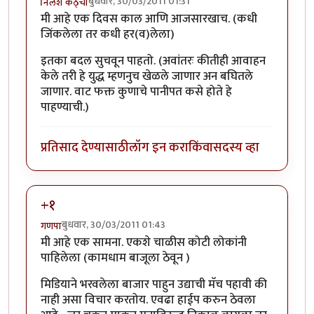
बुधवार, 30/03/2011 01:31
निलेश कठ्चा
मी आहे एक दिवस काल आणि आजसारखाच. (कधी
जिंकलेला तर कधी हर(व)लेला)
इतका बदल सुचवून पाहतो. (अवांतरः कीतीही आवाहन
केले तरी हे युद्ध म्हणनुच खेळले जाणार अन बघितले
जाणार. वाट फक्त कुणाचे पानीपत कसे होते हे
पाहण्याची.)
प्रतिसाद देण्यासाठी
लॉग इन करा
किंवा
सदस्य व्हा
+१
बुधवार, 30/03/2011 01:43
गणपा
मी आहे एक सामना. एकशे चाळीस कोटी लोकांनी
पाहिलेला (कामधाम बाजूला ठेवून )
मिडियाने भरवलेला बाजार पाहुन उद्याची मॅच पहावी की
नाही असा विचार करतोय. एवढा हाईप करुन ठेवला