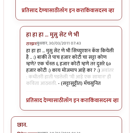
प्रतिसाद देण्यासाठी
लॉग इन करा
किंवा
सदस्य व्हा
हा हा हा ... मुसु सेट णे भी
बुधवार, 30/03/2011 07:43
टारझन
In reply to
सहमत. हुकला तो संपला. कविता
by
रेवती
हा हा हा ... मुसु सेट णे भी सिच्युएशन कॅश कियेली
है .. :) बाकी ते पाच हजार कोटी चा सट्टा कोण
म्हणे? एक चॅनल ६ हजार कोटी म्हणे तर दुसरे ६०
हजार कोटी :) काय मोजमाप आहे का ? :)
अवांतर
: कधीतरी हाती पडलेली "मी आहे एक सामान" ही
कविता आठवली.
- (सट्टासुट्टीत) मॅचसुनित
प्रतिसाद देण्यासाठी
लॉग इन करा
किंवा
सदस्य व्हा
छान.