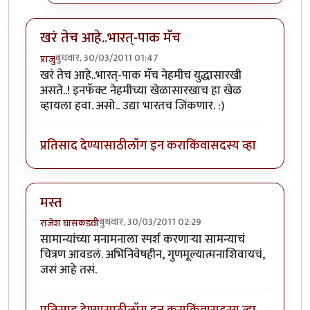
खरं तेच आहे..भारत्-पाक मॅच
बुधवार, 30/03/2011 01:47
प्राजु
खरं तेच आहे..भारत्-पाक मॅच नेहमीच युद्धासारखी
असते..! इनफॅक्ट नेहमीच्या खेळासारखाच हा खेळ
व्हायला हवा. असो.. उद्या भारतच जिंकणार. :)
प्रतिसाद देण्यासाठी
लॉग इन करा
किंवा
सदस्य व्हा
मस्त
बुधवार, 30/03/2011 02:29
राजेश घासकडवी
सामान्यांच्या मनामनाला स्पर्श करणाऱ्या सामन्याचं
चित्रण आवडलं. अभिनिवेषहीन, गुणमूल्यात्मनाशिवायचं,
जसं आहे तसं.