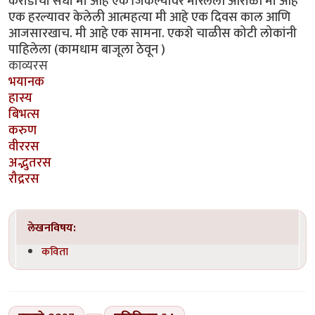
करोडोंची संधी मी आहे एक जिंकल्यावर मारलेली आरोळी मी आहे
एक हरल्यावर केलेली आत्महत्या मी आहे एक दिवस काल आणि
आजसारखाच. मी आहे एक सामना. एकशे चाळीस कोटी लोकांनी
पाहिलेला (कामधाम बाजूला ठेवून )
काव्यरस
भयानक
हास्य
बिभत्स
करुण
वीररस
अद्भुतरस
रौद्ररस
लेखनविषय:
कविता