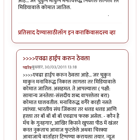
आहे... जर चुकुन माकुन मनाविरुद्ध निकाल लागला तर
मिडियावाले कोमात जातिल.
(ऑफिस मधुन सुट्टी मिळण
अंमळ अशक्य आहे हे ही एक मुख्य कारण आहेच)
.
प्रतिसाद देण्यासाठी
लॉग इन करा
किंवा
सदस्य व्हा
>>>>एवढा हाईप करुन ठेवला
बुधवार, 30/03/2011 13:18
प्यारे१
In reply to
+१
by
गणपा
>>>>एवढा हाईप करुन ठेवला आहे... जर चुकुन
माकुन मनाविरुद्ध निकाल लागला तर मिडियावाले
कोमात जातिल. असहमत. ते आपल्याला ( पक्षी:
सामान्य जनतेला-संसदीय शब्द वापरलेला बरा)
कोमात घालवतील. मनाविरुद्ध वगैरे काही नसते
त्यांच्या. भारतीय संघ जिंकला तर धत्तड धत्तड आणि
हरला तर बॉ बॉ बॉ बॉ एवढाच फरक असेल. - कौन है
मॅच के गुनहगार, आखिर किसने खुपसा पीठ में खंजर
करत नुकताच आवाज फुटलेले अथवा चिरक्या
आवाजाचे वार्ताहार टिप्पण्या करायला तयार. न्यूज