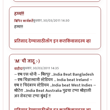
हम्म!!!
बुधवार, 30/03/2011 14:30
बिपिन कार्यकर्ते
हम्म!!!
प्रतिसाद देण्यासाठी
लॉग इन करा
किंवा
सदस्य व्हा
'M' ची जादू :-)
बुधवार, 30/03/2011 14:35
वाहीदा
~
एम
एस धोनी ~
मि
रपूर ...India Beat Bangladesh
~
एम
चिन्नास्वामी स्टेडियम ... India beat Ireland ~
एम
ए चिदंबरम स्टेडियम ...India beat West Indies ~
मो
टेरा ...India Beat Australia पुढचा टप्पा
मो
हाली
अन शेवटचा टप्पा
मुं
बई !!