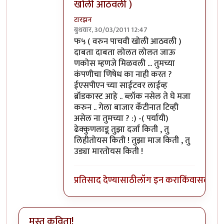
खोली आठवली )
टारझन
बुधवार, 30/03/2011 12:47
In reply to
आहे पण आम्ही हपिसात बसून फ५
b
फ५ ( वरुन पाचवी खोली आठवली )
दाबता दाबता लोलत लोलत जाऊ
णकोस म्हणजे मिळवली ... तुमच्या
कंपणीचा णिषेध का नाही करत ?
ईएसपीएन च्या साईटवर लाईव्ह
ब्रॉडकास्ट आहे .. ब्लॉक नसेल ते घे मजा
करुन .. गेला बाजार कँटीनात टिव्ही
असेल ना तुमच्या ? :) -( पर्यायी)
ढेक्कुणलाडू तुझा दर्जा किती , तु
लिहीतोयस किती ! तुझा माज किती , तु
उड्या मारतोयस किती !
प्रतिसाद देण्यासाठी
लॉग इन करा
किंवा
सदस्य व्
मस्त कविता!