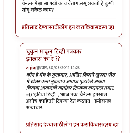
चॅनल्स पेक्षा आणखी काय वैताग असू शकतो हे कुणी
सांगू शकेल काय?
प्रतिसाद देण्यासाठी
लॉग इन करा
किंवा
सदस्य व्हा
चुकुन माकून टिव्ही पत्रकार
झालास का रे ??
बुधवार, 30/03/2011 14:23
वाहीदा
In reply to
>>>>एवढा हाईप करुन ठेवला
by
प्यारे१
कौन है मॅच के गुनहगार, आखिर किसने खुपसा पीठ
में खंजर
करत नुकताच आवाज फुटलेले अथवा
चिरक्या आवाजाचे वार्ताहार टिप्पण्या करायला तयार.
=)) 'इंडिया टिव्ही ', 'आज तक' चैनेल्स हमखास
अशीच काहितरी टिपण्या देत करतात .. इमोशनल
अत्याचार.
प्रतिसाद देण्यासाठी
लॉग इन करा
किंवा
सदस्य व्हा