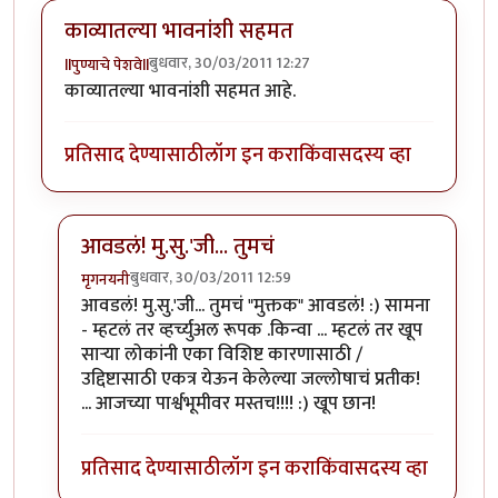
काव्यातल्या भावनांशी सहमत
बुधवार, 30/03/2011 12:27
llपुण्याचे पेशवेll
काव्यातल्या भावनांशी सहमत आहे.
प्रतिसाद देण्यासाठी
लॉग इन करा
किंवा
सदस्य व्हा
आवडलं! मु.सु.'जी... तुमचं
बुधवार, 30/03/2011 12:59
मृगनयनी
In reply to
काव्यातल्या भावनांशी सहमत
by
llपुण्याचे पेशवेll
आवडलं! मु.सु.'जी... तुमचं "मुक्तक" आवडलं! :) सामना
- म्हटलं तर व्हर्च्युअल रूपक .किन्वा ... म्हटलं तर खूप
सार्‍या लोकांनी एका विशिष्ट कारणासाठी /
उद्दिष्टासाठी एकत्र येऊन केलेल्या जल्लोषाचं प्रतीक!
... आजच्या पार्श्वभूमीवर मस्तच!!!! :) खूप छान!
प्रतिसाद देण्यासाठी
लॉग इन करा
किंवा
सदस्य व्हा