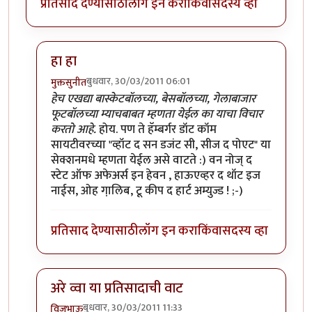
प्रतिसाद देण्यासाठी
लॉग इन करा
किंवा
सदस्य व्हा
हा हा
बुधवार, 30/03/2011 06:01
मुक्तसुनीत
In reply to
मी आहे
by
सन्जोप राव
हेच एखद्या बास्केटबॉलच्या, बेसबॉलच्या, गेलाबाजार
फूटबॉलच्या म्याचबाबत म्हणता येईल का याचा विचार
करतो आहे.
होय. पण ते हॅम्बर्गर डॉट कॉम
सायटीवरच्या "व्हॉट द सन डजंट सी, सीज द पोएट" या
सेक्शनमधे म्हणता येईल असे वाटते :) वन नोज् द
स्टेट ऑफ अफेअर्स इन हेवन , हाऊएव्हर द थॉट इज
नाईस, ओह गा़लिब, टू कीप द हार्ट अम्युज्ड ! ;-)
प्रतिसाद देण्यासाठी
लॉग इन करा
किंवा
सदस्य व्हा
अरे व्वा या प्रतिसादाची वाट
बुधवार, 30/03/2011 11:33
विजुभाऊ