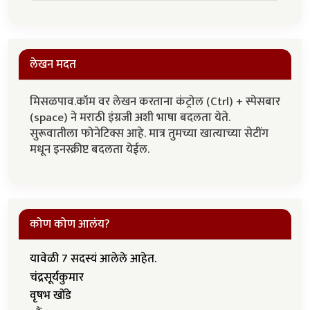
लेखन मदत
मिसळपाव.कॉम वर लेखन करताना कंट्रोल (Ctrl) + स्पेसबार
(space) ने मराठी इंग्रजी अशी भाषा बदलता येते.
सुरूवातीला फोनेटिक्स आहे. मात्र तुमच्या खात्याच्या सेटींग
मधून इनस्क्रीप्ट बदलता येईल.
कोण कोण आलंय?
यावेळी 7 सदस्यं आलेले आहेत.
चंद्रसूर्यकुमार
वृषभ खोंडे