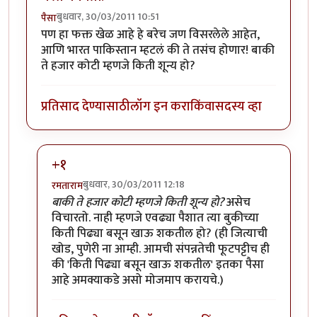
बुधवार, 30/03/2011 10:51
पैसा
पण हा फक्त खेळ आहे हे बरेच जण विसरलेले आहेत,
आणि भारत पाकिस्तान म्हटलं की ते तसंच होणार! बाकी
ते हजार कोटी म्हणजे किती शून्य हो?
प्रतिसाद देण्यासाठी
लॉग इन करा
किंवा
सदस्य व्हा
+१
बुधवार, 30/03/2011 12:18
रमताराम
In reply to
मस्त कविता!
by
पैसा
बाकी ते हजार कोटी म्हणजे किती शून्य हो?
असेच
विचारतो. नाही म्हणजे एवढ्या पैशात त्या बुकीच्या
किती पिढ्या बसून खाऊ शकतील हो? (ही जित्याची
खोड, पुणेरी ना आम्ही. आमची संपन्नतेची फूटपट्टीच ही
की 'किती पिढ्या बसून खाऊ शकतील' इतका पैसा
आहे अमक्याकडे असो मोजमाप करायचे.)