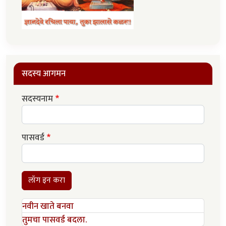
सदस्य आगमन
सदस्यनाम
पासवर्ड
लॉग इन करा
नवीन खाते बनवा
तुमचा पासवर्ड बदला.