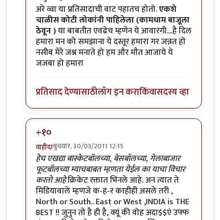
In reply to
मी आहे
by
सन्जोप राव
अरे व्वा या प्रतिसादाची वाट पहातच होतो.
एकशे
चाळीस कोटी लोकांनी पाहिलेला (कामधाम बाजूला
ठेवून )
या बाबतीत एवढेच म्हणेन ये आवारगी....है दिल
हमारा मन को समझाना ये दस्तूर हमारा गर जन्नत हो
नसीब मेरे जश्न मनाते हो हम और मौत आजाये ये
जजबा हो हमारा
प्रतिसाद देण्यासाठी
लॉग इन करा
किंवा
सदस्य व्हा
+१०
बुधवार, 30/03/2011 12:15
वाहीदा
In reply to
मी आहे
by
सन्जोप राव
हेच एखद्या बास्केटबॉलच्या, बेसबॉलच्या, गेलाबाजार
फूटबॉलच्या म्याचबाबत म्हणता येईल का याचा विचार
करतो आहे
क्रिकेट रक्तात भिनले आहे. अन त्यात ते
मिडियावाले म्हणजे क-ह-र काहीही असले तरी ,
North or South.. East or West ,INDIA is THE
BEST !! जुनुन तो है ही है, क्यूं की वोह अदा$$एं उफ्फ