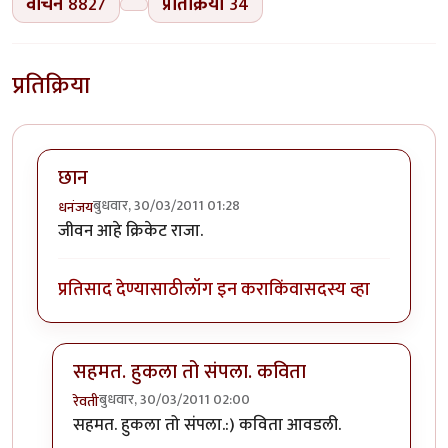
वाचने
8827
प्रतिक्रिया
34
प्रतिक्रिया
छान
बुधवार, 30/03/2011 01:28
धनंजय
जीवन आहे क्रिकेट राजा.
प्रतिसाद देण्यासाठी
लॉग इन करा
किंवा
सदस्य व्हा
सहमत. हुकला तो संपला. कविता
बुधवार, 30/03/2011 02:00
रेवती
In reply to
छान
by
धनंजय
सहमत. हुकला तो संपला.:) कविता आवडली.