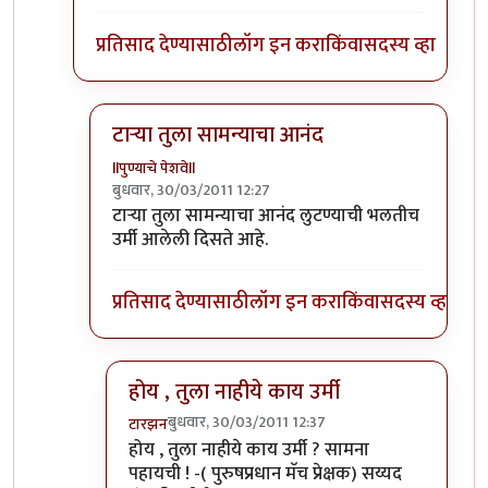
प्रतिसाद देण्यासाठी
लॉग इन करा
किंवा
सदस्य व्हा
टार्‍या तुला सामन्याचा आनंद
llपुण्याचे पेशवेll
बुधवार, 30/03/2011 12:27
In reply to
चित्र आवडले ... जर कंपनी
by
टारझन
टार्‍या तुला सामन्याचा आनंद लुटण्याची भलतीच
उर्मी आलेली दिसते आहे.
प्रतिसाद देण्यासाठी
लॉग इन करा
किंवा
सदस्य व्हा
होय , तुला नाहीये काय उर्मी
बुधवार, 30/03/2011 12:37
टारझन
In reply to
टार्‍या तुला सामन्याचा आनंद
by
llपुण्याचे 
होय , तुला नाहीये काय उर्मी ? सामना
पहायची ! -( पुरुषप्रधान मॅच प्रेक्षक) सय्यद