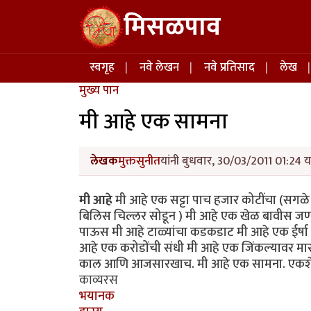
Skip to main content
मिसळपाव
Main navigation
स्वगृह
नवे लेखन
नवे प्रतिसाद
लेख
मुख्य पान
मी आहे एक सामना
लेखक
मुक्तसुनीत
यांनी बुधवार, 30/03/2011 01:24 य
मी आहे
मी आहे एक सट्टा पाच हजार कोटींचा (सगळे 
बिलिस चिल्लर सोडून ) मी आहे एक खेळ बावीस जणांचा
पाऊस मी आहे टाळ्यांचा कडकडाट मी आहे एक ईर्षा मी
आहे एक करोडोंची संधी मी आहे एक जिंकल्यावर मा
काल आणि आजसारखाच. मी आहे एक सामना. एकशे चा
काव्यरस
भयानक