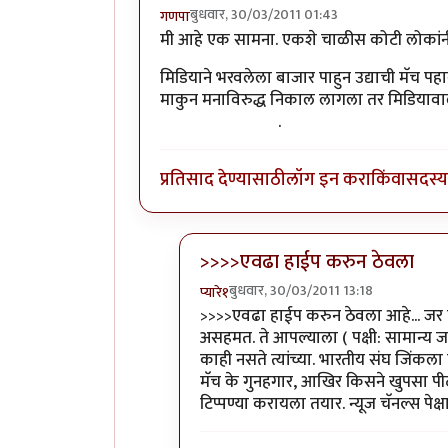
बुधवार, 30/03/2011 01:43
गणपा
मी आहे एक सामना. एकशे चाळीस कोटी लोकांनी
मिडियाने भरवलेला बाजार पाहुन उद्याची मॅच प
माकुन मनाविरुद्ध निकाल लागला तर मिडियाव
मुख्य कारण आहेच)
.
प्रतिसाद देण्यासाठी
लॉग इन करा
किंवा
सदस्य 
>>>>एवढा हाईप करुन ठेवला
बुधवार, 30/03/2011 13:18
प्यारे१
In reply to
+१
by
गणपा
>>>>एवढा हाईप करुन ठेवला आहे... जर
असहमत. ते आपल्याला ( पक्षी: सामान्य 
काही नसते त्यांच्या. भारतीय संघ जिंक
मॅच के गुनहगार, आखिर किसने खुपसा पी
टिप्पण्या करायला तयार. न्यूज चॅनल्स प