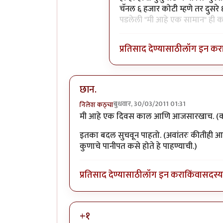
चॅनल ६ हजार कोटी म्हणे तर दुसर
पडलेली "मी आहे एक सामान" ही
प्रतिसाद देण्यासाठी
लॉग इन कर
छान.
बुधवार, 30/03/2011 01:31
निलेश कठ्चा
मी आहे एक दिवस काल आणि आजसारखाच. (कध
इतका बदल सुचवून पाहतो. (अवांतरः कीतीही आवा
कुणाचे पानीपत कसे होते हे पाहण्याची.)
प्रतिसाद देण्यासाठी
लॉग इन करा
किंवा
सदस्य 
+१