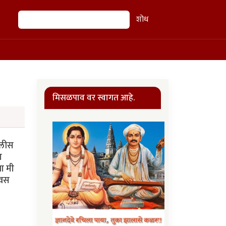
शोध
शोध
मिसळपाव वर स्वागत आहे.
ोलीस
ा
ा मी
िवस