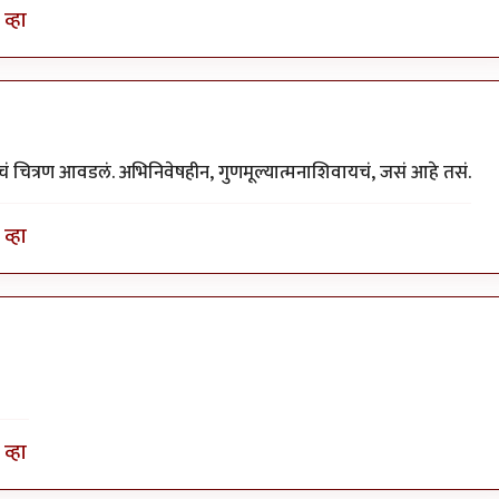
व्हा
याचं चित्रण आवडलं. अभिनिवेषहीन, गुणमूल्यात्मनाशिवायचं, जसं आहे तसं.
व्हा
व्हा