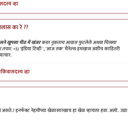
सदस्य व्हा
झालास का रे ??
न ठेवला
by
प्यारे१
सने खुपसा पीठ में खंजर
करत नुकताच आवाज फुटलेले अथवा चिरक्या
ला तयार.
=)) 'इंडिया टिव्ही ', 'आज तक' चैनेल्स हमखास अशीच काहितरी
याचार.
ा
किंवा
सदस्य व्हा
ी असते..! इनफॅक्ट नेहमीच्या खेळासारखाच हा खेळ व्हायला हवा. असो.. उद्या