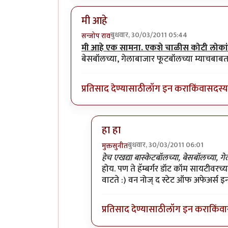
मी आहे
बुधवार, 30/03/2011 05:44
सन्जोप राव
मी आहे एक सामना. एकशे चाळीस कोटी लोकांन
बेसबॉलच्या, गेलाबाजार फूटबॉलच्या म्याचबाब
प्रतिसाद देण्यासाठी
लॉग इन करा
किंवा
सदस्य 
हा हा
बुधवार, 30/03/2011 06:01
मुक्तसुनीत
In reply to
मी आहे
by
सन्जोप राव
हेच एखद्या बास्केटबॉलच्या, बेसबॉलच्या,
होय. पण ते हॅम्बर्गर डॉट कॉम सायटीवरच्
वाटते :) वन नोज् द स्टेट ऑफ अफेअर्स इन 
प्रतिसाद देण्यासाठी
लॉग इन करा
किंवा