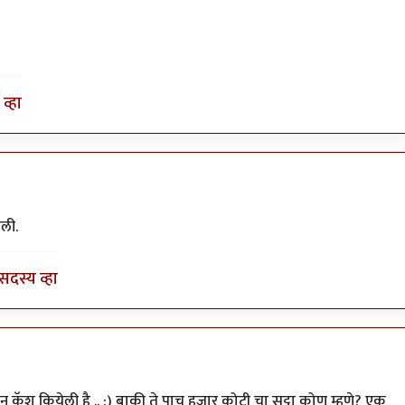
व्हा
ली.
सदस्य व्हा
पला. कविता
by
रेवती
ुएशन कॅश कियेली है .. :) बाकी ते पाच हजार कोटी चा सट्टा कोण म्हणे? एक