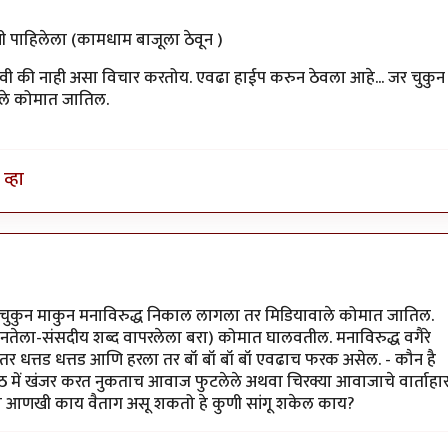
 पाहिलेला (कामधाम बाजूला ठेवून )
हावी की नाही असा विचार करतोय. एवढा हाईप करुन ठेवला आहे... जर चुकुन
ाले कोमात जातिल.
(ऑफिस मधुन सुट्टी मिळण अंमळ अशक्य आहे हे ही एक
व्हा
 चुकुन माकुन मनाविरुद्ध निकाल लागला तर मिडियावाले कोमात जातिल.
जनतेला-संसदीय शब्द वापरलेला बरा) कोमात घालवतील. मनाविरुद्ध वगैरे
ला तर धत्तड धत्तड आणि हरला तर बॉ बॉ बॉ बॉ एवढाच फरक असेल. - कौन है
ठ में खंजर करत नुकताच आवाज फुटलेले अथवा चिरक्या आवाजाचे वार्ताहा
ेक्षा आणखी काय वैताग असू शकतो हे कुणी सांगू शकेल काय?