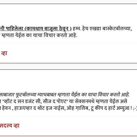
ी पाहिलेला (कामधाम बाजूला ठेवून )
हम्म. हेच एखद्या बास्केटबॉलच्या,
त म्हणता येईल का याचा विचार करतो आहे.
व्हा
 गेलाबाजार फूटबॉलच्या म्याचबाबत म्हणता येईल का याचा विचार करतो आहे.
या "व्हॉट द सन डजंट सी, सीज द पोएट" या सेक्शनमधे म्हणता येईल असे
हेवन , हाऊएव्हर द थॉट इज नाईस, ओह गा़लिब, टू कीप द हार्ट अम्युज्ड ! ;-
सदस्य व्हा