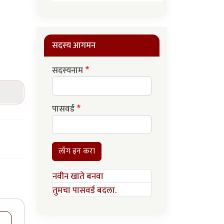
सदस्य आगमन
सदस्यनाम
पासवर्ड
लॉग इन करा
नवीन खाते बनवा
तुमचा पासवर्ड बदला.