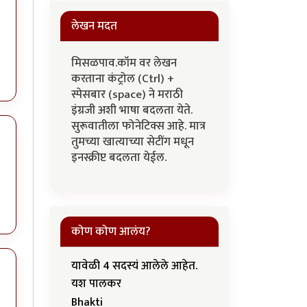
लेखन मदत
मिसळपाव.कॉम वर लेखन
करताना कंट्रोल (Ctrl) +
स्पेसबार (space) ने मराठी
इंग्रजी अशी भाषा बदलता येते.
सुरूवातीला फोनेटिक्स आहे. मात्र
तुमच्या खात्याच्या सेटींग मधून
इनस्क्रीप्ट बदलता येईल.
कोण कोण आलंय?
यावेळी 4 सदस्यं आलेले आहेत.
यश पालकर
Bhakti