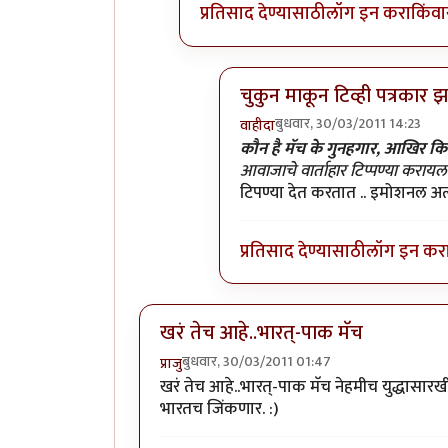
प्रतिसाद देण्यासाठी
लॉग इन करा
किंवा
चुकुन माकून टिव्ही पत्रकार 
बुधवार, 30/03/2011 14:23
वाहीदा
In reply to
>>>>एवढा हाईप करु
कौन है मॅच के गुनहगार, आखिर कि
आवाजाचे वार्ताहार टिप्पण्या कराय
टिपण्या देत करतात .. इमोशनल अत्
प्रतिसाद देण्यासाठी
लॉग इन कर
खरं तेच आहे..भारत्-पाक मॅच
बुधवार, 30/03/2011 01:47
प्राजु
खरं तेच आहे..भारत्-पाक मॅच नेहमीच युद्धासारख
भारतच जिंकणार. :)