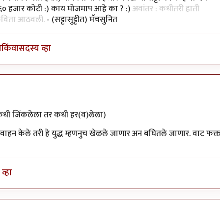
े ६० हजार कोटी :) काय मोजमाप आहे का ? :)
अवांतर : कधीतरी हाती
 कविता आठवली.
- (सट्टासुट्टीत) मॅचसुनित
ा
किंवा
सदस्य व्हा
ी जिंकलेला तर कधी हर(व)लेला)
हन केले तरी हे युद्ध म्हणनुच खेळले जाणार अन बघितले जाणार. वाट फक्
व्हा