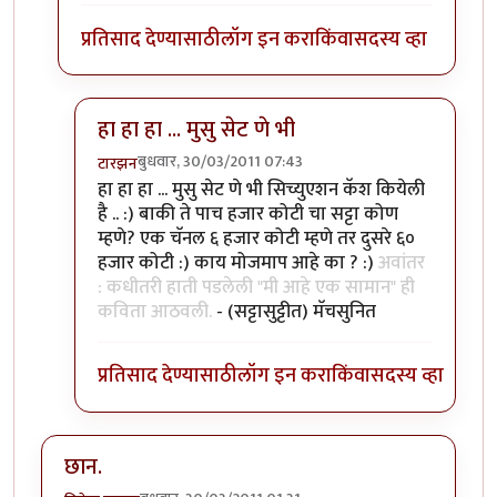
प्रतिसाद देण्यासाठी
लॉग इन करा
किंवा
सदस्य व्हा
हा हा हा ... मुसु सेट णे भी
बुधवार, 30/03/2011 07:43
टारझन
In reply to
सहमत. हुकला तो संपला. कविता
by
रेवती
हा हा हा ... मुसु सेट णे भी सिच्युएशन कॅश कियेली
है .. :) बाकी ते पाच हजार कोटी चा सट्टा कोण
म्हणे? एक चॅनल ६ हजार कोटी म्हणे तर दुसरे ६०
हजार कोटी :) काय मोजमाप आहे का ? :)
अवांतर
: कधीतरी हाती पडलेली "मी आहे एक सामान" ही
कविता आठवली.
- (सट्टासुट्टीत) मॅचसुनित
प्रतिसाद देण्यासाठी
लॉग इन करा
किंवा
सदस्य व्हा
छान.