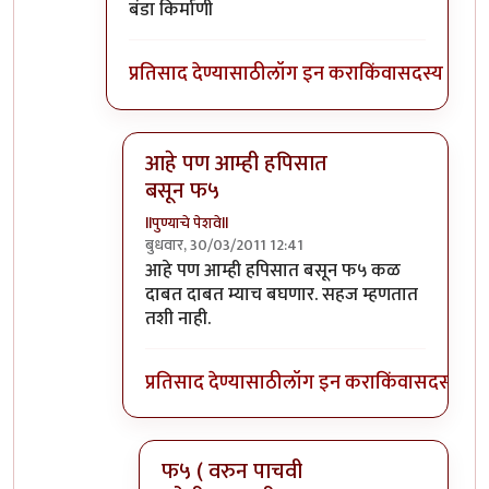
बंडा किर्माणी
प्रतिसाद देण्यासाठी
लॉग इन करा
किंवा
सदस्य व्हा
आहे पण आम्ही हपिसात
बसून फ५
llपुण्याचे पेशवेll
बुधवार, 30/03/2011 12:41
In reply to
होय , तुला नाहीये काय उर्मी
by
टारझन
आहे पण आम्ही हपिसात बसून फ५ कळ
दाबत दाबत म्याच बघणार. सहज म्हणतात
तशी नाही.
प्रतिसाद देण्यासाठी
लॉग इन करा
किंवा
सदस्य व्हा
फ५ ( वरुन पाचवी