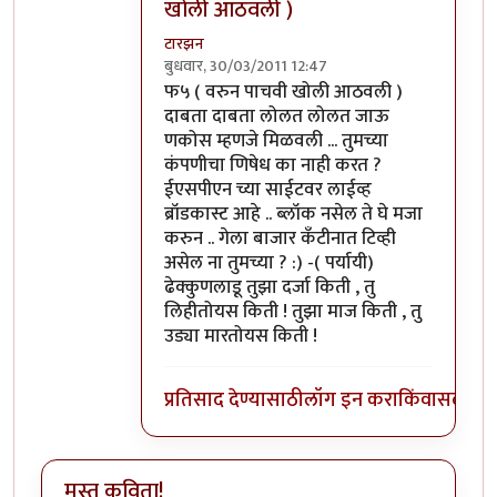
खोली आठवली )
टारझन
बुधवार, 30/03/2011 12:47
In reply to
आहे पण आम्ही हपिसात बसून फ५
b
फ५ ( वरुन पाचवी खोली आठवली )
दाबता दाबता लोलत लोलत जाऊ
णकोस म्हणजे मिळवली ... तुमच्या
कंपणीचा णिषेध का नाही करत ?
ईएसपीएन च्या साईटवर लाईव्ह
ब्रॉडकास्ट आहे .. ब्लॉक नसेल ते घे मजा
करुन .. गेला बाजार कँटीनात टिव्ही
असेल ना तुमच्या ? :) -( पर्यायी)
ढेक्कुणलाडू तुझा दर्जा किती , तु
लिहीतोयस किती ! तुझा माज किती , तु
उड्या मारतोयस किती !
प्रतिसाद देण्यासाठी
लॉग इन करा
किंवा
सदस्य व्
मस्त कविता!