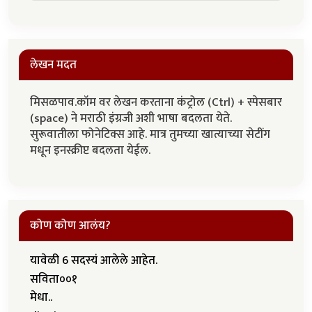
लेखन मदत
मिसळपाव.कॉम वर लेखन करताना कंट्रोल (Ctrl) + स्पेसबार
(space) ने मराठी इंग्रजी अशी भाषा बदलता येते.
सुरूवातीला फोनेटिक्स आहे. मात्र तुमच्या खात्याच्या सेटींग
मधून इनस्क्रीप्ट बदलता येईल.
कोण कोण आलंय?
यावेळी 6 सदस्यं आलेले आहेत.
सविता००१
मेधा..