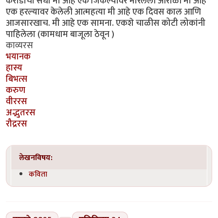
करोडोंची संधी मी आहे एक जिंकल्यावर मारलेली आरोळी मी आहे
एक हरल्यावर केलेली आत्महत्या मी आहे एक दिवस काल आणि
आजसारखाच. मी आहे एक सामना. एकशे चाळीस कोटी लोकांनी
पाहिलेला (कामधाम बाजूला ठेवून )
काव्यरस
भयानक
हास्य
बिभत्स
करुण
वीररस
अद्भुतरस
रौद्ररस
लेखनविषय:
कविता