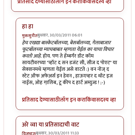
प्रतिसाद देण्यासाठी
लॉग इन करा
किंवा
सदस्य व्हा
हा हा
बुधवार, 30/03/2011 06:01
मुक्तसुनीत
In reply to
मी आहे
by
सन्जोप राव
हेच एखद्या बास्केटबॉलच्या, बेसबॉलच्या, गेलाबाजार
फूटबॉलच्या म्याचबाबत म्हणता येईल का याचा विचार
करतो आहे.
होय. पण ते हॅम्बर्गर डॉट कॉम
सायटीवरच्या "व्हॉट द सन डजंट सी, सीज द पोएट" या
सेक्शनमधे म्हणता येईल असे वाटते :) वन नोज् द
स्टेट ऑफ अफेअर्स इन हेवन , हाऊएव्हर द थॉट इज
नाईस, ओह गा़लिब, टू कीप द हार्ट अम्युज्ड ! ;-)
प्रतिसाद देण्यासाठी
लॉग इन करा
किंवा
सदस्य व्हा
अरे व्वा या प्रतिसादाची वाट
बुधवार, 30/03/2011 11:33
विजुभाऊ