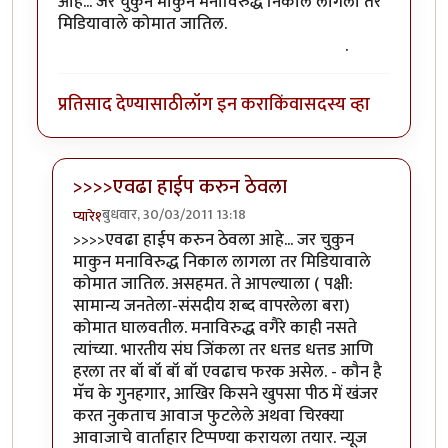
आहे... जर चुकुन माकुन मनाविरुद्ध निकाल लागला तर
मिडियावाले कोमात जातिल.
(ऑफिस मधुन सुट्टी मिळण
अंमळ अशक्य आहे हे ही एक मुख्य कारण आहेच)
.
प्रतिसाद देण्यासाठी
लॉग इन करा
किंवा
सदस्य व्हा
>>>>एवढा हाईप करुन ठेवला
बुधवार, 30/03/2011 13:18
प्यारे१
In reply to
+१
by
गणपा
>>>>एवढा हाईप करुन ठेवला आहे... जर चुकुन
माकुन मनाविरुद्ध निकाल लागला तर मिडियावाले
कोमात जातिल. असहमत. ते आपल्याला ( पक्षी:
सामान्य जनतेला-संसदीय शब्द वापरलेला बरा)
कोमात घालवतील. मनाविरुद्ध वगैरे काही नसते
त्यांच्या. भारतीय संघ जिंकला तर धत्तड धत्तड आणि
हरला तर बॉ बॉ बॉ बॉ एवढाच फरक असेल. - कौन है
मॅच के गुनहगार, आखिर किसने खुपसा पीठ में खंजर
करत नुकताच आवाज फुटलेले अथवा चिरक्या
आवाजाचे वार्ताहार टिप्पण्या करायला तयार. न्यूज