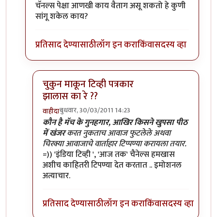
चॅनल्स पेक्षा आणखी काय वैताग असू शकतो हे कुणी
सांगू शकेल काय?
प्रतिसाद देण्यासाठी
लॉग इन करा
किंवा
सदस्य व्हा
चुकुन माकून टिव्ही पत्रकार
झालास का रे ??
बुधवार, 30/03/2011 14:23
वाहीदा
In reply to
>>>>एवढा हाईप करुन ठेवला
by
प्यारे१
कौन है मॅच के गुनहगार, आखिर किसने खुपसा पीठ
में खंजर
करत नुकताच आवाज फुटलेले अथवा
चिरक्या आवाजाचे वार्ताहार टिप्पण्या करायला तयार.
=)) 'इंडिया टिव्ही ', 'आज तक' चैनेल्स हमखास
अशीच काहितरी टिपण्या देत करतात .. इमोशनल
अत्याचार.
प्रतिसाद देण्यासाठी
लॉग इन करा
किंवा
सदस्य व्हा