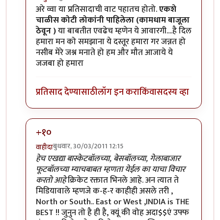
In reply to
मी आहे
by
सन्जोप राव
अरे व्वा या प्रतिसादाची वाट पहातच होतो.
एकशे
चाळीस कोटी लोकांनी पाहिलेला (कामधाम बाजूला
ठेवून )
या बाबतीत एवढेच म्हणेन ये आवारगी....है दिल
हमारा मन को समझाना ये दस्तूर हमारा गर जन्नत हो
नसीब मेरे जश्न मनाते हो हम और मौत आजाये ये
जजबा हो हमारा
प्रतिसाद देण्यासाठी
लॉग इन करा
किंवा
सदस्य व्हा
+१०
बुधवार, 30/03/2011 12:15
वाहीदा
In reply to
मी आहे
by
सन्जोप राव
हेच एखद्या बास्केटबॉलच्या, बेसबॉलच्या, गेलाबाजार
फूटबॉलच्या म्याचबाबत म्हणता येईल का याचा विचार
करतो आहे
क्रिकेट रक्तात भिनले आहे. अन त्यात ते
मिडियावाले म्हणजे क-ह-र काहीही असले तरी ,
North or South.. East or West ,INDIA is THE
BEST !! जुनुन तो है ही है, क्यूं की वोह अदा$$एं उफ्फ