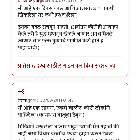
बुधवार, 30/03/2011 01:31
निलेश कठ्चा
मी आहे एक दिवस काल आणि आजसारखाच. (कधी
जिंकलेला तर कधी हर(व)लेला)
इतका बदल सुचवून पाहतो. (अवांतरः कीतीही आवाहन
केले तरी हे युद्ध म्हणनुच खेळले जाणार अन बघितले
जाणार. वाट फक्त कुणाचे पानीपत कसे होते हे
पाहण्याची.)
प्रतिसाद देण्यासाठी
लॉग इन करा
किंवा
सदस्य व्हा
+१
बुधवार, 30/03/2011 01:43
गणपा
मी आहे एक सामना. एकशे चाळीस कोटी लोकांनी
पाहिलेला (कामधाम बाजूला ठेवून )
मिडियाने भरवलेला बाजार पाहुन उद्याची मॅच पहावी की
नाही असा विचार करतोय. एवढा हाईप करुन ठेवला