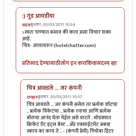
:) गुड आयडीया
बुधवार, 30/03/2011 10:34
सहज
In reply to
अग्दी अगदी ! मला तर आत्ता
by
स्पंदना
>स्वतः पाण्यात बसाव की काय असा विचार शक्य
आहे.
चित्र- जालावरुन (hotelchatter.com)
प्रतिसाद देण्यासाठी
लॉग इन करा
किंवा
सदस्य व्हा
चित्र आवडले ... जर कंपनी
बुधवार, 30/03/2011 10:57
टारझन
In reply to
:) गुड आयडीया
by
सहज
चित्र आवडले ... जर कंपनी असेल तर प्रत्येक शॉटचा
.. प्रत्येक विकेटचा .. प्रत्येक रनाचा आणि प्रत्येक
बॉलचा आनंद घेता येईल असे वाटते . थोडक्यात
क्रिकेट ऍट इट्स बेस्ट .. अँड एक्साईटमेंट अबव्ह
स्काय का काय ते .. - (कंपनी प्रेमी) पिंचोबा हिटर