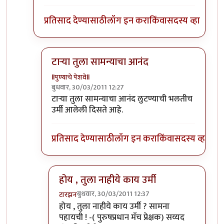
प्रतिसाद देण्यासाठी
लॉग इन करा
किंवा
सदस्य व्हा
टार्‍या तुला सामन्याचा आनंद
llपुण्याचे पेशवेll
बुधवार, 30/03/2011 12:27
In reply to
चित्र आवडले ... जर कंपनी
by
टारझन
टार्‍या तुला सामन्याचा आनंद लुटण्याची भलतीच
उर्मी आलेली दिसते आहे.
प्रतिसाद देण्यासाठी
लॉग इन करा
किंवा
सदस्य व्हा
होय , तुला नाहीये काय उर्मी
बुधवार, 30/03/2011 12:37
टारझन
In reply to
टार्‍या तुला सामन्याचा आनंद
by
llपुण्याचे 
होय , तुला नाहीये काय उर्मी ? सामना
पहायची ! -( पुरुषप्रधान मॅच प्रेक्षक) सय्यद