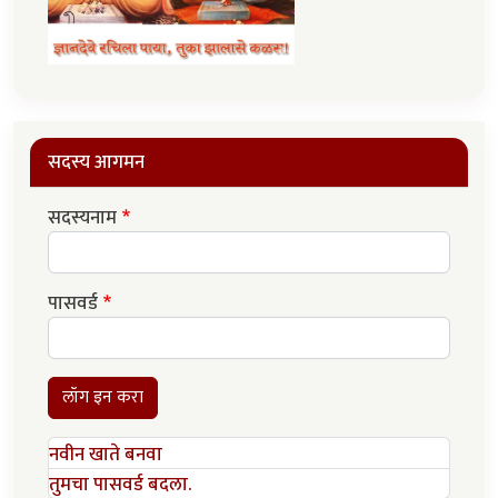
सदस्य आगमन
सदस्यनाम
पासवर्ड
लॉग इन करा
नवीन खाते बनवा
तुमचा पासवर्ड बदला.