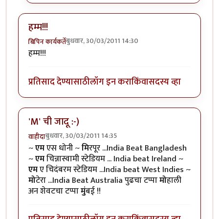
हम्म!!!
बुधवार, 30/03/2011 14:30
बिपिन कार्यकर्ते
हम्म!!!
प्रतिसाद देण्यासाठी
लॉग इन करा
किंवा
सदस्य व्हा
'M' ची जादू :-)
बुधवार, 30/03/2011 14:35
वाहीदा
~
एम
एस धोनी ~
मि
रपूर ...India Beat Bangladesh
~
एम
चिन्नास्वामी स्टेडियम ... India beat Ireland ~
एम
ए चिदंबरम स्टेडियम ...India beat West Indies ~
मो
टेरा ...India Beat Australia पुढचा टप्पा
मो
हाली
अन शेवटचा टप्पा
मुं
बई !!