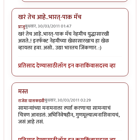
खरं तेच आहे..भारत्-पाक मॅच
बुधवार, 30/03/2011 01:47
प्राजु
खरं तेच आहे..भारत्-पाक मॅच नेहमीच युद्धासारखी
असते..! इनफॅक्ट नेहमीच्या खेळासारखाच हा खेळ
व्हायला हवा. असो.. उद्या भारतच जिंकणार. :)
प्रतिसाद देण्यासाठी
लॉग इन करा
किंवा
सदस्य व्हा
मस्त
बुधवार, 30/03/2011 02:29
राजेश घासकडवी
सामान्यांच्या मनामनाला स्पर्श करणाऱ्या सामन्याचं
चित्रण आवडलं. अभिनिवेषहीन, गुणमूल्यात्मनाशिवायचं,
जसं आहे तसं.