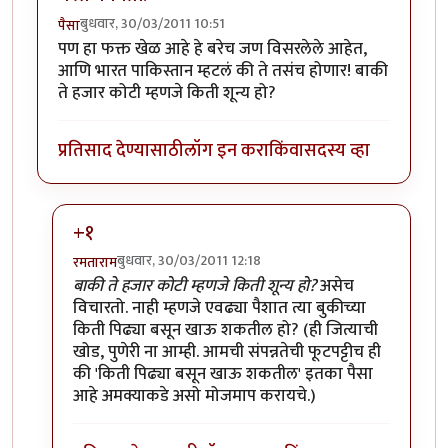
बुधवार, 30/03/2011 10:51
पैसा
पण हा फक्त खेळ आहे हे बरेच जण विसरलेले आहेत,
आणि भारत पाकिस्तान म्हटलं की ते तसंच होणार! बाकी
ते हजार कोटी म्हणजे किती शून्य हो?
प्रतिसाद देण्यासाठी
लॉग इन करा
किंवा
सदस्य व्हा
+१
बुधवार, 30/03/2011 12:18
रमताराम
In reply to
मस्त कविता!
by
पैसा
बाकी ते हजार कोटी म्हणजे किती शून्य हो?
असेच
विचारतो. नाही म्हणजे एवढ्या पैशात त्या बुकीच्या
किती पिढ्या बसून खाऊ शकतील हो? (ही जित्याची
खोड, पुणेरी ना आम्ही. आमची संपन्नतेची फूटपट्टीच ही
की 'किती पिढ्या बसून खाऊ शकतील' इतका पैसा
आहे अमक्याकडे असो मोजमाप करायचे.)