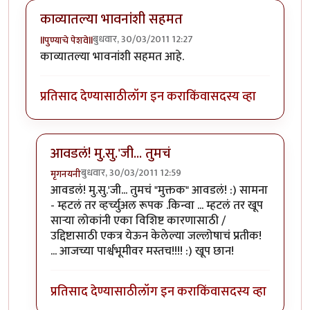
काव्यातल्या भावनांशी सहमत
बुधवार, 30/03/2011 12:27
llपुण्याचे पेशवेll
काव्यातल्या भावनांशी सहमत आहे.
प्रतिसाद देण्यासाठी
लॉग इन करा
किंवा
सदस्य व्हा
आवडलं! मु.सु.'जी... तुमचं
बुधवार, 30/03/2011 12:59
मृगनयनी
In reply to
काव्यातल्या भावनांशी सहमत
by
llपुण्याचे पेशवेll
आवडलं! मु.सु.'जी... तुमचं "मुक्तक" आवडलं! :) सामना
- म्हटलं तर व्हर्च्युअल रूपक .किन्वा ... म्हटलं तर खूप
सार्‍या लोकांनी एका विशिष्ट कारणासाठी /
उद्दिष्टासाठी एकत्र येऊन केलेल्या जल्लोषाचं प्रतीक!
... आजच्या पार्श्वभूमीवर मस्तच!!!! :) खूप छान!
प्रतिसाद देण्यासाठी
लॉग इन करा
किंवा
सदस्य व्हा