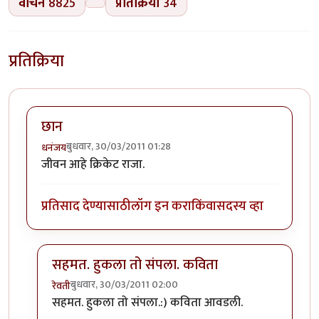
वाचने
8825
प्रतिक्रिया
34
प्रतिक्रिया
छान
बुधवार, 30/03/2011 01:28
धनंजय
जीवन आहे क्रिकेट राजा.
प्रतिसाद देण्यासाठी
लॉग इन करा
किंवा
सदस्य व्हा
सहमत. हुकला तो संपला. कविता
बुधवार, 30/03/2011 02:00
रेवती
In reply to
छान
by
धनंजय
सहमत. हुकला तो संपला.:) कविता आवडली.