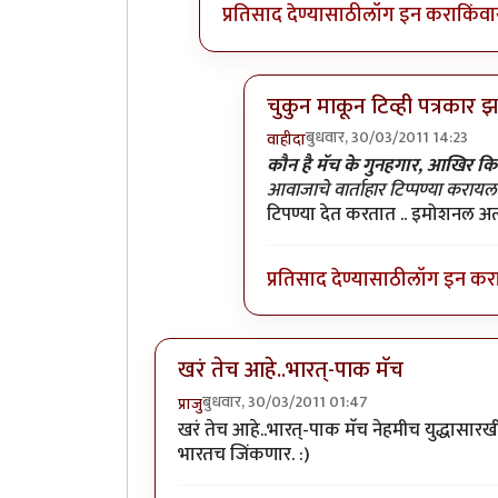
प्रतिसाद देण्यासाठी
लॉग इन करा
किंवा
चुकुन माकून टिव्ही पत्रकार 
बुधवार, 30/03/2011 14:23
वाहीदा
In reply to
>>>>एवढा हाईप करु
कौन है मॅच के गुनहगार, आखिर कि
आवाजाचे वार्ताहार टिप्पण्या कराय
टिपण्या देत करतात .. इमोशनल अत्
प्रतिसाद देण्यासाठी
लॉग इन कर
खरं तेच आहे..भारत्-पाक मॅच
बुधवार, 30/03/2011 01:47
प्राजु
खरं तेच आहे..भारत्-पाक मॅच नेहमीच युद्धासारख
भारतच जिंकणार. :)