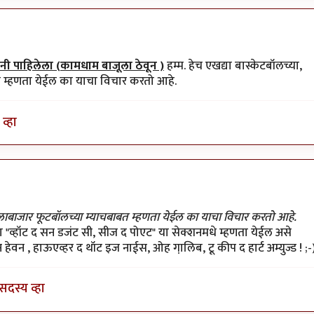
ी पाहिलेला (कामधाम बाजूला ठेवून )
हम्म. हेच एखद्या बास्केटबॉलच्या,
त म्हणता येईल का याचा विचार करतो आहे.
व्हा
 गेलाबाजार फूटबॉलच्या म्याचबाबत म्हणता येईल का याचा विचार करतो आहे.
या "व्हॉट द सन डजंट सी, सीज द पोएट" या सेक्शनमधे म्हणता येईल असे
हेवन , हाऊएव्हर द थॉट इज नाईस, ओह गा़लिब, टू कीप द हार्ट अम्युज्ड ! ;-
सदस्य व्हा