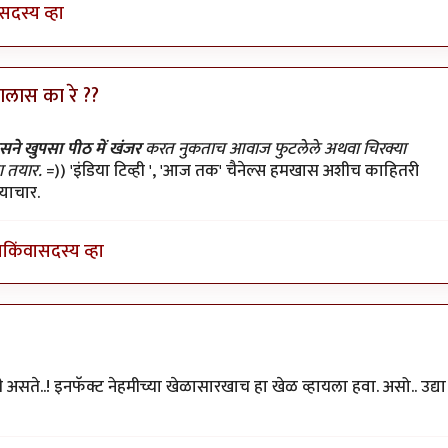
सदस्य व्हा
झालास का रे ??
न ठेवला
by
प्यारे१
सने खुपसा पीठ में खंजर
करत नुकताच आवाज फुटलेले अथवा चिरक्या
ला तयार.
=)) 'इंडिया टिव्ही ', 'आज तक' चैनेल्स हमखास अशीच काहितरी
याचार.
ा
किंवा
सदस्य व्हा
ी असते..! इनफॅक्ट नेहमीच्या खेळासारखाच हा खेळ व्हायला हवा. असो.. उद्या