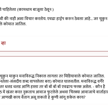
 पाहिलेला (कामधाम बाजूला ठेवून )
हावी की नाही असा विचार करतोय. एवढा हाईप करुन ठेवला आहे... जर चुकुन
ाले कोमात जातिल.
(ऑफिस मधुन सुट्टी मिळण अंमळ अशक्य आहे हे ही एक
व्हा
 चुकुन माकुन मनाविरुद्ध निकाल लागला तर मिडियावाले कोमात जातिल.
जनतेला-संसदीय शब्द वापरलेला बरा) कोमात घालवतील. मनाविरुद्ध वगैरे
ला तर धत्तड धत्तड आणि हरला तर बॉ बॉ बॉ बॉ एवढाच फरक असेल. - कौन है
ठ में खंजर करत नुकताच आवाज फुटलेले अथवा चिरक्या आवाजाचे वार्ताहा
ेक्षा आणखी काय वैताग असू शकतो हे कुणी सांगू शकेल काय?