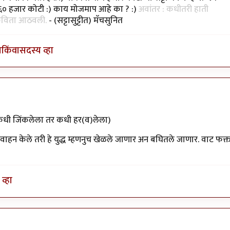
े ६० हजार कोटी :) काय मोजमाप आहे का ? :)
अवांतर : कधीतरी हाती
 कविता आठवली.
- (सट्टासुट्टीत) मॅचसुनित
ा
किंवा
सदस्य व्हा
ी जिंकलेला तर कधी हर(व)लेला)
हन केले तरी हे युद्ध म्हणनुच खेळले जाणार अन बघितले जाणार. वाट फक्
व्हा