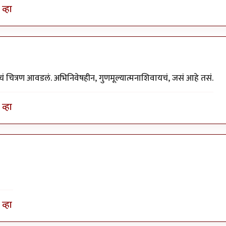
व्हा
याचं चित्रण आवडलं. अभिनिवेषहीन, गुणमूल्यात्मनाशिवायचं, जसं आहे तसं.
व्हा
व्हा