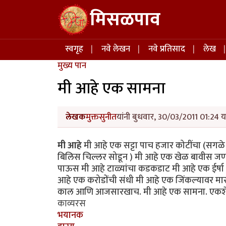
Skip to main content
मिसळपाव
Main navigation
स्वगृह
नवे लेखन
नवे प्रतिसाद
लेख
मुख्य पान
मी आहे एक सामना
लेखक
मुक्तसुनीत
यांनी बुधवार, 30/03/2011 01:24 य
मी आहे
मी आहे एक सट्टा पाच हजार कोटींचा (सगळे 
बिलिस चिल्लर सोडून ) मी आहे एक खेळ बावीस जणांचा
पाऊस मी आहे टाळ्यांचा कडकडाट मी आहे एक ईर्षा मी
आहे एक करोडोंची संधी मी आहे एक जिंकल्यावर मा
काल आणि आजसारखाच. मी आहे एक सामना. एकशे चा
काव्यरस
भयानक