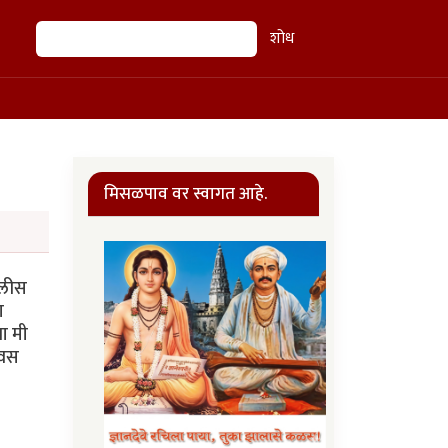
शोध
शोध
मिसळपाव वर स्वागत आहे.
ोलीस
ा
ा मी
िवस