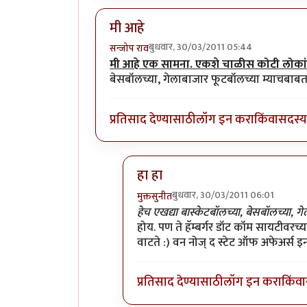
मी आहे
बुधवार, 30/03/2011 05:44
सन्जोप राव
मी आहे एक सामना. एकशे चाळीस कोटी लोकांन
बेसबॉलच्या, गेलाबाजार फूटबॉलच्या म्याचबाब
प्रतिसाद देण्यासाठी
लॉग इन करा
किंवा
सदस्य 
हा हा
बुधवार, 30/03/2011 06:01
मुक्तसुनीत
In reply to
मी आहे
by
सन्जोप राव
हेच एखद्या बास्केटबॉलच्या, बेसबॉलच्या,
होय. पण ते हॅम्बर्गर डॉट कॉम सायटीवरच्
वाटते :) वन नोज् द स्टेट ऑफ अफेअर्स इन 
प्रतिसाद देण्यासाठी
लॉग इन करा
किंवा