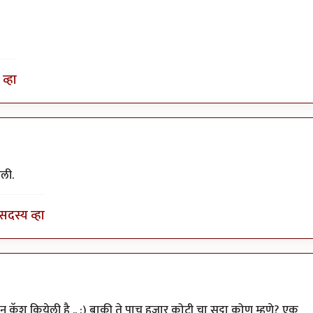
व्हा
ली.
सदस्य व्हा
पला. कविता
by
रेवती
ुएशन कॅश कियेली है .. :) बाकी ते पाच हजार कोटी चा सट्टा कोण म्हणे? एक