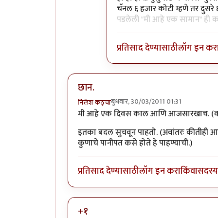
चॅनल ६ हजार कोटी म्हणे तर दुसर
पडलेली "मी आहे एक सामान" ही
प्रतिसाद देण्यासाठी
लॉग इन कर
छान.
बुधवार, 30/03/2011 01:31
निलेश कठ्चा
मी आहे एक दिवस काल आणि आजसारखाच. (कध
इतका बदल सुचवून पाहतो. (अवांतरः कीतीही आवा
कुणाचे पानीपत कसे होते हे पाहण्याची.)
प्रतिसाद देण्यासाठी
लॉग इन करा
किंवा
सदस्य 
+१