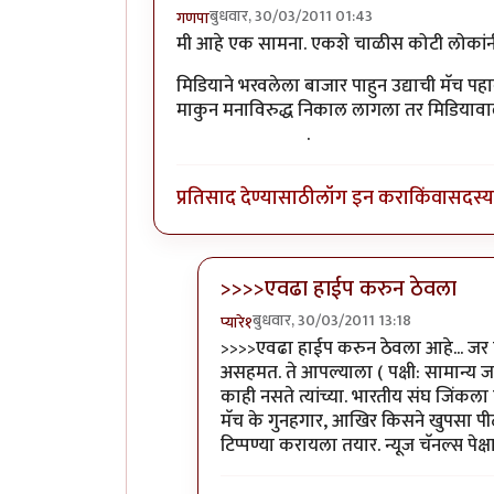
बुधवार, 30/03/2011 01:43
गणपा
मी आहे एक सामना. एकशे चाळीस कोटी लोकांनी
मिडियाने भरवलेला बाजार पाहुन उद्याची मॅच प
माकुन मनाविरुद्ध निकाल लागला तर मिडियाव
मुख्य कारण आहेच)
.
प्रतिसाद देण्यासाठी
लॉग इन करा
किंवा
सदस्य 
>>>>एवढा हाईप करुन ठेवला
बुधवार, 30/03/2011 13:18
प्यारे१
In reply to
+१
by
गणपा
>>>>एवढा हाईप करुन ठेवला आहे... जर
असहमत. ते आपल्याला ( पक्षी: सामान्य 
काही नसते त्यांच्या. भारतीय संघ जिंक
मॅच के गुनहगार, आखिर किसने खुपसा पी
टिप्पण्या करायला तयार. न्यूज चॅनल्स प