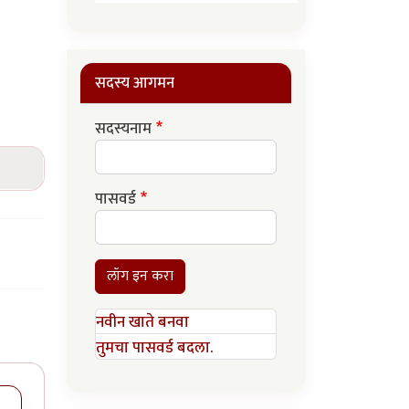
सदस्य आगमन
सदस्यनाम
पासवर्ड
लॉग इन करा
नवीन खाते बनवा
तुमचा पासवर्ड बदला.