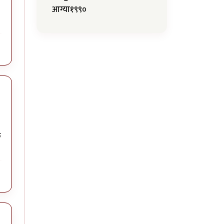
आग्या१९९०
त