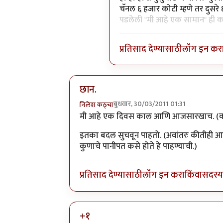
चॅनल ६ हजार कोटी म्हणे तर दुसर
पडलेली "मी आहे एक सामान" ही
प्रतिसाद देण्यासाठी
लॉग इन कर
छान.
बुधवार, 30/03/2011 01:31
निलेश कठ्चा
मी आहे एक दिवस काल आणि आजसारखाच. (कध
इतका बदल सुचवून पाहतो. (अवांतरः कीतीही आवा
कुणाचे पानीपत कसे होते हे पाहण्याची.)
प्रतिसाद देण्यासाठी
लॉग इन करा
किंवा
सदस्य 
+१