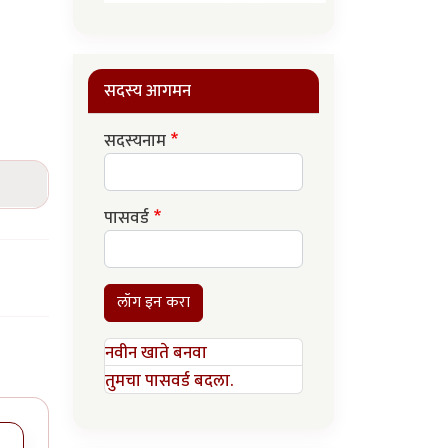
सदस्य आगमन
सदस्यनाम
पासवर्ड
लॉग इन करा
नवीन खाते बनवा
तुमचा पासवर्ड बदला.