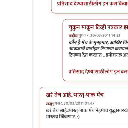
प्रतिसाद देण्यासाठी
लॉग इन करा
किंवा
चुकुन माकून टिव्ही पत्रकार 
बुधवार, 30/03/2011 14:23
वाहीदा
In reply to
>>>>एवढा हाईप करु
कौन है मॅच के गुनहगार, आखिर कि
आवाजाचे वार्ताहार टिप्पण्या कराय
टिपण्या देत करतात .. इमोशनल अत्
प्रतिसाद देण्यासाठी
लॉग इन कर
खरं तेच आहे..भारत्-पाक मॅच
बुधवार, 30/03/2011 01:47
प्राजु
खरं तेच आहे..भारत्-पाक मॅच नेहमीच युद्धासारख
भारतच जिंकणार. :)