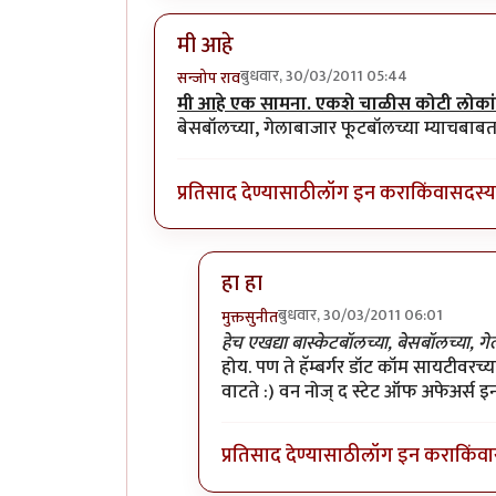
मी आहे
बुधवार, 30/03/2011 05:44
सन्जोप राव
मी आहे एक सामना. एकशे चाळीस कोटी लोकांन
बेसबॉलच्या, गेलाबाजार फूटबॉलच्या म्याचबाब
प्रतिसाद देण्यासाठी
लॉग इन करा
किंवा
सदस्य 
हा हा
बुधवार, 30/03/2011 06:01
मुक्तसुनीत
In reply to
मी आहे
by
सन्जोप राव
हेच एखद्या बास्केटबॉलच्या, बेसबॉलच्या,
होय. पण ते हॅम्बर्गर डॉट कॉम सायटीवरच्
वाटते :) वन नोज् द स्टेट ऑफ अफेअर्स इन 
प्रतिसाद देण्यासाठी
लॉग इन करा
किंवा