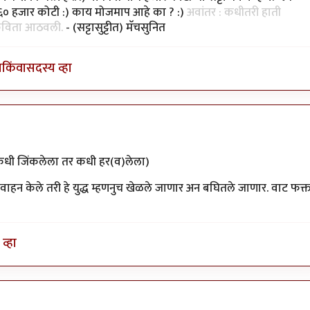
े ६० हजार कोटी :) काय मोजमाप आहे का ? :)
अवांतर : कधीतरी हाती
 कविता आठवली.
- (सट्टासुट्टीत) मॅचसुनित
ा
किंवा
सदस्य व्हा
ी जिंकलेला तर कधी हर(व)लेला)
हन केले तरी हे युद्ध म्हणनुच खेळले जाणार अन बघितले जाणार. वाट फक्
व्हा