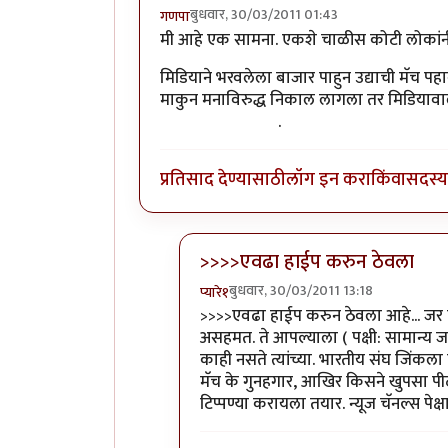
बुधवार, 30/03/2011 01:43
गणपा
मी आहे एक सामना. एकशे चाळीस कोटी लोकांनी
मिडियाने भरवलेला बाजार पाहुन उद्याची मॅच प
माकुन मनाविरुद्ध निकाल लागला तर मिडियाव
मुख्य कारण आहेच)
.
प्रतिसाद देण्यासाठी
लॉग इन करा
किंवा
सदस्य 
>>>>एवढा हाईप करुन ठेवला
बुधवार, 30/03/2011 13:18
प्यारे१
In reply to
+१
by
गणपा
>>>>एवढा हाईप करुन ठेवला आहे... जर
असहमत. ते आपल्याला ( पक्षी: सामान्य 
काही नसते त्यांच्या. भारतीय संघ जिंक
मॅच के गुनहगार, आखिर किसने खुपसा पी
टिप्पण्या करायला तयार. न्यूज चॅनल्स प