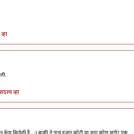
व्हा
ली.
सदस्य व्हा
पला. कविता
by
रेवती
ुएशन कॅश कियेली है .. :) बाकी ते पाच हजार कोटी चा सट्टा कोण म्हणे? एक