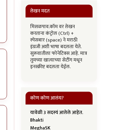
लेखन मदत
मिसळपाव.कॉम वर लेखन
करताना कंट्रोल (Ctrl) +
स्पेसबार (space) ने मराठी
इंग्रजी अशी भाषा बदलता येते.
सुरूवातीला फोनेटिक्स आहे. मात्र
तुमच्या खात्याच्या सेटींग मधून
इनस्क्रीप्ट बदलता येईल.
कोण कोण आलंय?
यावेळी 3 सदस्यं आलेले आहेत.
Bhakti
MeghaSK