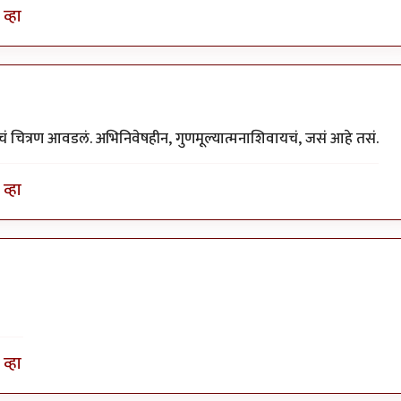
व्हा
याचं चित्रण आवडलं. अभिनिवेषहीन, गुणमूल्यात्मनाशिवायचं, जसं आहे तसं.
व्हा
व्हा