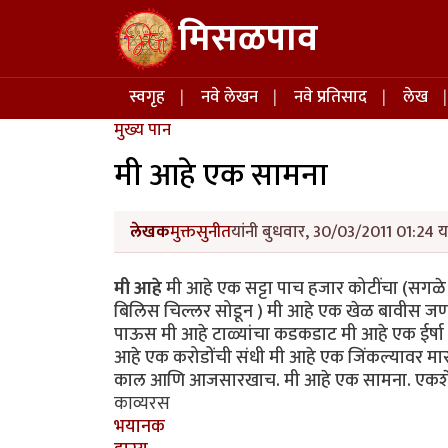
Skip to main content
मिसळपाव
Main navigation
स्वगृह
नवे लेखन
नवे प्रतिसाद
लेख
मुख्य पान
मी आहे एक सामना
लेखक
मुक्तसुनीत
यांनी बुधवार, 30/03/2011 01:24 य
मी आहे
मी आहे एक सट्टा पाच हजार कोटींचा (सगळे 
बिलिस चिल्लर सोडून ) मी आहे एक खेळ बावीस जणांचा
पाऊस मी आहे टाळ्यांचा कडकडाट मी आहे एक ईर्षा मी
आहे एक करोडोंची संधी मी आहे एक जिंकल्यावर मा
काल आणि आजसारखाच. मी आहे एक सामना. एकशे चा
काव्यरस
भयानक