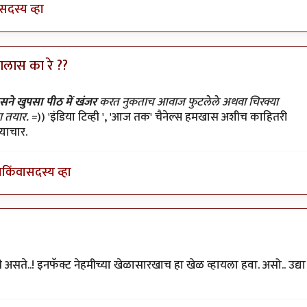
सदस्य व्हा
झालास का रे ??
न ठेवला
by
प्यारे१
सने खुपसा पीठ में खंजर
करत नुकताच आवाज फुटलेले अथवा चिरक्या
ला तयार.
=)) 'इंडिया टिव्ही ', 'आज तक' चैनेल्स हमखास अशीच काहितरी
याचार.
ा
किंवा
सदस्य व्हा
ी असते..! इनफॅक्ट नेहमीच्या खेळासारखाच हा खेळ व्हायला हवा. असो.. उद्या