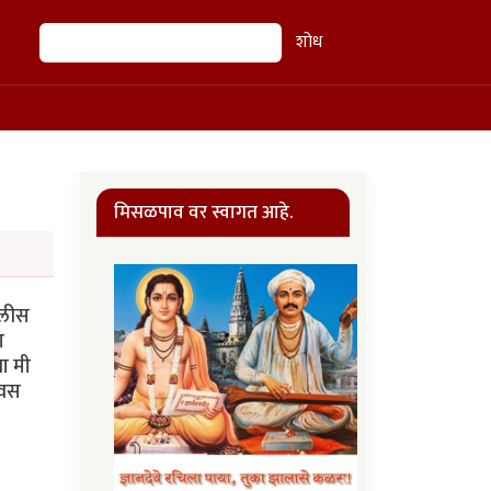
शोध
शोध
मिसळपाव वर स्वागत आहे.
ोलीस
ा
ा मी
िवस