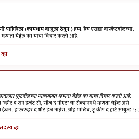
ी पाहिलेला (कामधाम बाजूला ठेवून )
हम्म. हेच एखद्या बास्केटबॉलच्या,
त म्हणता येईल का याचा विचार करतो आहे.
व्हा
 गेलाबाजार फूटबॉलच्या म्याचबाबत म्हणता येईल का याचा विचार करतो आहे.
या "व्हॉट द सन डजंट सी, सीज द पोएट" या सेक्शनमधे म्हणता येईल असे
हेवन , हाऊएव्हर द थॉट इज नाईस, ओह गा़लिब, टू कीप द हार्ट अम्युज्ड ! ;-
सदस्य व्हा