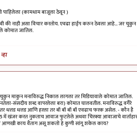
 पाहिलेला (कामधाम बाजूला ठेवून )
हावी की नाही असा विचार करतोय. एवढा हाईप करुन ठेवला आहे... जर चुकुन
ाले कोमात जातिल.
(ऑफिस मधुन सुट्टी मिळण अंमळ अशक्य आहे हे ही एक
व्हा
 चुकुन माकुन मनाविरुद्ध निकाल लागला तर मिडियावाले कोमात जातिल.
जनतेला-संसदीय शब्द वापरलेला बरा) कोमात घालवतील. मनाविरुद्ध वगैरे
ला तर धत्तड धत्तड आणि हरला तर बॉ बॉ बॉ बॉ एवढाच फरक असेल. - कौन है
ठ में खंजर करत नुकताच आवाज फुटलेले अथवा चिरक्या आवाजाचे वार्ताहा
ेक्षा आणखी काय वैताग असू शकतो हे कुणी सांगू शकेल काय?