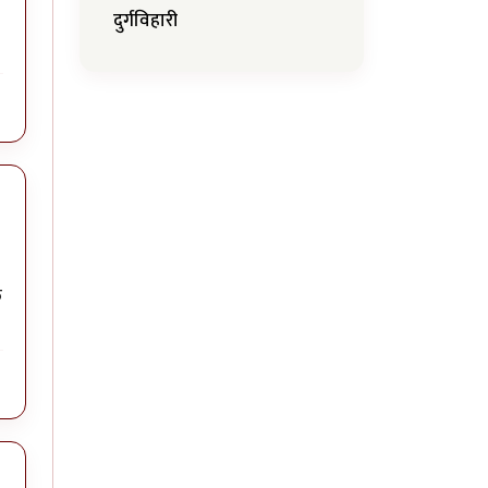
दुर्गविहारी
त