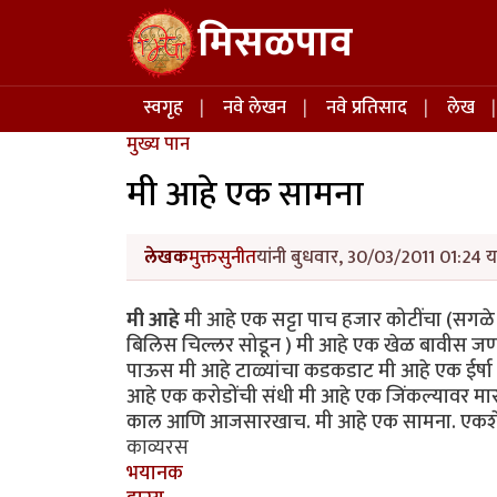
Skip to main content
मिसळपाव
Main navigation
स्वगृह
नवे लेखन
नवे प्रतिसाद
लेख
मुख्य पान
मी आहे एक सामना
लेखक
मुक्तसुनीत
यांनी बुधवार, 30/03/2011 01:24 य
मी आहे
मी आहे एक सट्टा पाच हजार कोटींचा (सगळे 
बिलिस चिल्लर सोडून ) मी आहे एक खेळ बावीस जणांचा
पाऊस मी आहे टाळ्यांचा कडकडाट मी आहे एक ईर्षा मी
आहे एक करोडोंची संधी मी आहे एक जिंकल्यावर मा
काल आणि आजसारखाच. मी आहे एक सामना. एकशे चा
काव्यरस
भयानक