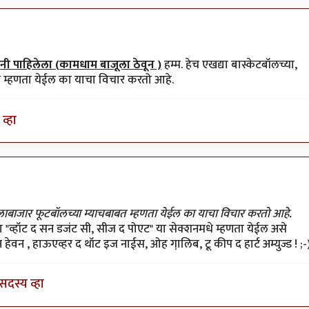
ी पाहिलेला (कामधाम बाजूला ठेवून )
हम्म. हेच एखद्या बास्केटबॉलच्या,
त म्हणता येईल का याचा विचार करतो आहे.
व्हा
 गेलाबाजार फूटबॉलच्या म्याचबाबत म्हणता येईल का याचा विचार करतो आहे.
या "व्हॉट द सन डजंट सी, सीज द पोएट" या सेक्शनमधे म्हणता येईल असे
हेवन , हाऊएव्हर द थॉट इज नाईस, ओह गा़लिब, टू कीप द हार्ट अम्युज्ड ! ;-
सदस्य व्हा