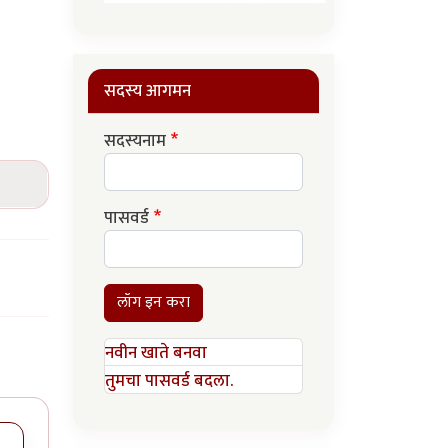
सदस्य आगमन
सदस्यनाम
पासवर्ड
लॉग इन करा
नवीन खाते बनवा
तुमचा पासवर्ड बदला.