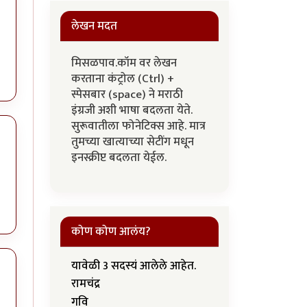
लेखन मदत
मिसळपाव.कॉम वर लेखन
करताना कंट्रोल (Ctrl) +
स्पेसबार (space) ने मराठी
इंग्रजी अशी भाषा बदलता येते.
सुरूवातीला फोनेटिक्स आहे. मात्र
तुमच्या खात्याच्या सेटींग मधून
इनस्क्रीप्ट बदलता येईल.
कोण कोण आलंय?
यावेळी 3 सदस्यं आलेले आहेत.
रामचंद्र
गवि