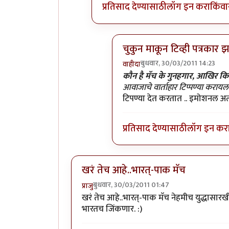
प्रतिसाद देण्यासाठी
लॉग इन करा
किंवा
चुकुन माकून टिव्ही पत्रकार 
बुधवार, 30/03/2011 14:23
वाहीदा
In reply to
>>>>एवढा हाईप करु
कौन है मॅच के गुनहगार, आखिर कि
आवाजाचे वार्ताहार टिप्पण्या कराय
टिपण्या देत करतात .. इमोशनल अत्
प्रतिसाद देण्यासाठी
लॉग इन कर
खरं तेच आहे..भारत्-पाक मॅच
बुधवार, 30/03/2011 01:47
प्राजु
खरं तेच आहे..भारत्-पाक मॅच नेहमीच युद्धासारख
भारतच जिंकणार. :)