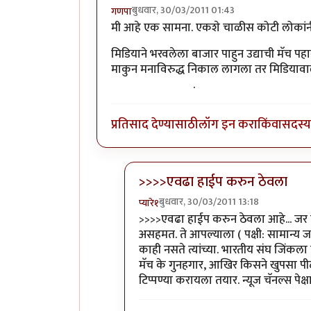
बुधवार, 30/03/2011 01:43
गणपा
मी आहे एक सामना. एकशे चाळीस कोटी लोकांनी
मिडियाने भरवलेला बाजार पाहुन उद्याची मॅच प
माकुन मनाविरुद्ध निकाल लागला तर मिडियाव
मुख्य कारण आहेच)
.
प्रतिसाद देण्यासाठी
लॉग इन करा
किंवा
सदस्य 
>>>>एवढा हाईप करुन ठेवला
बुधवार, 30/03/2011 13:18
प्यारे१
In reply to
+१
by
गणपा
>>>>एवढा हाईप करुन ठेवला आहे... जर
असहमत. ते आपल्याला ( पक्षी: सामान्य 
काही नसते त्यांच्या. भारतीय संघ जिंक
मॅच के गुनहगार, आखिर किसने खुपसा पी
टिप्पण्या करायला तयार. न्यूज चॅनल्स प