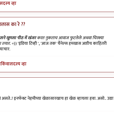
सदस्य व्हा
झालास का रे ??
न ठेवला
by
प्यारे१
सने खुपसा पीठ में खंजर
करत नुकताच आवाज फुटलेले अथवा चिरक्या
ला तयार.
=)) 'इंडिया टिव्ही ', 'आज तक' चैनेल्स हमखास अशीच काहितरी
याचार.
ा
किंवा
सदस्य व्हा
ी असते..! इनफॅक्ट नेहमीच्या खेळासारखाच हा खेळ व्हायला हवा. असो.. उद्या