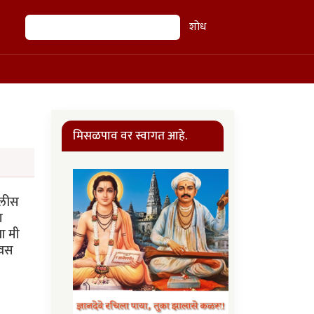
शोध
शोध
मिसळपाव वर स्वागत आहे.
ोलीस
ा
ा मी
िवस