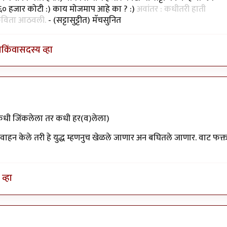
े ६० हजार कोटी :) काय मोजमाप आहे का ? :)
अवांतर : कधीतरी हाती
 कविता आठवली.
- (सट्टासुट्टीत) मॅचसुनित
ा
किंवा
सदस्य व्हा
ी जिंकलेला तर कधी हर(व)लेला)
हन केले तरी हे युद्ध म्हणनुच खेळले जाणार अन बघितले जाणार. वाट फक्
व्हा