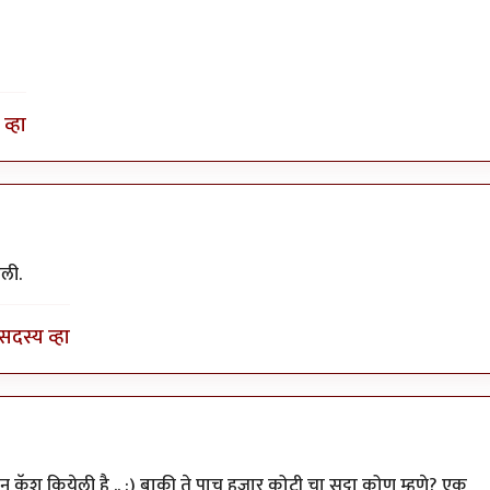
व्हा
ली.
सदस्य व्हा
पला. कविता
by
रेवती
ुएशन कॅश कियेली है .. :) बाकी ते पाच हजार कोटी चा सट्टा कोण म्हणे? एक