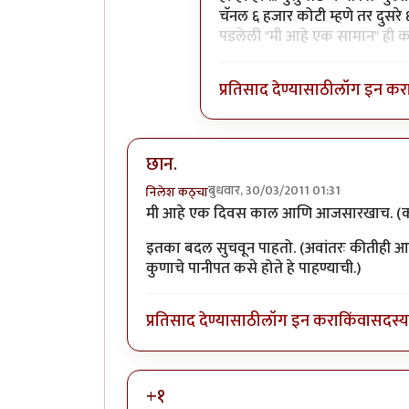
चॅनल ६ हजार कोटी म्हणे तर दुसर
पडलेली "मी आहे एक सामान" ही
प्रतिसाद देण्यासाठी
लॉग इन कर
छान.
बुधवार, 30/03/2011 01:31
निलेश कठ्चा
मी आहे एक दिवस काल आणि आजसारखाच. (कध
इतका बदल सुचवून पाहतो. (अवांतरः कीतीही आवा
कुणाचे पानीपत कसे होते हे पाहण्याची.)
प्रतिसाद देण्यासाठी
लॉग इन करा
किंवा
सदस्य 
+१