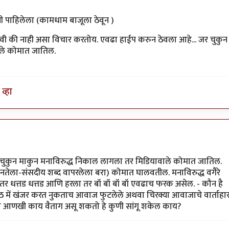
 पाहिलेला (कामधाम बाजूला ठेवून )
हावी की नाही असा विचार करतोय. एवढा हाईप करुन ठेवला आहे... जर चुकुन
ाले कोमात जातिल.
(ऑफिस मधुन सुट्टी मिळण अंमळ अशक्य आहे हे ही एक
व्हा
 चुकुन माकुन मनाविरुद्ध निकाल लागला तर मिडियावाले कोमात जातिल.
जनतेला-संसदीय शब्द वापरलेला बरा) कोमात घालवतील. मनाविरुद्ध वगैरे
ला तर धत्तड धत्तड आणि हरला तर बॉ बॉ बॉ बॉ एवढाच फरक असेल. - कौन है
ठ में खंजर करत नुकताच आवाज फुटलेले अथवा चिरक्या आवाजाचे वार्ताहा
ेक्षा आणखी काय वैताग असू शकतो हे कुणी सांगू शकेल काय?