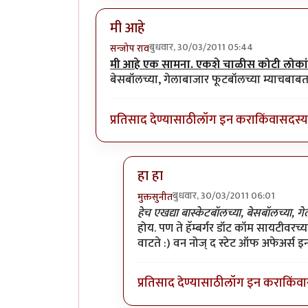
मी आहे
बुधवार, 30/03/2011 05:44
सन्जोप राव
मी आहे एक सामना. एकशे चाळीस कोटी लोकांन
बेसबॉलच्या, गेलाबाजार फूटबॉलच्या म्याचबाब
प्रतिसाद देण्यासाठी
लॉग इन करा
किंवा
सदस्य 
हा हा
बुधवार, 30/03/2011 06:01
मुक्तसुनीत
In reply to
मी आहे
by
सन्जोप राव
हेच एखद्या बास्केटबॉलच्या, बेसबॉलच्या,
होय. पण ते हॅम्बर्गर डॉट कॉम सायटीवरच्
वाटते :) वन नोज् द स्टेट ऑफ अफेअर्स इन 
प्रतिसाद देण्यासाठी
लॉग इन करा
किंवा