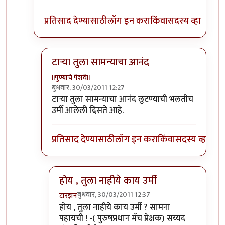
प्रतिसाद देण्यासाठी
लॉग इन करा
किंवा
सदस्य व्हा
टार्‍या तुला सामन्याचा आनंद
llपुण्याचे पेशवेll
बुधवार, 30/03/2011 12:27
In reply to
चित्र आवडले ... जर कंपनी
by
टारझन
टार्‍या तुला सामन्याचा आनंद लुटण्याची भलतीच
उर्मी आलेली दिसते आहे.
प्रतिसाद देण्यासाठी
लॉग इन करा
किंवा
सदस्य व्हा
होय , तुला नाहीये काय उर्मी
बुधवार, 30/03/2011 12:37
टारझन
In reply to
टार्‍या तुला सामन्याचा आनंद
by
llपुण्याचे 
होय , तुला नाहीये काय उर्मी ? सामना
पहायची ! -( पुरुषप्रधान मॅच प्रेक्षक) सय्यद