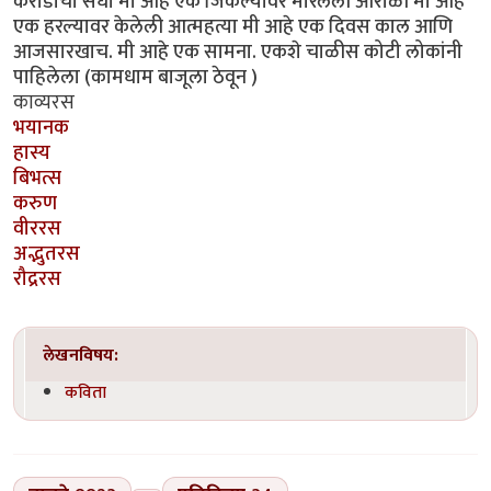
करोडोंची संधी मी आहे एक जिंकल्यावर मारलेली आरोळी मी आहे
एक हरल्यावर केलेली आत्महत्या मी आहे एक दिवस काल आणि
आजसारखाच. मी आहे एक सामना. एकशे चाळीस कोटी लोकांनी
पाहिलेला (कामधाम बाजूला ठेवून )
काव्यरस
भयानक
हास्य
बिभत्स
करुण
वीररस
अद्भुतरस
रौद्ररस
लेखनविषय:
कविता