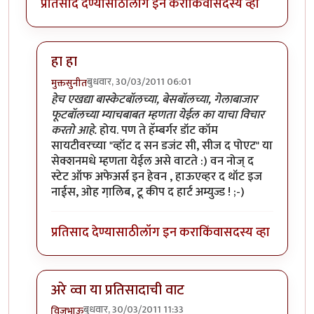
प्रतिसाद देण्यासाठी
लॉग इन करा
किंवा
सदस्य व्हा
हा हा
बुधवार, 30/03/2011 06:01
मुक्तसुनीत
In reply to
मी आहे
by
सन्जोप राव
हेच एखद्या बास्केटबॉलच्या, बेसबॉलच्या, गेलाबाजार
फूटबॉलच्या म्याचबाबत म्हणता येईल का याचा विचार
करतो आहे.
होय. पण ते हॅम्बर्गर डॉट कॉम
सायटीवरच्या "व्हॉट द सन डजंट सी, सीज द पोएट" या
सेक्शनमधे म्हणता येईल असे वाटते :) वन नोज् द
स्टेट ऑफ अफेअर्स इन हेवन , हाऊएव्हर द थॉट इज
नाईस, ओह गा़लिब, टू कीप द हार्ट अम्युज्ड ! ;-)
प्रतिसाद देण्यासाठी
लॉग इन करा
किंवा
सदस्य व्हा
अरे व्वा या प्रतिसादाची वाट
बुधवार, 30/03/2011 11:33
विजुभाऊ