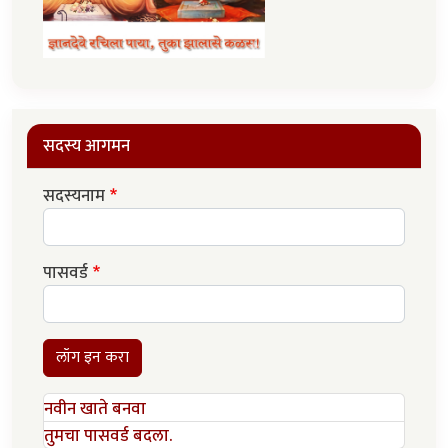
सदस्य आगमन
सदस्यनाम
पासवर्ड
लॉग इन करा
नवीन खाते बनवा
तुमचा पासवर्ड बदला.