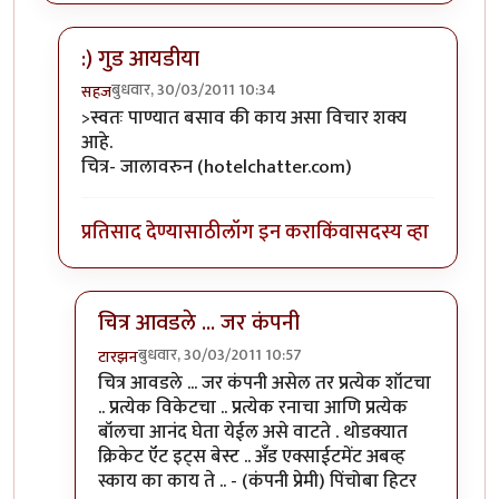
:) गुड आयडीया
बुधवार, 30/03/2011 10:34
सहज
In reply to
अग्दी अगदी ! मला तर आत्ता
by
स्पंदना
>स्वतः पाण्यात बसाव की काय असा विचार शक्य
आहे.
चित्र- जालावरुन (hotelchatter.com)
प्रतिसाद देण्यासाठी
लॉग इन करा
किंवा
सदस्य व्हा
चित्र आवडले ... जर कंपनी
बुधवार, 30/03/2011 10:57
टारझन
In reply to
:) गुड आयडीया
by
सहज
चित्र आवडले ... जर कंपनी असेल तर प्रत्येक शॉटचा
.. प्रत्येक विकेटचा .. प्रत्येक रनाचा आणि प्रत्येक
बॉलचा आनंद घेता येईल असे वाटते . थोडक्यात
क्रिकेट ऍट इट्स बेस्ट .. अँड एक्साईटमेंट अबव्ह
स्काय का काय ते .. - (कंपनी प्रेमी) पिंचोबा हिटर