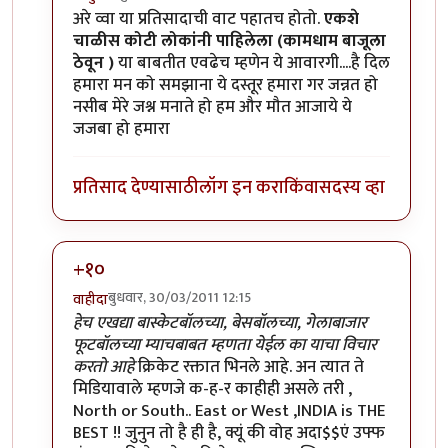
In reply to
मी आहे
by
सन्जोप राव
अरे व्वा या प्रतिसादाची वाट पहातच होतो.
एकशे
चाळीस कोटी लोकांनी पाहिलेला (कामधाम बाजूला
ठेवून )
या बाबतीत एवढेच म्हणेन ये आवारगी....है दिल
हमारा मन को समझाना ये दस्तूर हमारा गर जन्नत हो
नसीब मेरे जश्न मनाते हो हम और मौत आजाये ये
जजबा हो हमारा
प्रतिसाद देण्यासाठी
लॉग इन करा
किंवा
सदस्य व्हा
+१०
बुधवार, 30/03/2011 12:15
वाहीदा
In reply to
मी आहे
by
सन्जोप राव
हेच एखद्या बास्केटबॉलच्या, बेसबॉलच्या, गेलाबाजार
फूटबॉलच्या म्याचबाबत म्हणता येईल का याचा विचार
करतो आहे
क्रिकेट रक्तात भिनले आहे. अन त्यात ते
मिडियावाले म्हणजे क-ह-र काहीही असले तरी ,
North or South.. East or West ,INDIA is THE
BEST !! जुनुन तो है ही है, क्यूं की वोह अदा$$एं उफ्फ