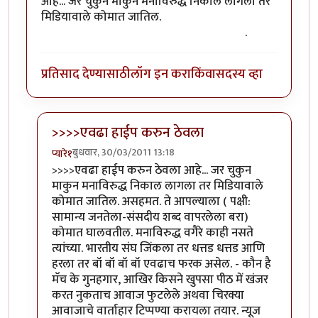
आहे... जर चुकुन माकुन मनाविरुद्ध निकाल लागला तर
मिडियावाले कोमात जातिल.
(ऑफिस मधुन सुट्टी मिळण
अंमळ अशक्य आहे हे ही एक मुख्य कारण आहेच)
.
प्रतिसाद देण्यासाठी
लॉग इन करा
किंवा
सदस्य व्हा
>>>>एवढा हाईप करुन ठेवला
बुधवार, 30/03/2011 13:18
प्यारे१
In reply to
+१
by
गणपा
>>>>एवढा हाईप करुन ठेवला आहे... जर चुकुन
माकुन मनाविरुद्ध निकाल लागला तर मिडियावाले
कोमात जातिल. असहमत. ते आपल्याला ( पक्षी:
सामान्य जनतेला-संसदीय शब्द वापरलेला बरा)
कोमात घालवतील. मनाविरुद्ध वगैरे काही नसते
त्यांच्या. भारतीय संघ जिंकला तर धत्तड धत्तड आणि
हरला तर बॉ बॉ बॉ बॉ एवढाच फरक असेल. - कौन है
मॅच के गुनहगार, आखिर किसने खुपसा पीठ में खंजर
करत नुकताच आवाज फुटलेले अथवा चिरक्या
आवाजाचे वार्ताहार टिप्पण्या करायला तयार. न्यूज