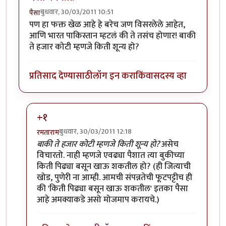
बुधवार, 30/03/2011 10:51
पैसा
पण हा फक्त खेळ आहे हे बरेच जण विसरलेले आहेत,
आणि भारत पाकिस्तान म्हटलं की ते तसंच होणार! बाकी
ते हजार कोटी म्हणजे किती शून्य हो?
प्रतिसाद देण्यासाठी
लॉग इन करा
किंवा
सदस्य व्हा
+१
बुधवार, 30/03/2011 12:18
रमताराम
In reply to
मस्त कविता!
by
पैसा
बाकी ते हजार कोटी म्हणजे किती शून्य हो?
असेच
विचारतो. नाही म्हणजे एवढ्या पैशात त्या बुकीच्या
किती पिढ्या बसून खाऊ शकतील हो? (ही जित्याची
खोड, पुणेरी ना आम्ही. आमची संपन्नतेची फूटपट्टीच ही
की 'किती पिढ्या बसून खाऊ शकतील' इतका पैसा
आहे अमक्याकडे असो मोजमाप करायचे.)