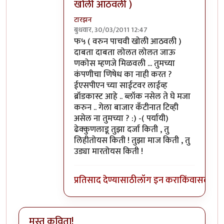
खोली आठवली )
टारझन
बुधवार, 30/03/2011 12:47
In reply to
आहे पण आम्ही हपिसात बसून फ५
b
फ५ ( वरुन पाचवी खोली आठवली )
दाबता दाबता लोलत लोलत जाऊ
णकोस म्हणजे मिळवली ... तुमच्या
कंपणीचा णिषेध का नाही करत ?
ईएसपीएन च्या साईटवर लाईव्ह
ब्रॉडकास्ट आहे .. ब्लॉक नसेल ते घे मजा
करुन .. गेला बाजार कँटीनात टिव्ही
असेल ना तुमच्या ? :) -( पर्यायी)
ढेक्कुणलाडू तुझा दर्जा किती , तु
लिहीतोयस किती ! तुझा माज किती , तु
उड्या मारतोयस किती !
प्रतिसाद देण्यासाठी
लॉग इन करा
किंवा
सदस्य व्
मस्त कविता!