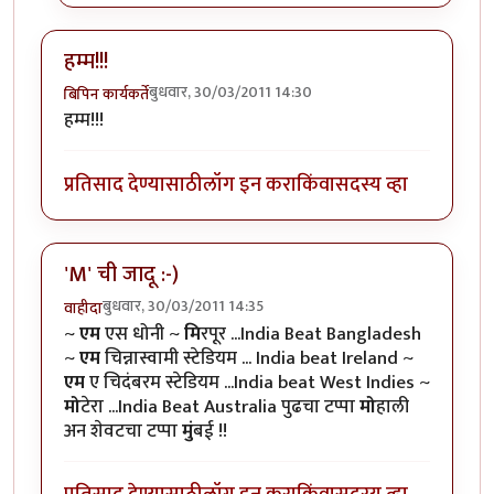
हम्म!!!
बुधवार, 30/03/2011 14:30
बिपिन कार्यकर्ते
हम्म!!!
प्रतिसाद देण्यासाठी
लॉग इन करा
किंवा
सदस्य व्हा
'M' ची जादू :-)
बुधवार, 30/03/2011 14:35
वाहीदा
~
एम
एस धोनी ~
मि
रपूर ...India Beat Bangladesh
~
एम
चिन्नास्वामी स्टेडियम ... India beat Ireland ~
एम
ए चिदंबरम स्टेडियम ...India beat West Indies ~
मो
टेरा ...India Beat Australia पुढचा टप्पा
मो
हाली
अन शेवटचा टप्पा
मुं
बई !!