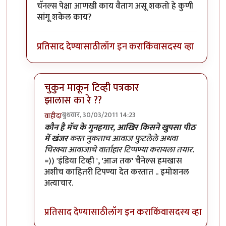
चॅनल्स पेक्षा आणखी काय वैताग असू शकतो हे कुणी
सांगू शकेल काय?
प्रतिसाद देण्यासाठी
लॉग इन करा
किंवा
सदस्य व्हा
चुकुन माकून टिव्ही पत्रकार
झालास का रे ??
बुधवार, 30/03/2011 14:23
वाहीदा
In reply to
>>>>एवढा हाईप करुन ठेवला
by
प्यारे१
कौन है मॅच के गुनहगार, आखिर किसने खुपसा पीठ
में खंजर
करत नुकताच आवाज फुटलेले अथवा
चिरक्या आवाजाचे वार्ताहार टिप्पण्या करायला तयार.
=)) 'इंडिया टिव्ही ', 'आज तक' चैनेल्स हमखास
अशीच काहितरी टिपण्या देत करतात .. इमोशनल
अत्याचार.
प्रतिसाद देण्यासाठी
लॉग इन करा
किंवा
सदस्य व्हा