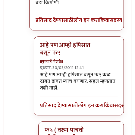
बंडा किर्माणी
प्रतिसाद देण्यासाठी
लॉग इन करा
किंवा
सदस्य व्हा
आहे पण आम्ही हपिसात
बसून फ५
llपुण्याचे पेशवेll
बुधवार, 30/03/2011 12:41
In reply to
होय , तुला नाहीये काय उर्मी
by
टारझन
आहे पण आम्ही हपिसात बसून फ५ कळ
दाबत दाबत म्याच बघणार. सहज म्हणतात
तशी नाही.
प्रतिसाद देण्यासाठी
लॉग इन करा
किंवा
सदस्य व्हा
फ५ ( वरुन पाचवी