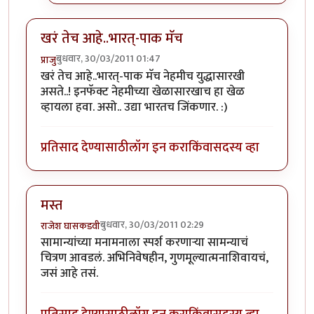
खरं तेच आहे..भारत्-पाक मॅच
बुधवार, 30/03/2011 01:47
प्राजु
खरं तेच आहे..भारत्-पाक मॅच नेहमीच युद्धासारखी
असते..! इनफॅक्ट नेहमीच्या खेळासारखाच हा खेळ
व्हायला हवा. असो.. उद्या भारतच जिंकणार. :)
प्रतिसाद देण्यासाठी
लॉग इन करा
किंवा
सदस्य व्हा
मस्त
बुधवार, 30/03/2011 02:29
राजेश घासकडवी
सामान्यांच्या मनामनाला स्पर्श करणाऱ्या सामन्याचं
चित्रण आवडलं. अभिनिवेषहीन, गुणमूल्यात्मनाशिवायचं,
जसं आहे तसं.