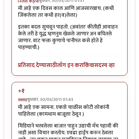
बुधवार, 30/03/2011 01:31
निलेश कठ्चा
मी आहे एक दिवस काल आणि आजसारखाच. (कधी
जिंकलेला तर कधी हर(व)लेला)
इतका बदल सुचवून पाहतो. (अवांतरः कीतीही आवाहन
केले तरी हे युद्ध म्हणनुच खेळले जाणार अन बघितले
जाणार. वाट फक्त कुणाचे पानीपत कसे होते हे
पाहण्याची.)
प्रतिसाद देण्यासाठी
लॉग इन करा
किंवा
सदस्य व्हा
+१
बुधवार, 30/03/2011 01:43
गणपा
मी आहे एक सामना. एकशे चाळीस कोटी लोकांनी
पाहिलेला (कामधाम बाजूला ठेवून )
मिडियाने भरवलेला बाजार पाहुन उद्याची मॅच पहावी की
नाही असा विचार करतोय. एवढा हाईप करुन ठेवला