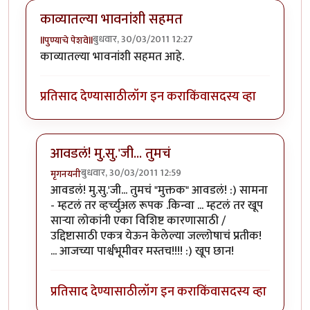
काव्यातल्या भावनांशी सहमत
बुधवार, 30/03/2011 12:27
llपुण्याचे पेशवेll
काव्यातल्या भावनांशी सहमत आहे.
प्रतिसाद देण्यासाठी
लॉग इन करा
किंवा
सदस्य व्हा
आवडलं! मु.सु.'जी... तुमचं
बुधवार, 30/03/2011 12:59
मृगनयनी
In reply to
काव्यातल्या भावनांशी सहमत
by
llपुण्याचे पेशवेll
आवडलं! मु.सु.'जी... तुमचं "मुक्तक" आवडलं! :) सामना
- म्हटलं तर व्हर्च्युअल रूपक .किन्वा ... म्हटलं तर खूप
सार्‍या लोकांनी एका विशिष्ट कारणासाठी /
उद्दिष्टासाठी एकत्र येऊन केलेल्या जल्लोषाचं प्रतीक!
... आजच्या पार्श्वभूमीवर मस्तच!!!! :) खूप छान!
प्रतिसाद देण्यासाठी
लॉग इन करा
किंवा
सदस्य व्हा