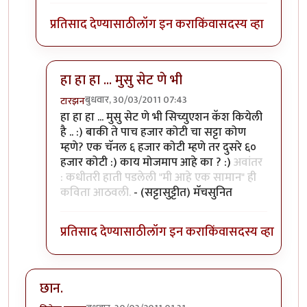
प्रतिसाद देण्यासाठी
लॉग इन करा
किंवा
सदस्य व्हा
हा हा हा ... मुसु सेट णे भी
बुधवार, 30/03/2011 07:43
टारझन
In reply to
सहमत. हुकला तो संपला. कविता
by
रेवती
हा हा हा ... मुसु सेट णे भी सिच्युएशन कॅश कियेली
है .. :) बाकी ते पाच हजार कोटी चा सट्टा कोण
म्हणे? एक चॅनल ६ हजार कोटी म्हणे तर दुसरे ६०
हजार कोटी :) काय मोजमाप आहे का ? :)
अवांतर
: कधीतरी हाती पडलेली "मी आहे एक सामान" ही
कविता आठवली.
- (सट्टासुट्टीत) मॅचसुनित
प्रतिसाद देण्यासाठी
लॉग इन करा
किंवा
सदस्य व्हा
छान.