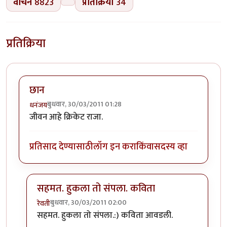
वाचने
8823
प्रतिक्रिया
34
प्रतिक्रिया
छान
बुधवार, 30/03/2011 01:28
धनंजय
जीवन आहे क्रिकेट राजा.
प्रतिसाद देण्यासाठी
लॉग इन करा
किंवा
सदस्य व्हा
सहमत. हुकला तो संपला. कविता
बुधवार, 30/03/2011 02:00
रेवती
In reply to
छान
by
धनंजय
सहमत. हुकला तो संपला.:) कविता आवडली.