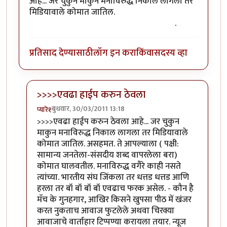
आहे... जर चुकुन माकुन मनाविरुद्ध निकाल लागला तर
मिडियावाले कोमात जातिल.
(ऑफिस मधुन सुट्टी मिळण
अंमळ अशक्य आहे हे ही एक मुख्य कारण आहेच)
.
प्रतिसाद देण्यासाठी
लॉग इन करा
किंवा
सदस्य व्हा
>>>>एवढा हाईप करुन ठेवला
बुधवार, 30/03/2011 13:18
प्यारे१
In reply to
+१
by
गणपा
>>>>एवढा हाईप करुन ठेवला आहे... जर चुकुन
माकुन मनाविरुद्ध निकाल लागला तर मिडियावाले
कोमात जातिल. असहमत. ते आपल्याला ( पक्षी:
सामान्य जनतेला-संसदीय शब्द वापरलेला बरा)
कोमात घालवतील. मनाविरुद्ध वगैरे काही नसते
त्यांच्या. भारतीय संघ जिंकला तर धत्तड धत्तड आणि
हरला तर बॉ बॉ बॉ बॉ एवढाच फरक असेल. - कौन है
मॅच के गुनहगार, आखिर किसने खुपसा पीठ में खंजर
करत नुकताच आवाज फुटलेले अथवा चिरक्या
आवाजाचे वार्ताहार टिप्पण्या करायला तयार. न्यूज