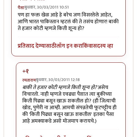
बुधवार, 30/03/2011 10:51
पैसा
पण हा फक्त खेळ आहे हे बरेच जण विसरलेले आहेत,
आणि भारत पाकिस्तान म्हटलं की ते तसंच होणार! बाकी
ते हजार कोटी म्हणजे किती शून्य हो?
प्रतिसाद देण्यासाठी
लॉग इन करा
किंवा
सदस्य व्हा
+१
बुधवार, 30/03/2011 12:18
रमताराम
In reply to
मस्त कविता!
by
पैसा
बाकी ते हजार कोटी म्हणजे किती शून्य हो?
असेच
विचारतो. नाही म्हणजे एवढ्या पैशात त्या बुकीच्या
किती पिढ्या बसून खाऊ शकतील हो? (ही जित्याची
खोड, पुणेरी ना आम्ही. आमची संपन्नतेची फूटपट्टीच ही
की 'किती पिढ्या बसून खाऊ शकतील' इतका पैसा
आहे अमक्याकडे असो मोजमाप करायचे.)