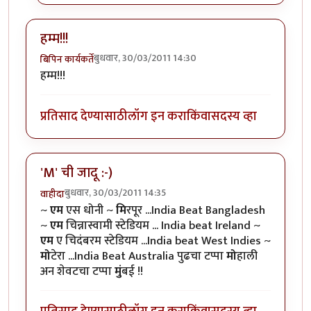
हम्म!!!
बुधवार, 30/03/2011 14:30
बिपिन कार्यकर्ते
हम्म!!!
प्रतिसाद देण्यासाठी
लॉग इन करा
किंवा
सदस्य व्हा
'M' ची जादू :-)
बुधवार, 30/03/2011 14:35
वाहीदा
~
एम
एस धोनी ~
मि
रपूर ...India Beat Bangladesh
~
एम
चिन्नास्वामी स्टेडियम ... India beat Ireland ~
एम
ए चिदंबरम स्टेडियम ...India beat West Indies ~
मो
टेरा ...India Beat Australia पुढचा टप्पा
मो
हाली
अन शेवटचा टप्पा
मुं
बई !!