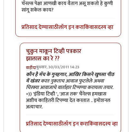
चॅनल्स पेक्षा आणखी काय वैताग असू शकतो हे कुणी
सांगू शकेल काय?
प्रतिसाद देण्यासाठी
लॉग इन करा
किंवा
सदस्य व्हा
चुकुन माकून टिव्ही पत्रकार
झालास का रे ??
बुधवार, 30/03/2011 14:23
वाहीदा
In reply to
>>>>एवढा हाईप करुन ठेवला
by
प्यारे१
कौन है मॅच के गुनहगार, आखिर किसने खुपसा पीठ
में खंजर
करत नुकताच आवाज फुटलेले अथवा
चिरक्या आवाजाचे वार्ताहार टिप्पण्या करायला तयार.
=)) 'इंडिया टिव्ही ', 'आज तक' चैनेल्स हमखास
अशीच काहितरी टिपण्या देत करतात .. इमोशनल
अत्याचार.
प्रतिसाद देण्यासाठी
लॉग इन करा
किंवा
सदस्य व्हा