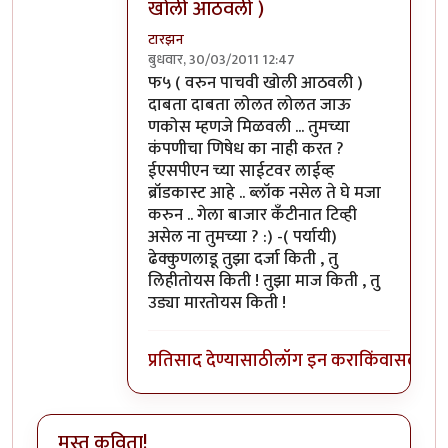
खोली आठवली )
टारझन
बुधवार, 30/03/2011 12:47
In reply to
आहे पण आम्ही हपिसात बसून फ५
b
फ५ ( वरुन पाचवी खोली आठवली )
दाबता दाबता लोलत लोलत जाऊ
णकोस म्हणजे मिळवली ... तुमच्या
कंपणीचा णिषेध का नाही करत ?
ईएसपीएन च्या साईटवर लाईव्ह
ब्रॉडकास्ट आहे .. ब्लॉक नसेल ते घे मजा
करुन .. गेला बाजार कँटीनात टिव्ही
असेल ना तुमच्या ? :) -( पर्यायी)
ढेक्कुणलाडू तुझा दर्जा किती , तु
लिहीतोयस किती ! तुझा माज किती , तु
उड्या मारतोयस किती !
प्रतिसाद देण्यासाठी
लॉग इन करा
किंवा
सदस्य व्
मस्त कविता!