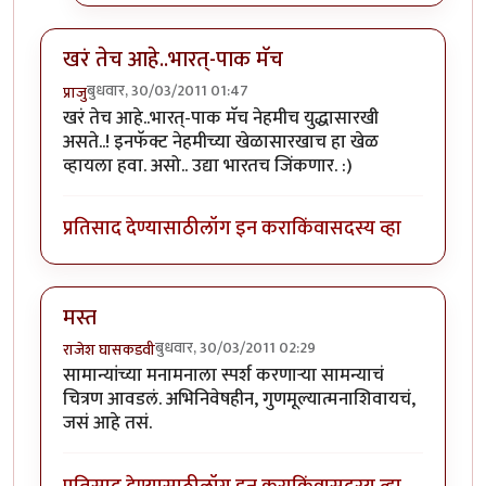
खरं तेच आहे..भारत्-पाक मॅच
बुधवार, 30/03/2011 01:47
प्राजु
खरं तेच आहे..भारत्-पाक मॅच नेहमीच युद्धासारखी
असते..! इनफॅक्ट नेहमीच्या खेळासारखाच हा खेळ
व्हायला हवा. असो.. उद्या भारतच जिंकणार. :)
प्रतिसाद देण्यासाठी
लॉग इन करा
किंवा
सदस्य व्हा
मस्त
बुधवार, 30/03/2011 02:29
राजेश घासकडवी
सामान्यांच्या मनामनाला स्पर्श करणाऱ्या सामन्याचं
चित्रण आवडलं. अभिनिवेषहीन, गुणमूल्यात्मनाशिवायचं,
जसं आहे तसं.