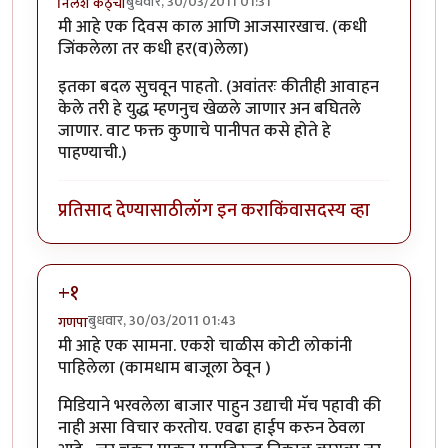
बुधवार, 30/03/2011 01:31
निलेश कठ्चा
मी आहे एक दिवस काल आणि आजसारखाच. (कधी
जिंकलेला तर कधी हर(व)लेला)
इतका बदल सुचवून पाहतो. (अवांतरः कीतीही आवाहन
केले तरी हे युद्ध म्हणनुच खेळले जाणार अन बघितले
जाणार. वाट फक्त कुणाचे पानीपत कसे होते हे
पाहण्याची.)
प्रतिसाद देण्यासाठी
लॉग इन करा
किंवा
सदस्य व्हा
+१
बुधवार, 30/03/2011 01:43
गणपा
मी आहे एक सामना. एकशे चाळीस कोटी लोकांनी
पाहिलेला (कामधाम बाजूला ठेवून )
मिडियाने भरवलेला बाजार पाहुन उद्याची मॅच पहावी की
नाही असा विचार करतोय. एवढा हाईप करुन ठेवला