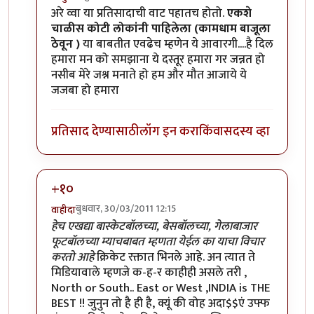
In reply to
मी आहे
by
सन्जोप राव
अरे व्वा या प्रतिसादाची वाट पहातच होतो.
एकशे
चाळीस कोटी लोकांनी पाहिलेला (कामधाम बाजूला
ठेवून )
या बाबतीत एवढेच म्हणेन ये आवारगी....है दिल
हमारा मन को समझाना ये दस्तूर हमारा गर जन्नत हो
नसीब मेरे जश्न मनाते हो हम और मौत आजाये ये
जजबा हो हमारा
प्रतिसाद देण्यासाठी
लॉग इन करा
किंवा
सदस्य व्हा
+१०
बुधवार, 30/03/2011 12:15
वाहीदा
In reply to
मी आहे
by
सन्जोप राव
हेच एखद्या बास्केटबॉलच्या, बेसबॉलच्या, गेलाबाजार
फूटबॉलच्या म्याचबाबत म्हणता येईल का याचा विचार
करतो आहे
क्रिकेट रक्तात भिनले आहे. अन त्यात ते
मिडियावाले म्हणजे क-ह-र काहीही असले तरी ,
North or South.. East or West ,INDIA is THE
BEST !! जुनुन तो है ही है, क्यूं की वोह अदा$$एं उफ्फ