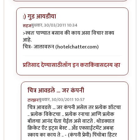
:) गुड आयडीया
बुधवार, 30/03/2011 10:34
सहज
In reply to
अग्दी अगदी ! मला तर आत्ता
by
स्पंदना
>स्वतः पाण्यात बसाव की काय असा विचार शक्य
आहे.
चित्र- जालावरुन (hotelchatter.com)
प्रतिसाद देण्यासाठी
लॉग इन करा
किंवा
सदस्य व्हा
चित्र आवडले ... जर कंपनी
बुधवार, 30/03/2011 10:57
टारझन
In reply to
:) गुड आयडीया
by
सहज
चित्र आवडले ... जर कंपनी असेल तर प्रत्येक शॉटचा
.. प्रत्येक विकेटचा .. प्रत्येक रनाचा आणि प्रत्येक
बॉलचा आनंद घेता येईल असे वाटते . थोडक्यात
क्रिकेट ऍट इट्स बेस्ट .. अँड एक्साईटमेंट अबव्ह
स्काय का काय ते .. - (कंपनी प्रेमी) पिंचोबा हिटर