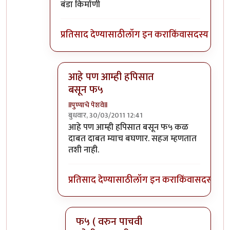
बंडा किर्माणी
प्रतिसाद देण्यासाठी
लॉग इन करा
किंवा
सदस्य व्हा
आहे पण आम्ही हपिसात
बसून फ५
llपुण्याचे पेशवेll
बुधवार, 30/03/2011 12:41
In reply to
होय , तुला नाहीये काय उर्मी
by
टारझन
आहे पण आम्ही हपिसात बसून फ५ कळ
दाबत दाबत म्याच बघणार. सहज म्हणतात
तशी नाही.
प्रतिसाद देण्यासाठी
लॉग इन करा
किंवा
सदस्य व्हा
फ५ ( वरुन पाचवी