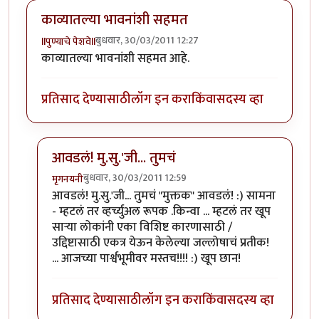
काव्यातल्या भावनांशी सहमत
बुधवार, 30/03/2011 12:27
llपुण्याचे पेशवेll
काव्यातल्या भावनांशी सहमत आहे.
प्रतिसाद देण्यासाठी
लॉग इन करा
किंवा
सदस्य व्हा
आवडलं! मु.सु.'जी... तुमचं
बुधवार, 30/03/2011 12:59
मृगनयनी
In reply to
काव्यातल्या भावनांशी सहमत
by
llपुण्याचे पेशवेll
आवडलं! मु.सु.'जी... तुमचं "मुक्तक" आवडलं! :) सामना
- म्हटलं तर व्हर्च्युअल रूपक .किन्वा ... म्हटलं तर खूप
सार्‍या लोकांनी एका विशिष्ट कारणासाठी /
उद्दिष्टासाठी एकत्र येऊन केलेल्या जल्लोषाचं प्रतीक!
... आजच्या पार्श्वभूमीवर मस्तच!!!! :) खूप छान!
प्रतिसाद देण्यासाठी
लॉग इन करा
किंवा
सदस्य व्हा