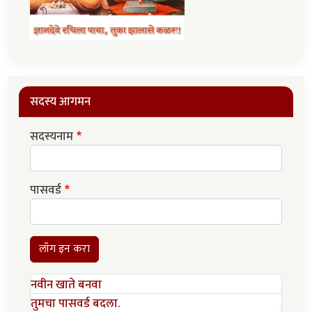
सदस्य आगमन
सदस्यनाम
पासवर्ड
लॉग इन करा
नवीन खाते बनवा
तुमचा पासवर्ड बदला.