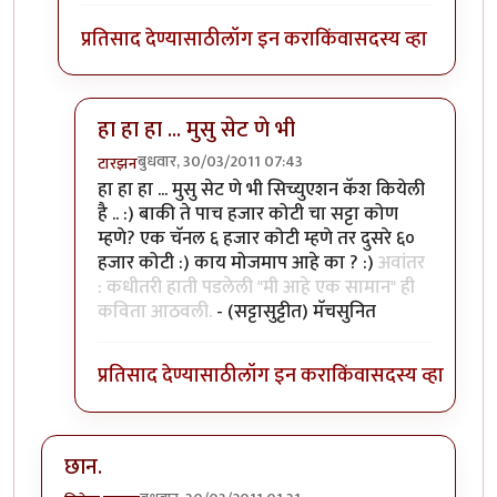
प्रतिसाद देण्यासाठी
लॉग इन करा
किंवा
सदस्य व्हा
हा हा हा ... मुसु सेट णे भी
बुधवार, 30/03/2011 07:43
टारझन
In reply to
सहमत. हुकला तो संपला. कविता
by
रेवती
हा हा हा ... मुसु सेट णे भी सिच्युएशन कॅश कियेली
है .. :) बाकी ते पाच हजार कोटी चा सट्टा कोण
म्हणे? एक चॅनल ६ हजार कोटी म्हणे तर दुसरे ६०
हजार कोटी :) काय मोजमाप आहे का ? :)
अवांतर
: कधीतरी हाती पडलेली "मी आहे एक सामान" ही
कविता आठवली.
- (सट्टासुट्टीत) मॅचसुनित
प्रतिसाद देण्यासाठी
लॉग इन करा
किंवा
सदस्य व्हा
छान.