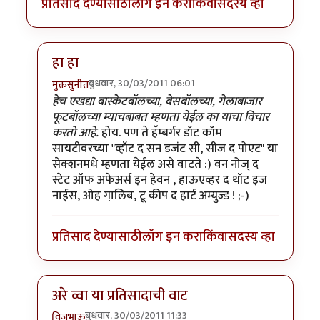
प्रतिसाद देण्यासाठी
लॉग इन करा
किंवा
सदस्य व्हा
हा हा
बुधवार, 30/03/2011 06:01
मुक्तसुनीत
In reply to
मी आहे
by
सन्जोप राव
हेच एखद्या बास्केटबॉलच्या, बेसबॉलच्या, गेलाबाजार
फूटबॉलच्या म्याचबाबत म्हणता येईल का याचा विचार
करतो आहे.
होय. पण ते हॅम्बर्गर डॉट कॉम
सायटीवरच्या "व्हॉट द सन डजंट सी, सीज द पोएट" या
सेक्शनमधे म्हणता येईल असे वाटते :) वन नोज् द
स्टेट ऑफ अफेअर्स इन हेवन , हाऊएव्हर द थॉट इज
नाईस, ओह गा़लिब, टू कीप द हार्ट अम्युज्ड ! ;-)
प्रतिसाद देण्यासाठी
लॉग इन करा
किंवा
सदस्य व्हा
अरे व्वा या प्रतिसादाची वाट
बुधवार, 30/03/2011 11:33
विजुभाऊ