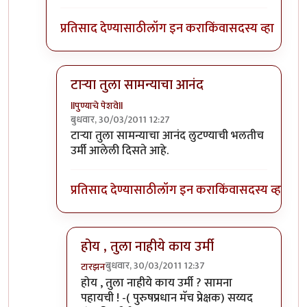
प्रतिसाद देण्यासाठी
लॉग इन करा
किंवा
सदस्य व्हा
टार्‍या तुला सामन्याचा आनंद
llपुण्याचे पेशवेll
बुधवार, 30/03/2011 12:27
In reply to
चित्र आवडले ... जर कंपनी
by
टारझन
टार्‍या तुला सामन्याचा आनंद लुटण्याची भलतीच
उर्मी आलेली दिसते आहे.
प्रतिसाद देण्यासाठी
लॉग इन करा
किंवा
सदस्य व्हा
होय , तुला नाहीये काय उर्मी
बुधवार, 30/03/2011 12:37
टारझन
In reply to
टार्‍या तुला सामन्याचा आनंद
by
llपुण्याचे 
होय , तुला नाहीये काय उर्मी ? सामना
पहायची ! -( पुरुषप्रधान मॅच प्रेक्षक) सय्यद