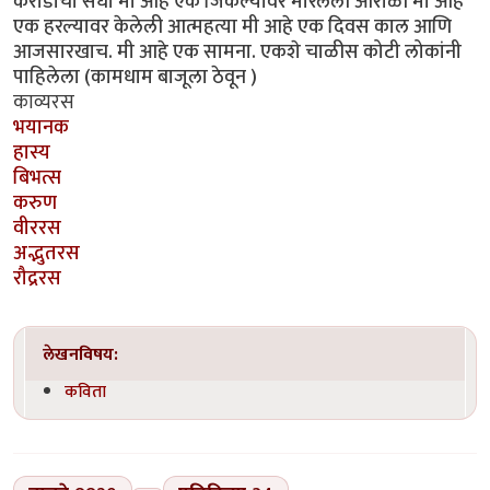
करोडोंची संधी मी आहे एक जिंकल्यावर मारलेली आरोळी मी आहे
एक हरल्यावर केलेली आत्महत्या मी आहे एक दिवस काल आणि
आजसारखाच. मी आहे एक सामना. एकशे चाळीस कोटी लोकांनी
पाहिलेला (कामधाम बाजूला ठेवून )
काव्यरस
भयानक
हास्य
बिभत्स
करुण
वीररस
अद्भुतरस
रौद्ररस
लेखनविषय:
कविता