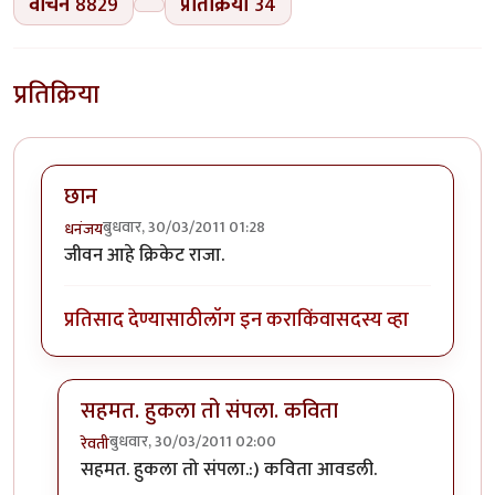
वाचने
8829
प्रतिक्रिया
34
प्रतिक्रिया
छान
बुधवार, 30/03/2011 01:28
धनंजय
जीवन आहे क्रिकेट राजा.
प्रतिसाद देण्यासाठी
लॉग इन करा
किंवा
सदस्य व्हा
सहमत. हुकला तो संपला. कविता
बुधवार, 30/03/2011 02:00
रेवती
In reply to
छान
by
धनंजय
सहमत. हुकला तो संपला.:) कविता आवडली.