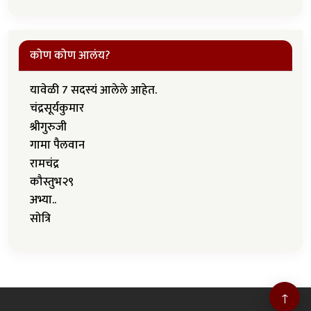
कोण कोण आलंय?
यावेळी 7 सदस्यं आलेले आहेत.
चंद्रसूर्यकुमार
श्रीगुरुजी
गामा पैलवान
रामचंद्र
कौस्तुभ२९
अभ्या..
सोत्रि
↑