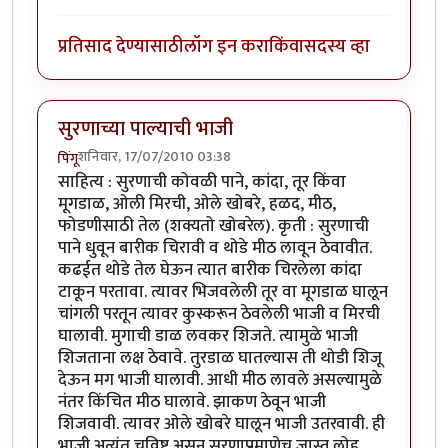
प्रतिसाद देण्यासाठी
लॉग इन करा
किंवा
सदस्य व्हा
सुरणाच्या पाल्याची भाजी
शनिवार, 17/07/2010 03:38
पिंगू
साहित्य : सुरणाची कोवळी पाने, कांदा, तूर किंवा
मूगडाळ, ओली मिरची, ओले खोबरे, हळद, मीठ,
फोडणीसाठी तेल (शक्यतो खोबरेल). कृती : सुरणाची
पाने धुवून बारीक चिरावी व थोडे मीठ लावून ठेवावीत.
कढईत थोडे तेल घेऊन त्यात बारीक चिरलेला कांदा
टाकून परतावा. त्यावर भिजवलेली तूर वा मूगडाळ घालून
चांगली परतून त्यावर कुस्करून ठेवलेली भाजी व मिरची
घालावी. मुगाची डाळ लवकर शिजते. त्यामुळे भाजी
शिजताना लक्ष ठेवावे. तुरडाळ घातल्यास ती थोडी शिजू
देऊन मग भाजी घालावी. आधी मीठ लावले असल्यामुळे
नंतर किंचित मीठ घालावे. झाकण ठेवून भाजी
शिजवावी. त्यावर ओले खोबरे घालून भाजी उतरवावी. ही
भाजी अत्यंत चविष्ट असून सुरणाप्रमाणेच जास्त लोह