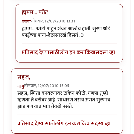
ह्ममम... फोट
सोमवार, 12/07/2010 13:31
गणपा
In reply to
सहज हा
by
जागु
ह्ममम... फोटो पाहुन शंका आलीच होती. सुरण थोडं
पपईच्या पाना-देठासारखं दिसतं :D
प्रतिसाद देण्यासाठी
लॉग इन करा
किंवा
सदस्य व्हा
सहज,
सोमवार, 12/07/2010 15:05
जागु
सहज, स्मिता बनवल्यावर टाकेन फोटो. गणपा तुम्ही
म्हणता ते बरोबर आहे. साधारण तसच असत सुरणाच
झाड पण वाढ मात्र तेवढी नसते.
प्रतिसाद देण्यासाठी
लॉग इन करा
किंवा
सदस्य व्हा