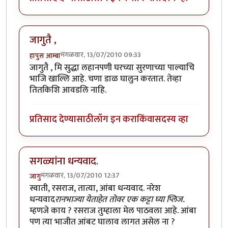
जागुतै ,
मंगळवार, 13/07/2010 09:33
हापुस आम्बा
जागुतै , मि सुद्धा लहानपणी घरच्या सुरणाच्या पाल्याचि
भाजि खाल्लि आहे. चणा डाळ घालुन करतात. तेव्हा
तितकिशि आवडलि नाहि.
प्रतिसाद देण्यासाठी
लॉग इन करा
किंवा
सदस्य व्हा
सगळ्यांना धन्यवाद.
मंगळवार, 13/07/2010 12:37
जागु
स्वाती, रसराज, तात्या, आंबा धन्यवाद. नरेश
धन्यवाद
रानभाज्या येताहेत तोवर एक कट्टा घ्या प्लिज.
म्हणजे काय ? रसराज तुम्हाला मेल पाठवला आहे. आंबा
पण त्या भाजीत आंबट घालाव लागत असेल ना ?