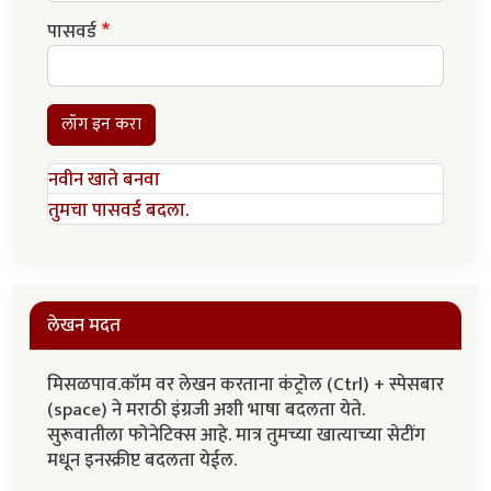
पासवर्ड
लॉग इन करा
नवीन खाते बनवा
तुमचा पासवर्ड बदला.
लेखन मदत
मिसळपाव.कॉम वर लेखन करताना कंट्रोल (Ctrl) + स्पेसबार
(space) ने मराठी इंग्रजी अशी भाषा बदलता येते.
सुरूवातीला फोनेटिक्स आहे. मात्र तुमच्या खात्याच्या सेटींग
मधून इनस्क्रीप्ट बदलता येईल.