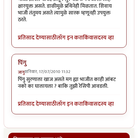
क्षारयुक्त असते. डाळीमुळे प्रथिनेही मिळतात. शिवाय
भाजी तंतुमय असते त्यामुळे सारक म्हणूनही उपयुक्त
ठरते.
प्रतिसाद देण्यासाठी
लॉग इन करा
किंवा
सदस्य व्हा
पिंगु
शनिवार, 17/07/2010 11:32
जागु
पिंगु सुरणाला खाज असते मग ह्या भाजीत काही आंबट
नको का घालायला ? बाकि तुझी रेसिपी आवडली.
प्रतिसाद देण्यासाठी
लॉग इन करा
किंवा
सदस्य व्हा