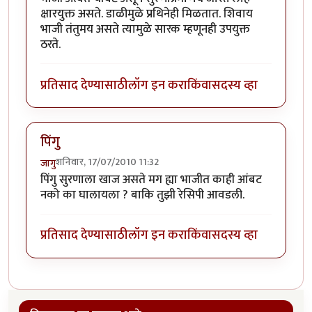
क्षारयुक्त असते. डाळीमुळे प्रथिनेही मिळतात. शिवाय
भाजी तंतुमय असते त्यामुळे सारक म्हणूनही उपयुक्त
ठरते.
प्रतिसाद देण्यासाठी
लॉग इन करा
किंवा
सदस्य व्हा
पिंगु
शनिवार, 17/07/2010 11:32
जागु
पिंगु सुरणाला खाज असते मग ह्या भाजीत काही आंबट
नको का घालायला ? बाकि तुझी रेसिपी आवडली.
प्रतिसाद देण्यासाठी
लॉग इन करा
किंवा
सदस्य व्हा