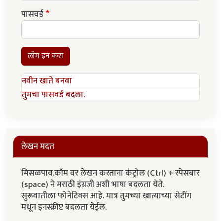
पासवर्ड
लॉग इन करा
नवीन खाते बनवा
तुमचा पासवर्ड बदला.
लेखन मदत
मिसळपाव.कॉम वर लेखन करताना कंट्रोल (Ctrl) + स्पेसबार
(space) ने मराठी इंग्रजी अशी भाषा बदलता येते.
सुरूवातीला फोनेटिक्स आहे. मात्र तुमच्या खात्याच्या सेटींग
मधून इनस्क्रीप्ट बदलता येईल.