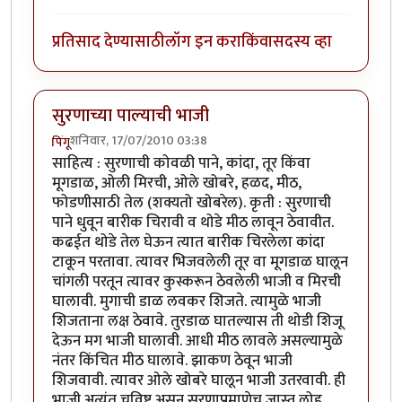
प्रतिसाद देण्यासाठी
लॉग इन करा
किंवा
सदस्य व्हा
सुरणाच्या पाल्याची भाजी
शनिवार, 17/07/2010 03:38
पिंगू
साहित्य : सुरणाची कोवळी पाने, कांदा, तूर किंवा
मूगडाळ, ओली मिरची, ओले खोबरे, हळद, मीठ,
फोडणीसाठी तेल (शक्यतो खोबरेल). कृती : सुरणाची
पाने धुवून बारीक चिरावी व थोडे मीठ लावून ठेवावीत.
कढईत थोडे तेल घेऊन त्यात बारीक चिरलेला कांदा
टाकून परतावा. त्यावर भिजवलेली तूर वा मूगडाळ घालून
चांगली परतून त्यावर कुस्करून ठेवलेली भाजी व मिरची
घालावी. मुगाची डाळ लवकर शिजते. त्यामुळे भाजी
शिजताना लक्ष ठेवावे. तुरडाळ घातल्यास ती थोडी शिजू
देऊन मग भाजी घालावी. आधी मीठ लावले असल्यामुळे
नंतर किंचित मीठ घालावे. झाकण ठेवून भाजी
शिजवावी. त्यावर ओले खोबरे घालून भाजी उतरवावी. ही
भाजी अत्यंत चविष्ट असून सुरणाप्रमाणेच जास्त लोह