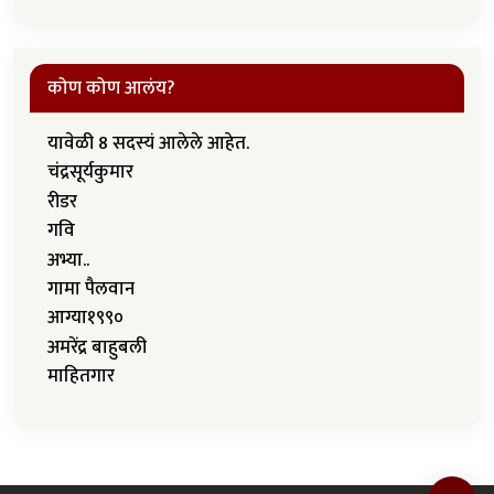
कोण कोण आलंय?
यावेळी 8 सदस्यं आलेले आहेत.
चंद्रसूर्यकुमार
रीडर
गवि
अभ्या..
गामा पैलवान
आग्या१९९०
अमरेंद्र बाहुबली
माहितगार