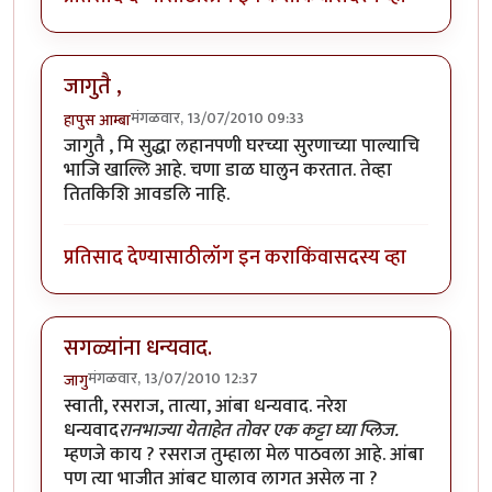
जागुतै ,
मंगळवार, 13/07/2010 09:33
हापुस आम्बा
जागुतै , मि सुद्धा लहानपणी घरच्या सुरणाच्या पाल्याचि
भाजि खाल्लि आहे. चणा डाळ घालुन करतात. तेव्हा
तितकिशि आवडलि नाहि.
प्रतिसाद देण्यासाठी
लॉग इन करा
किंवा
सदस्य व्हा
सगळ्यांना धन्यवाद.
मंगळवार, 13/07/2010 12:37
जागु
स्वाती, रसराज, तात्या, आंबा धन्यवाद. नरेश
धन्यवाद
रानभाज्या येताहेत तोवर एक कट्टा घ्या प्लिज.
म्हणजे काय ? रसराज तुम्हाला मेल पाठवला आहे. आंबा
पण त्या भाजीत आंबट घालाव लागत असेल ना ?