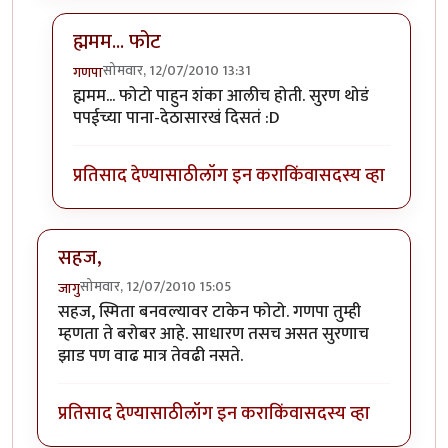
ह्ममम... फोट
सोमवार, 12/07/2010 13:31
गणपा
In reply to
सहज हा
by
जागु
ह्ममम... फोटो पाहुन शंका आलीच होती. सुरण थोडं
पपईच्या पाना-देठासारखं दिसतं :D
प्रतिसाद देण्यासाठी
लॉग इन करा
किंवा
सदस्य व्हा
सहज,
सोमवार, 12/07/2010 15:05
जागु
सहज, स्मिता बनवल्यावर टाकेन फोटो. गणपा तुम्ही
म्हणता ते बरोबर आहे. साधारण तसच असत सुरणाच
झाड पण वाढ मात्र तेवढी नसते.
प्रतिसाद देण्यासाठी
लॉग इन करा
किंवा
सदस्य व्हा