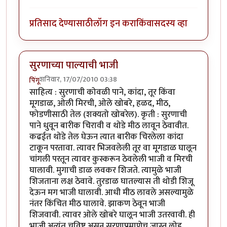
प्रतिसाद देण्यासाठी
लॉग इन करा
किंवा
सदस्य व्हा
सुरणाच्या पाल्याची भाजी
शनिवार, 17/07/2010 03:38
पिंगू
साहित्य : सुरणाची कोवळी पाने, कांदा, तूर किंवा
मूगडाळ, ओली मिरची, ओले खोबरे, हळद, मीठ,
फोडणीसाठी तेल (शक्यतो खोबरेल). कृती : सुरणाची
पाने धुवून बारीक चिरावी व थोडे मीठ लावून ठेवावीत.
कढईत थोडे तेल घेऊन त्यात बारीक चिरलेला कांदा
टाकून परतावा. त्यावर भिजवलेली तूर वा मूगडाळ घालून
चांगली परतून त्यावर कुस्करून ठेवलेली भाजी व मिरची
घालावी. मुगाची डाळ लवकर शिजते. त्यामुळे भाजी
शिजताना लक्ष ठेवावे. तुरडाळ घातल्यास ती थोडी शिजू
देऊन मग भाजी घालावी. आधी मीठ लावले असल्यामुळे
नंतर किंचित मीठ घालावे. झाकण ठेवून भाजी
शिजवावी. त्यावर ओले खोबरे घालून भाजी उतरवावी. ही
भाजी अत्यंत चविष्ट असून सुरणाप्रमाणेच जास्त लोह