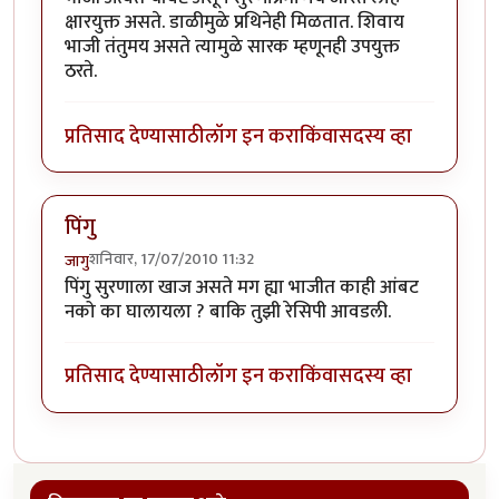
क्षारयुक्त असते. डाळीमुळे प्रथिनेही मिळतात. शिवाय
भाजी तंतुमय असते त्यामुळे सारक म्हणूनही उपयुक्त
ठरते.
प्रतिसाद देण्यासाठी
लॉग इन करा
किंवा
सदस्य व्हा
पिंगु
शनिवार, 17/07/2010 11:32
जागु
पिंगु सुरणाला खाज असते मग ह्या भाजीत काही आंबट
नको का घालायला ? बाकि तुझी रेसिपी आवडली.
प्रतिसाद देण्यासाठी
लॉग इन करा
किंवा
सदस्य व्हा