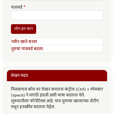
पासवर्ड
लॉग इन करा
नवीन खाते बनवा
तुमचा पासवर्ड बदला.
लेखन मदत
मिसळपाव.कॉम वर लेखन करताना कंट्रोल (Ctrl) + स्पेसबार
(space) ने मराठी इंग्रजी अशी भाषा बदलता येते.
सुरूवातीला फोनेटिक्स आहे. मात्र तुमच्या खात्याच्या सेटींग
मधून इनस्क्रीप्ट बदलता येईल.