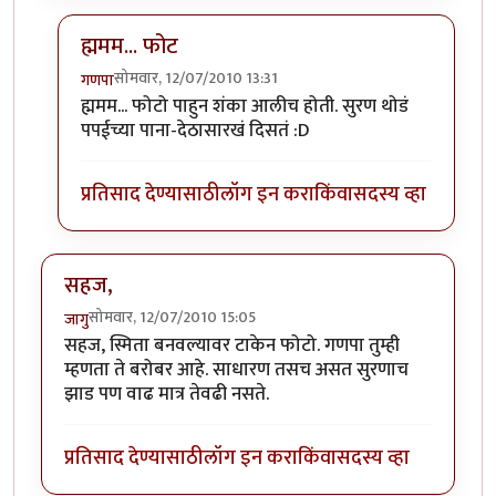
ह्ममम... फोट
सोमवार, 12/07/2010 13:31
गणपा
In reply to
सहज हा
by
जागु
ह्ममम... फोटो पाहुन शंका आलीच होती. सुरण थोडं
पपईच्या पाना-देठासारखं दिसतं :D
प्रतिसाद देण्यासाठी
लॉग इन करा
किंवा
सदस्य व्हा
सहज,
सोमवार, 12/07/2010 15:05
जागु
सहज, स्मिता बनवल्यावर टाकेन फोटो. गणपा तुम्ही
म्हणता ते बरोबर आहे. साधारण तसच असत सुरणाच
झाड पण वाढ मात्र तेवढी नसते.
प्रतिसाद देण्यासाठी
लॉग इन करा
किंवा
सदस्य व्हा