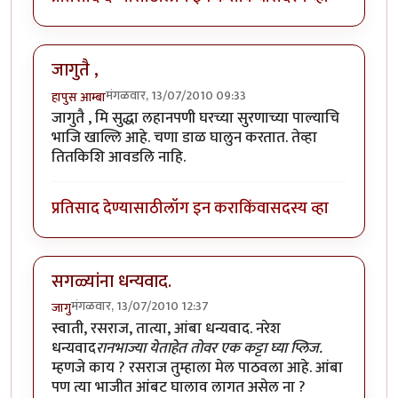
जागुतै ,
मंगळवार, 13/07/2010 09:33
हापुस आम्बा
जागुतै , मि सुद्धा लहानपणी घरच्या सुरणाच्या पाल्याचि
भाजि खाल्लि आहे. चणा डाळ घालुन करतात. तेव्हा
तितकिशि आवडलि नाहि.
प्रतिसाद देण्यासाठी
लॉग इन करा
किंवा
सदस्य व्हा
सगळ्यांना धन्यवाद.
मंगळवार, 13/07/2010 12:37
जागु
स्वाती, रसराज, तात्या, आंबा धन्यवाद. नरेश
धन्यवाद
रानभाज्या येताहेत तोवर एक कट्टा घ्या प्लिज.
म्हणजे काय ? रसराज तुम्हाला मेल पाठवला आहे. आंबा
पण त्या भाजीत आंबट घालाव लागत असेल ना ?