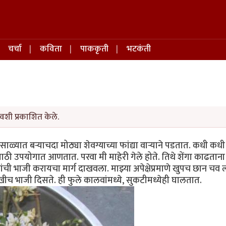
चर्चा
कविता
पाककृती
भटकंती
वशी प्रकाशित केले.
ाळ्यात बर्‍याचदा मोठ्या शेवग्याच्या फांद्या वार्‍याने पडतात. कधी कध
ीसाठी उपयोगात आणतात. परवा मी माहेरी गेले होते. तिथे शेंगा काढताना
ंची भाजी करायचा मार्ग दाखवला. माझ्या अपेक्षेप्रमाणे खुपच छान चव 
ीच भाजी दिसते. ही फुले कालवांमध्ये, सुकटीमध्येही घालतात.