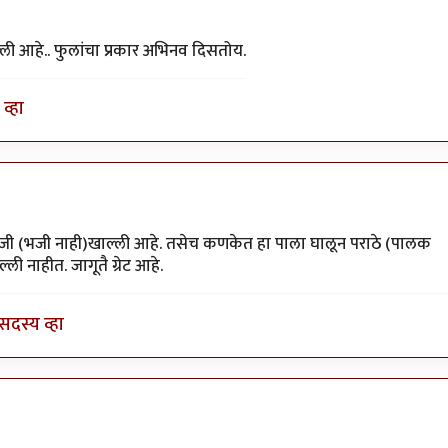
्ली आहे.. फुलांचा प्रकार अभिनव दिसतोय.
व्हा
ा
by
गणपा
भाजी (भजी नाही)खाल्ली आहे. तसेच कणकेत हा पाला घालून पराठे (पालक
ली नाहीत. जागूतै ग्रेट आहे.
सदस्य व्हा