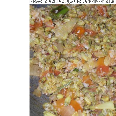
चिरलेला टोमॅटो, मिठ, गुळ घाला. एक वाफ काढा आणि