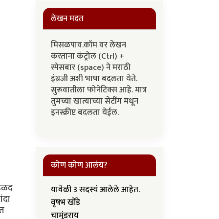
लेखन मदत
मिसळपाव.कॉम वर लेखन
करताना कंट्रोल (Ctrl) +
स्पेसबार (space) ने मराठी
इंग्रजी अशी भाषा बदलता येते.
सुरूवातीला फोनेटिक्स आहे. मात्र
तुमच्या खात्याच्या सेटींग मधून
इनस्क्रीप्ट बदलता येईल.
कोण कोण आलंय?
 हळद
यावेळी 3 सदस्यं आलेले आहेत.
ंदा
वृषभ खोंडे
ात
चामुंडराय