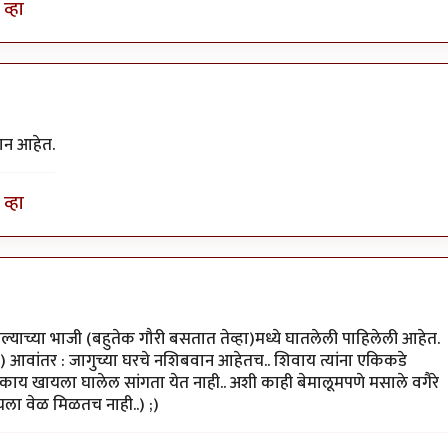
व्हा
वान आहेत.
व्हा
by
परिकथेतील राजकुमार
ाल्याच्या भाजी (बहुतेक गौरी बसतात तेव्हा)मध्ये घातलेली पाहिलेली आहेत.
 :) आवांतर : जागुच्या घरचे नशिबवान आहेतच.. शिवाय त्यांना एकिकडे
ाय खायला घालेल सांगता येत नाही.. अशी काही बेमालूमपणे मसाले वगैरे
यला वेळ मिळतच नाही..) ;)