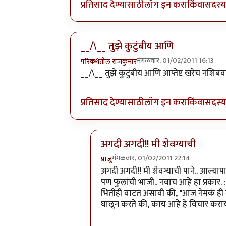
प्रतिसाद देण्यासाठी
लॉग इन करा
किंवा
सदस्य 
__/\__ तुझे कुटुंबीय आणि
मंगळवार, 01/02/2011 16:13
परिकथेतील राजकुमार
__/\__ तुझे कुटुंबीय आणि आप्तेष्ट खरेच नशिब
प्रतिसाद देण्यासाठी
लॉग इन करा
किंवा
सदस्य 
अगदी अगदी!! मी शेवग्याची
मंगळवार, 01/02/2011 22:14
प्राजु
In reply to
__/\__ तुझे कुटुंबीय आणि
अगदी अगदी!! मी शेवग्याची पाने.. आल्याप
पण फुलांची भाजी.. नवाच आहे हा प्रकार.
भितीही वाटत असावी की, "आज नेमकं ही क
घालून करते की, काय आहे हे विचार करा