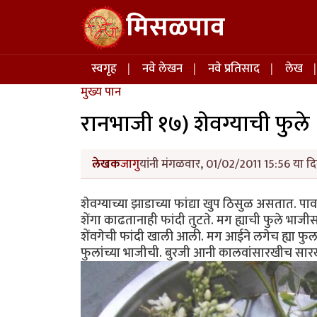
Skip to main content
मिसळपाव
Main navigation
स्वगृह
नवे लेखन
नवे प्रतिसाद
लेख
मुख्य पान
रानभाजी १७) शेवग्याची फुले
लेखक
जागु
यांनी मंगळवार, 01/02/2011 15:56 या दि
शेवग्याच्या झाडाच्या फांद्या खुप ठिसुळ असतात. पावस
शेंगा काढतानाही फांदी तुटते. मग ह्याची फुले भाज
शेंवगेची फांदी खाली आली. मग आईने लगेच ह्या फुला
फुलांच्या भाजीची. बुरजी आनी कालवांसारखीच सारख