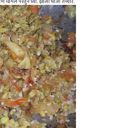
 चांगले परतुन घ्या. झाली भाजी तय्यार.