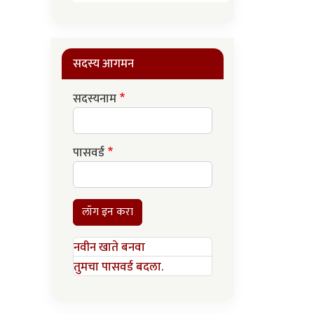
सदस्य आगमन
सदस्यनाम
पासवर्ड
लॉग इन करा
नवीन खाते बनवा
तुमचा पासवर्ड बदला.