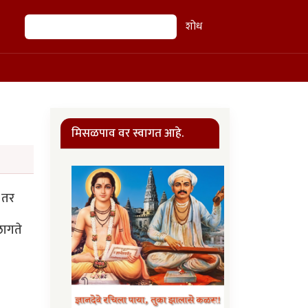
शोध
शोध
मिसळपाव वर स्वागत आहे.
ी तर
लागते