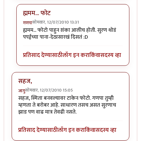
ह्ममम... फोट
सोमवार, 12/07/2010 13:31
गणपा
In reply to
सहज हा
by
जागु
ह्ममम... फोटो पाहुन शंका आलीच होती. सुरण थोडं
पपईच्या पाना-देठासारखं दिसतं :D
प्रतिसाद देण्यासाठी
लॉग इन करा
किंवा
सदस्य व्हा
सहज,
सोमवार, 12/07/2010 15:05
जागु
सहज, स्मिता बनवल्यावर टाकेन फोटो. गणपा तुम्ही
म्हणता ते बरोबर आहे. साधारण तसच असत सुरणाच
झाड पण वाढ मात्र तेवढी नसते.
प्रतिसाद देण्यासाठी
लॉग इन करा
किंवा
सदस्य व्हा