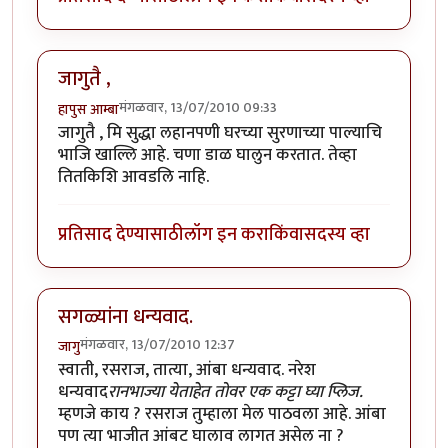
जागुतै ,
मंगळवार, 13/07/2010 09:33
हापुस आम्बा
जागुतै , मि सुद्धा लहानपणी घरच्या सुरणाच्या पाल्याचि
भाजि खाल्लि आहे. चणा डाळ घालुन करतात. तेव्हा
तितकिशि आवडलि नाहि.
प्रतिसाद देण्यासाठी
लॉग इन करा
किंवा
सदस्य व्हा
सगळ्यांना धन्यवाद.
मंगळवार, 13/07/2010 12:37
जागु
स्वाती, रसराज, तात्या, आंबा धन्यवाद. नरेश
धन्यवाद
रानभाज्या येताहेत तोवर एक कट्टा घ्या प्लिज.
म्हणजे काय ? रसराज तुम्हाला मेल पाठवला आहे. आंबा
पण त्या भाजीत आंबट घालाव लागत असेल ना ?