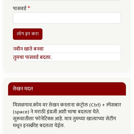
पासवर्ड
लॉग इन करा
नवीन खाते बनवा
तुमचा पासवर्ड बदला.
लेखन मदत
मिसळपाव.कॉम वर लेखन करताना कंट्रोल (Ctrl) + स्पेसबार
(space) ने मराठी इंग्रजी अशी भाषा बदलता येते.
सुरूवातीला फोनेटिक्स आहे. मात्र तुमच्या खात्याच्या सेटींग
मधून इनस्क्रीप्ट बदलता येईल.