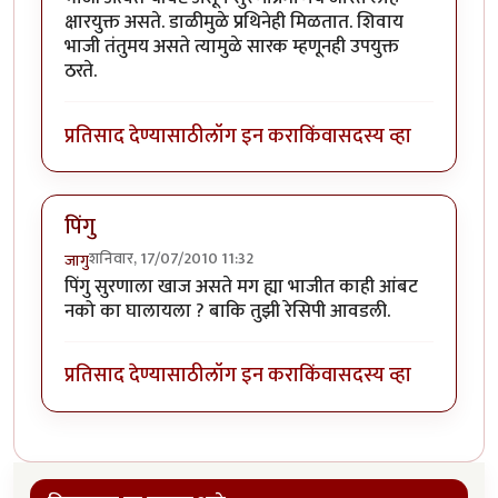
क्षारयुक्त असते. डाळीमुळे प्रथिनेही मिळतात. शिवाय
भाजी तंतुमय असते त्यामुळे सारक म्हणूनही उपयुक्त
ठरते.
प्रतिसाद देण्यासाठी
लॉग इन करा
किंवा
सदस्य व्हा
पिंगु
शनिवार, 17/07/2010 11:32
जागु
पिंगु सुरणाला खाज असते मग ह्या भाजीत काही आंबट
नको का घालायला ? बाकि तुझी रेसिपी आवडली.
प्रतिसाद देण्यासाठी
लॉग इन करा
किंवा
सदस्य व्हा