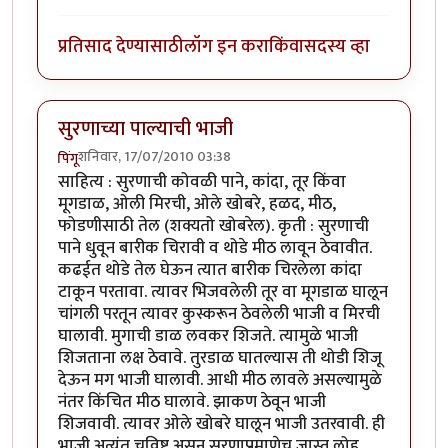
प्रतिसाद देण्यासाठी
लॉग इन करा
किंवा
सदस्य व्हा
सुरणाच्या पाल्याची भाजी
शनिवार, 17/07/2010 03:38
पिंगू
साहित्य : सुरणाची कोवळी पाने, कांदा, तूर किंवा
मूगडाळ, ओली मिरची, ओले खोबरे, हळद, मीठ,
फोडणीसाठी तेल (शक्यतो खोबरेल). कृती : सुरणाची
पाने धुवून बारीक चिरावी व थोडे मीठ लावून ठेवावीत.
कढईत थोडे तेल घेऊन त्यात बारीक चिरलेला कांदा
टाकून परतावा. त्यावर भिजवलेली तूर वा मूगडाळ घालून
चांगली परतून त्यावर कुस्करून ठेवलेली भाजी व मिरची
घालावी. मुगाची डाळ लवकर शिजते. त्यामुळे भाजी
शिजताना लक्ष ठेवावे. तुरडाळ घातल्यास ती थोडी शिजू
देऊन मग भाजी घालावी. आधी मीठ लावले असल्यामुळे
नंतर किंचित मीठ घालावे. झाकण ठेवून भाजी
शिजवावी. त्यावर ओले खोबरे घालून भाजी उतरवावी. ही
भाजी अत्यंत चविष्ट असून सुरणाप्रमाणेच जास्त लोह