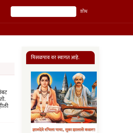
शोध
शोध
मिसळपाव वर स्वागत आहे.
आंबट
तो.
हीली