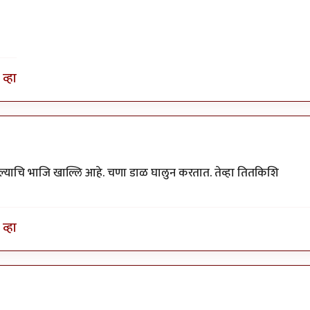
व्हा
 पाल्याचि भाजि खाल्लि आहे. चणा डाळ घालुन करतात. तेव्हा तितकिशि
व्हा