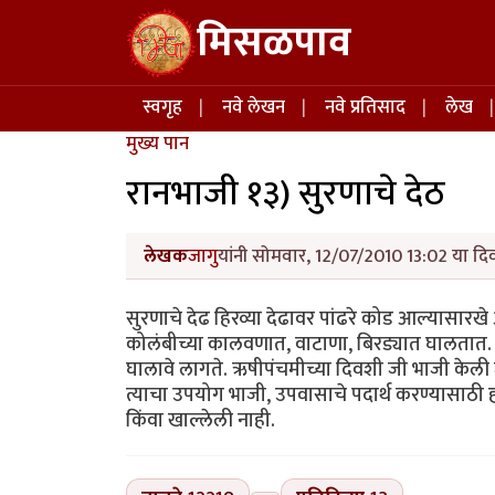
Skip to main content
मिसळपाव
Main navigation
स्वगृह
नवे लेखन
नवे प्रतिसाद
लेख
मुख्य पान
रानभाजी १३) सुरणाचे देठ
लेखक
जागु
यांनी सोमवार, 12/07/2010 13:02 या दिव
सुरणाचे देढ हिरव्या देढावर पांढरे कोड आल्यासारख
कोलंबीच्या कालवणात, वाटाणा, बिरड्यात घालतात. हे 
घालावे लागते. ऋषीपंचमीच्या दिवशी जी भाजी केली ज
त्याचा उपयोग भाजी, उपवासाचे पदार्थ करण्यासाठ
किंवा खाल्लेली नाही.