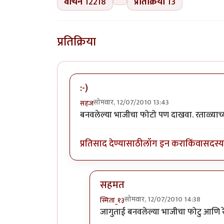
वाचने
12218
प्रतिक्रिया
13
प्रतिक्रिया
:-)
सोमवार, 12/07/2010 13:43
सहज
बनवलेल्या भाजीचा फोटो पण दाखवा. रताळ्याच्या,
प्रतिसाद देण्यासाठी
लॉग इन करा
किंवा
सदस्य 
सहमत
सोमवार, 12/07/2010 14:38
स्मिता_१३
In reply to
:-)
by
सहज
जागुताई बनवलेल्या भाजीचा फोटु आणि रे