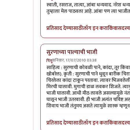
स्वाती, रसराज, तात्या, आंबा धन्यवाद. नरेश धन्
तुम्हाला मेल पाठवला आहे. आंबा पण त्या भाज
प्रतिसाद देण्यासाठी
लॉग इन करा
किंवा
सदस्य 
सुरणाच्या पाल्याची भाजी
शनिवार, 17/07/2010 03:38
पिंगू
साहित्य : सुरणाची कोवळी पाने, कांदा, तूर क
खोबरेल). कृती : सुरणाची पाने धुवून बारीक चि
चिरलेला कांदा टाकून परतावा. त्यावर भिजवलेली
मिरची घालावी. मुगाची डाळ लवकर शिजते. त्याम
भाजी घालावी. आधी मीठ लावले असल्यामुळे नंत
घालून भाजी उतरवावी. ही भाजी अत्यंत चविष्ट असू
शिवाय भाजी तंतुमय असते त्यामुळे सारक म्हणूनह
प्रतिसाद देण्यासाठी
लॉग इन करा
किंवा
सदस्य 