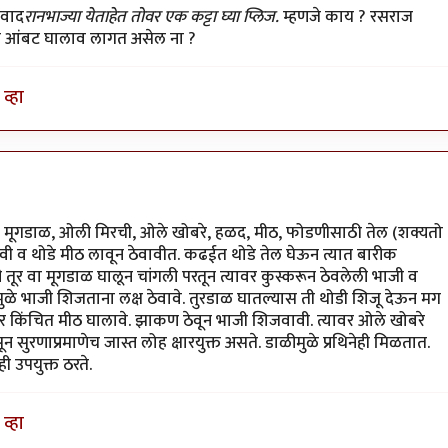
यवाद
रानभाज्या येताहेत तोवर एक कट्टा घ्या प्लिज.
म्हणजे काय ? रसराज
ीत आंबट घालाव लागत असेल ना ?
व्हा
िंवा मूगडाळ, ओली मिरची, ओले खोबरे, हळद, मीठ, फोडणीसाठी तेल (शक्यतो
रावी व थोडे मीठ लावून ठेवावीत. कढईत थोडे तेल घेऊन त्यात बारीक
 तूर वा मूगडाळ घालून चांगली परतून त्यावर कुस्करून ठेवलेली भाजी व
ुळे भाजी शिजताना लक्ष ठेवावे. तुरडाळ घातल्यास ती थोडी शिजू देऊन मग
र किंचित मीठ घालावे. झाकण ठेवून भाजी शिजवावी. त्यावर ओले खोबरे
न सुरणाप्रमाणेच जास्त लोह क्षारयुक्त असते. डाळीमुळे प्रथिनेही मिळतात.
ी उपयुक्त ठरते.
व्हा