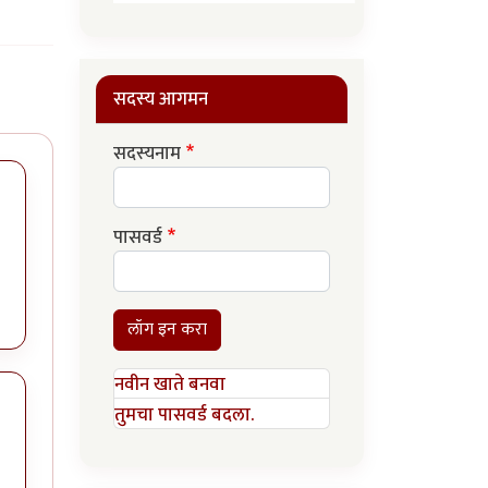
सदस्य आगमन
सदस्यनाम
पासवर्ड
लॉग इन करा
नवीन खाते बनवा
तुमचा पासवर्ड बदला.