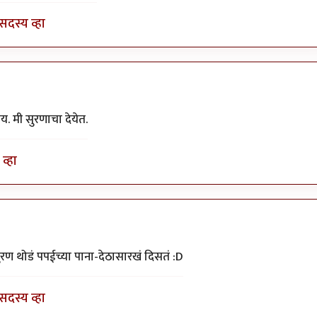
सदस्य व्हा
. मी सुरणाचा देयेत.
व्हा
ुरण थोडं पपईच्या पाना-देठासारखं दिसतं :D
सदस्य व्हा