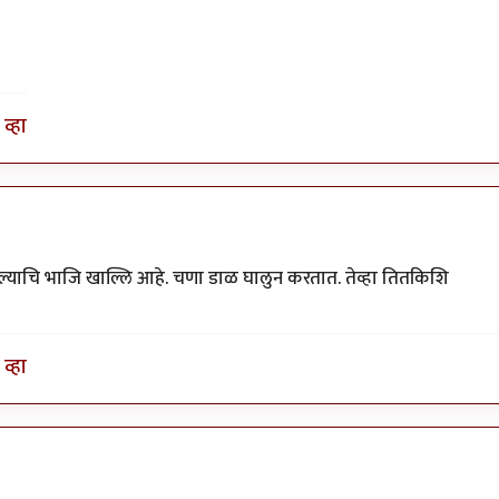
व्हा
 पाल्याचि भाजि खाल्लि आहे. चणा डाळ घालुन करतात. तेव्हा तितकिशि
व्हा