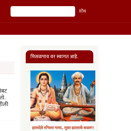
शोध
शोध
मिसळपाव वर स्वागत आहे.
आंबट
तो.
हीली