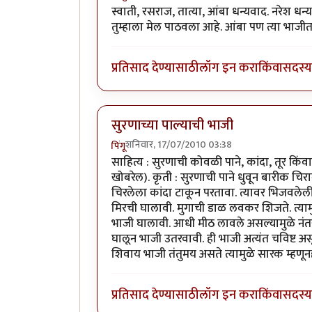
स्वाती, रसराज, तात्या, आंबा धन्यवाद. नरेश धन्
तुम्हाला मेल पाठवला आहे. आंबा पण त्या भाज
प्रतिसाद देण्यासाठी
लॉग इन करा
किंवा
सदस्य 
सुरणाच्या पाल्याची भाजी
शनिवार, 17/07/2010 03:38
पिंगू
साहित्य : सुरणाची कोवळी पाने, कांदा, तूर क
खोबरेल). कृती : सुरणाची पाने धुवून बारीक चि
चिरलेला कांदा टाकून परतावा. त्यावर भिजवलेली
मिरची घालावी. मुगाची डाळ लवकर शिजते. त्याम
भाजी घालावी. आधी मीठ लावले असल्यामुळे नंत
घालून भाजी उतरवावी. ही भाजी अत्यंत चविष्ट असू
शिवाय भाजी तंतुमय असते त्यामुळे सारक म्हणूनह
प्रतिसाद देण्यासाठी
लॉग इन करा
किंवा
सदस्य 