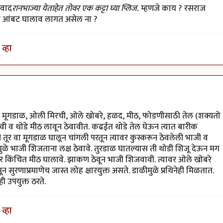
यवाद
रानभाज्या येताहेत तोवर एक कट्टा घ्या प्लिज.
म्हणजे काय ? रसराज
ीत आंबट घालाव लागत असेल ना ?
व्हा
िंवा मूगडाळ, ओली मिरची, ओले खोबरे, हळद, मीठ, फोडणीसाठी तेल (शक्यतो
रावी व थोडे मीठ लावून ठेवावीत. कढईत थोडे तेल घेऊन त्यात बारीक
 तूर वा मूगडाळ घालून चांगली परतून त्यावर कुस्करून ठेवलेली भाजी व
ुळे भाजी शिजताना लक्ष ठेवावे. तुरडाळ घातल्यास ती थोडी शिजू देऊन मग
र किंचित मीठ घालावे. झाकण ठेवून भाजी शिजवावी. त्यावर ओले खोबरे
न सुरणाप्रमाणेच जास्त लोह क्षारयुक्त असते. डाळीमुळे प्रथिनेही मिळतात.
ी उपयुक्त ठरते.
व्हा