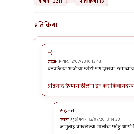
वाचने
12211
प्रतिक्रिया
13
प्रतिक्रिया
:-)
सोमवार, 12/07/2010 13:43
सहज
बनवलेल्या भाजीचा फोटो पण दाखवा. रताळ्याच्या,
प्रतिसाद देण्यासाठी
लॉग इन करा
किंवा
सदस्य 
सहमत
सोमवार, 12/07/2010 14:38
स्मिता_१३
In reply to
:-)
by
सहज
जागुताई बनवलेल्या भाजीचा फोटु आणि रे