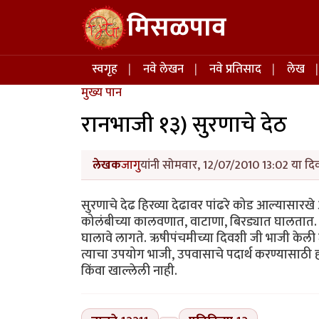
Skip to main content
मिसळपाव
Main navigation
स्वगृह
नवे लेखन
नवे प्रतिसाद
लेख
मुख्य पान
रानभाजी १३) सुरणाचे देठ
लेखक
जागु
यांनी सोमवार, 12/07/2010 13:02 या दिव
सुरणाचे देढ हिरव्या देढावर पांढरे कोड आल्यासारख
कोलंबीच्या कालवणात, वाटाणा, बिरड्यात घालतात. हे 
घालावे लागते. ऋषीपंचमीच्या दिवशी जी भाजी केली ज
त्याचा उपयोग भाजी, उपवासाचे पदार्थ करण्यासाठ
किंवा खाल्लेली नाही.