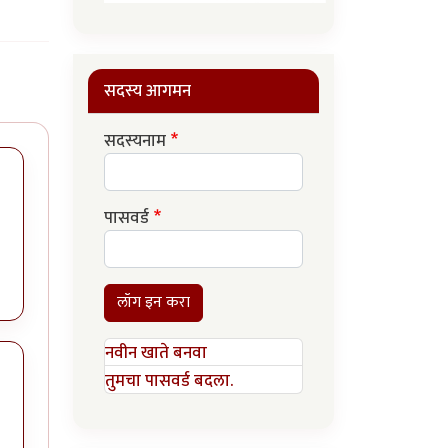
सदस्य आगमन
सदस्यनाम
पासवर्ड
लॉग इन करा
नवीन खाते बनवा
तुमचा पासवर्ड बदला.