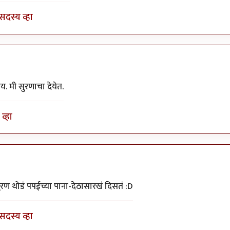
सदस्य व्हा
. मी सुरणाचा देयेत.
व्हा
ुरण थोडं पपईच्या पाना-देठासारखं दिसतं :D
सदस्य व्हा