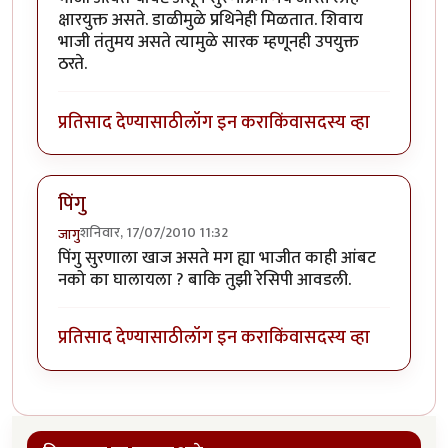
क्षारयुक्त असते. डाळीमुळे प्रथिनेही मिळतात. शिवाय
भाजी तंतुमय असते त्यामुळे सारक म्हणूनही उपयुक्त
ठरते.
प्रतिसाद देण्यासाठी
लॉग इन करा
किंवा
सदस्य व्हा
पिंगु
शनिवार, 17/07/2010 11:32
जागु
पिंगु सुरणाला खाज असते मग ह्या भाजीत काही आंबट
नको का घालायला ? बाकि तुझी रेसिपी आवडली.
प्रतिसाद देण्यासाठी
लॉग इन करा
किंवा
सदस्य व्हा