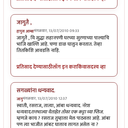
जागुतै ,
मंगळवार, 13/07/2010 09:33
हापुस आम्बा
जागुतै , मि सुद्धा लहानपणी घरच्या सुरणाच्या पाल्याचि
भाजि खाल्लि आहे. चणा डाळ घालुन करतात. तेव्हा
तितकिशि आवडलि नाहि.
प्रतिसाद देण्यासाठी
लॉग इन करा
किंवा
सदस्य व्हा
सगळ्यांना धन्यवाद.
मंगळवार, 13/07/2010 12:37
जागु
स्वाती, रसराज, तात्या, आंबा धन्यवाद. नरेश
धन्यवाद
रानभाज्या येताहेत तोवर एक कट्टा घ्या प्लिज.
म्हणजे काय ? रसराज तुम्हाला मेल पाठवला आहे. आंबा
पण त्या भाजीत आंबट घालाव लागत असेल ना ?