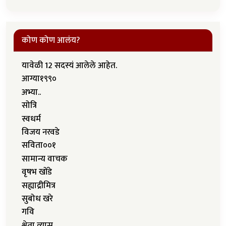
कोण कोण आलंय?
यावेळी 12 सदस्यं आलेले आहेत.
आग्या१९९०
अभ्या..
सोत्रि
स्वधर्म
विजय नरवडे
सविता००१
सामान्य वाचक
वृषभ खोंडे
सह्याद्रीमित्र
सुबोध खरे
गवि
श्वेता व्यास