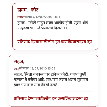
ह्ममम... फोट
सोमवार, 12/07/2010 13:31
गणपा
In reply to
सहज हा
by
जागु
ह्ममम... फोटो पाहुन शंका आलीच होती. सुरण थोडं
पपईच्या पाना-देठासारखं दिसतं :D
प्रतिसाद देण्यासाठी
लॉग इन करा
किंवा
सदस्य व्हा
सहज,
सोमवार, 12/07/2010 15:05
जागु
सहज, स्मिता बनवल्यावर टाकेन फोटो. गणपा तुम्ही
म्हणता ते बरोबर आहे. साधारण तसच असत सुरणाच
झाड पण वाढ मात्र तेवढी नसते.
प्रतिसाद देण्यासाठी
लॉग इन करा
किंवा
सदस्य व्हा