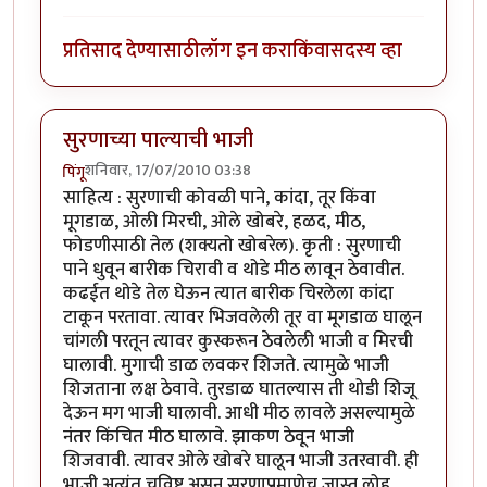
प्रतिसाद देण्यासाठी
लॉग इन करा
किंवा
सदस्य व्हा
सुरणाच्या पाल्याची भाजी
शनिवार, 17/07/2010 03:38
पिंगू
साहित्य : सुरणाची कोवळी पाने, कांदा, तूर किंवा
मूगडाळ, ओली मिरची, ओले खोबरे, हळद, मीठ,
फोडणीसाठी तेल (शक्यतो खोबरेल). कृती : सुरणाची
पाने धुवून बारीक चिरावी व थोडे मीठ लावून ठेवावीत.
कढईत थोडे तेल घेऊन त्यात बारीक चिरलेला कांदा
टाकून परतावा. त्यावर भिजवलेली तूर वा मूगडाळ घालून
चांगली परतून त्यावर कुस्करून ठेवलेली भाजी व मिरची
घालावी. मुगाची डाळ लवकर शिजते. त्यामुळे भाजी
शिजताना लक्ष ठेवावे. तुरडाळ घातल्यास ती थोडी शिजू
देऊन मग भाजी घालावी. आधी मीठ लावले असल्यामुळे
नंतर किंचित मीठ घालावे. झाकण ठेवून भाजी
शिजवावी. त्यावर ओले खोबरे घालून भाजी उतरवावी. ही
भाजी अत्यंत चविष्ट असून सुरणाप्रमाणेच जास्त लोह