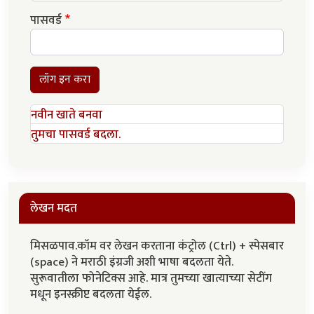
पासवर्ड
लॉग इन करा
नवीन खाते बनवा
तुमचा पासवर्ड बदला.
लेखन मदत
मिसळपाव.कॉम वर लेखन करताना कंट्रोल (Ctrl) + स्पेसबार
(space) ने मराठी इंग्रजी अशी भाषा बदलता येते.
सुरूवातीला फोनेटिक्स आहे. मात्र तुमच्या खात्याच्या सेटींग
मधून इनस्क्रीप्ट बदलता येईल.