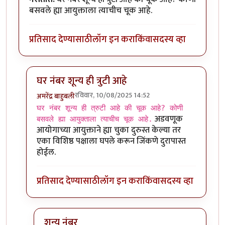
बसवले ह्या आयुक्ताला त्याचीच चूक आहे.
प्रतिसाद देण्यासाठी
लॉग इन करा
किंवा
सदस्य व्हा
घर नंबर शून्य ही त्रुटी आहे
रविवार, 10/08/2025 14:52
अमरेंद्र बाहुबली
In reply to
मतदारयाद्यात त्रुटी नक्कीच
by
आग्या१९९०
घर नंबर शून्य ही त्रुटी आहे की चूक आहे? कोणी
अडवणूक
बसवले ह्या आयुक्ताला त्याचीच चूक आहे.
आयोगाच्या आयुक्ताने ह्या चुका दुरुस्त केल्या तर
एका विशिष्ठ पक्षाला घपले करून जिंकणे दुरापास्त
होईल.
प्रतिसाद देण्यासाठी
लॉग इन करा
किंवा
सदस्य व्हा
शून्य नंबर