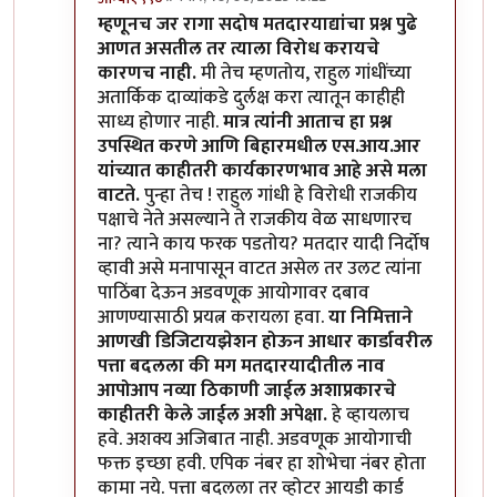
In reply to
रागा
by
चंद्रसूर्यकुमार
म्हणूनच जर रागा सदोष मतदारयाद्यांचा प्रश्न पुढे
आणत असतील तर त्याला विरोध करायचे
कारणच नाही.
मी तेच म्हणतोय, राहुल गांधींच्या
अतार्किक दाव्यांकडे दुर्लक्ष करा त्यातून काहीही
साध्य होणार नाही.
मात्र त्यांनी आताच हा प्रश्न
उपस्थित करणे आणि बिहारमधील एस.आय.आर
यांच्यात काहीतरी कार्यकारणभाव आहे असे मला
वाटते.
पुन्हा तेच ! राहुल गांधी हे विरोधी राजकीय
पक्षाचे नेते असल्याने ते राजकीय वेळ साधणारच
ना? त्याने काय फरक पडतोय? मतदार यादी निर्दोष
व्हावी असे मनापासून वाटत असेल तर उलट त्यांना
पाठिंबा देऊन अडवणूक आयोगावर दबाव
आणण्यासाठी प्रयत्न करायला हवा.
या निमित्ताने
आणखी डिजिटायझेशन होऊन आधार कार्डावरील
पत्ता बदलला की मग मतदारयादीतील नाव
आपोआप नव्या ठिकाणी जाईल अशाप्रकारचे
काहीतरी केले जाईल अशी अपेक्षा.
हे व्हायलाच
हवे. अशक्य अजिबात नाही. अडवणूक आयोगाची
फक्त इच्छा हवी. एपिक नंबर हा शोभेचा नंबर होता
कामा नये. पत्ता बदलला तर व्होटर आयडी कार्ड