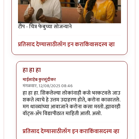
टीप - चित्र फेबुच्या सोजन्याने
प्रतिसाद देण्यासाठी
लॉग इन करा
किंवा
सदस्य व्हा
हा हा हा
माईसाहेब कुरसूंदीकर
मंगळवार, 12/08/2025 08:46
In reply to
गो टॅरीफ गो!
by
युयुत्सु
हा हा हा. शिकलेल्या लोकांनाही कसे भरकटवले जाउ
शकते त्याचे हे उत्तम उदाहरण होते, करोना काळातले.
मग थाळ्यांच्या आवाजाने करोना कसा मरतो..ह्यावरही
वॉट्स-अ‍ॅप विद्यापीठात माहिती आली. असो.
प्रतिसाद देण्यासाठी
लॉग इन करा
किंवा
सदस्य व्हा