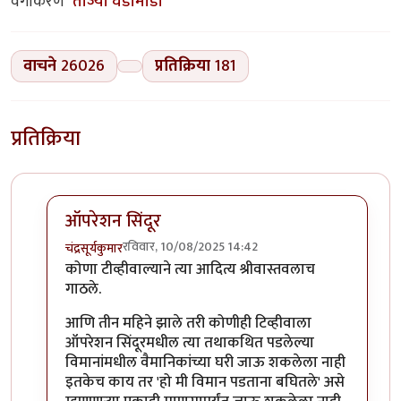
वर्गीकरण
ताज्या घडामोडी
वाचने
26026
प्रतिक्रिया
181
प्रतिक्रिया
ऑपरेशन सिंदूर
रविवार, 10/08/2025 14:42
चंद्रसूर्यकुमार
In reply to
राहुल गांधींचा खोटारडेपणा
by
चंद्रसूर्यकुमार
कोणा टीव्हीवाल्याने त्या आदित्य श्रीवास्तवलाच
गाठले.
आणि तीन महिने झाले तरी कोणीही टिव्हीवाला
ऑपरेशन सिंदूरमधील त्या तथाकथित पडलेल्या
विमानांमधील वैमानिकांच्या घरी जाऊ शकलेला नाही
इतकेच काय तर 'हो मी विमान पडताना बघितले' असे