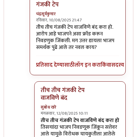
गंजकी टेप
चंद्रसूर्यकुमार
रविवार, 10/08/2025 21:47
In reply to
निवडणूक आयोगावर टीका झाल्यावर
by
तीच तीच गंजकी टेप वाजविणे बंद करा हो.
आरोप आहे भाजपने असा फ्रॉड करून
निवडणुक जिंकली. मग उत्तर द्यायला भाजप
समर्थक पुढे आले तर नवल काय?
प्रतिसाद देण्यासाठी
लॉग इन करा
किंवा
सदस्य व्हा
तीच तीच गंजकी टेप
वाजविणे बंद
सुबोध खरे
मंगळवार, 12/08/2025 10:11
In reply to
गंजकी टेप
by
चंद्रसूर्यकुमार
तीच तीच गंजकी टेप वाजविणे बंद करा हो
तिसऱ्यांदा भाजप निवडणूक जिंकून सत्तेवर
आले यामुळे विरोधक घायकुतीला आलेले