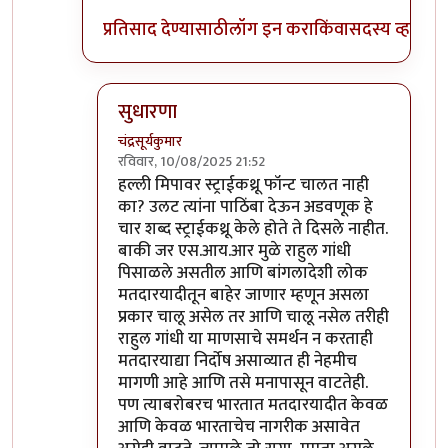
प्रतिसाद देण्यासाठी
लॉग इन करा
किंवा
सदस्य व्हा
सुधारणा
चंद्रसूर्यकुमार
रविवार, 10/08/2025 21:52
In reply to
सुधारणा
by
चंद्रसूर्यकुमार
हल्ली मिपावर स्ट्राईकथ्रू फॉन्ट चालत नाही
का? उलट त्यांना पाठिंबा देऊन अडवणूक हे
चार शब्द स्ट्राईकथ्रू केले होते ते दिसले नाहीत.
बाकी जर एस.आय.आर मुळे राहुल गांधी
पिसाळले असतील आणि बांगलादेशी लोक
मतदारयादीतून बाहेर जाणार म्हणून असला
प्रकार चालू असेल तर आणि चालू नसेल तरीही
राहुल गांधी या माणसाचे समर्थन न करताही
मतदारयाद्या निर्दोष असाव्यात ही नेहमीच
मागणी आहे आणि तसे मनापासून वाटतेही.
पण त्याबरोबरच भारतात मतदारयादीत केवळ
आणि केवळ भारताचेच नागरीक असावेत