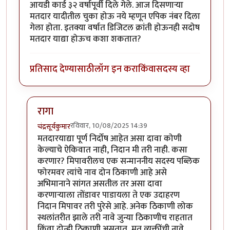
आयडी कार्ड ३२ वर्षापूर्वी दिले गेले. आज दिसणाऱ्या
मतदार यादीतील चुका होऊ नये म्हणून एपिक नंबर दिला
गेला होता. इतक्या वर्षात डिजिटल क्रांती होऊनही सदोष
मतदार याद्या होऊच कशा शकतात?
प्रतिसाद देण्यासाठी
लॉग इन करा
किंवा
सदस्य व्हा
रागा
रविवार, 10/08/2025 14:39
चंद्रसूर्यकुमार
In reply to
कोणा टीव्हीवाल्याने त्या
by
आग्या१९९०
मतदारयाद्या पूर्ण निर्दोष आहेत असा दावा कोणी
केल्याचे ऐकिवात नाही, निदान मी तरी नाही. कसा
करणार? मिपावरीलच एक सन्माननीय सदस्य पब्लिक
फोरमवर त्यांचे नाव दोन ठिकाणी आहे असे
अभिमानाने सांगत असतील तर असा दावा
करणार्‍याला तोंडावर पाडायला ते एक उदाहरण
निदान मिपावर तरी पुरेसे आहे. अनेक ठिकाणी लोक
स्थलांतरीत झाले तरी नावे जुन्या ठिकाणीच राहतात
किंवा दोन्ही ठिकाणी असतात, मृत व्यक्तींची नावे