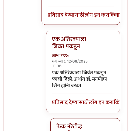
प्रतिसाद देण्यासाठी
लॉग इन करा
किंवा
सदस्य
एक अतिरेक्याला
जिवंत पकडून
आग्या१९९०
मंगळवार, 12/08/2025
11:06
In reply to
क्षमस्व
by
सुबोध खरे
एक अतिरेक्याला जिवंत पकडून
फाशी दिली. अर्थात डॉ. मनमोहन
सिंग ह्यांनी बरंका !
प्रतिसाद देण्यासाठी
लॉग इन करा
किंवा
सदस
फेक नॅरेटीव्ह