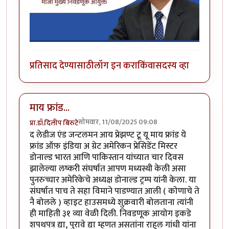
प्रतिसाद देण्यासाठी
लॉग इन करा
किंवा
सदस्य व्हा
माय फ्रांड...
सोमवार, 11/08/2025 09:08
प्रा.डॉ.दिलीप बिरुटे
द लेडीज एंड जन्टलमन आय प्रेझण्ट टू यू माय फ्रांड ये
फ्रांड ऑफ़ इंडिया अ ग्रेट अमेरिकन प्रेसिडेंट मिस्टर
डोनाल्ड भारत आणि पाकिस्तान यांच्यात चार दिवस
झालेल्या लष्करी संघर्षात आपण मध्यस्थी केली असा
पुनरुच्चार अमेरिकेचे अध्यक्ष डोनाल्ड ट्रम्प यांनी केला. या
संघर्षात पाच ते सहा विमाने पाडण्यात आली ( कोणाचे ते
नै बोलले ) व्हाइट हाउसमध्ये शुक्रवारी बोलताना त्यांनी
ही माहिती ३१ व्या वेळी दिली. निवडणूक आयोग इकडे
शपथपत्र द्या, पुरावे द्या म्हणत असतांना राहुल गांधी यांना