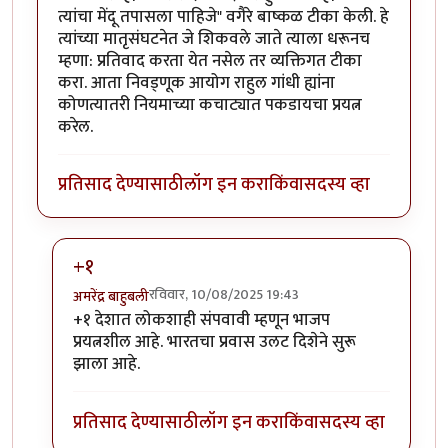
त्यांचा मेंदू तपासला पाहिजे" वगैरे बाष्कळ टीका केली. हे
त्यांच्या मातृसंघटनेत जे शिकवले जाते त्याला धरूनच
म्हणा: प्रतिवाद करता येत नसेल तर व्यक्तिगत टीका
करा. आता निवड्णूक आयोग राहुल गांधी ह्यांना
कोणत्यातरी नियमाच्या कचाट्यात पकडायचा प्रयत्न
करेल.
प्रतिसाद देण्यासाठी
लॉग इन करा
किंवा
सदस्य व्हा
+१
रविवार, 10/08/2025 19:43
अमरेंद्र बाहुबली
In reply to
बनेलपणा
by
माईसाहेब कुरसूंदीकर
+१ देशात लोकशाही संपवावी म्हणून भाजप
प्रयत्नशील आहे. भारतचा प्रवास उलट दिशेने सुरू
झाला आहे.
प्रतिसाद देण्यासाठी
लॉग इन करा
किंवा
सदस्य व्हा