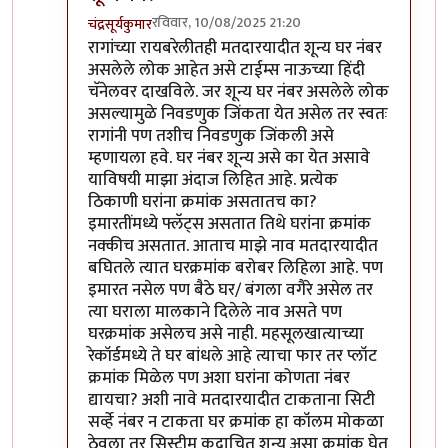
रविवार, 10/08/2025 21:20
चंद्रसूर्यकुमार
In reply to
घर नंबर शून्य ही त्रुटी आहे
by
अमरेंद्र बाहुबली
रागांच्या रायबरेलीतही मतदारयादीत शून्य घर नंबर
असलेले लोक आहेत असे टाईम्स नाऊच्या हिंदी
चॅनेलवर दाखविले. जर शून्य घर नंबर असलेले लोक
असल्यामुळे निवडणुक जिंकता येत असेल तर स्वतः
रागांनी पण तशीच निवडणुक जिंकली असे
म्हणायला हवे. घर नंबर शून्य असे का येत असावे
याविषयी माझा अंदाज लिहित आहे. प्रत्येक
ठिकाणी घरांना क्रमांक असतातच का?
इमारतींमध्ये फ्लॅट्स असतात तिथे घरांना क्रमांक
नक्कीच असतात. आताच माझे नाव मतदारयादीत
बघितले त्यात घरक्रमांक बरोबर लिहिला आहे. पण
इमारत नसेल पण बैठे घर/ बंगला वगैरे असेल तर
त्या घराला मालकाने दिलेले नाव असते पण
घरक्रमांक असेलच असे नाही. महसूलखात्याच्या
रेकॉर्डमध्ये ते घर बांधले आहे त्याचा फार तर प्लॉट
क्रमांक मिळेल पण अशा घरांना कोणता नंबर
द्यायचा? अशी नावे मतदारयादीत टाकताना सिटी
सर्व्हे नंबर न टाकता घर क्रमांक हा कॉलम मोकळा
ठेवला तर सिस्टीम कदाचित शून्य असा क्रमांक घेत