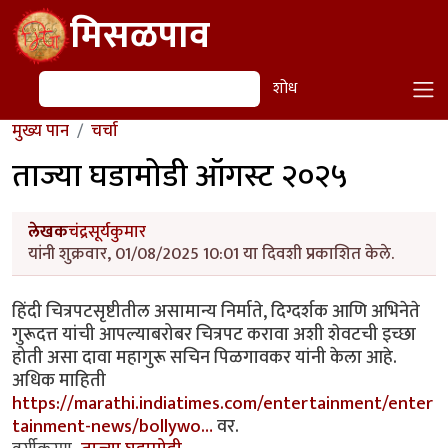
Skip to main content
मिसळपाव
शोध
शोध
मुख्य पान
चर्चा
ताज्या घडामोडी ऑगस्ट २०२५
लेखक
चंद्रसूर्यकुमार
यांनी शुक्रवार, 01/08/2025 10:01 या दिवशी प्रकाशित केले.
हिंदी चित्रपटसृष्टीतील असामान्य निर्माते, दिग्दर्शक आणि अभिनेते
गुरूदत्त यांची आपल्याबरोबर चित्रपट करावा अशी शेवटची इच्छा
होती असा दावा महागुरू सचिन पिळगावकर यांनी केला आहे.
अधिक माहिती
https://marathi.indiatimes.com/entertainment/enter
tainment-news/bollywo…
वर.