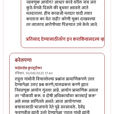
नडवणुक आयोग? आधार कार्ड वरील नाव जरा
कुठे वेगळे दिसले की बुथवर अडवले जाते
मतदाराला. हीच काळजी मतदार यादी तयार
करताना का घेत नाही? कोणी चुका दाखवल्या
तर त्यालाच आरोपीच्या पिंजऱ्यात उभे केले जाते.
प्रतिसाद देण्यासाठी
लॉग इन करा
किंवा
सदस्य व्हा
बनेलपणा
माईसाहेब कुरसूंदीकर
रविवार, 10/08/2025 17:43
राहुल गांधीनी विचारलेल्या प्रश्नांना प्रामाणिकपणे उत्तर
देण्यापेक्षा उलट प्रश्न करणे,चालढकल करणे ह्यात
निवडणूक आयोग गुंतला आहे. आयोग प्रामाणिक असता
तर "चौकशी करू. व दोषी अधिकार्यांवर कारवाई करू"
असे सरळ सांगितले असते. आता आयोगाच्या
बचावासाठी भाजपाचे नेते पुढे सरसावले.. देवेंद्र
फडणवीस ह्यांनी उत्तरे देण्यापेक्षा 'राहुल गांधी ह्यांनी