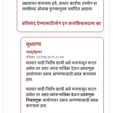
अद्ययावत करायला हवे, आधार कार्डचा उपयोग हा
व्यक्तीच्या ओळख पुराव्यापुरता मर्यादित असावा.
प्रतिसाद देण्यासाठी
लॉग इन करा
किंवा
सदस्य व्हा
सुधारणा
चंद्रसूर्यकुमार
रविवार, 10/08/2025 21:48
In reply to
म्हणूनच जर रागा सदोष
by
आग्या१९९०
मतदार यादी निर्दोष व्हावी असे मनापासून वाटत
असेल तर उलट त्यांना पाठिंबा देऊन अडवणूक
आयोगावर दबाव आणण्यासाठी प्रयत्न करायला
हवा.
मतदार यादी निर्दोष व्हावी असे मनापासून वाटत
असेल तर
उलट त्यांना पाठिंबा देऊन अडवणूक
निवडणुक
आयोगावर दबाव आणण्यासाठी प्रयत्न
करायला हवा.