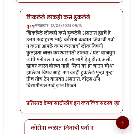
शिकलेले लोकही कसे हुकलेले
मंगळवार, 12/08/2025 09:13
सुक्या
In reply to
हा हा हा
by
माईसाहेब कुरसूंदीकर
शिकलेले लोकही कसे हुकलेले असतात ह्याचे हे
उत्तम ऊदाहरण आहे. कोरोना कळात जिवाची पर्वा
न करता आपले काम करणार्या लोकांविषयी
क्रुतज्ञता व्यक्त करण्यासाठी टाळ्या / घंटा वाजवुन
त्यांचे मनोबल वाढवा हा त्यामागे हेतु होता. असो.
ह्यावर जास्त बोलत नाही. मिपा वर हा चाउन चोथा
झालेला विषय आहे. पण काही हुकलेले पुन्हा पुन्हा
तीच तीच टेप वाजवत असतात. वॉट्स-अ‍ॅप
विद्यापीठात सर्व् ज्ञान मिळते.
प्रतिसाद देण्यासाठी
लॉग इन करा
किंवा
सदस्य व्हा
↑
कोरोना कळात जिवाची पर्वा न