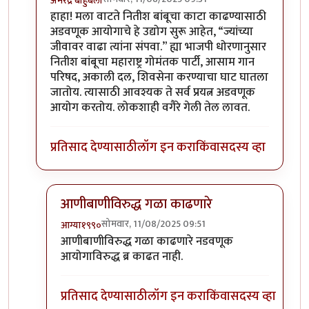
अमरेंद्र बाहुबली
In reply to
माय फ्रांड...
by
प्रा.डॉ.दिलीप बिरुटे
हाहा! मला वाटते नितीश बांबूचा काटा काढण्यासाठी
अडवणूक आयोगाचे हे उद्योग सुरू आहेत, “ज्यांच्या
जीवावर वाढा त्यांना संपवा.” ह्या भाजपी धोरणानुसार
नितीश बांबूचा महाराष्ट्र गोमंतक पार्टी, आसाम गान
परिषद, अकाली दल, शिवसेना करण्याचा घाट घातला
जातोय. त्यासाठी आवश्यक ते सर्व प्रयत्न अडवणूक
आयोग करतोय. लोकशाही वगैरे गेली तेल लावत.
प्रतिसाद देण्यासाठी
लॉग इन करा
किंवा
सदस्य व्हा
आणीबाणीविरुद्ध गळा काढणारे
सोमवार, 11/08/2025 09:51
आग्या१९९०
In reply to
हाहा! मला वाटते नितीश
by
अमरेंद्र बाहुबली
आणीबाणीविरुद्ध गळा काढणारे नडवणूक
आयोगाविरुद्ध ब्र काढत नाही.
प्रतिसाद देण्यासाठी
लॉग इन करा
किंवा
सदस्य व्हा