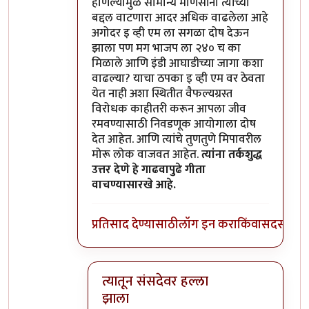
हाणल्यामुळे सामान्य माणसांना त्यांच्या
बद्दल वाटणारा आदर अधिक वाढलेला आहे
अगोदर इ व्ही एम ला सगळा दोष देऊन
झाला पण मग भाजप ला २४० च का
मिळाले आणि इंडी आघाडीच्या जागा कशा
वाढल्या? याचा ठपका इ व्ही एम वर ठेवता
येत नाही अशा स्थितीत वैफल्यग्रस्त
विरोधक काहीतरी करून आपला जीव
रमवण्यासाठी निवडणूक आयोगाला दोष
देत आहेत. आणि त्यांचे तुणतुणे मिपावरील
मोरू लोक वाजवत आहेत.
त्यांना तर्कशुद्ध
उत्तर देणे हे गाढवापुढे गीता
वाचण्यासारखे आहे.
प्रतिसाद देण्यासाठी
लॉग इन करा
किंवा
सदस्य व्हा
त्यातून संसदेवर हल्ला
झाला