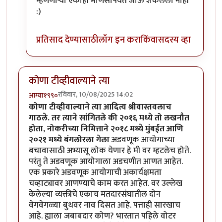
म्हणणार्‍या एकाही माणसापर्यंत जाऊ शकलेला नाही
:)
प्रतिसाद देण्यासाठी
लॉग इन करा
किंवा
सदस्य व्हा
कोणा टीव्हीवाल्याने त्या
रविवार, 10/08/2025 14:02
आग्या१९९०
कोणा टीव्हीवाल्याने त्या आदित्य श्रीवास्तवलाच
गाठले. तर त्याने सांगितले की २०१६ मध्ये तो लखनौत
होता, नोकरीच्या निमित्ताने २०१८ मध्ये मुंबईत आणि
२०२१ मध्ये बंगलोरला गेला
अडवणूक आयोगाच्या
बचावासाठी अभ्यासू लोक येणार हे मी वर म्हटलेच होते.
परंतु ते अडवणूक आयोगाला अडचणीत आणत आहेत.
एक प्रकारे अडवणूक आयोगाची अकार्यक्षमता
चव्हाट्यावर आणण्याचे काम करत आहेत. वर उल्लेख
केलेल्या व्यक्तीचे एकाच मतदारसंघातील दोन
वेगवेगळ्या बुथवर नाव दिसत आहे. पत्ताही सारखाच
आहे. ह्याला जबाबदार कोण? भारतात पहिले वोटर