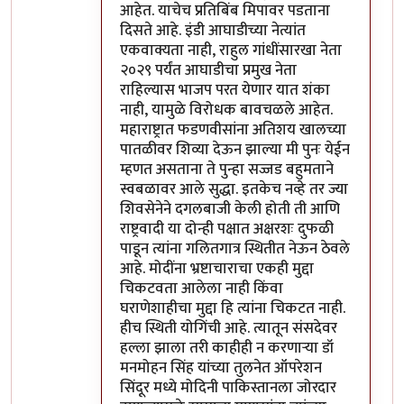
आहेत. याचेच प्रतिबिंब मिपावर पडताना
दिसते आहे. इंडी आघाडीच्या नेत्यांत
एकवाक्यता नाही, राहुल गांधींसारखा नेता
२०२९ पर्यंत आघाडीचा प्रमुख नेता
राहिल्यास भाजप परत येणार यात शंका
नाही, यामुळे विरोधक बावचळले आहेत.
महाराष्ट्रात फडणवीसांना अतिशय खालच्या
पातळीवर शिव्या देऊन झाल्या मी पुनः येईन
म्हणत असताना ते पुन्हा सज्जड बहुमताने
स्वबळावर आले सुद्धा. इतकेच नव्हे तर ज्या
शिवसेनेने दगलबाजी केली होती ती आणि
राष्ट्रवादी या दोन्ही पक्षात अक्षरशः दुफळी
पाडून त्यांना गलितगात्र स्थितीत नेऊन ठेवले
आहे. मोदींना भ्रष्टाचाराचा एकही मुद्दा
चिकटवता आलेला नाही किंवा
घराणेशाहीचा मुद्दा हि त्यांना चिकटत नाही.
हीच स्थिती योगिंची आहे. त्यातून संसदेवर
हल्ला झाला तरी काहीही न करणाऱ्या डॉ
मनमोहन सिंह यांच्या तुलनेत ऑपरेशन
सिंदूर मध्ये मोदिनी पाकिस्तानला जोरदार