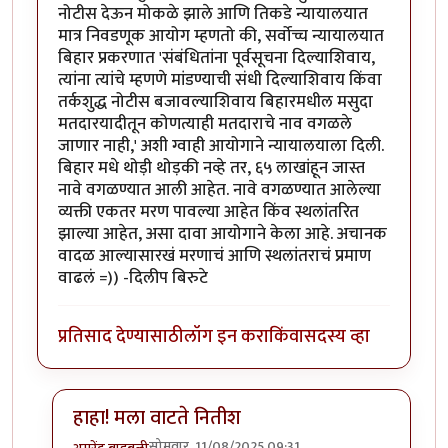
नोटीस देऊन मोकळे झाले आणि तिकडे न्यायालयात
मात्र निवडणूक आयोग म्हणतो की, सर्वोच्च न्यायालयात
बिहार प्रकरणात 'संबंधितांना पूर्वसूचना दिल्याशिवाय,
त्यांना त्यांचे म्हणणे मांडण्याची संधी दिल्याशिवाय किंवा
तर्कशुद्ध नोटीस बजावल्याशिवाय बिहारमधील मसुदा
मतदारयादीतून कोणत्याही मतदाराचे नाव वगळले
जाणार नाही,' अशी ग्वाही आयोगाने न्यायालयाला दिली.
बिहार मधे थोड़ी थोड़की नव्हे तर, ६५ लाखांहून जास्त
नावे वगळण्यात आली आहेत. नावे वगळण्यात आलेल्या
व्यक्ती एकतर मरण पावल्या आहेत किंव स्थलांतरित
झाल्या आहेत, असा दावा आयोगाने केला आहे. अचानक
वादळ आल्यासारखं मरणाचं आणि स्थलांतराचं प्रमाण
वाढलं =)) -दिलीप बिरुटे
प्रतिसाद देण्यासाठी
लॉग इन करा
किंवा
सदस्य व्हा
हाहा! मला वाटते नितीश
सोमवार, 11/08/2025 09:31