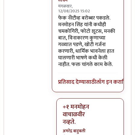
स्वधर्म
मंगळवार,
12/08/2025 15:02
In reply to
एक अतिरेक्याला जिवंत पकडू
फेक नॅरेटीव्ह बरोब्बर पकडले.
मनमोहन सिंह यांनी कधीही
चमकोगिरी, फोटो शूटस, मनकी
बात, विनाकारण कुणाच्या
गळ्यात पडणे, खोटी गर्जना
करणारी, धार्मिक भावनेला हात
घालणारी भाषणे कधी केली
नाहीत. फक्त चांगले काम केले.
प्रतिसाद देण्यासाठी
लॉग इन करा
किंवा
स
+१ मनमोहन
वाचाळवीर
नव्हते.
अमरेंद्र बाहुबली