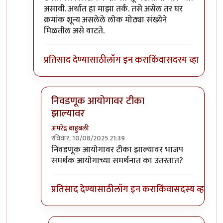
असावी. अर्थात हा माझा तर्क. तसे असेल तर घर
क्रमांक शून्य असलेले लोक मोठ्या संख्येने
मिळतील असे वाटते.
प्रतिसाद देण्यासाठी
लॉग इन करा
किंवा
सदस्य व्हा
निवडणूक आयोगावर टीका
झाल्यावर
अमरेंद्र बाहुबली
रविवार, 10/08/2025 21:39
In reply to
शून्य नंबर
by
चंद्रसूर्यकुमार
निवडणूक आयोगावर टीका झाल्यावर भाजप
समर्थक आयोगाच्या समर्थनात का उतरतात?
प्रतिसाद देण्यासाठी
लॉग इन करा
किंवा
सदस्य व्हा