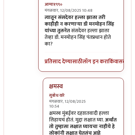
आग्या१९९०
मंगळवार, 12/08/2025 10:48
In reply to
तीच तीच गंजकी टेप वाजविणे बंद
b
त्यातून संसदेवर हल्ला झाला तरी
काहीही न करणाऱ्या डॉ मनमोहन सिंह
यांच्या तुलनेत
संसदेवर हल्ला झाला
तेव्हा डॉ. मनमोहन सिंह पंतप्रधान होते
का?
प्रतिसाद देण्यासाठी
लॉग इन करा
किंवा
सदस्य व्
क्षमस्व
सुबोध खरे
मंगळवार, 12/08/2025
10:54
In reply to
त्यातून संसदेवर हल्ला झाला
by
आ
क्षमस्व मुंबईवर दहशतवादी हल्ला
लिहायचं होतं. मुद्दा लक्षात घ्या.
अर्थात
तो तुम्हाला लक्षात घ्यायचा नाहीये हे
लोकांनी लक्षात घेतलंच आहे