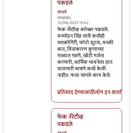
पकडले
स्वधर्म
मंगळवार,
12/08/2025 15:02
In reply to
एक अतिरेक्याला जिवंत पकडू
फेक नॅरेटीव्ह बरोब्बर पकडले.
मनमोहन सिंह यांनी कधीही
चमकोगिरी, फोटो शूटस, मनकी
बात, विनाकारण कुणाच्या
गळ्यात पडणे, खोटी गर्जना
करणारी, धार्मिक भावनेला हात
घालणारी भाषणे कधी केली
नाहीत. फक्त चांगले काम केले.
प्रतिसाद देण्यासाठी
लॉग इन करा
किंवा
स
फेक नॅरेटीव्ह
पकडले