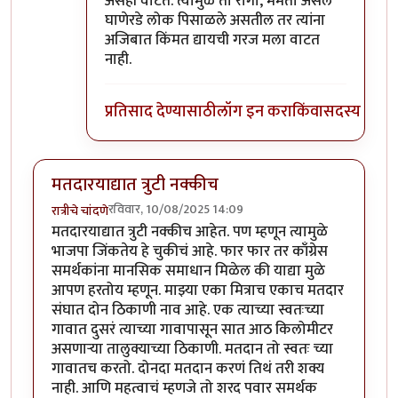
असेही वाटते. त्यामुळे तो रागा, ममता असले
घाणेरडे लोक पिसाळले असतील तर त्यांना
अजिबात किंमत द्यायची गरज मला वाटत
नाही.
प्रतिसाद देण्यासाठी
लॉग इन करा
किंवा
सदस्य व्हा
मतदारयाद्यात त्रुटी नक्कीच
रविवार, 10/08/2025 14:09
रात्रीचे चांदणे
मतदारयाद्यात त्रुटी नक्कीच आहेत. पण म्हणून त्यामुळे
भाजपा जिंकतेय हे चुकीचं आहे. फार फार तर काँग्रेस
समर्थकांना मानसिक समाधान मिळेल की याद्या मुळे
आपण हरतोय म्हणून. माझ्या एका मित्राच एकाच मतदार
संघात दोन ठिकाणी नाव आहे. एक त्याच्या स्वतःच्या
गावात दुसरं त्याच्या गावापासून सात आठ किलोमीटर
असणाऱ्या तालुक्याच्या ठिकाणी. मतदान तो स्वतः च्या
गावातच करतो. दोनदा मतदान करणं तिथं तरी शक्य
नाही. आणि महत्वाचं म्हणजे तो शरद पवार समर्थक