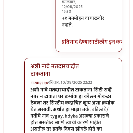
मंगळवार,
12/08/2025
15:30
In reply to
फेक नॅरेटीव्ह पकडले
by
स्
+१ मनमोहन वाचाळवीर
नव्हते.
प्रतिसाद देण्यासाठी
लॉग इन करा
किंव
अशी नावे मतदारयादीत
टाकताना
रविवार, 10/08/2025 22:22
आग्या१९९०
In reply to
शून्य नंबर
by
चंद्रसूर्यकुमार
अशी नावे मतदारयादीत टाकताना सिटी सर्व्हे
नंबर न टाकता घर क्रमांक हा कॉलम मोकळा
ठेवला तर सिस्टीम कदाचित शून्य असा क्रमांक
घेत असावी. अर्थात हा माझा तर्क.
वडिलांचे/
पतीचे नाव tygay, hdyka असल्या प्रकाराचे
होत असतील आणि त्याची कारणे माहीत
असतील तर इतके दिवस झोपले होते का