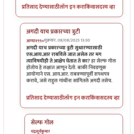
प्रतिसाद देण्यासाठी
लॉग इन करा
किंवा
सदस्य व्हा
अगदी याच प्रकारच्या त्रुटी
शुक्रवार, 08/08/2025 13:50
आग्या१९९०
In reply to
आक्षेप
by
चंद्रसूर्यकुमार
अगदी याच प्रकारच्या त्रुटी सुधारण्यासाठी
एस.आय.आर राबविले जात असेल तर मग
त्याविषयीही ते आक्षेप घेतात ते का?
हा सेल्फ गोल
होतोय हे लक्षात आणून देतो. बाकी निवडणूक
आयोगाने एस. आय.आर. राबवण्यापूर्वी शपथपत्र
करावे, जसे राहुल गांधींना सांगितले अगदी तसेच.
प्रतिसाद देण्यासाठी
लॉग इन करा
किंवा
सदस्य व्हा
सेल्फ गोल
चंद्रसूर्यकुमार