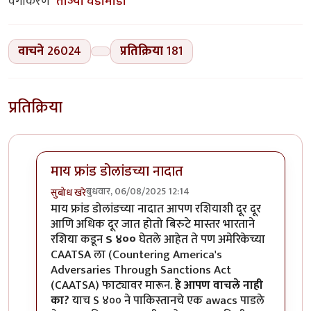
वर्गीकरण
ताज्या घडामोडी
वाचने
26024
प्रतिक्रिया
181
प्रतिक्रिया
माय फ्रांड डोलांडच्या नादात
बुधवार, 06/08/2025 12:14
सुबोध खरे
In reply to
ट्रंम्पचं करावं काय ?
by
प्रा.डॉ.दिलीप बिरुटे
माय फ्रांड डोलांडच्या नादात आपण रशियाशी दूर दूर
आणि अधिक दूर जात होतो बिरुटे मास्तर भारताने
रशिया कडून
S ४००
घेतले आहेत ते पण अमेरिकेच्या
CAATSA ला (Countering America's
Adversaries Through Sanctions Act
(CAATSA) फाट्यावर मारून.
हे आपण वाचले नाही
का?
याच S ४०० ने पाकिस्तानचे एक awacs पाडले