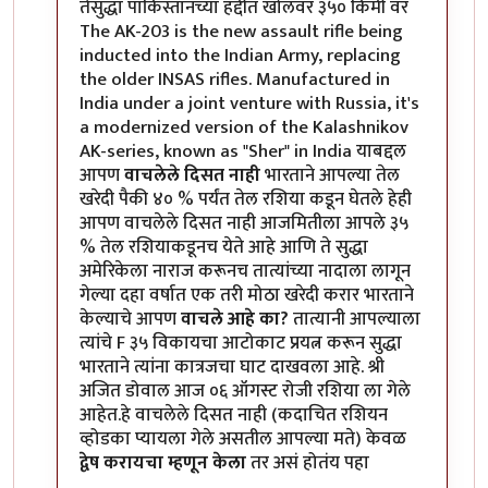
तेसुद्धा पाकिस्तानच्या हद्दीत खोलवर ३५० किमी वर
The AK-203 is the new assault rifle being
inducted into the Indian Army, replacing
the older INSAS rifles. Manufactured in
India under a joint venture with Russia, it's
a modernized version of the Kalashnikov
AK-series, known as "Sher" in India याबद्दल
आपण
वाचलेले दिसत नाही
भारताने आपल्या तेल
खरेदी पैकी ४० % पर्यंत तेल रशिया कडून घेतले हेही
आपण वाचलेले दिसत नाही आजमितीला आपले ३५
% तेल रशियाकडूनच येते आहे आणि ते सुद्धा
अमेरिकेला नाराज करूनच तात्यांच्या नादाला लागून
गेल्या दहा वर्षात एक तरी मोठा खरेदी करार भारताने
केल्याचे आपण
वाचले आहे का?
तात्यानी आपल्याला
त्यांचे F ३५ विकायचा आटोकाट प्रयत्न करून सुद्धा
भारताने त्यांना कात्रजचा घाट दाखवला आहे. श्री
अजित डोवाल आज ०६ ऑगस्ट रोजी रशिया ला गेले
आहेत.हे वाचलेले दिसत नाही (कदाचित रशियन
व्होडका प्यायला गेले असतील आपल्या मते) केवळ
द्वेष करायचा म्हणून केला
तर असं होतंय पहा