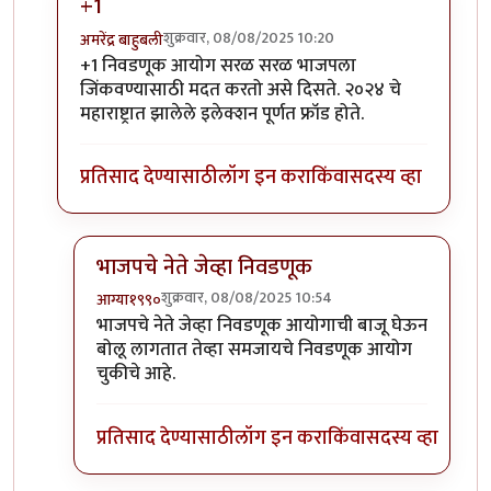
+1
शुक्रवार, 08/08/2025 10:20
अमरेंद्र बाहुबली
In reply to
निवडणुक
by
माईसाहेब कुरसूंदीकर
+1 निवडणूक आयोग सरळ सरळ भाजपला
जिंकवण्यासाठी मदत करतो असे दिसते. २०२४ चे
महाराष्ट्रात झालेले इलेक्शन पूर्णत फ्रॉड होते.
प्रतिसाद देण्यासाठी
लॉग इन करा
किंवा
सदस्य व्हा
भाजपचे नेते जेव्हा निवडणूक
शुक्रवार, 08/08/2025 10:54
आग्या१९९०
In reply to
+1
by
अमरेंद्र बाहुबली
भाजपचे नेते जेव्हा निवडणूक आयोगाची बाजू घेऊन
बोलू लागतात तेव्हा समजायचे निवडणूक आयोग
चुकीचे आहे.
प्रतिसाद देण्यासाठी
लॉग इन करा
किंवा
सदस्य व्हा