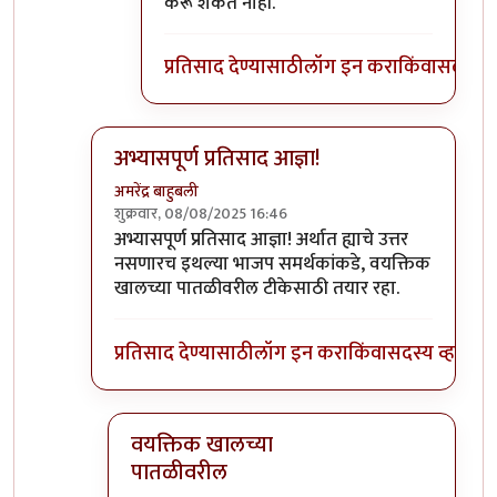
करू शकत नाही.
प्रतिसाद देण्यासाठी
लॉग इन करा
किंवा
सदस्य व्
अभ्यासपूर्ण प्रतिसाद आज्ञा!
अमरेंद्र बाहुबली
शुक्रवार, 08/08/2025 16:46
In reply to
शपथपत्र हा ट्रॅप आहे. त्याचा
by
आग्या१९९०
अभ्यासपूर्ण प्रतिसाद आज्ञा! अर्थात ह्याचे उत्तर
नसणारच इथल्या भाजप समर्थकांकडे, वयक्तिक
खालच्या पातळीवरील टीकेसाठी तयार रहा.
प्रतिसाद देण्यासाठी
लॉग इन करा
किंवा
सदस्य व्हा
वयक्तिक खालच्या
पातळीवरील