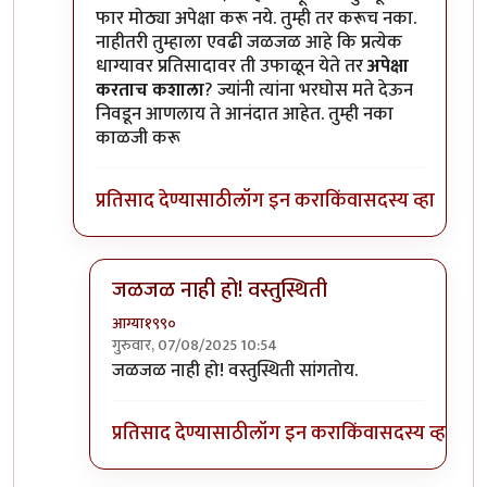
फार मोठ्या अपेक्षा करू नये. तुम्ही तर करूच नका.
नाहीतरी तुम्हाला एवढी जळजळ आहे कि प्रत्येक
धाग्यावर प्रतिसादावर ती उफाळून येते तर
अपेक्षा
करताच कशाला
? ज्यांनी त्यांना भरघोस मते देऊन
निवडून आणलाय ते आनंदात आहेत. तुम्ही नका
काळजी करू
प्रतिसाद देण्यासाठी
लॉग इन करा
किंवा
सदस्य व्हा
जळजळ नाही हो! वस्तुस्थिती
आग्या१९९०
गुरुवार, 07/08/2025 10:54
In reply to
टाचणीच्या माथ्यापेक्षा लहान
by
सुबोध खरे
जळजळ नाही हो! वस्तुस्थिती सांगतोय.
प्रतिसाद देण्यासाठी
लॉग इन करा
किंवा
सदस्य व्हा