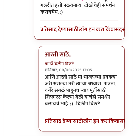
गल्लीत हत्ती पळवनाऱ्या टोळीचेही समर्थन
करायचेय. :)
प्रतिसाद देण्यासाठी
लॉग इन करा
किंवा
सदस्य व्हा
आरती साठे...
प्रा.डॉ.दिलीप बिरुटे
शनिवार, 09/08/2025 17:05
In reply to
सध्या त्यांना निवडणूक आयोग
by
अमर
आणि आरती साठे या भाजपच्या प्रवक्त्या
जरी असल्या तरी त्यांचा अभ्यास, पात्रता,
वगैरे सगळं पाहूनच न्यायमूर्तीसाठी
शिफारस केल्या गेली याचंही समर्थन
करायचं आहे. ;) -दिलीप बिरुटे
प्रतिसाद देण्यासाठी
लॉग इन करा
किंवा
सदस्य व्