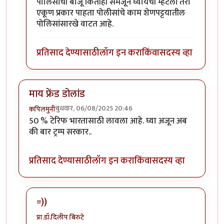
In reply to
कोथरुडमधील मुलींना मारहाण
by
अमरेंद्र बाहुबल
पोलिसांची बाजू कितीही समजून घ्यायची म्हटली तरी
एकूण प्रकार पाहता पोलीसांचे काम शेणपट्टयातील
पोलिसांसारखे वाटत आहे.
प्रतिसाद देण्यासाठी
लॉग इन करा
किंवा
सदस्य व्हा
माय फ्रेंड डोलांड
बुधवार, 06/08/2025 20:46
कपिलमुनी
50 % टेरिफ भारतासाठी लावला आहे. घ्या अजून अब
की बार ट्रम्प सरकार..
प्रतिसाद देण्यासाठी
लॉग इन करा
किंवा
सदस्य व्हा
=))
प्रा.डॉ.दिलीप बिरुटे