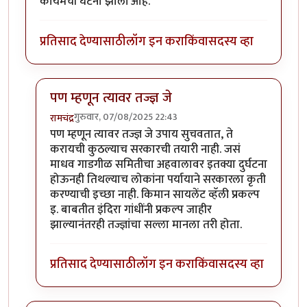
कायमची घटना झाली आहे.
प्रतिसाद देण्यासाठी
लॉग इन करा
किंवा
सदस्य व्हा
पण म्हणून त्यावर तज्ज्ञ जे
गुरुवार, 07/08/2025 22:43
रामचंद्र
In reply to
उत्तराखंडांत खूप पाऊस, दरडी
by
कंजूस
पण म्हणून त्यावर तज्ज्ञ जे उपाय सुचवतात, ते
करायची कुठल्याच सरकारची तयारी नाही. जसं
माधव गाडगीळ समितीचा अहवालावर इतक्या दुर्घटना
होऊनही तिथल्याच लोकांना पर्यायाने सरकारला कृती
करण्याची इच्छा नाही. किमान सायलेंट व्हॅली प्रकल्प
इ. बाबतीत इंदिरा गांधींनी प्रकल्प जाहीर
झाल्यानंतरही तज्ज्ञांचा सल्ला मानला तरी होता.
प्रतिसाद देण्यासाठी
लॉग इन करा
किंवा
सदस्य व्हा