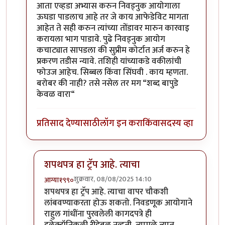
In reply to
निवडणुक
by
माईसाहेब कुरसूंदीकर
आता एव्हडा अभ्यास करुन निवड्नुक आयोगाला
ऊघडा पाडलाच आहे तर जे काय आफेडेविट मागता
आहेत ते सही करुन त्यांच्या तोंडावर मारुन कारवाइ
करायला भाग पाडावे. पुढे निवड्नुक आयोग
कचाट्यात सापडला की सुप्रीम कोर्टात अर्ज करुन हे
प्रकरण तडीस न्यावे. तशिही यांच्याकडे वकीलांची
फोउज आहेच. सिब्बल किंवा सिंघवी . काय म्हणता.
बरोबर की नाही? तसे नसेल तर मग “शब्द बापुडे
केवळ वारा“
प्रतिसाद देण्यासाठी
लॉग इन करा
किंवा
सदस्य व्हा
शपथपत्र हा ट्रॅप आहे. त्याचा
शुक्रवार, 08/08/2025 14:10
आग्या१९९०
In reply to
आता एव्हडा अभ्यास करुन
by
सुक्या
शपथपत्र हा ट्रॅप आहे. त्याचा वापर चौकशी
लांबवण्याकरता होऊ शकतो. निवडणूक आयोगाने
राहुल गांधींना पुरवलेली कागदपत्रे ही
इलेक्ट्रॉनिकली रीडेबल नव्हती, त्यामुळे त्यात