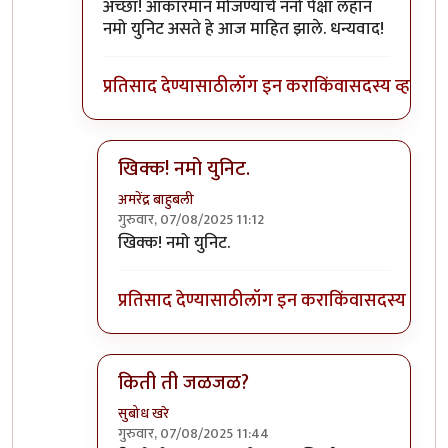
In reply to
टाचणीच्या माथ्यापेक्षा लहान
by
अमरेंद्र बाहु
अच्छा! आकारमान मोजण्याचे नॅनो पेक्षा लहान
नमो युनिट असते हे आज माहित झाले. धन्यवाद!
प्रतिसाद देण्यासाठी
लॉग इन करा
किंवा
सदस्य व्हा
खिक्क! नमो युनिट.
अमरेंद्र बाहुबली
गुरुवार, 07/08/2025 11:12
In reply to
अच्छा! आकारमान मोजण्याचे नॅनो
by
आग्
खिक्क! नमो युनिट.
प्रतिसाद देण्यासाठी
लॉग इन करा
किंवा
सदस्य व्हा
किती ती जळजळ?
सुबोध खरे
गुरुवार, 07/08/2025 11:44