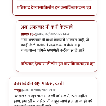
प्रतिसाद देण्यासाठी
लॉग इन करा
किंवा
सदस्य व्हा
असा अपप्रचार मी कधी केल्याचे
गुरुवार, 07/08/2025 14:41
आग्या१९९०
In reply to
मोगॅम्बो
by
चंद्रसूर्यकुमार
असा अपप्रचार मी कधी केल्याचे आठवत नाही, जे
काही केले असेल ते सत्यकथनच केले आहे.
चांगल्याला चांगले म्हणणेही कठीण झाले आहे.
प्रतिसाद देण्यासाठी
लॉग इन करा
किंवा
सदस्य व्हा
उत्तराखंडांत खूप पाऊस, दरडी
गुरुवार, 07/08/2025 21:03
कंजूस
उत्तराखंडांत खूप पाऊस, दरडी कोसळणे, रस्ते नाहीसे
होणे; इमारती माणसे,प्राणी वाहून जाणे हे आता काही वर्षे