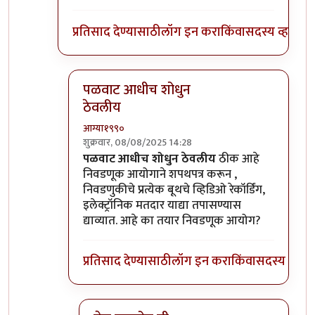
प्रतिसाद देण्यासाठी
लॉग इन करा
किंवा
सदस्य व्हा
पळवाट आधीच शोधुन
ठेवलीय
आग्या१९९०
शुक्रवार, 08/08/2025 14:28
In reply to
ह्या ह्या ह्या
by
सुक्या
पळवाट आधीच शोधुन ठेवलीय
ठीक आहे
निवडणूक आयोगाने शपथपत्र करून ,
निवडणुकीचे प्रत्येक बूथचे व्हिडिओ रेकॉर्डिंग,
इलेक्ट्रॉनिक मतदार याद्या तपासण्यास
द्याव्यात. आहे का तयार निवडणूक आयोग?
प्रतिसाद देण्यासाठी
लॉग इन करा
किंवा
सदस्य व्हा