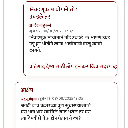
निवडणूक आयोगाने तोंड
उघडले तर
अमरेंद्र बाहुबली
शुक्रवार, 08/08/2025 12:37
In reply to
भाजपचे नेते जेव्हा निवडणूक
by
आग्या१९९०
निवडणूक आयोगाने तोंड उघडले तर आपण उघडे
पडू ह्या भीतीने त्यांना आयोगाची बाजू घ्यावी
लागते.
प्रतिसाद देण्यासाठी
लॉग इन करा
किंवा
सदस्य व्हा
आक्षेप
शुक्रवार, 08/08/2025 13:05
चंद्रसूर्यकुमार
In reply to
निवडणुक
by
माईसाहेब कुरसूंदीकर
अगदी याच प्रकारच्या त्रुटी सुधारण्यासाठी
एस.आय.आर राबविले जात असेल तर मग
त्याविषयीही ते आक्षेप घेतात ते का?