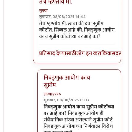
तेच म्हण्तोय मी.
सुक्या
शुक्रवार, 08/08/2025 14:44
In reply to
पळवाट आधीच शोधुन ठेवलीय
by
आग्
तेच म्हण्तोय मी. लावा की दवा सुप्रीम
कोर्टात. सिब्बल आहे की. निवड्णुक आयोग
काय सुप्रीम कोर्टाच्या वर आहे का?
प्रतिसाद देण्यासाठी
लॉग इन करा
किंवा
सदस्य व्हा
निवड्णुक आयोग काय
सुप्रीम
आग्या१९९०
शुक्रवार, 08/08/2025 15:03
In reply to
तेच म्हण्तोय मी.
by
सुक्या
निवड्णुक आयोग काय सुप्रीम कोर्टाच्या
वर आहे का?
निवडणूक आयोग ही
संवैधानिक संस्था असल्याने सुप्रीम कोर्ट
निवडणूक आयोगाच्या निर्णयाला विरोध