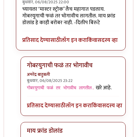
बुधवार, 06/08/2025 22:00
In reply to
माय फ्रेंड डोलांड
by
कपिलमुनी
च्यायला ‘मास्टर स्ट्रोक’ लैच महागात पडलाय.
गोबरयुगाची फळं तर भोगावीच लागतील. माय फ्रांड
डोलांड हे काही बरोबर नाही. -दिलीप बिरुटे
प्रतिसाद देण्यासाठी
लॉग इन करा
किंवा
सदस्य व्हा
गोबरयुगाची फळं तर भोगावीच
अमरेंद्र बाहुबली
बुधवार, 06/08/2025 23:22
In reply to
=))
by
प्रा.डॉ.दिलीप बिरुटे
खरे आहे.
गोबरयुगाची फळं तर भोगावीच लागतील.
प्रतिसाद देण्यासाठी
लॉग इन करा
किंवा
सदस्य व्हा
माय फ्रांड डोलांड