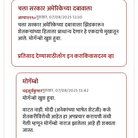
चला सरकार अमेरिकेच्या दबावाला
गुरुवार, 07/08/2025 12:30
आग्या१९९०
चला सरकार अमेरिकेच्या दबावाला झिडकारून
शेतकऱ्यांच्या हिताला प्राधान्य देणार हे एकदाचे मुखातून
आले. मोगॅन्बो खुश हुवा.
प्रतिसाद देण्यासाठी
लॉग इन करा
किंवा
सदस्य व्हा
मोगॅम्बो
गुरुवार, 07/08/2025 13:42
चंद्रसूर्यकुमार
In reply to
चला सरकार अमेरिकेच्या दबावाला
by
आग्या१९९
मोगॅन्बो खुश हुवा.
वाटत नाही. मोदी (अनेकांच्या भाषेत शेटजी) कसे
शेतकरीविरोधी आहेत हा अपप्रचार करायची संधी
गेली म्हणून मोगॅम्बो नाराज झालेला आहे ही शक्यता
जास्त.