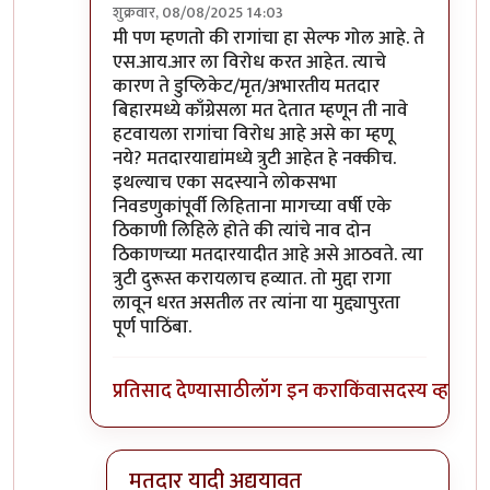
शुक्रवार, 08/08/2025 14:03
In reply to
अगदी याच प्रकारच्या त्रुटी
by
आग्या१९९०
मी पण म्हणतो की रागांचा हा सेल्फ गोल आहे. ते
एस.आय.आर ला विरोध करत आहेत. त्याचे
कारण ते डुप्लिकेट/मृत/अभारतीय मतदार
बिहारमध्ये काँग्रेसला मत देतात म्हणून ती नावे
हटवायला रागांचा विरोध आहे असे का म्हणू
नये? मतदारयाद्यांमध्ये त्रुटी आहेत हे नक्कीच.
इथल्याच एका सदस्याने लोकसभा
निवडणुकांपूर्वी लिहिताना मागच्या वर्षी एके
ठिकाणी लिहिले होते की त्यांचे नाव दोन
ठिकाणच्या मतदारयादीत आहे असे आठवते. त्या
त्रुटी दुरूस्त करायलाच हव्यात. तो मुद्दा रागा
लावून धरत असतील तर त्यांना या मुद्द्यापुरता
पूर्ण पाठिंबा.
प्रतिसाद देण्यासाठी
लॉग इन करा
किंवा
सदस्य व्हा
मतदार यादी अद्ययावत