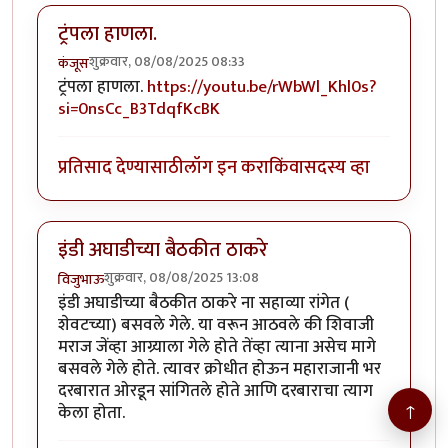
ट्रंपला हाणला.
शुक्रवार, 08/08/2025 08:33
कंजूस
ट्रंपला हाणला.
https://youtu.be/rWbWl_Khl0s?
si=0nsCc_B3TdqfKcBK
प्रतिसाद देण्यासाठी
लॉग इन करा
किंवा
सदस्य व्हा
इंडी अघाडीच्या बैठकीत ठाकरे
शुक्रवार, 08/08/2025 13:08
विजुभाऊ
इंडी अघाडीच्या बैठकीत ठाकरे ना सहाव्या रांगेत (
शेवटच्या) बसवले गेले. या वरून आठवले की शिवाजी
मराज जेंव्हा आग्र्याला गेले होते तेंव्हा त्याना असेच मागे
बसवले गेले होते. त्यावर क्रोधीत होऊन महाराजानी भर
दरबारात ओरडून सांगितले होते आणि दरबाराचा त्याग
↑
केला होता.