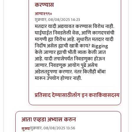
करण्यास
आग्या१९९०
शुक्रवार, 08/08/2025 14:23
In reply to
सेल्फ गोल
by
चंद्रसूर्यकुमार
मतदार यादी अद्ययावत करण्यास विरोध नाही.
घाईघाईत निवडलेली वेळ, आणि कागदपत्रांची
मागणी ह्या विरोध आहे. सुधारीत मतदार यादी
निर्दोष असेल ह्याची खात्री काय? Rigging
केले जाणार ह्याची भीती व्यक्त केली जात
आहे. यादी तपासेपर्यंत निवडणुका होऊन
जाणार. निवडणूक आयोग पुढे असेच
अडेलतट्टूपणा करणार. नंतर कितीही बोंबा
मारून उपयोग होणार नाही.
प्रतिसाद देण्यासाठी
लॉग इन करा
किंवा
सदस्य व्हा
आता एव्हडा अभ्यास करुन
शुक्रवार, 08/08/2025 13:56
सुक्या