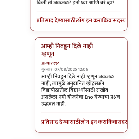
In reply to
अच्छा! आकारमान मोजण्याचे नॅनो
by
आग्
किती ती जळजळ? इनो घ्या आणि बरे व्हा!
प्रतिसाद देण्यासाठी
लॉग इन करा
किंवा
सदस्य व्हा
आम्ही निवडून दिले नाही
म्हणून
आग्या१९९०
गुरुवार, 07/08/2025 12:06
In reply to
किती ती जळजळ?
by
सुबोध खरे
आम्ही निवडून दिले नाही म्हणून जळजळ
नाही, त्यामुळे अनुदानित व्हॉट्सॲप
विद्यापीठातील विद्यार्थ्यांसाठी राखीव
असलेला नमो योजनेचा Eno घेण्याचा प्रश्नच
उद्भवत नाही.
प्रतिसाद देण्यासाठी
लॉग इन करा
किंवा
सदस्य व्हा