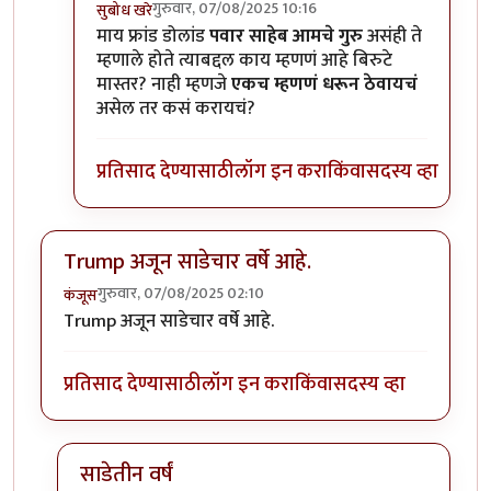
गुरुवार, 07/08/2025 10:16
सुबोध खरे
In reply to
=))
by
प्रा.डॉ.दिलीप बिरुटे
माय फ्रांड डोलांड
पवार साहेब आमचे गुरु
असंही ते
म्हणाले होते त्याबद्दल काय म्हणणं आहे बिरुटे
मास्तर? नाही म्हणजे
एकच म्हणणं धरून ठेवायचं
असेल तर कसं करायचं?
प्रतिसाद देण्यासाठी
लॉग इन करा
किंवा
सदस्य व्हा
Trump अजून साडेचार वर्षे आहे.
गुरुवार, 07/08/2025 02:10
कंजूस
Trump अजून साडेचार वर्षे आहे.
प्रतिसाद देण्यासाठी
लॉग इन करा
किंवा
सदस्य व्हा
साडेतीन वर्षं