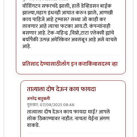
In reply to
आपण BRICKS देशांच्या गटात
by
कंजूस
वॉशिंगटन सफरचंदे झाली, हार्ले डेव्हिडसन बाईक
झाल्या,महाग इंधनही आयात करुन झाले, आणखी
काय पाहिजे आहे ट्रम्पास? सध्या जो काही कर
लावणार आहे त्याचा फटका आय.टी. कंपन्यांनाही
बसणार आहे. टेक-महिन्द्र ,विप्रो,टाटा एलेक्सी ह्यांचे
बर्यापैकी उत्पन्न अमेरिकेवर अवलंबून आहे असे वाचले
आहे.
प्रतिसाद देण्यासाठी
लॉग इन करा
किंवा
सदस्य व्हा
तात्याला दोष देऊन काय फायदा
अमरेंद्र बाहुबली
गुरुवार, 07/08/2025 08:46
In reply to
सफर
by
माईसाहेब कुरसूंदीकर
तात्याला दोष देऊन काय फायदा माई? आपले
लोक ठिकाण्यावर नाहीत. नाचता येईना अंगण
वाकडे.