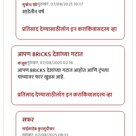
गुरुवार, 07/08/2025 10:17
सुबोध खरे
In reply to
Trump अजून साडेचार वर्षे आहे.
by
कंजूस
साडेतीन वर्षं
प्रतिसाद देण्यासाठी
लॉग इन करा
किंवा
सदस्य व्हा
आपण BRICKS देशांच्या गटात
गुरुवार, 07/08/2025 02:16
कंजूस
आपण BRICKS देशांच्या गटात आहोत आणि ट्रंपला
यांच्यावर फार खुन्नस आहे.
प्रतिसाद देण्यासाठी
लॉग इन करा
किंवा
सदस्य व्हा
सफर
माईसाहेब कुरसूंदीकर
गुरुवार, 07/08/2025 08:33