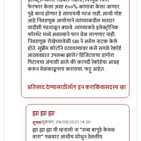
फेरफार केला असा १००% कांगावा केला जाणार.
पुढे काय होणार हे सांगायची गरज नाही. साधी गोष्ट
आहे निवडणूक आयोगाने त्यांच्याकडील मतदार
यादीशी पडताळून बघावे. त्यांच्याकडे इलेक्ट्रॉनिक
फॉरमॅट मध्ये असल्याने फार वेळ लागणार नाही.
निवडणूक रोखेच्यावेळी SBI ने असेच नाटक केले
होते. सुप्रीम कोर्टाने दरडवल्यावर कसे सगळे रेकॉर्ड
आठवड्यात उपलब्ध झाले? डिजिटलचा डांगोरा
पिटायचा अंगाशी आले की कागदी रेकॉर्डचा आग्रह
करून वेळकाढूपणा करायचा. फट्टू आहेत .
प्रतिसाद देण्यासाठी
लॉग इन करा
किंवा
सदस्य व्हा
ह्या ह्या ह्या
शुक्रवार, 08/08/2025 14:20
सुक्या
In reply to
शपथपत्र हा ट्रॅप आहे. त्याचा
by
आग्या१९९०
ह्या ह्या ह्या मी म्हनालो ना “शब्द बापुडे केवळ
वारा“ पळवाट आधीच शोधुन ठेवलीय