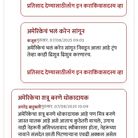
प्रतिसाद देण्यासाठी
लॉग इन करा
किंवा
सदस्य व्हा
अमेरिकेचं भलं करेन सांगून
गुरुवार, 07/08/2025 09:03
कंजूस
In reply to
सफर
by
माईसाहेब कुरसूंदीकर
अमेरिकेचं भलं करेन सांगून निवडून आला आहे ट्रंप
तेव्हा काही ढिशुव ढिशुव करणारच.
प्रतिसाद देण्यासाठी
लॉग इन करा
किंवा
सदस्य व्हा
अमेरिकेचा शत्रू बनणे धोकादायक
गुरुवार, 07/08/2025 10:09
अमरेंद्र बाहुबली
अमेरिकेचा शत्रू बनणे धोकादायक आहे पण मित्र बनणे
जास्त घातक आहे असे आताच कुठेतरी वाचले, उगाच
नाही नेहरूनी अलिप्ततावाद स्वीकारला होता, नेहरूंच्या
नावाने संसदेत छाती पिटणाऱ्याना एवढी अक्कल असेल