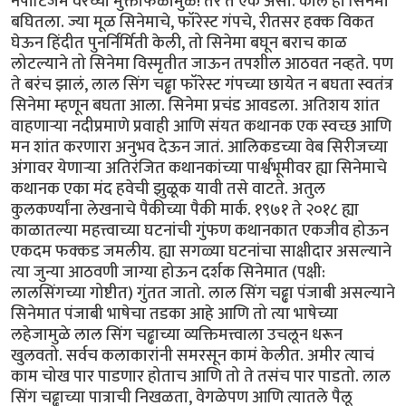
नेपोटिजम वरच्या मुक्ताफळामुळे! तर ते एक असो. काल हा सिनेमा
बघितला. ज्या मूळ सिनेमाचे, फॉरेस्ट गंपचे, रीतसर हक्क विकत
घेऊन हिंदीत पुनर्निर्मिती केली, तो सिनेमा बघून बराच काळ
लोटल्याने तो सिनेमा विस्मृतीत जाऊन तपशील आठवत नव्हते. पण
ते बरंच झालं, लाल सिंग चढ्ढा फॉरेस्ट गंपच्या छायेत न बघता स्वतंत्र
सिनेमा म्हणून बघता आला. सिनेमा प्रचंड आवडला. अतिशय शांत
वाहणाऱ्या नदीप्रमाणे प्रवाही आणि संयत कथानक एक स्वच्छ आणि
मन शांत करणारा अनुभव देऊन जातं. आलिकडच्या वेब सिरीजच्या
अंगावर येणाऱ्या अतिरंजित कथानकांच्या पार्श्वभूमीवर ह्या सिनेमाचे
कथानक एका मंद हवेची झुळूक यावी तसे वाटते. अतुल
कुलकर्ण्यांना लेखनाचे पैकीच्या पैकी मार्क. १९७१ ते २०१८ ह्या
काळातल्या महत्त्वाच्या घटनांची गुंफण कथानकात एकजीव होऊन
एकदम फक्कड जमलीय. ह्या सगळ्या घटनांचा साक्षीदार असल्याने
त्या जुन्या आठवणी जाग्या होऊन दर्शक सिनेमात (पक्षी:
लालसिंगच्या गोष्टीत) गुंतत जातो. लाल सिंग चढ्ढा पंजाबी असल्याने
सिनेमात पंजाबी भाषेचा तडका आहे आणि तो त्या भाषेच्या
लहेजामुळे लाल सिंग चढ्ढाच्या व्यक्तिमत्त्वाला उचलून धरून
खुलवतो. सर्वच कलाकारांनी समरसून कामं केलीत. अमीर त्याचं
काम चोख पार पाडणार होताच आणि तो ते तसंच पार पाडतो. लाल
सिंग चढ्ढाच्या पात्राची निखळता, वेगळेपण आणि त्यातले पैलू