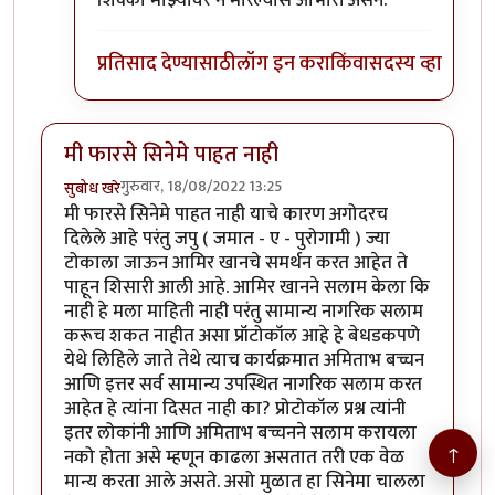
शिक्का माझ्यावर न मारल्यास आभारी असेन.
प्रतिसाद देण्यासाठी
लॉग इन करा
किंवा
सदस्य व्हा
मी फारसे सिनेमे पाहत नाही
गुरुवार, 18/08/2022 13:25
सुबोध खरे
मी फारसे सिनेमे पाहत नाही याचे कारण अगोदरच
दिलेले आहे परंतु जपु ( जमात - ए - पुरोगामी ) ज्या
टोकाला जाऊन आमिर खानचे समर्थन करत आहेत ते
पाहून शिसारी आली आहे. आमिर खानने सलाम केला कि
नाही हे मला माहिती नाही परंतु सामान्य नागरिक सलाम
करूच शकत नाहीत असा प्रॉटोकॉल आहे हे बेधडकपणे
येथे लिहिले जाते तेथे त्याच कार्यक्रमात अमिताभ बच्चन
आणि इत्तर सर्व सामान्य उपस्थित नागरिक सलाम करत
आहेत हे त्यांना दिसत नाही का? प्रोटोकॉल प्रश्न त्यांनी
इतर लोकांनी आणि अमिताभ बच्चनने सलाम करायला
↑
नको होता असे म्हणून काढला असतात तरी एक वेळ
मान्य करता आले असते. असो मुळात हा सिनेमा चालला