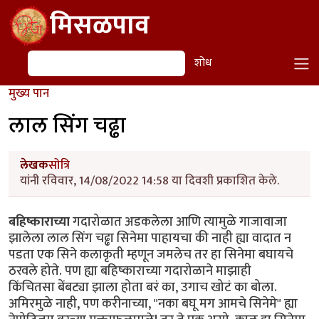
Skip to main content
मिसळपाव
शोध
शोध
मुख्य पान
लाल सिंग चढ्ढा
लेखक
सोत्रि
यांनी रविवार, 14/08/2022 14:58 या दिवशी प्रकाशित केले.
बहिष्काराच्या
गदारोळात अडकलेला आणि त्यामुळे गाजावाजा
झालेला लाल सिंग चढ्ढा सिनेमा पाहायचा की नाही ह्या वादात न
पडता एक सिने कलाकृती म्हणून जमलेच तर हा सिनेमा बघायचे
ठरवले होते. पण ह्या बहिष्काराच्या गदारोळाने माझाही
किंचितसा बेंबट्या झाला होता बरं का, उगाच खोटं का बोला.
अमिरमुळे नाही, पण करीनाच्या, "नका बघू मग आमचे सिनेमे" ह्या