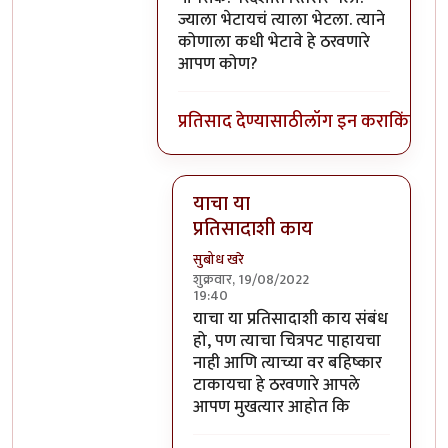
ज्याला भेटायचं त्याला भेटला. त्याने
कोणाला कधी भेटावे हे ठरवणारे
आपण कोण?
प्रतिसाद देण्यासाठी
लॉग इन करा
किंवा
सदस
याचा या
प्रतिसादाशी काय
सुबोध खरे
शुक्रवार, 19/08/2022
19:40
In reply to
आमिर खान देशाचा सामान्य
याचा या प्रतिसादाशी काय संबंध
हो, पण त्याचा चित्रपट पाहायचा
नाही आणि त्याच्या वर बहिष्कार
टाकायचा हे ठरवणारे आपले
आपण मुखत्यार आहोत कि