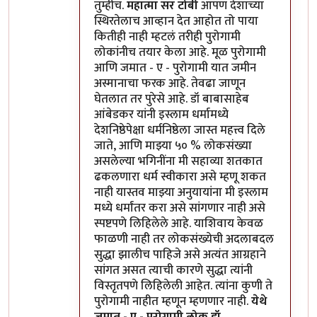
तुम्हीच.
महात्मा सर टोबी
आपण देशाच्या
स्थिरतेलाच आव्हान देत आहोत तो पाया
कितीही नाही म्हटलं तरीही पुरोगामी
लोकांनीच तयार केला आहे. मूळ पुरोगामी
आणि जमात - ए - पुरोगामी यात जमीन
अस्मानाचा फरक आहे. तेवढा जाणून
घेतलात तर पुरेसे आहे. डॉ बाबासाहेब
आंबेडकर यांनी इस्लाम धर्मामध्ये
देशनिष्ठेपेक्षा धर्मनिष्ठेला जास्त महत्त्व दिले
जाते, आणि माझ्या ५० % लोकसंख्या
असलेल्या भगिनींना मी सहाव्या शतकात
ढकलणारा धर्म स्वीकारा असे म्हणू शकत
नाही यास्तव माझ्या अनुयायांना मी इस्लाम
मध्ये धर्मांतर करा असे सांगणार नाही असे
स्पष्टपणे लिहिलेले आहे. याशिवाय केवळ
फाळणी नाही तर लोकसंख्येची अदलाबदल
सुद्धा झालीच पाहिजे असे अत्यंत आग्रहाने
सांगत असत त्याची कारणे सुद्धा त्यांनी
विस्तृतपणे लिहिलेली आहेत. त्यांना कुणी ते
पुरोगामी नाहीत म्हणून म्हणणार नाही.
येथे