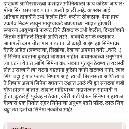
दाखवणं आमिरसारख्या कसदार अभिनेत्याला काय कठिण जाणार?
मोना सिंग छाप पाडण्यात यशस्वी झाली आहे. कणखर आई
अतिशय ताकदीने उभी केलीय तिने. करीना ठीकठाक. पैसा हाच
एकमेव निकष लावून आयुष्याकडे बघण्याच्या नादात होणारी
रूपाच्या आयुष्याची फरपट तिने ठीकठाक उभी केलीय, दिग्दर्शकाने
जितकं सांगितलं तितकं आणि तसं! . बाकीचे सगळे कलाकार
आपापली कामं चोख पार पाडतात. जे काही आक्षेप ह्या सिनेमावर
घेतले आहेत (लष्कराचा, शिखांचा, देशाचा अपमान वगैरे...वगैरे...)
ते सिनेमा बघताना कुठेही जाणवत नाहीत. कथानकाच्या अनुषंगाने
त्या घटना येतात आणि सिमेना कथानकात गुंतवून ठेवण्यात यशस्वी
होत असल्याने त्या घटना घडताना कुठेही काही खटकत नाही. लाल
सिंग चढ्ढा हे पात्र फारच निष्पाप आहे. त्याची निरागसता आणि त्याचं
ते निष्पाप असणं सिनेमा बघताना लक्षात आलं की ह्या सगळ्या बाबी
गौण होऊन जातात. सोशल मीडियाच्या गदारोळात सहभागी न
होता, कुठलेही पूर्वग्रह न ठेवता, कोरी पाटी घेऊन सिनेमा पाहायला
गेल्यास एक नितांत सुंदर सिनेमाचा अनुभव पदरी पडेल. लाल सिंग
चढ्ढा त्या दर्जाचा सिनेमा नक्कीच आहे!