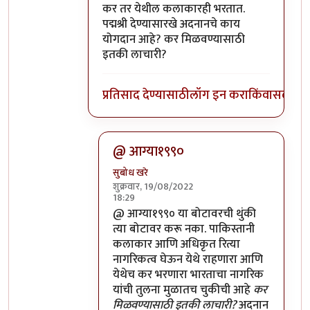
In reply to
पाकिस्तानी गायक अदनान सामीला
b
कर तर येथील कलाकारही भरतात.
पद्मश्री देण्यासारखे अदनानचे काय
योगदान आहे? कर मिळवण्यासाठी
इतकी लाचारी?
प्रतिसाद देण्यासाठी
लॉग इन करा
किंवा
सदस्य व्
@ आग्या१९९०
सुबोध खरे
शुक्रवार, 19/08/2022
18:29
In reply to
कर तर येथील कलाकारही भरतात.
@ आग्या१९९० या बोटावरची थुंकी
त्या बोटावर करू नका. पाकिस्तानी
कलाकार आणि अधिकृत रित्या
नागरिकत्व घेऊन येथे राहणारा आणि
येथेच कर भरणारा भारताचा नागरिक
यांची तुलना मुळातच चुकीची आहे
कर
मिळवण्यासाठी इतकी लाचारी?
अदनान