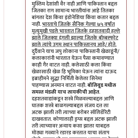
मुस्लिम देशांशी वैर नाही आणि पाकिस्तान बद्दल
जितका राग सामान्य भारतीयांना आहे तितका
बांगला देश किंवा इंडोनेशिया किंवा कतार बद्दल
नाही.
भारताचे जितके सैनिक गेल्या ७५ वर्षात
मृत्युमुखी पडले भारतात जितके दहशतवादी हल्ले
झाले जितक्या दंगली झाल्या जितके बॉम्बस्फोट
झाले त्यांचे उगम स्थान पाकिस्तानच आहे/ होते.
दुर्दैवाने याच जपु लोकाना पाकिस्तानी खेळाडूंनी/
कलाकारांनी भारतात येऊन पैसा कमावण्यात
काही गैर वाटत नाही. कलेसाठी कला किंवा
खेळासाठी खेळ हि भूमिका घेऊन त्यांना दाऊद
इब्राहीमने सुद्धा निर्मिती केलेला सिनेमा
पाहण्यास अनमान वाटत नाही.
बॉलिवूड मधील
समस्त मंडळी याच लायकीची आहेत
.
दहशतवाद्यांकडून शस्त्रे मिळवल्याबद्दल आणि
घातक शस्त्रे बाळगल्याबद्दल संजय दत्त ला
अटक झाली तरी त्याच्या बरोबर सॉलिडॅरिटी
दाखवतात. कोणालाही ड्रग्स बद्दल अटक झाली
तरी त्याच्यावर अन्याय कसा झाला याबद्दल
मोठ्या गळ्याने रडारड करतात याचा संताप