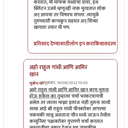
करतात, मी माफक मध्याचा डावा, इथं
क्लिंटन उजवे म्हणूनही नाक मुरडतात लोक
अन् आमचा तर विषयच संपला. त्यामुळे
तुमच्याशी काचकून सहमत अन् शिव्या
खायला तयार मी पण.
प्रतिसाद देण्यासाठी
लॉग इन करा
किंवा
सदस्य व्हा
अहो राहुल गांधी आणि आमिर
खान
शुक्रवार, 19/08/2022 10:03
सुबोध खरे
In reply to
आमचं सोडा डॉक्टर
by
जेम्स वांड
अहो राहुल गांधी आणि आमिर खान काय तुलना
होऊ शकेल का
तुम्हाला चर्चा भरकटवायची
असेल तर त्याला माझा इलाज नाही तुलना साधी
सरळ आहे श्री राहुल गांधी चीनबरोबर आपल्या
चकमकी चालू असताना चीन मध्ये जाऊन तेथील
कम्युनिस्ट पक्षाबरोबर गुप्तपणे चर्चा करतात
सुरुवातीला नकार देतात मग उघडकीस