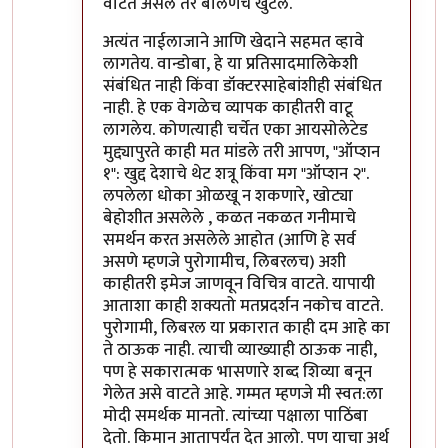
वाटत असेल तर बोलणंच खुंटलं.
अत्यंत नाईलाजाने आणि खेदाने सहमत व्हावे
लागतेय. वान्डोबा, हे या प्रतिसादमालिकेशी
संबंधित नाही किंवा डॉक्टरसाहेबांशीही संबंधित
नाही. हे एक वेगळेच व्यापक काहीतरी वाटू
लागलेय. कोणत्याही चर्चेत एका आयसोलेटेड
मुद्द्यापुरते काही मत मांडले तरी आपण, "ऑप्शन
१": खुद्द देशाचे थेट शत्रू किंवा मग "ऑप्शन २".
लपलेला धोका ओळखू न शकणारे, खोट्या
बेहोशीत असलेले , कळत नकळत गनीमाचे
समर्थन करत असलेले आहोत (आणि हे सर्व
असणे म्हणजे पुरोगामीच, लिबरलच) अशी
काहीतरी इमेज जाणवून विचित्र वाटते. यापायी
आताशा काही शक्यतो मतप्रदर्शन नकोच वाटते.
पुरोगामी, लिबरल या प्रकारात काही दम आहे का
ते ठाऊक नाही. त्याची व्याख्याही ठाऊक नाही,
पण हे सकारात्मक भासणारे शब्द शिव्या बनून
गेलेत असे वाटते आहे. गम्मत म्हणजे मी स्वत:ला
मोदी समर्थक मानतो. त्यांच्या पक्षाला पाठिंबा
देतो. किमान आतापर्यंत देत आलो. पण याचा अर्थ