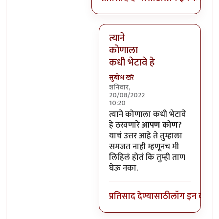
त्याने
कोणाला
कधी भेटावे हे
सुबोध खरे
शनिवार,
20/08/2022
10:20
In reply to
हो, पण त्याचा चित्रपट 
त्याने कोणाला कधी भेटावे
हे ठरवणारे
आपण कोण?
याचं उत्तर आहे ते तुम्हाला
समजत नाही म्हणूनच मी
लिहिलं होतं कि तुम्ही ताण
घेऊ नका.
प्रतिसाद देण्यासाठी
लॉग इन करा
कि