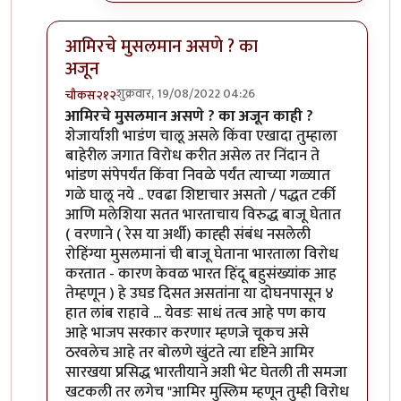
आमिरचे मुसलमान असणे ? का
अजून
शुक्रवार, 19/08/2022 04:26
चौकस२१२
In reply to
एक प्रश्न पडला आहे
by
जेम्स वांड
आमिरचे मुसलमान असणे ? का अजून काही ?
शेजार्यांशी भाडंण चालू असले किंवा एखादा तुम्हाला
बाहेरील जगात विरोध करीत असेल तर निंदान ते
भांडण संपेपर्यंत किंवा निवळे पर्यंत त्याच्या गळ्यात
गळे घालू नये .. एवढा शिष्टाचार असतो / पद्धत टर्की
आणि मलेशिया सतत भारताचाय विरुद्ध बाजू घेतात
( वरणाने ( रेस या अर्थी) काह्ही संबंध नसलेली
रोहिंग्या मुसलमानां ची बाजू घेताना भारताला विरोध
करतात - कारण केवळ भारत हिंदू बहुसंख्यांक आह
तेम्हणून ) हे उघड दिसत असतांना या दोघनपासून ४
हात लांब राहावे ... येवडः साधं तत्व आहे पण काय
आहे भाजप सरकार करणार म्हणजे चूकच असे
ठरवलेच आहे तर बोलणे खुंटते त्या दृष्टिने आमिर
सारखया प्रसिद्ध भारतीयाने अशी भेट घेतली ती समजा
खटकली तर लगेच "आमिर मुस्लिम म्हणून तुम्ही विरोध