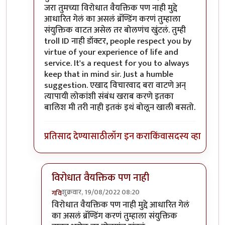
जरा तुमच्या विरोधात वैयक्तिक पण नाही मुद्दे
आधारित गेलं का असलं ब्रॅण्डिंग करणं तुम्हाला
संयुक्तिक वाटत असेल तर बोलणंच खुंटलं. तुम्ही
troll ID नाही डॉक्टर, people respect you by
virtue of your experience of life and
service. It's a request for you to always
keep that in mind sir. Just a humble
suggestion. एखाद विचारवाद बरा वाटणे अन्
त्यापायी लोकांशी संबंध खराब करणे इतका
बालिश मी तरी नाही इतकं इथं बोलून खाली बसतो.
प्रतिसाद देण्यासाठी
लॉग इन करा
किंवा
सदस्य व्हा
विरोधात वैयक्तिक पण नाही
शुक्रवार, 19/08/2022 08:20
गवि
In reply to
आमचं सोडा डॉक्टर
by
जेम्स वांड
विरोधात वैयक्तिक पण नाही मुद्दे आधारित गेलं
का असलं ब्रॅण्डिंग करणं तुम्हाला संयुक्तिक