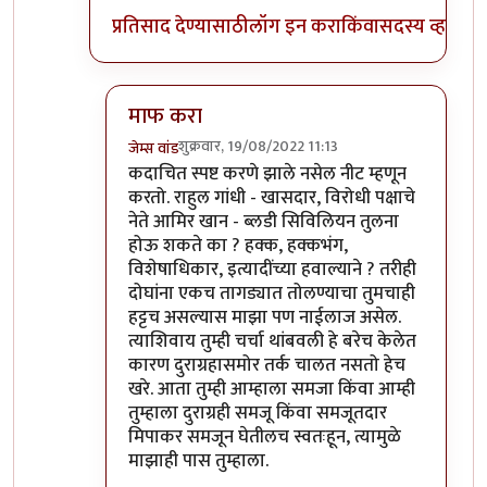
प्रतिसाद देण्यासाठी
लॉग इन करा
किंवा
सदस्य व्हा
माफ करा
शुक्रवार, 19/08/2022 11:13
जेम्स वांड
In reply to
अहो राहुल गांधी आणि आमिर खान
by
सुब
कदाचित स्पष्ट करणे झाले नसेल नीट म्हणून
करतो. राहुल गांधी - खासदार, विरोधी पक्षाचे
नेते आमिर खान - ब्लडी सिविलियन तुलना
होऊ शकते का ? हक्क, हक्कभंग,
विशेषाधिकार, इत्यादींच्या हवाल्याने ? तरीही
दोघांना एकच तागड्यात तोलण्याचा तुमचाही
हट्टच असल्यास माझा पण नाईलाज असेल.
त्याशिवाय तुम्ही चर्चा थांबवली हे बरेच केलेत
कारण दुराग्रहासमोर तर्क चालत नसतो हेच
खरे. आता तुम्ही आम्हाला समजा किंवा आम्ही
तुम्हाला दुराग्रही समजू किंवा समजूतदार
मिपाकर समजून घेतीलच स्वतःहून, त्यामुळे
माझाही पास तुम्हाला.