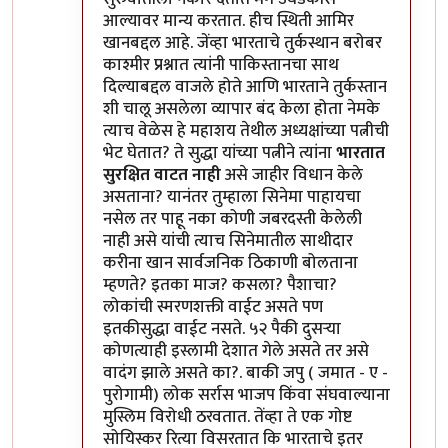
आल्यावर मान्य करतात. हीच स्थिती आमिर
खानबद्दल आहे. जेंव्हा भारताचे तुर्कस्थान बरोबर
काश्मीर प्रश्नात त्यांनी पाकिस्तानचा साथ
दिल्याबद्दल वाजले होते आणि भारताने तुर्कस्तान
शी चालू असलेला व्यापार बंद केला होता नेमके
त्याच वेळेस हे महाशय तेथील अध्यक्षांच्या पत्नीची
भेट घेतात? ते सुद्धा यांच्या पत्नीने त्यांना
भारतात
सुरक्षित वाटत नाही
असे जाहीर विधान केले
असताना? यानंतर तुम्हाला सिनेमा पाहायचा
नसेल तर पाहू नका कोणी जबरदस्ती केलेली
नाही असे यांची त्याच सिनेमातील साथीदार
करीना खान सार्वजनिक ठिकाणी बोलताना
म्हणते? इतका माज? कसला? पैशाचा?
लोकांची स्मरणशक्ती वाईट असते पण
इतकीसुद्धा वाईट नसते. ५२ पैकी दुसऱ्या
कोणत्याही इस्लामी देशात गेले असते तर असे
वादंग झाले असते का?. बाकी जपु ( जमात - ए -
पुरोगामी) लोक सर्रास भाजप किंवा संघवाल्याना
मुस्लिम विरोधी ठरवतात. तेंव्हा ते एक गोष्ट
सोयिस्कर रित्या विसरतात कि भारताचे इतर