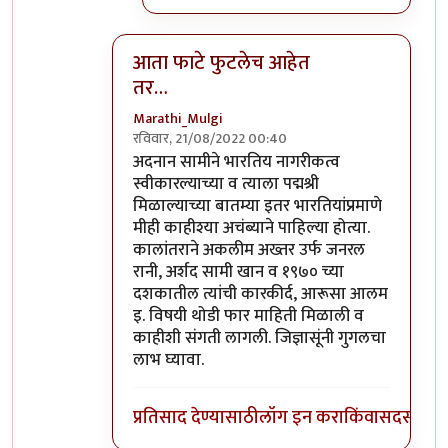
आता फाटे फुटलेच आहेत
तर…
Marathi_Mulgi
रविवार, 21/08/2022 00:40
In reply to
दुर्दैवाने याच जपु लोकाना
by
आग्या१९९
अदनान सामीने भारतिय नागरीकत्व
स्वीकारल्याच्या व त्याला पद्मश्री
मिळाल्याच्या बातम्या इतर भारतियांप्रमाणे
मीही काहीश्या अचंब्याने पाहिल्या होत्या.
कालांतराने अकलीम अख्तर उर्फ जनरल
रानी, अर्शद सामी खान व १९७० च्या
दशकातील त्यांची कारकीर्द, आरूसा आलम
इ. विषयी थोडी फार माहिती मिळाली व
काहीशी संगती लागली. जिज्ञासूंनी गुगलचा
लाभ घ्यावा.
प्रतिसाद देण्यासाठी
लॉग इन करा
किंवा
सदस्य व्हा