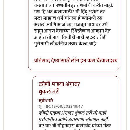
करतात त्या पध्धतीने इतर धर्माची करीत नाही.
पण हि अट कशासाठी? मी हिंदू असेल तर
मला माझाच धर्म चांगला होण्यामध्ये रस
असेल. आणि आज ज्या मजबूत पायावर उभे
राहून आपण देशाच्या स्थिरतेलाच आव्हान देत
आहोत तो पाया कितीही नाही म्हटलं तरीही
पुरोगामी लोकांनीच तयार केला आहे.
प्रतिसाद देण्यासाठी
लॉग इन करा
किंवा
सदस्य व्हा
कोणी माझ्या अंगावर
थुंकलं तरी
सुबोध खरे
शुक्रवार, 19/08/2022 18:47
In reply to
पुरोगामी आणि लिबरल
by
सर टोबी
कोणी माझ्या अंगावर थुंकलं तरी मी माझं
पुरोगामीत्व आणि उदारपणा सोडणार नाही.
वा! वा! श्री मोहनदास करमचंद यांच्या नंतर