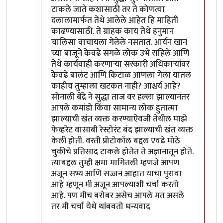
टाकले जाते कशासाठी तर ते कोणत्या
दलालामार्फत तेथे आलेले आहेत हि माहिती
काढण्यासाठी. ते ग्राहक काय तेथे हनुमान
चालिसा वाचायला गेलेले नसतात. आर्यन खान
च्या बाजूने केवढे सगळे लोक उभे राहिले आणि
तेथे कार्यवाही करणाऱ्या सरकारी अधिकाऱ्यांवर
केवढे बालंट आणि किटाळ आणला गेला यातलं
काहीच तुम्हाला खटकत नाही? आश्चर्य आहे?
सोनाली बेंद्रे ने सुद्धा ताज वर हल्ला झाल्यानंतर
आपले कमांडो किंवा सामान्य लोक हुतात्मा
झाल्याची खंत व्यक्त करण्याऐवजी तेथील माझे
फेव्हरेट वासाबी रेस्टोरंट बंद झाल्याची खंत व्यक्त
केली होती. वरती प्रोटोकॉल बद्दल एवढे मोठे
चुकीचे प्रतिसाद टाकले होतेत ते अज्ञानातून होते.
त्याबद्दल तुम्ही क्षमा मागितली म्हणजे आपण
अजून सभ्य आणि सज्जन आहात याचा पुरावा
आहे म्हणून मी अजून आपल्याशी चर्चा करतो
आहे. पण मीच बरोबर असेच आपले मत असले
तर मी चर्चा येथे थांबवतो धन्यवाद