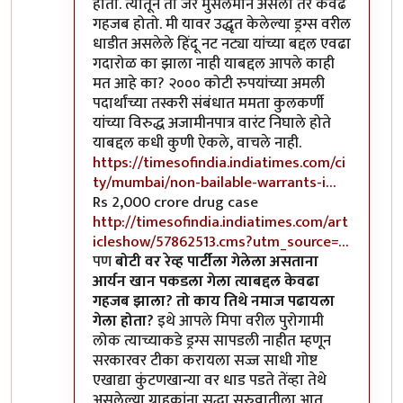
होतो. त्यातून तो जर मुसलमान असला तर केवढं
गहजब होतो. मी यावर उद्धृत केलेल्या ड्रग्स वरील
धाडीत असलेले हिंदू नट नट्या यांच्या बद्दल एवढा
गदारोळ का झाला नाही याबद्दल आपले काही
मत आहे का? २००० कोटी रुपयांच्या अमली
पदार्थांच्या तस्करी संबंधात ममता कुलकर्णी
यांच्या विरुद्ध अजामीनपात्र वारंट निघाले होते
याबद्दल कधी कुणी ऐकले, वाचले नाही.
https://timesofindia.indiatimes.com/ci
ty/mumbai/non-bailable-warrants-i…
Rs 2,000 crore drug case
http://timesofindia.indiatimes.com/art
icleshow/57862513.cms?utm_source=…
पण
बोटी वर रेव्ह पार्टीला गेलेला असताना
आर्यन खान पकडला गेला त्याबद्दल केवढा
गहजब झाला? तो काय तिथे नमाज पढायला
गेला होता?
इथे आपले मिपा वरील पुरोगामी
लोक त्याच्याकडे ड्रग्स सापडली नाहीत म्हणून
सरकारवर टीका करायला सज्ज साधी गोष्ट
एखाद्या कुंटणखान्या वर धाड पडते तेंव्हा तेथे
असलेल्या ग्राहकांना सुद्धा सुरुवातीला आत