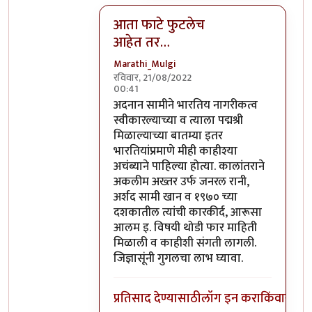
आता फाटे फुटलेच
आहेत तर…
Marathi_Mulgi
रविवार, 21/08/2022
00:41
In reply to
कर तर येथील कलाकारही भरतात.
अदनान सामीने भारतिय नागरीकत्व
स्वीकारल्याच्या व त्याला पद्मश्री
मिळाल्याच्या बातम्या इतर
भारतियांप्रमाणे मीही काहीश्या
अचंब्याने पाहिल्या होत्या. कालांतराने
अकलीम अख्तर उर्फ जनरल रानी,
अर्शद सामी खान व १९७० च्या
दशकातील त्यांची कारकीर्द, आरूसा
आलम इ. विषयी थोडी फार माहिती
मिळाली व काहीशी संगती लागली.
जिज्ञासूंनी गुगलचा लाभ घ्यावा.
प्रतिसाद देण्यासाठी
लॉग इन करा
किंवा
सदस्य