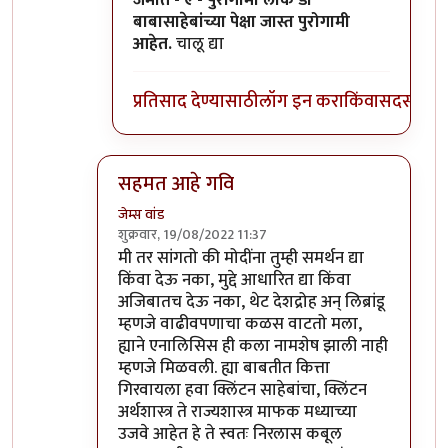
जमात - ए - पुरोगामी लोक डॉ
बाबासाहेबांच्या पेक्षा जास्त पुरोगामी
आहेत.
चालू द्या
प्रतिसाद देण्यासाठी
लॉग इन करा
किंवा
सदस्य व्हा
सहमत आहे गवि
जेम्स वांड
शुक्रवार, 19/08/2022 11:37
In reply to
विरोधात वैयक्तिक पण नाही
by
गवि
मी तर सांगतो की मोदींना तुम्ही समर्थन द्या
किंवा देऊ नका, मुद्दे आधारित द्या किंवा
अजिबातच देऊ नका, थेट देशद्रोह अन् लिब्रांडू
म्हणजे वाढीवपणाचा कळस वाटतो मला,
ह्याने एनालिसिस ही कला नामशेष झाली नाही
म्हणजे मिळवली. ह्या बाबतीत कित्ता
गिरवायला हवा क्लिंटन साहेबांचा, क्लिंटन
अर्थशास्त्र ते राज्यशास्त्र माफक मध्याच्या
उजवे आहेत हे ते स्वतः निरलास कबूल