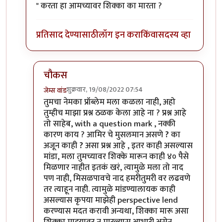
" करता हा आमच्यावर शिक्का का मारता ?
प्रतिसाद देण्यासाठी
लॉग इन करा
किंवा
सदस्य व्हा
चौकस
शुक्रवार, 19/08/2022 07:54
जेम्स वांड
In reply to
आमिरचे मुसलमान असणे ? का अजून
by
चौक
तुमचा नेमका प्रॉब्लेम मला कळला नाही, अहो
तुम्हीच माझा प्रश्न ठळक केला आहे ना ? प्रश्न आहे
तो साहेब, with a question mark , नक्की
कारण काय ? आमिर चे मुसलमान असणे
?
का
अजून काही
?
असा प्रश्न आहे , इतर काही असल्यास
मांडा, मला तुमच्यावर शिक्के मारून काही ४० पैसे
मिळणार नाहीत इतकं खरं, त्यामुळे मला तो नाद
पण नाही, मिसळपावचे नाद हमरीतुमरी वर लढवणे
तर त्याहून नाही. त्यामुळे मांडण्यालायक काही
असल्यास कृपया माझेही perspective lend
करण्यास मदत करावी अन्यथा, शिक्का मारू असा