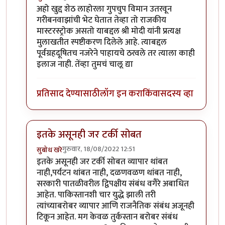
In reply to
अहो खुद्द शेठ लाहोरला गुपचुप
by
प्रचेतस
अहो खुद्द शेठ लाहोरला गुपचुप विमान उतरवून
गरीबनवाझांची भेट घेतात तेव्हा तो राजकीय
मास्टरस्ट्रोक असतो याबद्दल श्री मोदी यांनी प्रत्यक्ष
मुलाखतीत स्पष्टीकरण दिलेले आहे. त्याबद्दल
पूर्वग्रहदूषितच नजरेने पाहायचे ठरवले तर त्याला काही
इलाज नाही. तेंव्हा तुमचं चालू द्या
प्रतिसाद देण्यासाठी
लॉग इन करा
किंवा
सदस्य व्हा
इतके असूनही जर टर्की सोबत
गुरुवार, 18/08/2022 12:51
सुबोध खरे
In reply to
एक प्रश्न पडला आहे
by
जेम्स वांड
इतके असूनही जर टर्की सोबत व्यापार थांबत
नाही,पर्यटन थांबत नाही, दळणवळण थांबत नाही,
सरकारी पातळीवरील द्विपक्षीय संबंध वगैरे अबाधित
आहेत. पाकिस्तानशी चार युद्धे झाली तरी
त्यांच्याबरोबर व्यापार आणि राजनैतिक संबंध अजूनही
टिकून आहेत. मग केवळ तुर्कस्तान बरोबर संबंध