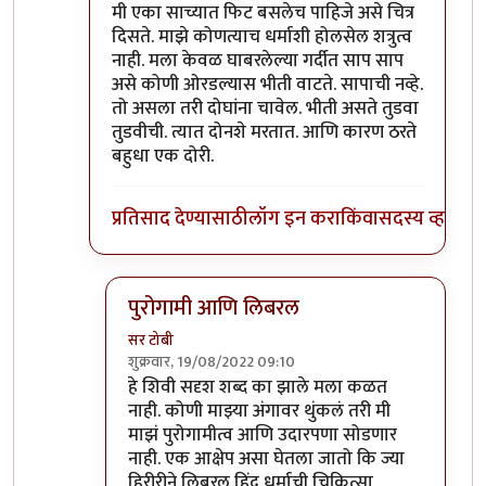
मी एका साच्यात फिट बसलेच पाहिजे असे चित्र
दिसते. माझे कोणत्याच धर्माशी होलसेल शत्रुत्व
नाही. मला केवळ घाबरलेल्या गर्दीत साप साप
असे कोणी ओरडल्यास भीती वाटते. सापाची नव्हे.
तो असला तरी दोघांना चावेल. भीती असते तुडवा
तुडवीची. त्यात दोनशे मरतात. आणि कारण ठरते
बहुधा एक दोरी.
प्रतिसाद देण्यासाठी
लॉग इन करा
किंवा
सदस्य व्हा
पुरोगामी आणि लिबरल
सर टोबी
शुक्रवार, 19/08/2022 09:10
In reply to
विरोधात वैयक्तिक पण नाही
by
गवि
हे शिवी सदृश शब्द का झाले मला कळत
नाही. कोणी माझ्या अंगावर थुंकलं तरी मी
माझं पुरोगामीत्व आणि उदारपणा सोडणार
नाही. एक आक्षेप असा घेतला जातो कि ज्या
हिरीरीने लिबरल हिंदू धर्माची चिकित्सा