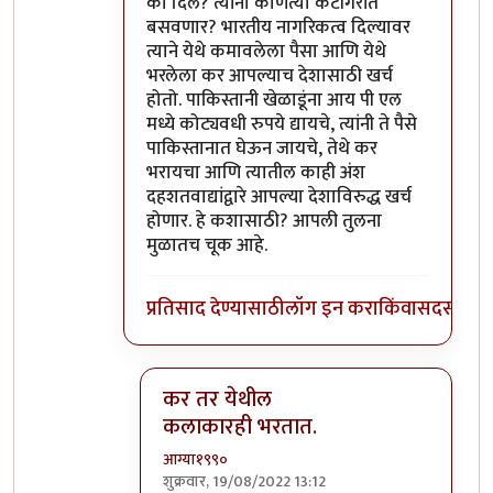
का दिले? त्यांना कोणत्या कॅटॉगरीत
बसवणार? भारतीय नागरिकत्व दिल्यावर
त्याने येथे कमावलेला पैसा आणि येथे
भरलेला कर आपल्याच देशासाठी खर्च
होतो. पाकिस्तानी खेळाडूंना आय पी एल
मध्ये कोट्यवधी रुपये द्यायचे, त्यांनी ते पैसे
पाकिस्तानात घेऊन जायचे, तेथे कर
भरायचा आणि त्यातील काही अंश
दहशतवाद्यांद्वारे आपल्या देशाविरुद्ध खर्च
होणार. हे कशासाठी? आपली तुलना
मुळातच चूक आहे.
प्रतिसाद देण्यासाठी
लॉग इन करा
किंवा
सदस्य व्हा
कर तर येथील
कलाकारही भरतात.
आग्या१९९०
शुक्रवार, 19/08/2022 13:12