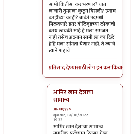
सामी कितीसा कर भरणार? यात
लाचारी तुम्हाला कुठून दिसली? उगाच
काहींच्या काही? बाकी पदमश्री
मिळवणारे इतर बॉलिवूडच्या लोकांची
काय लायकी आहे हे मला समजत
नाही तसेच अदनान सामी ला का दिले
हेहि मला सांगता येणार नाही. ते ज्याचे
त्याने पाहावे
प्रतिसाद देण्यासाठी
लॉग इन करा
किंवा
सदस्य
आमिर खान देशाचा
सामान्य
आग्या१९९०
शुक्रवार, 19/08/2022
19:33
In reply to
@ आग्या१९९०
by
सुबोध खरे
आमिर खान देशाचा सामान्य
नागरीक. परदेशात रितसर गेला.