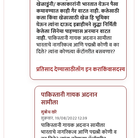
खेळाडूंनी/ कलाकारांनी भारतात येऊन पैसा
कमावण्यात काही गैर वाटत नाही. कलेसाठी
कला किंवा खेळासाठी खेळ हि भूमिका
घेऊन त्यांना दाऊद इब्राहीमने सुद्धा निर्मिती
केलेला सिनेमा पाहण्यास अनमान वाटत
नाही.
पाकिस्तानी गायक अदनान सामीला
भारताचे नागरिकत्व आणि पद्मश्री कोणी व का
दिले? त्यांना कोणत्या कॅटॉगरीत बसवणार?
प्रतिसाद देण्यासाठी
लॉग इन करा
किंवा
सदस्य व्हा
पाकिस्तानी गायक अदनान
सामीला
सुबोध खरे
शुक्रवार, 19/08/2022 12:39
In reply to
दुर्दैवाने याच जपु लोकाना
by
आग्या१९९
पाकिस्तानी गायक अदनान सामीला
भारताचे नागरिकत्व आणि पद्मश्री कोणी व