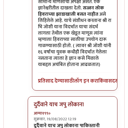
सामान्य माणसाची अपेक्षा असते. एक
ज्ञानेश्वरीतील दाखला देतो.
सज्जन लोक
हिवराच्या झाडाखाली बसत नाहीत
असे
लिहिलेले आहे. याचे संशीधन करताना श्री रा
भि जोशी याना विदर्भात याचा संदर्भ
लागला तेथील एक खेडूत माणूस त्यांना
म्हणाला हिवराच्या सालीचा उपयोग दारू
गाळण्यासाठी होतो. ( त्यावर श्री जोशी यांनी
१६ वर्षाचा युवक कधीही विदर्भात गेलेला
नसताना त्याला हे ज्ञान कसे मिळाले
याबद्दल अचंबित होताना आढळतात)
प्रतिसाद देण्यासाठी
लॉग इन करा
किंवा
सदस्य व्हा
दुर्दैवाने याच जपु लोकाना
आग्या१९९०
शुक्रवार, 19/08/2022 12:19
In reply to
अहो राहुल गांधी आणि आमिर खान
by
सुब
दुर्दैवाने याच जपु लोकाना पाकिस्तानी