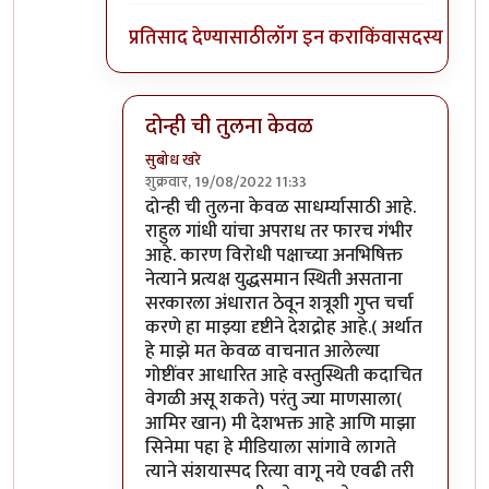
प्रतिसाद देण्यासाठी
लॉग इन करा
किंवा
सदस्य व्हा
दोन्ही ची तुलना केवळ
सुबोध खरे
शुक्रवार, 19/08/2022 11:33
In reply to
माफ करा
by
जेम्स वांड
दोन्ही ची तुलना केवळ साधर्म्यासाठी आहे.
राहुल गांधी यांचा अपराध तर फारच गंभीर
आहे. कारण विरोधी पक्षाच्या अनभिषिक्त
नेत्याने प्रत्यक्ष युद्धसमान स्थिती असताना
सरकारला अंधारात ठेवून शत्रूशी गुप्त चर्चा
करणे हा माझ्या दृष्टीने देशद्रोह आहे.( अर्थात
हे माझे मत केवळ वाचनात आलेल्या
गोष्टींवर आधारित आहे वस्तुस्थिती कदाचित
वेगळी असू शकते) परंतु ज्या माणसाला(
आमिर खान) मी देशभक्त आहे आणि माझा
सिनेमा पहा हे मीडियाला सांगावे लागते
त्याने संशयास्पद रित्या वागू नये एवढी तरी