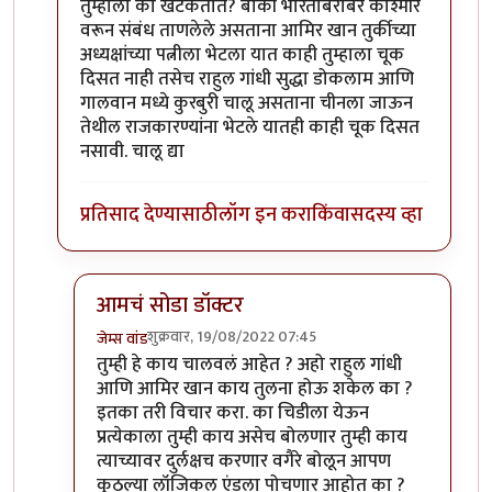
तुम्हाला का खटकतात? बाकी भारताबरोबर काश्मीर
वरून संबंध ताणलेले असताना आमिर खान तुर्कीच्या
अध्यक्षांच्या पत्नीला भेटला यात काही तुम्हाला चूक
दिसत नाही तसेच राहुल गांधी सुद्धा डोकलाम आणि
गालवान मध्ये कुरबुरी चालू असताना चीनला जाऊन
तेथील राजकारण्यांना भेटले यातही काही चूक दिसत
नसावी. चालू द्या
प्रतिसाद देण्यासाठी
लॉग इन करा
किंवा
सदस्य व्हा
आमचं सोडा डॉक्टर
शुक्रवार, 19/08/2022 07:45
जेम्स वांड
In reply to
इतके असूनही जर टर्की सोबत
by
सुबोध खरे
तुम्ही हे काय चालवलं आहेत ? अहो राहुल गांधी
आणि आमिर खान काय तुलना होऊ शकेल का ?
इतका तरी विचार करा. का चिडीला येऊन
प्रत्येकाला तुम्ही काय असेच बोलणार तुम्ही काय
त्याच्यावर दुर्लक्षच करणार वगैरे बोलून आपण
कुठल्या लॉजिकल एंडला पोचणार आहोत का ?