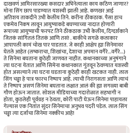
दाखवणं आमिरसारख्या कसदार अभिनेत्याला काय कठिण जाणार?
मोना सिंग छाप पाडण्यात यशस्वी झाली आहे. कणखर आई
अतिशय ताकदीने उभी केलीय तिने. करीना ठीकठाक. पैसा हाच
एकमेव निकष लावून आयुष्याकडे बघण्याच्या नादात होणारी
रूपाच्या आयुष्याची फरपट तिने ठीकठाक उभी केलीय, दिग्दर्शकाने
जितकं सांगितलं तितकं आणि तसं! . बाकीचे सगळे कलाकार
आपापली कामं चोख पार पाडतात. जे काही आक्षेप ह्या सिनेमावर
घेतले आहेत (लष्कराचा, शिखांचा, देशाचा अपमान वगैरे...वगैरे...)
ते सिनेमा बघताना कुठेही जाणवत नाहीत. कथानकाच्या अनुषंगाने
त्या घटना येतात आणि सिमेना कथानकात गुंतवून ठेवण्यात यशस्वी
होत असल्याने त्या घटना घडताना कुठेही काही खटकत नाही. लाल
सिंग चढ्ढा हे पात्र फारच निष्पाप आहे. त्याची निरागसता आणि त्याचं
ते निष्पाप असणं सिनेमा बघताना लक्षात आलं की ह्या सगळ्या बाबी
गौण होऊन जातात. सोशल मीडियाच्या गदारोळात सहभागी न
होता, कुठलेही पूर्वग्रह न ठेवता, कोरी पाटी घेऊन सिनेमा पाहायला
गेल्यास एक नितांत सुंदर सिनेमाचा अनुभव पदरी पडेल. लाल सिंग
चढ्ढा त्या दर्जाचा सिनेमा नक्कीच आहे!