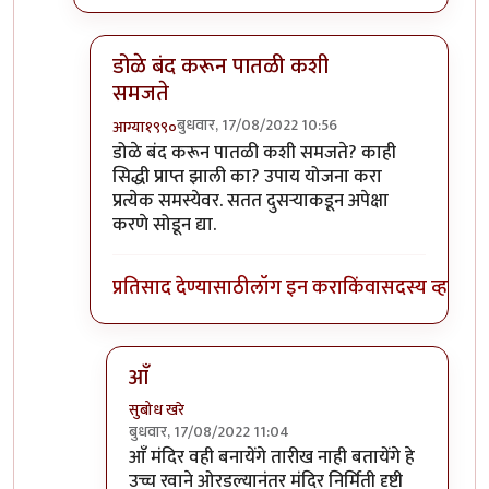
डोळे बंद करून पातळी कशी
समजते
बुधवार, 17/08/2022 10:56
आग्या१९९०
In reply to
तुमच्या पातळीच्या वर आहे
by
सुबोध खरे
डोळे बंद करून पातळी कशी समजते? काही
सिद्धी प्राप्त झाली का? उपाय योजना करा
प्रत्येक समस्येवर. सतत दुसऱ्याकडून अपेक्षा
करणे सोडून द्या.
प्रतिसाद देण्यासाठी
लॉग इन करा
किंवा
सदस्य व्हा
आँ
सुबोध खरे
बुधवार, 17/08/2022 11:04
In reply to
डोळे बंद करून पातळी कशी समजते
by
आ
आँ मंदिर वही बनायेंगे तारीख नाही बतायेंगे हे
उच्च रवाने ओरडल्यानंतर मंदिर निर्मिती दृष्टी