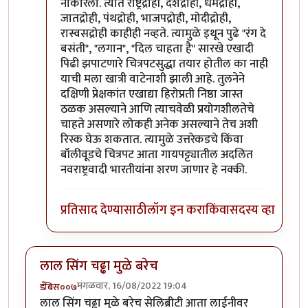
नाकारला. त्यात राष्ट्रद्रोही, देशद्रोही, धर्मद्रोही,
जातद्रोही, पंथद्रोही, भाजपद्रोही, मोदीद्रोही,
रास्वसद्रोही काहीही नव्हते. त्यामुळे इथून पुढे "रंग दे
बसंती", "लगान", "दिल चाहता है" सारखे एखादी
पिढी झपाटणारे चित्रपटसुद्धा तयार होतील का नाही
याची मला खात्री वाटेनाशी झाली आहे. तुलनेने
दक्षिणी प्रेक्षकांत एखाद्या हिरोप्रती निष्ठा जास्त
ठळक असल्याने आणि त्याचवेळी प्रयोगशीलतेचे
चाहते असणारे लोकही अनेक असल्याने तेच अशी
रिस्क घेऊ शकतात. त्यामुळे उत्तरेकडचे किंवा
बॉलीवूडचे चित्रपट आता गायपट्ट्यातील अदलित
नवराष्ट्रवादी भारतीयांना शरण जाणार हे नक्की.
प्रतिसाद देण्यासाठी
लॉग इन करा
किंवा
सदस्य व्हा
लाल सिंग चढ्ढा मुळे बरेच
मंगळवार, 16/08/2022 19:04
डँबिस००७
लाल सिंग चढ्ढा मुळे बरेच सेलिब्रीटी आता लाईनीवर