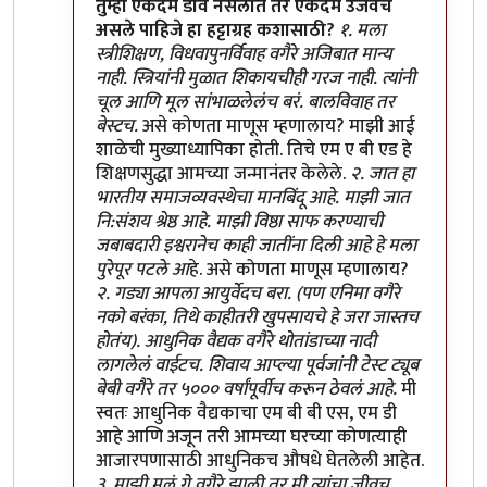
In reply to
भेकड पुरोगामी विरूद्ध साहसी प्रतिगामी
by
हण
तुम्ही एकदम डावे नसलात तर एकदम उजवेच
असले पाहिजे हा हट्टाग्रह कशासाठी?
१. मला
स्त्रीशिक्षण, विधवापुनर्विवाह वगैरे अजिबात मान्य
नाही. स्त्रियांनी मुळात शिकायचीही गरज नाही. त्यांनी
चूल आणि मूल सांभाळलेलंच बरं. बालविवाह तर
बेस्टच.
असे कोणता माणूस म्हणालाय? माझी आई
शाळेची मुख्याध्यापिका होती. तिचे एम ए बी एड हे
शिक्षणसुद्धा आमच्या जन्मानंतर केलेले.
२. जात हा
भारतीय समाजव्यवस्थेचा मानबिंदू आहे. माझी जात
नि:संशय श्रेष्ठ आहे. माझी विष्ठा साफ करण्याची
जबाबदारी इश्वरानेच काही जातींना दिली आहे हे मला
पुरेपूर पटले आ
हे. असे कोणता माणूस म्हणालाय?
२. गड्या आपला आयुर्वेदच बरा. (पण एनिमा वगैरे
नको बरंका, तिथे काहीतरी खुपसायचे हे जरा जास्तच
होतंय). आधुनिक वैद्यक वगैरे थोतांडाच्या नादी
लागलेलं वाईटच. शिवाय आप्ल्या पूर्वजांनी टेस्ट ट्यूब
बेबी वगैरे तर ५००० वर्षांपूर्वीच करून ठेवलं आहे.
मी
स्वतः आधुनिक वैद्यकाचा एम बी बी एस, एम डी
आहे आणि अजून तरी आमच्या घरच्या कोणत्याही
आजारपणासाठी आधुनिकच औषधे घेतलेली आहेत.
३. माझी मुलं गे वगैरे झाली तर मी त्यांचा जीवच