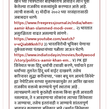
खान च्या चित्रपटावर बहिष्काराचे आवाहन त्याने पूर्वी
केलेल्या राजकीय वक्तव्यांमुळे करण्यात आले आहे.
त्याची वक्तव्ये: १) मोदींना २००२ च्या नरसंहारासाठी
जबाबदार धरणे:
https://www.freepressjournal.in/india/when-
aamir-khan-slammed-modi-over…
२) भारतात
असुरक्षितता वाढत असल्याचे सांगणे :
https://www.youtube.com/watch?
v=eQiabMknhTU
३) भारतविरोधी भूमिका घेणाऱ्या
तुर्कस्तानच्या पंतप्रधानांच्या पत्नीला जाऊन भेटणे:
https://www.indiatoday.in/movies/bollywood
/story/politics-aamir-khan-em…
४) PK ह्या
सिनेमात फक्त हिंदू धर्माची टवाळी करणे, पर्यायाने इतर
धर्मांच्या तुलनेत हिंदू धर्म वाईट दाखवणे. तसेच
करिनावर सुद्धा करीनाच्या, "नका बघू मग आमचे सिनेमे"
ह्या नेपोटिजम वरच्या मुक्ताफळामुळे! तर आमिर खानला
राजकीय वक्तव्ये करण्याचे पूर्ण स्वातंत्र्य आहे .
त्याचप्रमाणे त्याचे कुठलेही वक्तव्य किंवा कृती आवडली
नसल्यास, ते न आवडणाऱ्या लोकांना त्याच्या सिनेमाला
न जाण्याचा, तसेच इतरांनाही न जाण्याचे शांततापूर्ण
आवाहन करण्याचा अधिकार आहे (अर्थात सिनेमाला