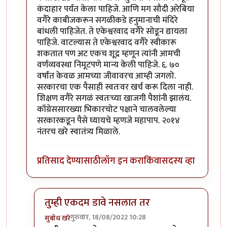
कंदाहार पर्यंत केला पाहिजे. आणि मग सौदी अरेबिया
वगैरे काबीजकरून सगळीकडे हनुमानाची मंदिरे
बांधली पाहिजेत. ते एकेश्वरवाद वगैरे सोडून द्यायला
पाहिजे. वाटल्यास ते एकेश्वरवाद वगैरे स्वीकारू
शकतात पण अट एकच शूद्र म्हणून त्यांनी आमची
वर्णव्यवस्था निमूटपणे मान्य केली पाहिजे. ६. ७०
वर्षांत केवळ आमच्या जीवावरच आम्ही जगलो.
सरकारचा एक पैसाही स्वतःवर खर्च करू दिला नाही.
शिक्षण वगैरे सगळं स्वतःच्या खाजगी पैशांनी झालंय.
कॉंग्रेससारख्या भिकारचोट पक्षाने चालवलेल्या
सरकारकडून पैसे घ्यायचे म्हणजे महापाप. २०१४
नंतरच खरे स्वातंत्र्य मिळाले.
प्रतिसाद देण्यासाठी
लॉग इन करा
किंवा
सदस्य व्हा
तुम्ही एकदम डावे नसलात तर
गुरुवार, 18/08/2022 10:28
सुबोध खरे