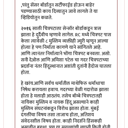
In reply to
मिपावरच्या किती लोकांनी
by
मदनबाण
,परंतु सेंसर बॉर्डातुन सर्टीफाईड होऊन बाहेर
पडण्यासाठी काय दिव्यातुन जावे लागले ते या
व्हिडियोतुन कळते.
२०१६
साली चित्रपटाला सेन्सॉर बोर्डाकडून त्रास
झाला हे दुर्दैवीच म्हणावे लागेल. RC मध्ये चित्रपट पास
केला त्यावेळी ८ मुस्लिम व्यक्तीही ज्युरी म्हणून आल्या
होत्या हे पण निर्माता कागणे याने सांगितले आहे.
आणि त्यानंतर निर्मात्याने भोंगा चित्रपट बनवला. असो.
सनी देओल आणि अमिशा पटेल चा गदर चित्रपटाच्या
प्रदर्शना नंतर हिंदूस्थानात अशांती दुतांनी हैदोस घातला
होता.
हे खरंय.आणि सर्वच धर्मातील माथेफिरु धर्मांधाचा
निषेध करायला हवाच. गदरच्या वेळी गदारोळ झाला
होता हे मलाही आठतंय. तसेच बॉम्बे चित्रपटातही
नायिका मुस्लिम व नायक हिंदू असल्याने काही
मुस्लिम संघटनांकडून विरोध झाला होता. मुंबई
दंगलींचा विषय तसा ताजाच होता, अतिशय
संवेदनशील विषय होता. काही निदर्शने हिंसकही
असावीत बहुधा. पण या सगळ्यांची व्याप्ती किती होती