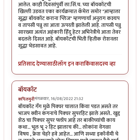
आलेत. काही दिवसांपुर्वी ला.सिं.च. च्या बॉयकॉटची
खिल्ली उडवत एका कार्यक्रमात कॅमेरा समोर "आम्हाला
सूद्धा बॉयकॉट कराना प्लिज" म्हणणार्या अनुराग कश्यप
व तापसी पन्नु ला आता ऊपरती झालेली आहे. तापसी पन्नु
सारख्या अत्यंत अहंकारी हिँंदु हेटर अभिनेत्रीचे आता तेवर
बदलले दिसत आहे. बॉयकॉटची भिती र्‍हितीक रोशनला
सूद्धा भेडसावत आहे.
प्रतिसाद देण्यासाठी
लॉग इन करा
किंवा
सदस्य व्हा
बॉयकॉट
मंगळवार, 16/08/2022 21:32
कपिलमुनी
बॉयकॉट गँग मुळे पिक्चर चालात किंवा पडत असते तर
भाजप क्वीन कंगनाचे पिक्चर सुपरहिट झाले असते.. खुद्द
शेठ चा पिक्चर सुपर फ्लॉप आहे तर बाकीच्यांची काय
कथा... भूल भू २ हिट झालाच की... लोकांना वेगळा
विषय , फ्रेश चेहरे हवे आहेत... आणि सध्या इकॉनॉमी चे