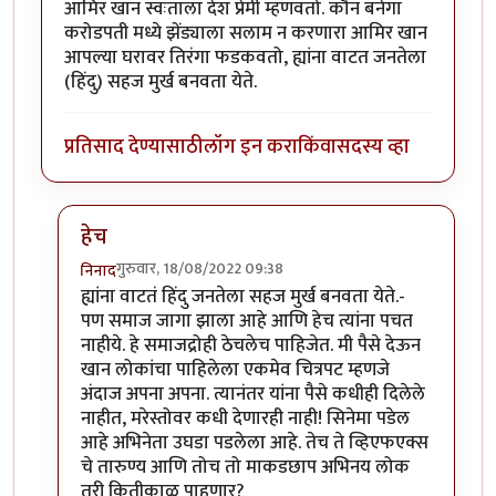
आमिर खान स्वःताला देश प्रेमी म्हणवतो. कौन बनेगा
करोडपती मध्ये झेंड्याला सलाम न करणारा आमिर खान
आपल्या घरावर तिरंगा फडकवतो, ह्यांना वाटत जनतेला
(हिंदु) सहज मुर्ख बनवता येते.
प्रतिसाद देण्यासाठी
लॉग इन करा
किंवा
सदस्य व्हा
हेच
गुरुवार, 18/08/2022 09:38
निनाद
In reply to
ला. सि. चढ्ढा सिनेमाच्या
by
डँबिस००७
ह्यांना वाटतं हिंदु जनतेला सहज मुर्ख बनवता येते.-
पण समाज जागा झाला आहे आणि हेच त्यांना पचत
नाहीये. हे समाजद्रोही ठेचलेच पाहिजेत. मी पैसे देऊन
खान लोकांचा पाहिलेला एकमेव चित्रपट म्हणजे
अंदाज अपना अपना. त्यानंतर यांना पैसे कधीही दिलेले
नाहीत, मरेस्तोवर कधी देणारही नाही! सिनेमा पडेल
आहे अभिनेता उघडा पडलेला आहे. तेच ते व्हिएफएक्स
चे तारुण्य आणि तोच तो माकडछाप अभिनय लोक
तरी कितीकाळ पाहणार?