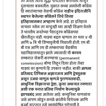
तर जनता त्यांना सुद्धा पायउतार करायला लावून
दुसऱ्याला बसवतील. मुळात सध्या असलेली काँग्रेस
हि स्वातंत्र्याच्या वेळची काँग्रेस
नाहीच
इंदिराजीनि
स्थापन केलेल्या काँग्रेसने तिचे तिच्या
इतिहासासकट अपहरण
केले आहे. हा इतिहास
वाचला नसेल तर वाचूनही घ्या आम्ही शिक्षण घेतले
ते भारतीय जनतेच्या पैशातूनच काँग्रेसच्या
खैरातीतून नाही. माझ्या बद्दल म्हणाल तर मला ४ थी
आणि ७ वि ची शिष्यवृत्तीची मिळाली होती. एम बी
बी एस आणि एम डी लष्कराच्या वैद्यकीय
महाविद्यालयातून झाले ज्यासाठी मी
कायम
लष्करात नोकरी करण्याचा (permanent
commission) बॉण्ड लिहून दिला होता तेंव्हा
माझ्या वर कुणाचे हि उपकार नाहीत. बाकी
आपला
प्रतिसाद टिपिकल अज्ञानजन्य आणि द्वेषमूलक
असून उजवा माणूस म्हणजे पुराणमतवादी,
आधुनिक विज्ञानाचा द्वेष्टा, जुन्या जमान्यत रमणारा
अशी एक मनात प्रतिमा निर्माण केल्यामुळे
झापडबंद
असा आलेला आहे. कम्युनिस्ट माणसांना
जसे आपण सोडून सगळे क्रांतीचे विरोधक आणि
बुर्ज्वा वाटतात तसे स्वयंघोषित पुरोगामी हे