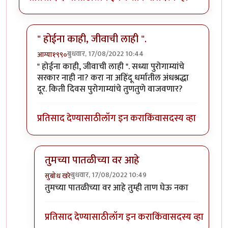
" होईना काही, जीवाची लाही ".
बुधवार, 17/08/2022 10:44
आग्या१९९०
In reply to
आमीर खान ने आपला दुटप्पीपणा
by
सुबोध खरे
" होईना काही, जीवाची लाही ". सध्या पुरोगाम्यांचे
सरकार नाही ना? करा ना अहिंदू धर्मातील अंधश्रद्धा
दूर. किती दिवस पुरोगाम्यांचे तुणतुणे वाजवणार?
प्रतिसाद देण्यासाठी
लॉग इन करा
किंवा
सदस्य व्हा
तुमच्या पातळीच्या वर आहे
बुधवार, 17/08/2022 10:49
सुबोध खरे
In reply to
" होईना काही, जीवाची लाही ".
by
आग्या१९९०
तुमच्या पातळीच्या वर आहे तुम्ही ताण घेऊ नका
प्रतिसाद देण्यासाठी
लॉग इन करा
किंवा
सदस्य व्हा