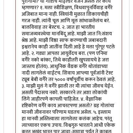
पुरोगामी? या गोष्टींचे माईल्डर वर्जन असेल तर काय
म्हणणार? १. मला स्त्रीशिक्षण, विधवापुनर्विवाह वगैरे
अजिबात मान्य नाही. स्त्रियांनी मुळात शिकायचीही
गरज नाही. त्यांनी चूल आणि मूल सांभाळलेलंच बरं.
बालविवाह तर बेस्टच. २. जात हा भारतीय
समाजव्यवस्थेचा मानबिंदू आहे. माझी जात नि:संशय
श्रेष्ठ आहे. माझी विष्ठा साफ करण्याची जबाबदारी
इश्वरानेच काही जातींना दिली आहे हे मला पुरेपूर पटले
आहे. २. गड्या आपला आयुर्वेदच बरा. (पण एनिमा
वगैरे नको बरंका, तिथे काहीतरी खुपसायचे हे जरा
जास्तच होतंय). आधुनिक वैद्यक वगैरे थोतांडाच्या
नादी लागलेलं वाईटच. शिवाय आप्ल्या पूर्वजांनी टेस्ट
ट्यूब बेबी वगैरे तर ५००० वर्षांपूर्वीच करून ठेवलं आहे.
३. माझी मुलं गे वगैरे झाली तर मी त्यांचा जीवच घेईन.
असली पैदासच नको. सरकारने तर अशा लोकांची
लिंगे जाहीरपणे कापली पाहिजेत. ४. वैज्ञानिक
दृष्टिकोण वगैरे काय आचरटपणा असतो? ग्रह गोलांचा
मानवी जीवनावर परिणाम घडतच असेल. ५. इस्लाम
हा मानवी अस्तित्त्वाला लागलेला कलंक आहेच. परंतू
त्याच्यावर एकच उपाय. विश्वगुरु भारताने आधी एकेक
करत अखंड भारत पार जावा-सुमात्रा पर्यंत ते काबूल