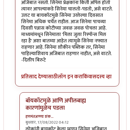
अजिबात नसतो. सिनेमा प्रेक्षकांना किती अपिल होतो
त्यावर आपल्याकडे सिनेमा चालतो-पडतो, असे वाटते.
उलट या बायकॉटमुळे सिनेमा उरलेल्या दिवसात
सिनेमा अधिक चर्चेत राहील. आज सिनेमा पाचव्या
दिवशी पन्नास कोटीच्या जवळ जवळ पोचला आहे.
माध्यमांमधून सिनेमाला 'मिला जुला रिस्पॉन्स मिल
रहा है' अशा बातम्या आहेत त्यामुळे सिनेमा नफ्यात
राहणार आहे. सिनेमा शौकीन पब्लिक तर, सिनेमा
पाहिल्याशिवाय अजिबात राहणार नाहीत, असे वाटते.
-दिलीप बिरुटे
प्रतिसाद देण्यासाठी
लॉग इन करा
किंवा
सदस्य व्हा
बॉयकॉटमुळे आणि अपीलबाह्य
कारणांमुळेच पडला
हणमंतअण्णा शंक…
बुधवार, 17/08/2022 04:12
In reply to
नै नै. जोरात सुरु आहे.
by
प्रा.डॉ.दिलीप बिरुटे
लोकांनी बायकॉट केला म्हणून सिनेमा अजिबात