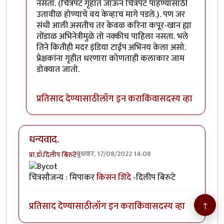
नसता. (चित्रपट गृहात जाऊन चित्रपट पाहण्यासाठी
उतावीळ होण्याचे वय केव्हाच मागे पडले.). पण जर
संधी आली असतीच तर केवळ करिना कपूर-खान ह्या
तोंडाळ अभिनेत्रीमुळे तो नक्कीच पाहिला नसता. भले
तिने कितीही मदर इंडिया टाईप अभिनय केला असो.
प्रेक्षकांना गृहीत धरणारा कोणताही कलाकार जाम
डोक्यात जातो.
प्रतिसाद देण्यासाठी
लॉग इन करा
किंवा
सदस्य व्हा
धन्यवाद.
बुधवार, 17/08/2022 14:08
प्रा.डॉ.दिलीप बिरुटे
चित्रसौजन्य : मिपाकर
किसन शिंदे
-दिलीप बिरुटे
↑
प्रतिसाद देण्यासाठी
लॉग इन करा
किंवा
सदस्य व्हा