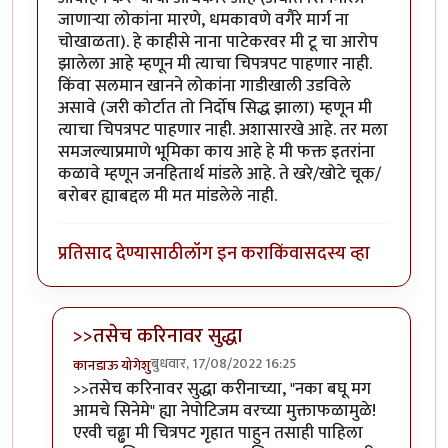
जाणाऱ्या लोकांना मारणे, धमकावणे वगैरे मार्ग ना
चोखाळता). हे काहीसे नाना पाटेकरवर मी टू चा आरोप
झालेला आहे म्हणून मी त्याचा चिपत्रपट पाहणार नाही.
किंवा सलमान खानने लोकांना गाडीखाली उडविले
असावे (जरी कोर्टात तो निर्दोष सिद्ध झाला) म्हणून मी
त्याचा चिपत्रपट पाहणार नाही. अशासारखे आहे. तर मला
समजल्याप्रमाणे भूमिका काय आहे हे मी फक्त इतरांना
कळावे म्हणून जनहितार्थ मांडले आहे. ते खरे/खोटे चूक/
बरोबर ह्याबद्दल मी मत मांडलेले नाही.
प्रतिसाद देण्यासाठी
लॉग इन करा
किंवा
सदस्य व्हा
>>तसेच करिनावर सुद्धा
बुधवार, 17/08/2022 16:25
कानडाऊ योगेशु
In reply to
बहिष्कार
by
अगम्य
>>तसेच करिनावर सुद्धा करीनाच्या, "नका बघू मग
आमचे सिनेमे" ह्या नेपोटिजम वरच्या मुक्ताफळामुळे!
एरवी चढ्ढा मी चित्रपट गृहात पाहुन तसाही पाहिला