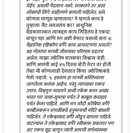
घेईन. असली पैदासच नको. सरकारने तर अशा
लोकांची लिंगे जाहीरपणे कापली पाहिजेत.
असे
कोणता माणूस म्हणालाय? गे म्हणजे काय हे
तुम्हाला नीट समजलंय का? आधुनिक
वैद्यकशास्त्रात त्याबद्दल काय लिहिलंय हे एकदा
वाचून पहा आणि मग अशी बेफाट वक्तव्ये करा
४.
वैज्ञानिक दृष्टिकोण वगैरे काय आचरटपणा असतो?
ग्रह गोलांचा मानवी जीवनावर परिणाम घडतच
असेल.
माझा ज्योतिष शास्त्रावर विश्वास नाही.
आणि आमची आई ४५ दिवस व्हेंटी लेटर वर होती
तेंव्हा मी कोणत्याही देवळात किंवा ज्योतिषाकडे
गेलो नव्हतो.
५. इस्लाम हा मानवी अस्तित्त्वाला
लागलेला कलंक आहेच. परंतू त्याच्यावर एकच
उपाय. विश्वगुरु भारताने आधी एकेक करत अखंड
भारत पार जावा-सुमात्रा पर्यंत ते काबूल कंदाहार
पर्यंत केला पाहिजे. आणि मग सौदी अरेबिया वगैरे
काबीजकरून सगळीकडे हनुमानाची मंदिरे बांधली
पाहिजेत. ते एकेश्वरवाद वगैरे सोडून द्यायला पाहिजे.
वाटल्यास ते एकेश्वरवाद वगैरे स्वीकारू शकतात पण
अट एकच शूद्र म्हणून त्यांनी आमची वर्णव्यवस्था