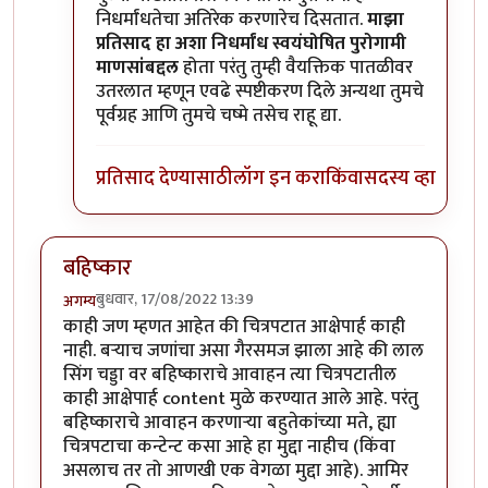
निधर्मांधतेचा अतिरेक करणारेच दिसतात.
माझा
प्रतिसाद हा अशा निधर्मांध स्वयंघोषित पुरोगामी
माणसांबद्दल
होता परंतु तुम्ही वैयक्तिक पातळीवर
उतरलात म्हणून एवढे स्पष्टीकरण दिले अन्यथा तुमचे
पूर्वग्रह आणि तुमचे चष्मे तसेच राहू द्या.
प्रतिसाद देण्यासाठी
लॉग इन करा
किंवा
सदस्य व्हा
बहिष्कार
बुधवार, 17/08/2022 13:39
अगम्य
काही जण म्हणत आहेत की चित्रपटात आक्षेपार्ह काही
नाही. बऱ्याच जणांचा असा गैरसमज झाला आहे की लाल
सिंग चड्डा वर बहिष्काराचे आवाहन त्या चित्रपटातील
काही आक्षेपार्ह content मुळे करण्यात आले आहे. परंतु
बहिष्काराचे आवाहन करणाऱ्या बहुतेकांच्या मते, ह्या
चित्रपटाचा कन्टेन्ट कसा आहे हा मुद्दा नाहीच (किंवा
असलाच तर तो आणखी एक वेगळा मुद्दा आहे). आमिर