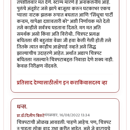
तपशीलवार मत देणे. स्टाम्प मारणे हे अनाकलनीय आहे.
पुलंचे अंतूशेट जसे झापे बाजूला करुन घटकाभर एकच
प्याला नाटक झलक रुपात बघतात आणि "सिंधूचा पार्टी
कन्डम, यापेक्षा दशावतारी बरे" अशी निर्णायक मते देतो
तसे काहीसे सर्वत्रच घडताना दिसते. मग मत अति
समर्थक असो किंवा अति विरोधी.. चित्रपट प्रत्यक्ष
बघितला की बहुतांश वेळा जी हवा केली गेली होती तसे
तितके त्यात काहीच आक्षेपार्ह नव्हते असे सिद्ध
झाल्याचीच उदाहरणे आहेत. अर्थात अद्याप चित्रपट
बघितला नसल्याने चित्रपटाबद्दल निवाडा देणे शक्य नाही.
केवळ निरीक्षण नोंदवले.
प्रतिसाद देण्यासाठी
लॉग इन करा
किंवा
सदस्य व्हा
धन्स.
मंगळवार, 16/08/2022 13:34
प्रा.डॉ.दिलीप बिरुटे
चित्रपटाची ओळख आवडली. पाहणे आहेच. पण, चित्रपट
न पाहता लोक वाद उभा करीत आहेत, असे जे वाटायचे