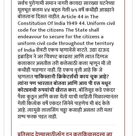
सर्वच पुरोगामी समान नागरी कायदा सारख्या घटनेच्या
मूलभूत कलम ४४ बद्दल गेली ७५ वर्षे कधीही आग्रहाने
बोलताना दिसत नाहीत. Article 44 in The
Constitution Of India 1949 44. Uniform civil
code for the citizens The State shall
endeavour to secure for the citizens a
uniform civil code throughout the territory
of India शेवटी एकच म्हणावेसे वाटते. उद्या दाऊद
इब्राहिम ने जर चित्रपट काढला आणि त्यात दिग्गज
कलाकार असतील तरी कलेसाठी कला म्हणून मी तो
कधीही पाहणार नाही. हि एकच वृत्ती आहे कि जे
म्हणतात
पाकिस्तानी क्रिकेटर्सची काय चूक आहे?
त्यांना पण भारतात बोलवा आणि आय पी एल मधून
कोट्यवधी रुपयांची खैरात करा.
बॉलिवूड कडे एकंदर
पैसा कुठून आणि कसा येतो याची माहिती मिळाल्यानंतर
गेली कित्येक वर्षे एकंदर सिनेमे पाहणेच मी बंद केले
आहे. त्यामुळे लालसिंग चड्ढा कसाही असला तरी मला
शष्प फरक पडत नाही.
प्रतिसाद देण्यासाठी
लॉग इन करा
किंवा
सदस्य व्हा