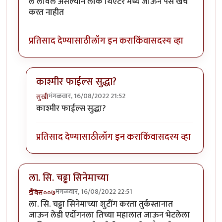
ल लावले असल्याने लोक थिएटर मध्ये जाऊन पैसे खर्च
करत नाहीत
प्रतिसाद देण्यासाठी
लॉग इन करा
किंवा
सदस्य व्हा
काश्मीर फाईल्स सुद्धा?
मंगळवार, 16/08/2022 21:52
सुखी
In reply to
बॉयकॉट
by
कपिलमुनी
काश्मीर फाईल्स सुद्धा?
प्रतिसाद देण्यासाठी
लॉग इन करा
किंवा
सदस्य व्हा
ला. सि. चढ्ढा सिनेमाच्या
मंगळवार, 16/08/2022 22:51
डँबिस००७
ला. सि. चढ्ढा सिनेमाच्या शुटींग करता तुर्कस्तानात
जाऊन लेडी एर्दोगनला तिच्या महालात जाऊन भेटलेला