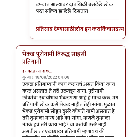
टप्प्यात आल्यावर दातखिळी बसलेले लोक
परत सक्रिय झालेले दिसतात
प्रतिसाद देण्यासाठी
लॉग इन करा
किंवा
सदस्य व्हा
भेकड पुरोगामी विरूद्ध साहसी
प्रतिगामी
हणमंतअण्णा शंक…
गुरुवार, 18/08/2022 04:08
In reply to
आमीर खान ने आपला दुटप्पीपणा
by
सुबोध खरे
एकदा प्रतिगाम्यांनी काय करायचं असतं किंवा काय
करत असतात ते तरी उलगडून सांगा. पुरोगामी
लोकांचा स्थायीभाव भेकडपणा आहे हे मान्य करू. मग
प्रतिगामी लोक कसे भेकड नाहीत तेही सांगा. मुळात
भेकड पुरोगामी सोडून दुसरे कोणते गामी असतात हे
तरी तुम्हाला मान्य आहे का सांगा. म्हणजे तुम्हाला
नेमकं हवं तरी काय आहे? या प्रश्नांची उत्तरे नाही
असतील तर एखाद्याला प्रतिगामी म्हणायचं की