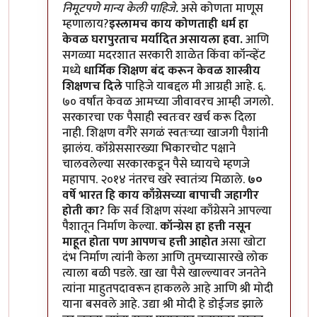
निमूटपणे मान्य केली पाहिजे.
असे कोणता माणूस
म्हणालाय?
इस्लामच काय कोणताही धर्म हा
केवळ घरापुरताच मर्यादित असायला हवा.
आणि
सगळ्या मदरशात सरकारी शाळेत किंवा कॉन्व्हेंट
मध्ये
धार्मिक शिक्षण बंद करून केवळ शास्त्रीय
शिक्षणच दिले
पाहिजे याबद्दल मी आग्रही आहे. ६.
७० वर्षांत केवळ आमच्या जीवावरच आम्ही जगलो.
सरकारचा एक पैसाही स्वतःवर खर्च करू दिला
नाही. शिक्षण वगैरे सगळं स्वतःच्या खाजगी पैशांनी
झालंय. कॉंग्रेससारख्या भिकारचोट पक्षाने
चालवलेल्या सरकारकडून पैसे घ्यायचे म्हणजे
महापाप. २०१४ नंतरच खरे स्वातंत्र्य मिळाले.
७०
वर्षे भारत हि काय काँग्रेसच्या बापाची जहागीर
होती का?
कि सर्व शिक्षण संस्था काँग्रेसने आपल्या
पैशातून निर्माण केल्या.
कॉन्ग्रेस हा हत्ती नसून
माहूत होता पण आपणच हत्ती आहोत
असा खोटा
दंभ निर्माण त्यांनी केला आणि तुमच्यासारखे लोक
त्याला बळी पडले. खा खा पैसे खाल्ल्यावर जनतेने
त्यांना माहुतपदावरून हाकलले आहे आणि श्री मोदी
याना बसवले आहे. उद्या श्री मोदी हे डोईजड झाले