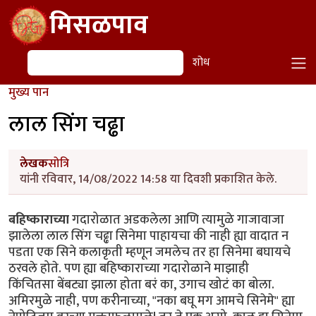
Skip to main content
मिसळपाव
शोध
शोध
मुख्य पान
लाल सिंग चढ्ढा
लेखक
सोत्रि
यांनी रविवार, 14/08/2022 14:58 या दिवशी प्रकाशित केले.
बहिष्काराच्या
गदारोळात अडकलेला आणि त्यामुळे गाजावाजा
झालेला लाल सिंग चढ्ढा सिनेमा पाहायचा की नाही ह्या वादात न
पडता एक सिने कलाकृती म्हणून जमलेच तर हा सिनेमा बघायचे
ठरवले होते. पण ह्या बहिष्काराच्या गदारोळाने माझाही
किंचितसा बेंबट्या झाला होता बरं का, उगाच खोटं का बोला.
अमिरमुळे नाही, पण करीनाच्या, "नका बघू मग आमचे सिनेमे" ह्या