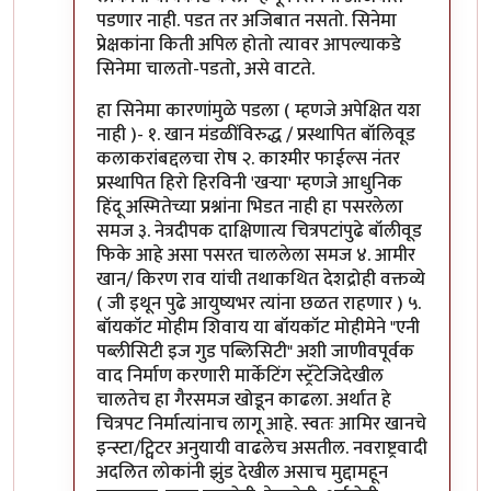
पडणार नाही. पडत तर अजिबात नसतो. सिनेमा
प्रेक्षकांना किती अपिल होतो त्यावर आपल्याकडे
सिनेमा चालतो-पडतो, असे वाटते.
हा सिनेमा कारणांमुळे पडला ( म्हणजे अपेक्षित यश
नाही )- १. खान मंडळींविरुद्ध / प्रस्थापित बॉलिवूड
कलाकरांबद्दलचा रोष २. काश्मीर फाईल्स नंतर
प्रस्थापित हिरो हिरविनी 'खर्‍या' म्हणजे आधुनिक
हिंदू अस्मितेच्या प्रश्नांना भिडत नाही हा पसरलेला
समज ३. नेत्रदीपक दाक्षिणात्य चित्रपटांपुढे बॉलीवूड
फिके आहे असा पसरत चाललेला समज ४. आमीर
खान/ किरण राव यांची तथाकथित देशद्रोही वक्तव्ये
( जी इथून पुढे आयुष्यभर त्यांना छळत राहणार ) ५.
बॉयकॉट मोहीम शिवाय या बॉयकॉट मोहीमेने "एनी
पब्लीसिटी इज गुड पब्लिसिटी" अशी जाणीवपूर्वक
वाद निर्माण करणारी मार्केटिंग स्ट्रॅटेजिदेखील
चालतेच हा गैरसमज खोडून काढला. अर्थात हे
चित्रपट निर्मात्यांनाच लागू आहे. स्वतः आमिर खानचे
इन्स्टा/ट्विटर अनुयायी वाढलेच असतील. नवराष्ट्रवादी
अदलित लोकांनी झुंड देखील असाच मुद्दामहून