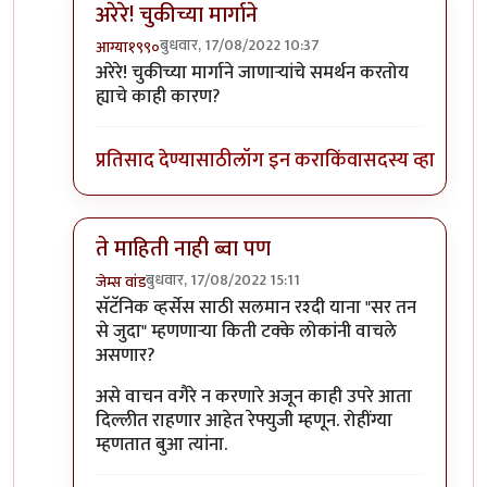
अरेरे! चुकीच्या मार्गाने
बुधवार, 17/08/2022 10:37
आग्या१९९०
In reply to
बिरुटे सर
by
सुबोध खरे
अरेरे! चुकीच्या मार्गाने जाणाऱ्यांचे समर्थन करतोय
ह्याचे काही कारण?
प्रतिसाद देण्यासाठी
लॉग इन करा
किंवा
सदस्य व्हा
ते माहिती नाही ब्वा पण
बुधवार, 17/08/2022 15:11
जेम्स वांड
In reply to
बिरुटे सर
by
सुबोध खरे
सॅटॅनिक व्हर्सेस साठी सलमान रश्दी याना "सर तन
से जुदा" म्हणणाऱ्या किती टक्के लोकांनी वाचले
असणार?
असे वाचन वगैरे न करणारे अजून काही उपरे आता
दिल्लीत राहणार आहेत रेफ्युजी म्हणून. रोहींग्या
म्हणतात बुआ त्यांना.