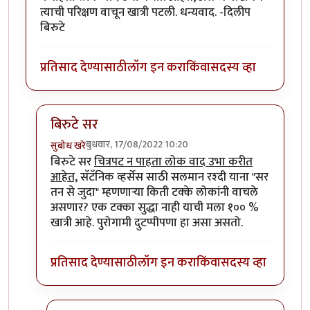
त्याची परिक्षण वाचून खात्री पटली. धन्यवाद. -दिलीप
बिरुटे
प्रतिसाद देण्यासाठी
लॉग इन करा
किंवा
सदस्य व्हा
बिरुटे सर
बुधवार, 17/08/2022 10:20
सुबोध खरे
In reply to
धन्स.
by
प्रा.डॉ.दिलीप बिरुटे
बिरुटे सर
चित्रपट न पाहता लोक वाद उभा करीत
आहेत,
सॅटॅनिक व्हर्सेस साठी सलमान रश्दी याना "सर
तन से जुदा" म्हणणाऱ्या किती टक्के लोकांनी वाचले
असणार? एक टक्का सुद्धा नाही याची मला १०० %
खात्री आहे. पुरोगामी दुटप्पीपणा हा असा असतो.
प्रतिसाद देण्यासाठी
लॉग इन करा
किंवा
सदस्य व्हा