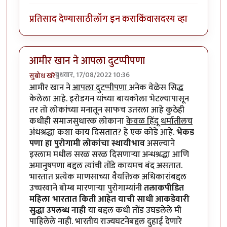
प्रतिसाद देण्यासाठी
लॉग इन करा
किंवा
सदस्य व्हा
आमीर खान ने आपला दुटप्पीपणा
बुधवार, 17/08/2022 10:36
सुबोध खरे
आमीर खान ने
आपला दुटप्पीपणा
अनेक वेळेस सिद्ध
केलेला आहे. इरोडगन यांच्या बायकोला भेटल्यापासून
तर तो लोकांच्या मनातून साफच उतरला आहे कुठेही
कधीही समाजसुधारक लोकाना
केवळ हिंदू धर्मातीलच
अंधश्रद्धा कशा काय दिसतात? हे एक कोडे आहे.
भेकड
पणा हा पुरोगामी लोकांचा स्थायीभाव
असल्याने
इस्लाम मधील सरळ सरळ दिसणाऱ्या अन्धश्रद्धा आणि
अमानुषपणा बद्दल त्यांची तोंडे कायमच बंद असतात.
भारतात प्रत्येक माणसाच्या वैयक्तिक अधिकारांबद्दल
उच्चरवाने बोम्ब मारणाऱ्या पुरोगाम्यांनी
तलाकपीडित
महिला भारतात किती आहेत याची साधी आकडेवारी
सुद्धा उपलब्ध नाही
या बद्दल कधी तोंड उघडलेले मी
पाहिलेले नाही. भारतीय राज्यघटनेबद्दल दुहाई देणारे