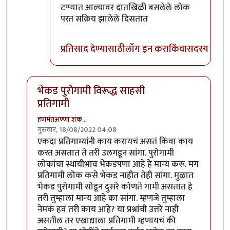
टप्प्यात आल्यावर दातखिळी बसलेले लोक
परत सक्रिय झालेले दिसतात
प्रतिसाद देण्यासाठी
लॉग इन करा
किंवा
सदस्य व्हा
भेकड पुरोगामी विरूद्ध साहसी
प्रतिगामी
हणमंतअण्णा शंक…
गुरुवार, 18/08/2022 04:08
In reply to
आमीर खान ने आपला दुटप्पीपणा
by
सुबोध खरे
एकदा प्रतिगाम्यांनी काय करायचं असतं किंवा काय
करत असतात ते तरी उलगडून सांगा. पुरोगामी
लोकांचा स्थायीभाव भेकडपणा आहे हे मान्य करू. मग
प्रतिगामी लोक कसे भेकड नाहीत तेही सांगा. मुळात
भेकड पुरोगामी सोडून दुसरे कोणते गामी असतात हे
तरी तुम्हाला मान्य आहे का सांगा. म्हणजे तुम्हाला
नेमकं हवं तरी काय आहे? या प्रश्नांची उत्तरे नाही
असतील तर एखाद्याला प्रतिगामी म्हणायचं की