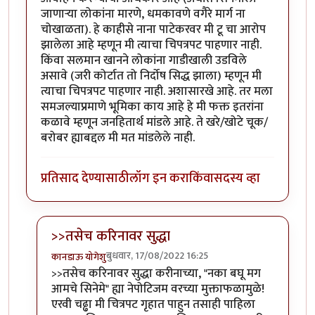
जाणाऱ्या लोकांना मारणे, धमकावणे वगैरे मार्ग ना
चोखाळता). हे काहीसे नाना पाटेकरवर मी टू चा आरोप
झालेला आहे म्हणून मी त्याचा चिपत्रपट पाहणार नाही.
किंवा सलमान खानने लोकांना गाडीखाली उडविले
असावे (जरी कोर्टात तो निर्दोष सिद्ध झाला) म्हणून मी
त्याचा चिपत्रपट पाहणार नाही. अशासारखे आहे. तर मला
समजल्याप्रमाणे भूमिका काय आहे हे मी फक्त इतरांना
कळावे म्हणून जनहितार्थ मांडले आहे. ते खरे/खोटे चूक/
बरोबर ह्याबद्दल मी मत मांडलेले नाही.
प्रतिसाद देण्यासाठी
लॉग इन करा
किंवा
सदस्य व्हा
>>तसेच करिनावर सुद्धा
बुधवार, 17/08/2022 16:25
कानडाऊ योगेशु
In reply to
बहिष्कार
by
अगम्य
>>तसेच करिनावर सुद्धा करीनाच्या, "नका बघू मग
आमचे सिनेमे" ह्या नेपोटिजम वरच्या मुक्ताफळामुळे!
एरवी चढ्ढा मी चित्रपट गृहात पाहुन तसाही पाहिला