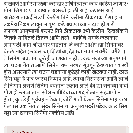
दाखवणं आमिरसारख्या कसदार अभिनेत्याला काय कठिण जाणार?
मोना सिंग छाप पाडण्यात यशस्वी झाली आहे. कणखर आई
अतिशय ताकदीने उभी केलीय तिने. करीना ठीकठाक. पैसा हाच
एकमेव निकष लावून आयुष्याकडे बघण्याच्या नादात होणारी
रूपाच्या आयुष्याची फरपट तिने ठीकठाक उभी केलीय, दिग्दर्शकाने
जितकं सांगितलं तितकं आणि तसं! . बाकीचे सगळे कलाकार
आपापली कामं चोख पार पाडतात. जे काही आक्षेप ह्या सिनेमावर
घेतले आहेत (लष्कराचा, शिखांचा, देशाचा अपमान वगैरे...वगैरे...)
ते सिनेमा बघताना कुठेही जाणवत नाहीत. कथानकाच्या अनुषंगाने
त्या घटना येतात आणि सिमेना कथानकात गुंतवून ठेवण्यात यशस्वी
होत असल्याने त्या घटना घडताना कुठेही काही खटकत नाही. लाल
सिंग चढ्ढा हे पात्र फारच निष्पाप आहे. त्याची निरागसता आणि त्याचं
ते निष्पाप असणं सिनेमा बघताना लक्षात आलं की ह्या सगळ्या बाबी
गौण होऊन जातात. सोशल मीडियाच्या गदारोळात सहभागी न
होता, कुठलेही पूर्वग्रह न ठेवता, कोरी पाटी घेऊन सिनेमा पाहायला
गेल्यास एक नितांत सुंदर सिनेमाचा अनुभव पदरी पडेल. लाल सिंग
चढ्ढा त्या दर्जाचा सिनेमा नक्कीच आहे!