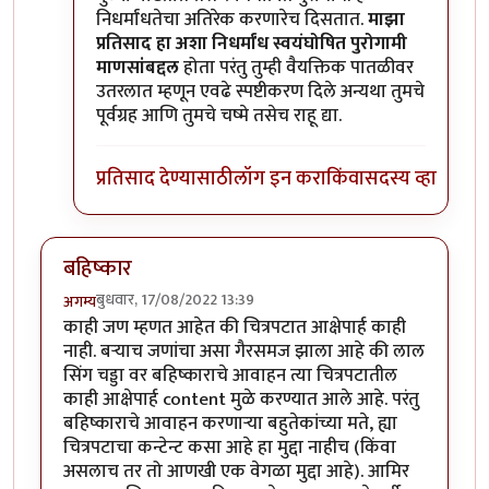
निधर्मांधतेचा अतिरेक करणारेच दिसतात.
माझा
प्रतिसाद हा अशा निधर्मांध स्वयंघोषित पुरोगामी
माणसांबद्दल
होता परंतु तुम्ही वैयक्तिक पातळीवर
उतरलात म्हणून एवढे स्पष्टीकरण दिले अन्यथा तुमचे
पूर्वग्रह आणि तुमचे चष्मे तसेच राहू द्या.
प्रतिसाद देण्यासाठी
लॉग इन करा
किंवा
सदस्य व्हा
बहिष्कार
बुधवार, 17/08/2022 13:39
अगम्य
काही जण म्हणत आहेत की चित्रपटात आक्षेपार्ह काही
नाही. बऱ्याच जणांचा असा गैरसमज झाला आहे की लाल
सिंग चड्डा वर बहिष्काराचे आवाहन त्या चित्रपटातील
काही आक्षेपार्ह content मुळे करण्यात आले आहे. परंतु
बहिष्काराचे आवाहन करणाऱ्या बहुतेकांच्या मते, ह्या
चित्रपटाचा कन्टेन्ट कसा आहे हा मुद्दा नाहीच (किंवा
असलाच तर तो आणखी एक वेगळा मुद्दा आहे). आमिर