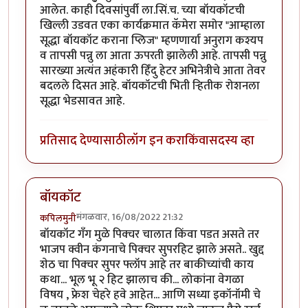
आलेत. काही दिवसांपुर्वी ला.सिं.च. च्या बॉयकॉटची
खिल्ली उडवत एका कार्यक्रमात कॅमेरा समोर "आम्हाला
सूद्धा बॉयकॉट कराना प्लिज" म्हणणार्या अनुराग कश्यप
व तापसी पन्नु ला आता ऊपरती झालेली आहे. तापसी पन्नु
सारख्या अत्यंत अहंकारी हिँंदु हेटर अभिनेत्रीचे आता तेवर
बदलले दिसत आहे. बॉयकॉटची भिती र्‍हितीक रोशनला
सूद्धा भेडसावत आहे.
प्रतिसाद देण्यासाठी
लॉग इन करा
किंवा
सदस्य व्हा
बॉयकॉट
मंगळवार, 16/08/2022 21:32
कपिलमुनी
बॉयकॉट गँग मुळे पिक्चर चालात किंवा पडत असते तर
भाजप क्वीन कंगनाचे पिक्चर सुपरहिट झाले असते.. खुद्द
शेठ चा पिक्चर सुपर फ्लॉप आहे तर बाकीच्यांची काय
कथा... भूल भू २ हिट झालाच की... लोकांना वेगळा
विषय , फ्रेश चेहरे हवे आहेत... आणि सध्या इकॉनॉमी चे