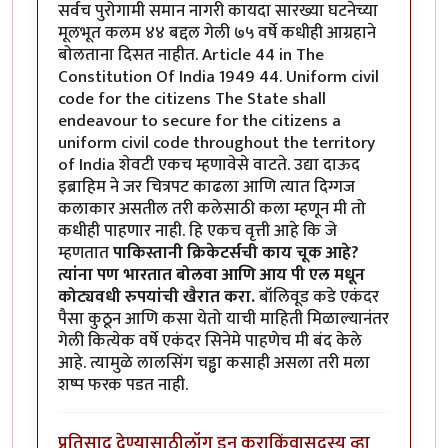
सर्वच पुरोगामी समान नागरी कायदा सारख्या घटनेच्या
मूलभूत कलम ४४ बद्दल गेली ७५ वर्षे कधीही आग्रहाने
बोलताना दिसत नाहीत. Article 44 in The
Constitution Of India 1949 44. Uniform civil
code for the citizens The State shall
endeavour to secure for the citizens a
uniform civil code throughout the territory
of India शेवटी एकच म्हणावेसे वाटते. उद्या दाऊद
इब्राहिम ने जर चित्रपट काढला आणि त्यात दिग्गज
कलाकार असतील तरी कलेसाठी कला म्हणून मी तो
कधीही पाहणार नाही. हि एकच वृत्ती आहे कि जे
म्हणतात
पाकिस्तानी क्रिकेटर्सची काय चूक आहे?
त्यांना पण भारतात बोलवा आणि आय पी एल मधून
कोट्यवधी रुपयांची खैरात करा.
बॉलिवूड कडे एकंदर
पैसा कुठून आणि कसा येतो याची माहिती मिळाल्यानंतर
गेली कित्येक वर्षे एकंदर सिनेमे पाहणेच मी बंद केले
आहे. त्यामुळे लालसिंग चड्ढा कसाही असला तरी मला
शष्प फरक पडत नाही.
प्रतिसाद देण्यासाठी
लॉग इन करा
किंवा
सदस्य व्हा