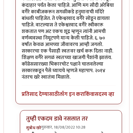
कंदाहार पर्यंत केला पाहिजे. आणि मग सौदी अरेबिया
वगैरे काबीजकरून सगळीकडे हनुमानाची मंदिरे
बांधली पाहिजेत. ते एकेश्वरवाद वगैरे सोडून द्यायला
पाहिजे. वाटल्यास ते एकेश्वरवाद वगैरे स्वीकारू
शकतात पण अट एकच शूद्र म्हणून त्यांनी आमची
वर्णव्यवस्था निमूटपणे मान्य केली पाहिजे. ६. ७०
वर्षांत केवळ आमच्या जीवावरच आम्ही जगलो.
सरकारचा एक पैसाही स्वतःवर खर्च करू दिला नाही.
शिक्षण वगैरे सगळं स्वतःच्या खाजगी पैशांनी झालंय.
कॉंग्रेससारख्या भिकारचोट पक्षाने चालवलेल्या
सरकारकडून पैसे घ्यायचे म्हणजे महापाप. २०१४
नंतरच खरे स्वातंत्र्य मिळाले.
प्रतिसाद देण्यासाठी
लॉग इन करा
किंवा
सदस्य व्हा
तुम्ही एकदम डावे नसलात तर
गुरुवार, 18/08/2022 10:28
सुबोध खरे