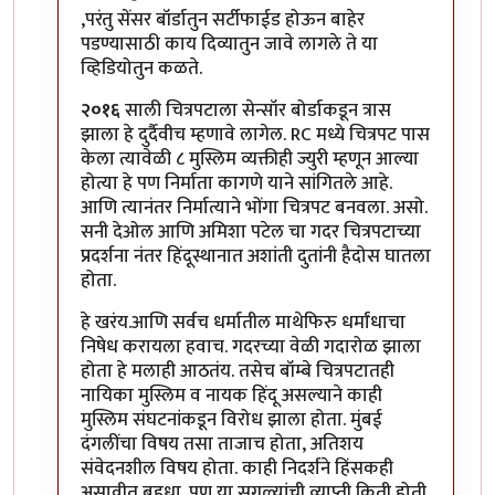
In reply to
मिपावरच्या किती लोकांनी
by
मदनबाण
,परंतु सेंसर बॉर्डातुन सर्टीफाईड होऊन बाहेर
पडण्यासाठी काय दिव्यातुन जावे लागले ते या
व्हिडियोतुन कळते.
२०१६
साली चित्रपटाला सेन्सॉर बोर्डाकडून त्रास
झाला हे दुर्दैवीच म्हणावे लागेल. RC मध्ये चित्रपट पास
केला त्यावेळी ८ मुस्लिम व्यक्तीही ज्युरी म्हणून आल्या
होत्या हे पण निर्माता कागणे याने सांगितले आहे.
आणि त्यानंतर निर्मात्याने भोंगा चित्रपट बनवला. असो.
सनी देओल आणि अमिशा पटेल चा गदर चित्रपटाच्या
प्रदर्शना नंतर हिंदूस्थानात अशांती दुतांनी हैदोस घातला
होता.
हे खरंय.आणि सर्वच धर्मातील माथेफिरु धर्मांधाचा
निषेध करायला हवाच. गदरच्या वेळी गदारोळ झाला
होता हे मलाही आठतंय. तसेच बॉम्बे चित्रपटातही
नायिका मुस्लिम व नायक हिंदू असल्याने काही
मुस्लिम संघटनांकडून विरोध झाला होता. मुंबई
दंगलींचा विषय तसा ताजाच होता, अतिशय
संवेदनशील विषय होता. काही निदर्शने हिंसकही
असावीत बहुधा. पण या सगळ्यांची व्याप्ती किती होती