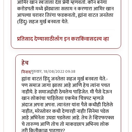
आमिर खान स्वःताला देश प्रेमी म्हणवतो. कौन बनेगा
करोडपती मध्ये झेंड्याला सलाम न करणारा आमिर खान
आपल्या घरावर तिरंगा फडकवतो, ह्यांना वाटत जनतेला
(हिंदु) सहज मुर्ख बनवता येते.
प्रतिसाद देण्यासाठी
लॉग इन करा
किंवा
सदस्य व्हा
हेच
गुरुवार, 18/08/2022 09:38
निनाद
In reply to
ला. सि. चढ्ढा सिनेमाच्या
by
डँबिस००७
ह्यांना वाटतं हिंदु जनतेला सहज मुर्ख बनवता येते.-
पण समाज जागा झाला आहे आणि हेच त्यांना पचत
नाहीये. हे समाजद्रोही ठेचलेच पाहिजेत. मी पैसे देऊन
खान लोकांचा पाहिलेला एकमेव चित्रपट म्हणजे
अंदाज अपना अपना. त्यानंतर यांना पैसे कधीही दिलेले
नाहीत, मरेस्तोवर कधी देणारही नाही! सिनेमा पडेल
आहे अभिनेता उघडा पडलेला आहे. तेच ते व्हिएफएक्स
चे तारुण्य आणि तोच तो माकडछाप अभिनय लोक
तरी कितीकाळ पाहणार?