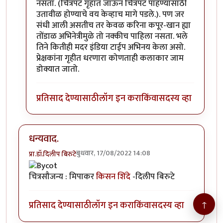
नसता. (चित्रपट गृहात जाऊन चित्रपट पाहण्यासाठी
उतावीळ होण्याचे वय केव्हाच मागे पडले.). पण जर
संधी आली असतीच तर केवळ करिना कपूर-खान ह्या
तोंडाळ अभिनेत्रीमुळे तो नक्कीच पाहिला नसता. भले
तिने कितीही मदर इंडिया टाईप अभिनय केला असो.
प्रेक्षकांना गृहीत धरणारा कोणताही कलाकार जाम
डोक्यात जातो.
प्रतिसाद देण्यासाठी
लॉग इन करा
किंवा
सदस्य व्हा
धन्यवाद.
बुधवार, 17/08/2022 14:08
प्रा.डॉ.दिलीप बिरुटे
चित्रसौजन्य : मिपाकर
किसन शिंदे
-दिलीप बिरुटे
↑
प्रतिसाद देण्यासाठी
लॉग इन करा
किंवा
सदस्य व्हा