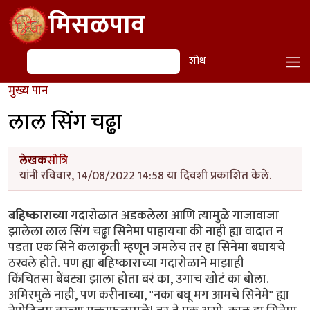
Skip to main content
मिसळपाव
शोध
शोध
मुख्य पान
लाल सिंग चढ्ढा
लेखक
सोत्रि
यांनी रविवार, 14/08/2022 14:58 या दिवशी प्रकाशित केले.
बहिष्काराच्या
गदारोळात अडकलेला आणि त्यामुळे गाजावाजा
झालेला लाल सिंग चढ्ढा सिनेमा पाहायचा की नाही ह्या वादात न
पडता एक सिने कलाकृती म्हणून जमलेच तर हा सिनेमा बघायचे
ठरवले होते. पण ह्या बहिष्काराच्या गदारोळाने माझाही
किंचितसा बेंबट्या झाला होता बरं का, उगाच खोटं का बोला.
अमिरमुळे नाही, पण करीनाच्या, "नका बघू मग आमचे सिनेमे" ह्या