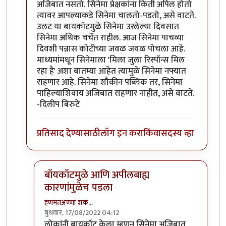
अजिबात नसतो. सिनेमा प्रेक्षकांना किती अपिल होतो
त्यावर आपल्याकडे सिनेमा चालतो-पडतो, असे वाटते.
उलट या बायकॉटमुळे सिनेमा उरलेल्या दिवसात
सिनेमा अधिक चर्चेत राहील. आज सिनेमा पाचव्या
दिवशी पन्नास कोटीच्या जवळ जवळ पोचला आहे.
माध्यमांमधून सिनेमाला 'मिला जुला रिस्पॉन्स मिल
रहा है' अशा बातम्या आहेत त्यामुळे सिनेमा नफ्यात
राहणार आहे. सिनेमा शौकीन पब्लिक तर, सिनेमा
पाहिल्याशिवाय अजिबात राहणार नाहीत, असे वाटते.
-दिलीप बिरुटे
प्रतिसाद देण्यासाठी
लॉग इन करा
किंवा
सदस्य व्हा
बॉयकॉटमुळे आणि अपीलबाह्य
कारणांमुळेच पडला
हणमंतअण्णा शंक…
बुधवार, 17/08/2022 04:12
In reply to
नै नै. जोरात सुरु आहे.
by
प्रा.डॉ.दिलीप बिरुटे
लोकांनी बायकॉट केला म्हणून सिनेमा अजिबात