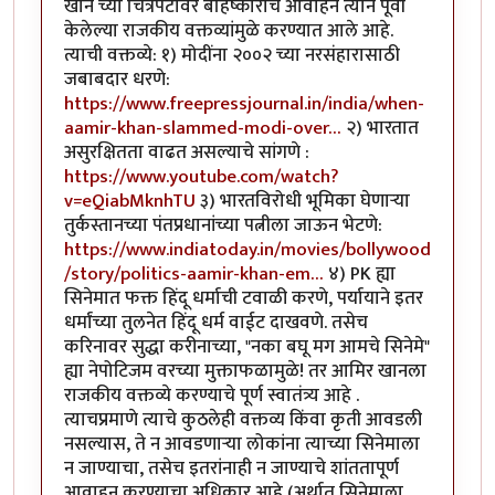
खान च्या चित्रपटावर बहिष्काराचे आवाहन त्याने पूर्वी
केलेल्या राजकीय वक्तव्यांमुळे करण्यात आले आहे.
त्याची वक्तव्ये: १) मोदींना २००२ च्या नरसंहारासाठी
जबाबदार धरणे:
https://www.freepressjournal.in/india/when-
aamir-khan-slammed-modi-over…
२) भारतात
असुरक्षितता वाढत असल्याचे सांगणे :
https://www.youtube.com/watch?
v=eQiabMknhTU
३) भारतविरोधी भूमिका घेणाऱ्या
तुर्कस्तानच्या पंतप्रधानांच्या पत्नीला जाऊन भेटणे:
https://www.indiatoday.in/movies/bollywood
/story/politics-aamir-khan-em…
४) PK ह्या
सिनेमात फक्त हिंदू धर्माची टवाळी करणे, पर्यायाने इतर
धर्मांच्या तुलनेत हिंदू धर्म वाईट दाखवणे. तसेच
करिनावर सुद्धा करीनाच्या, "नका बघू मग आमचे सिनेमे"
ह्या नेपोटिजम वरच्या मुक्ताफळामुळे! तर आमिर खानला
राजकीय वक्तव्ये करण्याचे पूर्ण स्वातंत्र्य आहे .
त्याचप्रमाणे त्याचे कुठलेही वक्तव्य किंवा कृती आवडली
नसल्यास, ते न आवडणाऱ्या लोकांना त्याच्या सिनेमाला
न जाण्याचा, तसेच इतरांनाही न जाण्याचे शांततापूर्ण
आवाहन करण्याचा अधिकार आहे (अर्थात सिनेमाला