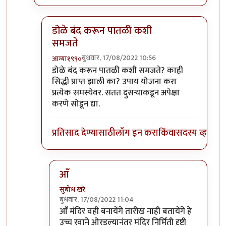
डोळे बंद करून पातळी कशी
समजते
बुधवार, 17/08/2022 10:56
आग्या१९९०
In reply to
तुमच्या पातळीच्या वर आहे
by
सुबोध खरे
डोळे बंद करून पातळी कशी समजते? काही
सिद्धी प्राप्त झाली का? उपाय योजना करा
प्रत्येक समस्येवर. सतत दुसऱ्याकडून अपेक्षा
करणे सोडून द्या.
प्रतिसाद देण्यासाठी
लॉग इन करा
किंवा
सदस्य व्हा
आँ
सुबोध खरे
बुधवार, 17/08/2022 11:04
In reply to
डोळे बंद करून पातळी कशी समजते
by
आ
आँ मंदिर वही बनायेंगे तारीख नाही बतायेंगे हे
उच्च रवाने ओरडल्यानंतर मंदिर निर्मिती दृष्टी