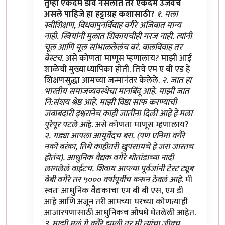
In reply to
भेकड पुरोगामी विरूद्ध साहसी प्रतिगामी
by
हण
तुम्ही एकदम डावे नसलात तर एकदम उजवेच
असले पाहिजे हा हट्टाग्रह कशासाठी?
१. मला
स्त्रीशिक्षण, विधवापुनर्विवाह वगैरे अजिबात मान्य
नाही. स्त्रियांनी मुळात शिकायचीही गरज नाही. त्यांनी
चूल आणि मूल सांभाळलेलंच बरं. बालविवाह तर
बेस्टच.
असे कोणता माणूस म्हणालाय? माझी आई
शाळेची मुख्याध्यापिका होती. तिचे एम ए बी एड हे
शिक्षणसुद्धा आमच्या जन्मानंतर केलेले.
२. जात हा
भारतीय समाजव्यवस्थेचा मानबिंदू आहे. माझी जात
नि:संशय श्रेष्ठ आहे. माझी विष्ठा साफ करण्याची
जबाबदारी इश्वरानेच काही जातींना दिली आहे हे मला
पुरेपूर पटले आ
हे. असे कोणता माणूस म्हणालाय?
२. गड्या आपला आयुर्वेदच बरा. (पण एनिमा वगैरे
नको बरंका, तिथे काहीतरी खुपसायचे हे जरा जास्तच
होतंय). आधुनिक वैद्यक वगैरे थोतांडाच्या नादी
लागलेलं वाईटच. शिवाय आप्ल्या पूर्वजांनी टेस्ट ट्यूब
बेबी वगैरे तर ५००० वर्षांपूर्वीच करून ठेवलं आहे.
मी
स्वतः आधुनिक वैद्यकाचा एम बी बी एस, एम डी
आहे आणि अजून तरी आमच्या घरच्या कोणत्याही
आजारपणासाठी आधुनिकच औषधे घेतलेली आहेत.
३. माझी मुलं गे वगैरे झाली तर मी त्यांचा जीवच