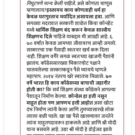
निमूटपणे मान्य केली पाहिजे.
असे कोणता माणूस
म्हणालाय?
इस्लामच काय कोणताही धर्म हा
केवळ घरापुरताच मर्यादित असायला हवा.
आणि
सगळ्या मदरशात सरकारी शाळेत किंवा कॉन्व्हेंट
मध्ये
धार्मिक शिक्षण बंद करून केवळ शास्त्रीय
शिक्षणच दिले
पाहिजे याबद्दल मी आग्रही आहे. ६.
७० वर्षांत केवळ आमच्या जीवावरच आम्ही जगलो.
सरकारचा एक पैसाही स्वतःवर खर्च करू दिला
नाही. शिक्षण वगैरे सगळं स्वतःच्या खाजगी पैशांनी
झालंय. कॉंग्रेससारख्या भिकारचोट पक्षाने
चालवलेल्या सरकारकडून पैसे घ्यायचे म्हणजे
महापाप. २०१४ नंतरच खरे स्वातंत्र्य मिळाले.
७०
वर्षे भारत हि काय काँग्रेसच्या बापाची जहागीर
होती का?
कि सर्व शिक्षण संस्था काँग्रेसने आपल्या
पैशातून निर्माण केल्या.
कॉन्ग्रेस हा हत्ती नसून
माहूत होता पण आपणच हत्ती आहोत
असा खोटा
दंभ निर्माण त्यांनी केला आणि तुमच्यासारखे लोक
त्याला बळी पडले. खा खा पैसे खाल्ल्यावर जनतेने
त्यांना माहुतपदावरून हाकलले आहे आणि श्री मोदी
याना बसवले आहे. उद्या श्री मोदी हे डोईजड झाले