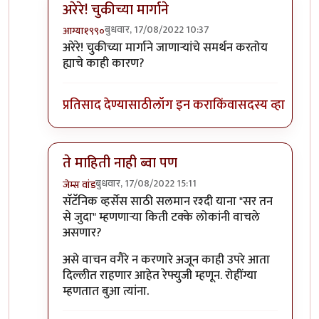
अरेरे! चुकीच्या मार्गाने
बुधवार, 17/08/2022 10:37
आग्या१९९०
In reply to
बिरुटे सर
by
सुबोध खरे
अरेरे! चुकीच्या मार्गाने जाणाऱ्यांचे समर्थन करतोय
ह्याचे काही कारण?
प्रतिसाद देण्यासाठी
लॉग इन करा
किंवा
सदस्य व्हा
ते माहिती नाही ब्वा पण
बुधवार, 17/08/2022 15:11
जेम्स वांड
In reply to
बिरुटे सर
by
सुबोध खरे
सॅटॅनिक व्हर्सेस साठी सलमान रश्दी याना "सर तन
से जुदा" म्हणणाऱ्या किती टक्के लोकांनी वाचले
असणार?
असे वाचन वगैरे न करणारे अजून काही उपरे आता
दिल्लीत राहणार आहेत रेफ्युजी म्हणून. रोहींग्या
म्हणतात बुआ त्यांना.