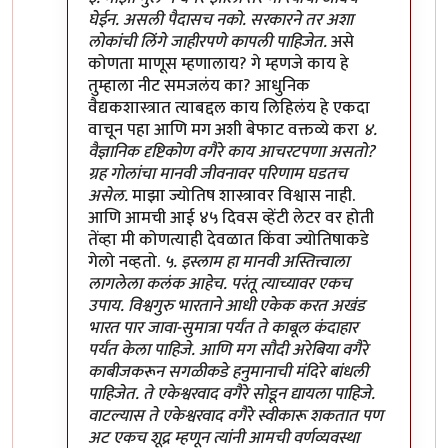
घेईन. असली पैदासच नको. सरकारने तर अशा
लोकांची लिंगे जाहीरपणे कापली पाहिजेत.
असे
कोणता माणूस म्हणालाय? गे म्हणजे काय हे
तुम्हाला नीट समजलंय का? आधुनिक
वैद्यकशास्त्रात त्याबद्दल काय लिहिलंय हे एकदा
वाचून पहा आणि मग अशी बेफाट वक्तव्ये करा
४.
वैज्ञानिक दृष्टिकोण वगैरे काय आचरटपणा असतो?
ग्रह गोलांचा मानवी जीवनावर परिणाम घडतच
असेल.
माझा ज्योतिष शास्त्रावर विश्वास नाही.
आणि आमची आई ४५ दिवस व्हेंटी लेटर वर होती
तेंव्हा मी कोणत्याही देवळात किंवा ज्योतिषाकडे
गेलो नव्हतो.
५. इस्लाम हा मानवी अस्तित्त्वाला
लागलेला कलंक आहेच. परंतू त्याच्यावर एकच
उपाय. विश्वगुरु भारताने आधी एकेक करत अखंड
भारत पार जावा-सुमात्रा पर्यंत ते काबूल कंदाहार
पर्यंत केला पाहिजे. आणि मग सौदी अरेबिया वगैरे
काबीजकरून सगळीकडे हनुमानाची मंदिरे बांधली
पाहिजेत. ते एकेश्वरवाद वगैरे सोडून द्यायला पाहिजे.
वाटल्यास ते एकेश्वरवाद वगैरे स्वीकारू शकतात पण
अट एकच शूद्र म्हणून त्यांनी आमची वर्णव्यवस्था