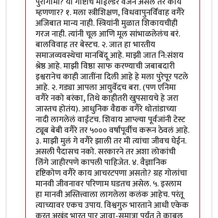
पुरोगामी? या गोष्टींचे माईल्डर वर्जन असेल तर काय
म्हणणार? १. मला स्त्रीशिक्षण, विधवापुनर्विवाह वगैरे
अजिबात मान्य नाही. स्त्रियांनी मुळात शिकायचीही
गरज नाही. त्यांनी चूल आणि मूल सांभाळलेलंच बरं.
बालविवाह तर बेस्टच. २. जात हा भारतीय
समाजव्यवस्थेचा मानबिंदू आहे. माझी जात नि:संशय
श्रेष्ठ आहे. माझी विष्ठा साफ करण्याची जबाबदारी
इश्वरानेच काही जातींना दिली आहे हे मला पुरेपूर पटले
आहे. २. गड्या आपला आयुर्वेदच बरा. (पण एनिमा
वगैरे नको बरंका, तिथे काहीतरी खुपसायचे हे जरा
जास्तच होतंय). आधुनिक वैद्यक वगैरे थोतांडाच्या
नादी लागलेलं वाईटच. शिवाय आप्ल्या पूर्वजांनी टेस्ट
ट्यूब बेबी वगैरे तर ५००० वर्षांपूर्वीच करून ठेवलं आहे.
३. माझी मुलं गे वगैरे झाली तर मी त्यांचा जीवच घेईन.
असली पैदासच नको. सरकारने तर अशा लोकांची
लिंगे जाहीरपणे कापली पाहिजेत. ४. वैज्ञानिक
दृष्टिकोण वगैरे काय आचरटपणा असतो? ग्रह गोलांचा
मानवी जीवनावर परिणाम घडतच असेल. ५. इस्लाम
हा मानवी अस्तित्त्वाला लागलेला कलंक आहेच. परंतू
त्याच्यावर एकच उपाय. विश्वगुरु भारताने आधी एकेक
करत अखंड भारत पार जावा-सुमात्रा पर्यंत ते काबूल