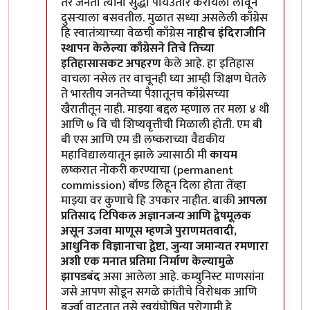
तर जनता त्यांना सुद्धा पायउतार करायला लावून
दुसऱ्याला बसवतील. मुळात सध्या असलेली काँग्रेस
हि स्वातंत्र्याच्या वेळची काँग्रेस
नाहीच
इंदिराजीनि
स्थापन केलेल्या काँग्रेसने तिचे तिच्या
इतिहासासकट अपहरण
केले आहे. हा इतिहास
वाचला नसेल तर वाचूनही घ्या आम्ही शिक्षण घेतले
ते भारतीय जनतेच्या पैशातूनच काँग्रेसच्या
खैरातीतून नाही. माझ्या बद्दल म्हणाल तर मला ४ थी
आणि ७ वि ची शिष्यवृत्तीची मिळाली होती. एम बी
बी एस आणि एम डी लष्कराच्या वैद्यकीय
महाविद्यालयातून झाले ज्यासाठी मी
कायम
लष्करात नोकरी करण्याचा (permanent
commission) बॉण्ड लिहून दिला होता तेंव्हा
माझ्या वर कुणाचे हि उपकार नाहीत. बाकी
आपला
प्रतिसाद टिपिकल अज्ञानजन्य आणि द्वेषमूलक
असून उजवा माणूस म्हणजे पुराणमतवादी,
आधुनिक विज्ञानाचा द्वेष्टा, जुन्या जमान्यत रमणारा
अशी एक मनात प्रतिमा निर्माण केल्यामुळे
झापडबंद
असा आलेला आहे. कम्युनिस्ट माणसांना
जसे आपण सोडून सगळे क्रांतीचे विरोधक आणि
बुर्ज्वा वाटतात तसे स्वयंघोषित पुरोगामी हे