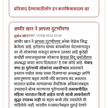
प्रतिसाद देण्यासाठी
लॉग इन करा
किंवा
सदस्य व्हा
आमीर खान ने आपला दुटप्पीपणा
बुधवार, 17/08/2022 10:36
सुबोध खरे
आमीर खान ने
आपला दुटप्पीपणा
अनेक वेळेस सिद्ध
केलेला आहे. इरोडगन यांच्या बायकोला भेटल्यापासून
तर तो लोकांच्या मनातून साफच उतरला आहे कुठेही
कधीही समाजसुधारक लोकाना
केवळ हिंदू धर्मातीलच
अंधश्रद्धा कशा काय दिसतात? हे एक कोडे आहे.
भेकड
पणा हा पुरोगामी लोकांचा स्थायीभाव
असल्याने
इस्लाम मधील सरळ सरळ दिसणाऱ्या अन्धश्रद्धा आणि
अमानुषपणा बद्दल त्यांची तोंडे कायमच बंद असतात.
भारतात प्रत्येक माणसाच्या वैयक्तिक अधिकारांबद्दल
उच्चरवाने बोम्ब मारणाऱ्या पुरोगाम्यांनी
तलाकपीडित
महिला भारतात किती आहेत याची साधी आकडेवारी
सुद्धा उपलब्ध नाही
या बद्दल कधी तोंड उघडलेले मी
पाहिलेले नाही. भारतीय राज्यघटनेबद्दल दुहाई देणारे