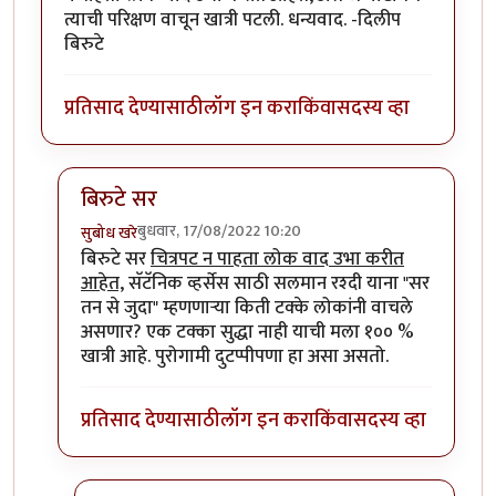
त्याची परिक्षण वाचून खात्री पटली. धन्यवाद. -दिलीप
बिरुटे
प्रतिसाद देण्यासाठी
लॉग इन करा
किंवा
सदस्य व्हा
बिरुटे सर
बुधवार, 17/08/2022 10:20
सुबोध खरे
In reply to
धन्स.
by
प्रा.डॉ.दिलीप बिरुटे
बिरुटे सर
चित्रपट न पाहता लोक वाद उभा करीत
आहेत,
सॅटॅनिक व्हर्सेस साठी सलमान रश्दी याना "सर
तन से जुदा" म्हणणाऱ्या किती टक्के लोकांनी वाचले
असणार? एक टक्का सुद्धा नाही याची मला १०० %
खात्री आहे. पुरोगामी दुटप्पीपणा हा असा असतो.
प्रतिसाद देण्यासाठी
लॉग इन करा
किंवा
सदस्य व्हा