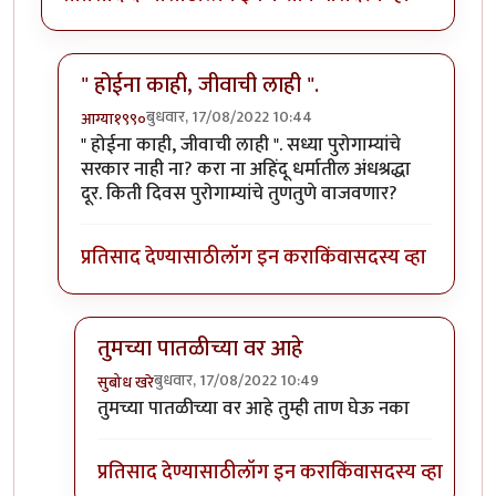
" होईना काही, जीवाची लाही ".
बुधवार, 17/08/2022 10:44
आग्या१९९०
In reply to
आमीर खान ने आपला दुटप्पीपणा
by
सुबोध खरे
" होईना काही, जीवाची लाही ". सध्या पुरोगाम्यांचे
सरकार नाही ना? करा ना अहिंदू धर्मातील अंधश्रद्धा
दूर. किती दिवस पुरोगाम्यांचे तुणतुणे वाजवणार?
प्रतिसाद देण्यासाठी
लॉग इन करा
किंवा
सदस्य व्हा
तुमच्या पातळीच्या वर आहे
बुधवार, 17/08/2022 10:49
सुबोध खरे
In reply to
" होईना काही, जीवाची लाही ".
by
आग्या१९९०
तुमच्या पातळीच्या वर आहे तुम्ही ताण घेऊ नका
प्रतिसाद देण्यासाठी
लॉग इन करा
किंवा
सदस्य व्हा