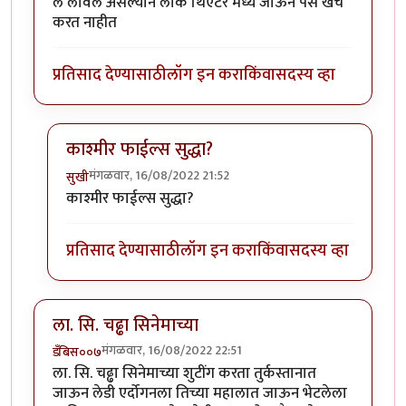
ल लावले असल्याने लोक थिएटर मध्ये जाऊन पैसे खर्च
करत नाहीत
प्रतिसाद देण्यासाठी
लॉग इन करा
किंवा
सदस्य व्हा
काश्मीर फाईल्स सुद्धा?
मंगळवार, 16/08/2022 21:52
सुखी
In reply to
बॉयकॉट
by
कपिलमुनी
काश्मीर फाईल्स सुद्धा?
प्रतिसाद देण्यासाठी
लॉग इन करा
किंवा
सदस्य व्हा
ला. सि. चढ्ढा सिनेमाच्या
मंगळवार, 16/08/2022 22:51
डँबिस००७
ला. सि. चढ्ढा सिनेमाच्या शुटींग करता तुर्कस्तानात
जाऊन लेडी एर्दोगनला तिच्या महालात जाऊन भेटलेला