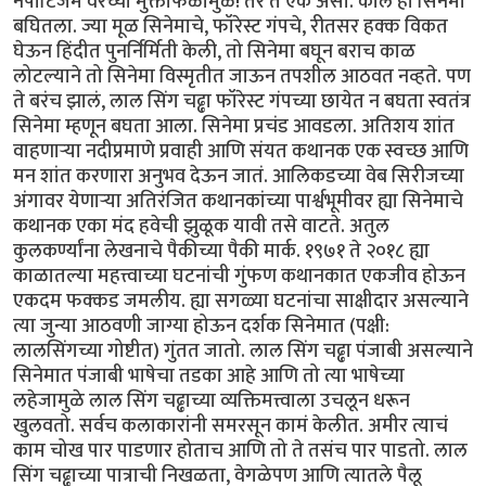
नेपोटिजम वरच्या मुक्ताफळामुळे! तर ते एक असो. काल हा सिनेमा
बघितला. ज्या मूळ सिनेमाचे, फॉरेस्ट गंपचे, रीतसर हक्क विकत
घेऊन हिंदीत पुनर्निर्मिती केली, तो सिनेमा बघून बराच काळ
लोटल्याने तो सिनेमा विस्मृतीत जाऊन तपशील आठवत नव्हते. पण
ते बरंच झालं, लाल सिंग चढ्ढा फॉरेस्ट गंपच्या छायेत न बघता स्वतंत्र
सिनेमा म्हणून बघता आला. सिनेमा प्रचंड आवडला. अतिशय शांत
वाहणाऱ्या नदीप्रमाणे प्रवाही आणि संयत कथानक एक स्वच्छ आणि
मन शांत करणारा अनुभव देऊन जातं. आलिकडच्या वेब सिरीजच्या
अंगावर येणाऱ्या अतिरंजित कथानकांच्या पार्श्वभूमीवर ह्या सिनेमाचे
कथानक एका मंद हवेची झुळूक यावी तसे वाटते. अतुल
कुलकर्ण्यांना लेखनाचे पैकीच्या पैकी मार्क. १९७१ ते २०१८ ह्या
काळातल्या महत्त्वाच्या घटनांची गुंफण कथानकात एकजीव होऊन
एकदम फक्कड जमलीय. ह्या सगळ्या घटनांचा साक्षीदार असल्याने
त्या जुन्या आठवणी जाग्या होऊन दर्शक सिनेमात (पक्षी:
लालसिंगच्या गोष्टीत) गुंतत जातो. लाल सिंग चढ्ढा पंजाबी असल्याने
सिनेमात पंजाबी भाषेचा तडका आहे आणि तो त्या भाषेच्या
लहेजामुळे लाल सिंग चढ्ढाच्या व्यक्तिमत्त्वाला उचलून धरून
खुलवतो. सर्वच कलाकारांनी समरसून कामं केलीत. अमीर त्याचं
काम चोख पार पाडणार होताच आणि तो ते तसंच पार पाडतो. लाल
सिंग चढ्ढाच्या पात्राची निखळता, वेगळेपण आणि त्यातले पैलू