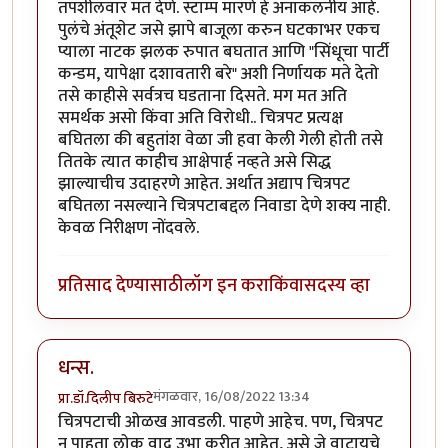
तपशीलवार मत देणे. स्टाम्प मारणे हे अनाकलनीय आहे.
पुलंचे अंतूशेट जसे झापे बाजूला करुन घटकाभर एकच
प्याला नाटक झलक रुपात बघतात आणि "सिंधूचा पार्टी
कन्डम, यापेक्षा दशावतारी बरे" अशी निर्णायक मते देतो
तसे काहीसे सर्वत्रच घडताना दिसते. मग मत अति
समर्थक असो किंवा अति विरोधी.. चित्रपट प्रत्यक्ष
बघितला की बहुतांश वेळा जी हवा केली गेली होती तसे
तितके त्यात काहीच आक्षेपार्ह नव्हते असे सिद्ध
झाल्याचीच उदाहरणे आहेत. अर्थात अद्याप चित्रपट
बघितला नसल्याने चित्रपटाबद्दल निवाडा देणे शक्य नाही.
केवळ निरीक्षण नोंदवले.
प्रतिसाद देण्यासाठी
लॉग इन करा
किंवा
सदस्य व्हा
धन्स.
मंगळवार, 16/08/2022 13:34
प्रा.डॉ.दिलीप बिरुटे
चित्रपटाची ओळख आवडली. पाहणे आहेच. पण, चित्रपट
न पाहता लोक वाद उभा करीत आहेत, असे जे वाटायचे