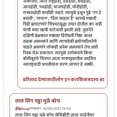
नाकारला. त्यात राष्ट्रद्रोही, देशद्रोही, धर्मद्रोही,
जातद्रोही, पंथद्रोही, भाजपद्रोही, मोदीद्रोही,
रास्वसद्रोही काहीही नव्हते. त्यामुळे इथून पुढे "रंग दे
बसंती", "लगान", "दिल चाहता है" सारखे एखादी
पिढी झपाटणारे चित्रपटसुद्धा तयार होतील का नाही
याची मला खात्री वाटेनाशी झाली आहे. तुलनेने
दक्षिणी प्रेक्षकांत एखाद्या हिरोप्रती निष्ठा जास्त
ठळक असल्याने आणि त्याचवेळी प्रयोगशीलतेचे
चाहते असणारे लोकही अनेक असल्याने तेच अशी
रिस्क घेऊ शकतात. त्यामुळे उत्तरेकडचे किंवा
बॉलीवूडचे चित्रपट आता गायपट्ट्यातील अदलित
नवराष्ट्रवादी भारतीयांना शरण जाणार हे नक्की.
प्रतिसाद देण्यासाठी
लॉग इन करा
किंवा
सदस्य व्हा
लाल सिंग चढ्ढा मुळे बरेच
मंगळवार, 16/08/2022 19:04
डँबिस००७
लाल सिंग चढ्ढा मुळे बरेच सेलिब्रीटी आता लाईनीवर