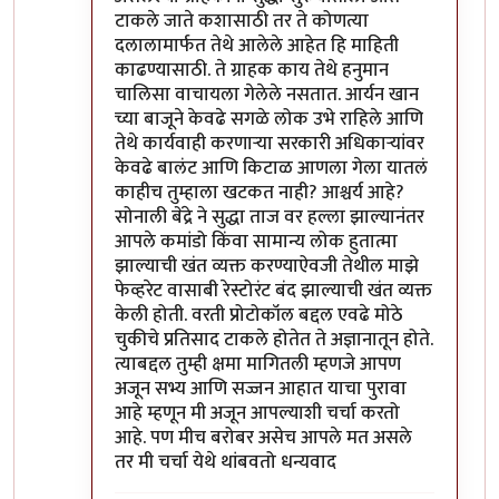
टाकले जाते कशासाठी तर ते कोणत्या
दलालामार्फत तेथे आलेले आहेत हि माहिती
काढण्यासाठी. ते ग्राहक काय तेथे हनुमान
चालिसा वाचायला गेलेले नसतात. आर्यन खान
च्या बाजूने केवढे सगळे लोक उभे राहिले आणि
तेथे कार्यवाही करणाऱ्या सरकारी अधिकाऱ्यांवर
केवढे बालंट आणि किटाळ आणला गेला यातलं
काहीच तुम्हाला खटकत नाही? आश्चर्य आहे?
सोनाली बेंद्रे ने सुद्धा ताज वर हल्ला झाल्यानंतर
आपले कमांडो किंवा सामान्य लोक हुतात्मा
झाल्याची खंत व्यक्त करण्याऐवजी तेथील माझे
फेव्हरेट वासाबी रेस्टोरंट बंद झाल्याची खंत व्यक्त
केली होती. वरती प्रोटोकॉल बद्दल एवढे मोठे
चुकीचे प्रतिसाद टाकले होतेत ते अज्ञानातून होते.
त्याबद्दल तुम्ही क्षमा मागितली म्हणजे आपण
अजून सभ्य आणि सज्जन आहात याचा पुरावा
आहे म्हणून मी अजून आपल्याशी चर्चा करतो
आहे. पण मीच बरोबर असेच आपले मत असले
तर मी चर्चा येथे थांबवतो धन्यवाद