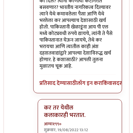
का दिले? त्यांना कोणत्या कॅटॉगरीत
बसवणार? भारतीय नागरिकत्व दिल्यावर
त्याने येथे कमावलेला पैसा आणि येथे
भरलेला कर आपल्याच देशासाठी खर्च
होतो. पाकिस्तानी खेळाडूंना आय पी एल
मध्ये कोट्यवधी रुपये द्यायचे, त्यांनी ते पैसे
पाकिस्तानात घेऊन जायचे, तेथे कर
भरायचा आणि त्यातील काही अंश
दहशतवाद्यांद्वारे आपल्या देशाविरुद्ध खर्च
होणार. हे कशासाठी? आपली तुलना
मुळातच चूक आहे.
प्रतिसाद देण्यासाठी
लॉग इन करा
किंवा
सदस्य व्हा
कर तर येथील
कलाकारही भरतात.
आग्या१९९०
शुक्रवार, 19/08/2022 13:12