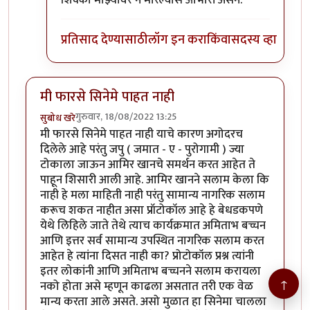
शिक्का माझ्यावर न मारल्यास आभारी असेन.
प्रतिसाद देण्यासाठी
लॉग इन करा
किंवा
सदस्य व्हा
मी फारसे सिनेमे पाहत नाही
गुरुवार, 18/08/2022 13:25
सुबोध खरे
मी फारसे सिनेमे पाहत नाही याचे कारण अगोदरच
दिलेले आहे परंतु जपु ( जमात - ए - पुरोगामी ) ज्या
टोकाला जाऊन आमिर खानचे समर्थन करत आहेत ते
पाहून शिसारी आली आहे. आमिर खानने सलाम केला कि
नाही हे मला माहिती नाही परंतु सामान्य नागरिक सलाम
करूच शकत नाहीत असा प्रॉटोकॉल आहे हे बेधडकपणे
येथे लिहिले जाते तेथे त्याच कार्यक्रमात अमिताभ बच्चन
आणि इत्तर सर्व सामान्य उपस्थित नागरिक सलाम करत
आहेत हे त्यांना दिसत नाही का? प्रोटोकॉल प्रश्न त्यांनी
इतर लोकांनी आणि अमिताभ बच्चनने सलाम करायला
↑
नको होता असे म्हणून काढला असतात तरी एक वेळ
मान्य करता आले असते. असो मुळात हा सिनेमा चालला