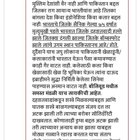
मुस्लिम देशांशी वैर नाही आणि पाकिस्तान बद्दल
जितका राग सामान्य भारतीयांना आहे तितका
बांगला देश किंवा इंडोनेशिया किंवा कतार बद्दल
नाही.
भारताचे जितके सैनिक गेल्या ७५ वर्षात
मृत्युमुखी पडले भारतात जितके दहशतवादी हल्ले
झाले जितक्या दंगली झाल्या जितके बॉम्बस्फोट
झाले त्यांचे उगम स्थान पाकिस्तानच आहे/ होते.
दुर्दैवाने याच जपु लोकाना पाकिस्तानी खेळाडूंनी/
कलाकारांनी भारतात येऊन पैसा कमावण्यात
काही गैर वाटत नाही. कलेसाठी कला किंवा
खेळासाठी खेळ हि भूमिका घेऊन त्यांना दाऊद
इब्राहीमने सुद्धा निर्मिती केलेला सिनेमा
पाहण्यास अनमान वाटत नाही.
बॉलिवूड मधील
समस्त मंडळी याच लायकीची आहेत
.
दहशतवाद्यांकडून शस्त्रे मिळवल्याबद्दल आणि
घातक शस्त्रे बाळगल्याबद्दल संजय दत्त ला
अटक झाली तरी त्याच्या बरोबर सॉलिडॅरिटी
दाखवतात. कोणालाही ड्रग्स बद्दल अटक झाली
तरी त्याच्यावर अन्याय कसा झाला याबद्दल
मोठ्या गळ्याने रडारड करतात याचा संताप