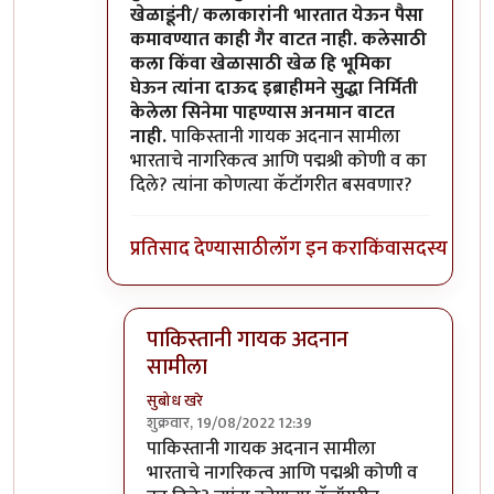
खेळाडूंनी/ कलाकारांनी भारतात येऊन पैसा
कमावण्यात काही गैर वाटत नाही. कलेसाठी
कला किंवा खेळासाठी खेळ हि भूमिका
घेऊन त्यांना दाऊद इब्राहीमने सुद्धा निर्मिती
केलेला सिनेमा पाहण्यास अनमान वाटत
नाही.
पाकिस्तानी गायक अदनान सामीला
भारताचे नागरिकत्व आणि पद्मश्री कोणी व का
दिले? त्यांना कोणत्या कॅटॉगरीत बसवणार?
प्रतिसाद देण्यासाठी
लॉग इन करा
किंवा
सदस्य व्हा
पाकिस्तानी गायक अदनान
सामीला
सुबोध खरे
शुक्रवार, 19/08/2022 12:39
In reply to
दुर्दैवाने याच जपु लोकाना
by
आग्या१९९
पाकिस्तानी गायक अदनान सामीला
भारताचे नागरिकत्व आणि पद्मश्री कोणी व