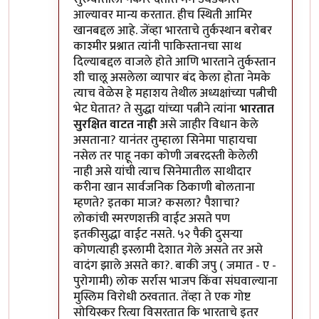
आल्यावर मान्य करतात. हीच स्थिती आमिर
खानबद्दल आहे. जेंव्हा भारताचे तुर्कस्थान बरोबर
काश्मीर प्रश्नात त्यांनी पाकिस्तानचा साथ
दिल्याबद्दल वाजले होते आणि भारताने तुर्कस्तान
शी चालू असलेला व्यापार बंद केला होता नेमके
त्याच वेळेस हे महाशय तेथील अध्यक्षांच्या पत्नीची
भेट घेतात? ते सुद्धा यांच्या पत्नीने त्यांना
भारतात
सुरक्षित वाटत नाही
असे जाहीर विधान केले
असताना? यानंतर तुम्हाला सिनेमा पाहायचा
नसेल तर पाहू नका कोणी जबरदस्ती केलेली
नाही असे यांची त्याच सिनेमातील साथीदार
करीना खान सार्वजनिक ठिकाणी बोलताना
म्हणते? इतका माज? कसला? पैशाचा?
लोकांची स्मरणशक्ती वाईट असते पण
इतकीसुद्धा वाईट नसते. ५२ पैकी दुसऱ्या
कोणत्याही इस्लामी देशात गेले असते तर असे
वादंग झाले असते का?. बाकी जपु ( जमात - ए -
पुरोगामी) लोक सर्रास भाजप किंवा संघवाल्याना
मुस्लिम विरोधी ठरवतात. तेंव्हा ते एक गोष्ट
सोयिस्कर रित्या विसरतात कि भारताचे इतर