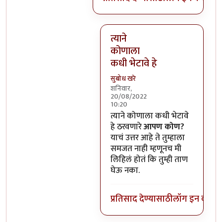
त्याने
कोणाला
कधी भेटावे हे
सुबोध खरे
शनिवार,
20/08/2022
10:20
In reply to
हो, पण त्याचा चित्रपट 
त्याने कोणाला कधी भेटावे
हे ठरवणारे
आपण कोण?
याचं उत्तर आहे ते तुम्हाला
समजत नाही म्हणूनच मी
लिहिलं होतं कि तुम्ही ताण
घेऊ नका.
प्रतिसाद देण्यासाठी
लॉग इन करा
कि