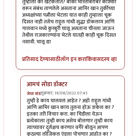
तुम्हाला का खटकतात? बाकी भारताबरोबर काश्मीर
वरून संबंध ताणलेले असताना आमिर खान तुर्कीच्या
अध्यक्षांच्या पत्नीला भेटला यात काही तुम्हाला चूक
दिसत नाही तसेच राहुल गांधी सुद्धा डोकलाम आणि
गालवान मध्ये कुरबुरी चालू असताना चीनला जाऊन
तेथील राजकारण्यांना भेटले यातही काही चूक दिसत
नसावी. चालू द्या
प्रतिसाद देण्यासाठी
लॉग इन करा
किंवा
सदस्य व्हा
आमचं सोडा डॉक्टर
शुक्रवार, 19/08/2022 07:45
जेम्स वांड
In reply to
इतके असूनही जर टर्की सोबत
by
सुबोध खरे
तुम्ही हे काय चालवलं आहेत ? अहो राहुल गांधी
आणि आमिर खान काय तुलना होऊ शकेल का ?
इतका तरी विचार करा. का चिडीला येऊन
प्रत्येकाला तुम्ही काय असेच बोलणार तुम्ही काय
त्याच्यावर दुर्लक्षच करणार वगैरे बोलून आपण
कुठल्या लॉजिकल एंडला पोचणार आहोत का ?