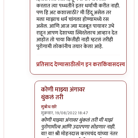
करतात त्या पध्धतीने इतर धर्माची करीत नाही.
पण हि अट कशासाठी? मी हिंदू असेल तर
मला माझाच धर्म चांगला होण्यामध्ये रस
असेल. आणि आज ज्या मजबूत पायावर उभे
राहून आपण देशाच्या स्थिरतेलाच आव्हान देत
आहोत तो पाया कितीही नाही म्हटलं तरीही
पुरोगामी लोकांनीच तयार केला आहे.
प्रतिसाद देण्यासाठी
लॉग इन करा
किंवा
सदस्य व्हा
कोणी माझ्या अंगावर
थुंकलं तरी
सुबोध खरे
शुक्रवार, 19/08/2022 18:47
In reply to
पुरोगामी आणि लिबरल
by
सर टोबी
कोणी माझ्या अंगावर थुंकलं तरी मी माझं
पुरोगामीत्व आणि उदारपणा सोडणार नाही.
वा! वा! श्री मोहनदास करमचंद यांच्या नंतर