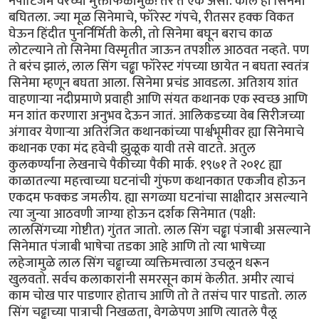
नेपोटिजम वरच्या मुक्ताफळामुळे! तर ते एक असो. काल हा सिनेमा
बघितला. ज्या मूळ सिनेमाचे, फॉरेस्ट गंपचे, रीतसर हक्क विकत
घेऊन हिंदीत पुनर्निर्मिती केली, तो सिनेमा बघून बराच काळ
लोटल्याने तो सिनेमा विस्मृतीत जाऊन तपशील आठवत नव्हते. पण
ते बरंच झालं, लाल सिंग चढ्ढा फॉरेस्ट गंपच्या छायेत न बघता स्वतंत्र
सिनेमा म्हणून बघता आला. सिनेमा प्रचंड आवडला. अतिशय शांत
वाहणाऱ्या नदीप्रमाणे प्रवाही आणि संयत कथानक एक स्वच्छ आणि
मन शांत करणारा अनुभव देऊन जातं. आलिकडच्या वेब सिरीजच्या
अंगावर येणाऱ्या अतिरंजित कथानकांच्या पार्श्वभूमीवर ह्या सिनेमाचे
कथानक एका मंद हवेची झुळूक यावी तसे वाटते. अतुल
कुलकर्ण्यांना लेखनाचे पैकीच्या पैकी मार्क. १९७१ ते २०१८ ह्या
काळातल्या महत्त्वाच्या घटनांची गुंफण कथानकात एकजीव होऊन
एकदम फक्कड जमलीय. ह्या सगळ्या घटनांचा साक्षीदार असल्याने
त्या जुन्या आठवणी जाग्या होऊन दर्शक सिनेमात (पक्षी:
लालसिंगच्या गोष्टीत) गुंतत जातो. लाल सिंग चढ्ढा पंजाबी असल्याने
सिनेमात पंजाबी भाषेचा तडका आहे आणि तो त्या भाषेच्या
लहेजामुळे लाल सिंग चढ्ढाच्या व्यक्तिमत्त्वाला उचलून धरून
खुलवतो. सर्वच कलाकारांनी समरसून कामं केलीत. अमीर त्याचं
काम चोख पार पाडणार होताच आणि तो ते तसंच पार पाडतो. लाल
सिंग चढ्ढाच्या पात्राची निखळता, वेगळेपण आणि त्यातले पैलू