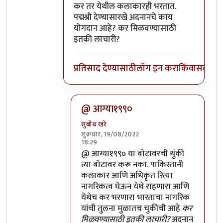
In reply to
पाकिस्तानी गायक अदनान सामीला
b
कर तर येथील कलाकारही भरतात.
पद्मश्री देण्यासारखे अदनानचे काय
योगदान आहे? कर मिळवण्यासाठी
इतकी लाचारी?
प्रतिसाद देण्यासाठी
लॉग इन करा
किंवा
सदस्य व्
@ आग्या१९९०
सुबोध खरे
शुक्रवार, 19/08/2022
18:29
In reply to
कर तर येथील कलाकारही भरतात.
@ आग्या१९९० या बोटावरची थुंकी
त्या बोटावर करू नका. पाकिस्तानी
कलाकार आणि अधिकृत रित्या
नागरिकत्व घेऊन येथे राहणारा आणि
येथेच कर भरणारा भारताचा नागरिक
यांची तुलना मुळातच चुकीची आहे
कर
मिळवण्यासाठी इतकी लाचारी?
अदनान