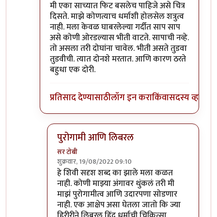
मी एका साच्यात फिट बसलेच पाहिजे असे चित्र
दिसते. माझे कोणत्याच धर्माशी होलसेल शत्रुत्व
नाही. मला केवळ घाबरलेल्या गर्दीत साप साप
असे कोणी ओरडल्यास भीती वाटते. सापाची नव्हे.
तो असला तरी दोघांना चावेल. भीती असते तुडवा
तुडवीची. त्यात दोनशे मरतात. आणि कारण ठरते
बहुधा एक दोरी.
प्रतिसाद देण्यासाठी
लॉग इन करा
किंवा
सदस्य व्हा
पुरोगामी आणि लिबरल
सर टोबी
शुक्रवार, 19/08/2022 09:10
In reply to
विरोधात वैयक्तिक पण नाही
by
गवि
हे शिवी सदृश शब्द का झाले मला कळत
नाही. कोणी माझ्या अंगावर थुंकलं तरी मी
माझं पुरोगामीत्व आणि उदारपणा सोडणार
नाही. एक आक्षेप असा घेतला जातो कि ज्या
हिरीरीने लिबरल हिंदू धर्माची चिकित्सा