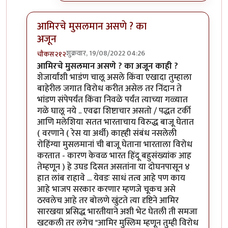
आमिरचे मुसलमान असणे ? का
अजून
शुक्रवार, 19/08/2022 04:26
चौकस२१२
In reply to
एक प्रश्न पडला आहे
by
जेम्स वांड
आमिरचे मुसलमान असणे ? का अजून काही ?
शेजार्यांशी भाडंण चालू असले किंवा एखादा तुम्हाला
बाहेरील जगात विरोध करीत असेल तर निंदान ते
भांडण संपेपर्यंत किंवा निवळे पर्यंत त्याच्या गळ्यात
गळे घालू नये .. एवढा शिष्टाचार असतो / पद्धत टर्की
आणि मलेशिया सतत भारताचाय विरुद्ध बाजू घेतात
( वरणाने ( रेस या अर्थी) काह्ही संबंध नसलेली
रोहिंग्या मुसलमानां ची बाजू घेताना भारताला विरोध
करतात - कारण केवळ भारत हिंदू बहुसंख्यांक आह
तेम्हणून ) हे उघड दिसत असतांना या दोघनपासून ४
हात लांब राहावे ... येवडः साधं तत्व आहे पण काय
आहे भाजप सरकार करणार म्हणजे चूकच असे
ठरवलेच आहे तर बोलणे खुंटते त्या दृष्टिने आमिर
सारखया प्रसिद्ध भारतीयाने अशी भेट घेतली ती समजा
खटकली तर लगेच "आमिर मुस्लिम म्हणून तुम्ही विरोध