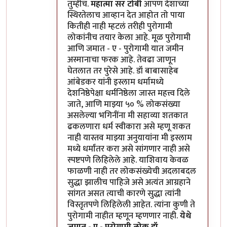
तुम्हीच.
महात्मा सर टोबी
आपण देशाच्या
स्थिरतेलाच आव्हान देत आहोत तो पाया
कितीही नाही म्हटलं तरीही पुरोगामी
लोकांनीच तयार केला आहे. मूळ पुरोगामी
आणि जमात - ए - पुरोगामी यात जमीन
अस्मानाचा फरक आहे. तेवढा जाणून
घेतलात तर पुरेसे आहे. डॉ बाबासाहेब
आंबेडकर यांनी इस्लाम धर्मामध्ये
देशनिष्ठेपेक्षा धर्मनिष्ठेला जास्त महत्त्व दिले
जाते, आणि माझ्या ५० % लोकसंख्या
असलेल्या भगिनींना मी सहाव्या शतकात
ढकलणारा धर्म स्वीकारा असे म्हणू शकत
नाही यास्तव माझ्या अनुयायांना मी इस्लाम
मध्ये धर्मांतर करा असे सांगणार नाही असे
स्पष्टपणे लिहिलेले आहे. याशिवाय केवळ
फाळणी नाही तर लोकसंख्येची अदलाबदल
सुद्धा झालीच पाहिजे असे अत्यंत आग्रहाने
सांगत असत त्याची कारणे सुद्धा त्यांनी
विस्तृतपणे लिहिलेली आहेत. त्यांना कुणी ते
पुरोगामी नाहीत म्हणून म्हणणार नाही.
येथे