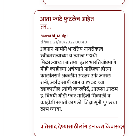
आता फाटे फुटलेच आहेत
तर…
Marathi_Mulgi
रविवार, 21/08/2022 00:40
In reply to
दुर्दैवाने याच जपु लोकाना
by
आग्या१९९
अदनान सामीने भारतिय नागरीकत्व
स्वीकारल्याच्या व त्याला पद्मश्री
मिळाल्याच्या बातम्या इतर भारतियांप्रमाणे
मीही काहीश्या अचंब्याने पाहिल्या होत्या.
कालांतराने अकलीम अख्तर उर्फ जनरल
रानी, अर्शद सामी खान व १९७० च्या
दशकातील त्यांची कारकीर्द, आरूसा आलम
इ. विषयी थोडी फार माहिती मिळाली व
काहीशी संगती लागली. जिज्ञासूंनी गुगलचा
लाभ घ्यावा.
प्रतिसाद देण्यासाठी
लॉग इन करा
किंवा
सदस्य व्हा