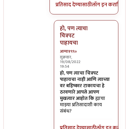
प्रतिसाद देण्यासाठी
लॉग इन करा
किंवा
स
हो, पण त्याचा
चित्रपट
पाहायचा
आग्या१९९०
शुक्रवार,
19/08/2022
19:54
In reply to
याचा या प्रतिसादाशी काय
हो, पण त्याचा चित्रपट
पाहायचा नाही आणि त्याच्या
वर बहिष्कार टाकायचा हे
ठरवणारे आपले आपण
मुखत्यार आहोत कि
ह्याचा
माझ्या प्रतिसादाशी काय
संबंध?
प्रतिसाद देण्यासाठी
लॉग इन करा
किंव