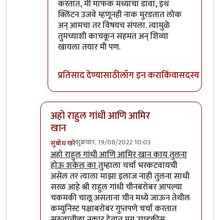
करतात, मी माफक मध्याचा डावा, इथं
क्लिंटन उजवे म्हणूनही नाक मुरडतात लोक
अन् आमचा तर विषयच संपला. त्यामुळे
तुमच्याशी काचकून सहमत अन् शिव्या
खायला तयार मी पण.
प्रतिसाद देण्यासाठी
लॉग इन करा
किंवा
सदस्य व्हा
अहो राहुल गांधी आणि आमिर
खान
शुक्रवार, 19/08/2022 10:03
सुबोध खरे
In reply to
आमचं सोडा डॉक्टर
by
जेम्स वांड
अहो राहुल गांधी आणि आमिर खान काय तुलना
होऊ शकेल का
तुम्हाला चर्चा भरकटवायची
असेल तर त्याला माझा इलाज नाही तुलना साधी
सरळ आहे श्री राहुल गांधी चीनबरोबर आपल्या
चकमकी चालू असताना चीन मध्ये जाऊन तेथील
कम्युनिस्ट पक्षाबरोबर गुप्तपणे चर्चा करतात
सुरुवातीला नकार देतात मग उघडकीस