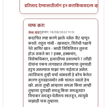
प्रतिसाद देण्यासाठी
लॉग इन करा
किंवा
सदस्य व्हा
माफ करा
शुक्रवार, 19/08/2022 11:13
जेम्स वांड
In reply to
अहो राहुल गांधी आणि आमिर खान
by
सुब
कदाचित स्पष्ट करणे झाले नसेल नीट म्हणून
करतो. राहुल गांधी - खासदार, विरोधी पक्षाचे
नेते आमिर खान - ब्लडी सिविलियन तुलना
होऊ शकते का ? हक्क, हक्कभंग,
विशेषाधिकार, इत्यादींच्या हवाल्याने ? तरीही
दोघांना एकच तागड्यात तोलण्याचा तुमचाही
हट्टच असल्यास माझा पण नाईलाज असेल.
त्याशिवाय तुम्ही चर्चा थांबवली हे बरेच केलेत
कारण दुराग्रहासमोर तर्क चालत नसतो हेच
खरे. आता तुम्ही आम्हाला समजा किंवा आम्ही
तुम्हाला दुराग्रही समजू किंवा समजूतदार
मिपाकर समजून घेतीलच स्वतःहून, त्यामुळे
माझाही पास तुम्हाला.