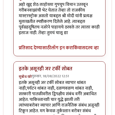
In reply to
अहो खुद्द शेठ लाहोरला गुपचुप
by
प्रचेतस
अहो खुद्द शेठ लाहोरला गुपचुप विमान उतरवून
गरीबनवाझांची भेट घेतात तेव्हा तो राजकीय
मास्टरस्ट्रोक असतो याबद्दल श्री मोदी यांनी प्रत्यक्ष
मुलाखतीत स्पष्टीकरण दिलेले आहे. त्याबद्दल
पूर्वग्रहदूषितच नजरेने पाहायचे ठरवले तर त्याला काही
इलाज नाही. तेंव्हा तुमचं चालू द्या
प्रतिसाद देण्यासाठी
लॉग इन करा
किंवा
सदस्य व्हा
इतके असूनही जर टर्की सोबत
गुरुवार, 18/08/2022 12:51
सुबोध खरे
In reply to
एक प्रश्न पडला आहे
by
जेम्स वांड
इतके असूनही जर टर्की सोबत व्यापार थांबत
नाही,पर्यटन थांबत नाही, दळणवळण थांबत नाही,
सरकारी पातळीवरील द्विपक्षीय संबंध वगैरे अबाधित
आहेत. पाकिस्तानशी चार युद्धे झाली तरी
त्यांच्याबरोबर व्यापार आणि राजनैतिक संबंध अजूनही
टिकून आहेत. मग केवळ तुर्कस्तान बरोबर संबंध