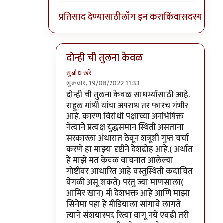
प्रतिसाद देण्यासाठी
लॉग इन करा
किंवा
सदस्य व्हा
दोन्ही ची तुलना केवळ
सुबोध खरे
शुक्रवार, 19/08/2022 11:33
In reply to
माफ करा
by
जेम्स वांड
दोन्ही ची तुलना केवळ साधर्म्यासाठी आहे.
राहुल गांधी यांचा अपराध तर फारच गंभीर
आहे. कारण विरोधी पक्षाच्या अनभिषिक्त
नेत्याने प्रत्यक्ष युद्धसमान स्थिती असताना
सरकारला अंधारात ठेवून शत्रूशी गुप्त चर्चा
करणे हा माझ्या दृष्टीने देशद्रोह आहे.( अर्थात
हे माझे मत केवळ वाचनात आलेल्या
गोष्टींवर आधारित आहे वस्तुस्थिती कदाचित
वेगळी असू शकते) परंतु ज्या माणसाला(
आमिर खान) मी देशभक्त आहे आणि माझा
सिनेमा पहा हे मीडियाला सांगावे लागते
त्याने संशयास्पद रित्या वागू नये एवढी तरी