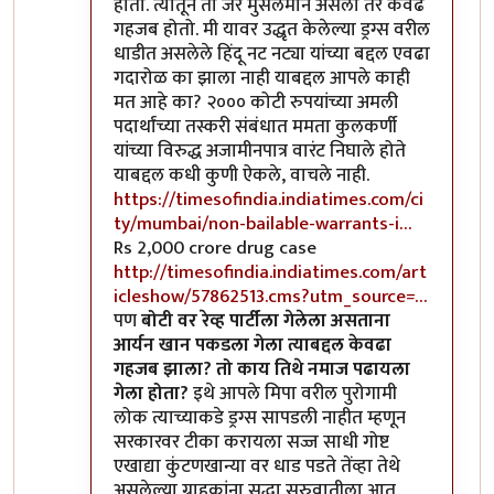
होतो. त्यातून तो जर मुसलमान असला तर केवढं
गहजब होतो. मी यावर उद्धृत केलेल्या ड्रग्स वरील
धाडीत असलेले हिंदू नट नट्या यांच्या बद्दल एवढा
गदारोळ का झाला नाही याबद्दल आपले काही
मत आहे का? २००० कोटी रुपयांच्या अमली
पदार्थांच्या तस्करी संबंधात ममता कुलकर्णी
यांच्या विरुद्ध अजामीनपात्र वारंट निघाले होते
याबद्दल कधी कुणी ऐकले, वाचले नाही.
https://timesofindia.indiatimes.com/ci
ty/mumbai/non-bailable-warrants-i…
Rs 2,000 crore drug case
http://timesofindia.indiatimes.com/art
icleshow/57862513.cms?utm_source=…
पण
बोटी वर रेव्ह पार्टीला गेलेला असताना
आर्यन खान पकडला गेला त्याबद्दल केवढा
गहजब झाला? तो काय तिथे नमाज पढायला
गेला होता?
इथे आपले मिपा वरील पुरोगामी
लोक त्याच्याकडे ड्रग्स सापडली नाहीत म्हणून
सरकारवर टीका करायला सज्ज साधी गोष्ट
एखाद्या कुंटणखान्या वर धाड पडते तेंव्हा तेथे
असलेल्या ग्राहकांना सुद्धा सुरुवातीला आत