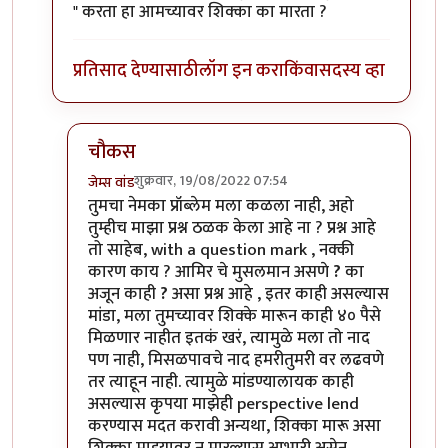
" करता हा आमच्यावर शिक्का का मारता ?
प्रतिसाद देण्यासाठी
लॉग इन करा
किंवा
सदस्य व्हा
चौकस
शुक्रवार, 19/08/2022 07:54
जेम्स वांड
In reply to
आमिरचे मुसलमान असणे ? का अजून
by
चौक
तुमचा नेमका प्रॉब्लेम मला कळला नाही, अहो
तुम्हीच माझा प्रश्न ठळक केला आहे ना ? प्रश्न आहे
तो साहेब, with a question mark , नक्की
कारण काय ? आमिर चे मुसलमान असणे
?
का
अजून काही
?
असा प्रश्न आहे , इतर काही असल्यास
मांडा, मला तुमच्यावर शिक्के मारून काही ४० पैसे
मिळणार नाहीत इतकं खरं, त्यामुळे मला तो नाद
पण नाही, मिसळपावचे नाद हमरीतुमरी वर लढवणे
तर त्याहून नाही. त्यामुळे मांडण्यालायक काही
असल्यास कृपया माझेही perspective lend
करण्यास मदत करावी अन्यथा, शिक्का मारू असा