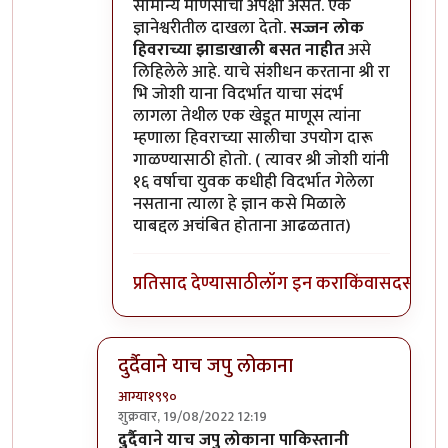
सामान्य माणसाची अपेक्षा असते. एक
ज्ञानेश्वरीतील दाखला देतो.
सज्जन लोक
हिवराच्या झाडाखाली बसत नाहीत
असे
लिहिलेले आहे. याचे संशीधन करताना श्री रा
भि जोशी याना विदर्भात याचा संदर्भ
लागला तेथील एक खेडूत माणूस त्यांना
म्हणाला हिवराच्या सालीचा उपयोग दारू
गाळण्यासाठी होतो. ( त्यावर श्री जोशी यांनी
१६ वर्षाचा युवक कधीही विदर्भात गेलेला
नसताना त्याला हे ज्ञान कसे मिळाले
याबद्दल अचंबित होताना आढळतात)
प्रतिसाद देण्यासाठी
लॉग इन करा
किंवा
सदस्य व्हा
दुर्दैवाने याच जपु लोकाना
आग्या१९९०
शुक्रवार, 19/08/2022 12:19
In reply to
अहो राहुल गांधी आणि आमिर खान
by
सुब
दुर्दैवाने याच जपु लोकाना पाकिस्तानी