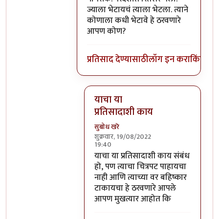
ज्याला भेटायचं त्याला भेटला. त्याने
कोणाला कधी भेटावे हे ठरवणारे
आपण कोण?
प्रतिसाद देण्यासाठी
लॉग इन करा
किंवा
सदस
याचा या
प्रतिसादाशी काय
सुबोध खरे
शुक्रवार, 19/08/2022
19:40
In reply to
आमिर खान देशाचा सामान्य
याचा या प्रतिसादाशी काय संबंध
हो, पण त्याचा चित्रपट पाहायचा
नाही आणि त्याच्या वर बहिष्कार
टाकायचा हे ठरवणारे आपले
आपण मुखत्यार आहोत कि