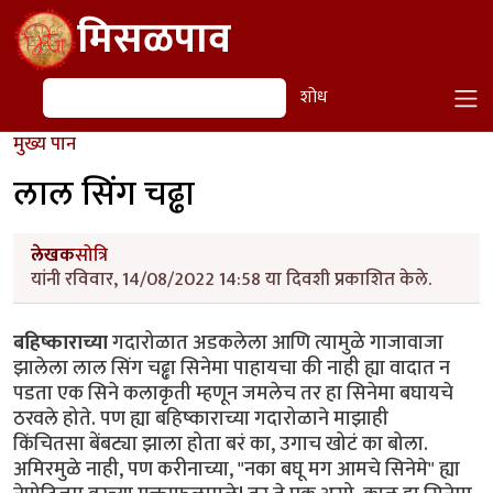
Skip to main content
मिसळपाव
शोध
शोध
मुख्य पान
लाल सिंग चढ्ढा
लेखक
सोत्रि
यांनी रविवार, 14/08/2022 14:58 या दिवशी प्रकाशित केले.
बहिष्काराच्या
गदारोळात अडकलेला आणि त्यामुळे गाजावाजा
झालेला लाल सिंग चढ्ढा सिनेमा पाहायचा की नाही ह्या वादात न
पडता एक सिने कलाकृती म्हणून जमलेच तर हा सिनेमा बघायचे
ठरवले होते. पण ह्या बहिष्काराच्या गदारोळाने माझाही
किंचितसा बेंबट्या झाला होता बरं का, उगाच खोटं का बोला.
अमिरमुळे नाही, पण करीनाच्या, "नका बघू मग आमचे सिनेमे" ह्या