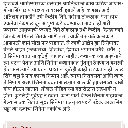
दाखवणं आमिरसारख्या कसदार अभिनेत्याला काय कठिण जाणार?
मोना सिंग छाप पाडण्यात यशस्वी झाली आहे. कणखर आई
अतिशय ताकदीने उभी केलीय तिने. करीना ठीकठाक. पैसा हाच
एकमेव निकष लावून आयुष्याकडे बघण्याच्या नादात होणारी
रूपाच्या आयुष्याची फरपट तिने ठीकठाक उभी केलीय, दिग्दर्शकाने
जितकं सांगितलं तितकं आणि तसं! . बाकीचे सगळे कलाकार
आपापली कामं चोख पार पाडतात. जे काही आक्षेप ह्या सिनेमावर
घेतले आहेत (लष्कराचा, शिखांचा, देशाचा अपमान वगैरे...वगैरे...)
ते सिनेमा बघताना कुठेही जाणवत नाहीत. कथानकाच्या अनुषंगाने
त्या घटना येतात आणि सिमेना कथानकात गुंतवून ठेवण्यात यशस्वी
होत असल्याने त्या घटना घडताना कुठेही काही खटकत नाही. लाल
सिंग चढ्ढा हे पात्र फारच निष्पाप आहे. त्याची निरागसता आणि त्याचं
ते निष्पाप असणं सिनेमा बघताना लक्षात आलं की ह्या सगळ्या बाबी
गौण होऊन जातात. सोशल मीडियाच्या गदारोळात सहभागी न
होता, कुठलेही पूर्वग्रह न ठेवता, कोरी पाटी घेऊन सिनेमा पाहायला
गेल्यास एक नितांत सुंदर सिनेमाचा अनुभव पदरी पडेल. लाल सिंग
चढ्ढा त्या दर्जाचा सिनेमा नक्कीच आहे!