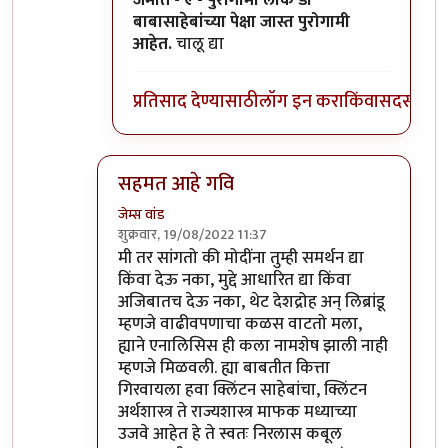
जमात - ए - पुरोगामी लोक डॉ
बाबासाहेबांच्या पेक्षा जास्त पुरोगामी
आहेत.
चालू द्या
प्रतिसाद देण्यासाठी
लॉग इन करा
किंवा
सदस्य व्हा
सहमत आहे गवि
जेम्स वांड
शुक्रवार, 19/08/2022 11:37
In reply to
विरोधात वैयक्तिक पण नाही
by
गवि
मी तर सांगतो की मोदींना तुम्ही समर्थन द्या
किंवा देऊ नका, मुद्दे आधारित द्या किंवा
अजिबातच देऊ नका, थेट देशद्रोह अन् लिब्रांडू
म्हणजे वाढीवपणाचा कळस वाटतो मला,
ह्याने एनालिसिस ही कला नामशेष झाली नाही
म्हणजे मिळवली. ह्या बाबतीत कित्ता
गिरवायला हवा क्लिंटन साहेबांचा, क्लिंटन
अर्थशास्त्र ते राज्यशास्त्र माफक मध्याच्या
उजवे आहेत हे ते स्वतः निरलास कबूल