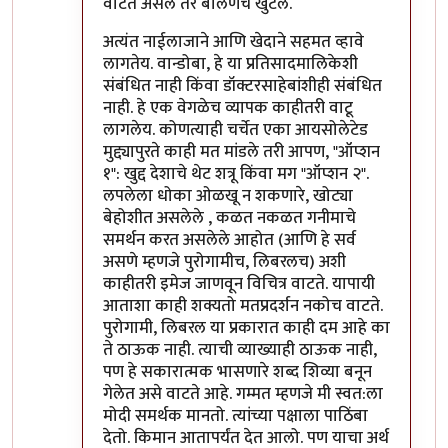
वाटत असेल तर बोलणंच खुंटलं.
अत्यंत नाईलाजाने आणि खेदाने सहमत व्हावे
लागतेय. वान्डोबा, हे या प्रतिसादमालिकेशी
संबंधित नाही किंवा डॉक्टरसाहेबांशीही संबंधित
नाही. हे एक वेगळेच व्यापक काहीतरी वाटू
लागलेय. कोणत्याही चर्चेत एका आयसोलेटेड
मुद्द्यापुरते काही मत मांडले तरी आपण, "ऑप्शन
१": खुद्द देशाचे थेट शत्रू किंवा मग "ऑप्शन २".
लपलेला धोका ओळखू न शकणारे, खोट्या
बेहोशीत असलेले , कळत नकळत गनीमाचे
समर्थन करत असलेले आहोत (आणि हे सर्व
असणे म्हणजे पुरोगामीच, लिबरलच) अशी
काहीतरी इमेज जाणवून विचित्र वाटते. यापायी
आताशा काही शक्यतो मतप्रदर्शन नकोच वाटते.
पुरोगामी, लिबरल या प्रकारात काही दम आहे का
ते ठाऊक नाही. त्याची व्याख्याही ठाऊक नाही,
पण हे सकारात्मक भासणारे शब्द शिव्या बनून
गेलेत असे वाटते आहे. गम्मत म्हणजे मी स्वत:ला
मोदी समर्थक मानतो. त्यांच्या पक्षाला पाठिंबा
देतो. किमान आतापर्यंत देत आलो. पण याचा अर्थ