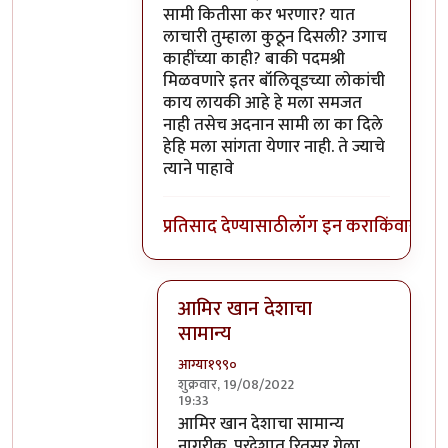
सामी कितीसा कर भरणार? यात
लाचारी तुम्हाला कुठून दिसली? उगाच
काहींच्या काही? बाकी पदमश्री
मिळवणारे इतर बॉलिवूडच्या लोकांची
काय लायकी आहे हे मला समजत
नाही तसेच अदनान सामी ला का दिले
हेहि मला सांगता येणार नाही. ते ज्याचे
त्याने पाहावे
प्रतिसाद देण्यासाठी
लॉग इन करा
किंवा
सदस्य
आमिर खान देशाचा
सामान्य
आग्या१९९०
शुक्रवार, 19/08/2022
19:33
In reply to
@ आग्या१९९०
by
सुबोध खरे
आमिर खान देशाचा सामान्य
नागरीक. परदेशात रितसर गेला.