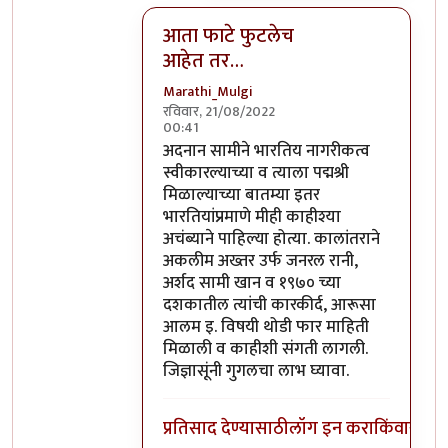
आता फाटे फुटलेच
आहेत तर…
Marathi_Mulgi
रविवार, 21/08/2022
00:41
In reply to
कर तर येथील कलाकारही भरतात.
अदनान सामीने भारतिय नागरीकत्व
स्वीकारल्याच्या व त्याला पद्मश्री
मिळाल्याच्या बातम्या इतर
भारतियांप्रमाणे मीही काहीश्या
अचंब्याने पाहिल्या होत्या. कालांतराने
अकलीम अख्तर उर्फ जनरल रानी,
अर्शद सामी खान व १९७० च्या
दशकातील त्यांची कारकीर्द, आरूसा
आलम इ. विषयी थोडी फार माहिती
मिळाली व काहीशी संगती लागली.
जिज्ञासूंनी गुगलचा लाभ घ्यावा.
प्रतिसाद देण्यासाठी
लॉग इन करा
किंवा
सदस्य