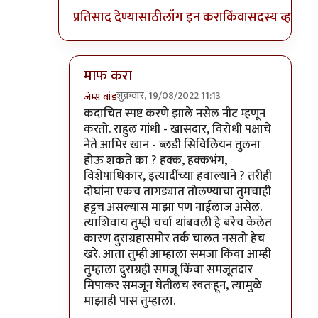
प्रतिसाद देण्यासाठी
लॉग इन करा
किंवा
सदस्य व्हा
माफ करा
शुक्रवार, 19/08/2022 11:13
जेम्स वांड
In reply to
अहो राहुल गांधी आणि आमिर खान
by
सुब
कदाचित स्पष्ट करणे झाले नसेल नीट म्हणून
करतो. राहुल गांधी - खासदार, विरोधी पक्षाचे
नेते आमिर खान - ब्लडी सिविलियन तुलना
होऊ शकते का ? हक्क, हक्कभंग,
विशेषाधिकार, इत्यादींच्या हवाल्याने ? तरीही
दोघांना एकच तागड्यात तोलण्याचा तुमचाही
हट्टच असल्यास माझा पण नाईलाज असेल.
त्याशिवाय तुम्ही चर्चा थांबवली हे बरेच केलेत
कारण दुराग्रहासमोर तर्क चालत नसतो हेच
खरे. आता तुम्ही आम्हाला समजा किंवा आम्ही
तुम्हाला दुराग्रही समजू किंवा समजूतदार
मिपाकर समजून घेतीलच स्वतःहून, त्यामुळे
माझाही पास तुम्हाला.