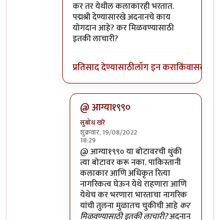
In reply to
पाकिस्तानी गायक अदनान सामीला
b
कर तर येथील कलाकारही भरतात.
पद्मश्री देण्यासारखे अदनानचे काय
योगदान आहे? कर मिळवण्यासाठी
इतकी लाचारी?
प्रतिसाद देण्यासाठी
लॉग इन करा
किंवा
सदस्य व्
@ आग्या१९९०
सुबोध खरे
शुक्रवार, 19/08/2022
18:29
In reply to
कर तर येथील कलाकारही भरतात.
@ आग्या१९९० या बोटावरची थुंकी
त्या बोटावर करू नका. पाकिस्तानी
कलाकार आणि अधिकृत रित्या
नागरिकत्व घेऊन येथे राहणारा आणि
येथेच कर भरणारा भारताचा नागरिक
यांची तुलना मुळातच चुकीची आहे
कर
मिळवण्यासाठी इतकी लाचारी?
अदनान