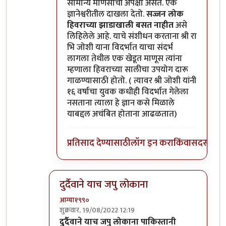
सामान्य माणसाची अपेक्षा असते. एक
ज्ञानेश्वरीतील दाखला देतो.
सज्जन लोक
हिवराच्या झाडाखाली बसत नाहीत
असे
लिहिलेले आहे. याचे संशीधन करताना श्री रा
भि जोशी याना विदर्भात याचा संदर्भ
लागला तेथील एक खेडूत माणूस त्यांना
म्हणाला हिवराच्या सालीचा उपयोग दारू
गाळण्यासाठी होतो. ( त्यावर श्री जोशी यांनी
१६ वर्षाचा युवक कधीही विदर्भात गेलेला
नसताना त्याला हे ज्ञान कसे मिळाले
याबद्दल अचंबित होताना आढळतात)
प्रतिसाद देण्यासाठी
लॉग इन करा
किंवा
सदस्य व्हा
दुर्दैवाने याच जपु लोकाना
आग्या१९९०
शुक्रवार, 19/08/2022 12:19
In reply to
अहो राहुल गांधी आणि आमिर खान
by
सुब
दुर्दैवाने याच जपु लोकाना पाकिस्तानी