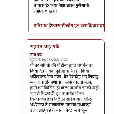
जमात - ए - पुरोगामी लोक डॉ
बाबासाहेबांच्या पेक्षा जास्त पुरोगामी
आहेत.
चालू द्या
प्रतिसाद देण्यासाठी
लॉग इन करा
किंवा
सदस्य व्हा
सहमत आहे गवि
जेम्स वांड
शुक्रवार, 19/08/2022 11:37
In reply to
विरोधात वैयक्तिक पण नाही
by
गवि
मी तर सांगतो की मोदींना तुम्ही समर्थन द्या
किंवा देऊ नका, मुद्दे आधारित द्या किंवा
अजिबातच देऊ नका, थेट देशद्रोह अन् लिब्रांडू
म्हणजे वाढीवपणाचा कळस वाटतो मला,
ह्याने एनालिसिस ही कला नामशेष झाली नाही
म्हणजे मिळवली. ह्या बाबतीत कित्ता
गिरवायला हवा क्लिंटन साहेबांचा, क्लिंटन
अर्थशास्त्र ते राज्यशास्त्र माफक मध्याच्या
उजवे आहेत हे ते स्वतः निरलास कबूल