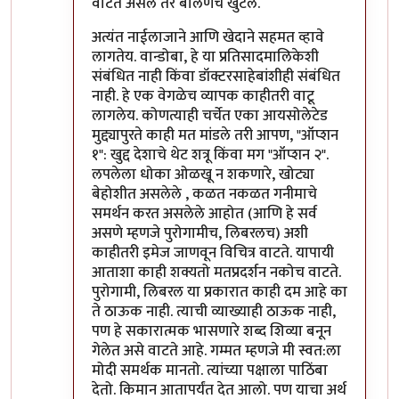
वाटत असेल तर बोलणंच खुंटलं.
अत्यंत नाईलाजाने आणि खेदाने सहमत व्हावे
लागतेय. वान्डोबा, हे या प्रतिसादमालिकेशी
संबंधित नाही किंवा डॉक्टरसाहेबांशीही संबंधित
नाही. हे एक वेगळेच व्यापक काहीतरी वाटू
लागलेय. कोणत्याही चर्चेत एका आयसोलेटेड
मुद्द्यापुरते काही मत मांडले तरी आपण, "ऑप्शन
१": खुद्द देशाचे थेट शत्रू किंवा मग "ऑप्शन २".
लपलेला धोका ओळखू न शकणारे, खोट्या
बेहोशीत असलेले , कळत नकळत गनीमाचे
समर्थन करत असलेले आहोत (आणि हे सर्व
असणे म्हणजे पुरोगामीच, लिबरलच) अशी
काहीतरी इमेज जाणवून विचित्र वाटते. यापायी
आताशा काही शक्यतो मतप्रदर्शन नकोच वाटते.
पुरोगामी, लिबरल या प्रकारात काही दम आहे का
ते ठाऊक नाही. त्याची व्याख्याही ठाऊक नाही,
पण हे सकारात्मक भासणारे शब्द शिव्या बनून
गेलेत असे वाटते आहे. गम्मत म्हणजे मी स्वत:ला
मोदी समर्थक मानतो. त्यांच्या पक्षाला पाठिंबा
देतो. किमान आतापर्यंत देत आलो. पण याचा अर्थ