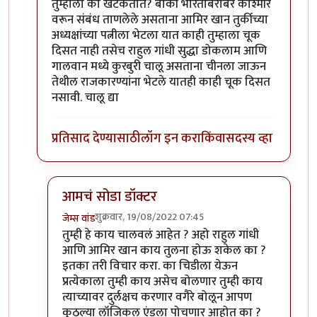
तुम्हाला का खटकतात? बाकी भारताबरोबर काश्मीर
वरून संबंध ताणलेले असताना आमिर खान तुर्कीच्या
अध्यक्षांच्या पत्नीला भेटला यात काही तुम्हाला चूक
दिसत नाही तसेच राहुल गांधी सुद्धा डोकलाम आणि
गालवान मध्ये कुरबुरी चालू असताना चीनला जाऊन
तेथील राजकारण्यांना भेटले यातही काही चूक दिसत
नसावी. चालू द्या
प्रतिसाद देण्यासाठी
लॉग इन करा
किंवा
सदस्य व्हा
आमचं सोडा डॉक्टर
शुक्रवार, 19/08/2022 07:45
जेम्स वांड
In reply to
इतके असूनही जर टर्की सोबत
by
सुबोध खरे
तुम्ही हे काय चालवलं आहेत ? अहो राहुल गांधी
आणि आमिर खान काय तुलना होऊ शकेल का ?
इतका तरी विचार करा. का चिडीला येऊन
प्रत्येकाला तुम्ही काय असेच बोलणार तुम्ही काय
त्याच्यावर दुर्लक्षच करणार वगैरे बोलून आपण
कुठल्या लॉजिकल एंडला पोचणार आहोत का ?