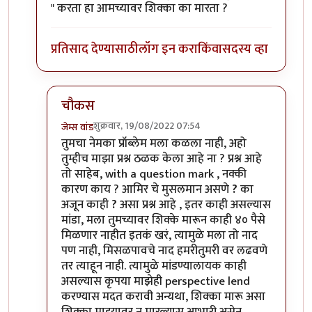
" करता हा आमच्यावर शिक्का का मारता ?
प्रतिसाद देण्यासाठी
लॉग इन करा
किंवा
सदस्य व्हा
चौकस
शुक्रवार, 19/08/2022 07:54
जेम्स वांड
In reply to
आमिरचे मुसलमान असणे ? का अजून
by
चौक
तुमचा नेमका प्रॉब्लेम मला कळला नाही, अहो
तुम्हीच माझा प्रश्न ठळक केला आहे ना ? प्रश्न आहे
तो साहेब, with a question mark , नक्की
कारण काय ? आमिर चे मुसलमान असणे
?
का
अजून काही
?
असा प्रश्न आहे , इतर काही असल्यास
मांडा, मला तुमच्यावर शिक्के मारून काही ४० पैसे
मिळणार नाहीत इतकं खरं, त्यामुळे मला तो नाद
पण नाही, मिसळपावचे नाद हमरीतुमरी वर लढवणे
तर त्याहून नाही. त्यामुळे मांडण्यालायक काही
असल्यास कृपया माझेही perspective lend
करण्यास मदत करावी अन्यथा, शिक्का मारू असा