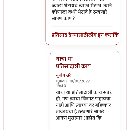
ज्याला भेटायचं त्याला भेटला. त्याने
कोणाला कधी भेटावे हे ठरवणारे
आपण कोण?
प्रतिसाद देण्यासाठी
लॉग इन करा
किंवा
सदस
याचा या
प्रतिसादाशी काय
सुबोध खरे
शुक्रवार, 19/08/2022
19:40
In reply to
आमिर खान देशाचा सामान्य
याचा या प्रतिसादाशी काय संबंध
हो, पण त्याचा चित्रपट पाहायचा
नाही आणि त्याच्या वर बहिष्कार
टाकायचा हे ठरवणारे आपले
आपण मुखत्यार आहोत कि