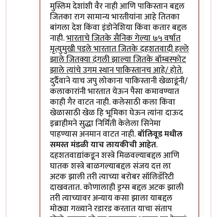
मुस्लिम देशांशी वैर नाही आणि पाकिस्तान बद्दल
जितका राग सामान्य भारतीयांना आहे तितका
बांगला देश किंवा इंडोनेशिया किंवा कतार बद्दल
नाही.
भारताचे जितके सैनिक गेल्या ७५ वर्षात
मृत्युमुखी पडले भारतात जितके दहशतवादी हल्ले
झाले जितक्या दंगली झाल्या जितके बॉम्बस्फोट
झाले त्यांचे उगम स्थान पाकिस्तानच आहे/ होते.
दुर्दैवाने याच जपु लोकाना पाकिस्तानी खेळाडूंनी/
कलाकारांनी भारतात येऊन पैसा कमावण्यात
काही गैर वाटत नाही. कलेसाठी कला किंवा
खेळासाठी खेळ हि भूमिका घेऊन त्यांना दाऊद
इब्राहीमने सुद्धा निर्मिती केलेला सिनेमा
पाहण्यास अनमान वाटत नाही.
बॉलिवूड मधील
समस्त मंडळी याच लायकीची आहेत
.
दहशतवाद्यांकडून शस्त्रे मिळवल्याबद्दल आणि
घातक शस्त्रे बाळगल्याबद्दल संजय दत्त ला
अटक झाली तरी त्याच्या बरोबर सॉलिडॅरिटी
दाखवतात. कोणालाही ड्रग्स बद्दल अटक झाली
तरी त्याच्यावर अन्याय कसा झाला याबद्दल
मोठ्या गळ्याने रडारड करतात याचा संताप