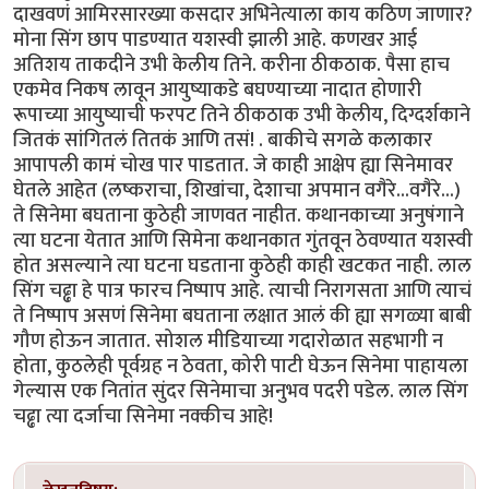
दाखवणं आमिरसारख्या कसदार अभिनेत्याला काय कठिण जाणार?
मोना सिंग छाप पाडण्यात यशस्वी झाली आहे. कणखर आई
अतिशय ताकदीने उभी केलीय तिने. करीना ठीकठाक. पैसा हाच
एकमेव निकष लावून आयुष्याकडे बघण्याच्या नादात होणारी
रूपाच्या आयुष्याची फरपट तिने ठीकठाक उभी केलीय, दिग्दर्शकाने
जितकं सांगितलं तितकं आणि तसं! . बाकीचे सगळे कलाकार
आपापली कामं चोख पार पाडतात. जे काही आक्षेप ह्या सिनेमावर
घेतले आहेत (लष्कराचा, शिखांचा, देशाचा अपमान वगैरे...वगैरे...)
ते सिनेमा बघताना कुठेही जाणवत नाहीत. कथानकाच्या अनुषंगाने
त्या घटना येतात आणि सिमेना कथानकात गुंतवून ठेवण्यात यशस्वी
होत असल्याने त्या घटना घडताना कुठेही काही खटकत नाही. लाल
सिंग चढ्ढा हे पात्र फारच निष्पाप आहे. त्याची निरागसता आणि त्याचं
ते निष्पाप असणं सिनेमा बघताना लक्षात आलं की ह्या सगळ्या बाबी
गौण होऊन जातात. सोशल मीडियाच्या गदारोळात सहभागी न
होता, कुठलेही पूर्वग्रह न ठेवता, कोरी पाटी घेऊन सिनेमा पाहायला
गेल्यास एक नितांत सुंदर सिनेमाचा अनुभव पदरी पडेल. लाल सिंग
चढ्ढा त्या दर्जाचा सिनेमा नक्कीच आहे!