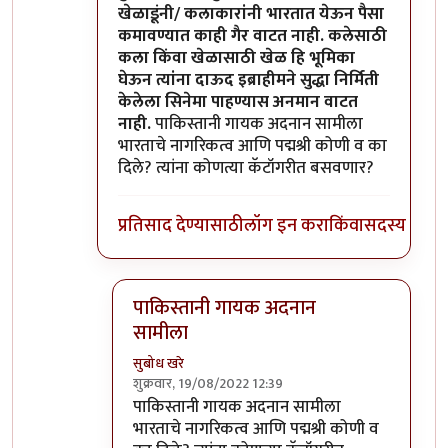
खेळाडूंनी/ कलाकारांनी भारतात येऊन पैसा
कमावण्यात काही गैर वाटत नाही. कलेसाठी
कला किंवा खेळासाठी खेळ हि भूमिका
घेऊन त्यांना दाऊद इब्राहीमने सुद्धा निर्मिती
केलेला सिनेमा पाहण्यास अनमान वाटत
नाही.
पाकिस्तानी गायक अदनान सामीला
भारताचे नागरिकत्व आणि पद्मश्री कोणी व का
दिले? त्यांना कोणत्या कॅटॉगरीत बसवणार?
प्रतिसाद देण्यासाठी
लॉग इन करा
किंवा
सदस्य व्हा
पाकिस्तानी गायक अदनान
सामीला
सुबोध खरे
शुक्रवार, 19/08/2022 12:39
In reply to
दुर्दैवाने याच जपु लोकाना
by
आग्या१९९
पाकिस्तानी गायक अदनान सामीला
भारताचे नागरिकत्व आणि पद्मश्री कोणी व