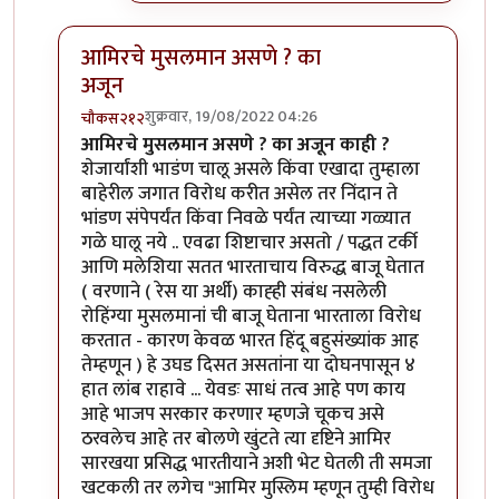
आमिरचे मुसलमान असणे ? का
अजून
शुक्रवार, 19/08/2022 04:26
चौकस२१२
In reply to
एक प्रश्न पडला आहे
by
जेम्स वांड
आमिरचे मुसलमान असणे ? का अजून काही ?
शेजार्यांशी भाडंण चालू असले किंवा एखादा तुम्हाला
बाहेरील जगात विरोध करीत असेल तर निंदान ते
भांडण संपेपर्यंत किंवा निवळे पर्यंत त्याच्या गळ्यात
गळे घालू नये .. एवढा शिष्टाचार असतो / पद्धत टर्की
आणि मलेशिया सतत भारताचाय विरुद्ध बाजू घेतात
( वरणाने ( रेस या अर्थी) काह्ही संबंध नसलेली
रोहिंग्या मुसलमानां ची बाजू घेताना भारताला विरोध
करतात - कारण केवळ भारत हिंदू बहुसंख्यांक आह
तेम्हणून ) हे उघड दिसत असतांना या दोघनपासून ४
हात लांब राहावे ... येवडः साधं तत्व आहे पण काय
आहे भाजप सरकार करणार म्हणजे चूकच असे
ठरवलेच आहे तर बोलणे खुंटते त्या दृष्टिने आमिर
सारखया प्रसिद्ध भारतीयाने अशी भेट घेतली ती समजा
खटकली तर लगेच "आमिर मुस्लिम म्हणून तुम्ही विरोध