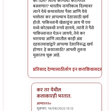
का दिले? त्यांना कोणत्या कॅटॉगरीत
बसवणार? भारतीय नागरिकत्व दिल्यावर
त्याने येथे कमावलेला पैसा आणि येथे
भरलेला कर आपल्याच देशासाठी खर्च
होतो. पाकिस्तानी खेळाडूंना आय पी एल
मध्ये कोट्यवधी रुपये द्यायचे, त्यांनी ते पैसे
पाकिस्तानात घेऊन जायचे, तेथे कर
भरायचा आणि त्यातील काही अंश
दहशतवाद्यांद्वारे आपल्या देशाविरुद्ध खर्च
होणार. हे कशासाठी? आपली तुलना
मुळातच चूक आहे.
प्रतिसाद देण्यासाठी
लॉग इन करा
किंवा
सदस्य व्हा
कर तर येथील
कलाकारही भरतात.
आग्या१९९०
शुक्रवार, 19/08/2022 13:12