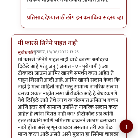
शिक्का माझ्यावर न मारल्यास आभारी असेन.
प्रतिसाद देण्यासाठी
लॉग इन करा
किंवा
सदस्य व्हा
मी फारसे सिनेमे पाहत नाही
गुरुवार, 18/08/2022 13:25
सुबोध खरे
मी फारसे सिनेमे पाहत नाही याचे कारण अगोदरच
दिलेले आहे परंतु जपु ( जमात - ए - पुरोगामी ) ज्या
टोकाला जाऊन आमिर खानचे समर्थन करत आहेत ते
पाहून शिसारी आली आहे. आमिर खानने सलाम केला कि
नाही हे मला माहिती नाही परंतु सामान्य नागरिक सलाम
करूच शकत नाहीत असा प्रॉटोकॉल आहे हे बेधडकपणे
येथे लिहिले जाते तेथे त्याच कार्यक्रमात अमिताभ बच्चन
आणि इत्तर सर्व सामान्य उपस्थित नागरिक सलाम करत
आहेत हे त्यांना दिसत नाही का? प्रोटोकॉल प्रश्न त्यांनी
इतर लोकांनी आणि अमिताभ बच्चनने सलाम करायला
↑
नको होता असे म्हणून काढला असतात तरी एक वेळ
मान्य करता आले असते. असो मुळात हा सिनेमा चालला