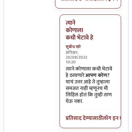
त्याने
कोणाला
कधी भेटावे हे
सुबोध खरे
शनिवार,
20/08/2022
10:20
In reply to
हो, पण त्याचा चित्रपट 
त्याने कोणाला कधी भेटावे
हे ठरवणारे
आपण कोण?
याचं उत्तर आहे ते तुम्हाला
समजत नाही म्हणूनच मी
लिहिलं होतं कि तुम्ही ताण
घेऊ नका.
प्रतिसाद देण्यासाठी
लॉग इन करा
कि