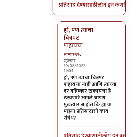
प्रतिसाद देण्यासाठी
लॉग इन करा
किंवा
स
हो, पण त्याचा
चित्रपट
पाहायचा
आग्या१९९०
शुक्रवार,
19/08/2022
19:54
In reply to
याचा या प्रतिसादाशी काय
हो, पण त्याचा चित्रपट
पाहायचा नाही आणि त्याच्या
वर बहिष्कार टाकायचा हे
ठरवणारे आपले आपण
मुखत्यार आहोत कि
ह्याचा
माझ्या प्रतिसादाशी काय
संबंध?
प्रतिसाद देण्यासाठी
लॉग इन करा
किंव