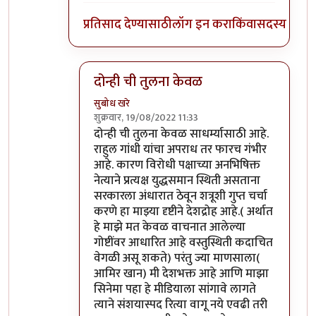
प्रतिसाद देण्यासाठी
लॉग इन करा
किंवा
सदस्य व्हा
दोन्ही ची तुलना केवळ
सुबोध खरे
शुक्रवार, 19/08/2022 11:33
In reply to
माफ करा
by
जेम्स वांड
दोन्ही ची तुलना केवळ साधर्म्यासाठी आहे.
राहुल गांधी यांचा अपराध तर फारच गंभीर
आहे. कारण विरोधी पक्षाच्या अनभिषिक्त
नेत्याने प्रत्यक्ष युद्धसमान स्थिती असताना
सरकारला अंधारात ठेवून शत्रूशी गुप्त चर्चा
करणे हा माझ्या दृष्टीने देशद्रोह आहे.( अर्थात
हे माझे मत केवळ वाचनात आलेल्या
गोष्टींवर आधारित आहे वस्तुस्थिती कदाचित
वेगळी असू शकते) परंतु ज्या माणसाला(
आमिर खान) मी देशभक्त आहे आणि माझा
सिनेमा पहा हे मीडियाला सांगावे लागते
त्याने संशयास्पद रित्या वागू नये एवढी तरी