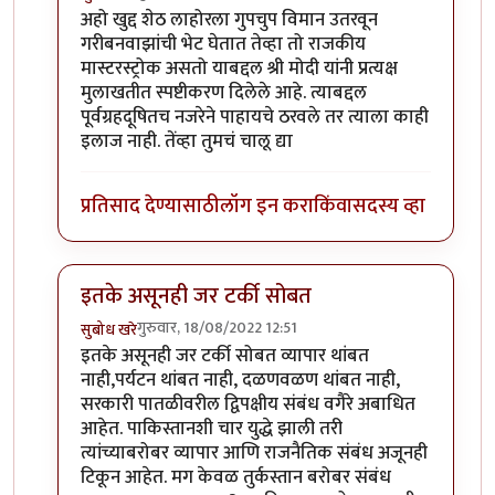
In reply to
अहो खुद्द शेठ लाहोरला गुपचुप
by
प्रचेतस
अहो खुद्द शेठ लाहोरला गुपचुप विमान उतरवून
गरीबनवाझांची भेट घेतात तेव्हा तो राजकीय
मास्टरस्ट्रोक असतो याबद्दल श्री मोदी यांनी प्रत्यक्ष
मुलाखतीत स्पष्टीकरण दिलेले आहे. त्याबद्दल
पूर्वग्रहदूषितच नजरेने पाहायचे ठरवले तर त्याला काही
इलाज नाही. तेंव्हा तुमचं चालू द्या
प्रतिसाद देण्यासाठी
लॉग इन करा
किंवा
सदस्य व्हा
इतके असूनही जर टर्की सोबत
गुरुवार, 18/08/2022 12:51
सुबोध खरे
In reply to
एक प्रश्न पडला आहे
by
जेम्स वांड
इतके असूनही जर टर्की सोबत व्यापार थांबत
नाही,पर्यटन थांबत नाही, दळणवळण थांबत नाही,
सरकारी पातळीवरील द्विपक्षीय संबंध वगैरे अबाधित
आहेत. पाकिस्तानशी चार युद्धे झाली तरी
त्यांच्याबरोबर व्यापार आणि राजनैतिक संबंध अजूनही
टिकून आहेत. मग केवळ तुर्कस्तान बरोबर संबंध