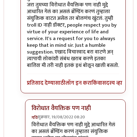
जरा तुमच्या विरोधात वैयक्तिक पण नाही मुद्दे
आधारित गेलं का असलं ब्रॅण्डिंग करणं तुम्हाला
संयुक्तिक वाटत असेल तर बोलणंच खुंटलं. तुम्ही
troll ID नाही डॉक्टर, people respect you by
virtue of your experience of life and
service. It's a request for you to always
keep that in mind sir. Just a humble
suggestion. एखाद विचारवाद बरा वाटणे अन्
त्यापायी लोकांशी संबंध खराब करणे इतका
बालिश मी तरी नाही इतकं इथं बोलून खाली बसतो.
प्रतिसाद देण्यासाठी
लॉग इन करा
किंवा
सदस्य व्हा
विरोधात वैयक्तिक पण नाही
शुक्रवार, 19/08/2022 08:20
गवि
In reply to
आमचं सोडा डॉक्टर
by
जेम्स वांड
विरोधात वैयक्तिक पण नाही मुद्दे आधारित गेलं
का असलं ब्रॅण्डिंग करणं तुम्हाला संयुक्तिक