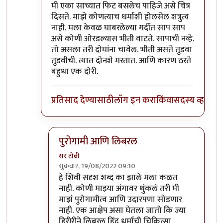
मी एका साच्यात फिट बसलेच पाहिजे असे चित्र
दिसते. माझे कोणत्याच धर्माशी होलसेल शत्रुत्व
नाही. मला केवळ घाबरलेल्या गर्दीत साप साप
असे कोणी ओरडल्यास भीती वाटते. सापाची नव्हे.
तो असला तरी दोघांना चावेल. भीती असते तुडवा
तुडवीची. त्यात दोनशे मरतात. आणि कारण ठरते
बहुधा एक दोरी.
प्रतिसाद देण्यासाठी
लॉग इन करा
किंवा
सदस्य व्हा
पुरोगामी आणि लिबरल
सर टोबी
शुक्रवार, 19/08/2022 09:10
In reply to
विरोधात वैयक्तिक पण नाही
by
गवि
हे शिवी सदृश शब्द का झाले मला कळत
नाही. कोणी माझ्या अंगावर थुंकलं तरी मी
माझं पुरोगामीत्व आणि उदारपणा सोडणार
नाही. एक आक्षेप असा घेतला जातो कि ज्या
हिरीरीने लिबरल हिंदू धर्माची चिकित्सा