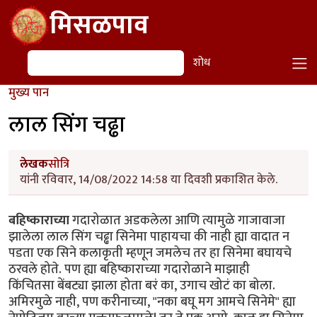
Skip to main content
मिसळपाव
शोध
शोध
मुख्य पान
लाल सिंग चढ्ढा
लेखक
सोत्रि
यांनी रविवार, 14/08/2022 14:58 या दिवशी प्रकाशित केले.
बहिष्काराच्या
गदारोळात अडकलेला आणि त्यामुळे गाजावाजा
झालेला लाल सिंग चढ्ढा सिनेमा पाहायचा की नाही ह्या वादात न
पडता एक सिने कलाकृती म्हणून जमलेच तर हा सिनेमा बघायचे
ठरवले होते. पण ह्या बहिष्काराच्या गदारोळाने माझाही
किंचितसा बेंबट्या झाला होता बरं का, उगाच खोटं का बोला.
अमिरमुळे नाही, पण करीनाच्या, "नका बघू मग आमचे सिनेमे" ह्या