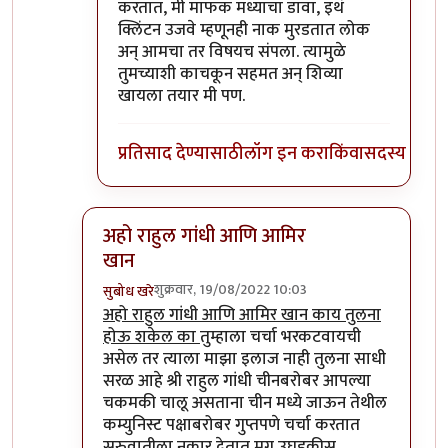
करतात, मी माफक मध्याचा डावा, इथं
क्लिंटन उजवे म्हणूनही नाक मुरडतात लोक
अन् आमचा तर विषयच संपला. त्यामुळे
तुमच्याशी काचकून सहमत अन् शिव्या
खायला तयार मी पण.
प्रतिसाद देण्यासाठी
लॉग इन करा
किंवा
सदस्य व्हा
अहो राहुल गांधी आणि आमिर
खान
शुक्रवार, 19/08/2022 10:03
सुबोध खरे
In reply to
आमचं सोडा डॉक्टर
by
जेम्स वांड
अहो राहुल गांधी आणि आमिर खान काय तुलना
होऊ शकेल का
तुम्हाला चर्चा भरकटवायची
असेल तर त्याला माझा इलाज नाही तुलना साधी
सरळ आहे श्री राहुल गांधी चीनबरोबर आपल्या
चकमकी चालू असताना चीन मध्ये जाऊन तेथील
कम्युनिस्ट पक्षाबरोबर गुप्तपणे चर्चा करतात
सुरुवातीला नकार देतात मग उघडकीस