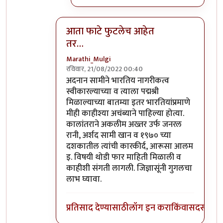
आता फाटे फुटलेच आहेत
तर…
Marathi_Mulgi
रविवार, 21/08/2022 00:40
In reply to
दुर्दैवाने याच जपु लोकाना
by
आग्या१९९
अदनान सामीने भारतिय नागरीकत्व
स्वीकारल्याच्या व त्याला पद्मश्री
मिळाल्याच्या बातम्या इतर भारतियांप्रमाणे
मीही काहीश्या अचंब्याने पाहिल्या होत्या.
कालांतराने अकलीम अख्तर उर्फ जनरल
रानी, अर्शद सामी खान व १९७० च्या
दशकातील त्यांची कारकीर्द, आरूसा आलम
इ. विषयी थोडी फार माहिती मिळाली व
काहीशी संगती लागली. जिज्ञासूंनी गुगलचा
लाभ घ्यावा.
प्रतिसाद देण्यासाठी
लॉग इन करा
किंवा
सदस्य व्हा