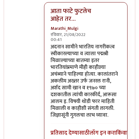
आता फाटे फुटलेच
आहेत तर…
Marathi_Mulgi
रविवार, 21/08/2022
00:41
In reply to
कर तर येथील कलाकारही भरतात.
अदनान सामीने भारतिय नागरीकत्व
स्वीकारल्याच्या व त्याला पद्मश्री
मिळाल्याच्या बातम्या इतर
भारतियांप्रमाणे मीही काहीश्या
अचंब्याने पाहिल्या होत्या. कालांतराने
अकलीम अख्तर उर्फ जनरल रानी,
अर्शद सामी खान व १९७० च्या
दशकातील त्यांची कारकीर्द, आरूसा
आलम इ. विषयी थोडी फार माहिती
मिळाली व काहीशी संगती लागली.
जिज्ञासूंनी गुगलचा लाभ घ्यावा.
प्रतिसाद देण्यासाठी
लॉग इन करा
किंवा
सदस्य