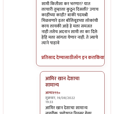
सामी कितीसा कर भरणार? यात
लाचारी तुम्हाला कुठून दिसली? उगाच
काहींच्या काही? बाकी पदमश्री
मिळवणारे इतर बॉलिवूडच्या लोकांची
काय लायकी आहे हे मला समजत
नाही तसेच अदनान सामी ला का दिले
हेहि मला सांगता येणार नाही. ते ज्याचे
त्याने पाहावे
प्रतिसाद देण्यासाठी
लॉग इन करा
किंवा
सदस्य
आमिर खान देशाचा
सामान्य
आग्या१९९०
शुक्रवार, 19/08/2022
19:33
In reply to
@ आग्या१९९०
by
सुबोध खरे
आमिर खान देशाचा सामान्य
नागरीक. परदेशात रितसर गेला.