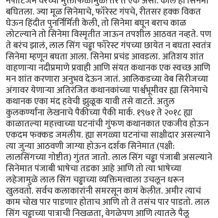
नेपोटिजम वरच्या मुक्ताफळामुळे! तर ते एक असो. काल हा सिनेमा
बघितला. ज्या मूळ सिनेमाचे, फॉरेस्ट गंपचे, रीतसर हक्क विकत
घेऊन हिंदीत पुनर्निर्मिती केली, तो सिनेमा बघून बराच काळ
लोटल्याने तो सिनेमा विस्मृतीत जाऊन तपशील आठवत नव्हते. पण
ते बरंच झालं, लाल सिंग चढ्ढा फॉरेस्ट गंपच्या छायेत न बघता स्वतंत्र
सिनेमा म्हणून बघता आला. सिनेमा प्रचंड आवडला. अतिशय शांत
वाहणाऱ्या नदीप्रमाणे प्रवाही आणि संयत कथानक एक स्वच्छ आणि
मन शांत करणारा अनुभव देऊन जातं. आलिकडच्या वेब सिरीजच्या
अंगावर येणाऱ्या अतिरंजित कथानकांच्या पार्श्वभूमीवर ह्या सिनेमाचे
कथानक एका मंद हवेची झुळूक यावी तसे वाटते. अतुल
कुलकर्ण्यांना लेखनाचे पैकीच्या पैकी मार्क. १९७१ ते २०१८ ह्या
काळातल्या महत्त्वाच्या घटनांची गुंफण कथानकात एकजीव होऊन
एकदम फक्कड जमलीय. ह्या सगळ्या घटनांचा साक्षीदार असल्याने
त्या जुन्या आठवणी जाग्या होऊन दर्शक सिनेमात (पक्षी:
लालसिंगच्या गोष्टीत) गुंतत जातो. लाल सिंग चढ्ढा पंजाबी असल्याने
सिनेमात पंजाबी भाषेचा तडका आहे आणि तो त्या भाषेच्या
लहेजामुळे लाल सिंग चढ्ढाच्या व्यक्तिमत्त्वाला उचलून धरून
खुलवतो. सर्वच कलाकारांनी समरसून कामं केलीत. अमीर त्याचं
काम चोख पार पाडणार होताच आणि तो ते तसंच पार पाडतो. लाल
सिंग चढ्ढाच्या पात्राची निखळता, वेगळेपण आणि त्यातले पैलू