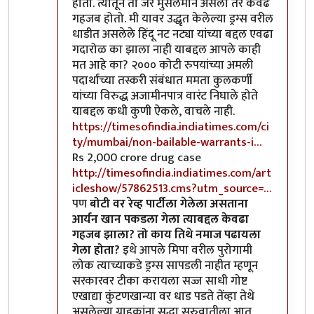
होतो. त्यातून तो जर मुसलमान असला तर केवढं
गहजब होतो. मी यावर उद्धृत केलेल्या ड्रग्स वरील
धाडीत असलेले हिंदू नट नट्या यांच्या बद्दल एवढा
गदारोळ का झाला नाही याबद्दल आपले काही
मत आहे का? २००० कोटी रुपयांच्या अमली
पदार्थांच्या तस्करी संबंधात ममता कुलकर्णी
यांच्या विरुद्ध अजामीनपात्र वारंट निघाले होते
याबद्दल कधी कुणी ऐकले, वाचले नाही.
https://timesofindia.indiatimes.com/ci
ty/mumbai/non-bailable-warrants-i…
Rs 2,000 crore drug case
http://timesofindia.indiatimes.com/art
icleshow/57862513.cms?utm_source=…
पण
बोटी वर रेव्ह पार्टीला गेलेला असताना
आर्यन खान पकडला गेला त्याबद्दल केवढा
गहजब झाला? तो काय तिथे नमाज पढायला
गेला होता?
इथे आपले मिपा वरील पुरोगामी
लोक त्याच्याकडे ड्रग्स सापडली नाहीत म्हणून
सरकारवर टीका करायला सज्ज साधी गोष्ट
एखाद्या कुंटणखान्या वर धाड पडते तेंव्हा तेथे
असलेल्या ग्राहकांना सुद्धा सुरुवातीला आत