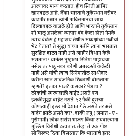
आल्यावर मान्य करतात. हीच स्थिती आमिर
खानबद्दल आहे. जेंव्हा भारताचे तुर्कस्थान बरोबर
काश्मीर प्रश्नात त्यांनी पाकिस्तानचा साथ
दिल्याबद्दल वाजले होते आणि भारताने तुर्कस्तान
शी चालू असलेला व्यापार बंद केला होता नेमके
त्याच वेळेस हे महाशय तेथील अध्यक्षांच्या पत्नीची
भेट घेतात? ते सुद्धा यांच्या पत्नीने त्यांना
भारतात
सुरक्षित वाटत नाही
असे जाहीर विधान केले
असताना? यानंतर तुम्हाला सिनेमा पाहायचा
नसेल तर पाहू नका कोणी जबरदस्ती केलेली
नाही असे यांची त्याच सिनेमातील साथीदार
करीना खान सार्वजनिक ठिकाणी बोलताना
म्हणते? इतका माज? कसला? पैशाचा?
लोकांची स्मरणशक्ती वाईट असते पण
इतकीसुद्धा वाईट नसते. ५२ पैकी दुसऱ्या
कोणत्याही इस्लामी देशात गेले असते तर असे
वादंग झाले असते का?. बाकी जपु ( जमात - ए -
पुरोगामी) लोक सर्रास भाजप किंवा संघवाल्याना
मुस्लिम विरोधी ठरवतात. तेंव्हा ते एक गोष्ट
सोयिस्कर रित्या विसरतात कि भारताचे इतर