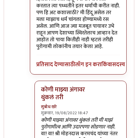
करतात त्या पध्धतीने इतर धर्माची करीत नाही.
पण हि अट कशासाठी? मी हिंदू असेल तर
मला माझाच धर्म चांगला होण्यामध्ये रस
असेल. आणि आज ज्या मजबूत पायावर उभे
राहून आपण देशाच्या स्थिरतेलाच आव्हान देत
आहोत तो पाया कितीही नाही म्हटलं तरीही
पुरोगामी लोकांनीच तयार केला आहे.
प्रतिसाद देण्यासाठी
लॉग इन करा
किंवा
सदस्य व्हा
कोणी माझ्या अंगावर
थुंकलं तरी
सुबोध खरे
शुक्रवार, 19/08/2022 18:47
In reply to
पुरोगामी आणि लिबरल
by
सर टोबी
कोणी माझ्या अंगावर थुंकलं तरी मी माझं
पुरोगामीत्व आणि उदारपणा सोडणार नाही.
वा! वा! श्री मोहनदास करमचंद यांच्या नंतर