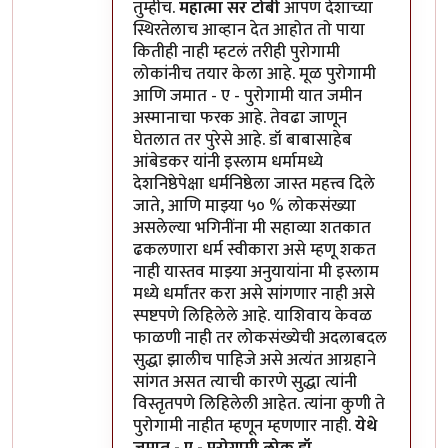
तुम्हीच.
महात्मा सर टोबी
आपण देशाच्या
स्थिरतेलाच आव्हान देत आहोत तो पाया
कितीही नाही म्हटलं तरीही पुरोगामी
लोकांनीच तयार केला आहे. मूळ पुरोगामी
आणि जमात - ए - पुरोगामी यात जमीन
अस्मानाचा फरक आहे. तेवढा जाणून
घेतलात तर पुरेसे आहे. डॉ बाबासाहेब
आंबेडकर यांनी इस्लाम धर्मामध्ये
देशनिष्ठेपेक्षा धर्मनिष्ठेला जास्त महत्त्व दिले
जाते, आणि माझ्या ५० % लोकसंख्या
असलेल्या भगिनींना मी सहाव्या शतकात
ढकलणारा धर्म स्वीकारा असे म्हणू शकत
नाही यास्तव माझ्या अनुयायांना मी इस्लाम
मध्ये धर्मांतर करा असे सांगणार नाही असे
स्पष्टपणे लिहिलेले आहे. याशिवाय केवळ
फाळणी नाही तर लोकसंख्येची अदलाबदल
सुद्धा झालीच पाहिजे असे अत्यंत आग्रहाने
सांगत असत त्याची कारणे सुद्धा त्यांनी
विस्तृतपणे लिहिलेली आहेत. त्यांना कुणी ते
पुरोगामी नाहीत म्हणून म्हणणार नाही.
येथे