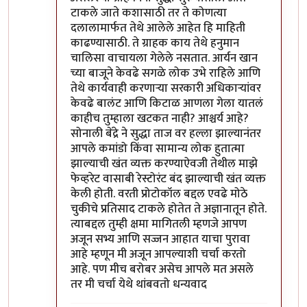
टाकले जाते कशासाठी तर ते कोणत्या
दलालामार्फत तेथे आलेले आहेत हि माहिती
काढण्यासाठी. ते ग्राहक काय तेथे हनुमान
चालिसा वाचायला गेलेले नसतात. आर्यन खान
च्या बाजूने केवढे सगळे लोक उभे राहिले आणि
तेथे कार्यवाही करणाऱ्या सरकारी अधिकाऱ्यांवर
केवढे बालंट आणि किटाळ आणला गेला यातलं
काहीच तुम्हाला खटकत नाही? आश्चर्य आहे?
सोनाली बेंद्रे ने सुद्धा ताज वर हल्ला झाल्यानंतर
आपले कमांडो किंवा सामान्य लोक हुतात्मा
झाल्याची खंत व्यक्त करण्याऐवजी तेथील माझे
फेव्हरेट वासाबी रेस्टोरंट बंद झाल्याची खंत व्यक्त
केली होती. वरती प्रोटोकॉल बद्दल एवढे मोठे
चुकीचे प्रतिसाद टाकले होतेत ते अज्ञानातून होते.
त्याबद्दल तुम्ही क्षमा मागितली म्हणजे आपण
अजून सभ्य आणि सज्जन आहात याचा पुरावा
आहे म्हणून मी अजून आपल्याशी चर्चा करतो
आहे. पण मीच बरोबर असेच आपले मत असले
तर मी चर्चा येथे थांबवतो धन्यवाद