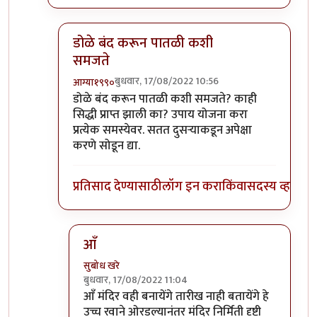
डोळे बंद करून पातळी कशी
समजते
बुधवार, 17/08/2022 10:56
आग्या१९९०
In reply to
तुमच्या पातळीच्या वर आहे
by
सुबोध खरे
डोळे बंद करून पातळी कशी समजते? काही
सिद्धी प्राप्त झाली का? उपाय योजना करा
प्रत्येक समस्येवर. सतत दुसऱ्याकडून अपेक्षा
करणे सोडून द्या.
प्रतिसाद देण्यासाठी
लॉग इन करा
किंवा
सदस्य व्हा
आँ
सुबोध खरे
बुधवार, 17/08/2022 11:04
In reply to
डोळे बंद करून पातळी कशी समजते
by
आ
आँ मंदिर वही बनायेंगे तारीख नाही बतायेंगे हे
उच्च रवाने ओरडल्यानंतर मंदिर निर्मिती दृष्टी