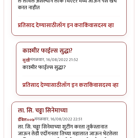
ल लावले असल्याने लोक थिएटर मध्ये जाऊन पैसे खर्च
करत नाहीत
प्रतिसाद देण्यासाठी
लॉग इन करा
किंवा
सदस्य व्हा
काश्मीर फाईल्स सुद्धा?
मंगळवार, 16/08/2022 21:52
सुखी
In reply to
बॉयकॉट
by
कपिलमुनी
काश्मीर फाईल्स सुद्धा?
प्रतिसाद देण्यासाठी
लॉग इन करा
किंवा
सदस्य व्हा
ला. सि. चढ्ढा सिनेमाच्या
मंगळवार, 16/08/2022 22:51
डँबिस००७
ला. सि. चढ्ढा सिनेमाच्या शुटींग करता तुर्कस्तानात
जाऊन लेडी एर्दोगनला तिच्या महालात जाऊन भेटलेला