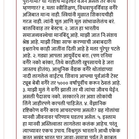
पुरोगामी? या गोष्टींचे माईल्डर वर्जन असेल तर काय
म्हणणार? १. मला स्त्रीशिक्षण, विधवापुनर्विवाह वगैरे
अजिबात मान्य नाही. स्त्रियांनी मुळात शिकायचीही
गरज नाही. त्यांनी चूल आणि मूल सांभाळलेलंच बरं.
बालविवाह तर बेस्टच. २. जात हा भारतीय
समाजव्यवस्थेचा मानबिंदू आहे. माझी जात नि:संशय
श्रेष्ठ आहे. माझी विष्ठा साफ करण्याची जबाबदारी
इश्वरानेच काही जातींना दिली आहे हे मला पुरेपूर पटले
आहे. २. गड्या आपला आयुर्वेदच बरा. (पण एनिमा
वगैरे नको बरंका, तिथे काहीतरी खुपसायचे हे जरा
जास्तच होतंय). आधुनिक वैद्यक वगैरे थोतांडाच्या
नादी लागलेलं वाईटच. शिवाय आप्ल्या पूर्वजांनी टेस्ट
ट्यूब बेबी वगैरे तर ५००० वर्षांपूर्वीच करून ठेवलं आहे.
३. माझी मुलं गे वगैरे झाली तर मी त्यांचा जीवच घेईन.
असली पैदासच नको. सरकारने तर अशा लोकांची
लिंगे जाहीरपणे कापली पाहिजेत. ४. वैज्ञानिक
दृष्टिकोण वगैरे काय आचरटपणा असतो? ग्रह गोलांचा
मानवी जीवनावर परिणाम घडतच असेल. ५. इस्लाम
हा मानवी अस्तित्त्वाला लागलेला कलंक आहेच. परंतू
त्याच्यावर एकच उपाय. विश्वगुरु भारताने आधी एकेक
करत अखंड भारत पार जावा-सुमात्रा पर्यंत ते काबूल