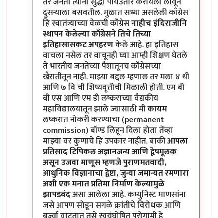
तर जनता त्यांना सुद्धा पायउतार करायला लावून
दुसऱ्याला बसवतील. मुळात सध्या असलेली काँग्रेस
हि स्वातंत्र्याच्या वेळची काँग्रेस
नाहीच
इंदिराजीनि
स्थापन केलेल्या काँग्रेसने तिचे तिच्या
इतिहासासकट अपहरण
केले आहे. हा इतिहास
वाचला नसेल तर वाचूनही घ्या आम्ही शिक्षण घेतले
ते भारतीय जनतेच्या पैशातूनच काँग्रेसच्या
खैरातीतून नाही. माझ्या बद्दल म्हणाल तर मला ४ थी
आणि ७ वि ची शिष्यवृत्तीची मिळाली होती. एम बी
बी एस आणि एम डी लष्कराच्या वैद्यकीय
महाविद्यालयातून झाले ज्यासाठी मी
कायम
लष्करात नोकरी करण्याचा (permanent
commission) बॉण्ड लिहून दिला होता तेंव्हा
माझ्या वर कुणाचे हि उपकार नाहीत. बाकी
आपला
प्रतिसाद टिपिकल अज्ञानजन्य आणि द्वेषमूलक
असून उजवा माणूस म्हणजे पुराणमतवादी,
आधुनिक विज्ञानाचा द्वेष्टा, जुन्या जमान्यत रमणारा
अशी एक मनात प्रतिमा निर्माण केल्यामुळे
झापडबंद
असा आलेला आहे. कम्युनिस्ट माणसांना
जसे आपण सोडून सगळे क्रांतीचे विरोधक आणि
बुर्ज्वा वाटतात तसे स्वयंघोषित पुरोगामी हे