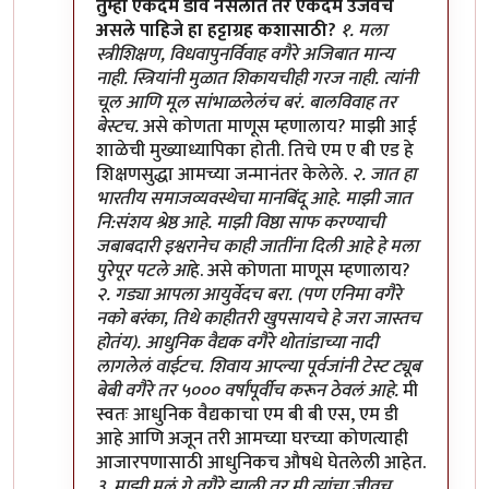
In reply to
भेकड पुरोगामी विरूद्ध साहसी प्रतिगामी
by
हण
तुम्ही एकदम डावे नसलात तर एकदम उजवेच
असले पाहिजे हा हट्टाग्रह कशासाठी?
१. मला
स्त्रीशिक्षण, विधवापुनर्विवाह वगैरे अजिबात मान्य
नाही. स्त्रियांनी मुळात शिकायचीही गरज नाही. त्यांनी
चूल आणि मूल सांभाळलेलंच बरं. बालविवाह तर
बेस्टच.
असे कोणता माणूस म्हणालाय? माझी आई
शाळेची मुख्याध्यापिका होती. तिचे एम ए बी एड हे
शिक्षणसुद्धा आमच्या जन्मानंतर केलेले.
२. जात हा
भारतीय समाजव्यवस्थेचा मानबिंदू आहे. माझी जात
नि:संशय श्रेष्ठ आहे. माझी विष्ठा साफ करण्याची
जबाबदारी इश्वरानेच काही जातींना दिली आहे हे मला
पुरेपूर पटले आ
हे. असे कोणता माणूस म्हणालाय?
२. गड्या आपला आयुर्वेदच बरा. (पण एनिमा वगैरे
नको बरंका, तिथे काहीतरी खुपसायचे हे जरा जास्तच
होतंय). आधुनिक वैद्यक वगैरे थोतांडाच्या नादी
लागलेलं वाईटच. शिवाय आप्ल्या पूर्वजांनी टेस्ट ट्यूब
बेबी वगैरे तर ५००० वर्षांपूर्वीच करून ठेवलं आहे.
मी
स्वतः आधुनिक वैद्यकाचा एम बी बी एस, एम डी
आहे आणि अजून तरी आमच्या घरच्या कोणत्याही
आजारपणासाठी आधुनिकच औषधे घेतलेली आहेत.
३. माझी मुलं गे वगैरे झाली तर मी त्यांचा जीवच