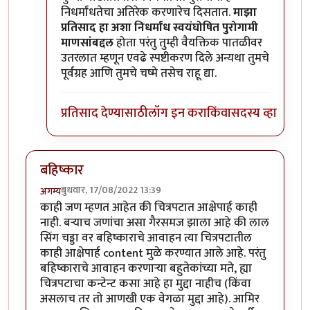
निधर्मांधतेचा अतिरेक करणारेच दिसतात.
माझा
प्रतिसाद हा अशा निधर्मांध स्वयंघोषित पुरोगामी
माणसांबद्दल
होता परंतु तुम्ही वैयक्तिक पातळीवर
उतरलात म्हणून एवढे स्पष्टीकरण दिले अन्यथा तुमचे
पूर्वग्रह आणि तुमचे चष्मे तसेच राहू द्या.
प्रतिसाद देण्यासाठी
लॉग इन करा
किंवा
सदस्य व्हा
बहिष्कार
बुधवार, 17/08/2022 13:39
अगम्य
काही जण म्हणत आहेत की चित्रपटात आक्षेपार्ह काही
नाही. बऱ्याच जणांचा असा गैरसमज झाला आहे की लाल
सिंग चड्डा वर बहिष्काराचे आवाहन त्या चित्रपटातील
काही आक्षेपार्ह content मुळे करण्यात आले आहे. परंतु
बहिष्काराचे आवाहन करणाऱ्या बहुतेकांच्या मते, ह्या
चित्रपटाचा कन्टेन्ट कसा आहे हा मुद्दा नाहीच (किंवा
असलाच तर तो आणखी एक वेगळा मुद्दा आहे). आमिर