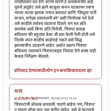
तपशीलवार मत देणे. स्टाम्प मारणे हे अनाकलनीय आहे.
पुलंचे अंतूशेट जसे झापे बाजूला करुन घटकाभर एकच
प्याला नाटक झलक रुपात बघतात आणि "सिंधूचा पार्टी
कन्डम, यापेक्षा दशावतारी बरे" अशी निर्णायक मते देतो
तसे काहीसे सर्वत्रच घडताना दिसते. मग मत अति
समर्थक असो किंवा अति विरोधी.. चित्रपट प्रत्यक्ष
बघितला की बहुतांश वेळा जी हवा केली गेली होती तसे
तितके त्यात काहीच आक्षेपार्ह नव्हते असे सिद्ध
झाल्याचीच उदाहरणे आहेत. अर्थात अद्याप चित्रपट
बघितला नसल्याने चित्रपटाबद्दल निवाडा देणे शक्य नाही.
केवळ निरीक्षण नोंदवले.
प्रतिसाद देण्यासाठी
लॉग इन करा
किंवा
सदस्य व्हा
धन्स.
मंगळवार, 16/08/2022 13:34
प्रा.डॉ.दिलीप बिरुटे
चित्रपटाची ओळख आवडली. पाहणे आहेच. पण, चित्रपट
न पाहता लोक वाद उभा करीत आहेत, असे जे वाटायचे