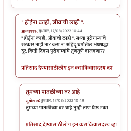
" होईना काही, जीवाची लाही ".
बुधवार, 17/08/2022 10:44
आग्या१९९०
In reply to
आमीर खान ने आपला दुटप्पीपणा
by
सुबोध खरे
" होईना काही, जीवाची लाही ". सध्या पुरोगाम्यांचे
सरकार नाही ना? करा ना अहिंदू धर्मातील अंधश्रद्धा
दूर. किती दिवस पुरोगाम्यांचे तुणतुणे वाजवणार?
प्रतिसाद देण्यासाठी
लॉग इन करा
किंवा
सदस्य व्हा
तुमच्या पातळीच्या वर आहे
बुधवार, 17/08/2022 10:49
सुबोध खरे
In reply to
" होईना काही, जीवाची लाही ".
by
आग्या१९९०
तुमच्या पातळीच्या वर आहे तुम्ही ताण घेऊ नका
प्रतिसाद देण्यासाठी
लॉग इन करा
किंवा
सदस्य व्हा