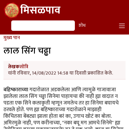
Skip to main content
मिसळपाव
शोध
शोध
मुख्य पान
लाल सिंग चढ्ढा
लेखक
सोत्रि
यांनी रविवार, 14/08/2022 14:58 या दिवशी प्रकाशित केले.
बहिष्काराच्या
गदारोळात अडकलेला आणि त्यामुळे गाजावाजा
झालेला लाल सिंग चढ्ढा सिनेमा पाहायचा की नाही ह्या वादात न
पडता एक सिने कलाकृती म्हणून जमलेच तर हा सिनेमा बघायचे
ठरवले होते. पण ह्या बहिष्काराच्या गदारोळाने माझाही
किंचितसा बेंबट्या झाला होता बरं का, उगाच खोटं का बोला.
अमिरमुळे नाही, पण करीनाच्या, "नका बघू मग आमचे सिनेमे" ह्या