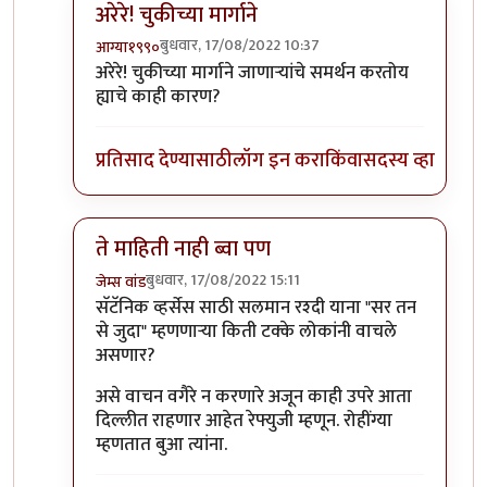
अरेरे! चुकीच्या मार्गाने
बुधवार, 17/08/2022 10:37
आग्या१९९०
In reply to
बिरुटे सर
by
सुबोध खरे
अरेरे! चुकीच्या मार्गाने जाणाऱ्यांचे समर्थन करतोय
ह्याचे काही कारण?
प्रतिसाद देण्यासाठी
लॉग इन करा
किंवा
सदस्य व्हा
ते माहिती नाही ब्वा पण
बुधवार, 17/08/2022 15:11
जेम्स वांड
In reply to
बिरुटे सर
by
सुबोध खरे
सॅटॅनिक व्हर्सेस साठी सलमान रश्दी याना "सर तन
से जुदा" म्हणणाऱ्या किती टक्के लोकांनी वाचले
असणार?
असे वाचन वगैरे न करणारे अजून काही उपरे आता
दिल्लीत राहणार आहेत रेफ्युजी म्हणून. रोहींग्या
म्हणतात बुआ त्यांना.