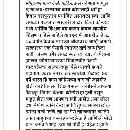
निमूटपणे मान्य केली पाहिजे.
असे कोणता माणूस
म्हणालाय?
इस्लामच काय कोणताही धर्म हा
केवळ घरापुरताच मर्यादित असायला हवा.
आणि
सगळ्या मदरशात सरकारी शाळेत किंवा कॉन्व्हेंट
मध्ये
धार्मिक शिक्षण बंद करून केवळ शास्त्रीय
शिक्षणच दिले
पाहिजे याबद्दल मी आग्रही आहे. ६.
७० वर्षांत केवळ आमच्या जीवावरच आम्ही जगलो.
सरकारचा एक पैसाही स्वतःवर खर्च करू दिला
नाही. शिक्षण वगैरे सगळं स्वतःच्या खाजगी पैशांनी
झालंय. कॉंग्रेससारख्या भिकारचोट पक्षाने
चालवलेल्या सरकारकडून पैसे घ्यायचे म्हणजे
महापाप. २०१४ नंतरच खरे स्वातंत्र्य मिळाले.
७०
वर्षे भारत हि काय काँग्रेसच्या बापाची जहागीर
होती का?
कि सर्व शिक्षण संस्था काँग्रेसने आपल्या
पैशातून निर्माण केल्या.
कॉन्ग्रेस हा हत्ती नसून
माहूत होता पण आपणच हत्ती आहोत
असा खोटा
दंभ निर्माण त्यांनी केला आणि तुमच्यासारखे लोक
त्याला बळी पडले. खा खा पैसे खाल्ल्यावर जनतेने
त्यांना माहुतपदावरून हाकलले आहे आणि श्री मोदी
याना बसवले आहे. उद्या श्री मोदी हे डोईजड झाले