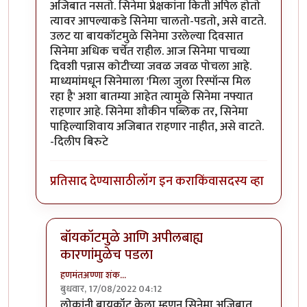
अजिबात नसतो. सिनेमा प्रेक्षकांना किती अपिल होतो
त्यावर आपल्याकडे सिनेमा चालतो-पडतो, असे वाटते.
उलट या बायकॉटमुळे सिनेमा उरलेल्या दिवसात
सिनेमा अधिक चर्चेत राहील. आज सिनेमा पाचव्या
दिवशी पन्नास कोटीच्या जवळ जवळ पोचला आहे.
माध्यमांमधून सिनेमाला 'मिला जुला रिस्पॉन्स मिल
रहा है' अशा बातम्या आहेत त्यामुळे सिनेमा नफ्यात
राहणार आहे. सिनेमा शौकीन पब्लिक तर, सिनेमा
पाहिल्याशिवाय अजिबात राहणार नाहीत, असे वाटते.
-दिलीप बिरुटे
प्रतिसाद देण्यासाठी
लॉग इन करा
किंवा
सदस्य व्हा
बॉयकॉटमुळे आणि अपीलबाह्य
कारणांमुळेच पडला
हणमंतअण्णा शंक…
बुधवार, 17/08/2022 04:12
In reply to
नै नै. जोरात सुरु आहे.
by
प्रा.डॉ.दिलीप बिरुटे
लोकांनी बायकॉट केला म्हणून सिनेमा अजिबात