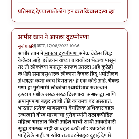
प्रतिसाद देण्यासाठी
लॉग इन करा
किंवा
सदस्य व्हा
आमीर खान ने आपला दुटप्पीपणा
बुधवार, 17/08/2022 10:36
सुबोध खरे
आमीर खान ने
आपला दुटप्पीपणा
अनेक वेळेस सिद्ध
केलेला आहे. इरोडगन यांच्या बायकोला भेटल्यापासून
तर तो लोकांच्या मनातून साफच उतरला आहे कुठेही
कधीही समाजसुधारक लोकाना
केवळ हिंदू धर्मातीलच
अंधश्रद्धा कशा काय दिसतात? हे एक कोडे आहे.
भेकड
पणा हा पुरोगामी लोकांचा स्थायीभाव
असल्याने
इस्लाम मधील सरळ सरळ दिसणाऱ्या अन्धश्रद्धा आणि
अमानुषपणा बद्दल त्यांची तोंडे कायमच बंद असतात.
भारतात प्रत्येक माणसाच्या वैयक्तिक अधिकारांबद्दल
उच्चरवाने बोम्ब मारणाऱ्या पुरोगाम्यांनी
तलाकपीडित
महिला भारतात किती आहेत याची साधी आकडेवारी
सुद्धा उपलब्ध नाही
या बद्दल कधी तोंड उघडलेले मी
पाहिलेले नाही. भारतीय राज्यघटनेबद्दल दुहाई देणारे