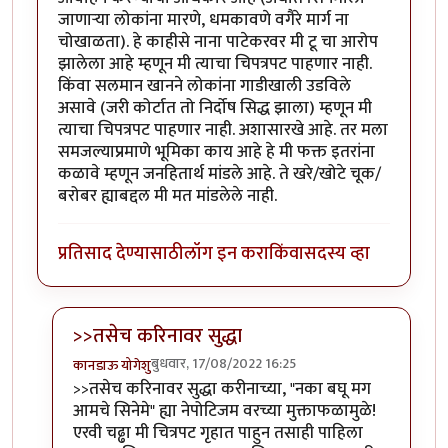
जाणाऱ्या लोकांना मारणे, धमकावणे वगैरे मार्ग ना
चोखाळता). हे काहीसे नाना पाटेकरवर मी टू चा आरोप
झालेला आहे म्हणून मी त्याचा चिपत्रपट पाहणार नाही.
किंवा सलमान खानने लोकांना गाडीखाली उडविले
असावे (जरी कोर्टात तो निर्दोष सिद्ध झाला) म्हणून मी
त्याचा चिपत्रपट पाहणार नाही. अशासारखे आहे. तर मला
समजल्याप्रमाणे भूमिका काय आहे हे मी फक्त इतरांना
कळावे म्हणून जनहितार्थ मांडले आहे. ते खरे/खोटे चूक/
बरोबर ह्याबद्दल मी मत मांडलेले नाही.
प्रतिसाद देण्यासाठी
लॉग इन करा
किंवा
सदस्य व्हा
>>तसेच करिनावर सुद्धा
बुधवार, 17/08/2022 16:25
कानडाऊ योगेशु
In reply to
बहिष्कार
by
अगम्य
>>तसेच करिनावर सुद्धा करीनाच्या, "नका बघू मग
आमचे सिनेमे" ह्या नेपोटिजम वरच्या मुक्ताफळामुळे!
एरवी चढ्ढा मी चित्रपट गृहात पाहुन तसाही पाहिला