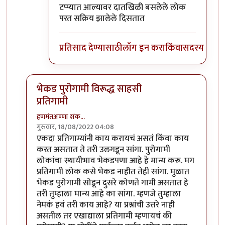
टप्प्यात आल्यावर दातखिळी बसलेले लोक
परत सक्रिय झालेले दिसतात
प्रतिसाद देण्यासाठी
लॉग इन करा
किंवा
सदस्य व्हा
भेकड पुरोगामी विरूद्ध साहसी
प्रतिगामी
हणमंतअण्णा शंक…
गुरुवार, 18/08/2022 04:08
In reply to
आमीर खान ने आपला दुटप्पीपणा
by
सुबोध खरे
एकदा प्रतिगाम्यांनी काय करायचं असतं किंवा काय
करत असतात ते तरी उलगडून सांगा. पुरोगामी
लोकांचा स्थायीभाव भेकडपणा आहे हे मान्य करू. मग
प्रतिगामी लोक कसे भेकड नाहीत तेही सांगा. मुळात
भेकड पुरोगामी सोडून दुसरे कोणते गामी असतात हे
तरी तुम्हाला मान्य आहे का सांगा. म्हणजे तुम्हाला
नेमकं हवं तरी काय आहे? या प्रश्नांची उत्तरे नाही
असतील तर एखाद्याला प्रतिगामी म्हणायचं की