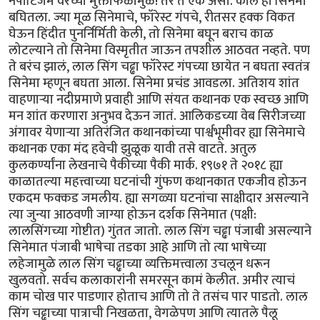
नेपोटिजम वरच्या मुक्ताफळामुळे! तर ते एक असो. काल हा सिनेमा
बघितला. ज्या मूळ सिनेमाचे, फॉरेस्ट गंपचे, रीतसर हक्क विकत
घेऊन हिंदीत पुनर्निर्मिती केली, तो सिनेमा बघून बराच काळ
लोटल्याने तो सिनेमा विस्मृतीत जाऊन तपशील आठवत नव्हते. पण
ते बरंच झालं, लाल सिंग चढ्ढा फॉरेस्ट गंपच्या छायेत न बघता स्वतंत्र
सिनेमा म्हणून बघता आला. सिनेमा प्रचंड आवडला. अतिशय शांत
वाहणाऱ्या नदीप्रमाणे प्रवाही आणि संयत कथानक एक स्वच्छ आणि
मन शांत करणारा अनुभव देऊन जातं. आलिकडच्या वेब सिरीजच्या
अंगावर येणाऱ्या अतिरंजित कथानकांच्या पार्श्वभूमीवर ह्या सिनेमाचे
कथानक एका मंद हवेची झुळूक यावी तसे वाटते. अतुल
कुलकर्ण्यांना लेखनाचे पैकीच्या पैकी मार्क. १९७१ ते २०१८ ह्या
काळातल्या महत्त्वाच्या घटनांची गुंफण कथानकात एकजीव होऊन
एकदम फक्कड जमलीय. ह्या सगळ्या घटनांचा साक्षीदार असल्याने
त्या जुन्या आठवणी जाग्या होऊन दर्शक सिनेमात (पक्षी:
लालसिंगच्या गोष्टीत) गुंतत जातो. लाल सिंग चढ्ढा पंजाबी असल्याने
सिनेमात पंजाबी भाषेचा तडका आहे आणि तो त्या भाषेच्या
लहेजामुळे लाल सिंग चढ्ढाच्या व्यक्तिमत्त्वाला उचलून धरून
खुलवतो. सर्वच कलाकारांनी समरसून कामं केलीत. अमीर त्याचं
काम चोख पार पाडणार होताच आणि तो ते तसंच पार पाडतो. लाल
सिंग चढ्ढाच्या पात्राची निखळता, वेगळेपण आणि त्यातले पैलू