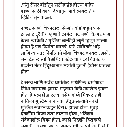
In reply to
मिपावरच्या किती लोकांनी
by
मदनबाण
,परंतु सेंसर बॉर्डातुन सर्टीफाईड होऊन बाहेर
पडण्यासाठी काय दिव्यातुन जावे लागले ते या
व्हिडियोतुन कळते.
२०१६
साली चित्रपटाला सेन्सॉर बोर्डाकडून त्रास
झाला हे दुर्दैवीच म्हणावे लागेल. RC मध्ये चित्रपट पास
केला त्यावेळी ८ मुस्लिम व्यक्तीही ज्युरी म्हणून आल्या
होत्या हे पण निर्माता कागणे याने सांगितले आहे.
आणि त्यानंतर निर्मात्याने भोंगा चित्रपट बनवला. असो.
सनी देओल आणि अमिशा पटेल चा गदर चित्रपटाच्या
प्रदर्शना नंतर हिंदूस्थानात अशांती दुतांनी हैदोस घातला
होता.
हे खरंय.आणि सर्वच धर्मातील माथेफिरु धर्मांधाचा
निषेध करायला हवाच. गदरच्या वेळी गदारोळ झाला
होता हे मलाही आठतंय. तसेच बॉम्बे चित्रपटातही
नायिका मुस्लिम व नायक हिंदू असल्याने काही
मुस्लिम संघटनांकडून विरोध झाला होता. मुंबई
दंगलींचा विषय तसा ताजाच होता, अतिशय
संवेदनशील विषय होता. काही निदर्शने हिंसकही
असावीत बहुधा. पण या सगळ्यांची व्याप्ती किती होती