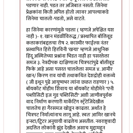
पडणार नाही. पडत तर अजिबात नसतो. सिनेमा
प्रेक्षकांना किती अपिल होतो त्यावर आपल्याकडे
सिनेमा चालतो-पडतो, असे वाटते.
हा सिनेमा कारणांमुळे पडला ( म्हणजे अपेक्षित यश
नाही )- १. खान मंडळींविरुद्ध / प्रस्थापित बॉलिवूड
कलाकरांबद्दलचा रोष २. काश्मीर फाईल्स नंतर
प्रस्थापित हिरो हिरविनी 'खर्‍या' म्हणजे आधुनिक
हिंदू अस्मितेच्या प्रश्नांना भिडत नाही हा पसरलेला
समज ३. नेत्रदीपक दाक्षिणात्य चित्रपटांपुढे बॉलीवूड
फिके आहे असा पसरत चाललेला समज ४. आमीर
खान/ किरण राव यांची तथाकथित देशद्रोही वक्तव्ये
( जी इथून पुढे आयुष्यभर त्यांना छळत राहणार ) ५.
बॉयकॉट मोहीम शिवाय या बॉयकॉट मोहीमेने "एनी
पब्लीसिटी इज गुड पब्लिसिटी" अशी जाणीवपूर्वक
वाद निर्माण करणारी मार्केटिंग स्ट्रॅटेजिदेखील
चालतेच हा गैरसमज खोडून काढला. अर्थात हे
चित्रपट निर्मात्यांनाच लागू आहे. स्वतः आमिर खानचे
इन्स्टा/ट्विटर अनुयायी वाढलेच असतील. नवराष्ट्रवादी
अदलित लोकांनी झुंड देखील असाच मुद्दामहून