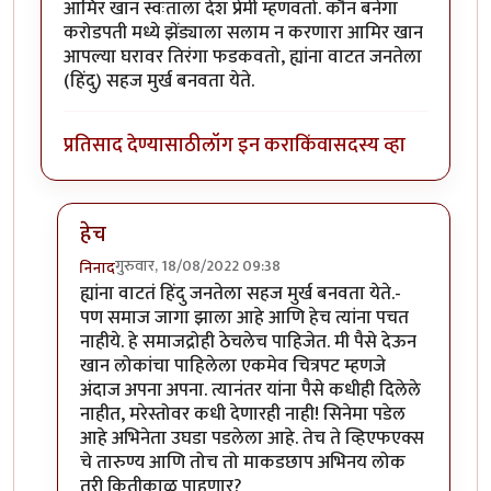
आमिर खान स्वःताला देश प्रेमी म्हणवतो. कौन बनेगा
करोडपती मध्ये झेंड्याला सलाम न करणारा आमिर खान
आपल्या घरावर तिरंगा फडकवतो, ह्यांना वाटत जनतेला
(हिंदु) सहज मुर्ख बनवता येते.
प्रतिसाद देण्यासाठी
लॉग इन करा
किंवा
सदस्य व्हा
हेच
गुरुवार, 18/08/2022 09:38
निनाद
In reply to
ला. सि. चढ्ढा सिनेमाच्या
by
डँबिस००७
ह्यांना वाटतं हिंदु जनतेला सहज मुर्ख बनवता येते.-
पण समाज जागा झाला आहे आणि हेच त्यांना पचत
नाहीये. हे समाजद्रोही ठेचलेच पाहिजेत. मी पैसे देऊन
खान लोकांचा पाहिलेला एकमेव चित्रपट म्हणजे
अंदाज अपना अपना. त्यानंतर यांना पैसे कधीही दिलेले
नाहीत, मरेस्तोवर कधी देणारही नाही! सिनेमा पडेल
आहे अभिनेता उघडा पडलेला आहे. तेच ते व्हिएफएक्स
चे तारुण्य आणि तोच तो माकडछाप अभिनय लोक
तरी कितीकाळ पाहणार?