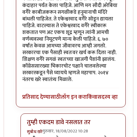
कंदाहार पर्यंत केला पाहिजे. आणि मग सौदी अरेबिया
वगैरे काबीजकरून सगळीकडे हनुमानाची मंदिरे
बांधली पाहिजेत. ते एकेश्वरवाद वगैरे सोडून द्यायला
पाहिजे. वाटल्यास ते एकेश्वरवाद वगैरे स्वीकारू
शकतात पण अट एकच शूद्र म्हणून त्यांनी आमची
वर्णव्यवस्था निमूटपणे मान्य केली पाहिजे. ६. ७०
वर्षांत केवळ आमच्या जीवावरच आम्ही जगलो.
सरकारचा एक पैसाही स्वतःवर खर्च करू दिला नाही.
शिक्षण वगैरे सगळं स्वतःच्या खाजगी पैशांनी झालंय.
कॉंग्रेससारख्या भिकारचोट पक्षाने चालवलेल्या
सरकारकडून पैसे घ्यायचे म्हणजे महापाप. २०१४
नंतरच खरे स्वातंत्र्य मिळाले.
प्रतिसाद देण्यासाठी
लॉग इन करा
किंवा
सदस्य व्हा
तुम्ही एकदम डावे नसलात तर
गुरुवार, 18/08/2022 10:28
सुबोध खरे