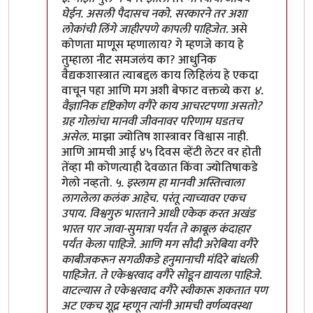
घेईन. असली पैदासच नको. सरकारने तर अशा
लोकांची लिंगे जाहीरपणे कापली पाहिजेत.
असे
कोणता माणूस म्हणालाय? गे म्हणजे काय हे
तुम्हाला नीट समजलंय का? आधुनिक
वैद्यकशास्त्रात त्याबद्दल काय लिहिलंय हे एकदा
वाचून पहा आणि मग अशी बेफाट वक्तव्ये करा
४.
वैज्ञानिक दृष्टिकोण वगैरे काय आचरटपणा असतो?
ग्रह गोलांचा मानवी जीवनावर परिणाम घडतच
असेल.
माझा ज्योतिष शास्त्रावर विश्वास नाही.
आणि आमची आई ४५ दिवस व्हेंटी लेटर वर होती
तेंव्हा मी कोणत्याही देवळात किंवा ज्योतिषाकडे
गेलो नव्हतो.
५. इस्लाम हा मानवी अस्तित्त्वाला
लागलेला कलंक आहेच. परंतू त्याच्यावर एकच
उपाय. विश्वगुरु भारताने आधी एकेक करत अखंड
भारत पार जावा-सुमात्रा पर्यंत ते काबूल कंदाहार
पर्यंत केला पाहिजे. आणि मग सौदी अरेबिया वगैरे
काबीजकरून सगळीकडे हनुमानाची मंदिरे बांधली
पाहिजेत. ते एकेश्वरवाद वगैरे सोडून द्यायला पाहिजे.
वाटल्यास ते एकेश्वरवाद वगैरे स्वीकारू शकतात पण
अट एकच शूद्र म्हणून त्यांनी आमची वर्णव्यवस्था