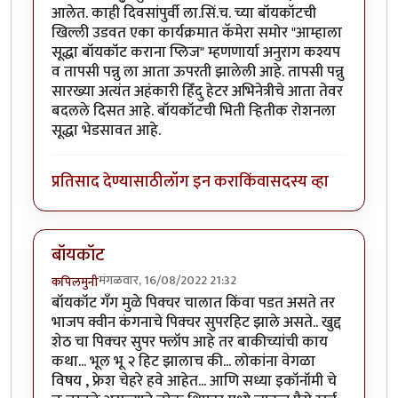
आलेत. काही दिवसांपुर्वी ला.सिं.च. च्या बॉयकॉटची
खिल्ली उडवत एका कार्यक्रमात कॅमेरा समोर "आम्हाला
सूद्धा बॉयकॉट कराना प्लिज" म्हणणार्या अनुराग कश्यप
व तापसी पन्नु ला आता ऊपरती झालेली आहे. तापसी पन्नु
सारख्या अत्यंत अहंकारी हिँंदु हेटर अभिनेत्रीचे आता तेवर
बदलले दिसत आहे. बॉयकॉटची भिती र्‍हितीक रोशनला
सूद्धा भेडसावत आहे.
प्रतिसाद देण्यासाठी
लॉग इन करा
किंवा
सदस्य व्हा
बॉयकॉट
मंगळवार, 16/08/2022 21:32
कपिलमुनी
बॉयकॉट गँग मुळे पिक्चर चालात किंवा पडत असते तर
भाजप क्वीन कंगनाचे पिक्चर सुपरहिट झाले असते.. खुद्द
शेठ चा पिक्चर सुपर फ्लॉप आहे तर बाकीच्यांची काय
कथा... भूल भू २ हिट झालाच की... लोकांना वेगळा
विषय , फ्रेश चेहरे हवे आहेत... आणि सध्या इकॉनॉमी चे