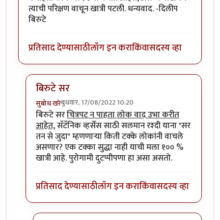
त्याची परिक्षण वाचून खात्री पटली. धन्यवाद. -दिलीप
बिरुटे
प्रतिसाद देण्यासाठी
लॉग इन करा
किंवा
सदस्य व्हा
बिरुटे सर
बुधवार, 17/08/2022 10:20
सुबोध खरे
In reply to
धन्स.
by
प्रा.डॉ.दिलीप बिरुटे
बिरुटे सर
चित्रपट न पाहता लोक वाद उभा करीत
आहेत,
सॅटॅनिक व्हर्सेस साठी सलमान रश्दी याना "सर
तन से जुदा" म्हणणाऱ्या किती टक्के लोकांनी वाचले
असणार? एक टक्का सुद्धा नाही याची मला १०० %
खात्री आहे. पुरोगामी दुटप्पीपणा हा असा असतो.
प्रतिसाद देण्यासाठी
लॉग इन करा
किंवा
सदस्य व्हा