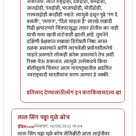
नाकारला. त्यात राष्ट्रद्रोही, देशद्रोही, धर्मद्रोही,
जातद्रोही, पंथद्रोही, भाजपद्रोही, मोदीद्रोही,
रास्वसद्रोही काहीही नव्हते. त्यामुळे इथून पुढे "रंग दे
बसंती", "लगान", "दिल चाहता है" सारखे एखादी
पिढी झपाटणारे चित्रपटसुद्धा तयार होतील का नाही
याची मला खात्री वाटेनाशी झाली आहे. तुलनेने
दक्षिणी प्रेक्षकांत एखाद्या हिरोप्रती निष्ठा जास्त
ठळक असल्याने आणि त्याचवेळी प्रयोगशीलतेचे
चाहते असणारे लोकही अनेक असल्याने तेच अशी
रिस्क घेऊ शकतात. त्यामुळे उत्तरेकडचे किंवा
बॉलीवूडचे चित्रपट आता गायपट्ट्यातील अदलित
नवराष्ट्रवादी भारतीयांना शरण जाणार हे नक्की.
प्रतिसाद देण्यासाठी
लॉग इन करा
किंवा
सदस्य व्हा
लाल सिंग चढ्ढा मुळे बरेच
मंगळवार, 16/08/2022 19:04
डँबिस००७
लाल सिंग चढ्ढा मुळे बरेच सेलिब्रीटी आता लाईनीवर