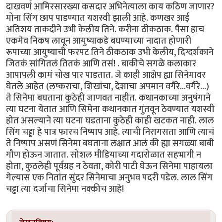
दाखवणं आमिरसारख्या कसदार अभिनेत्याला काय कठिण जाणार?
मोना सिंग छाप पाडण्यात यशस्वी झाली आहे. कणखर आई
अतिशय ताकदीने उभी केलीय तिने. करीना ठीकठाक. पैसा हाच
एकमेव निकष लावून आयुष्याकडे बघण्याच्या नादात होणारी
रूपाच्या आयुष्याची फरपट तिने ठीकठाक उभी केलीय, दिग्दर्शकाने
जितकं सांगितलं तितकं आणि तसं! . बाकीचे सगळे कलाकार
आपापली कामं चोख पार पाडतात. जे काही आक्षेप ह्या सिनेमावर
घेतले आहेत (लष्कराचा, शिखांचा, देशाचा अपमान वगैरे...वगैरे...)
ते सिनेमा बघताना कुठेही जाणवत नाहीत. कथानकाच्या अनुषंगाने
त्या घटना येतात आणि सिमेना कथानकात गुंतवून ठेवण्यात यशस्वी
होत असल्याने त्या घटना घडताना कुठेही काही खटकत नाही. लाल
सिंग चढ्ढा हे पात्र फारच निष्पाप आहे. त्याची निरागसता आणि त्याचं
ते निष्पाप असणं सिनेमा बघताना लक्षात आलं की ह्या सगळ्या बाबी
गौण होऊन जातात. सोशल मीडियाच्या गदारोळात सहभागी न
होता, कुठलेही पूर्वग्रह न ठेवता, कोरी पाटी घेऊन सिनेमा पाहायला
गेल्यास एक नितांत सुंदर सिनेमाचा अनुभव पदरी पडेल. लाल सिंग
चढ्ढा त्या दर्जाचा सिनेमा नक्कीच आहे!