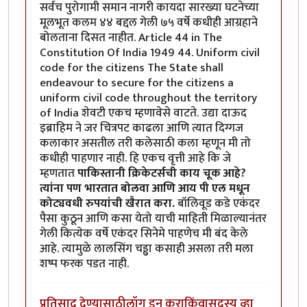
सर्वच पुरोगामी समान नागरी कायदा सारख्या घटनेच्या
मूलभूत कलम ४४ बद्दल गेली ७५ वर्षे कधीही आग्रहाने
बोलताना दिसत नाहीत. Article 44 in The
Constitution Of India 1949 44. Uniform civil
code for the citizens The State shall
endeavour to secure for the citizens a
uniform civil code throughout the territory
of India शेवटी एकच म्हणावेसे वाटते. उद्या दाऊद
इब्राहिम ने जर चित्रपट काढला आणि त्यात दिग्गज
कलाकार असतील तरी कलेसाठी कला म्हणून मी तो
कधीही पाहणार नाही. हि एकच वृत्ती आहे कि जे
म्हणतात
पाकिस्तानी क्रिकेटर्सची काय चूक आहे?
त्यांना पण भारतात बोलवा आणि आय पी एल मधून
कोट्यवधी रुपयांची खैरात करा.
बॉलिवूड कडे एकंदर
पैसा कुठून आणि कसा येतो याची माहिती मिळाल्यानंतर
गेली कित्येक वर्षे एकंदर सिनेमे पाहणेच मी बंद केले
आहे. त्यामुळे लालसिंग चड्ढा कसाही असला तरी मला
शष्प फरक पडत नाही.
प्रतिसाद देण्यासाठी
लॉग इन करा
किंवा
सदस्य व्हा