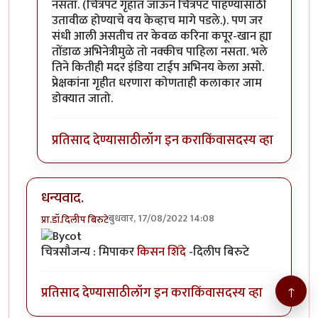
नसता. (चित्रपट गृहात जाऊन चित्रपट पाहण्यासाठी
उतावीळ होण्याचे वय केव्हाच मागे पडले.). पण जर
संधी आली असतीच तर केवळ करिना कपूर-खान ह्या
तोंडाळ अभिनेत्रीमुळे तो नक्कीच पाहिला नसता. भले
तिने कितीही मदर इंडिया टाईप अभिनय केला असो.
प्रेक्षकांना गृहीत धरणारा कोणताही कलाकार जाम
डोक्यात जातो.
प्रतिसाद देण्यासाठी
लॉग इन करा
किंवा
सदस्य व्हा
धन्यवाद.
बुधवार, 17/08/2022 14:08
प्रा.डॉ.दिलीप बिरुटे
चित्रसौजन्य : मिपाकर
किसन शिंदे
-दिलीप बिरुटे
↑
प्रतिसाद देण्यासाठी
लॉग इन करा
किंवा
सदस्य व्हा