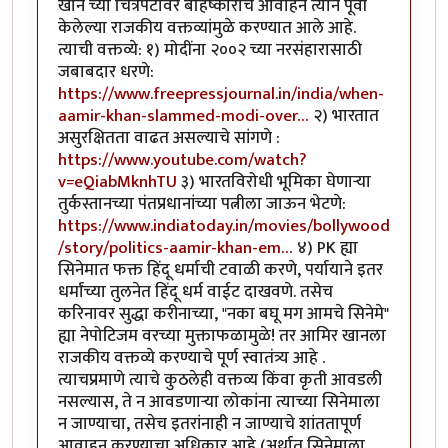
खान च्या चित्रपटावर बहिष्काराचे आवाहन त्याने पूर्वी
केलेल्या राजकीय वक्तव्यांमुळे करण्यात आले आहे.
त्याची वक्तव्ये: १) मोदींना २००२ च्या नरसंहारासाठी
जबाबदार धरणे:
https://www.freepressjournal.in/india/when-
aamir-khan-slammed-modi-over…
२) भारतात
असुरक्षितता वाढत असल्याचे सांगणे :
https://www.youtube.com/watch?
v=eQiabMknhTU
३) भारतविरोधी भूमिका घेणाऱ्या
तुर्कस्तानच्या पंतप्रधानांच्या पत्नीला जाऊन भेटणे:
https://www.indiatoday.in/movies/bollywood
/story/politics-aamir-khan-em…
४) PK ह्या
सिनेमात फक्त हिंदू धर्माची टवाळी करणे, पर्यायाने इतर
धर्मांच्या तुलनेत हिंदू धर्म वाईट दाखवणे. तसेच
करिनावर सुद्धा करीनाच्या, "नका बघू मग आमचे सिनेमे"
ह्या नेपोटिजम वरच्या मुक्ताफळामुळे! तर आमिर खानला
राजकीय वक्तव्ये करण्याचे पूर्ण स्वातंत्र्य आहे .
त्याचप्रमाणे त्याचे कुठलेही वक्तव्य किंवा कृती आवडली
नसल्यास, ते न आवडणाऱ्या लोकांना त्याच्या सिनेमाला
न जाण्याचा, तसेच इतरांनाही न जाण्याचे शांततापूर्ण
आवाहन करण्याचा अधिकार आहे (अर्थात सिनेमाला