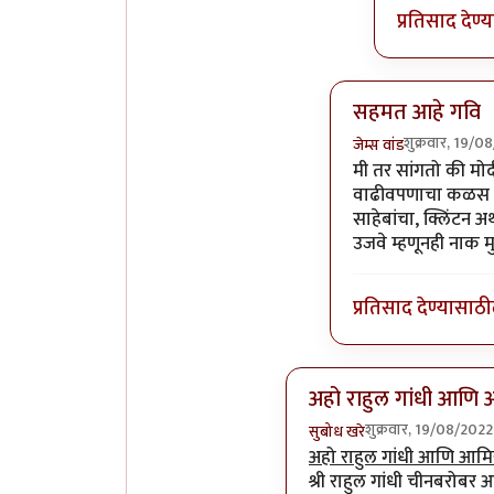
प्रतिसाद देण्
सहमत आहे गवि
शुक्रवार, 19/0
जेम्स वांड
In reply to
विरोधात
मी तर सांगतो की मोदीं
वाढीवपणाचा कळस वाट
साहेबांचा, क्लिंटन अ
उजवे म्हणूनही नाक 
प्रतिसाद देण्यासाठी
अहो राहुल गांधी आणि
शुक्रवार, 19/08/202
सुबोध खरे
In reply to
आमचं सोडा डॉ
अहो राहुल गांधी आणि आम
श्री राहुल गांधी चीनबरोबर