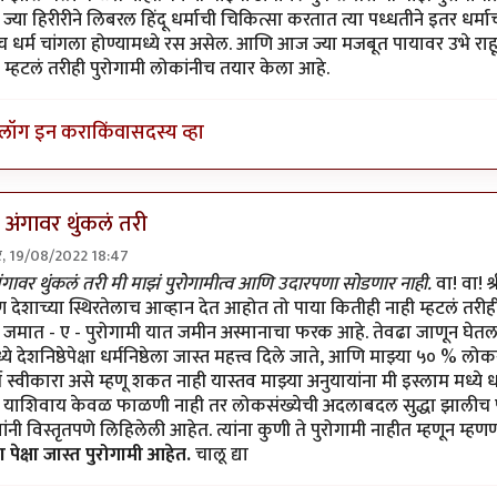
्या हिरीरीने लिबरल हिंदू धर्माची चिकित्सा करतात त्या पध्धतीने इतर धर्
धर्म चांगला होण्यामध्ये रस असेल. आणि आज ज्या मजबूत पायावर उभे राह
 म्हटलं तरीही पुरोगामी लोकांनीच तयार केला आहे.
लॉग इन करा
किंवा
सदस्य व्हा
 अंगावर थुंकलं तरी
ार, 19/08/2022 18:47
ुरोगामी आणि लिबरल
by
सर टोबी
ंगावर थुंकलं तरी मी माझं पुरोगामीत्व आणि उदारपणा सोडणार नाही.
वा! वा! श
देशाच्या स्थिरतेलाच आव्हान देत आहोत तो पाया कितीही नाही म्हटलं तरीह
जमात - ए - पुरोगामी यात जमीन अस्मानाचा फरक आहे. तेवढा जाणून घेतलात
्ये देशनिष्ठेपेक्षा धर्मनिष्ठेला जास्त महत्त्व दिले जाते, आणि माझ्या ५० 
स्वीकारा असे म्हणू शकत नाही यास्तव माझ्या अनुयायांना मी इस्लाम मध्ये धर
. याशिवाय केवळ फाळणी नाही तर लोकसंख्येची अदलाबदल सुद्धा झालीच पाह
्यांनी विस्तृतपणे लिहिलेली आहेत. त्यांना कुणी ते पुरोगामी नाहीत म्हणून म्हण
ा पेक्षा जास्त पुरोगामी आहेत.
चालू द्या