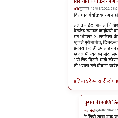
विरोधात वैयक्तिक पण 
शुक्रवार, 19/08/2022 08:
गवि
In reply to
आमचं सोडा डॉ
विरोधात वैयक्तिक पण नाही म
अत्यंत नाईलाजाने आणि खेदान
वेगळेच व्यापक काहीतरी वाटू
मग "ऑप्शन २". लपलेला ध
म्हणजे पुरोगामीच, लिबरलच
प्रकारात काही दम आहे का त
म्हणजे मी स्वत:ला मोदी सम
असे चित्र दिसते. माझे कोणत
तो असला तरी दोघांना चावे
प्रतिसाद देण्यासाठी
लॉग 
पुरोगामी आणि ल
शुक्रवार, 19/0
सर टोबी
In reply to
विरोधात
हे शिवी सदृश शब्द 