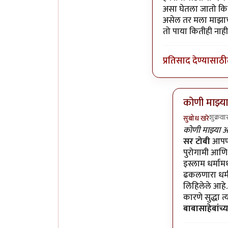
असा घेतला जातो कि ज
असेल तर मला माझाच 
तो पाया कितीही नाही
प्रतिसाद देण्यासाठी
कोणी माझ्या
शुक्रव
सुबोध खरे
In reply to
प
कोणी माझ्या अ
सर टोबी
आपण 
पुरोगामी आणि 
इस्लाम धर्मामध
ढकलणारा धर्म 
लिहिलेले आहे
कारणे सुद्धा त
बाबासाहेबांच्य