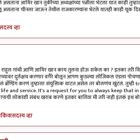
असताना आमिर खान तुर्कीच्या अध्यक्षांच्या पत्नीला भेटला यात काही तुम्हा
ू असताना चीनला जाऊन तेथील राजकारण्यांना भेटले यातही काही चूक दिसत
सदस्य व्हा
की सोबत
by
सुबोध खरे
ो राहुल गांधी आणि आमिर खान काय तुलना होऊ शकेल का ? इतका तरी विचार
ाच्यावर दुर्लक्षच करणार वगैरे बोलून आपण कुठल्या लॉजिकल एंडला पोचण
लं ब्रॅण्डिंग करणं तुम्हाला संयुक्तिक वाटत असेल तर बोलणंच खुंटलं. तुम्ह
life and service. It's a request for you to always keep that in
्यापायी लोकांशी संबंध खराब करणे इतका बालिश मी तरी नाही इतकं इथं ब
ा
किंवा
सदस्य व्हा