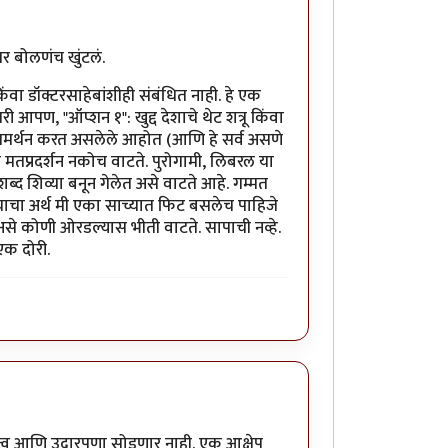
तर बोलणंच खुंटलं.
ंवा डॉक्टरसाहेबांशीही संबंधित नाही. हे एक
ी आपण, "ऑप्शन १": खुद्द देशाचे थेट शत्रू किंवा
मर्थन करत असलेले आहोत (आणि हे सर्व असणे
मतप्रदर्शन नकोच वाटते. पुरोगामी, लिबरल या
्द शिव्या बनून गेलेत असे वाटते आहे. गम्मत
ण याचा अर्थ मी एका साच्यात फिट बसलेच पाहिजे
 असे कोणी ओरडल्यास भीती वाटते. सापाची नव्हे.
एक दोरी.
ीत्व आणि उदारपणा सोडणार नाही. एक आक्षेप