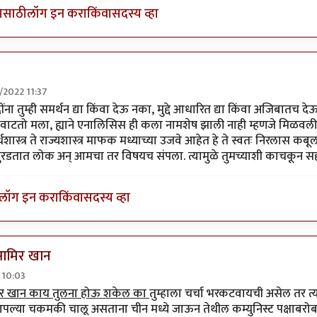
यासाठी
लॉग इन करा
किंवा
सदस्य व्हा
8/2022 11:37
 वैयक्तिक पण नाही
by
गवि
ना तुम्ही समर्थन द्या किंवा देऊ नका, मुद्दे आधारित द्या किंवा अजिबातच देऊ न
तो मला, ह्याने एनालिसिस ही कला नामशेष झाली नाही म्हणजे मिळवली. ह
र्थशास्त्र ते राज्यशास्त्र माफक मध्याच्या उजवे आहेत हे ते स्वतः निरलास 
मुरडतात लोक अन् आमचा तर विषयच संपला. त्यामुळे तुमच्याशी काचकून स
लॉग इन करा
किंवा
सदस्य व्हा
 आमिर खान
2 10:03
क्टर
by
जेम्स वांड
िर खान काय तुलना होऊ शकेल का
तुम्हाला चर्चा भरकटवायची असेल तर 
 आपल्या चकमकी चालू असताना चीन मध्ये जाऊन तेथील कम्युनिस्ट पक्षाबरोब