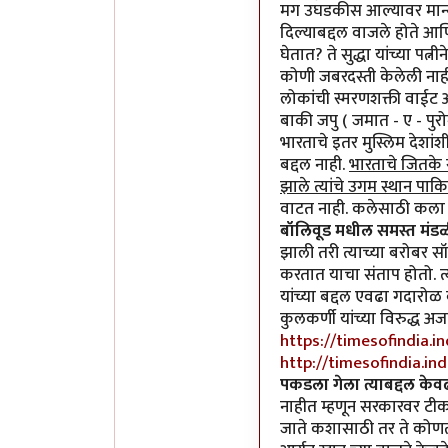
मग उघडकीस आल्यावर मान्य कर
दिल्याबद्दल वाजले होते आणि
घेतात? ते सुद्धा यांच्या पत्नीने
कोणी जबरदस्ती केलेली ना
लोकांची स्मरणशक्ती वाईट अ
बाकी जपु ( जमात - ए - पुरो
भारताचे इतर मुस्लिम देशां
बद्दल नाही.
भारताचे जितके 
झाले त्यांचे उगम स्थान पाक
वाटत नाही. कलेसाठी कला कि
बॉलिवूड मधील समस्त मं
झाली तरी त्याच्या बरोबर स
करतात याचा संताप होतो. त्
यांच्या बद्दल एवढा गदारोळ
कुलकर्णी यांच्या विरुद्ध अ
https://timesofindia.
http://timesofindia.i
पकडला गेला त्याबद्दल के
नाहीत म्हणून सरकारवर टीका 
जाते कशासाठी तर ते कोणत्