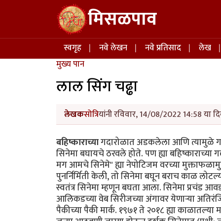
Skip to main content
मिसळपाव
Main navigation
स्वगृह
नवे लेखन
नवे प्रतिसाद
लेख
मुख्य पान
लाल सिंग चढ्ढा
लेखक
सोत्रि
यांनी रविवार, 14/08/2022 14:58 या दि
बहिष्काराच्या
गदारोळात अडकलेला आणि त्यामुळे गाज
सिनेमा बघायचे ठरवले होते. पण ह्या बहिष्काराच्या 
मग आमचे सिनेमे" ह्या नेपोटिजम वरच्या मुक्ताफळाम
पुनर्निर्मिती केली, तो सिनेमा बघून बराच काळ लोटल
स्वतंत्र सिनेमा म्हणून बघता आला. सिनेमा प्रचंड
आलिकडच्या वेब सिरीजच्या अंगावर येणाऱ्या अतिरंजित
पैकीच्या पैकी मार्क. १९७१ ते २०१८ ह्या काळातल्