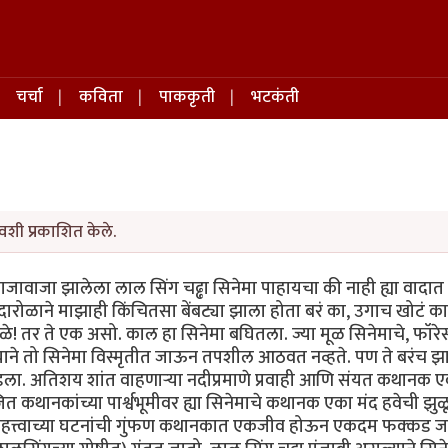
चर्चा
कविता
पाककृती
भटकंती
वशी प्रकाशित केले.
ावाजा झालेला लाल सिंग चढ्ढा सिनेमा पाहायचा की नाही ह्या वादा
गदारोळाने माझाही किंचितसा बेंबट्या झाला होता बरं का, उगाच खोटं क
ुळे! तर ते एक असो. काल हा सिनेमा बघितला. ज्या मूळ सिनेमाचे, फॉरे
्याने तो सिनेमा विस्मृतीत जाऊन तपशील आठवत नव्हते. पण ते बरंच झाल
 आवडला. अतिशय शांत वाहणाऱ्या नदीप्रमाणे प्रवाही आणि संयत कथानक
 कथानकांच्या पार्श्वभूमीवर ह्या सिनेमाचे कथानक एका मंद हवेची झुळ
या महत्त्वाच्या घटनांची गुंफण कथानकात एकजीव होऊन एकदम फक्कड जमल