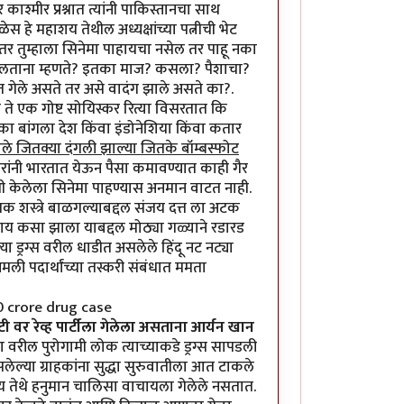
ाश्मीर प्रश्नात त्यांनी पाकिस्तानचा साथ
ेस हे महाशय तेथील अध्यक्षांच्या पत्नीची भेट
र तुम्हाला सिनेमा पाहायचा नसेल तर पाहू नका
 बोलताना म्हणते? इतका माज? कसला? पैशाचा?
त गेले असते तर असे वादंग झाले असते का?.
ा ते एक गोष्ट सोयिस्कर रित्या विसरतात कि
का बांगला देश किंवा इंडोनेशिया किंवा कतार
ाले जितक्या दंगली झाल्या जितके बॉम्बस्फोट
कारांनी भारतात येऊन पैसा कमावण्यात काही गैर
िती केलेला सिनेमा पाहण्यास अनमान वाटत नाही.
तक शस्त्रे बाळगल्याबद्दल संजय दत्त ला अटक
याय कसा झाला याबद्दल मोठ्या गळ्याने रडारड
 ड्रग्स वरील धाडीत असलेले हिंदू नट नट्या
ली पदार्थांच्या तस्करी संबंधात ममता
 crore drug case
टी वर रेव्ह पार्टीला गेलेला असताना आर्यन खान
वरील पुरोगामी लोक त्याच्याकडे ड्रग्स सापडली
लेल्या ग्राहकांना सुद्धा सुरुवातीला आत टाकले
य तेथे हनुमान चालिसा वाचायला गेलेले नसतात.