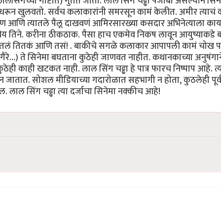
ालसिंगच्या गोष्टीत) गुंतत जातो. लाल सिंग चढ्ढा पंजाबी असल्याने सि
उचलून धरून खुलवतो. सर्वच कलाकारांनी समरसून कामं केलीत. अमीर त्य
गळेपण आणि त्यातले पैलू दाखवणं आमिरसारख्या कसदार अभिनेत्याला क
िने. करीना ठीकठाक. पैसा हाच एकमेव निकष लावून आयुष्याकडे बघण
ितलं तितकं आणि तसं! . बाकीचे सगळे कलाकार आपापली कामं चोख पार 
गैरे...) ते सिनेमा बघताना कुठेही जाणवत नाहीत. कथानकाच्या अनुषंग
ठेही काही खटकत नाही. लाल सिंग चढ्ढा हे पात्र फारच निष्पाप आहे. त
 जातात. सोशल मीडियाच्या गदारोळात सहभागी न होता, कुठलेही पूर्वग
. लाल सिंग चढ्ढा त्या दर्जाचा सिनेमा नक्कीच आहे!