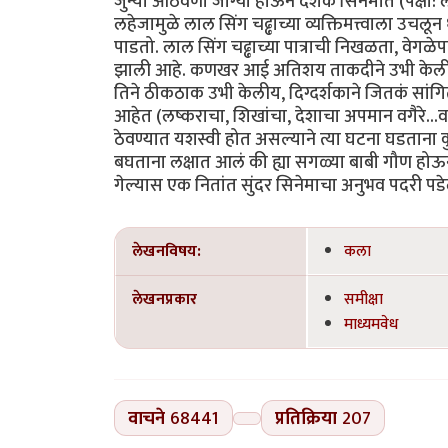
जुन्या आठवणी जाग्या होऊन दर्शक सिनेमात (पक्षी: ल
लहेजामुळे लाल सिंग चढ्ढाच्या व्यक्तिमत्त्वाला 
पाडतो. लाल सिंग चढ्ढाच्या पात्राची निखळता, वे
झाली आहे. कणखर आई अतिशय ताकदीने उभी केलीय त
तिने ठीकठाक उभी केलीय, दिग्दर्शकाने जितकं सांग
आहेत (लष्कराचा, शिखांचा, देशाचा अपमान वगैरे...व
ठेवण्यात यशस्वी होत असल्याने त्या घटना घडताना कु
बघताना लक्षात आलं की ह्या सगळ्या बाबी गौण होऊन
गेल्यास एक नितांत सुंदर सिनेमाचा अनुभव पदरी पडेल
लेखनविषय:
कला
लेखनप्रकार
समीक्षा
माध्यमवेध
वाचने
68441
प्रतिक्रिया
207