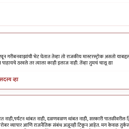
ुप
by
प्रचेतस
ून गरीबनवाझांची भेट घेतात तेव्हा तो राजकीय मास्टरस्ट्रोक असतो याबद्दल श्र
ेने पाहायचे ठरवले तर त्याला काही इलाज नाही. तेंव्हा तुमचं चालू द्या
सदस्य व्हा
 वांड
बत नाही,पर्यटन थांबत नाही, दळणवळण थांबत नाही, सरकारी पातळीवरील द्वि
च्याबरोबर व्यापार आणि राजनैतिक संबंध अजूनही टिकून आहेत. मग केवळ तुर्