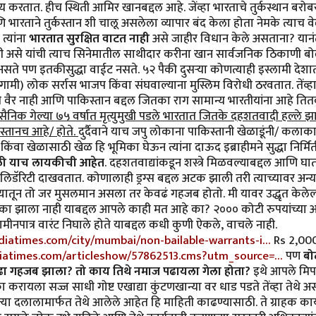
तात. हीच स्थिती आमिर खानबद्दल आहे. जेंव्हा भारताचे तुर्कस्थान बरोबर क
 भारताने तुर्कस्तान शी चालू असलेला व्यापार बंद केला होता नेमके त्याच वेळ
 त्यांना
भारतात सुरक्षित वाटत नाही
असे जाहीर विधान केले असताना? यानंत
ही असे यांची त्याच सिनेमातील साथीदार करीना खान सार्वजनिक ठिकाणी
सते पण इतकीसुद्धा वाईट नसते. ५२ पैकी दुसऱ्या कोणत्याही इस्लामी देशा
गामी) लोक सर्रास भाजप किंवा संघवाल्याना मुस्लिम विरोधी ठरवतात. तेंव्ह
शी वैर नाही आणि पाकिस्तान बद्दल जितका राग सामान्य भारतीयांना आहे तित
सैनिक गेल्या ७५ वर्षात मृत्युमुखी पडले भारतात जितके दहशतवादी हल्ले झ
िस्तानच आहे/ होते.
दुर्दैवाने याच जपु लोकाना पाकिस्तानी खेळाडूंनी/ कला
ंवा खेळासाठी खेळ हि भूमिका घेऊन त्यांना दाऊद इब्राहीमने सुद्धा निर्म
डळी याच लायकीची आहेत
. दहशतवाद्यांकडून शस्त्रे मिळवल्याबद्दल आणि घा
ॉलिडॅरिटी दाखवतात. कोणालाही ड्रग्स बद्दल अटक झाली तरी त्याच्यावर अन्
यातून तो जर मुसलमान असला तर केवढं गहजब होतो. मी यावर उद्धृत केलेल्या
 का झाला नाही याबद्दल आपले काही मत आहे का? २००० कोटी रुपयांच्या अम
जामीनपात्र वारंट निघाले होते याबद्दल कधी कुणी ऐकले, वाचले नाही.
indiatimes.com/city/mumbai/non-bailable-warrants-i…
Rs 2,000
ndiatimes.com/articleshow/57862513.cms?utm_source=…
पण
बो
वढा गहजब झाला? तो काय तिथे नमाज पढायला गेला होता?
इथे आपले मिपा 
करायला सज्ज साधी गोष्ट एखाद्या कुंटणखान्या वर धाड पडते तेंव्हा तेथे अस
या दलालामार्फत तेथे आलेले आहेत हि माहिती काढण्यासाठी. ते ग्राहक का