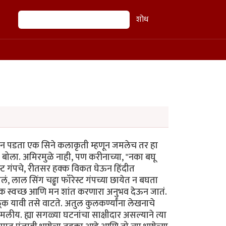
शोध
शोध
त न पडता एक सिने कलाकृती म्हणून जमलेच तर हा
ा बोला. अमिरमुळे नाही, पण करीनाच्या, "नका बघू
स्ट गंपचे, रीतसर हक्क विकत घेऊन हिंदीत
ं, लाल सिंग चढ्ढा फॉरेस्ट गंपच्या छायेत न बघता
 एक स्वच्छ आणि मन शांत करणारा अनुभव देऊन जातं.
ूक यावी तसे वाटते. अतुल कुलकर्ण्यांना लेखनाचे
ीय. ह्या सगळ्या घटनांचा साक्षीदार असल्याने त्या