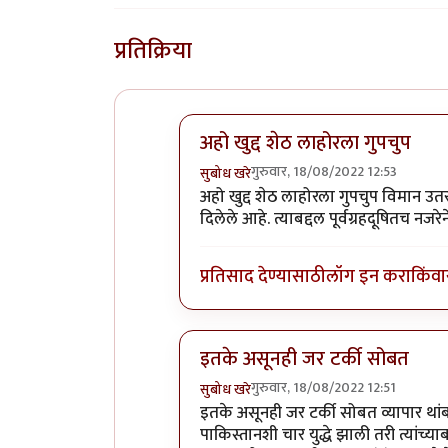
प्रतिक्रिया
अहो खुद्द शेठ लाहोरला गुपचुप
गुरुवार, 18/08/2022 12:53
सुबोध खरे
In reply to
अहो खुद्द शेठ लाहोरला गुपच
अहो खुद्द शेठ लाहोरला गुपचुप विमान उतरव
दिलेले आहे. त्याबद्दल पूर्वग्रहदूषितच नजर
प्रतिसाद देण्यासाठी
लॉग इन करा
किंवा
इतके असूनही जर टर्की सोबत
गुरुवार, 18/08/2022 12:51
सुबोध खरे
In reply to
एक प्रश्न पडला आहे
by
जेम्स
इतके असूनही जर टर्की सोबत व्यापार थां
पाकिस्तानशी चार युद्धे झाली तरी त्यां