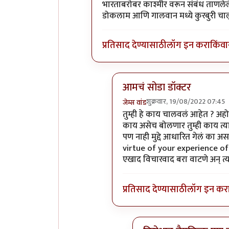
भारताबरोबर काश्मीर वरून संबंध ताणलेले 
डोकलाम आणि गालवान मध्ये कुरबुरी चाल
प्रतिसाद देण्यासाठी
लॉग इन करा
किंवा
आमचं सोडा डॉक्टर
शुक्रवार, 19/08/2022 07:45
जेम्स वांड
In reply to
इतके असूनही जर टर्
तुम्ही हे काय चालवलं आहेत ? अह
काय असेच बोलणार तुम्ही काय त्य
पण नाही मुद्दे आधारित गेलं का अस
virtue of your experience of 
एखाद विचारवाद बरा वाटणे अन् त
प्रतिसाद देण्यासाठी
लॉग इन कर