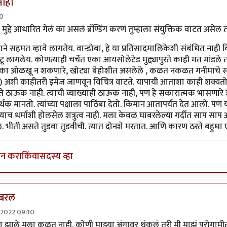
नाही
20
क्टर
by
जेम्स वांड
ुद्दे आधारित गेलं का असलं ब्रॅण्डिंग करणं तुम्हाला संयुक्तिक वाटत असेल 
े सहमत व्हावे लागतेय. वान्डोबा, हे या प्रतिसादमालिकेशी संबंधित नाही कि
 लागलेय. कोणत्याही चर्चेत एका आयसोलेटेड मुद्द्यापुरते काही मत मांडले तर
ोका ओळखू न शकणारे, खोट्या बेहोशीत असलेले , कळत नकळत गनीमाचे स
) अशी काहीतरी इमेज जाणवून विचित्र वाटते. यापायी आताशा काही शक्यतो 
े ठाऊक नाही. त्याची व्याख्याही ठाऊक नाही, पण हे सकारात्मक भासणारे शब
र्थक मानतो. त्यांच्या पक्षाला पाठिंबा देतो. किमान आतापर्यंत देत आलो. प
्याच धर्माशी होलसेल शत्रुत्व नाही. मला केवळ घाबरलेल्या गर्दीत साप साप
ल. भीती असते तुडवा तुडवीची. त्यात दोनशे मरतात. आणि कारण ठरते बहुधा 
इन करा
किंवा
सदस्य व्हा
िबरल
8/2022 09:10
 वैयक्तिक पण नाही
by
गवि
का झाले मला कळत नाही. कोणी माझ्या अंगावर थुंकलं तरी मी माझं पुरोगाम