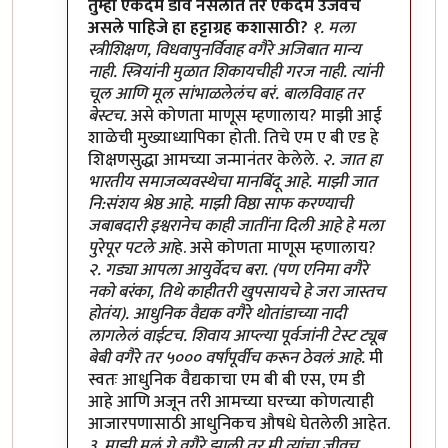
In reply to
भेकड पुरोगामी विरूद्ध साहसी प्रतिगामी
by
हण
तुम्ही एकदम डावे नसलात तर एकदम उजवेच
असले पाहिजे हा हट्टाग्रह कशासाठी?
१. मला
स्त्रीशिक्षण, विधवापुनर्विवाह वगैरे अजिबात मान्य
नाही. स्त्रियांनी मुळात शिकायचीही गरज नाही. त्यांनी
चूल आणि मूल सांभाळलेलंच बरं. बालविवाह तर
बेस्टच.
असे कोणता माणूस म्हणालाय? माझी आई
शाळेची मुख्याध्यापिका होती. तिचे एम ए बी एड हे
शिक्षणसुद्धा आमच्या जन्मानंतर केलेले.
२. जात हा
भारतीय समाजव्यवस्थेचा मानबिंदू आहे. माझी जात
नि:संशय श्रेष्ठ आहे. माझी विष्ठा साफ करण्याची
जबाबदारी इश्वरानेच काही जातींना दिली आहे हे मला
पुरेपूर पटले आ
हे. असे कोणता माणूस म्हणालाय?
२. गड्या आपला आयुर्वेदच बरा. (पण एनिमा वगैरे
नको बरंका, तिथे काहीतरी खुपसायचे हे जरा जास्तच
होतंय). आधुनिक वैद्यक वगैरे थोतांडाच्या नादी
लागलेलं वाईटच. शिवाय आप्ल्या पूर्वजांनी टेस्ट ट्यूब
बेबी वगैरे तर ५००० वर्षांपूर्वीच करून ठेवलं आहे.
मी
स्वतः आधुनिक वैद्यकाचा एम बी बी एस, एम डी
आहे आणि अजून तरी आमच्या घरच्या कोणत्याही
आजारपणासाठी आधुनिकच औषधे घेतलेली आहेत.
३. माझी मुलं गे वगैरे झाली तर मी त्यांचा जीवच