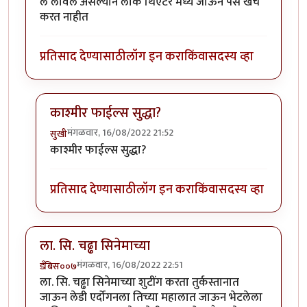
ल लावले असल्याने लोक थिएटर मध्ये जाऊन पैसे खर्च
करत नाहीत
प्रतिसाद देण्यासाठी
लॉग इन करा
किंवा
सदस्य व्हा
काश्मीर फाईल्स सुद्धा?
मंगळवार, 16/08/2022 21:52
सुखी
In reply to
बॉयकॉट
by
कपिलमुनी
काश्मीर फाईल्स सुद्धा?
प्रतिसाद देण्यासाठी
लॉग इन करा
किंवा
सदस्य व्हा
ला. सि. चढ्ढा सिनेमाच्या
मंगळवार, 16/08/2022 22:51
डँबिस००७
ला. सि. चढ्ढा सिनेमाच्या शुटींग करता तुर्कस्तानात
जाऊन लेडी एर्दोगनला तिच्या महालात जाऊन भेटलेला