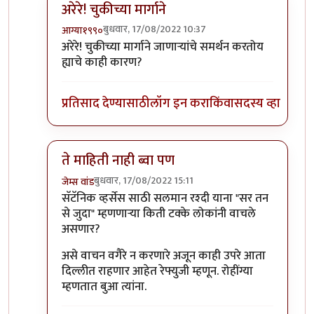
अरेरे! चुकीच्या मार्गाने
बुधवार, 17/08/2022 10:37
आग्या१९९०
In reply to
बिरुटे सर
by
सुबोध खरे
अरेरे! चुकीच्या मार्गाने जाणाऱ्यांचे समर्थन करतोय
ह्याचे काही कारण?
प्रतिसाद देण्यासाठी
लॉग इन करा
किंवा
सदस्य व्हा
ते माहिती नाही ब्वा पण
बुधवार, 17/08/2022 15:11
जेम्स वांड
In reply to
बिरुटे सर
by
सुबोध खरे
सॅटॅनिक व्हर्सेस साठी सलमान रश्दी याना "सर तन
से जुदा" म्हणणाऱ्या किती टक्के लोकांनी वाचले
असणार?
असे वाचन वगैरे न करणारे अजून काही उपरे आता
दिल्लीत राहणार आहेत रेफ्युजी म्हणून. रोहींग्या
म्हणतात बुआ त्यांना.