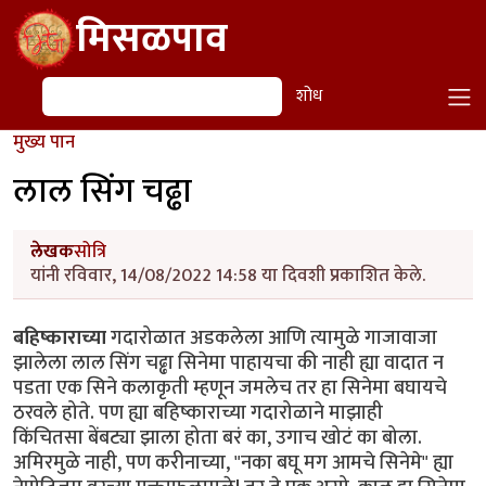
Skip to main content
मिसळपाव
शोध
शोध
मुख्य पान
लाल सिंग चढ्ढा
लेखक
सोत्रि
यांनी रविवार, 14/08/2022 14:58 या दिवशी प्रकाशित केले.
बहिष्काराच्या
गदारोळात अडकलेला आणि त्यामुळे गाजावाजा
झालेला लाल सिंग चढ्ढा सिनेमा पाहायचा की नाही ह्या वादात न
पडता एक सिने कलाकृती म्हणून जमलेच तर हा सिनेमा बघायचे
ठरवले होते. पण ह्या बहिष्काराच्या गदारोळाने माझाही
किंचितसा बेंबट्या झाला होता बरं का, उगाच खोटं का बोला.
अमिरमुळे नाही, पण करीनाच्या, "नका बघू मग आमचे सिनेमे" ह्या