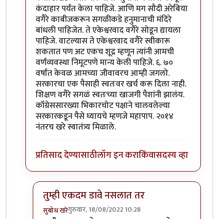
कंदाहार पर्यंत केला पाहिजे. आणि मग सौदी अरेबिया
वगैरे काबीजकरून सगळीकडे हनुमानाची मंदिरे
बांधली पाहिजेत. ते एकेश्वरवाद वगैरे सोडून द्यायला
पाहिजे. वाटल्यास ते एकेश्वरवाद वगैरे स्वीकारू
शकतात पण अट एकच शूद्र म्हणून त्यांनी आमची
वर्णव्यवस्था निमूटपणे मान्य केली पाहिजे. ६. ७०
वर्षांत केवळ आमच्या जीवावरच आम्ही जगलो.
सरकारचा एक पैसाही स्वतःवर खर्च करू दिला नाही.
शिक्षण वगैरे सगळं स्वतःच्या खाजगी पैशांनी झालंय.
कॉंग्रेससारख्या भिकारचोट पक्षाने चालवलेल्या
सरकारकडून पैसे घ्यायचे म्हणजे महापाप. २०१४
नंतरच खरे स्वातंत्र्य मिळाले.
प्रतिसाद देण्यासाठी
लॉग इन करा
किंवा
सदस्य व्हा
तुम्ही एकदम डावे नसलात तर
गुरुवार, 18/08/2022 10:28
सुबोध खरे