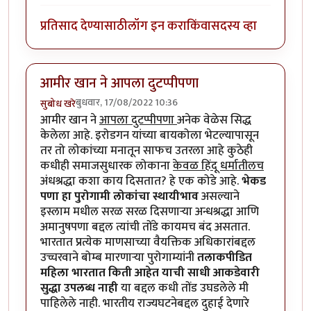
प्रतिसाद देण्यासाठी
लॉग इन करा
किंवा
सदस्य व्हा
आमीर खान ने आपला दुटप्पीपणा
बुधवार, 17/08/2022 10:36
सुबोध खरे
आमीर खान ने
आपला दुटप्पीपणा
अनेक वेळेस सिद्ध
केलेला आहे. इरोडगन यांच्या बायकोला भेटल्यापासून
तर तो लोकांच्या मनातून साफच उतरला आहे कुठेही
कधीही समाजसुधारक लोकाना
केवळ हिंदू धर्मातीलच
अंधश्रद्धा कशा काय दिसतात? हे एक कोडे आहे.
भेकड
पणा हा पुरोगामी लोकांचा स्थायीभाव
असल्याने
इस्लाम मधील सरळ सरळ दिसणाऱ्या अन्धश्रद्धा आणि
अमानुषपणा बद्दल त्यांची तोंडे कायमच बंद असतात.
भारतात प्रत्येक माणसाच्या वैयक्तिक अधिकारांबद्दल
उच्चरवाने बोम्ब मारणाऱ्या पुरोगाम्यांनी
तलाकपीडित
महिला भारतात किती आहेत याची साधी आकडेवारी
सुद्धा उपलब्ध नाही
या बद्दल कधी तोंड उघडलेले मी
पाहिलेले नाही. भारतीय राज्यघटनेबद्दल दुहाई देणारे