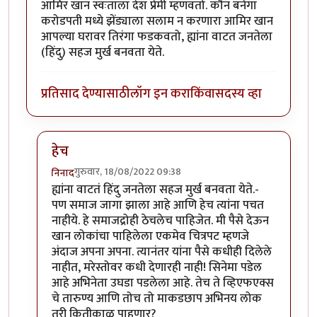
आमिर खान स्वःताला देश प्रेमी म्हणवतो. कौन बनेगा
करोडपती मध्ये झेंड्याला सलाम न करणारा आमिर खान
आपल्या घरावर तिरंगा फडकवतो, ह्यांना वाटत जनतेला
(हिंदु) सहज मुर्ख बनवता येते.
प्रतिसाद देण्यासाठी
लॉग इन करा
किंवा
सदस्य व्हा
हेच
गुरुवार, 18/08/2022 09:38
निनाद
In reply to
ला. सि. चढ्ढा सिनेमाच्या
by
डँबिस००७
ह्यांना वाटतं हिंदु जनतेला सहज मुर्ख बनवता येते.-
पण समाज जागा झाला आहे आणि हेच त्यांना पचत
नाहीये. हे समाजद्रोही ठेचलेच पाहिजेत. मी पैसे देऊन
खान लोकांचा पाहिलेला एकमेव चित्रपट म्हणजे
अंदाज अपना अपना. त्यानंतर यांना पैसे कधीही दिलेले
नाहीत, मरेस्तोवर कधी देणारही नाही! सिनेमा पडेल
आहे अभिनेता उघडा पडलेला आहे. तेच ते व्हिएफएक्स
चे तारुण्य आणि तोच तो माकडछाप अभिनय लोक
तरी कितीकाळ पाहणार?