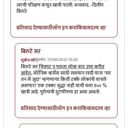
त्याची परिक्षण वाचून खात्री पटली. धन्यवाद. -दिलीप
बिरुटे
प्रतिसाद देण्यासाठी
लॉग इन करा
किंवा
सदस्य व्हा
बिरुटे सर
बुधवार, 17/08/2022 10:20
सुबोध खरे
In reply to
धन्स.
by
प्रा.डॉ.दिलीप बिरुटे
बिरुटे सर
चित्रपट न पाहता लोक वाद उभा करीत
आहेत,
सॅटॅनिक व्हर्सेस साठी सलमान रश्दी याना "सर
तन से जुदा" म्हणणाऱ्या किती टक्के लोकांनी वाचले
असणार? एक टक्का सुद्धा नाही याची मला १०० %
खात्री आहे. पुरोगामी दुटप्पीपणा हा असा असतो.
प्रतिसाद देण्यासाठी
लॉग इन करा
किंवा
सदस्य व्हा