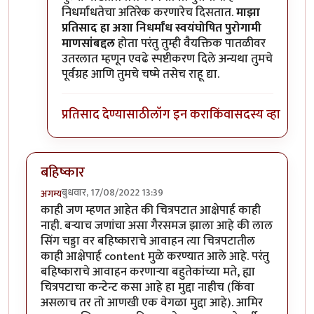
निधर्मांधतेचा अतिरेक करणारेच दिसतात.
माझा
प्रतिसाद हा अशा निधर्मांध स्वयंघोषित पुरोगामी
माणसांबद्दल
होता परंतु तुम्ही वैयक्तिक पातळीवर
उतरलात म्हणून एवढे स्पष्टीकरण दिले अन्यथा तुमचे
पूर्वग्रह आणि तुमचे चष्मे तसेच राहू द्या.
प्रतिसाद देण्यासाठी
लॉग इन करा
किंवा
सदस्य व्हा
बहिष्कार
बुधवार, 17/08/2022 13:39
अगम्य
काही जण म्हणत आहेत की चित्रपटात आक्षेपार्ह काही
नाही. बऱ्याच जणांचा असा गैरसमज झाला आहे की लाल
सिंग चड्डा वर बहिष्काराचे आवाहन त्या चित्रपटातील
काही आक्षेपार्ह content मुळे करण्यात आले आहे. परंतु
बहिष्काराचे आवाहन करणाऱ्या बहुतेकांच्या मते, ह्या
चित्रपटाचा कन्टेन्ट कसा आहे हा मुद्दा नाहीच (किंवा
असलाच तर तो आणखी एक वेगळा मुद्दा आहे). आमिर