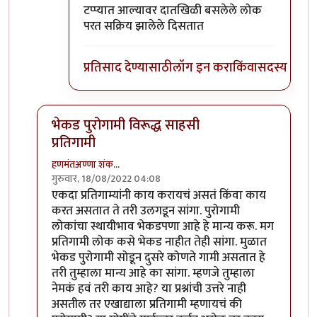
टप्प्यात आल्यावर दातखिळी बसलेले लोक
परत सक्रिय झालेले दिसतात
प्रतिसाद देण्यासाठी
लॉग इन करा
किंवा
सदस्य व्हा
भेकड पुरोगामी विरूद्ध साहसी
प्रतिगामी
हणमंतअण्णा शंक…
गुरुवार, 18/08/2022 04:08
In reply to
आमीर खान ने आपला दुटप्पीपणा
by
सुबोध खरे
एकदा प्रतिगाम्यांनी काय करायचं असतं किंवा काय
करत असतात ते तरी उलगडून सांगा. पुरोगामी
लोकांचा स्थायीभाव भेकडपणा आहे हे मान्य करू. मग
प्रतिगामी लोक कसे भेकड नाहीत तेही सांगा. मुळात
भेकड पुरोगामी सोडून दुसरे कोणते गामी असतात हे
तरी तुम्हाला मान्य आहे का सांगा. म्हणजे तुम्हाला
नेमकं हवं तरी काय आहे? या प्रश्नांची उत्तरे नाही
असतील तर एखाद्याला प्रतिगामी म्हणायचं की