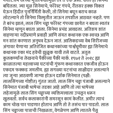
नेपोटिजम वरच्या मुक्ताफळामुळे! तर ते एक असो. काल हा सिनेमा
बघितला. ज्या मूळ सिनेमाचे, फॉरेस्ट गंपचे, रीतसर हक्क विकत
घेऊन हिंदीत पुनर्निर्मिती केली, तो सिनेमा बघून बराच काळ
लोटल्याने तो सिनेमा विस्मृतीत जाऊन तपशील आठवत नव्हते. पण
ते बरंच झालं, लाल सिंग चढ्ढा फॉरेस्ट गंपच्या छायेत न बघता स्वतंत्र
सिनेमा म्हणून बघता आला. सिनेमा प्रचंड आवडला. अतिशय शांत
वाहणाऱ्या नदीप्रमाणे प्रवाही आणि संयत कथानक एक स्वच्छ आणि
मन शांत करणारा अनुभव देऊन जातं. आलिकडच्या वेब सिरीजच्या
अंगावर येणाऱ्या अतिरंजित कथानकांच्या पार्श्वभूमीवर ह्या सिनेमाचे
कथानक एका मंद हवेची झुळूक यावी तसे वाटते. अतुल
कुलकर्ण्यांना लेखनाचे पैकीच्या पैकी मार्क. १९७१ ते २०१८ ह्या
काळातल्या महत्त्वाच्या घटनांची गुंफण कथानकात एकजीव होऊन
एकदम फक्कड जमलीय. ह्या सगळ्या घटनांचा साक्षीदार असल्याने
त्या जुन्या आठवणी जाग्या होऊन दर्शक सिनेमात (पक्षी:
लालसिंगच्या गोष्टीत) गुंतत जातो. लाल सिंग चढ्ढा पंजाबी असल्याने
सिनेमात पंजाबी भाषेचा तडका आहे आणि तो त्या भाषेच्या
लहेजामुळे लाल सिंग चढ्ढाच्या व्यक्तिमत्त्वाला उचलून धरून
खुलवतो. सर्वच कलाकारांनी समरसून कामं केलीत. अमीर त्याचं
काम चोख पार पाडणार होताच आणि तो ते तसंच पार पाडतो. लाल
सिंग चढ्ढाच्या पात्राची निखळता, वेगळेपण आणि त्यातले पैलू