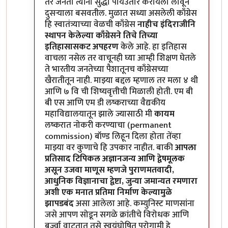
तर जनता त्यांना सुद्धा पायउतार करायला लावून
दुसऱ्याला बसवतील. मुळात सध्या असलेली काँग्रेस
हि स्वातंत्र्याच्या वेळची काँग्रेस
नाहीच
इंदिराजीनि
स्थापन केलेल्या काँग्रेसने तिचे तिच्या
इतिहासासकट अपहरण
केले आहे. हा इतिहास
वाचला नसेल तर वाचूनही घ्या आम्ही शिक्षण घेतले
ते भारतीय जनतेच्या पैशातूनच काँग्रेसच्या
खैरातीतून नाही. माझ्या बद्दल म्हणाल तर मला ४ थी
आणि ७ वि ची शिष्यवृत्तीची मिळाली होती. एम बी
बी एस आणि एम डी लष्कराच्या वैद्यकीय
महाविद्यालयातून झाले ज्यासाठी मी
कायम
लष्करात नोकरी करण्याचा (permanent
commission) बॉण्ड लिहून दिला होता तेंव्हा
माझ्या वर कुणाचे हि उपकार नाहीत. बाकी
आपला
प्रतिसाद टिपिकल अज्ञानजन्य आणि द्वेषमूलक
असून उजवा माणूस म्हणजे पुराणमतवादी,
आधुनिक विज्ञानाचा द्वेष्टा, जुन्या जमान्यत रमणारा
अशी एक मनात प्रतिमा निर्माण केल्यामुळे
झापडबंद
असा आलेला आहे. कम्युनिस्ट माणसांना
जसे आपण सोडून सगळे क्रांतीचे विरोधक आणि
बुर्ज्वा वाटतात तसे स्वयंघोषित पुरोगामी हे