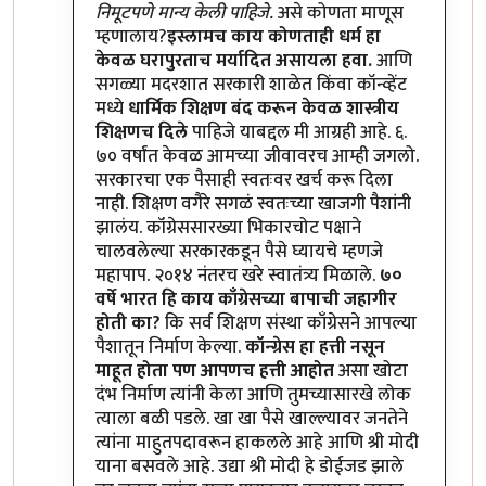
निमूटपणे मान्य केली पाहिजे.
असे कोणता माणूस
म्हणालाय?
इस्लामच काय कोणताही धर्म हा
केवळ घरापुरताच मर्यादित असायला हवा.
आणि
सगळ्या मदरशात सरकारी शाळेत किंवा कॉन्व्हेंट
मध्ये
धार्मिक शिक्षण बंद करून केवळ शास्त्रीय
शिक्षणच दिले
पाहिजे याबद्दल मी आग्रही आहे. ६.
७० वर्षांत केवळ आमच्या जीवावरच आम्ही जगलो.
सरकारचा एक पैसाही स्वतःवर खर्च करू दिला
नाही. शिक्षण वगैरे सगळं स्वतःच्या खाजगी पैशांनी
झालंय. कॉंग्रेससारख्या भिकारचोट पक्षाने
चालवलेल्या सरकारकडून पैसे घ्यायचे म्हणजे
महापाप. २०१४ नंतरच खरे स्वातंत्र्य मिळाले.
७०
वर्षे भारत हि काय काँग्रेसच्या बापाची जहागीर
होती का?
कि सर्व शिक्षण संस्था काँग्रेसने आपल्या
पैशातून निर्माण केल्या.
कॉन्ग्रेस हा हत्ती नसून
माहूत होता पण आपणच हत्ती आहोत
असा खोटा
दंभ निर्माण त्यांनी केला आणि तुमच्यासारखे लोक
त्याला बळी पडले. खा खा पैसे खाल्ल्यावर जनतेने
त्यांना माहुतपदावरून हाकलले आहे आणि श्री मोदी
याना बसवले आहे. उद्या श्री मोदी हे डोईजड झाले