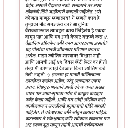
घेईन. असली पैदासच नको. सरकारने तर अशा
लोकांची लिंगे जाहीरपणे कापली पाहिजेत.
असे
कोणता माणूस म्हणालाय? गे म्हणजे काय हे
तुम्हाला नीट समजलंय का? आधुनिक
वैद्यकशास्त्रात त्याबद्दल काय लिहिलंय हे एकदा
वाचून पहा आणि मग अशी बेफाट वक्तव्ये करा
४.
वैज्ञानिक दृष्टिकोण वगैरे काय आचरटपणा असतो?
ग्रह गोलांचा मानवी जीवनावर परिणाम घडतच
असेल.
माझा ज्योतिष शास्त्रावर विश्वास नाही.
आणि आमची आई ४५ दिवस व्हेंटी लेटर वर होती
तेंव्हा मी कोणत्याही देवळात किंवा ज्योतिषाकडे
गेलो नव्हतो.
५. इस्लाम हा मानवी अस्तित्त्वाला
लागलेला कलंक आहेच. परंतू त्याच्यावर एकच
उपाय. विश्वगुरु भारताने आधी एकेक करत अखंड
भारत पार जावा-सुमात्रा पर्यंत ते काबूल कंदाहार
पर्यंत केला पाहिजे. आणि मग सौदी अरेबिया वगैरे
काबीजकरून सगळीकडे हनुमानाची मंदिरे बांधली
पाहिजेत. ते एकेश्वरवाद वगैरे सोडून द्यायला पाहिजे.
वाटल्यास ते एकेश्वरवाद वगैरे स्वीकारू शकतात पण
अट एकच शूद्र म्हणून त्यांनी आमची वर्णव्यवस्था