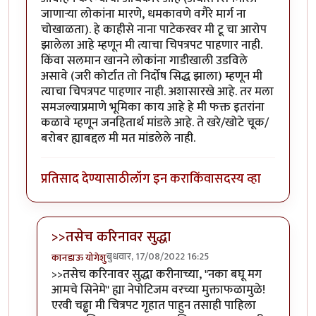
जाणाऱ्या लोकांना मारणे, धमकावणे वगैरे मार्ग ना
चोखाळता). हे काहीसे नाना पाटेकरवर मी टू चा आरोप
झालेला आहे म्हणून मी त्याचा चिपत्रपट पाहणार नाही.
किंवा सलमान खानने लोकांना गाडीखाली उडविले
असावे (जरी कोर्टात तो निर्दोष सिद्ध झाला) म्हणून मी
त्याचा चिपत्रपट पाहणार नाही. अशासारखे आहे. तर मला
समजल्याप्रमाणे भूमिका काय आहे हे मी फक्त इतरांना
कळावे म्हणून जनहितार्थ मांडले आहे. ते खरे/खोटे चूक/
बरोबर ह्याबद्दल मी मत मांडलेले नाही.
प्रतिसाद देण्यासाठी
लॉग इन करा
किंवा
सदस्य व्हा
>>तसेच करिनावर सुद्धा
बुधवार, 17/08/2022 16:25
कानडाऊ योगेशु
In reply to
बहिष्कार
by
अगम्य
>>तसेच करिनावर सुद्धा करीनाच्या, "नका बघू मग
आमचे सिनेमे" ह्या नेपोटिजम वरच्या मुक्ताफळामुळे!
एरवी चढ्ढा मी चित्रपट गृहात पाहुन तसाही पाहिला