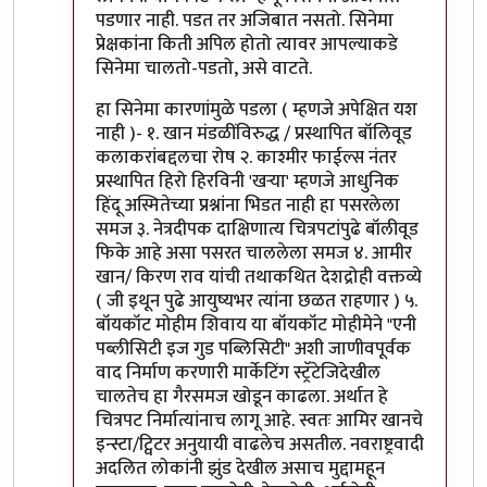
पडणार नाही. पडत तर अजिबात नसतो. सिनेमा
प्रेक्षकांना किती अपिल होतो त्यावर आपल्याकडे
सिनेमा चालतो-पडतो, असे वाटते.
हा सिनेमा कारणांमुळे पडला ( म्हणजे अपेक्षित यश
नाही )- १. खान मंडळींविरुद्ध / प्रस्थापित बॉलिवूड
कलाकरांबद्दलचा रोष २. काश्मीर फाईल्स नंतर
प्रस्थापित हिरो हिरविनी 'खर्‍या' म्हणजे आधुनिक
हिंदू अस्मितेच्या प्रश्नांना भिडत नाही हा पसरलेला
समज ३. नेत्रदीपक दाक्षिणात्य चित्रपटांपुढे बॉलीवूड
फिके आहे असा पसरत चाललेला समज ४. आमीर
खान/ किरण राव यांची तथाकथित देशद्रोही वक्तव्ये
( जी इथून पुढे आयुष्यभर त्यांना छळत राहणार ) ५.
बॉयकॉट मोहीम शिवाय या बॉयकॉट मोहीमेने "एनी
पब्लीसिटी इज गुड पब्लिसिटी" अशी जाणीवपूर्वक
वाद निर्माण करणारी मार्केटिंग स्ट्रॅटेजिदेखील
चालतेच हा गैरसमज खोडून काढला. अर्थात हे
चित्रपट निर्मात्यांनाच लागू आहे. स्वतः आमिर खानचे
इन्स्टा/ट्विटर अनुयायी वाढलेच असतील. नवराष्ट्रवादी
अदलित लोकांनी झुंड देखील असाच मुद्दामहून