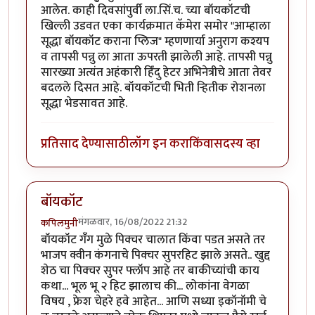
आलेत. काही दिवसांपुर्वी ला.सिं.च. च्या बॉयकॉटची
खिल्ली उडवत एका कार्यक्रमात कॅमेरा समोर "आम्हाला
सूद्धा बॉयकॉट कराना प्लिज" म्हणणार्या अनुराग कश्यप
व तापसी पन्नु ला आता ऊपरती झालेली आहे. तापसी पन्नु
सारख्या अत्यंत अहंकारी हिँंदु हेटर अभिनेत्रीचे आता तेवर
बदलले दिसत आहे. बॉयकॉटची भिती र्‍हितीक रोशनला
सूद्धा भेडसावत आहे.
प्रतिसाद देण्यासाठी
लॉग इन करा
किंवा
सदस्य व्हा
बॉयकॉट
मंगळवार, 16/08/2022 21:32
कपिलमुनी
बॉयकॉट गँग मुळे पिक्चर चालात किंवा पडत असते तर
भाजप क्वीन कंगनाचे पिक्चर सुपरहिट झाले असते.. खुद्द
शेठ चा पिक्चर सुपर फ्लॉप आहे तर बाकीच्यांची काय
कथा... भूल भू २ हिट झालाच की... लोकांना वेगळा
विषय , फ्रेश चेहरे हवे आहेत... आणि सध्या इकॉनॉमी चे