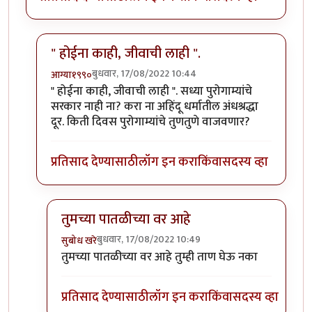
" होईना काही, जीवाची लाही ".
बुधवार, 17/08/2022 10:44
आग्या१९९०
In reply to
आमीर खान ने आपला दुटप्पीपणा
by
सुबोध खरे
" होईना काही, जीवाची लाही ". सध्या पुरोगाम्यांचे
सरकार नाही ना? करा ना अहिंदू धर्मातील अंधश्रद्धा
दूर. किती दिवस पुरोगाम्यांचे तुणतुणे वाजवणार?
प्रतिसाद देण्यासाठी
लॉग इन करा
किंवा
सदस्य व्हा
तुमच्या पातळीच्या वर आहे
बुधवार, 17/08/2022 10:49
सुबोध खरे
In reply to
" होईना काही, जीवाची लाही ".
by
आग्या१९९०
तुमच्या पातळीच्या वर आहे तुम्ही ताण घेऊ नका
प्रतिसाद देण्यासाठी
लॉग इन करा
किंवा
सदस्य व्हा