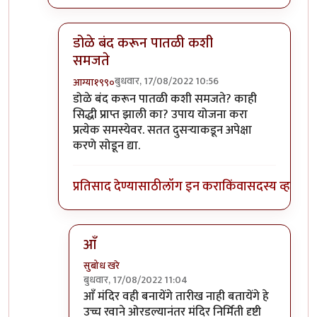
डोळे बंद करून पातळी कशी
समजते
बुधवार, 17/08/2022 10:56
आग्या१९९०
In reply to
तुमच्या पातळीच्या वर आहे
by
सुबोध खरे
डोळे बंद करून पातळी कशी समजते? काही
सिद्धी प्राप्त झाली का? उपाय योजना करा
प्रत्येक समस्येवर. सतत दुसऱ्याकडून अपेक्षा
करणे सोडून द्या.
प्रतिसाद देण्यासाठी
लॉग इन करा
किंवा
सदस्य व्हा
आँ
सुबोध खरे
बुधवार, 17/08/2022 11:04
In reply to
डोळे बंद करून पातळी कशी समजते
by
आ
आँ मंदिर वही बनायेंगे तारीख नाही बतायेंगे हे
उच्च रवाने ओरडल्यानंतर मंदिर निर्मिती दृष्टी