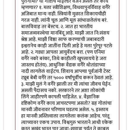
पुरोगामी? या गोष्टींचे माईल्डर वर्जन असेल तर काय
म्हणणार? १. मला स्त्रीशिक्षण, विधवापुनर्विवाह वगैरे
अजिबात मान्य नाही. स्त्रियांनी मुळात शिकायचीही
गरज नाही. त्यांनी चूल आणि मूल सांभाळलेलंच बरं.
बालविवाह तर बेस्टच. २. जात हा भारतीय
समाजव्यवस्थेचा मानबिंदू आहे. माझी जात नि:संशय
श्रेष्ठ आहे. माझी विष्ठा साफ करण्याची जबाबदारी
इश्वरानेच काही जातींना दिली आहे हे मला पुरेपूर पटले
आहे. २. गड्या आपला आयुर्वेदच बरा. (पण एनिमा
वगैरे नको बरंका, तिथे काहीतरी खुपसायचे हे जरा
जास्तच होतंय). आधुनिक वैद्यक वगैरे थोतांडाच्या
नादी लागलेलं वाईटच. शिवाय आप्ल्या पूर्वजांनी टेस्ट
ट्यूब बेबी वगैरे तर ५००० वर्षांपूर्वीच करून ठेवलं आहे.
३. माझी मुलं गे वगैरे झाली तर मी त्यांचा जीवच घेईन.
असली पैदासच नको. सरकारने तर अशा लोकांची
लिंगे जाहीरपणे कापली पाहिजेत. ४. वैज्ञानिक
दृष्टिकोण वगैरे काय आचरटपणा असतो? ग्रह गोलांचा
मानवी जीवनावर परिणाम घडतच असेल. ५. इस्लाम
हा मानवी अस्तित्त्वाला लागलेला कलंक आहेच. परंतू
त्याच्यावर एकच उपाय. विश्वगुरु भारताने आधी एकेक
करत अखंड भारत पार जावा-सुमात्रा पर्यंत ते काबूल