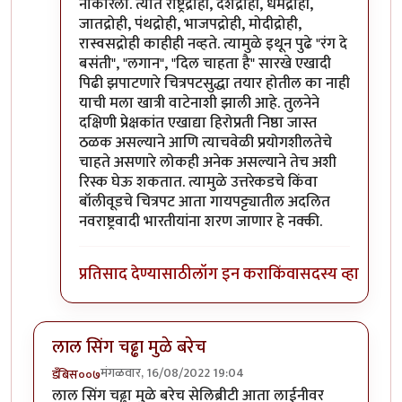
नाकारला. त्यात राष्ट्रद्रोही, देशद्रोही, धर्मद्रोही,
जातद्रोही, पंथद्रोही, भाजपद्रोही, मोदीद्रोही,
रास्वसद्रोही काहीही नव्हते. त्यामुळे इथून पुढे "रंग दे
बसंती", "लगान", "दिल चाहता है" सारखे एखादी
पिढी झपाटणारे चित्रपटसुद्धा तयार होतील का नाही
याची मला खात्री वाटेनाशी झाली आहे. तुलनेने
दक्षिणी प्रेक्षकांत एखाद्या हिरोप्रती निष्ठा जास्त
ठळक असल्याने आणि त्याचवेळी प्रयोगशीलतेचे
चाहते असणारे लोकही अनेक असल्याने तेच अशी
रिस्क घेऊ शकतात. त्यामुळे उत्तरेकडचे किंवा
बॉलीवूडचे चित्रपट आता गायपट्ट्यातील अदलित
नवराष्ट्रवादी भारतीयांना शरण जाणार हे नक्की.
प्रतिसाद देण्यासाठी
लॉग इन करा
किंवा
सदस्य व्हा
लाल सिंग चढ्ढा मुळे बरेच
मंगळवार, 16/08/2022 19:04
डँबिस००७
लाल सिंग चढ्ढा मुळे बरेच सेलिब्रीटी आता लाईनीवर