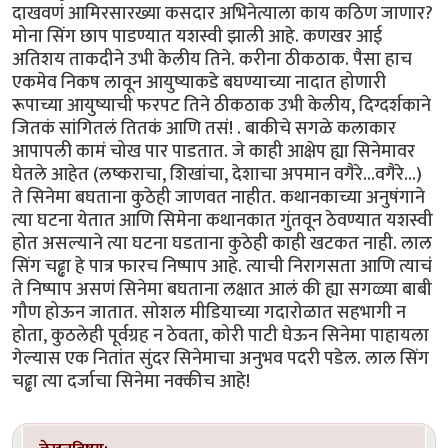
दाखवणं आमिरसारख्या कसदार अभिनेत्याला काय कठिण जाणार?
मोना सिंग छाप पाडण्यात यशस्वी झाली आहे. कणखर आई
अतिशय ताकदीने उभी केलीय तिने. करीना ठीकठाक. पैसा हाच
एकमेव निकष लावून आयुष्याकडे बघण्याच्या नादात होणारी
रूपाच्या आयुष्याची फरपट तिने ठीकठाक उभी केलीय, दिग्दर्शकाने
जितकं सांगितलं तितकं आणि तसं! . बाकीचे सगळे कलाकार
आपापली कामं चोख पार पाडतात. जे काही आक्षेप ह्या सिनेमावर
घेतले आहेत (लष्कराचा, शिखांचा, देशाचा अपमान वगैरे...वगैरे...)
ते सिनेमा बघताना कुठेही जाणवत नाहीत. कथानकाच्या अनुषंगाने
त्या घटना येतात आणि सिमेना कथानकात गुंतवून ठेवण्यात यशस्वी
होत असल्याने त्या घटना घडताना कुठेही काही खटकत नाही. लाल
सिंग चढ्ढा हे पात्र फारच निष्पाप आहे. त्याची निरागसता आणि त्याचं
ते निष्पाप असणं सिनेमा बघताना लक्षात आलं की ह्या सगळ्या बाबी
गौण होऊन जातात. सोशल मीडियाच्या गदारोळात सहभागी न
होता, कुठलेही पूर्वग्रह न ठेवता, कोरी पाटी घेऊन सिनेमा पाहायला
गेल्यास एक नितांत सुंदर सिनेमाचा अनुभव पदरी पडेल. लाल सिंग
चढ्ढा त्या दर्जाचा सिनेमा नक्कीच आहे!