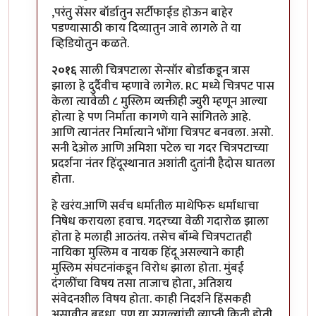
In reply to
मिपावरच्या किती लोकांनी
by
मदनबाण
,परंतु सेंसर बॉर्डातुन सर्टीफाईड होऊन बाहेर
पडण्यासाठी काय दिव्यातुन जावे लागले ते या
व्हिडियोतुन कळते.
२०१६
साली चित्रपटाला सेन्सॉर बोर्डाकडून त्रास
झाला हे दुर्दैवीच म्हणावे लागेल. RC मध्ये चित्रपट पास
केला त्यावेळी ८ मुस्लिम व्यक्तीही ज्युरी म्हणून आल्या
होत्या हे पण निर्माता कागणे याने सांगितले आहे.
आणि त्यानंतर निर्मात्याने भोंगा चित्रपट बनवला. असो.
सनी देओल आणि अमिशा पटेल चा गदर चित्रपटाच्या
प्रदर्शना नंतर हिंदूस्थानात अशांती दुतांनी हैदोस घातला
होता.
हे खरंय.आणि सर्वच धर्मातील माथेफिरु धर्मांधाचा
निषेध करायला हवाच. गदरच्या वेळी गदारोळ झाला
होता हे मलाही आठतंय. तसेच बॉम्बे चित्रपटातही
नायिका मुस्लिम व नायक हिंदू असल्याने काही
मुस्लिम संघटनांकडून विरोध झाला होता. मुंबई
दंगलींचा विषय तसा ताजाच होता, अतिशय
संवेदनशील विषय होता. काही निदर्शने हिंसकही
असावीत बहुधा. पण या सगळ्यांची व्याप्ती किती होती