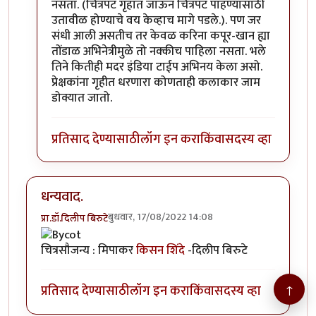
नसता. (चित्रपट गृहात जाऊन चित्रपट पाहण्यासाठी
उतावीळ होण्याचे वय केव्हाच मागे पडले.). पण जर
संधी आली असतीच तर केवळ करिना कपूर-खान ह्या
तोंडाळ अभिनेत्रीमुळे तो नक्कीच पाहिला नसता. भले
तिने कितीही मदर इंडिया टाईप अभिनय केला असो.
प्रेक्षकांना गृहीत धरणारा कोणताही कलाकार जाम
डोक्यात जातो.
प्रतिसाद देण्यासाठी
लॉग इन करा
किंवा
सदस्य व्हा
धन्यवाद.
बुधवार, 17/08/2022 14:08
प्रा.डॉ.दिलीप बिरुटे
चित्रसौजन्य : मिपाकर
किसन शिंदे
-दिलीप बिरुटे
↑
प्रतिसाद देण्यासाठी
लॉग इन करा
किंवा
सदस्य व्हा