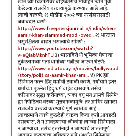
खान च्या चित्रपटावर बहिष्काराचे आवाहन त्याने पूर्वी
केलेल्या राजकीय वक्तव्यांमुळे करण्यात आले आहे.
त्याची वक्तव्ये: १) मोदींना २००२ च्या नरसंहारासाठी
जबाबदार धरणे:
https://www.freepressjournal.in/india/when-
aamir-khan-slammed-modi-over…
२) भारतात
असुरक्षितता वाढत असल्याचे सांगणे :
https://www.youtube.com/watch?
v=eQiabMknhTU
३) भारतविरोधी भूमिका घेणाऱ्या
तुर्कस्तानच्या पंतप्रधानांच्या पत्नीला जाऊन भेटणे:
https://www.indiatoday.in/movies/bollywood
/story/politics-aamir-khan-em…
४) PK ह्या
सिनेमात फक्त हिंदू धर्माची टवाळी करणे, पर्यायाने इतर
धर्मांच्या तुलनेत हिंदू धर्म वाईट दाखवणे. तसेच
करिनावर सुद्धा करीनाच्या, "नका बघू मग आमचे सिनेमे"
ह्या नेपोटिजम वरच्या मुक्ताफळामुळे! तर आमिर खानला
राजकीय वक्तव्ये करण्याचे पूर्ण स्वातंत्र्य आहे .
त्याचप्रमाणे त्याचे कुठलेही वक्तव्य किंवा कृती आवडली
नसल्यास, ते न आवडणाऱ्या लोकांना त्याच्या सिनेमाला
न जाण्याचा, तसेच इतरांनाही न जाण्याचे शांततापूर्ण
आवाहन करण्याचा अधिकार आहे (अर्थात सिनेमाला