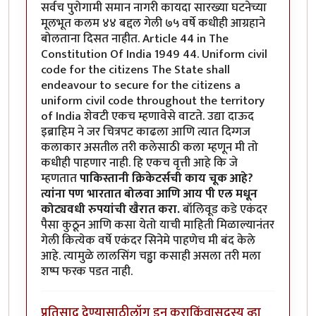
सर्वच पुरोगामी समान नागरी कायदा सारख्या घटनेच्या
मूलभूत कलम ४४ बद्दल गेली ७५ वर्षे कधीही आग्रहाने
बोलताना दिसत नाहीत. Article 44 in The
Constitution Of India 1949 44. Uniform civil
code for the citizens The State shall
endeavour to secure for the citizens a
uniform civil code throughout the territory
of India शेवटी एकच म्हणावेसे वाटते. उद्या दाऊद
इब्राहिम ने जर चित्रपट काढला आणि त्यात दिग्गज
कलाकार असतील तरी कलेसाठी कला म्हणून मी तो
कधीही पाहणार नाही. हि एकच वृत्ती आहे कि जे
म्हणतात
पाकिस्तानी क्रिकेटर्सची काय चूक आहे?
त्यांना पण भारतात बोलवा आणि आय पी एल मधून
कोट्यवधी रुपयांची खैरात करा.
बॉलिवूड कडे एकंदर
पैसा कुठून आणि कसा येतो याची माहिती मिळाल्यानंतर
गेली कित्येक वर्षे एकंदर सिनेमे पाहणेच मी बंद केले
आहे. त्यामुळे लालसिंग चड्ढा कसाही असला तरी मला
शष्प फरक पडत नाही.
प्रतिसाद देण्यासाठी
लॉग इन करा
किंवा
सदस्य व्हा