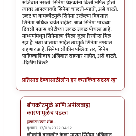
अजिबात नसतो. सिनेमा प्रेक्षकांना किती अपिल होतो
त्यावर आपल्याकडे सिनेमा चालतो-पडतो, असे वाटते.
उलट या बायकॉटमुळे सिनेमा उरलेल्या दिवसात
सिनेमा अधिक चर्चेत राहील. आज सिनेमा पाचव्या
दिवशी पन्नास कोटीच्या जवळ जवळ पोचला आहे.
माध्यमांमधून सिनेमाला 'मिला जुला रिस्पॉन्स मिल
रहा है' अशा बातम्या आहेत त्यामुळे सिनेमा नफ्यात
राहणार आहे. सिनेमा शौकीन पब्लिक तर, सिनेमा
पाहिल्याशिवाय अजिबात राहणार नाहीत, असे वाटते.
-दिलीप बिरुटे
प्रतिसाद देण्यासाठी
लॉग इन करा
किंवा
सदस्य व्हा
बॉयकॉटमुळे आणि अपीलबाह्य
कारणांमुळेच पडला
हणमंतअण्णा शंक…
बुधवार, 17/08/2022 04:12
In reply to
नै नै. जोरात सुरु आहे.
by
प्रा.डॉ.दिलीप बिरुटे
लोकांनी बायकॉट केला म्हणून सिनेमा अजिबात