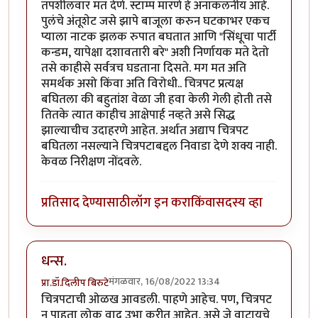
तपशीलवार मत देणे. स्टाम्प मारणे हे अनाकलनीय आहे.
पुलंचे अंतूशेट जसे झापे बाजूला करुन घटकाभर एकच
प्याला नाटक झलक रुपात बघतात आणि "सिंधूचा पार्टी
कन्डम, यापेक्षा दशावतारी बरे" अशी निर्णायक मते देतो
तसे काहीसे सर्वत्रच घडताना दिसते. मग मत अति
समर्थक असो किंवा अति विरोधी.. चित्रपट प्रत्यक्ष
बघितला की बहुतांश वेळा जी हवा केली गेली होती तसे
तितके त्यात काहीच आक्षेपार्ह नव्हते असे सिद्ध
झाल्याचीच उदाहरणे आहेत. अर्थात अद्याप चित्रपट
बघितला नसल्याने चित्रपटाबद्दल निवाडा देणे शक्य नाही.
केवळ निरीक्षण नोंदवले.
प्रतिसाद देण्यासाठी
लॉग इन करा
किंवा
सदस्य व्हा
धन्स.
मंगळवार, 16/08/2022 13:34
प्रा.डॉ.दिलीप बिरुटे
चित्रपटाची ओळख आवडली. पाहणे आहेच. पण, चित्रपट
न पाहता लोक वाद उभा करीत आहेत, असे जे वाटायचे