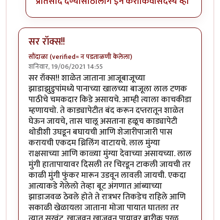
प्रतिसाद देण्यासाठी
लॉग इन करा
किंवा
सदस्य व्हा
सर रॉक्स!!
सौंदाळा (verified= न पडताळणी केलेला)
शनिवार, 19/06/2021 14:55
सर रॉक्स!! शाळेत जाताना आजूबाजूच्या
झाडाझुडुपांमध्ये पानाच्या खालच्या बाजूला लाल टणक
पाठीचे चमकदार किडे असायचे. आम्ही त्याला काचकीडा
म्हणायचो. ते काड्यापेटीत बंद करून दप्तरातून शाळेत
घेऊन जायचे, तास चालू असताना हळूच काड्यापेटी
थोडीशी उघडून बघायची आणि शेजारीपाजारी पास
करायची एकदम थ्रिलिंग वाटायचे. लाल मुंग्या
राक्षसाच्या आणि काळ्या मुंग्या देवाच्या असायच्या. लाल
मुंगी हातापायावर दिसली तर चिरडून टाकली जायची तर
काळी मुंगी फुंकर मारून उडवून लावली जायची. एकदा
आत्याकडे गेलेलो तेव्हा बूट अंगणात आंब्याच्या
झाडाजवळ ठेवले होते ते रात्रभर तिकडेच राहिले आणि
सकाळी खेळायला जाताना मोजा पायात घातला तर
त्यात सुरवंट. खाजवून खाजवून पायावर बारीक पुरळ