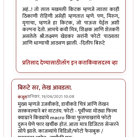
अहं...! तो लाल मखमली किटक म्हणजे त्याला काही
ठिकाणी रोहिणी असेही म्हणतात म्हणे. पण, मिरुग,
मृगाचा, म्हणजे हा किटक, जो पाऊस येईल अशी
कल्पना देतो. आमचे कवी मित्र, शिक्षक आणि शेतकरी
असलेले श्री.लक्ष्मण खेडकर सरांनी फोटो पाठवला
आणि धाग्याची आठवण झाली. -दिलीप बिरुटे
प्रतिसाद देण्यासाठी
लॉग इन करा
किंवा
सदस्य व्हा
बिरुटे सर, लेख आवडला.
शनिवार, 19/06/2021 10:08
कंजूस
मुख्य म्हणजे उजवीकडे, डावीकडे चित्रं आणि लेखन
सरकवल्याने बरं वाटतंय. फोटो - पूर्वीच्या मोठ्या फिल्म
क्याम्राने किड्यांचे macro किंवा फुलपाखरांचे फोटो
दुरून घेणे फार खर्चीक होतं. आता मात्र डिजिटल सेन्सरने
सोपे झाले. काजव्यांचे विडिओ/फोटो फेसबुक /