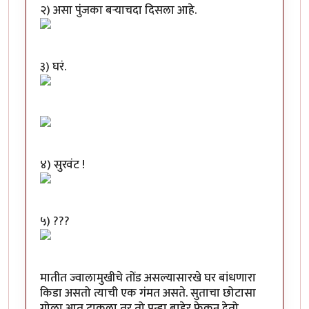
२) असा पुंजका बऱ्याचदा दिसला आहे.
३) घरं.
४) सुरवंट !
५) ???
मातीत ज्वालामुखीचे तोंड असल्यासारखे घर बांधणारा
किडा असतो त्याची एक गंमत असते. सुताचा छोटासा
गोळा आत टाकला तर तो पुन्हा बाहेर फेकून देतो.