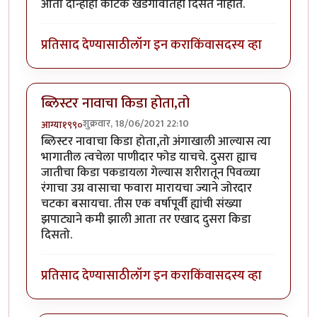
आता दोन्हीही कीटक खेडेगावातही दिसत नाहीत.
प्रतिसाद देण्यासाठी
लॉग इन करा
किंवा
सदस्य व्हा
ब्लिस्टर नावाचा किडा होता,तो
शुक्रवार, 18/06/2021 22:10
आग्या१९९०
ब्लिस्टर नावाचा किडा होता,तो अंगाखाली आल्यास त्या
भागातील त्वचेला पाणीदार फोड याचचे. दुसरा ह्याच
जातीचा किडा पकडायला गेल्यास शरीरातून पिवळ्या
रंगाचा उग्र वासाचा फवारा मारायचा ज्याने जोरदार
चटका बसायचा. तीस एक वर्षापूर्वी ह्यांची संख्या
झपाट्याने कमी झाली आता तर एखाद दुसरा किडा
दिसतो.
प्रतिसाद देण्यासाठी
लॉग इन करा
किंवा
सदस्य व्हा