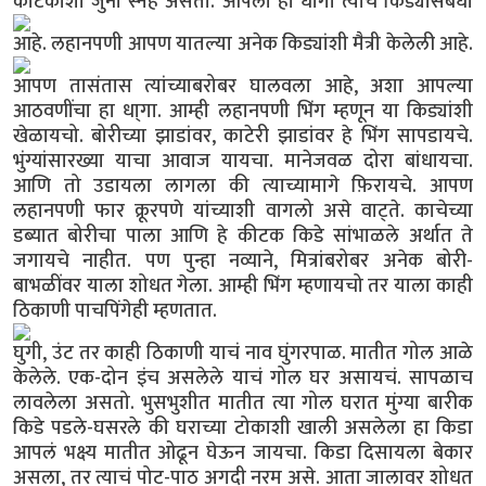
कीटकाशी जुना स्नेह असतो.
आपला हा धागा त्याच किड्यासंबंधी
आहे.
लहानपणी आपण यातल्या अनेक किड्यांशी मैत्री केलेली आहे.
आपण तासंतास त्यांच्याबरोबर घालवला आहे, अशा आपल्या
आठवणींचा हा धा्गा. आम्ही लहानपणी भिंग म्हणून या किड्यांशी
खेळायचो. बोरीच्या झाडांवर, काटेरी झाडांवर हे भिंग सापडायचे.
भुंग्यांसारख्या याचा आवाज यायचा. मानेजवळ दोरा बांधायचा.
आणि तो उडायला लागला की त्याच्यामागे फ़िरायचे. आपण
लहानपणी फार क्रूरपणे यांच्याशी वागलो असे वाट्ते. काचेच्या
डब्यात बोरीचा पाला आणि हे कीटक किडे सांभाळले अर्थात ते
जगायचे नाहीत. पण पुन्हा नव्याने, मित्रांबरोबर अनेक बोरी-
बाभळींवर याला शोधत गेला. आम्ही भिंग म्हणायचो तर याला काही
ठिकाणी पाचपिंगेही म्हणतात.
घुगी, उंट तर काही ठिकाणी याचं नाव घुंगरपाळ. मातीत गोल आळे
केलेले. एक-दोन इंच असलेले याचं गोल घर असायचं. सापळाच
लावलेला असतो. भुसभुशीत मातीत त्या गोल घरात मुंग्या बारीक
किडे पडले-घसरले की घराच्या टोकाशी खाली असलेला हा किडा
आपलं भक्ष्य मातीत ओढून घेऊन जायचा. किडा दिसायला बेकार
असला, तर त्याचं पोट-पाठ अगदी नरम असे. आता जालावर शोधत