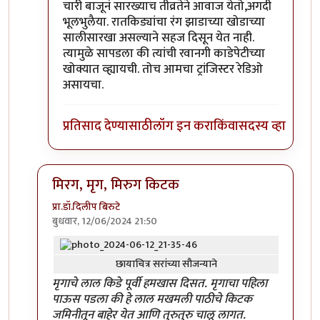
चारी बाजूनं सारख्याच तीव्रतेने आवाज येतो,अगदी
भूलभुलैया. रातकिड्यांचा रंग झाडाच्या खोडाच्या
सालीसारखा असल्याने सहज दिसून येत नाही.
त्यामुळे सापडला की त्यांची रवानगी काडेपेटीच्या
खोक्यात व्ह्यायची. तोच आमचा ट्रांजिस्टर रेडिओ
असायचा.
प्रतिसाद देण्यासाठी
लॉग इन करा
किंवा
सदस्य व्हा
मिरग, मृग, मिरुग किटक
प्रा.डॉ.दिलीप बिरुटे
बुधवार, 12/06/2024 21:50
In reply to
'किडे' आवडले.
by
प्रचेतस
छायाचित्र सरांच्या सौजन्याने
मृगाचे लाल किडे पूर्वी हमखास दिसत. मृगाचा पहिला
पाऊस पडला की हे लाल मखमली पाठीचे किटक
जमिनीतून बाहेर येत आणि तुरुतुरु चालू लागत.