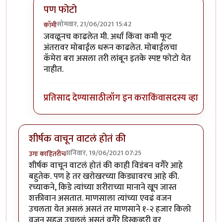
पण फोटो
सोमवार, 21/06/2021 15:42
कॉमी
In reply to
हिरवे बरे आलेत.
by
कंजूस
जवळूनच काढलेत मी. अर्धा किंवा कमी फूट
अंतरावर मोबाईल धरून काढलेत. मोबाईलचा
कॅमेरा बरा असला तरी लांबून इतके स्पष्ट फोटो येत
नाहीत.
प्रतिसाद देण्यासाठी
लॉग इन करा
किंवा
सदस्य व्हा
शीर्षक वाचून वाटलं होतं की
शनिवार, 19/06/2021 07:25
उगा काहितरीच
शीर्षक वाचून वाटलं होतं की काही विडंबन वगैरे आहे
बहुतेक. पण हे तर खरोखरच्या किड्यावरच आहे की.
रच्याकने, किडे त्यांच्या शरीराच्या मानाने खूप जास्त
शक्तीवान असतात. माणसाला त्यांच्या एवढं वजन
उचलता येत असलं असतं तर माणसाने १-२ हजार किलो
वजन सहज उचललं असतं वगैरे डिस्कव्हरी वर