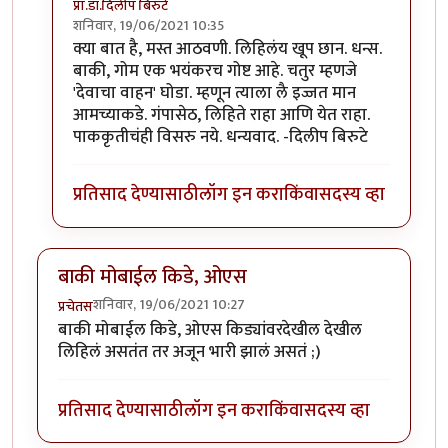
प्रा.डॉ.दिलीप बिरुटे
शनिवार, 19/06/2021 10:35
In reply to
हाॅलिवूडच्या काही अप्रतिम
by
गणपा
क्या बात है, मस्त आठवणी. लिहिलंय खूप छान. धन्स.
बाकी, गोम एक भयंकरच गोष्ट आहे. चतुर म्हणजे
'देवाचा वाहन' घोडा. म्हणून त्याला लै इज्जत मान
आमच्याकडे. गंपासेठ, लिहिते राहा आणि येत राहा.
पाककृतीचंही विसरु नये. धन्यवाद. -दिलीप बिरुटे
प्रतिसाद देण्यासाठी
लॉग इन करा
किंवा
सदस्य व्हा
बाकी मोबाईल किडे, ओएस
शनिवार, 19/06/2021 10:27
प्रचेतस
बाकी मोबाईल किडे, ओएस किड्यांवरदेखील देखील
लिहिलं असतंत तर अजून भारी झालं असतं ;)
प्रतिसाद देण्यासाठी
लॉग इन करा
किंवा
सदस्य व्हा