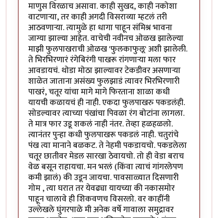
माणुस विरळाच असावा. काही सुखद, काही नकोशा
वाटणाऱ्या, तर काही अगदी विसराव्या म्हटलं तरी
आठवणाऱ्या. त्यामुळे हा धागा पाहून संमिश्र भावना
जाग्या झाल्या आहेत. वाचेची नवीनच ओळख झालेल्या
माझी फुलपाखराची ओळख 'फुलकाफुलू' अशी झालेली.
ते भिरभिरणारं रंगेबिरंगी पाखरू रांगणाऱ्या मला फार
आवडायचं. थोडा मोठा झाल्यावर टेकडीवर असणाऱ्या
शाळेत जाताना असंख्य फुलझाडं त्यावर भिरभिरणारी
पाखरं, चतूर यांचा मागे मागे फिरताना शाळा कधी
यायची कळायचं ही नाही. एकदा फुलपाखरु पकडलंही.
सोडल्यावर त्याच्या पंखांचा पिवळा रंग बोटांना लागला.
ते मात्र फार उडू शकलं नाही नंतर. तेव्हा हळहळलो.
त्यानंतर पुन्हा कधी फुलपाखरू पकडलं नाही. चतुरांचे
पंख त्या मानाने बळकट. ते नेहमी पकडायचो. पकडलेला
चतूर छातीवर मेडल सारखा ठेवायचो. तो ही वेडा बराच
वेळ बसून राहायचा. मन भरलं (किंवा त्याचं गांगरलेपण
कमी झालं) की उडून जायचा. पावसाळ्यात दिसणारी
गोम , त्या घरात तर येवढ्या यायच्या की नकासमोर
पाहून चालावे ही शिकवणच विसरलो. वर काहींनी
उल्लेखले घुंगरपाळे मी अनेक वर्षे गावाला समुद्रावर