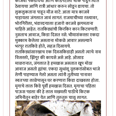
काजवा पकडायचा आणि काडेपेटीला भोक पाडून त्यात
ठेवायचा आणि रात्री आंधार करुन सोडून द्यायचा. तो
लुकलुकताना पाहून मौज वाटे. आता मात्र काजवे
पाहायला जंगलात जावं लागतं. राजमाचीच्या रस्त्यावर,
भोरगिरीला, भंडारदर्‍याला हजारो काजवे झगमताना
पाहिले आहेत. रातकिड्यांची किरकिर कान किटवणारी.
नुसताच आवाज, किडा दिसत नसे. भीमाशंकरला एकदा
मुक्काम केलेला असताना मोकळे आवार असल्याने
भरपूर रातकिडे होते, सहज दिसायचे.
रातकिड्यांसारखाच एक दिवसकिडाही असतो त्याचे नाव
विसरलो, झिंगूर की कायसे असे आहे. ओसाड
माळरानात, जंगलात हे हमखास असतात खूप मोठा
आवाज असतो ह्यांचा. एकदा सुधांशू नूलकरांसोबत भाजे
लेणी पाहण्यास गेलो असता त्यांनी तुतीच्या पानावर
स्वतःच्या लाळेपासून घर करणारा किडा दाखवला होता.
मृगाचे लाल किडे पूर्वी हमखास दिसत. मृगाचा पहिला
पाऊस पडला की हे लाल मखमली पाठीचे किटक
जमिनीतून बाहेर येत आणि तुरुतुरु चालू लागत.