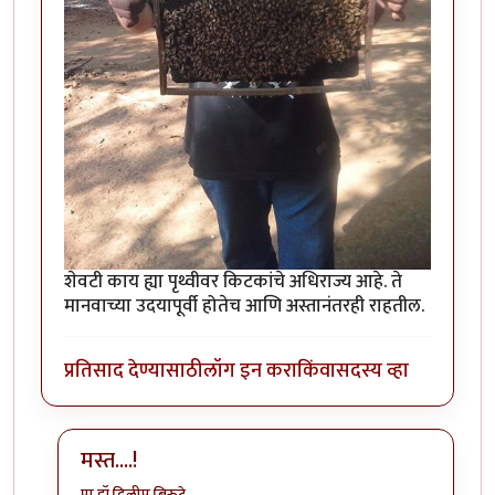
शेवटी काय ह्या पृथ्वीवर किटकांचे अधिराज्य आहे. ते
मानवाच्या उदयापूर्वी होतेच आणि अस्तानंतरही राहतील.
प्रतिसाद देण्यासाठी
लॉग इन करा
किंवा
सदस्य व्हा
मस्त....!
प्रा.डॉ.दिलीप बिरुटे