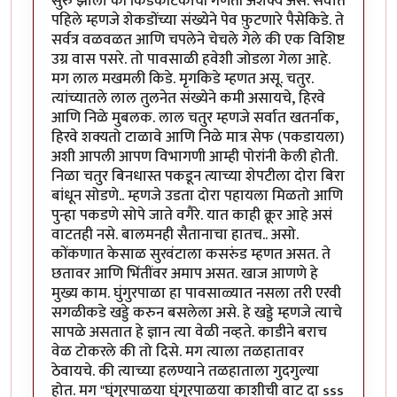
सुरु झाला की किडेकीटकांची गणती अशक्य असे. सर्वात
पहिले म्हणजे शेकडोंच्या संख्येने पेव फ़ुटणारे पैसेकिडे. ते
सर्वत्र वळवळत आणि चपलेने चेचले गेले की एक विशिष्ट
उग्र वास पसरे. तो पावसाळी हवेशी जोडला गेला आहे.
मग लाल मखमली किडे. मृगकिडे म्हणत असू. चतुर.
त्यांच्यातले लाल तुलनेत संख्येने कमी असायचे, हिरवे
आणि निळे मुबलक. लाल चतुर म्हणजे सर्वात खतर्नाक,
हिरवे शक्यतो टाळावे आणि निळे मात्र सेफ (पकडायला)
अशी आपली आपण विभागणी आम्ही पोरांनी केली होती.
निळा चतुर बिनधास्त पकडून त्याच्या शेपटीला दोरा बिरा
बांधून सोडणे.. म्हणजे उडता दोरा पहायला मिळतो आणि
पुन्हा पकडणे सोपे जाते वगैरे. यात काही क्रूर आहे असं
वाटतही नसे. बालमनही सैतानाचा हातच.. असो.
कोंकणात केसाळ सुरवंटाला कसरुंड म्हणत असत. ते
छतावर आणि भिंतींवर अमाप असत. खाज आणणे हे
मुख्य काम. घुंगुरपाळा हा पावसाळ्यात नसला तरी एरवी
सगळीकडे खड्डे करुन बसलेला असे. हे खड्डे म्हणजे त्याचे
सापळे असतात हे ज्ञान त्या वेळी नव्हते. काडीने बराच
वेळ टोकरले की तो दिसे. मग त्याला तळहातावर
ठेवायचे. की त्याच्या हलण्याने तळहाताला गुदगुल्या
होत. मग "घुंगुरपाळया घुंगुरपाळया काशीची वाट दा sss