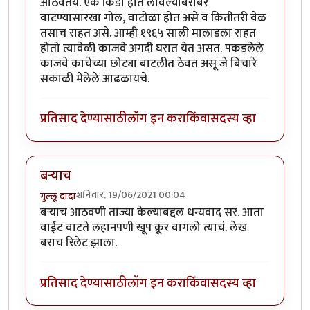
आठवतंय. एक किडा हात लावल्याबरोबर
वाटण्यासारखा गोल, वाटोळा होत असे व कितीतरी वेळ
तसाच राहत असे. आम्ही १९६५ साली मालाडला राहत
होतो त्यावेळी काजवे अगदी घरात येत असत. पकडलेले
काजवे काचेच्या छोट्या बाटलीत ठेवत असू जे बिचारे
सकाळी मेलेले आढळायचे.
प्रतिसाद देण्यासाठी
लॉग इन करा
किंवा
सदस्य व्हा
बऱ्याच
शनिवार, 19/06/2021 00:04
गुल्लू दादा
बऱ्याच आठवणी ताज्या केल्याबद्दल धन्यवाद सर. आता
वाईट वाटते लहानपणी खूप क्रूर वागलो त्याचं. लेख
बराच रिलेट झाला.
प्रतिसाद देण्यासाठी
लॉग इन करा
किंवा
सदस्य व्हा