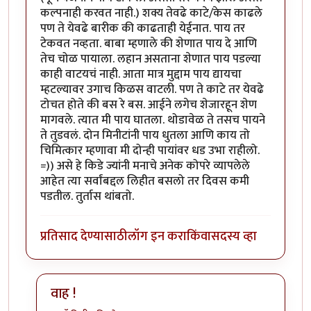
कल्पनाही करवत नाही.) शक्य तेवढे काटे/केस काढले
पण ते येवढे बारीक की काढताही येईनात. पाय तर
टेकवत नव्हता. बाबा म्हणाले की शेणात पाय दे आणि
तेच चोळ पायाला. लहान असताना शेणात पाय पडल्या
काही वाटयचं नाही. आता मात्र मुद्दाम पाय द्यायचा
म्हटल्यावर उगाच किळस वाटली. पण ते काटे तर येवढे
टोचत होते की बस रे बस. आईने लगेच शेजारहून शेण
मागवले. त्यात मी पाय घातला. थोडावेळ ते तसच पायने
ते तुडवलं. दोन मिनीटांनी पाय धुतला आणि काय तो
चिमित्कार म्हणावा मी दोन्ही पायांवर धड उभा राहीलो.
=)) असे हे किडे ज्यांनी मनाचे अनेक कोपरे व्यापलेले
आहेत त्या सर्वांबद्दल लिहीत बसलो तर दिवस कमी
पडतील. तुर्तास थांबतो.
प्रतिसाद देण्यासाठी
लॉग इन करा
किंवा
सदस्य व्हा
वाह !