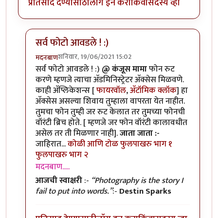
प्रतिसाद देण्यासाठी
लॉग इन करा
किंवा
सदस्य व्हा
सर्व फोटो आवडले ! :)
शनिवार, 19/06/2021 15:02
मदनबाण
In reply to
मोबाइल रूट करणे?
by
कंजूस
सर्व फोटो आवडले ! :)
@ कंजूस मामा
फोन रुट
करणे म्हणजे त्याचा अ‍ॅडमिनिस्ट्रेटर अ‍ॅक्सेस मिळवणे.
काही अ‍ॅप्लिकेशन्स [
फायरवॉल
,
अ‍ॅटॉमिक क्लॉक
] हा
अ‍ॅक्सेस असल्या शिवाय तुम्हाला वापरता येत नाहीत.
तुमचा फोन तुम्ही जर रुट केलात तर तुमच्या फोनची
वॉरंटी ब्रिच होते. [ म्हणजे जर फोन वॉरंटी कालावधीत
असेल तर ती मिळणार नाही].
जाता जाता :-
जाहिरात...
कोळी आणि टोळ
फुलपाखरु भाग १
फुलपाखरु भाग २
मदनबाण.....
आजची स्वाक्षरी
:-
“Photography is the story I
fail to put into words.”
:-
Destin Sparks