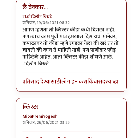
लै बेक्कार...
प्रा.डॉ.दिलीप बिरुटे
शनिवार, 19/06/2021 08:32
In reply to
ब्लिस्टर नावाचा किडा होता,तो
by
आग्या१९९०
आपण म्हणता तो ब्लिस्टर कीड़ा कधी दिसला नाही.
पण त्याचं काम पूर्वी मात्र हमखास दिसायचं. मानेवर,
कपाळावर तो कीड़ा म्हणे रगडला गेला की खरं तर तो
चावतो की काय ते माहिती नाही. पण पाणीदार फोड़
पाहिलेले आहेत. आता ब्लिस्टर कीड़ा शोधणे आले.
-दिलीप बिरुटे
प्रतिसाद देण्यासाठी
लॉग इन करा
किंवा
सदस्य व्हा
ब्लिस्टर
MipaPremiYogesh
शनिवार, 26/06/2021 03:25
In reply to
ब्लिस्टर नावाचा किडा होता,तो
by
आग्या१९९०