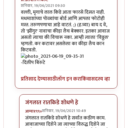
शनिवार, 19/06/2021 09:30
In reply to
'किडे' आवडले.
by
प्रचेतस
वल्ली, मृगाचे लाल किडे आता फारसे दिसत नाही.
मधमाशांच्या पोळ्यांचा बोर्ड आणि आपला फोटोही
मस्त. तरुणपणाचा आहे वाटतं. ;) (ह.घ्या) बाय द वे,
तो 'झींगुर' नावाचा कीड़ा लैच बेक्कार. इतका आवाज
असतो त्याचा की विचारू नका. आम्ही त्याला 'विठ्ठल'
म्हणतो. कर कटावर असलेला का कीड़ा लैच कान
किटवतो.
-दिलीप बिरुटे
प्रतिसाद देण्यासाठी
लॉग इन करा
किंवा
सदस्य व्हा
जंगलात रातकिडे शोधणे हे
शनिवार, 19/06/2021 10:49
आग्या१९९०
In reply to
मस्त....!
by
प्रा.डॉ.दिलीप बिरुटे
जंगलात रातकिडे शोधणे हे सर्वात कठीण काम.
आवाजाच्या दिशेने जा त्याच्या विरुद्ध दिशेने जा