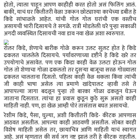
होतो, त्याला पाहून आपण काहीही करत होतो असं फिलिंग आलं.
बाकी, याचं घर कितीतरी वेळा उकरून छोट्याश्या काचेच्या डबीत हे
किडे सांभाळले आहेत. यांची गोल गोल घरांची एक वस्तीच
असायची भारी दिसायचे ते सगळे. रात्री मोडलेली घरे पुन्हा सकाळी
अगदी व्यवस्थित दिसायची नवा डाव नवा खेळ अशा स्वरुपात.
रोलर किडे, शेणाचे बारीक गोळे करून उलट सुलट होत हे किडे
ढकलत चाललेले दिसायचे. पर्यावरणाच्या दृष्टीने हे किडे खरे तर
उपयोगाचे असावेत. पण एक किडा काही वेळ उलटा होऊन गोल
गोल तो शेणाचा गोळा ढकलतो तर दुसऱ्या बाजूचा सरळ गोळ्याला
ढकलत चालताना दिसतो. पहिला काही वेळ थकला किंवा त्यांची
जी काही भाषा असेल त्या प्रमाणे खांदेपालट व्हावी तसे ते
आपापल्या जागा बदलून पुन्हा तो बारका गोळा ढकलून घेऊन
जाताना दिसतात. त्यांचा हा प्रवास कुठून कुठे सुरू असतो काही
माहिती नाही. पण, हा खेळ आम्ही पोरं तासंतास बघत असायचो.
रेशीम किडे, पैसा, घुल्या, अशी कितीतरी किडे- कीटक आपणास
आठवत असतील. आपल्या काही आठवणी असतील. सोबत काही
विशेष माहिती असेल तर, छायाचित्र आणि माहिती याचं स्वागत
आहे. असं म्हणतात की सर्व जग नष्ट झालं तरी हे कीटक राहतील.