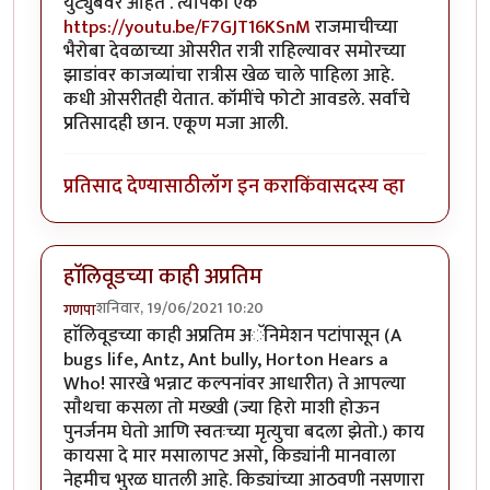
युट्युबवर आहेत . त्यापैकी एक
https://youtu.be/F7GJT16KSnM
राजमाचीच्या
भैरोबा देवळाच्या ओसरीत रात्री राहिल्यावर समोरच्या
झाडांवर काजव्यांचा रात्रीस खेळ चाले पाहिला आहे.
कधी ओसरीतही येतात. कॉमींचे फोटो आवडले. सर्वांचे
प्रतिसादही छान. एकूण मजा आली.
प्रतिसाद देण्यासाठी
लॉग इन करा
किंवा
सदस्य व्हा
हाॅलिवूडच्या काही अप्रतिम
शनिवार, 19/06/2021 10:20
गणपा
हाॅलिवूडच्या काही अप्रतिम अॅनिमेशन पटांपासून (A
bugs life, Antz, Ant bully, Horton Hears a
Who! सारखे भन्नाट कल्पनांवर आधारीत) ते आपल्या
साैथचा कसला तो मख्खी (ज्या हिरो माशी होऊन
पुनर्जनम घेतो आणि स्वतःच्या मृत्युचा बदला झेतो.) काय
कायसा दे मार मसालापट असो, किड्यांनी मानवाला
नेहमीच भुरळ घातली आहे. किड्यांच्या आठवणी नसणारा