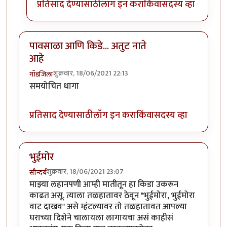
प्रतिसाद देण्यासाठी
लॉग इन करा
किंवा
सदस्य व्हा
पावसाळा आणि किडे... अतुट नाते
आहे
शुक्रवार, 18/06/2021 22:13
गॉडजिला
समयोचित धागा
प्रतिसाद देण्यासाठी
लॉग इन करा
किंवा
सदस्य व्हा
भुईमोर
शुक्रवार, 18/06/2021 23:07
सौन्दर्य
माझ्या लहानपणी आम्ही मातीतून हा किडा उकरून
काढत असू. त्याला तळहातावर ठेवून "भुईमोरा, भुईमोरा
वाट दाखव" असे म्हंटल्यावर तो तळहातावत आपल्या
घराच्या दिशेने चालायला लागायचा असं काहीसं