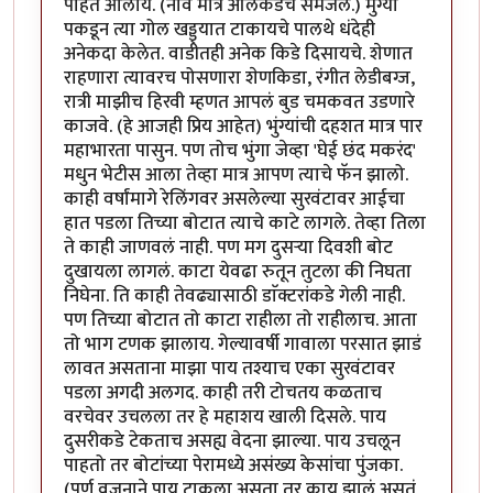
पाहत आलोय. (नाव मात्र अलिकडेच समजले.) मुंग्या
पकडून त्या गोल खड्ड्यात टाकायचे पालथे धंदेही
अनेकदा केलेत. वाडीतही अनेक किडे दिसायचे. शेणात
राहणारा त्यावरच पोसणारा शेणकिडा, रंगीत लेडीबग्ज,
रात्री माझीच हिरवी म्हणत आपलं बुड चमकवत उडणारे
काजवे. (हे आजही प्रिय आहेत) भुंग्यांची दहशत मात्र पार
महाभारता पासुन. पण तोच भुंगा जेव्हा 'घेई छंद मकरंद'
मधुन भेटीस आला तेव्हा मात्र आपण त्याचे फॅन झालो.
काही वर्षांमागे रेलिंगवर असलेल्या सुरवंटावर आईचा
हात पडला तिच्या बोटात त्याचे काटे लागले. तेव्हा तिला
ते काही जाणवलं नाही. पण मग दुसऱ्या दिवशी बोट
दुखायला लागलं. काटा येवढा रुतून तुटला की निघता
निघेना. ति काही तेवढ्यासाठी डाॅक्टरांकडे गेली नाही.
पण तिच्या बोटात तो काटा राहीला तो राहीलाच. आता
तो भाग टणक झालाय. गेल्यावर्षी गावाला परसात झाडं
लावत असताना माझा पाय तश्याच एका सुरवंटावर
पडला अगदी अलगद. काही तरी टोचतय कळताच
वरचेवर उचलला तर हे महाशय खाली दिसले. पाय
दुसरीकडे टेकताच असह्य वेदना झाल्या. पाय उचलून
पाहतो तर बोटांच्या पेरामध्ये असंख्य केसांचा पुंजका.
(पूर्ण वजनाने पाय टाकला असता तर काय झालं असतं