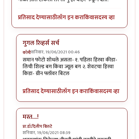
प्रतिसाद देण्यासाठी
लॉग इन करा
किंवा
सदस्य व्हा
गुगल रिव्हर्स सर्च
शनिवार, 19/06/2021 00:46
कॉमी
In reply to
माझ्या कॅमेऱ्यातले काही किडे.
by
कॉमी
समान फोटो शोधले असता- १. पहिला हिरवा कीडा-
लिची शिल्ड बग किंवा ज्यूल बग २. शेवटचा हिरवा
किडा- ग्रीन फ्लॉवर बिटल
प्रतिसाद देण्यासाठी
लॉग इन करा
किंवा
सदस्य व्हा
मस्त....!
प्रा.डॉ.दिलीप बिरुटे
शनिवार, 19/06/2021 08:39