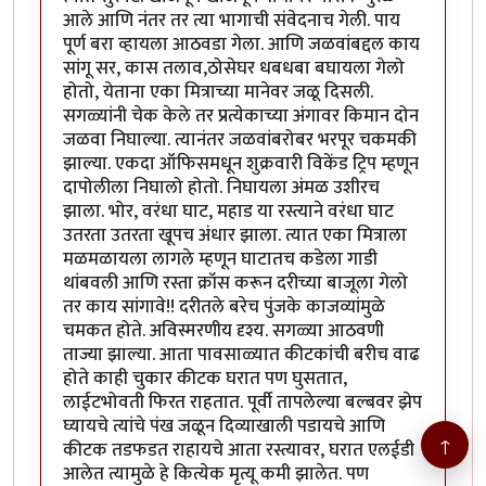
आले आणि नंतर तर त्या भागाची संवेदनाच गेली. पाय
पूर्ण बरा व्हायला आठवडा गेला. आणि जळवांबद्दल काय
सांगू सर, कास तलाव,ठोसेघर धबधबा बघायला गेलो
होतो, येताना एका मित्राच्या मानेवर जळू दिसली.
सगळ्यांनी चेक केले तर प्रत्येकाच्या अंगावर किमान दोन
जळवा निघाल्या. त्यानंतर जळवांबरोबर भरपूर चकमकी
झाल्या. एकदा ऑफिसमधून शुक्रवारी विकेंड ट्रिप म्हणून
दापोलीला निघालो होतो. निघायला अंमळ उशीरच
झाला. भोर, वरंधा घाट, महाड या रस्त्याने वरंधा घाट
उतरता उतरता खूपच अंधार झाला. त्यात एका मित्राला
मळमळायला लागले म्हणून घाटातच कडेला गाडी
थांबवली आणि रस्ता क्रॉस करून दरीच्या बाजूला गेलो
तर काय सांगावे!! दरीतले बरेच पुंजके काजव्यांमुळे
चमकत होते. अविस्मरणीय दृश्य. सगळ्या आठवणी
ताज्या झाल्या. आता पावसाळ्यात कीटकांची बरीच वाढ
होते काही चुकार कीटक घरात पण घुसतात,
लाईटभोवती फिरत राहतात. पूर्वी तापलेल्या बल्बवर झेप
घ्यायचे त्यांचे पंख जळून दिव्याखाली पडायचे आणि
↑
कीटक तडफडत राहायचे आता रस्त्यावर, घरात एलईडी
आलेत त्यामुळे हे कित्येक मृत्यू कमी झालेत. पण