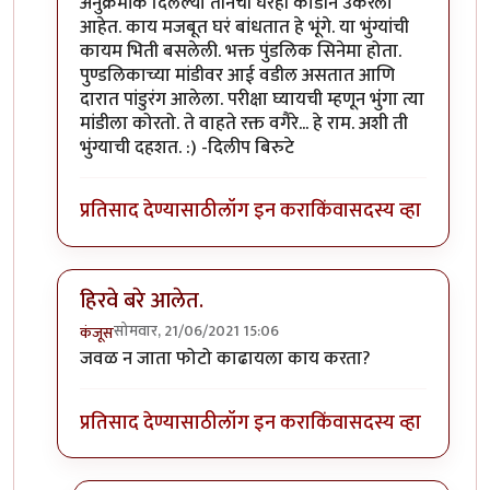
In reply to
माझ्या कॅमेऱ्यातले काही किडे.
by
कॉमी
अनुक्रमांक दिलेल्या तीनची घरंही काडीने उकरली
आहेत. काय मजबूत घरं बांधतात हे भूंगे. या भुंग्यांची
कायम भिती बसलेली. भक्त पुंडलिक सिनेमा होता.
पुण्डलिकाच्या मांडीवर आई वडील असतात आणि
दारात पांडुरंग आलेला. परीक्षा घ्यायची म्हणून भुंंगा त्या
मांडीला कोरतो. ते वाहते रक्त वगैरे... हे राम. अशी ती
भुंग्याची दहशत. :) -दिलीप बिरुटे
प्रतिसाद देण्यासाठी
लॉग इन करा
किंवा
सदस्य व्हा
हिरवे बरे आलेत.
सोमवार, 21/06/2021 15:06
कंजूस
In reply to
माझ्या कॅमेऱ्यातले काही किडे.
by
कॉमी
जवळ न जाता फोटो काढायला काय करता?
प्रतिसाद देण्यासाठी
लॉग इन करा
किंवा
सदस्य व्हा