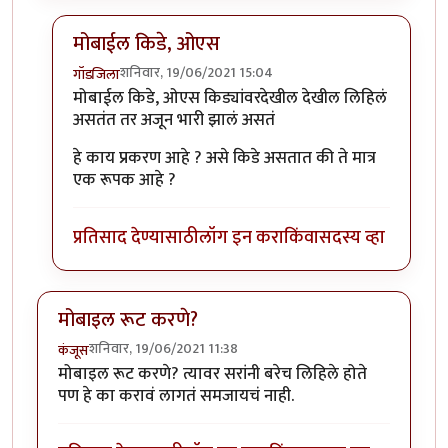
मोबाईल किडे, ओएस
शनिवार, 19/06/2021 15:04
गॉडजिला
In reply to
बाकी मोबाईल किडे, ओएस
by
प्रचेतस
मोबाईल किडे, ओएस किड्यांवरदेखील देखील लिहिलं
असतंत तर अजून भारी झालं असतं
हे काय प्रकरण आहे ? असे किडे असतात की ते मात्र
एक रूपक आहे ?
प्रतिसाद देण्यासाठी
लॉग इन करा
किंवा
सदस्य व्हा
मोबाइल रूट करणे?
शनिवार, 19/06/2021 11:38
कंजूस
मोबाइल रूट करणे? त्यावर सरांनी बरेच लिहिले होते
पण हे का करावं लागतं समजायचं नाही.