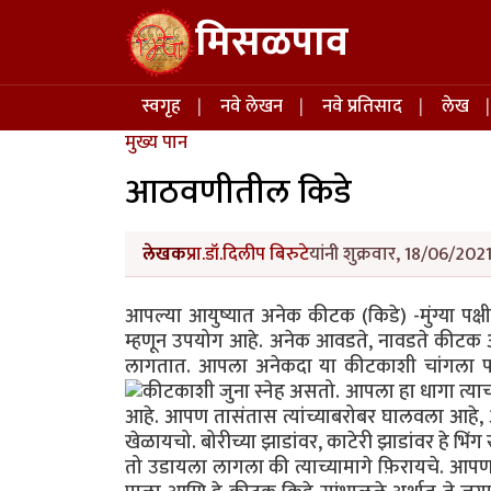
Skip to main content
मिसळपाव
Main navigation
स्वगृह
नवे लेखन
नवे प्रतिसाद
लेख
मुख्य पान
आठवणीतील किडे
लेखक
प्रा.डॉ.दिलीप बिरुटे
यांनी शुक्रवार, 18/06/202
आपल्या आयुष्यात अनेक कीटक (किडे) -मुंग्या पक
म्हणून उपयोग आहे. अनेक आवडते, नावडते कीट
लागतात. आपला अनेकदा या कीटकाशी चांगला 
कीटकाशी जुना स्नेह असतो.
आपला हा धागा त्याच
आहे. आपण तासंतास त्यांच्याबरोबर घालवला आहे, अ
खेळायचो. बोरीच्या झाडांवर, काटेरी झाडांवर हे भि
तो उडायला लागला की त्याच्यामागे फ़िरायचे. आपण ल