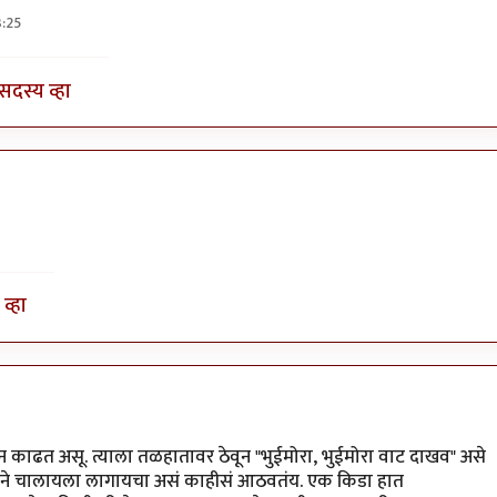
:25
तो
by
आग्या१९९०
सदस्य व्हा
व्हा
 काढत असू. त्याला तळहातावर ठेवून "भुईमोरा, भुईमोरा वाट दाखव" असे
िशेने चालायला लागायचा असं काहीसं आठवतंय. एक किडा हात