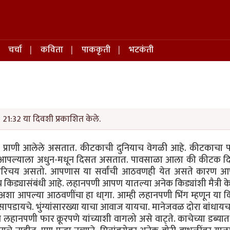
चर्चा
कविता
पाककृती
भटकंती
1 21:32 या दिवशी प्रकाशित केले.
्षी प्राणी आलेले असतात. कीटकाची दुनियाच वेगळी आहे. कीटकाचा प
क आपल्याला अधुन-मधून दिसत असतात. पावसाळा आला की कीटक द
परिचय असतो. आपणास या सर्वांची आठवणही येत असते कारण आ
 किड्यासंबंधी आहे.
लहानपणी आपण यातल्या अनेक किड्यांशी मैत्री क
शा आपल्या आठवणींचा हा धा्गा. आम्ही लहानपणी भिंग म्हणून या कि
ंग सापडायचे. भुंग्यांसारख्या याचा आवाज यायचा. मानेजवळ दोरा बांधा
हानपणी फार क्रूरपणे यांच्याशी वागलो असे वाट्ते. काचेच्या डब्यात