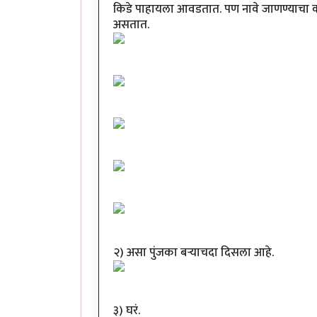
किडे पाहायला आवडतात. पण नावे जाणण्याचा कधी 
असतात.
२) असा पुंजका बऱ्याचदा दिसला आहे.
३) घरं.