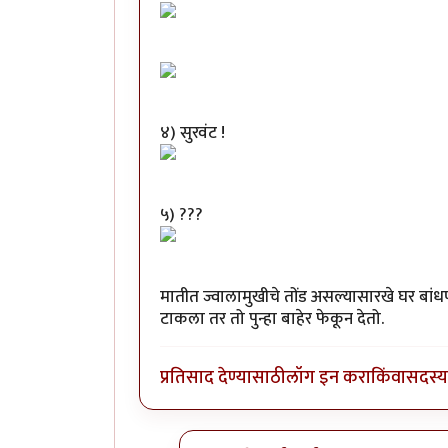
४) सुरवंट !
५) ???
मातीत ज्वालामुखीचे तोंड असल्यासारखे घर बा
टाकला तर तो पुन्हा बाहेर फेकून देतो.
प्रतिसाद देण्यासाठी
लॉग इन करा
किंवा
सदस्य 