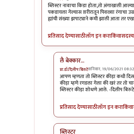
ब्लिस्टर नावाचा किडा होता,तो अंगाखाली आल्या
पकडायला गेल्यास शरीरातून पिवळ्या रंगाचा उग्
ह्यांची संख्या झपाट्याने कमी झाली आता तर ए
प्रतिसाद देण्यासाठी
लॉग इन करा
किंवा
सदस्य 
लै बेक्कार...
शनिवार, 19/06/2021 08:32
प्रा.डॉ.दिलीप बिरुटे
In reply to
ब्लिस्टर नावाचा किडा होता,
आपण म्हणता तो ब्लिस्टर कीड़ा कधी दिसला
कीड़ा म्हणे रगडला गेला की खरं तर तो च
ब्लिस्टर कीड़ा शोधणे आले. -दिलीप बिरुट
प्रतिसाद देण्यासाठी
लॉग इन करा
किंवा
ब्लिस्टर