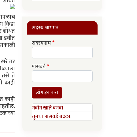
ला शोधत
 सापळाच
हा किडा
सदस्य आगमन
वर शोधत
या डबीत
सदस्यनाम
ा सकाळी
 खरे तर
पासवर्ड
ोळ्याला
 तसे ते
तो काही
लॉग इन करा
त काही
राहतील.
नवीन खाते बनवा
काच्या
तुमचा पासवर्ड बदला.