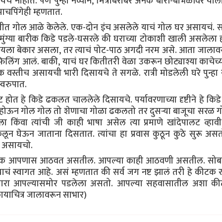
े नाहीत. पण पुन्हा नव्याने, मित्रांबरोबर अनेक बोरी-बाभळींवर या
ाचपिंगेही म्हणतात.
मातीत गोल आळे केलेले. एक-दोन इंच असलेले याचं गोल घर असायचं.
ुंग्या बारीक किडे पडले-घसरले की घराच्या टोकाशी खाली असलेला 
ायला बेकार असला, तर त्याचं पोट-पाठ अगदी नरम असे. आता जाला
लिंग आलं. बाकी, याचं घर कितीतरी वेळा उकरून छोट्याश्या काचेच्
क वस्तीच असायची भारी दिसायचे ते सगळे. रात्री मोडलेली घरे पुन्ह
्वरुपात.
ोत हे किडे ढकलत चाललेले दिसायचे. पर्यावरणाच्या दृष्टीने हे किडे
होऊन गोल गोल तो शेणाचा गोळा ढकलतो तर दुसऱ्या बाजूचा सरळ ग
वा त्यांची जी काही भाषा असेल त्या प्रमाणे खांदेपालट व्हावी
ून घेऊन जाताना दिसतात. त्यांचा हा प्रवास कुठून कुठे सुरू अस
त असायचो.
डे- कीटक आपणास आठवत असतील. आपल्या काही आठवणी असतील. सोब
चं स्वागत आहे. असं म्हणतात की सर्व जग नष्ट झालं तरी हे कीटक 
पसारा आपल्यासमोर पडलेला असतो. आपल्या सहवासातील अशा कीट
(छायाचित्र जालावरून साभार)