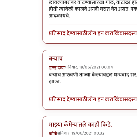
लावल्याबरोबर वाटण्यासारखा गोल, वाटोळा हो
होतो त्यावेळी काजवे अगदी घरात येत असत. पकड
आढळायचे.
प्रतिसाद देण्यासाठी
लॉग इन करा
किंवा
सदस्य 
बऱ्याच
शनिवार, 19/06/2021 00:04
गुल्लू दादा
बऱ्याच आठवणी ताज्या केल्याबद्दल धन्यवाद सर.
झाला.
प्रतिसाद देण्यासाठी
लॉग इन करा
किंवा
सदस्य 
माझ्या कॅमेऱ्यातले काही किडे.
शनिवार, 19/06/2021 00:32
कॉमी