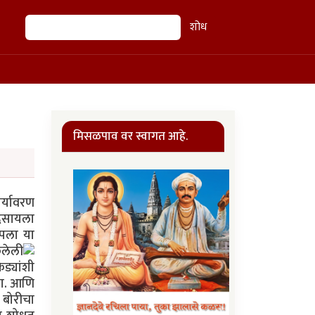
शोध
शोध
मिसळपाव वर स्वागत आहे.
र्यावरण
िसायला
पला या
ेलेली
ड्यांशी
यचा. आणि
 बोरीचा