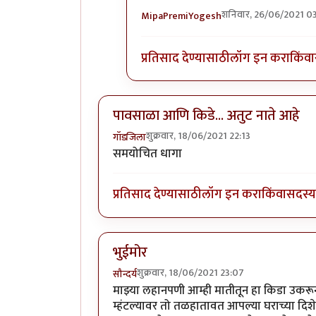
शनिवार, 26/06/2021 03
MipaPremiYogesh
In reply to
ब्लिस्टर नावाचा किडा होता,
प्रतिसाद देण्यासाठी
लॉग इन करा
किंवा
पावसाळा आणि किडे... अतुट नाते आहे
शुक्रवार, 18/06/2021 22:13
गॉडजिला
समयोचित धागा
प्रतिसाद देण्यासाठी
लॉग इन करा
किंवा
सदस्य 
भुईमोर
शुक्रवार, 18/06/2021 23:07
सौन्दर्य
माझ्या लहानपणी आम्ही मातीतून हा किडा उकरून
म्हंटल्यावर तो तळहातावत आपल्या घराच्या द