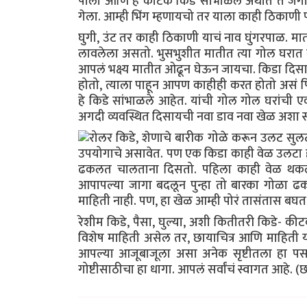
पाला आणि हे कीटक किडे सांभाळले अर्थात ते जगायच
गेला. आम्ही भिंग म्हणायचो तर याला काही ठिकाणी प
घुगी, उंट तर काही ठिकाणी याचं नाव घुंगरपाळ. 
लावलेला असतो. भुसभुशीत मातीत त्या गोल घरात म
आपलं भक्ष्य मातीत ओढून घेऊन जायचा. किडा दिस
होतो, त्याला पाहून आपण काहीही करत होतो असं फि
हे किडे सांभाळले आहेत. यांची गोल गोल घरांची ए
अगदी व्यवस्थित दिसायची नवा डाव नवा खेळ अशा स
रोलर किडे, शेणाचे बारीक गोळे करून उलट सुलट ह
उपयोगाचे असावेत. पण एक किडा काही वेळ उलटा 
ढकलत चालताना दिसतो. पहिला काही वेळ थकला किं
आपापल्या जागा बदलून पुन्हा तो बारका गोळा ढकल
माहिती नाही. पण, हा खेळ आम्ही पोरं तासंतास बघ
रेशीम किडे, पैसा, घुल्या, अशी कितीतरी कि
विशेष माहिती असेल तर, छायाचित्र आणि माहिती या
आपल्या आजूबाजूला असा अनेक सृष्टीतला हा 
गोष्टीसाठीचा हा धागा. आपलं सर्वांचं स्वागत आहे. 