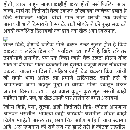
होतो, त्याला पाहून आपण काहीही करत होतो असं फिलिंग आलं.
बाकी, याचं घर कितीतरी वेळा उकरून छोट्याश्या काचेच्या डबीत हे
किडे सांभाळले आहेत. यांची गोल गोल घरांची एक वस्तीच
असायची भारी दिसायचे ते सगळे. रात्री मोडलेली घरे पुन्हा सकाळी
अगदी व्यवस्थित दिसायची नवा डाव नवा खेळ अशा स्वरुपात.
रोलर किडे, शेणाचे बारीक गोळे करून उलट सुलट होत हे किडे
ढकलत चाललेले दिसायचे. पर्यावरणाच्या दृष्टीने हे किडे खरे तर
उपयोगाचे असावेत. पण एक किडा काही वेळ उलटा होऊन गोल
गोल तो शेणाचा गोळा ढकलतो तर दुसऱ्या बाजूचा सरळ गोळ्याला
ढकलत चालताना दिसतो. पहिला काही वेळ थकला किंवा त्यांची
जी काही भाषा असेल त्या प्रमाणे खांदेपालट व्हावी तसे ते
आपापल्या जागा बदलून पुन्हा तो बारका गोळा ढकलून घेऊन
जाताना दिसतात. त्यांचा हा प्रवास कुठून कुठे सुरू असतो काही
माहिती नाही. पण, हा खेळ आम्ही पोरं तासंतास बघत असायचो.
रेशीम किडे, पैसा, घुल्या, अशी कितीतरी किडे- कीटक आपणास
आठवत असतील. आपल्या काही आठवणी असतील. सोबत काही
विशेष माहिती असेल तर, छायाचित्र आणि माहिती याचं स्वागत
आहे. असं म्हणतात की सर्व जग नष्ट झालं तरी हे कीटक राहतील.