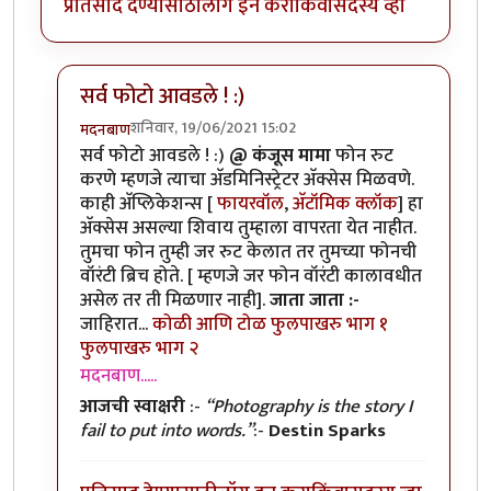
प्रतिसाद देण्यासाठी
लॉग इन करा
किंवा
सदस्य व्हा
सर्व फोटो आवडले ! :)
शनिवार, 19/06/2021 15:02
मदनबाण
In reply to
मोबाइल रूट करणे?
by
कंजूस
सर्व फोटो आवडले ! :)
@ कंजूस मामा
फोन रुट
करणे म्हणजे त्याचा अ‍ॅडमिनिस्ट्रेटर अ‍ॅक्सेस मिळवणे.
काही अ‍ॅप्लिकेशन्स [
फायरवॉल
,
अ‍ॅटॉमिक क्लॉक
] हा
अ‍ॅक्सेस असल्या शिवाय तुम्हाला वापरता येत नाहीत.
तुमचा फोन तुम्ही जर रुट केलात तर तुमच्या फोनची
वॉरंटी ब्रिच होते. [ म्हणजे जर फोन वॉरंटी कालावधीत
असेल तर ती मिळणार नाही].
जाता जाता :-
जाहिरात...
कोळी आणि टोळ
फुलपाखरु भाग १
फुलपाखरु भाग २
मदनबाण.....
आजची स्वाक्षरी
:-
“Photography is the story I
fail to put into words.”
:-
Destin Sparks