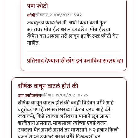
पण फोटो
सोमवार, 21/06/2021 15:42
कॉमी
In reply to
हिरवे बरे आलेत.
by
कंजूस
जवळूनच काढलेत मी. अर्धा किंवा कमी फूट
अंतरावर मोबाईल धरून काढलेत. मोबाईलचा
कॅमेरा बरा असला तरी लांबून इतके स्पष्ट फोटो येत
नाहीत.
प्रतिसाद देण्यासाठी
लॉग इन करा
किंवा
सदस्य व्हा
शीर्षक वाचून वाटलं होतं की
शनिवार, 19/06/2021 07:25
उगा काहितरीच
शीर्षक वाचून वाटलं होतं की काही विडंबन वगैरे आहे
बहुतेक. पण हे तर खरोखरच्या किड्यावरच आहे की.
रच्याकने, किडे त्यांच्या शरीराच्या मानाने खूप जास्त
शक्तीवान असतात. माणसाला त्यांच्या एवढं वजन
उचलता येत असलं असतं तर माणसाने १-२ हजार किलो
वजन सहज उचललं असतं वगैरे डिस्कव्हरी वर