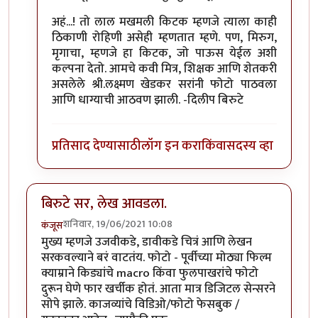
अहं...! तो लाल मखमली किटक म्हणजे त्याला काही
ठिकाणी रोहिणी असेही म्हणतात म्हणे. पण, मिरुग,
मृगाचा, म्हणजे हा किटक, जो पाऊस येईल अशी
कल्पना देतो. आमचे कवी मित्र, शिक्षक आणि शेतकरी
असलेले श्री.लक्ष्मण खेडकर सरांनी फोटो पाठवला
आणि धाग्याची आठवण झाली. -दिलीप बिरुटे
प्रतिसाद देण्यासाठी
लॉग इन करा
किंवा
सदस्य व्हा
बिरुटे सर, लेख आवडला.
शनिवार, 19/06/2021 10:08
कंजूस
मुख्य म्हणजे उजवीकडे, डावीकडे चित्रं आणि लेखन
सरकवल्याने बरं वाटतंय. फोटो - पूर्वीच्या मोठ्या फिल्म
क्याम्राने किड्यांचे macro किंवा फुलपाखरांचे फोटो
दुरून घेणे फार खर्चीक होतं. आता मात्र डिजिटल सेन्सरने
सोपे झाले. काजव्यांचे विडिओ/फोटो फेसबुक /