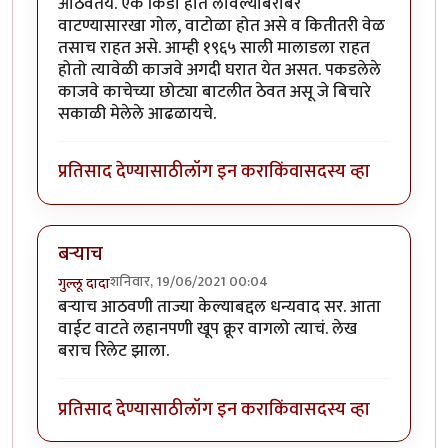
आठवतंय. एक किडा हात लावल्याबरोबर
वाटण्यासारखा गोल, वाटोळा होत असे व कितीतरी वेळ
तसाच राहत असे. आम्ही १९६५ साली मालाडला राहत
होतो त्यावेळी काजवे अगदी घरात येत असत. पकडलेले
काजवे काचेच्या छोट्या बाटलीत ठेवत असू जे बिचारे
सकाळी मेलेले आढळायचे.
प्रतिसाद देण्यासाठी
लॉग इन करा
किंवा
सदस्य व्हा
बऱ्याच
शनिवार, 19/06/2021 00:04
गुल्लू दादा
बऱ्याच आठवणी ताज्या केल्याबद्दल धन्यवाद सर. आता
वाईट वाटते लहानपणी खूप क्रूर वागलो त्याचं. लेख
बराच रिलेट झाला.
प्रतिसाद देण्यासाठी
लॉग इन करा
किंवा
सदस्य व्हा