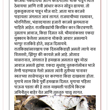
काजवा पकडायचा आणि काडेपेटीला भोक पाडून त्यात
ठेवायचा आणि रात्री आंधार करुन सोडून द्यायचा. तो
लुकलुकताना पाहून मौज वाटे. आता मात्र काजवे
पाहायला जंगलात जावं लागतं. राजमाचीच्या रस्त्यावर,
भोरगिरीला, भंडारदर्‍याला हजारो काजवे झगमताना
पाहिले आहेत. रातकिड्यांची किरकिर कान किटवणारी.
नुसताच आवाज, किडा दिसत नसे. भीमाशंकरला एकदा
मुक्काम केलेला असताना मोकळे आवार असल्याने
भरपूर रातकिडे होते, सहज दिसायचे.
रातकिड्यांसारखाच एक दिवसकिडाही असतो त्याचे नाव
विसरलो, झिंगूर की कायसे असे आहे. ओसाड
माळरानात, जंगलात हे हमखास असतात खूप मोठा
आवाज असतो ह्यांचा. एकदा सुधांशू नूलकरांसोबत भाजे
लेणी पाहण्यास गेलो असता त्यांनी तुतीच्या पानावर
स्वतःच्या लाळेपासून घर करणारा किडा दाखवला होता.
मृगाचे लाल किडे पूर्वी हमखास दिसत. मृगाचा पहिला
पाऊस पडला की हे लाल मखमली पाठीचे किटक
जमिनीतून बाहेर येत आणि तुरुतुरु चालू लागत.