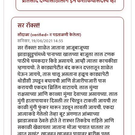
प्रतिसाद देण्यासाठी
लॉग इन करा
किंवा
सदस्य व्हा
सर रॉक्स!!
सौंदाळा (verified= न पडताळणी केलेला)
शनिवार, 19/06/2021 14:55
सर रॉक्स!! शाळेत जाताना आजूबाजूच्या
झाडाझुडुपांमध्ये पानाच्या खालच्या बाजूला लाल टणक
पाठीचे चमकदार किडे असायचे. आम्ही त्याला काचकीडा
म्हणायचो. ते काड्यापेटीत बंद करून दप्तरातून शाळेत
घेऊन जायचे, तास चालू असताना हळूच काड्यापेटी
थोडीशी उघडून बघायची आणि शेजारीपाजारी पास
करायची एकदम थ्रिलिंग वाटायचे. लाल मुंग्या
राक्षसाच्या आणि काळ्या मुंग्या देवाच्या असायच्या. लाल
मुंगी हातापायावर दिसली तर चिरडून टाकली जायची तर
काळी मुंगी फुंकर मारून उडवून लावली जायची. एकदा
आत्याकडे गेलेलो तेव्हा बूट अंगणात आंब्याच्या
झाडाजवळ ठेवले होते ते रात्रभर तिकडेच राहिले आणि
सकाळी खेळायला जाताना मोजा पायात घातला तर
त्यात सुरवंट. खाजवून खाजवून पायावर बारीक पुरळ