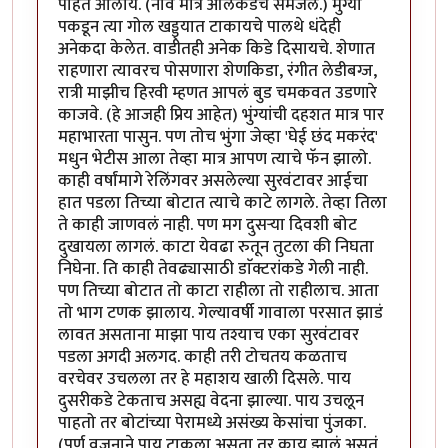
पाहत आलोय. (नाव मात्र अलिकडेच समजले.) मुंग्या
पकडून त्या गोल खड्ड्यात टाकायचे पालथे धंदेही
अनेकदा केलेत. वाडीतही अनेक किडे दिसायचे. शेणात
राहणारा त्यावरच पोसणारा शेणकिडा, रंगीत लेडीबग्ज,
रात्री माझीच हिरवी म्हणत आपलं बुड चमकवत उडणारे
काजवे. (हे आजही प्रिय आहेत) भुंग्यांची दहशत मात्र पार
महाभारता पासुन. पण तोच भुंगा जेव्हा 'घेई छंद मकरंद'
मधुन भेटीस आला तेव्हा मात्र आपण त्याचे फॅन झालो.
काही वर्षांमागे रेलिंगवर असलेल्या सुरवंटावर आईचा
हात पडला तिच्या बोटात त्याचे काटे लागले. तेव्हा तिला
ते काही जाणवलं नाही. पण मग दुसऱ्या दिवशी बोट
दुखायला लागलं. काटा येवढा रुतून तुटला की निघता
निघेना. ति काही तेवढ्यासाठी डाॅक्टरांकडे गेली नाही.
पण तिच्या बोटात तो काटा राहीला तो राहीलाच. आता
तो भाग टणक झालाय. गेल्यावर्षी गावाला परसात झाडं
लावत असताना माझा पाय तश्याच एका सुरवंटावर
पडला अगदी अलगद. काही तरी टोचतय कळताच
वरचेवर उचलला तर हे महाशय खाली दिसले. पाय
दुसरीकडे टेकताच असह्य वेदना झाल्या. पाय उचलून
पाहतो तर बोटांच्या पेरामध्ये असंख्य केसांचा पुंजका.
(पूर्ण वजनाने पाय टाकला असता तर काय झालं असतं