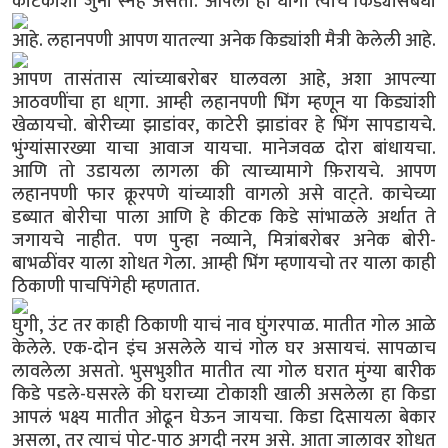
कीटकाशी जुना स्नेह असतो.
आपला हा धागा त्याच किड्यासंबंधी
आहे.
लहानपणी आपण यातल्या अनेक किड्यांशी मैत्री केलेली आहे.
आपण तासंतास त्यांच्याबरोबर घालवला आहे, अशा आपल्या
आठवणींचा हा धा्गा. आम्ही लहानपणी भिंग म्हणून या किड्यांशी
खेळायचो. बोरीच्या झाडांवर, काटेरी झाडांवर हे भिंग सापडायचे.
भुंग्यांसारख्या याचा आवाज यायचा. मानेजवळ दोरा बांधायचा.
आणि तो उडायला लागला की त्याच्यामागे फ़िरायचे. आपण
लहानपणी फार क्रूरपणे यांच्याशी वागलो असे वाट्ते. काचेच्या
डब्यात बोरीचा पाला आणि हे कीटक किडे सांभाळले अर्थात ते
जगायचे नाहीत. पण पुन्हा नव्याने, मित्रांबरोबर अनेक बोरी-
बाभळींवर याला शोधत गेला. आम्ही भिंग म्हणायचो तर याला काही
ठिकाणी पाचपिंगेही म्हणतात.
घुगी, उंट तर काही ठिकाणी याचं नाव घुंगरपाळ. मातीत गोल आळे
केलेले. एक-दोन इंच असलेले याचं गोल घर असायचं. सापळाच
लावलेला असतो. भुसभुशीत मातीत त्या गोल घरात मुंग्या बारीक
किडे पडले-घसरले की घराच्या टोकाशी खाली असलेला हा किडा
आपलं भक्ष्य मातीत ओढून घेऊन जायचा. किडा दिसायला बेकार
असला, तर त्याचं पोट-पाठ अगदी नरम असे. आता जालावर शोधत