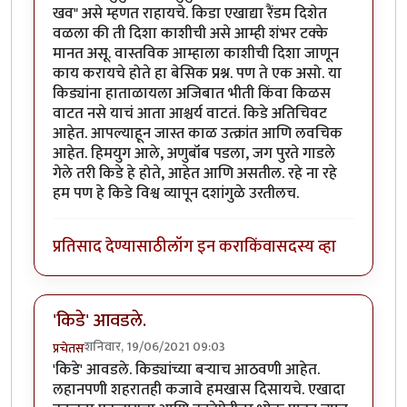
खव" असे म्हणत राहायचे. किडा एखाद्या रैंडम दिशेत
वळला की ती दिशा काशीची असे आम्ही शंभर टक्के
मानत असू. वास्तविक आम्हाला काशीची दिशा जाणून
काय करायचे होते हा बेसिक प्रश्न. पण ते एक असो. या
किड्यांना हाताळायला अजिबात भीती किंवा किळस
वाटत नसे याचं आता आश्चर्य वाटतं. किडे अतिचिवट
आहेत. आपल्याहून जास्त काळ उत्क्रांत आणि लवचिक
आहेत. हिमयुग आले, अणुबॉंब पडला, जग पुरते गाडले
गेले तरी किडे हे होते, आहेत आणि असतील. रहे ना रहे
हम पण हे किडे विश्व व्यापून दशांगुळे उरतीलच.
प्रतिसाद देण्यासाठी
लॉग इन करा
किंवा
सदस्य व्हा
'किडे' आवडले.
शनिवार, 19/06/2021 09:03
प्रचेतस
'किडे' आवडले. किड्यांच्या बर्‍याच आठवणी आहेत.
लहानपणी शहरातही कजावे हमखास दिसायचे. एखादा