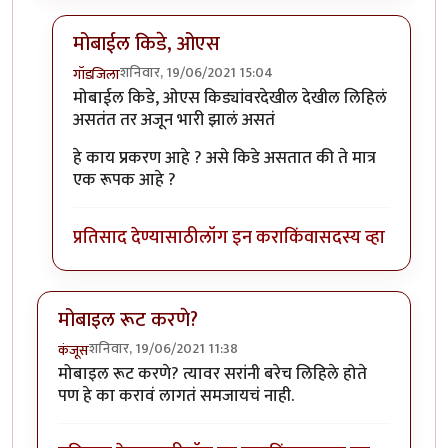
मोबाईल किडे, ओएस
शनिवार, 19/06/2021 15:04
गॉडजिला
In reply to
बाकी मोबाईल किडे, ओएस
by
प्रचेतस
मोबाईल किडे, ओएस किड्यांवरदेखील देखील लिहिलं
असतंत तर अजून भारी झालं असतं
हे काय प्रकरण आहे ? असे किडे असतात की ते मात्र
एक रूपक आहे ?
प्रतिसाद देण्यासाठी
लॉग इन करा
किंवा
सदस्य व्हा
मोबाइल रूट करणे?
शनिवार, 19/06/2021 11:38
कंजूस
मोबाइल रूट करणे? त्यावर सरांनी बरेच लिहिले होते
पण हे का करावं लागतं समजायचं नाही.