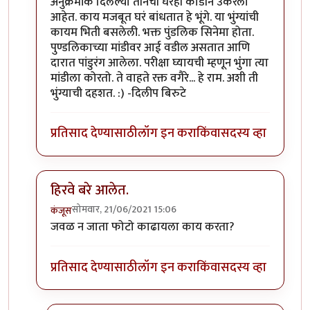
In reply to
माझ्या कॅमेऱ्यातले काही किडे.
by
कॉमी
अनुक्रमांक दिलेल्या तीनची घरंही काडीने उकरली
आहेत. काय मजबूत घरं बांधतात हे भूंगे. या भुंग्यांची
कायम भिती बसलेली. भक्त पुंडलिक सिनेमा होता.
पुण्डलिकाच्या मांडीवर आई वडील असतात आणि
दारात पांडुरंग आलेला. परीक्षा घ्यायची म्हणून भुंंगा त्या
मांडीला कोरतो. ते वाहते रक्त वगैरे... हे राम. अशी ती
भुंग्याची दहशत. :) -दिलीप बिरुटे
प्रतिसाद देण्यासाठी
लॉग इन करा
किंवा
सदस्य व्हा
हिरवे बरे आलेत.
सोमवार, 21/06/2021 15:06
कंजूस
In reply to
माझ्या कॅमेऱ्यातले काही किडे.
by
कॉमी
जवळ न जाता फोटो काढायला काय करता?
प्रतिसाद देण्यासाठी
लॉग इन करा
किंवा
सदस्य व्हा