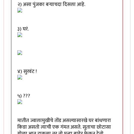
२) असा पुंजका बऱ्याचदा दिसला आहे.
३) घरं.
४) सुरवंट !
५) ???
मातीत ज्वालामुखीचे तोंड असल्यासारखे घर बांधणारा
किडा असतो त्याची एक गंमत असते. सुताचा छोटासा
गोळा आत टाकला तर तो पुन्हा बाहेर फेकून देतो.