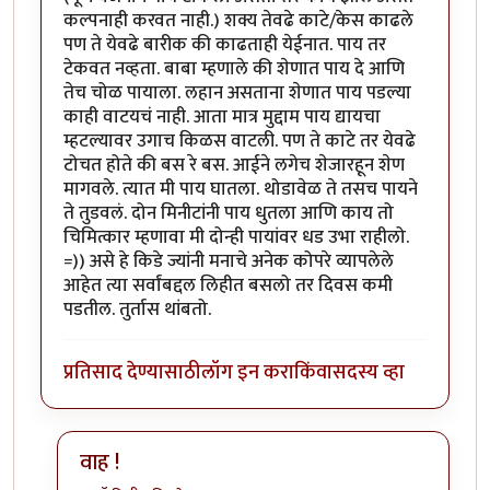
कल्पनाही करवत नाही.) शक्य तेवढे काटे/केस काढले
पण ते येवढे बारीक की काढताही येईनात. पाय तर
टेकवत नव्हता. बाबा म्हणाले की शेणात पाय दे आणि
तेच चोळ पायाला. लहान असताना शेणात पाय पडल्या
काही वाटयचं नाही. आता मात्र मुद्दाम पाय द्यायचा
म्हटल्यावर उगाच किळस वाटली. पण ते काटे तर येवढे
टोचत होते की बस रे बस. आईने लगेच शेजारहून शेण
मागवले. त्यात मी पाय घातला. थोडावेळ ते तसच पायने
ते तुडवलं. दोन मिनीटांनी पाय धुतला आणि काय तो
चिमित्कार म्हणावा मी दोन्ही पायांवर धड उभा राहीलो.
=)) असे हे किडे ज्यांनी मनाचे अनेक कोपरे व्यापलेले
आहेत त्या सर्वांबद्दल लिहीत बसलो तर दिवस कमी
पडतील. तुर्तास थांबतो.
प्रतिसाद देण्यासाठी
लॉग इन करा
किंवा
सदस्य व्हा
वाह !