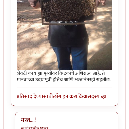
शेवटी काय ह्या पृथ्वीवर किटकांचे अधिराज्य आहे. ते
मानवाच्या उदयापूर्वी होतेच आणि अस्तानंतरही राहतील.
प्रतिसाद देण्यासाठी
लॉग इन करा
किंवा
सदस्य व्हा
मस्त....!
प्रा.डॉ.दिलीप बिरुटे