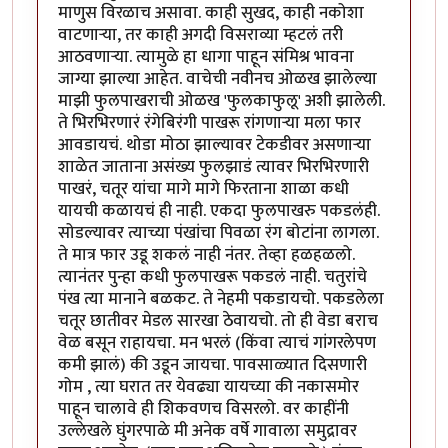
माणुस विरळाच असावा. काही सुखद, काही नकोशा
वाटणाऱ्या, तर काही अगदी विसराव्या म्हटलं तरी
आठवणाऱ्या. त्यामुळे हा धागा पाहून संमिश्र भावना
जाग्या झाल्या आहेत. वाचेची नवीनच ओळख झालेल्या
माझी फुलपाखराची ओळख 'फुलकाफुलू' अशी झालेली.
ते भिरभिरणारं रंगेबिरंगी पाखरू रांगणाऱ्या मला फार
आवडायचं. थोडा मोठा झाल्यावर टेकडीवर असणाऱ्या
शाळेत जाताना असंख्य फुलझाडं त्यावर भिरभिरणारी
पाखरं, चतूर यांचा मागे मागे फिरताना शाळा कधी
यायची कळायचं ही नाही. एकदा फुलपाखरु पकडलंही.
सोडल्यावर त्याच्या पंखांचा पिवळा रंग बोटांना लागला.
ते मात्र फार उडू शकलं नाही नंतर. तेव्हा हळहळलो.
त्यानंतर पुन्हा कधी फुलपाखरू पकडलं नाही. चतुरांचे
पंख त्या मानाने बळकट. ते नेहमी पकडायचो. पकडलेला
चतूर छातीवर मेडल सारखा ठेवायचो. तो ही वेडा बराच
वेळ बसून राहायचा. मन भरलं (किंवा त्याचं गांगरलेपण
कमी झालं) की उडून जायचा. पावसाळ्यात दिसणारी
गोम , त्या घरात तर येवढ्या यायच्या की नकासमोर
पाहून चालावे ही शिकवणच विसरलो. वर काहींनी
उल्लेखले घुंगरपाळे मी अनेक वर्षे गावाला समुद्रावर