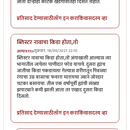
आता दोन्हीही कीटक खेडेगावातही दिसत नाहीत.
प्रतिसाद देण्यासाठी
लॉग इन करा
किंवा
सदस्य व्हा
ब्लिस्टर नावाचा किडा होता,तो
शुक्रवार, 18/06/2021 22:10
आग्या१९९०
ब्लिस्टर नावाचा किडा होता,तो अंगाखाली आल्यास त्या
भागातील त्वचेला पाणीदार फोड याचचे. दुसरा ह्याच
जातीचा किडा पकडायला गेल्यास शरीरातून पिवळ्या
रंगाचा उग्र वासाचा फवारा मारायचा ज्याने जोरदार
चटका बसायचा. तीस एक वर्षापूर्वी ह्यांची संख्या
झपाट्याने कमी झाली आता तर एखाद दुसरा किडा
दिसतो.
प्रतिसाद देण्यासाठी
लॉग इन करा
किंवा
सदस्य व्हा