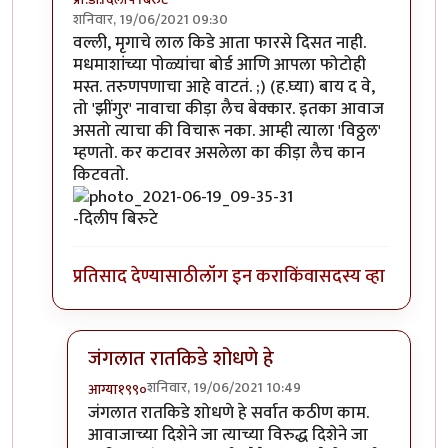
शनिवार, 19/06/2021 09:30
In reply to
'किडे' आवडले.
by
प्रचेतस
वल्ली, मृगाचे लाल किडे आता फारसे दिसत नाही.
मधमाशांच्या पोळ्यांचा बोर्ड आणि आपला फोटोही
मस्त. तरुणपणाचा आहे वाटतं. ;) (ह.घ्या) बाय द वे,
तो 'झींगुर' नावाचा कीड़ा लैच बेक्कार. इतका आवाज
असतो त्याचा की विचारू नका. आम्ही त्याला 'विठ्ठल'
म्हणतो. कर कटावर असलेला का कीड़ा लैच कान
किटवतो.
-दिलीप बिरुटे
प्रतिसाद देण्यासाठी
लॉग इन करा
किंवा
सदस्य व्हा
जंगलात रातकिडे शोधणे हे
शनिवार, 19/06/2021 10:49
आग्या१९९०
In reply to
मस्त....!
by
प्रा.डॉ.दिलीप बिरुटे
जंगलात रातकिडे शोधणे हे सर्वात कठीण काम.
आवाजाच्या दिशेने जा त्याच्या विरुद्ध दिशेने जा