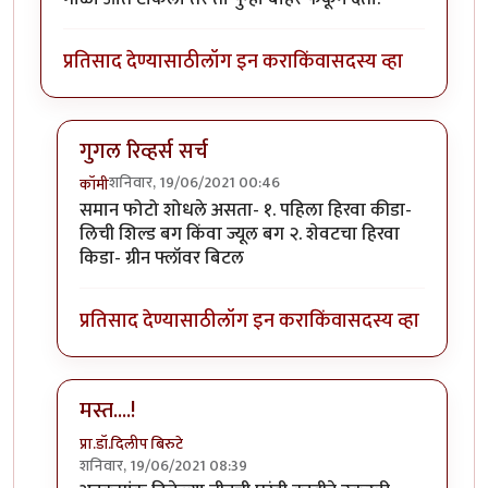
प्रतिसाद देण्यासाठी
लॉग इन करा
किंवा
सदस्य व्हा
गुगल रिव्हर्स सर्च
शनिवार, 19/06/2021 00:46
कॉमी
In reply to
माझ्या कॅमेऱ्यातले काही किडे.
by
कॉमी
समान फोटो शोधले असता- १. पहिला हिरवा कीडा-
लिची शिल्ड बग किंवा ज्यूल बग २. शेवटचा हिरवा
किडा- ग्रीन फ्लॉवर बिटल
प्रतिसाद देण्यासाठी
लॉग इन करा
किंवा
सदस्य व्हा
मस्त....!
प्रा.डॉ.दिलीप बिरुटे
शनिवार, 19/06/2021 08:39