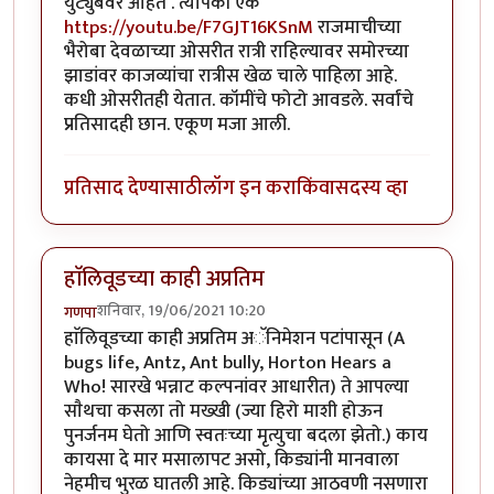
युट्युबवर आहेत . त्यापैकी एक
https://youtu.be/F7GJT16KSnM
राजमाचीच्या
भैरोबा देवळाच्या ओसरीत रात्री राहिल्यावर समोरच्या
झाडांवर काजव्यांचा रात्रीस खेळ चाले पाहिला आहे.
कधी ओसरीतही येतात. कॉमींचे फोटो आवडले. सर्वांचे
प्रतिसादही छान. एकूण मजा आली.
प्रतिसाद देण्यासाठी
लॉग इन करा
किंवा
सदस्य व्हा
हाॅलिवूडच्या काही अप्रतिम
शनिवार, 19/06/2021 10:20
गणपा
हाॅलिवूडच्या काही अप्रतिम अॅनिमेशन पटांपासून (A
bugs life, Antz, Ant bully, Horton Hears a
Who! सारखे भन्नाट कल्पनांवर आधारीत) ते आपल्या
साैथचा कसला तो मख्खी (ज्या हिरो माशी होऊन
पुनर्जनम घेतो आणि स्वतःच्या मृत्युचा बदला झेतो.) काय
कायसा दे मार मसालापट असो, किड्यांनी मानवाला
नेहमीच भुरळ घातली आहे. किड्यांच्या आठवणी नसणारा