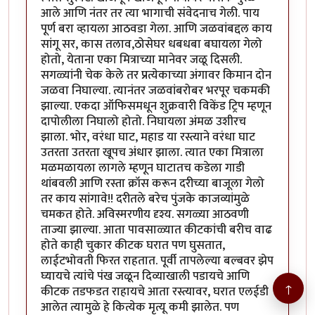
आले आणि नंतर तर त्या भागाची संवेदनाच गेली. पाय
पूर्ण बरा व्हायला आठवडा गेला. आणि जळवांबद्दल काय
सांगू सर, कास तलाव,ठोसेघर धबधबा बघायला गेलो
होतो, येताना एका मित्राच्या मानेवर जळू दिसली.
सगळ्यांनी चेक केले तर प्रत्येकाच्या अंगावर किमान दोन
जळवा निघाल्या. त्यानंतर जळवांबरोबर भरपूर चकमकी
झाल्या. एकदा ऑफिसमधून शुक्रवारी विकेंड ट्रिप म्हणून
दापोलीला निघालो होतो. निघायला अंमळ उशीरच
झाला. भोर, वरंधा घाट, महाड या रस्त्याने वरंधा घाट
उतरता उतरता खूपच अंधार झाला. त्यात एका मित्राला
मळमळायला लागले म्हणून घाटातच कडेला गाडी
थांबवली आणि रस्ता क्रॉस करून दरीच्या बाजूला गेलो
तर काय सांगावे!! दरीतले बरेच पुंजके काजव्यांमुळे
चमकत होते. अविस्मरणीय दृश्य. सगळ्या आठवणी
ताज्या झाल्या. आता पावसाळ्यात कीटकांची बरीच वाढ
होते काही चुकार कीटक घरात पण घुसतात,
लाईटभोवती फिरत राहतात. पूर्वी तापलेल्या बल्बवर झेप
घ्यायचे त्यांचे पंख जळून दिव्याखाली पडायचे आणि
↑
कीटक तडफडत राहायचे आता रस्त्यावर, घरात एलईडी
आलेत त्यामुळे हे कित्येक मृत्यू कमी झालेत. पण