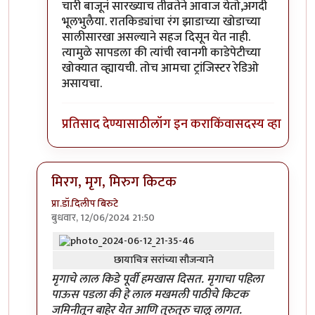
चारी बाजूनं सारख्याच तीव्रतेने आवाज येतो,अगदी
भूलभुलैया. रातकिड्यांचा रंग झाडाच्या खोडाच्या
सालीसारखा असल्याने सहज दिसून येत नाही.
त्यामुळे सापडला की त्यांची रवानगी काडेपेटीच्या
खोक्यात व्ह्यायची. तोच आमचा ट्रांजिस्टर रेडिओ
असायचा.
प्रतिसाद देण्यासाठी
लॉग इन करा
किंवा
सदस्य व्हा
मिरग, मृग, मिरुग किटक
प्रा.डॉ.दिलीप बिरुटे
बुधवार, 12/06/2024 21:50
In reply to
'किडे' आवडले.
by
प्रचेतस
छायाचित्र सरांच्या सौजन्याने
मृगाचे लाल किडे पूर्वी हमखास दिसत. मृगाचा पहिला
पाऊस पडला की हे लाल मखमली पाठीचे किटक
जमिनीतून बाहेर येत आणि तुरुतुरु चालू लागत.