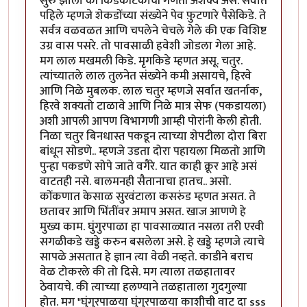
सुरु झाला की किडेकीटकांची गणती अशक्य असे. सर्वात
पहिले म्हणजे शेकडोंच्या संख्येने पेव फ़ुटणारे पैसेकिडे. ते
सर्वत्र वळवळत आणि चपलेने चेचले गेले की एक विशिष्ट
उग्र वास पसरे. तो पावसाळी हवेशी जोडला गेला आहे.
मग लाल मखमली किडे. मृगकिडे म्हणत असू. चतुर.
त्यांच्यातले लाल तुलनेत संख्येने कमी असायचे, हिरवे
आणि निळे मुबलक. लाल चतुर म्हणजे सर्वात खतर्नाक,
हिरवे शक्यतो टाळावे आणि निळे मात्र सेफ (पकडायला)
अशी आपली आपण विभागणी आम्ही पोरांनी केली होती.
निळा चतुर बिनधास्त पकडून त्याच्या शेपटीला दोरा बिरा
बांधून सोडणे.. म्हणजे उडता दोरा पहायला मिळतो आणि
पुन्हा पकडणे सोपे जाते वगैरे. यात काही क्रूर आहे असं
वाटतही नसे. बालमनही सैतानाचा हातच.. असो.
कोंकणात केसाळ सुरवंटाला कसरुंड म्हणत असत. ते
छतावर आणि भिंतींवर अमाप असत. खाज आणणे हे
मुख्य काम. घुंगुरपाळा हा पावसाळ्यात नसला तरी एरवी
सगळीकडे खड्डे करुन बसलेला असे. हे खड्डे म्हणजे त्याचे
सापळे असतात हे ज्ञान त्या वेळी नव्हते. काडीने बराच
वेळ टोकरले की तो दिसे. मग त्याला तळहातावर
ठेवायचे. की त्याच्या हलण्याने तळहाताला गुदगुल्या
होत. मग "घुंगुरपाळया घुंगुरपाळया काशीची वाट दा sss