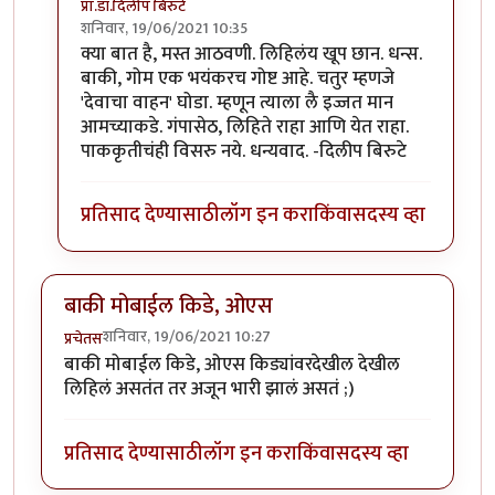
प्रा.डॉ.दिलीप बिरुटे
शनिवार, 19/06/2021 10:35
In reply to
हाॅलिवूडच्या काही अप्रतिम
by
गणपा
क्या बात है, मस्त आठवणी. लिहिलंय खूप छान. धन्स.
बाकी, गोम एक भयंकरच गोष्ट आहे. चतुर म्हणजे
'देवाचा वाहन' घोडा. म्हणून त्याला लै इज्जत मान
आमच्याकडे. गंपासेठ, लिहिते राहा आणि येत राहा.
पाककृतीचंही विसरु नये. धन्यवाद. -दिलीप बिरुटे
प्रतिसाद देण्यासाठी
लॉग इन करा
किंवा
सदस्य व्हा
बाकी मोबाईल किडे, ओएस
शनिवार, 19/06/2021 10:27
प्रचेतस
बाकी मोबाईल किडे, ओएस किड्यांवरदेखील देखील
लिहिलं असतंत तर अजून भारी झालं असतं ;)
प्रतिसाद देण्यासाठी
लॉग इन करा
किंवा
सदस्य व्हा