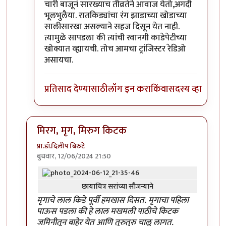
चारी बाजूनं सारख्याच तीव्रतेने आवाज येतो,अगदी
भूलभुलैया. रातकिड्यांचा रंग झाडाच्या खोडाच्या
सालीसारखा असल्याने सहज दिसून येत नाही.
त्यामुळे सापडला की त्यांची रवानगी काडेपेटीच्या
खोक्यात व्ह्यायची. तोच आमचा ट्रांजिस्टर रेडिओ
असायचा.
प्रतिसाद देण्यासाठी
लॉग इन करा
किंवा
सदस्य व्हा
मिरग, मृग, मिरुग किटक
प्रा.डॉ.दिलीप बिरुटे
बुधवार, 12/06/2024 21:50
In reply to
'किडे' आवडले.
by
प्रचेतस
छायाचित्र सरांच्या सौजन्याने
मृगाचे लाल किडे पूर्वी हमखास दिसत. मृगाचा पहिला
पाऊस पडला की हे लाल मखमली पाठीचे किटक
जमिनीतून बाहेर येत आणि तुरुतुरु चालू लागत.