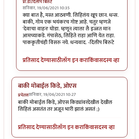
प्रा.डॉ.दिलीप बिरुटे
शनिवार, 19/06/2021 10:35
In reply to
हाॅलिवूडच्या काही अप्रतिम
by
गणपा
क्या बात है, मस्त आठवणी. लिहिलंय खूप छान. धन्स.
बाकी, गोम एक भयंकरच गोष्ट आहे. चतुर म्हणजे
'देवाचा वाहन' घोडा. म्हणून त्याला लै इज्जत मान
आमच्याकडे. गंपासेठ, लिहिते राहा आणि येत राहा.
पाककृतीचंही विसरु नये. धन्यवाद. -दिलीप बिरुटे
प्रतिसाद देण्यासाठी
लॉग इन करा
किंवा
सदस्य व्हा
बाकी मोबाईल किडे, ओएस
शनिवार, 19/06/2021 10:27
प्रचेतस
बाकी मोबाईल किडे, ओएस किड्यांवरदेखील देखील
लिहिलं असतंत तर अजून भारी झालं असतं ;)
प्रतिसाद देण्यासाठी
लॉग इन करा
किंवा
सदस्य व्हा