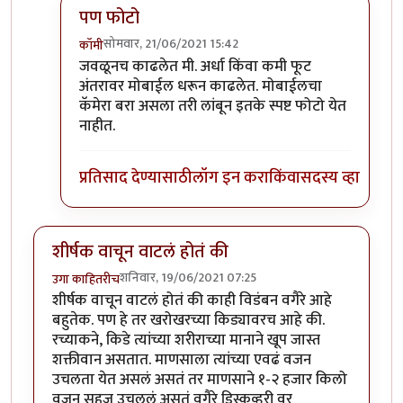
पण फोटो
सोमवार, 21/06/2021 15:42
कॉमी
In reply to
हिरवे बरे आलेत.
by
कंजूस
जवळूनच काढलेत मी. अर्धा किंवा कमी फूट
अंतरावर मोबाईल धरून काढलेत. मोबाईलचा
कॅमेरा बरा असला तरी लांबून इतके स्पष्ट फोटो येत
नाहीत.
प्रतिसाद देण्यासाठी
लॉग इन करा
किंवा
सदस्य व्हा
शीर्षक वाचून वाटलं होतं की
शनिवार, 19/06/2021 07:25
उगा काहितरीच
शीर्षक वाचून वाटलं होतं की काही विडंबन वगैरे आहे
बहुतेक. पण हे तर खरोखरच्या किड्यावरच आहे की.
रच्याकने, किडे त्यांच्या शरीराच्या मानाने खूप जास्त
शक्तीवान असतात. माणसाला त्यांच्या एवढं वजन
उचलता येत असलं असतं तर माणसाने १-२ हजार किलो
वजन सहज उचललं असतं वगैरे डिस्कव्हरी वर