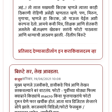
अहं...! तो लाल मखमली किटक म्हणजे त्याला काही
ठिकाणी रोहिणी असेही म्हणतात म्हणे. पण, मिरुग,
मृगाचा, म्हणजे हा किटक, जो पाऊस येईल अशी
कल्पना देतो. आमचे कवी मित्र, शिक्षक आणि शेतकरी
असलेले श्री.लक्ष्मण खेडकर सरांनी फोटो पाठवला
आणि धाग्याची आठवण झाली. -दिलीप बिरुटे
प्रतिसाद देण्यासाठी
लॉग इन करा
किंवा
सदस्य व्हा
बिरुटे सर, लेख आवडला.
शनिवार, 19/06/2021 10:08
कंजूस
मुख्य म्हणजे उजवीकडे, डावीकडे चित्रं आणि लेखन
सरकवल्याने बरं वाटतंय. फोटो - पूर्वीच्या मोठ्या फिल्म
क्याम्राने किड्यांचे macro किंवा फुलपाखरांचे फोटो
दुरून घेणे फार खर्चीक होतं. आता मात्र डिजिटल सेन्सरने
सोपे झाले. काजव्यांचे विडिओ/फोटो फेसबुक /