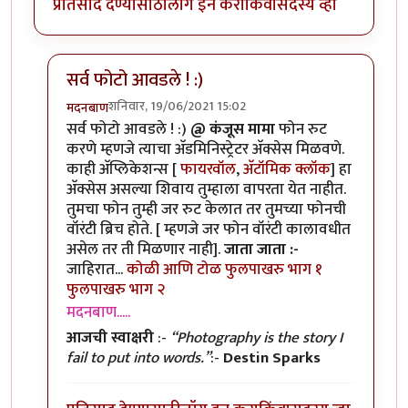
प्रतिसाद देण्यासाठी
लॉग इन करा
किंवा
सदस्य व्हा
सर्व फोटो आवडले ! :)
शनिवार, 19/06/2021 15:02
मदनबाण
In reply to
मोबाइल रूट करणे?
by
कंजूस
सर्व फोटो आवडले ! :)
@ कंजूस मामा
फोन रुट
करणे म्हणजे त्याचा अ‍ॅडमिनिस्ट्रेटर अ‍ॅक्सेस मिळवणे.
काही अ‍ॅप्लिकेशन्स [
फायरवॉल
,
अ‍ॅटॉमिक क्लॉक
] हा
अ‍ॅक्सेस असल्या शिवाय तुम्हाला वापरता येत नाहीत.
तुमचा फोन तुम्ही जर रुट केलात तर तुमच्या फोनची
वॉरंटी ब्रिच होते. [ म्हणजे जर फोन वॉरंटी कालावधीत
असेल तर ती मिळणार नाही].
जाता जाता :-
जाहिरात...
कोळी आणि टोळ
फुलपाखरु भाग १
फुलपाखरु भाग २
मदनबाण.....
आजची स्वाक्षरी
:-
“Photography is the story I
fail to put into words.”
:-
Destin Sparks