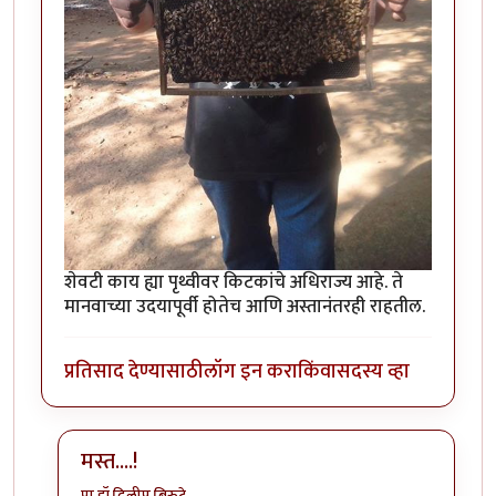
शेवटी काय ह्या पृथ्वीवर किटकांचे अधिराज्य आहे. ते
मानवाच्या उदयापूर्वी होतेच आणि अस्तानंतरही राहतील.
प्रतिसाद देण्यासाठी
लॉग इन करा
किंवा
सदस्य व्हा
मस्त....!
प्रा.डॉ.दिलीप बिरुटे