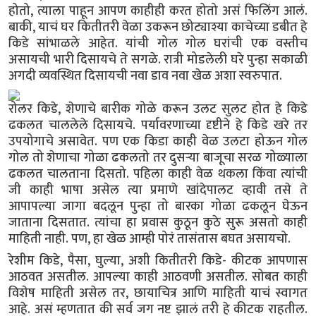
होतो, त्याला पाहून आपण काहीही करत होतो असं फिलिंग आलं.
बाकी, याचं घर कितीतरी वेळा उकरून छोट्याश्या काचेच्या डबीत हे
किडे सांभाळले आहेत. यांची गोल गोल घरांची एक वस्तीच
असायची भारी दिसायचे ते सगळे. रात्री मोडलेली घरे पुन्हा सकाळी
अगदी व्यवस्थित दिसायची नवा डाव नवा खेळ अशा स्वरुपात.
रोलर किडे, शेणाचे बारीक गोळे करून उलट सुलट होत हे किडे
ढकलत चाललेले दिसायचे. पर्यावरणाच्या दृष्टीने हे किडे खरे तर
उपयोगाचे असावेत. पण एक किडा काही वेळ उलटा होऊन गोल
गोल तो शेणाचा गोळा ढकलतो तर दुसऱ्या बाजूचा सरळ गोळ्याला
ढकलत चालताना दिसतो. पहिला काही वेळ थकला किंवा त्यांची
जी काही भाषा असेल त्या प्रमाणे खांदेपालट व्हावी तसे ते
आपापल्या जागा बदलून पुन्हा तो बारका गोळा ढकलून घेऊन
जाताना दिसतात. त्यांचा हा प्रवास कुठून कुठे सुरू असतो काही
माहिती नाही. पण, हा खेळ आम्ही पोरं तासंतास बघत असायचो.
रेशीम किडे, पैसा, घुल्या, अशी कितीतरी किडे- कीटक आपणास
आठवत असतील. आपल्या काही आठवणी असतील. सोबत काही
विशेष माहिती असेल तर, छायाचित्र आणि माहिती याचं स्वागत
आहे. असं म्हणतात की सर्व जग नष्ट झालं तरी हे कीटक राहतील.