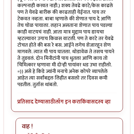
कल्पनाही करवत नाही.) शक्य तेवढे काटे/केस काढले
पण ते येवढे बारीक की काढताही येईनात. पाय तर
टेकवत नव्हता. बाबा म्हणाले की शेणात पाय दे आणि
तेच चोळ पायाला. लहान असताना शेणात पाय पडल्या
काही वाटयचं नाही. आता मात्र मुद्दाम पाय द्यायचा
म्हटल्यावर उगाच किळस वाटली. पण ते काटे तर येवढे
टोचत होते की बस रे बस. आईने लगेच शेजारहून शेण
मागवले. त्यात मी पाय घातला. थोडावेळ ते तसच पायने
ते तुडवलं. दोन मिनीटांनी पाय धुतला आणि काय तो
चिमित्कार म्हणावा मी दोन्ही पायांवर धड उभा राहीलो.
=)) असे हे किडे ज्यांनी मनाचे अनेक कोपरे व्यापलेले
आहेत त्या सर्वांबद्दल लिहीत बसलो तर दिवस कमी
पडतील. तुर्तास थांबतो.
प्रतिसाद देण्यासाठी
लॉग इन करा
किंवा
सदस्य व्हा
वाह !