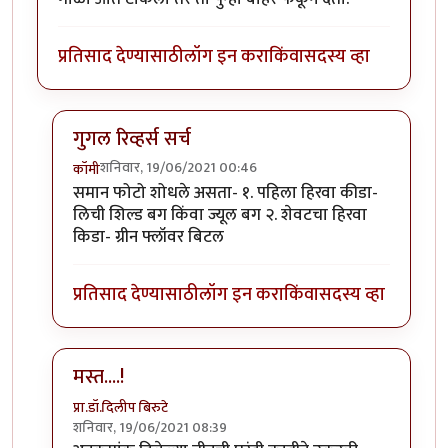
प्रतिसाद देण्यासाठी
लॉग इन करा
किंवा
सदस्य व्हा
गुगल रिव्हर्स सर्च
शनिवार, 19/06/2021 00:46
कॉमी
In reply to
माझ्या कॅमेऱ्यातले काही किडे.
by
कॉमी
समान फोटो शोधले असता- १. पहिला हिरवा कीडा-
लिची शिल्ड बग किंवा ज्यूल बग २. शेवटचा हिरवा
किडा- ग्रीन फ्लॉवर बिटल
प्रतिसाद देण्यासाठी
लॉग इन करा
किंवा
सदस्य व्हा
मस्त....!
प्रा.डॉ.दिलीप बिरुटे
शनिवार, 19/06/2021 08:39