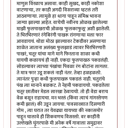
माणुस विरळाच असावा. काही सुखद, काही नकोशा
वाटणाऱ्या, तर काही अगदी विसराव्या म्हटलं तरी
आठवणाऱ्या. त्यामुळे हा धागा पाहून संमिश्र भावना
जाग्या झाल्या आहेत. वाचेची नवीनच ओळख झालेल्या
माझी फुलपाखराची ओळख 'फुलकाफुलू' अशी झालेली.
ते भिरभिरणारं रंगेबिरंगी पाखरू रांगणाऱ्या मला फार
आवडायचं. थोडा मोठा झाल्यावर टेकडीवर असणाऱ्या
शाळेत जाताना असंख्य फुलझाडं त्यावर भिरभिरणारी
पाखरं, चतूर यांचा मागे मागे फिरताना शाळा कधी
यायची कळायचं ही नाही. एकदा फुलपाखरु पकडलंही.
सोडल्यावर त्याच्या पंखांचा पिवळा रंग बोटांना लागला.
ते मात्र फार उडू शकलं नाही नंतर. तेव्हा हळहळलो.
त्यानंतर पुन्हा कधी फुलपाखरू पकडलं नाही. चतुरांचे
पंख त्या मानाने बळकट. ते नेहमी पकडायचो. पकडलेला
चतूर छातीवर मेडल सारखा ठेवायचो. तो ही वेडा बराच
वेळ बसून राहायचा. मन भरलं (किंवा त्याचं गांगरलेपण
कमी झालं) की उडून जायचा. पावसाळ्यात दिसणारी
गोम , त्या घरात तर येवढ्या यायच्या की नकासमोर
पाहून चालावे ही शिकवणच विसरलो. वर काहींनी
उल्लेखले घुंगरपाळे मी अनेक वर्षे गावाला समुद्रावर