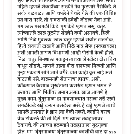
सुरु झाला की किडेकीटकांची गणती अशक्य असे. सर्वात
पहिले म्हणजे शेकडोंच्या संख्येने पेव फ़ुटणारे पैसेकिडे. ते
सर्वत्र वळवळत आणि चपलेने चेचले गेले की एक विशिष्ट
उग्र वास पसरे. तो पावसाळी हवेशी जोडला गेला आहे.
मग लाल मखमली किडे. मृगकिडे म्हणत असू. चतुर.
त्यांच्यातले लाल तुलनेत संख्येने कमी असायचे, हिरवे
आणि निळे मुबलक. लाल चतुर म्हणजे सर्वात खतर्नाक,
हिरवे शक्यतो टाळावे आणि निळे मात्र सेफ (पकडायला)
अशी आपली आपण विभागणी आम्ही पोरांनी केली होती.
निळा चतुर बिनधास्त पकडून त्याच्या शेपटीला दोरा बिरा
बांधून सोडणे.. म्हणजे उडता दोरा पहायला मिळतो आणि
पुन्हा पकडणे सोपे जाते वगैरे. यात काही क्रूर आहे असं
वाटतही नसे. बालमनही सैतानाचा हातच.. असो.
कोंकणात केसाळ सुरवंटाला कसरुंड म्हणत असत. ते
छतावर आणि भिंतींवर अमाप असत. खाज आणणे हे
मुख्य काम. घुंगुरपाळा हा पावसाळ्यात नसला तरी एरवी
सगळीकडे खड्डे करुन बसलेला असे. हे खड्डे म्हणजे त्याचे
सापळे असतात हे ज्ञान त्या वेळी नव्हते. काडीने बराच
वेळ टोकरले की तो दिसे. मग त्याला तळहातावर
ठेवायचे. की त्याच्या हलण्याने तळहाताला गुदगुल्या
होत. मग "घुंगुरपाळया घुंगुरपाळया काशीची वाट दा sss