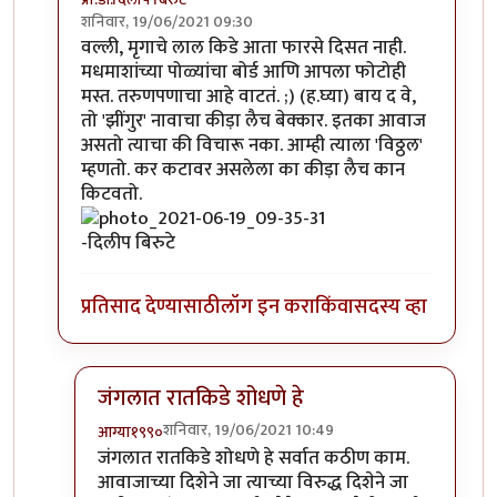
शनिवार, 19/06/2021 09:30
In reply to
'किडे' आवडले.
by
प्रचेतस
वल्ली, मृगाचे लाल किडे आता फारसे दिसत नाही.
मधमाशांच्या पोळ्यांचा बोर्ड आणि आपला फोटोही
मस्त. तरुणपणाचा आहे वाटतं. ;) (ह.घ्या) बाय द वे,
तो 'झींगुर' नावाचा कीड़ा लैच बेक्कार. इतका आवाज
असतो त्याचा की विचारू नका. आम्ही त्याला 'विठ्ठल'
म्हणतो. कर कटावर असलेला का कीड़ा लैच कान
किटवतो.
-दिलीप बिरुटे
प्रतिसाद देण्यासाठी
लॉग इन करा
किंवा
सदस्य व्हा
जंगलात रातकिडे शोधणे हे
शनिवार, 19/06/2021 10:49
आग्या१९९०
In reply to
मस्त....!
by
प्रा.डॉ.दिलीप बिरुटे
जंगलात रातकिडे शोधणे हे सर्वात कठीण काम.
आवाजाच्या दिशेने जा त्याच्या विरुद्ध दिशेने जा