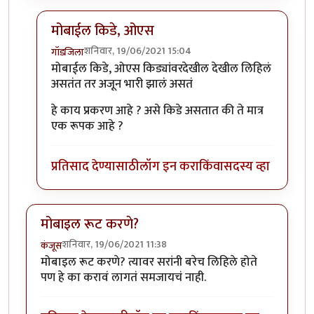
मोबाईल किडे, ओएस
शनिवार, 19/06/2021 15:04
गॉडजिला
In reply to
बाकी मोबाईल किडे, ओएस
by
प्रचेतस
मोबाईल किडे, ओएस किड्यांवरदेखील देखील लिहिलं
असतंत तर अजून भारी झालं असतं
हे काय प्रकरण आहे ? असे किडे असतात की ते मात्र
एक रूपक आहे ?
प्रतिसाद देण्यासाठी
लॉग इन करा
किंवा
सदस्य व्हा
मोबाइल रूट करणे?
शनिवार, 19/06/2021 11:38
कंजूस
मोबाइल रूट करणे? त्यावर सरांनी बरेच लिहिले होते
पण हे का करावं लागतं समजायचं नाही.