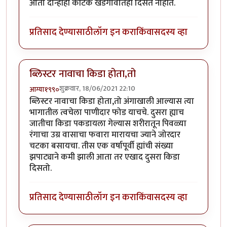
आता दोन्हीही कीटक खेडेगावातही दिसत नाहीत.
प्रतिसाद देण्यासाठी
लॉग इन करा
किंवा
सदस्य व्हा
ब्लिस्टर नावाचा किडा होता,तो
शुक्रवार, 18/06/2021 22:10
आग्या१९९०
ब्लिस्टर नावाचा किडा होता,तो अंगाखाली आल्यास त्या
भागातील त्वचेला पाणीदार फोड याचचे. दुसरा ह्याच
जातीचा किडा पकडायला गेल्यास शरीरातून पिवळ्या
रंगाचा उग्र वासाचा फवारा मारायचा ज्याने जोरदार
चटका बसायचा. तीस एक वर्षापूर्वी ह्यांची संख्या
झपाट्याने कमी झाली आता तर एखाद दुसरा किडा
दिसतो.
प्रतिसाद देण्यासाठी
लॉग इन करा
किंवा
सदस्य व्हा