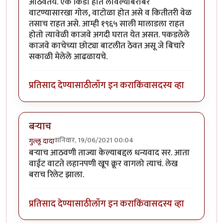
आठवतंय. एक किडा हात लावल्याबरोबर
वाटण्यासारखा गोल, वाटोळा होत असे व कितीतरी वेळ
तसाच राहत असे. आम्ही १९६५ साली मालाडला राहत
होतो त्यावेळी काजवे अगदी घरात येत असत. पकडलेले
काजवे काचेच्या छोट्या बाटलीत ठेवत असू जे बिचारे
सकाळी मेलेले आढळायचे.
प्रतिसाद देण्यासाठी
लॉग इन करा
किंवा
सदस्य व्हा
बऱ्याच
शनिवार, 19/06/2021 00:04
गुल्लू दादा
बऱ्याच आठवणी ताज्या केल्याबद्दल धन्यवाद सर. आता
वाईट वाटते लहानपणी खूप क्रूर वागलो त्याचं. लेख
बराच रिलेट झाला.
प्रतिसाद देण्यासाठी
लॉग इन करा
किंवा
सदस्य व्हा