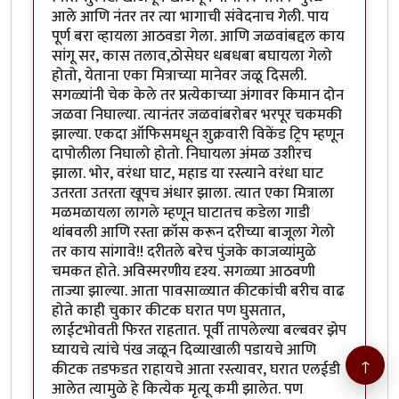
आले आणि नंतर तर त्या भागाची संवेदनाच गेली. पाय
पूर्ण बरा व्हायला आठवडा गेला. आणि जळवांबद्दल काय
सांगू सर, कास तलाव,ठोसेघर धबधबा बघायला गेलो
होतो, येताना एका मित्राच्या मानेवर जळू दिसली.
सगळ्यांनी चेक केले तर प्रत्येकाच्या अंगावर किमान दोन
जळवा निघाल्या. त्यानंतर जळवांबरोबर भरपूर चकमकी
झाल्या. एकदा ऑफिसमधून शुक्रवारी विकेंड ट्रिप म्हणून
दापोलीला निघालो होतो. निघायला अंमळ उशीरच
झाला. भोर, वरंधा घाट, महाड या रस्त्याने वरंधा घाट
उतरता उतरता खूपच अंधार झाला. त्यात एका मित्राला
मळमळायला लागले म्हणून घाटातच कडेला गाडी
थांबवली आणि रस्ता क्रॉस करून दरीच्या बाजूला गेलो
तर काय सांगावे!! दरीतले बरेच पुंजके काजव्यांमुळे
चमकत होते. अविस्मरणीय दृश्य. सगळ्या आठवणी
ताज्या झाल्या. आता पावसाळ्यात कीटकांची बरीच वाढ
होते काही चुकार कीटक घरात पण घुसतात,
लाईटभोवती फिरत राहतात. पूर्वी तापलेल्या बल्बवर झेप
घ्यायचे त्यांचे पंख जळून दिव्याखाली पडायचे आणि
↑
कीटक तडफडत राहायचे आता रस्त्यावर, घरात एलईडी
आलेत त्यामुळे हे कित्येक मृत्यू कमी झालेत. पण