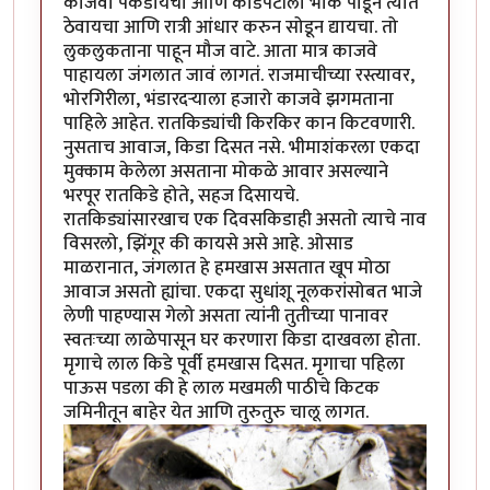
काजवा पकडायचा आणि काडेपेटीला भोक पाडून त्यात
ठेवायचा आणि रात्री आंधार करुन सोडून द्यायचा. तो
लुकलुकताना पाहून मौज वाटे. आता मात्र काजवे
पाहायला जंगलात जावं लागतं. राजमाचीच्या रस्त्यावर,
भोरगिरीला, भंडारदर्‍याला हजारो काजवे झगमताना
पाहिले आहेत. रातकिड्यांची किरकिर कान किटवणारी.
नुसताच आवाज, किडा दिसत नसे. भीमाशंकरला एकदा
मुक्काम केलेला असताना मोकळे आवार असल्याने
भरपूर रातकिडे होते, सहज दिसायचे.
रातकिड्यांसारखाच एक दिवसकिडाही असतो त्याचे नाव
विसरलो, झिंगूर की कायसे असे आहे. ओसाड
माळरानात, जंगलात हे हमखास असतात खूप मोठा
आवाज असतो ह्यांचा. एकदा सुधांशू नूलकरांसोबत भाजे
लेणी पाहण्यास गेलो असता त्यांनी तुतीच्या पानावर
स्वतःच्या लाळेपासून घर करणारा किडा दाखवला होता.
मृगाचे लाल किडे पूर्वी हमखास दिसत. मृगाचा पहिला
पाऊस पडला की हे लाल मखमली पाठीचे किटक
जमिनीतून बाहेर येत आणि तुरुतुरु चालू लागत.