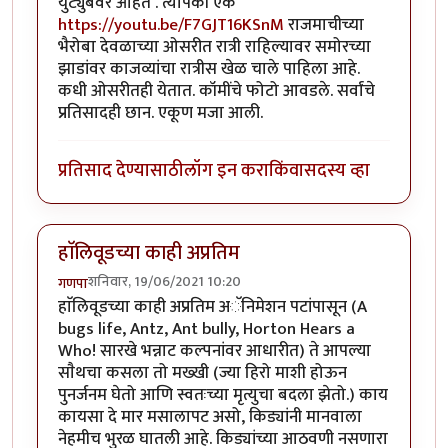
युट्युबवर आहेत . त्यापैकी एक
https://youtu.be/F7GJT16KSnM
राजमाचीच्या
भैरोबा देवळाच्या ओसरीत रात्री राहिल्यावर समोरच्या
झाडांवर काजव्यांचा रात्रीस खेळ चाले पाहिला आहे.
कधी ओसरीतही येतात. कॉमींचे फोटो आवडले. सर्वांचे
प्रतिसादही छान. एकूण मजा आली.
प्रतिसाद देण्यासाठी
लॉग इन करा
किंवा
सदस्य व्हा
हाॅलिवूडच्या काही अप्रतिम
शनिवार, 19/06/2021 10:20
गणपा
हाॅलिवूडच्या काही अप्रतिम अॅनिमेशन पटांपासून (A
bugs life, Antz, Ant bully, Horton Hears a
Who! सारखे भन्नाट कल्पनांवर आधारीत) ते आपल्या
साैथचा कसला तो मख्खी (ज्या हिरो माशी होऊन
पुनर्जनम घेतो आणि स्वतःच्या मृत्युचा बदला झेतो.) काय
कायसा दे मार मसालापट असो, किड्यांनी मानवाला
नेहमीच भुरळ घातली आहे. किड्यांच्या आठवणी नसणारा