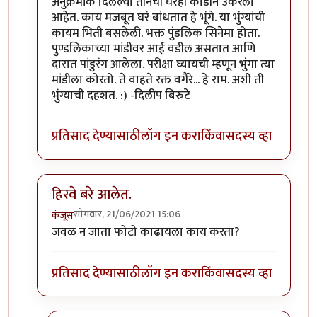
In reply to
माझ्या कॅमेऱ्यातले काही किडे.
by
कॉमी
अनुक्रमांक दिलेल्या तीनची घरंही काडीने उकरली
आहेत. काय मजबूत घरं बांधतात हे भूंगे. या भुंग्यांची
कायम भिती बसलेली. भक्त पुंडलिक सिनेमा होता.
पुण्डलिकाच्या मांडीवर आई वडील असतात आणि
दारात पांडुरंग आलेला. परीक्षा घ्यायची म्हणून भुंंगा त्या
मांडीला कोरतो. ते वाहते रक्त वगैरे... हे राम. अशी ती
भुंग्याची दहशत. :) -दिलीप बिरुटे
प्रतिसाद देण्यासाठी
लॉग इन करा
किंवा
सदस्य व्हा
हिरवे बरे आलेत.
सोमवार, 21/06/2021 15:06
कंजूस
In reply to
माझ्या कॅमेऱ्यातले काही किडे.
by
कॉमी
जवळ न जाता फोटो काढायला काय करता?
प्रतिसाद देण्यासाठी
लॉग इन करा
किंवा
सदस्य व्हा