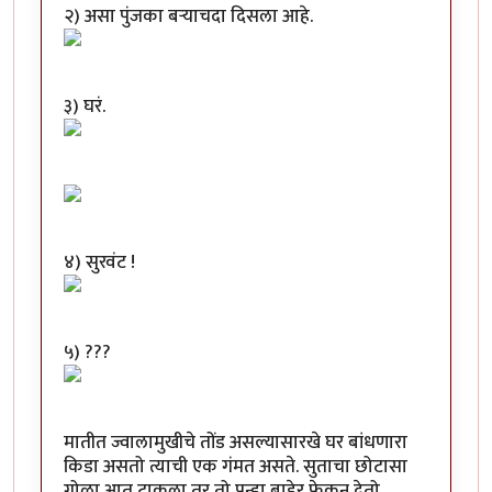
२) असा पुंजका बऱ्याचदा दिसला आहे.
३) घरं.
४) सुरवंट !
५) ???
मातीत ज्वालामुखीचे तोंड असल्यासारखे घर बांधणारा
किडा असतो त्याची एक गंमत असते. सुताचा छोटासा
गोळा आत टाकला तर तो पुन्हा बाहेर फेकून देतो.