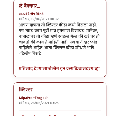
लै बेक्कार...
प्रा.डॉ.दिलीप बिरुटे
शनिवार, 19/06/2021 08:32
In reply to
ब्लिस्टर नावाचा किडा होता,तो
by
आग्या१९९०
आपण म्हणता तो ब्लिस्टर कीड़ा कधी दिसला नाही.
पण त्याचं काम पूर्वी मात्र हमखास दिसायचं. मानेवर,
कपाळावर तो कीड़ा म्हणे रगडला गेला की खरं तर तो
चावतो की काय ते माहिती नाही. पण पाणीदार फोड़
पाहिलेले आहेत. आता ब्लिस्टर कीड़ा शोधणे आले.
-दिलीप बिरुटे
प्रतिसाद देण्यासाठी
लॉग इन करा
किंवा
सदस्य व्हा
ब्लिस्टर
MipaPremiYogesh
शनिवार, 26/06/2021 03:25
In reply to
ब्लिस्टर नावाचा किडा होता,तो
by
आग्या१९९०