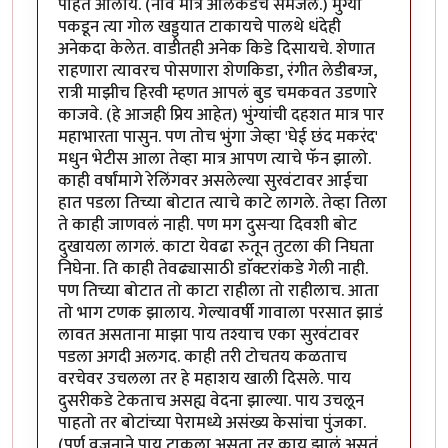
पाहत आलोय. (नाव मात्र अलिकडेच समजले.) मुंग्या
पकडून त्या गोल खड्ड्यात टाकायचे पालथे धंदेही
अनेकदा केलेत. वाडीतही अनेक किडे दिसायचे. शेणात
राहणारा त्यावरच पोसणारा शेणकिडा, रंगीत लेडीबग्ज,
रात्री माझीच हिरवी म्हणत आपलं बुड चमकवत उडणारे
काजवे. (हे आजही प्रिय आहेत) भुंग्यांची दहशत मात्र पार
महाभारता पासुन. पण तोच भुंगा जेव्हा 'घेई छंद मकरंद'
मधुन भेटीस आला तेव्हा मात्र आपण त्याचे फॅन झालो.
काही वर्षांमागे रेलिंगवर असलेल्या सुरवंटावर आईचा
हात पडला तिच्या बोटात त्याचे काटे लागले. तेव्हा तिला
ते काही जाणवलं नाही. पण मग दुसऱ्या दिवशी बोट
दुखायला लागलं. काटा येवढा रुतून तुटला की निघता
निघेना. ति काही तेवढ्यासाठी डाॅक्टरांकडे गेली नाही.
पण तिच्या बोटात तो काटा राहीला तो राहीलाच. आता
तो भाग टणक झालाय. गेल्यावर्षी गावाला परसात झाडं
लावत असताना माझा पाय तश्याच एका सुरवंटावर
पडला अगदी अलगद. काही तरी टोचतय कळताच
वरचेवर उचलला तर हे महाशय खाली दिसले. पाय
दुसरीकडे टेकताच असह्य वेदना झाल्या. पाय उचलून
पाहतो तर बोटांच्या पेरामध्ये असंख्य केसांचा पुंजका.
(पूर्ण वजनाने पाय टाकला असता तर काय झालं असतं