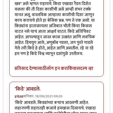
खव" असे म्हणत राहायचे. किडा एखाद्या रैंडम दिशेत
वळला की ती दिशा काशीची असे आम्ही शंभर टक्के
मानत असू. वास्तविक आम्हाला काशीची दिशा जाणून
काय करायचे होते हा बेसिक प्रश्न. पण ते एक असो. या
किड्यांना हाताळायला अजिबात भीती किंवा किळस
वाटत नसे याचं आता आश्चर्य वाटतं. किडे अतिचिवट
आहेत. आपल्याहून जास्त काळ उत्क्रांत आणि लवचिक
आहेत. हिमयुग आले, अणुबॉंब पडला, जग पुरते गाडले
गेले तरी किडे हे होते, आहेत आणि असतील. रहे ना रहे
हम पण हे किडे विश्व व्यापून दशांगुळे उरतीलच.
प्रतिसाद देण्यासाठी
लॉग इन करा
किंवा
सदस्य व्हा
'किडे' आवडले.
शनिवार, 19/06/2021 09:03
प्रचेतस
'किडे' आवडले. किड्यांच्या बर्‍याच आठवणी आहेत.
लहानपणी शहरातही कजावे हमखास दिसायचे. एखादा