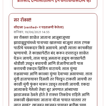
प्रतिसाद देण्यासाठी
लॉग इन करा
किंवा
सदस्य व्हा
सर रॉक्स!!
सौंदाळा (verified= न पडताळणी केलेला)
शनिवार, 19/06/2021 14:55
सर रॉक्स!! शाळेत जाताना आजूबाजूच्या
झाडाझुडुपांमध्ये पानाच्या खालच्या बाजूला लाल टणक
पाठीचे चमकदार किडे असायचे. आम्ही त्याला काचकीडा
म्हणायचो. ते काड्यापेटीत बंद करून दप्तरातून शाळेत
घेऊन जायचे, तास चालू असताना हळूच काड्यापेटी
थोडीशी उघडून बघायची आणि शेजारीपाजारी पास
करायची एकदम थ्रिलिंग वाटायचे. लाल मुंग्या
राक्षसाच्या आणि काळ्या मुंग्या देवाच्या असायच्या. लाल
मुंगी हातापायावर दिसली तर चिरडून टाकली जायची तर
काळी मुंगी फुंकर मारून उडवून लावली जायची. एकदा
आत्याकडे गेलेलो तेव्हा बूट अंगणात आंब्याच्या
झाडाजवळ ठेवले होते ते रात्रभर तिकडेच राहिले आणि
सकाळी खेळायला जाताना मोजा पायात घातला तर
त्यात सुरवंट. खाजवून खाजवून पायावर बारीक पुरळ