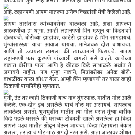
कीटकाशी जुना स्नेह असतो.
आपला हा धागा त्याच किड्यासंबंधी
आहे.
लहानपणी आपण यातल्या अनेक किड्यांशी मैत्री केलेली आहे.
आपण तासंतास त्यांच्याबरोबर घालवला आहे, अशा आपल्या
आठवणींचा हा धा्गा. आम्ही लहानपणी भिंग म्हणून या किड्यांशी
खेळायचो. बोरीच्या झाडांवर, काटेरी झाडांवर हे भिंग सापडायचे.
भुंग्यांसारख्या याचा आवाज यायचा. मानेजवळ दोरा बांधायचा.
आणि तो उडायला लागला की त्याच्यामागे फ़िरायचे. आपण
लहानपणी फार क्रूरपणे यांच्याशी वागलो असे वाट्ते. काचेच्या
डब्यात बोरीचा पाला आणि हे कीटक किडे सांभाळले अर्थात ते
जगायचे नाहीत. पण पुन्हा नव्याने, मित्रांबरोबर अनेक बोरी-
बाभळींवर याला शोधत गेला. आम्ही भिंग म्हणायचो तर याला काही
ठिकाणी पाचपिंगेही म्हणतात.
घुगी, उंट तर काही ठिकाणी याचं नाव घुंगरपाळ. मातीत गोल आळे
केलेले. एक-दोन इंच असलेले याचं गोल घर असायचं. सापळाच
लावलेला असतो. भुसभुशीत मातीत त्या गोल घरात मुंग्या बारीक
किडे पडले-घसरले की घराच्या टोकाशी खाली असलेला हा किडा
आपलं भक्ष्य मातीत ओढून घेऊन जायचा. किडा दिसायला बेकार
असला, तर त्याचं पोट-पाठ अगदी नरम असे. आता जालावर शोधत