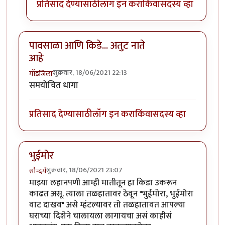
प्रतिसाद देण्यासाठी
लॉग इन करा
किंवा
सदस्य व्हा
पावसाळा आणि किडे... अतुट नाते
आहे
शुक्रवार, 18/06/2021 22:13
गॉडजिला
समयोचित धागा
प्रतिसाद देण्यासाठी
लॉग इन करा
किंवा
सदस्य व्हा
भुईमोर
शुक्रवार, 18/06/2021 23:07
सौन्दर्य
माझ्या लहानपणी आम्ही मातीतून हा किडा उकरून
काढत असू. त्याला तळहातावर ठेवून "भुईमोरा, भुईमोरा
वाट दाखव" असे म्हंटल्यावर तो तळहातावत आपल्या
घराच्या दिशेने चालायला लागायचा असं काहीसं